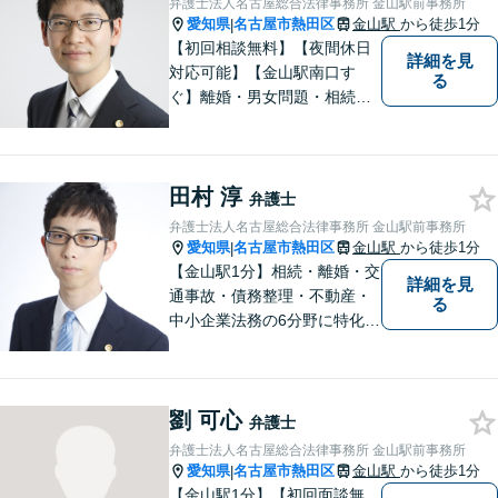
弁護士法人名古屋総合法律事務所 金山駅前事務所
愛知県
名古屋市熱田区
金山駅
から徒歩1分
|
【初回相談無料】【夜間休日
詳細を見
対応可能】【金山駅南口す
る
ぐ】離婚・男女問題・相続・
債務整理・不動産分野を得意
としています。是非一度ご相
談ください。
田村 淳
弁護士
弁護士法人名古屋総合法律事務所 金山駅前事務所
愛知県
名古屋市熱田区
金山駅
から徒歩1分
|
【金山駅1分】相続・離婚・交
詳細を見
通事故・債務整理・不動産・
る
中小企業法務の6分野に特化！
依頼者様の正当な利益の実現
を目指し、日々精進いたしま
す。依頼者様とのコミュニケ
劉 可心
ーションを重視し、情報連携
弁護士
を図りながら納得の解決へと
弁護士法人名古屋総合法律事務所 金山駅前事務所
導いてまいります。
愛知県
名古屋市熱田区
金山駅
から徒歩1分
|
【金山駅1分】【初回面談無