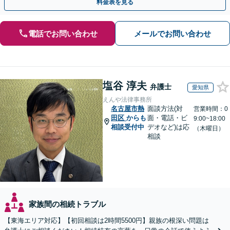
料金表を見る
電話でお問い合わせ
メールでお問い合わせ
塩谷 淳夫
弁護士
愛知県
えんや法律事務所
名古屋市熱
面談方法(対
営業時間：0
田区
からも
面・電話・ビ
9:00~18:00
相談受付中
デオなど)は応
（木曜日）
相談
家族間の相続トラブル
【東海エリア対応】【初回相談は2時間5500円】親族の根深い問題は