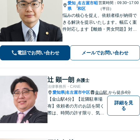
愛知
名古屋市昭
営業時間：09:30~17:00
|
県
和区
（平日）
悩みの核心を捉え、依頼者様が納得で
きる解決を提示いたします。幅広く案
件対応します【離婚・男女問題】対応
実績多数！別居時点で婚姻費用は請求
いただけます【企業法務】安心して事
業展開できるよう、法律家の視点でサ
電話でお問い合わせ
メールでお問い合わせ
ポートします！【御器所駅／桜山駅徒
歩14分】
辻 顕一朗
弁護士
法律事務所・CANE
愛知県
名古屋市中区
金山駅
から徒歩4分
|
【金山駅4分】【近隣駐車場
詳細を見
有】依頼者の方のお話を聞く
る
際は、時間の許す限り、気の
済むまで話をさせてあげると
いうことを心がけています。
相談者様・依頼者様に寄り添