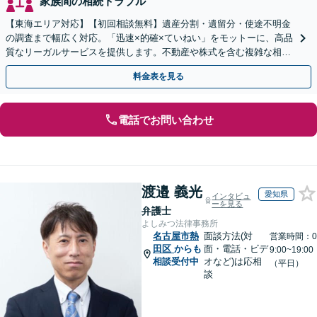
家族間の相続トラブル
【東海エリア対応】【初回相談無料】遺産分割・遺留分・使途不明金
の調査まで幅広く対応。「迅速×的確×ていねい」をモットーに、高品
質なリーガルサービスを提供します。不動産や株式を含む複雑な相続
もお任せください【休日・夜間対応OK】
料金表を見る
電話でお問い合わせ
渡邉 義光
愛知県
インタビュ
ーを見る
弁護士
よしみつ法律事務所
名古屋市熱
面談方法(対
営業時間：0
田区
からも
面・電話・ビデ
9:00~19:00
相談受付中
オなど)は応相
（平日）
談