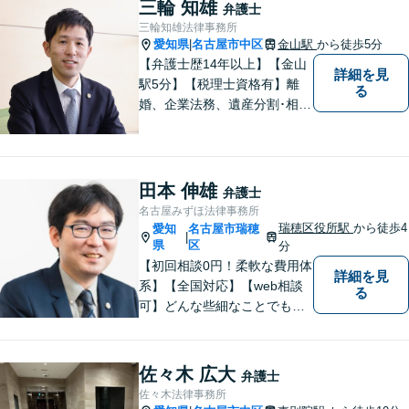
った対応・解決を目指しま
三輪 知雄
弁護士
す。ぜひ、お気軽にご相談く
三輪知雄法律事務所
ださい。
愛知県
名古屋市中区
金山駅
から徒歩5分
|
【弁護士歴14年以上】【金山
詳細を見
駅5分】【税理士資格有】離
る
婚、企業法務、遺産分割･相続
税、立ち退き、税務調査対応
OK！税理士資格を持つ弁護士
が法律・税金問題を一括して
解決。【公式LINE】連絡も便
田本 伸雄
弁護士
利！お気軽にご相談くださ
名古屋みずほ法律事務所
い！
瑞穂区役所駅
から徒歩4
愛知
名古屋市瑞穂
|
県
区
分
【初回相談0円！柔軟な費用体
詳細を見
系】【全国対応】【web相談
る
可】どんな些細なことでもお
気軽にご相談ください。イン
ターネット／削除請求や開示
請求、利用規約などのトラブ
佐々木 広大
弁護士
ルはお任せ！相続／感情面の
佐々木法律事務所
納得感を重視します。