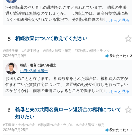
>分割協議のやり直しの裁判を起こすと言われています。 伯母の主張
通り協議書は無効なのでしょうか。 現時点では、遺産分割協議に基
づく不動産登記がされている状況で、分割協議自体の無効を裁判所が
認めたわけではないので、分割協議の効力に影響はありません。 先
方の訴訟の主張及び立証次第ですが、 ・御祖母様の認知能力に関する
医師の意見書、筆跡鑑定 が提出されればその効力が否定される可能性
5
相続放棄について教えてください
はありますが、 ・伯母様自身が分割協議に加わっていること ・御祖母
様の意に反する遺産分割協議を行う実益が誰にあったかの立証が困難
#相続放棄
#相続手続き
#相続人調査・確定
#家族間の相続トラブル
であること からすると、実際に遺産分割協議の効力が否定される可能
2026年7月9日
役にたった
2
性はそれほど高くない（立証のハードルは非常に高い）ということが
相続・遺言に強い弁護士
言えると思います。
小寺 弘通
弁護士
お困りのことと存じます。 相続放棄をされた場合に、被相続人の方が
住まれていた賃貸住宅について、 残置物の処分や明渡しを行ってよい
のかどうかは、個別の事情にもよるところで悩ましい問題です。 相続
放棄をされた方が賃貸借契約を解約し、残置物を処分して明け渡した
場合、 「相続財産を処分」したと評価され、相続放棄が無効となるリ
スクが一応あるからです。 ただし、実際には、自宅内にめぼしい財産
6
義母と夫の共同名義ローン返済金の権利について
がなく、滞納賃料が増え続けるのを止めるため、 解約をして鍵を返却
知りたい
してしまうというケースもそれなりにあります。 また、お母様の通帳
#不動産・土地の相続
#家族間の相続トラブル
#相続人調査・確定
や印鑑などは現に保管されているのであれば、 そのまま保管されてお
2026年7月25日
役にたった
1
いた方が良いかと思います。 相続人全員が相続放棄された場合には、