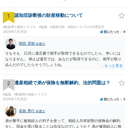
1
認知症診断後の財産移動について
#家族間の相続トラブル
#協議
#遺産分割
#相続トラブルの代理交渉
2026年7月24日
役にたった
9
岡田 晃朝
弁護士
そもそも、11月に遺言書で相手が取得できるものでしたら、争いには
なりません。 例えば遺言では、あなたが取得できるのに、相手が取り
込んだのでしたらそうでしょうね。
2
遺産相続で弟が保険を無断解約、法的問題は？
#協議
#家族間の相続トラブル
2026年7月26日
役にたった
3
高島 秀行
弁護士
弟が勝手に被相続人の判子を使って、相続人共有状態の保険金の解約
をし、現金を受け取ることは合法なのでしょうか？ 弟が被相続人に無