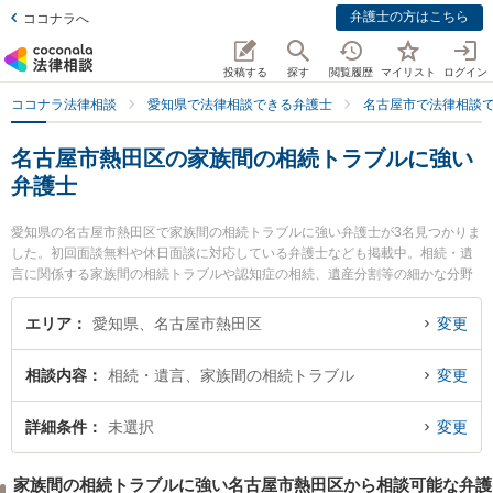
弁護士の方はこちら
ココナラへ
投稿する
探す
閲覧履歴
マイリスト
ログイン
ココナラ法律相談
愛知県で法律相談できる弁護士
名古屋市で法律相談
名古屋市熱田区の家族間の相続トラブルに強い
弁護士
愛知県の名古屋市熱田区で家族間の相続トラブルに強い弁護士が3名見つかりま
した。初回面談無料や休日面談に対応している弁護士なども掲載中。相続・遺
言に関係する家族間の相続トラブルや認知症の相続、遺産分割等の細かな分野
での絞り込み検索もでき便利です。特に弁護士法人名古屋総合法律事務所 金山
駅前事務所の楠野 翔也弁護士や弁護士法人名古屋総合法律事務所 金山駅前事務
エリア
愛知県、名古屋市熱田区
変更
所の田村 淳弁護士、弁護士法人名古屋総合法律事務所 金山駅前事務所の劉 可
心弁護士のプロフィール情報や弁護士費用、強みなどが注目されています。
相談内容
相続・遺言、家族間の相続トラブル
変更
『名古屋市熱田区で土日や夜間に発生した家族間の相続トラブルのトラブルを
今すぐに弁護士に相談したい』『家族間の相続トラブルのトラブル解決の実績
豊富な近くの弁護士を検索したい』『初回相談無料で家族間の相続トラブルを
詳細条件
未選択
変更
法律相談できる名古屋市熱田区内の弁護士に相談予約したい』などでお困りの
相談者さんにおすすめです。
家族間の相続トラブルに強い名古屋市熱田区から相談可能な弁護