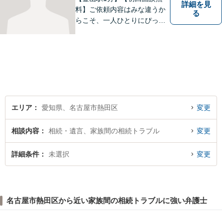
詳細を見
料】ご依頼内容はみな違うか
る
らこそ、一人ひとりにぴった
りの解決を大切にしていま
す。 あなたにとって一番良い
結果を一緒に目指してまいり
ます。誰にも話せず抱えてき
た不安を、どうぞお聞かせく
ださい。【電話・WEB相談も
対応可能】
エリア
愛知県、名古屋市熱田区
変更
相談内容
相続・遺言、家族間の相続トラブル
変更
詳細条件
未選択
変更
名古屋市熱田区から近い家族間の相続トラブルに強い弁護士