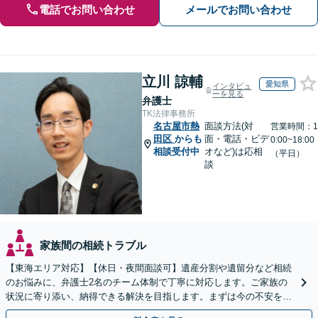
電話でお問い合わせ
メールでお問い合わせ
立川 諒輔
愛知県
インタビュ
ーを見る
弁護士
TK法律事務所
名古屋市熱
面談方法(対
営業時間：1
田区
からも
面・電話・ビデ
0:00~18:00
相談受付中
オなど)は応相
（平日）
談
家族間の相続トラブル
【東海エリア対応】【休日・夜間面談可】遺産分割や遺留分など相続
のお悩みに、弁護士2名のチーム体制で丁寧に対応します。ご家族の
状況に寄り添い、納得できる解決を目指します。まずは今の不安をお
聞かせください【メール・WEB相談可】