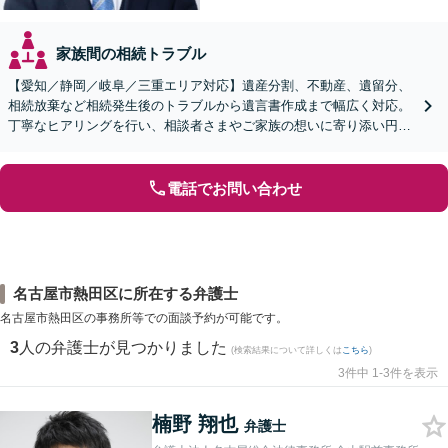
家族間の相続トラブル
【愛知／静岡／岐阜／三重エリア対応】遺産分割、不動産、遺留分、
相続放棄など相続発生後のトラブルから遺言書作成まで幅広く対応。
丁寧なヒアリングを行い、相談者さまやご家族の想いに寄り添い円滑
な解決へ導きます【オンライン面談OK】【休日相談可】
電話でお問い合わせ
名古屋市熱田区に所在する弁護士
名古屋市熱田区の事務所等での面談予約が可能です。
3
人の弁護士が見つかりました
(検索結果について詳しくは
こちら
)
3件中 1-3件を表示
楠野 翔也
弁護士