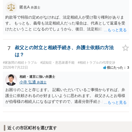
相続財産清算人が選任される場合があり、 その場合には当該清算人に
匿名A
弁護士
引き継いでいただくことになります。 ちなみに前提として、お母様の
お姉さんがご存命である以上、 その子（甥、姪）にはそもそも相続権
約款等で特段の定めがなければ、法定相続人が受け取り権利がありま
は発生しないので、甥姪の方々は相続放棄は不要になると考えられま
す。 もっとも、義母も法定相続人だった場合は、代表として返還を受
す。 明確にお答えができずに申し訳ありませんが、以上ご参考にして
けたということ になるのでしょうから、後日、法定相続分に基づいて
いただければ幸いです。
精算を求めることは可能と思います。
7
叔父との対立と相続手続き、弁護士依頼の方法
は？
#家族間の相続トラブル
#認知症・意思疎通不能
#相続トラブルの代理交渉
2026年7月22日
役にたった
3
相続・遺言に強い弁護士
小寺 弘通
弁護士
お困りのことと存じます。 記載いただいているご事情からすれば、弁
護士に依頼されるのが好ましいように思われます。 叔父さんとお母様
が伯母様の相続人になるはずですので、遺産分割手続きという形でお
母様の方で弁護士に依頼されるのが良いかと思います。 また、「葬儀
に呼ばれなかったことについて慰謝料を請求する」と言ってこられて
いる部分に関しては、 現状特に訴訟提起等されている訳ではないので
しょうから、こちらから積極的に動く必要はないように見受けられま
近くの市区町村を選び直す
す。 仮に訴訟を起こされるなどした場合には、遺産分割手続きで依頼