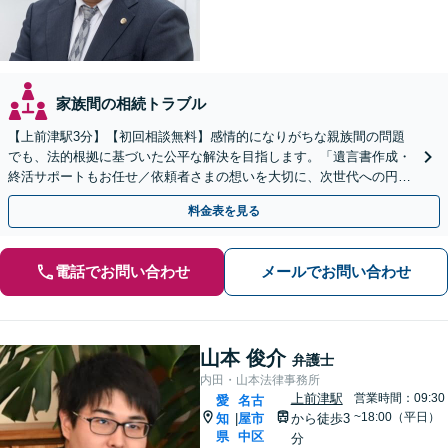
家族間の相続トラブル
【上前津駅3分】【初回相談無料】感情的になりがちな親族間の問題
でも、法的根拠に基づいた公平な解決を目指します。「遺言書作成・
終活サポートもお任せ／依頼者さまの想いを大切に、次世代への円滑
な財産承継をお手伝いします」【休日・夜間相談可】
料金表を見る
電話でお問い合わせ
メールでお問い合わせ
山本 俊介
弁護士
内田・山本法律事務所
上前津駅
営業時間：09:30
愛
名古
~18:00（平日）
知
屋市
から徒歩3
|
県
中区
分