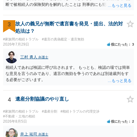
断で被相続人の保険契約を解約したことは 刑事的にも犯罪となる可能
性があり、民事的には無効だと思います。 保険会社で解約の際に提出
された書類のコピーを取得して、弁護士に面談で詳しい事情を話して
相談 されたら良いと思います。
3
故人の義兄が無断で遺言書を発見・提出、法的対
処法は？
#家族間の相続トラブル
#遺言の真偽鑑定・遺言無効
2026年7月29日
役にたった
3
三村 勇人
弁護士
相続人であれば検認に呼び出されます。 もっとも、検認の場では簡単
な意見を言うのみであり、遺言の無効を争うのであれば別途裁判をす
る必要がございます。
4
遺産分割協議のやり直し
#家族間の相続トラブル
#遺産分割
#相続トラブルの代理交渉
#不動産・土地の相続
2026年8月5日
役にたった
2
井上 祐司
弁護士