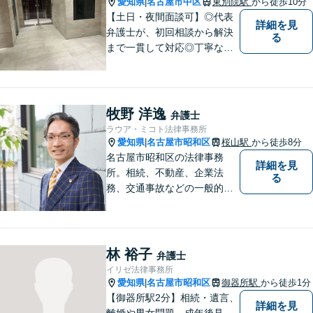
愛知県
名古屋市中区
東別院駅
から徒歩10分
|
【土日・夜間面談可】◎代表
詳細を見
弁護士が、初回相談から解決
る
まで一貫して対応◎丁寧な対
応に強み。【刑事事件】早期
の身柄解放、不起訴など、豊
富な経験をもとに最善の解決
を目指します【相続問題】遺
牧野 洋逸
弁護士
産分割調停や審判もお任せく
ラウア・ミコト法律事務所
ださい【東別院駅】
愛知県
名古屋市昭和区
桜山駅
から徒歩8分
|
名古屋市昭和区の法律事務
詳細を見
所。相続、不動産、企業法
る
務、交通事故などの一般的な
法律相談はもちろん、スポー
ツ法務にも積極的に取り組ん
でいます【初回30分相談無
料】【桜山駅より徒歩８分】
林 裕子
弁護士
【駐車場あり】【オンライン
イリゼ法律事務所
相談可】
愛知県
名古屋市昭和区
御器所駅
から徒歩1分
|
【御器所駅2分】相続・遺言、
詳細を見
離婚や男女問題、成年後見、