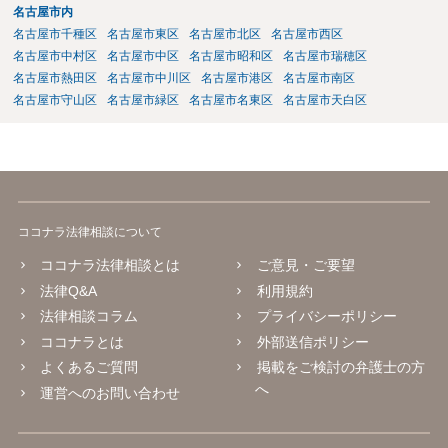
名古屋市内
される弁護士の方に対応をお願いするのが良いのではないでしょう
名古屋市千種区
名古屋市東区
名古屋市北区
名古屋市西区
か。 以上ご参考にしていただければ幸いです。
名古屋市中村区
名古屋市中区
名古屋市昭和区
名古屋市瑞穂区
名古屋市熱田区
名古屋市中川区
名古屋市港区
名古屋市南区
名古屋市守山区
名古屋市緑区
名古屋市名東区
名古屋市天白区
ココナラ法律相談について
ココナラ法律相談とは
ご意見・ご要望
法律Q&A
利用規約
法律相談コラム
プライバシーポリシー
ココナラとは
外部送信ポリシー
よくあるご質問
掲載をご検討の弁護士の方
へ
運営へのお問い合わせ