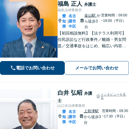
福島 正人
弁護士
福島法律事務所
金山駅
か
営業時間：09:00
愛
名古
~18:00（平日）
知
屋市
ら徒歩3
|
県
中区
分
【初回相談無料】【法テラス利用可】
住民訴訟など行政事件／離婚・男女問
題／交通事故をはじめ、幅広い内容の
ご相談に対応いたします。丁寧で細や
かなコミュニケーションを心掛け、ご
依頼者様にとって納得感の高い解決を
電話でお問い合わせ
メールでお問い合わせ
目指します【夜間・休日相談可】【金
山駅5分】
白井 弘昭
弁護
インタビューを見
る
士
山口央法律事務所
上前津駅
営業時間：09:30
愛
名古
~17:30（平日）
知
屋市
から徒歩3
|
県
中区
分