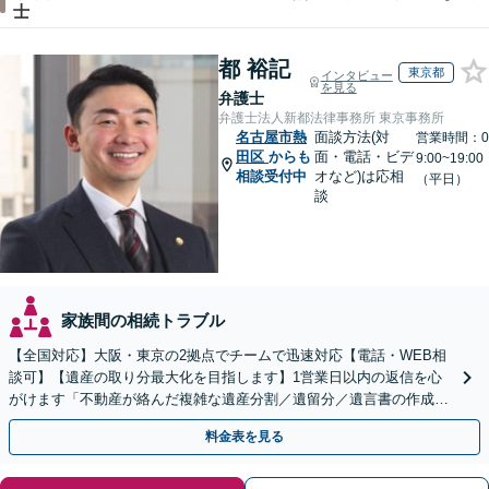
士
都 裕記
東京都
インタビュー
を見る
弁護士
弁護士法人新都法律事務所 東京事務所
名古屋市熱
面談方法(対
営業時間：0
田区
からも
面・電話・ビデ
9:00~19:00
相談受付中
オなど)は応相
（平日）
談
家族間の相続トラブル
【全国対応】大阪・東京の2拠点でチームで迅速対応【電話・WEB相
談可】【遺産の取り分最大化を目指します】1営業日以内の返信を心
がけます「不動産が絡んだ複雑な遺産分割／遺留分／遺言書の作成・
執行／事業承継など、お任せください」【休日相談あり】
料金表を見る