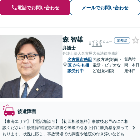
電話でお問い合わせ
メールでお問い合わせ
森 智雄
愛知県
インタビュー
を見る
弁護士
弁護士法人名古屋大光法律事務所
営業時
名古屋市熱田
面談方法(対面・
区
からも相
電話・ビデオな
間：本日
談受付中
ど)は応相談
定休日
後遺障害
【東海エリア】【電話相談可】【初回相談無料】事故後お早めにご相
談ください！後遺障害認定の取得や等級の引き上げに勝負感を持って
おります。状況に応じ、事故現場での調査や通院の付き添いなどもサ