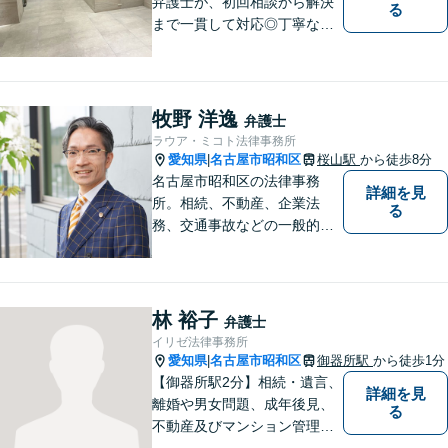
弁護士が、初回相談から解決
る
まで一貫して対応◎丁寧な対
応に強み。【刑事事件】早期
の身柄解放、不起訴など、豊
富な経験をもとに最善の解決
を目指します【相続問題】遺
牧野 洋逸
弁護士
産分割調停や審判もお任せく
ラウア・ミコト法律事務所
ださい【東別院駅】
愛知県
名古屋市昭和区
桜山駅
から徒歩8分
|
名古屋市昭和区の法律事務
詳細を見
所。相続、不動産、企業法
る
務、交通事故などの一般的な
法律相談はもちろん、スポー
ツ法務にも積極的に取り組ん
でいます【初回30分相談無
料】【桜山駅より徒歩８分】
林 裕子
弁護士
【駐車場あり】【オンライン
イリゼ法律事務所
相談可】
愛知県
名古屋市昭和区
御器所駅
から徒歩1分
|
【御器所駅2分】相続・遺言、
詳細を見
離婚や男女問題、成年後見、
る
不動産及びマンション管理な
どの分野を得意としておりま