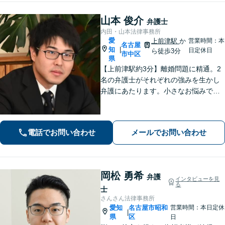
山本 俊介
弁護士
内田・山本法律事務所
愛
上前津駅
か
営業時間：本
名古屋
知
|
日定休日
ら徒歩3分
市中区
県
【上前津駅約3分】離婚問題に精通。2
名の弁護士がそれぞれの強みを生かし
弁護にあたります。小さなお悩みで
も、まずは気軽にご相談ください。納
得のいく解決のため、最大限のアドバ
イスを行います！【初回相談無料】
電話でお問い合わせ
メールでお問い合わせ
岡松 勇希
弁護
インタビューを見
る
士
さんさん法律事務所
愛知
名古屋市昭和
営業時間：本日定休
|
県
区
日