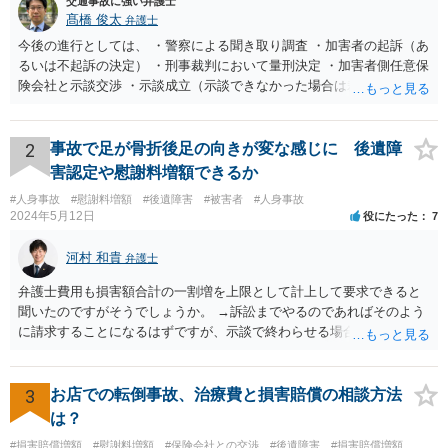
交通事故に強い弁護士
髙橋 俊太
弁護士
今後の進行としては、 ・警察による聞き取り調査 ・加害者の起訴（あ
るいは不起訴の決定） ・刑事裁判において量刑決定 ・加害者側任意保
険会社と示談交渉 ・示談成立（示談できなかった場合は裁判） となり
ます。なお、警察では、お母様の生前のご様子やご遺族の被害感情、
加害者に対する処罰感情など尋ねられるはずですので、率直にお答え
になるとよいと思います。
2
事故で足が骨折後足の向きが変な感じに 後遺障
害認定や慰謝料増額できるか
#人身事故
#慰謝料増額
#後遺障害
#被害者
#人身事故
2024年5月12日
役にたった
7
河村 和貴
弁護士
弁護士費用も損害額合計の一割増を上限として計上して要求できると
聞いたのですがそうでしょうか。 →訴訟までやるのであればそのよう
に請求することになるはずですが、示談で終わらせる場合には、そこ
は譲歩させられることが多いように思います。 LAC基準の弁護士さん
ならほとんど充足できるか多くが返ってくるイメージなので頼むのも
いいかなと思うのですが。 →LAC基準でもそうかもしれませんし、交
3
お店での転倒事故、治療費と損害賠償の相談方法
通事故事案ではより定額の費用としている法律事務所も多いように思
は？
います。費用面も含めて、弁護士さんを検討してみるとよいかもしれ
#損害賠償増額
#慰謝料増額
#保険会社との交渉
#後遺障害
#損害賠償増額