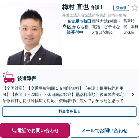
梅村 直也
弁護士
愛知県
弁護士法人名城法律事務所 豊橋事務所
営業時
名古屋市熱田
面談方法(対面・
区
からも相
電話・ビデオな
間：本日
談受付中
ど)は応相談
定休日
後遺障害
【全国対応】【交通事故初回１ｈ相談無料】【弁護士費用特約利用
可】【夜間（～22時）・休日面談歓迎】慰謝料増額、後遺障害認定、
治療費打ち切り等幅広く対応。依頼者様に選んでよかったと思っても
らえるよう尽力します。ぜひご相談ください。
料金表を見る
電話でお問い合わせ
メールでお問い合わせ