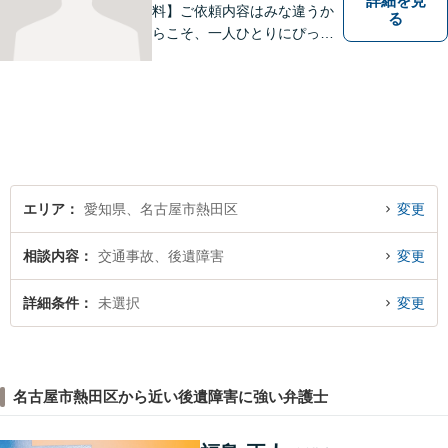
詳細を見
料】ご依頼内容はみな違うか
る
らこそ、一人ひとりにぴった
りの解決を大切にしていま
す。 あなたにとって一番良い
結果を一緒に目指してまいり
ます。誰にも話せず抱えてき
た不安を、どうぞお聞かせく
ださい。【電話・WEB相談も
対応可能】
エリア
愛知県、名古屋市熱田区
変更
相談内容
交通事故、後遺障害
変更
詳細条件
未選択
変更
名古屋市熱田区から近い後遺障害に強い弁護士