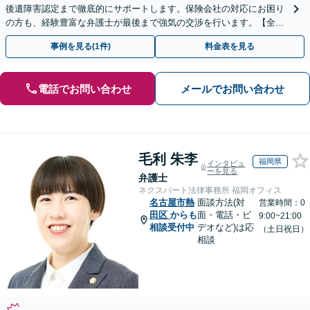
後遺障害認定まで徹底的にサポートします。保険会社の対応にお困り
の方も、経験豊富な弁護士が最後まで強気の交渉を行います。【全国
13拠点】お気軽にご相談ください。
事例を見る(1件)
料金表を見る
電話でお問い合わせ
メールでお問い合わせ
毛利 朱李
福岡県
インタビュ
ーを見る
弁護士
ネクスパート法律事務所 福岡オフィス
名古屋市熱
面談方法(対
営業時間：0
田区
からも
面・電話・ビ
9:00~21:00
相談受付中
デオなど)は応
（土日祝日）
相談