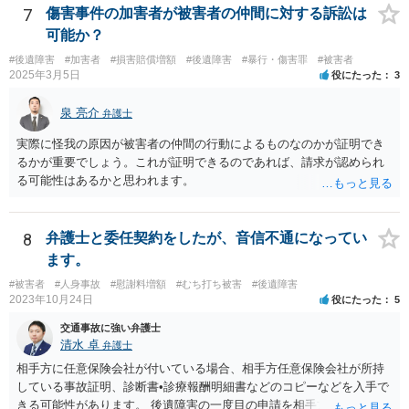
れることも多いため、その交渉のために弁護士を入れるということも
7
傷害事件の加害者が被害者の仲間に対する訴訟は
考えられるかと思われます。
可能か？
#後遺障害
#加害者
#損害賠償増額
#後遺障害
#暴行・傷害罪
#被害者
2025年3月5日
役にたった
3
泉 亮介
弁護士
実際に怪我の原因が被害者の仲間の行動によるものなのかが証明でき
るかが重要でしょう。これが証明できるのであれば、請求が認められ
る可能性はあるかと思われます。
8
弁護士と委任契約をしたが、音信不通になってい
ます。
#被害者
#人身事故
#慰謝料増額
#むち打ち被害
#後遺障害
2023年10月24日
役にたった
5
交通事故に強い弁護士
清水 卓
弁護士
相手方に任意保険会社が付いている場合、相手方任意保険会社が所持
している事故証明、診断書•診療報酬明細書などのコピーなどを入手で
きる可能性があります。 後遺障害の一度目の申請を相手方任意保険会