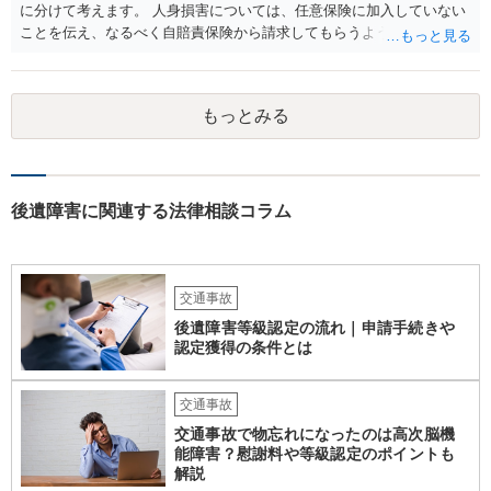
に分けて考えます。 人身損害については、任意保険に加入していない
ことを伝え、なるべく自賠責保険から請求してもらうようお願いして
ください。 また、治療については、健康保険を使ってもらうようにお
願いしてください。 物的損害については、請求の根拠を精査する必要
があり、写真や見積書を送ってもらい、請求金額が正当化をちゃんと
もっとみる
チェックする必要があります。 相談者様の資力がどれだけあるのかは
分かりませんが、資力に応じた対応をして行くほかありません。 訴訟
にならないようにするには、被害者の納得するような金額を提示する
しかありません。ご相談者様の誠意が伝わっているかや、 被害者のキ
ャラクターの問題もあるので、どうすればよいのかという正解はあり
後遺障害に関連する法律相談コラム
ません。どのように対応しても、訴訟に持っていく人もいます。 一人
で交渉をすることは相当大変だと思うので、弁護士に面談のうえ、場
合によっては交渉を任せた方がいいかもしれません。
交通事故
後遺障害等級認定の流れ｜申請手続きや
認定獲得の条件とは
交通事故
交通事故で物忘れになったのは高次脳機
能障害？慰謝料や等級認定のポイントも
解説