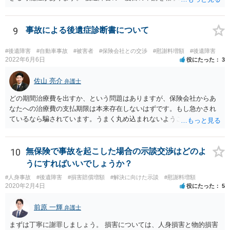
社を通じて行なっている場合（事前認定）、後遺障害診断書や認定結
果と認定理由書も相手方任意保険会社から入手できる可能性がありま
す。 これらが難しくても、通院していた病院のカルテを取り付けるこ
9
事故による後遺症診断書について
と等で代替が可能な場合もあります。 事故からどの程度期間が経過し
ているがが定かではありませんが、昨年４月から既に１年半年程度経
#後遺障害
#自動車事故
#被害者
#保険会社との交渉
#慰謝料増額
#後遺障害
過しており、時効なども意識しながら対応をしておきたいところで
2022年6月6日
役にたった
3
す。 待っていても事態が打開しない可能性もあるため、依頼の対応が
可能な弁護士に個別に問い合わせ、上記の方法等を参考に進め方を相
佐山 亮介
弁護士
談してみるのが望ましいかもしれません。
どの期間治療費を出すか、という問題はありますが、保険会社からあ
なたへの治療費の支払期限は本来存在しないはずです。もし急かされ
ているなら騙されています。うまく丸め込まれないようご注意下さ
い。 診療内科の費用を払ってもらえるかどうかは絶対の保証はありま
せんが、受診したならば提出すべきです。
10
無保険で事故を起こした場合の示談交渉はどのよ
うにすればいいでしょうか？
#人身事故
#後遺障害
#損害賠償増額
#解決に向けた示談
#慰謝料増額
2020年2月4日
役にたった
5
前原 一輝
弁護士
まずは丁寧に謝罪しましょう。 損害については、人身損害と物的損害