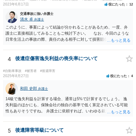
ませんね。 かなり具体的な話も多くなっているので、法律事務所に問
2023年6月17日
役にたった
12
い合わせてみるとよいと思います。
交通事故に強い弁護士
清水 卓
弁護士
このように、事案によって結論が分かれることがあるため、一度、弁
護士に直接相談してみることもご検討下さい。 なお、今回のような
日常生活上の事故の際、責任のある相手に対して損害賠償請求する際
の弁護士費用がご加入の保険から出る特約が付いている場合がありま
す（ご自宅の火災保険や自動車の任意保険等を確認してみて下さい。
加入したつもりがなくても、確認してみたら付いていたということが
4
後遺症傷害逸失利益の喪失率について
ありますので）。
#自動車事故
#被害者
#後遺障害
2025年8月27日
役にたった
4
和田 史郎
弁護士
14級で逸失利益を計算する場合、通常は5%で計算するでしょう。 逸
失利益のほかにも、保険会社の独自の基準で低く算定されている可能
性もありそうですね。 弁護士に依頼すれば、いわゆる裁判基準程度の
増額が期待できると思います。
5
後遺障害等級について