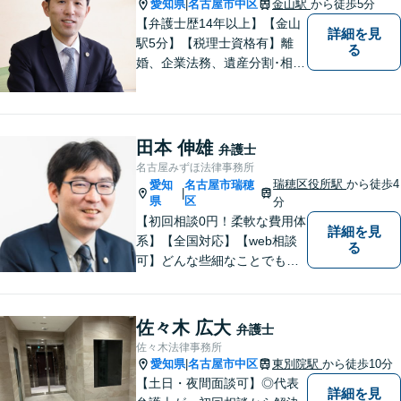
愛知県
名古屋市中区
金山駅
から徒歩5分
|
【弁護士歴14年以上】【金山
詳細を見
駅5分】【税理士資格有】離
る
婚、企業法務、遺産分割･相続
税、立ち退き、税務調査対応
OK！税理士資格を持つ弁護士
が法律・税金問題を一括して
解決。【公式LINE】連絡も便
田本 伸雄
弁護士
利！お気軽にご相談くださ
名古屋みずほ法律事務所
い！
瑞穂区役所駅
から徒歩4
愛知
名古屋市瑞穂
|
県
区
分
【初回相談0円！柔軟な費用体
詳細を見
系】【全国対応】【web相談
る
可】どんな些細なことでもお
気軽にご相談ください。イン
ターネット／削除請求や開示
請求、利用規約などのトラブ
佐々木 広大
弁護士
ルはお任せ！相続／感情面の
佐々木法律事務所
納得感を重視します。
愛知県
名古屋市中区
東別院駅
から徒歩10分
|
【土日・夜間面談可】◎代表
詳細を見