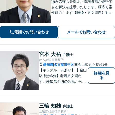
悩みの核心を捉え、依頼者様が納得で
きる解決を提示いたします。幅広く案
件対応します【離婚・男女問題】対応
実績多数！別居時点で婚姻費用は請求
いただけます【企業法務】安心して事
業展開できるよう、法律家の視点でサ
電話でお問い合わせ
メールでお問い合わせ
ポートします！【御器所駅／桜山駅徒
歩14分】
宮本 大祐
弁護士
かもめ法律事務所
愛知県
名古屋市中区
金山駅
から徒歩3分
|
【キッズルームあり】【 金山
詳細を見
駅 徒歩3分】老若男女問わ
る
ず、愛知県全域の皆様から愛
される法律事務所を目指して
おります。 お子様連れの方や
ご年配の方も安心してご来所
ください。
三輪 知雄
弁護士
三輪知雄法律事務所