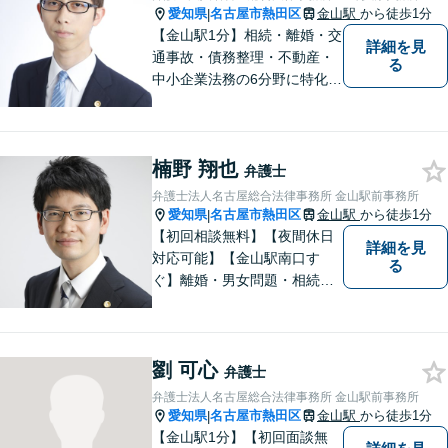
愛知県
名古屋市熱田区
金山駅
から徒歩1分
|
【金山駅1分】相続・離婚・交
詳細を見
通事故・債務整理・不動産・
る
中小企業法務の6分野に特化！
依頼者様の正当な利益の実現
を目指し、日々精進いたしま
す。依頼者様とのコミュニケ
楠野 翔也
ーションを重視し、情報連携
弁護士
を図りながら納得の解決へと
弁護士法人名古屋総合法律事務所 金山駅前事務所
導いてまいります。
愛知県
名古屋市熱田区
金山駅
から徒歩1分
|
【初回相談無料】【夜間休日
詳細を見
対応可能】【金山駅南口す
る
ぐ】離婚・男女問題・相続・
債務整理・不動産分野を得意
としています。是非一度ご相
談ください。
劉 可心
弁護士
弁護士法人名古屋総合法律事務所 金山駅前事務所
愛知県
名古屋市熱田区
金山駅
から徒歩1分
|
【金山駅1分】【初回面談無