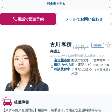
ポート。弁護士費用特約を利用可能【休日・夜間面談可】
料金表を見る
電話で面談予約
メールでお問い合わせ
古川 和積
福岡県
インタビュ
ーを見る
弁護士
ネクスパート法律事務所 北九州オフィス
名古屋市熱
面談方法(対
営業時間：0
田区
からも
面・電話・ビ
9:00~21:00
相談受付中
デオなど)は応
（土日祝日）
相談
後遺障害
【来所不要／全国対応】相談料・着手金0円で適正な慰謝料獲得から