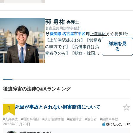
す。 ご相談者様の事情だけで
なく、お気持ちにも寄り添
い、丁寧な説明と迅速な対応
郭 勇祐
弁護士
を心がけております。【完全
名古屋共同法律事務所
個室】【法テラス利用可】
愛知県
名古屋市中区
上前津駅
から徒歩1分
|
【上前津駅徒歩1分】【労働者
詳細を見
の味方です】【労働事件は労
る
働者側のみ】【朝鮮・韓国の
家族問題】労働問題、離婚、
相続、交通事故、借金問題、
刑事事件等に注力。 困ってい
る方の心の支えになれるよ
う、全力で業務に取り組みま
後遺障害の法律Q&Aランキング
す。【休日・夜間面談可能】
1
死因が事故とされない損害賠償について
#人身事故
#慰謝料増額
#損害賠償増額
#後遺障害
#被害者
#自動車事故
2023年11月28日
役にたった
12