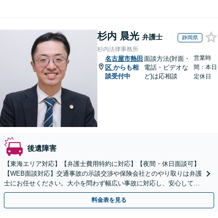
杉内 晨光
弁護士
静岡県
杉内法律事務所
営業時
名古屋市熱田
面談方法(対面・
区
からも相
電話・ビデオな
間：本日
談受付中
ど)は応相談
定休日
後遺障害
【東海エリア対応】【弁護士費用特約に対応】【夜間・休日面談可】
【WEB面談対応】交通事故の示談交渉や保険会社とのやり取りは弁護
士にお任せください。大小を問わず幅広い事故に対応し、安心して治
療に専念できるようサポートいたします。
料金表を見る