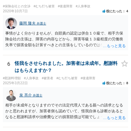
#保険会社との交渉
#むち打ち被害
#後遺障害
#人身事故
2020年10月7日
役にたった
4
藤岡 隆夫
弁護士
事情がよく分かりませんが、自賠責の認定は併合１０級で、相手方保
険会社の主張は、障害の内容などから、障害等級１３級程度の労働喪
失率で損害金額を計算すべきとの主張をしているのではないでしょう
か。 こちらの弁護士の責任ではなく、相手保険会社の姿勢が原因です
ので、弁護士を交代しても状況は変わらないでしょう。今の弁護士と
十分に打ち合わせをすることが重要だと思います。
6
怪我をさせられました。加害者は未成年。慰謝料
はもらえますか？
#慰謝料増額
#人身事故
#被害者
#むち打ち被害
#後遺障害
2025年3月22日
役にたった
8
泉 亮介
弁護士
相手が未成年となりますのでその法定代理人である親への請求となる
かと思われますが、加害者側も認めていて、怪我自体も診断があると
なると慰謝料請求や治療費などの損害賠償は可能でしょう。 整骨院へ
の通院は医師からの指示がない場合は治療に必要な通院と評価されな
い場合が多いです。 また、保険会社から提案される金額は低めに出さ