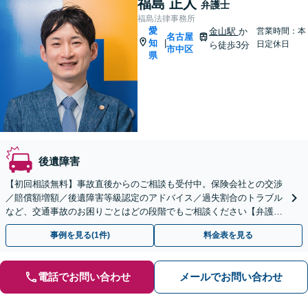
福島 正人
弁護士
福島法律事務所
愛
金山駅
か
営業時間：本
名古屋
知
|
日定休日
ら徒歩3分
市中区
県
後遺障害
【初回相談無料】事故直後からのご相談も受付中。保険会社との交渉
／賠償額増額／後遺障害等級認定のアドバイス／過失割合のトラブル
など、交通事故のお困りごとはどの段階でもご相談ください【弁護士
費用特約の利用可】【夜間・休日相談可】【金山駅5分】
事例を見る(1件)
料金表を見る
電話でお問い合わせ
メールでお問い合わせ