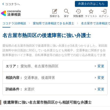
弁護士の方はこちら
ココナラへ
投稿する
探す
閲覧履歴
マイリスト
ログイン
ココナラ法律相談
愛知県で法律相談できる弁護士
名古屋市で法律相談
名古屋市熱田区の後遺障害に強い弁護士
愛知県の名古屋市熱田区で後遺障害に強い弁護士が3名見つかりました。初回面
談無料や休日面談に対応している弁護士なども掲載中。交通事故に関係する自
動車事故やバイク事故、自転車事故等の細かな分野での絞り込み検索もでき便
利です。特に弁護士法人名古屋総合法律事務所 金山駅前事務所の田村 淳弁護士
や弁護士法人名古屋総合法律事務所 金山駅前事務所の楠野 翔也弁護士、弁護士
エリア
愛知県、名古屋市熱田区
変更
法人名古屋総合法律事務所 金山駅前事務所の劉 可心弁護士のプロフィール情報
や弁護士費用、強みなどが注目されています。『名古屋市熱田区で土日や夜間
相談内容
交通事故、後遺障害
変更
に発生した後遺障害のトラブルを今すぐに弁護士に相談したい』『後遺障害の
トラブル解決の実績豊富な近くの弁護士を検索したい』『初回相談無料で後遺
障害を法律相談できる名古屋市熱田区内の弁護士に相談予約したい』などでお
詳細条件
未選択
変更
困りの相談者さんにおすすめです。
後遺障害に強い名古屋市熱田区から相談可能な弁護士