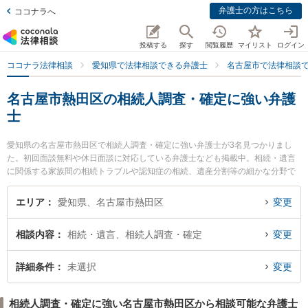
弁護士の方はこちら
ココナラへ
投稿する
探す
閲覧履歴
マイリスト
ログイン
ココナラ法律相談
愛知県で法律相談できる弁護士
名古屋市で法律相談
名古屋市熱田区の相続人調査・確定に強い弁護
士
愛知県の名古屋市熱田区で相続人調査・確定に強い弁護士が3名見つかりまし
た。初回面談無料や休日面談に対応している弁護士なども掲載中。相続・遺言
に関係する家族間の相続トラブルや認知症の相続、遺産分割等の細かな分野で
の絞り込み検索もでき便利です。特に弁護士法人名古屋総合法律事務所 金山駅
前事務所の田村 淳弁護士や弁護士法人名古屋総合法律事務所 金山駅前事務所の
エリア
愛知県、名古屋市熱田区
変更
楠野 翔也弁護士、弁護士法人名古屋総合法律事務所 金山駅前事務所の劉 可心
弁護士のプロフィール情報や弁護士費用、強みなどが注目されています。『名
相談内容
相続・遺言、相続人調査・確定
変更
古屋市熱田区で土日や夜間に発生した相続人調査・確定のトラブルを今すぐに
弁護士に相談したい』『相続人調査・確定のトラブル解決の実績豊富な近くの
弁護士を検索したい』『初回相談無料で相続人調査・確定を法律相談できる名
詳細条件
未選択
変更
古屋市熱田区内の弁護士に相談予約したい』などでお困りの相談者さんにおす
すめです。
相続人調査・確定に強い名古屋市熱田区から相談可能な弁護士