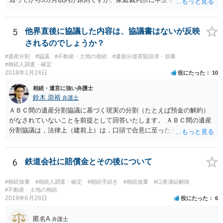
期間を伸長することができます。 その間に、財産の状況を調査して、
放棄するかどうか決めることができます。 銀行やサラ金が数年も放置
することはありませんので、数年後に借金が発見される可能性はほぼ
5
他界直後に協議した内容は、協議書はないが反映
ありません。 なお、私が扱った相続放棄を検討していた案件で、期間
されるのでしょうか？
伸長して調査したところ、サラ金に対する過払金など相当な財産が見
#遺産分割
#協議
#不動産・土地の相続
#遺留分侵害額請求・放棄
つかったため相続したという事例がありました。
#相続人調査・確定
2018年1月24日
役にたった
10
相続・遺言に強い弁護士
鈴木 崇裕
弁護士
ＡＢＣ間の遺産分割協議に基づく現実の分割（たとえば預金の解約）
がなされていないことを前提として回答いたします。 ＡＢＣ間の遺産
分割協議は，法律上（建前上）は，口頭で合意に至ったものであって
も有効です。 しかし，口頭で合意したことを立証する方法がありませ
ん。 また，不動産の名義を移転するためには，遺産分割協議書への署
名捺印を得る必要があります。 したがって，残念ながら，「ＡＢＣ間
6
鉄道会社に賠償金とその後について
の遺産分割協議が有効に成立している」という前提に基づく主張は困
難と思われます。 「ＡＢＣ間の遺産分割協議は未了のまま，ＡとＢが
#相続放棄
#相続人調査・確定
#相続手続き
#相続放棄
#口座凍結解除
死亡し，二次相続が発生した」という前提に基づいて協議を進める必
#不動産・土地の相続
2019年6月28日
役にたった
6
要があります。 もちろん，Ｃの立場としては，ＡＢＣ間の遺産分割協
議の内容を前提とした主張をすることが最も有利ですが，ＡＢの相続
匿名A
人は応じない姿勢を示していることから，実現は困難だと思います。
弁護士