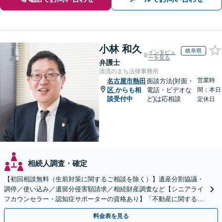
小林 和久
岐阜県
インタビュ
ーを見る
弁護士
清流のまち法律事務所
営業時
名古屋市熱田
面談方法(対面・
区
からも相
電話・ビデオな
間：本日
談受付中
ど)は応相談
定休日
相続人調査・確定
【初回相談無料（生前対策に関するご相談を除く）】遺産分割協議・
調停／使い込み／遺留分侵害額請求／相続財産調査など【シニアライ
フカウンセラー・認知症サポーターの資格あり】「不動産に関する相
続もお任せください」【当日・夜間相談可（要相談）】
料金表を見る