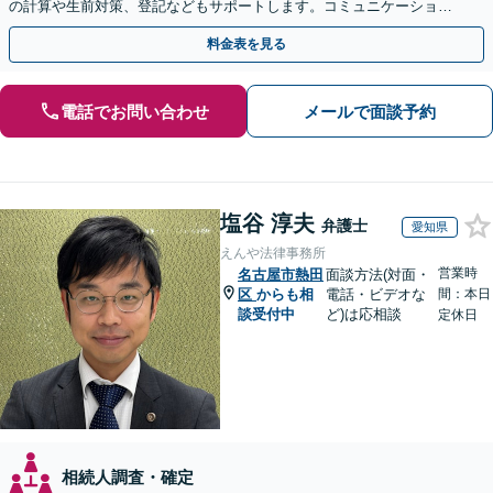
の計算や生前対策、登記などもサポートします。コミュニケーション
を大事にし、より納得できる解決を目指します。
料金表を見る
電話でお問い合わせ
メールで面談予約
塩谷 淳夫
弁護士
愛知県
えんや法律事務所
営業時
名古屋市熱田
面談方法(対面・
区
からも相
電話・ビデオな
間：本日
談受付中
ど)は応相談
定休日
相続人調査・確定