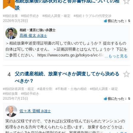
3
相続放棄後の訴状対応と答弁書作成についての相
談
#相続放棄
#相続手続き
#相続人調査・確定
#相続トラブルの代理交渉
2026年3月28日
役にたった
5
相続・遺言に強い弁護士
髙橋 俊太
弁護士
＞相続放棄申述受理証明書の写しで良いのでしょうか？ 提出するもの
自体は写しで構いません。 ＞証拠説明書とはなんでしょうか？ 下記を
ご参照ください。 https://www.courts.go.jp/tokyo-s/vc-files/tokyo-s/file/
14-1kisairei.pdf
4
父の遺産相続、放棄すべきか調査してから決める
べきか？
#相続財産調査・鑑定
#遺産分割
#不動産・土地の相続
#相続人調査・確定
#相続放棄
#相続手続き
2025年7月15日
役にたった
5
佐々木 晋輔
弁護士
実のお父様ですので、できればお父様が住んでおられたマンションの
処理をされる方向で考えられたらと思います。 放棄するかどうかは、
知ってから3カ月以内が原則ですが、家庭裁判所に申立すれば3カ月の