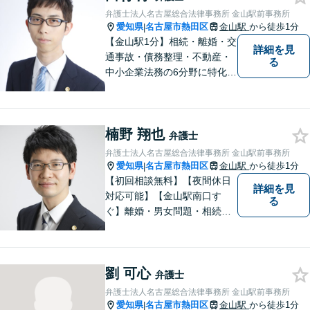
弁護士法人名古屋総合法律事務所 金山駅前事務所
愛知県
名古屋市熱田区
金山駅
から徒歩1分
|
【金山駅1分】相続・離婚・交
詳細を見
通事故・債務整理・不動産・
る
中小企業法務の6分野に特化！
依頼者様の正当な利益の実現
を目指し、日々精進いたしま
す。依頼者様とのコミュニケ
楠野 翔也
ーションを重視し、情報連携
弁護士
を図りながら納得の解決へと
弁護士法人名古屋総合法律事務所 金山駅前事務所
導いてまいります。
愛知県
名古屋市熱田区
金山駅
から徒歩1分
|
【初回相談無料】【夜間休日
詳細を見
対応可能】【金山駅南口す
る
ぐ】離婚・男女問題・相続・
債務整理・不動産分野を得意
としています。是非一度ご相
談ください。
劉 可心
弁護士
弁護士法人名古屋総合法律事務所 金山駅前事務所
愛知県
名古屋市熱田区
金山駅
から徒歩1分
|