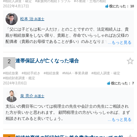
#相続人調査・確定
#家族間の相続トラブル
#不動産・土地の相続
2022年4月17日
役にたった
10
松本 治
弁護士
「父には子どもは私一人だけ」とのことですので、法定相続人は、貴
殿が相続放棄をしない限り、貴殿と、存命でいらっしゃればお父様の
配偶者（貴殿のお母様であることが多い）のみとなります。遺言がな
い限り、「次男」（お父様の弟）らの相続権は発生しません。
2
連帯保証人が亡くなった場合
#相続放棄
#相続手続き
#相続放棄
#M&A・事業承継
#相続人調査・確定
#相続財産調査・鑑定
2024年3月6日
役にたった
7
泉 亮介
弁護士
支払いの費目等については税理士の先生や会計士の先生にご相談され
た方が良いかと思われます。 顧問税理士の方がいらっしゃれば、まず
相談されてみると良いでしょう。