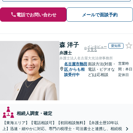
電話でお問い合わせ
メールで面談予約
森 洋子
愛知県
インタビュー
を見る
弁護士
弁護士法人名古屋大光法律事務所
営業時
名古屋市熱田
面談方法(対面・
区
からも相
電話・ビデオな
間：本日
談受付中
ど)は応相談
定休日
相続人調査・確定
【東海エリア】【電話相談可】【初回相談無料】【弁護士歴10年以
上】迅速・細やかに対応。専門の税理士・司法書士と連携し、相続税