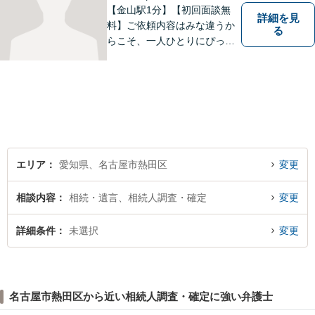
【金山駅1分】【初回面談無
詳細を見
料】ご依頼内容はみな違うか
る
らこそ、一人ひとりにぴった
りの解決を大切にしていま
す。 あなたにとって一番良い
結果を一緒に目指してまいり
ます。誰にも話せず抱えてき
た不安を、どうぞお聞かせく
ださい。【電話・WEB相談も
対応可能】
エリア
愛知県、名古屋市熱田区
変更
相談内容
相続・遺言、相続人調査・確定
変更
詳細条件
未選択
変更
名古屋市熱田区から近い相続人調査・確定に強い弁護士