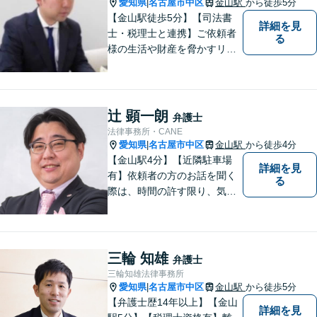
愛知県
名古屋市中区
金山駅
から徒歩5分
|
【金山駅徒歩5分】【司法書
詳細を見
士・税理士と連携】ご依頼者
る
様の生活や財産を脅かすリス
クを排除し、その権利と利益
をお守りするべく尽力を続け
ております。相続問題／借金
問題／不動産問題など幅広く
辻 顕一朗
弁護士
対応します。【地域に根差し
法律事務所・CANE
た弁護士】お気軽にご相談く
愛知県
名古屋市中区
金山駅
から徒歩4分
|
ださい。
【金山駅4分】【近隣駐車場
詳細を見
有】依頼者の方のお話を聞く
る
際は、時間の許す限り、気の
済むまで話をさせてあげると
いうことを心がけています。
相談者様・依頼者様に寄り添
った対応・解決を目指しま
三輪 知雄
弁護士
す。ぜひ、お気軽にご相談く
三輪知雄法律事務所
ださい。
愛知県
名古屋市中区
金山駅
から徒歩5分
|
【弁護士歴14年以上】【金山
詳細を見