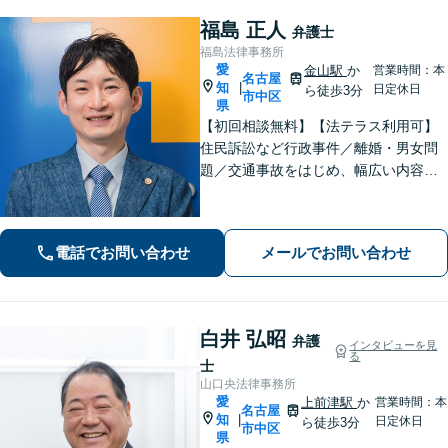
福島 正人
弁護士
福島法律事務所
愛
金山駅
か
営業時間：本
名古屋
知
|
日定休日
ら徒歩3分
市中区
県
【初回相談無料】【法テラス利用可】
住民訴訟など行政事件／離婚・男女問
題／交通事故をはじめ、幅広い内容の
ご相談に対応いたします。丁寧で細や
かなコミュニケーションを心掛け、ご
依頼者様にとって納得感の高い解決を
電話でお問い合わせ
メールでお問い合わせ
目指します【夜間・休日相談可】【金
山駅5分】
白井 弘昭
弁護
インタビューを見
る
士
山口央法律事務所
愛
上前津駅
か
営業時間：本
名古屋
知
|
日定休日
ら徒歩3分
市中区
県