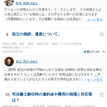
鈴木 崇裕
弁護士
亡くなった伯母さんのご兄弟をＸ，Ｙ，Ｚとします。 Ｚが伯母さんよ
り先に死亡している場合には，Ｚの子がＺと同一の立場に立ちます
（代襲相続といいます。子が複数いる場合には全員合わせてＺと同一
の取り分です。）。 Ｘ，Ｙ，Ｚ（またＺの子）はそれぞれ３分の１ず
つの相続分を有していますので， そのことを前提として，遺産分割協
議をすることになります（必ずしも３分の１ずつにしなくても，合意
9
祖父の相続、遺産について。
ができれば構いません。）。 今後の対応としては， ①伯母さんの相続
財産（遺産）の全容を整理する（預貯金，有価証券，不動産等の有無
#相続人調査・確定
#遺言
#遺産分割
#相続トラブルの代理交渉
を調べることになります。） ②相続財産に照らし，相続税の申告の準
#家族間の相続トラブル
2025年10月7日
役にたった
6
備をする（税理士の先生にご相談ください。） ③遺産分割協議をする
（ご本人同士で行っても構いませんし，弁護士に相談することもよろ
佐山 亮介
しいと思います。） ことになります。
弁護士
。 質問1 祖父の本籍や戸籍から出てる場合 法律的に長男を決める事が
出来ますか？ もしくは見解でいいので 長男は誰になりますか？ →戸
籍から出ていようがなんだろうが実子の序列は生まれた順ですから、
先方が後から生まれたならばお父様がお祖父様の長男です。 質問2 遺
書が腹違いの長男に向けてある場合 書かれてる内容が最優先にされる
のですか？ →遺書というのが、法律上の遺言の形式を守っている限り
10
司法書士解任時の違約金や費用の相場と対応策
はそのとおりです。 質問3 父が腹違いの長男に法律的に優位になれそ
は？
うな事はありますか？ →遺言が有効な場合、優位に立つことはできま
#家族間の相続トラブル
#相続放棄
#相続手続き
#相続トラブルの代理交渉