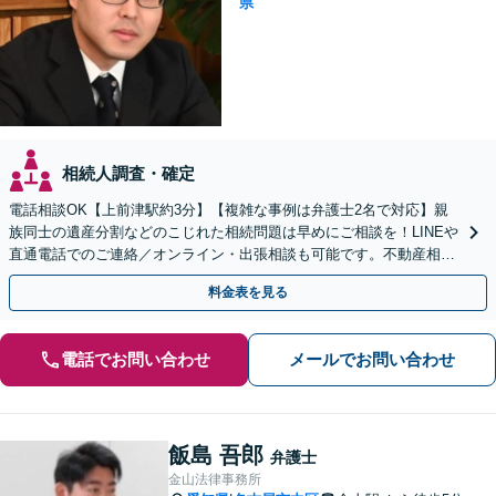
県
相続人調査・確定
電話相談OK【上前津駅約3分】【複雑な事例は弁護士2名で対応】親
族同士の遺産分割などのこじれた相続問題は早めにご相談を！LINEや
直通電話でのご連絡／オンライン・出張相談も可能です。不動産相続
／相続放棄／寄与分／遺言書作成【初回相談無料】
料金表を見る
電話でお問い合わせ
メールでお問い合わせ
飯島 吾郎
弁護士
金山法律事務所