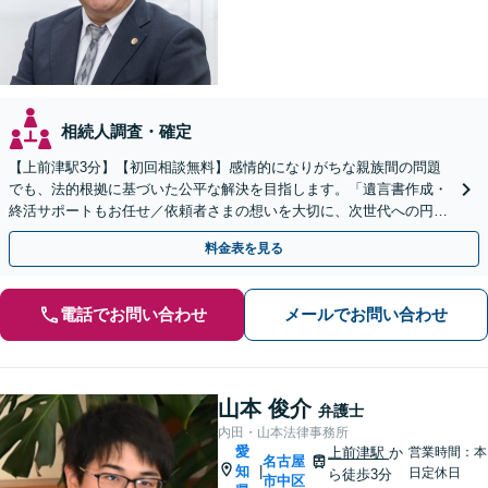
相続人調査・確定
【上前津駅3分】【初回相談無料】感情的になりがちな親族間の問題
でも、法的根拠に基づいた公平な解決を目指します。「遺言書作成・
終活サポートもお任せ／依頼者さまの想いを大切に、次世代への円滑
な財産承継をお手伝いします」【休日・夜間相談可】
料金表を見る
電話でお問い合わせ
メールでお問い合わせ
山本 俊介
弁護士
内田・山本法律事務所
愛
上前津駅
か
営業時間：本
名古屋
知
|
日定休日
ら徒歩3分
市中区