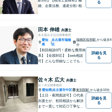
駅5分】【税理士資格有】離
る
婚、企業法務、遺産分割･相続
税、立ち退き、税務調査対応
OK！税理士資格を持つ弁護士
が法律・税金問題を一括して
解決。【公式LINE】連絡も便
田本 伸雄
弁護士
利！お気軽にご相談くださ
名古屋みずほ法律事務所
い！
瑞穂区役所駅
から徒歩4
愛知
名古屋市瑞穂
|
県
区
分
【初回相談0円！柔軟な費用体
詳細を見
系】【全国対応】【web相談
る
可】どんな些細なことでもお
気軽にご相談ください。イン
ターネット／削除請求や開示
請求、利用規約などのトラブ
佐々木 広大
弁護士
ルはお任せ！相続／感情面の
佐々木法律事務所
納得感を重視します。
愛知県
名古屋市中区
東別院駅
から徒歩10分
|
【土日・夜間面談可】◎代表
詳細を見
弁護士が、初回相談から解決
る
まで一貫して対応◎丁寧な対
応に強み。【刑事事件】早期