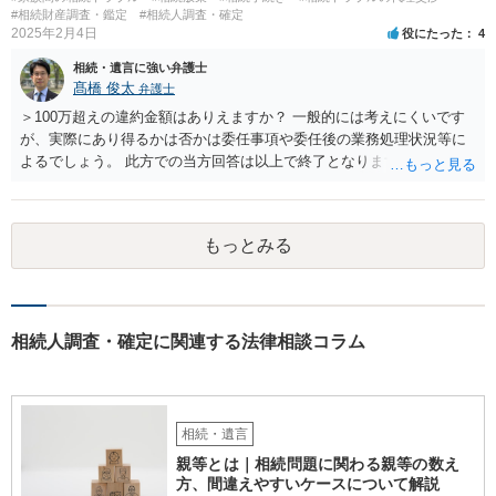
せんが、お祖父様が認知症であるなどの「遺言が作れないはずの事
#相続財産調査・鑑定
#相続人調査・確定
情」があるならば①遺言無効確認の訴えを起こすのは一つの手です。
2025年2月4日
役にたった
4
それができない場合は②遺留分侵害額請求で争うほかありません。 質
相続・遺言に強い弁護士
問4 相続トラブルの代理交渉は可能でしょうか。 →一般論としては可
髙橋 俊太
弁護士
能ですが、お伺いする内容ですとお祖父様が亡くなられた後に動くこ
とになるでしょう。
＞100万超えの違約金額はありえますか？ 一般的には考えにくいです
が、実際にあり得るかは否かは委任事項や委任後の業務処理状況等に
よるでしょう。 此方での当方回答は以上で終了となりますが、参考に
なりましたら幸いです。
もっとみる
相続人調査・確定に関連する法律相談コラム
相続・遺言
親等とは｜相続問題に関わる親等の数え
方、間違えやすいケースについて解説