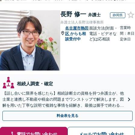
長野 修一
弁護士
静岡県
弁護士法人長野法律事務所
営業時
名古屋市熱田
面談方法(対面・
区
からも相
電話・ビデオな
間：本日
談受付中
ど)は応相談
定休日
相続人調査・確定
【話し合いに限界を感じたら】相続診断士の資格を持つ弁護士が、他
士業と連携し不動産や税金の問題までワンストップで解決します。図
解を用いた丁寧な説明で複雑な事情を紐解き、最後は握手で終わる円
満な解決へ導きます。【東海エリア・神奈川県対応】
料金表を見る
電話でお問い合わせ
メールでお問い合わせ