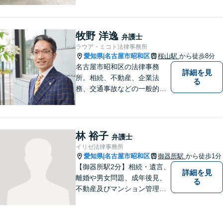
の身柄解放、不起訴など、豊
富な経験をもとに最善の解決
を目指します【相続問題】遺
牧野 洋逸
弁護士
産分割調停や審判もお任せく
ラウア・ミコト法律事務所
ださい【東別院駅】
愛知県
名古屋市昭和区
桜山駅
から徒歩8分
|
名古屋市昭和区の法律事務
詳細を見
所。相続、不動産、企業法
る
務、交通事故などの一般的な
法律相談はもちろん、スポー
ツ法務にも積極的に取り組ん
でいます【初回30分相談無
料】【桜山駅より徒歩８分】
林 裕子
弁護士
【駐車場あり】【オンライン
イリゼ法律事務所
相談可】
愛知県
名古屋市昭和区
御器所駅
から徒歩1分
|
【御器所駅2分】相続・遺言、
詳細を見
離婚や男女問題、成年後見、
る
不動産及びマンション管理な
どの分野を得意としておりま
す。 ご相談者様の事情だけで
なく、お気持ちにも寄り添