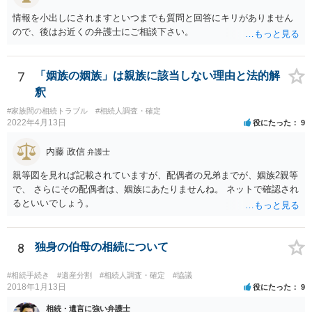
主張としては維持しつつも，現実的な解決方法（遺産分割協議の落と
情報を小出しにされますといつまでも質問と回答にキリがありません
しどころ）としては，譲歩することを甘受しなければならないかもし
ので、後はお近くの弁護士にご相談下さい。
れません。
7
「姻族の姻族」は親族に該当しない理由と法的解
釈
#家族間の相続トラブル
#相続人調査・確定
2022年4月13日
役にたった
9
内藤 政信
弁護士
親等図を見れば記載されていますが、配偶者の兄弟までが、姻族2親等
で、 さらにその配偶者は、姻族にあたりませんね。 ネットで確認され
るといいでしょう。
8
独身の伯母の相続について
#相続手続き
#遺産分割
#相続人調査・確定
#協議
2018年1月13日
役にたった
9
相続・遺言に強い弁護士