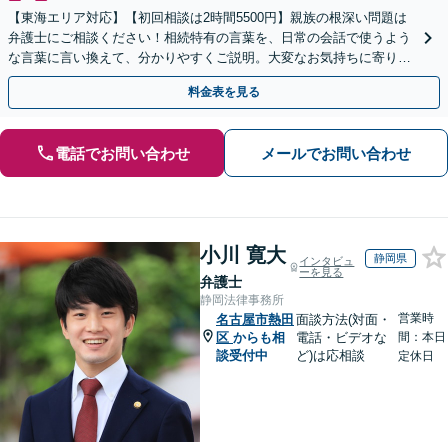
【東海エリア対応】【初回相談は2時間5500円】親族の根深い問題は
弁護士にご相談ください！相続特有の言葉を、日常の会話で使うよう
な言葉に言い換えて、分かりやすくご説明。大変なお気持ちに寄り添
い、納得できる解決を目指します
料金表を見る
電話でお問い合わせ
メールでお問い合わせ
小川 寛大
静岡県
インタビュ
ーを見る
弁護士
静岡法律事務所
営業時
名古屋市熱田
面談方法(対面・
区
からも相
電話・ビデオな
間：本日
談受付中
ど)は応相談
定休日