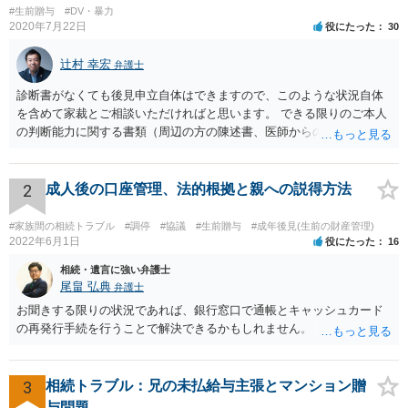
#生前贈与
#DV・暴力
2020年7月22日
役にたった
30
辻村 幸宏
弁護士
診断書がなくても後見申立自体はできますので、このような状況自体
を含めて家裁とご相談いただければと思います。 できる限りのご本人
の判断能力に関する書類（周辺の方の陳述書、医師からの聴取書等）
を整え、家裁の鑑定を経る前提で鑑定費用の予納金を用意し、申立て
をしていただければそこから先は進むのではないかと存じます。 ま
た、Aさんの意向を酌みすぎるあまりに後見申立ができない状況にして
2
成人後の口座管理、法的根拠と親への説得方法
いる施設の問題もありますので、当該地域の地域包括支援センターに
ご相談されるのもひとつの方法です。
#家族間の相続トラブル
#調停
#協議
#生前贈与
#成年後見(生前の財産管理)
2022年6月1日
役にたった
16
相続・遺言に強い弁護士
尾畠 弘典
弁護士
お聞きする限りの状況であれば、銀行窓口で通帳とキャッシュカード
の再発行手続を行うことで解決できるかもしれません。
3
相続トラブル：兄の未払給与主張とマンション贈
与問題