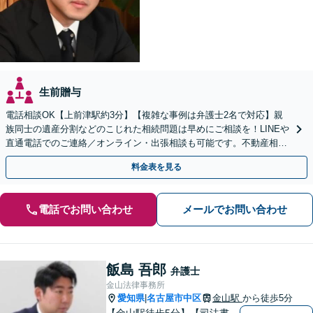
生前贈与
電話相談OK【上前津駅約3分】【複雑な事例は弁護士2名で対応】親
族同士の遺産分割などのこじれた相続問題は早めにご相談を！LINEや
直通電話でのご連絡／オンライン・出張相談も可能です。不動産相続
／相続放棄／寄与分／遺言書作成【初回相談無料】
料金表を見る
電話でお問い合わせ
メールでお問い合わせ
飯島 吾郎
弁護士
金山法律事務所
愛知県
名古屋市中区
金山駅
から徒歩5分
|
【金山駅徒歩5分】【司法書