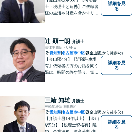
詳細を見
士・税理士と連携】ご依頼者
る
様の生活や財産を脅かすリス
クを排除し、その権利と利益
をお守りするべく尽力を続け
ております。相続問題／借金
問題／不動産問題など幅広く
辻 顕一朗
弁護士
対応します。【地域に根差し
法律事務所・CANE
た弁護士】お気軽にご相談く
愛知県
名古屋市中区
金山駅
から徒歩4分
|
ださい。
【金山駅4分】【近隣駐車場
詳細を見
有】依頼者の方のお話を聞く
る
際は、時間の許す限り、気の
済むまで話をさせてあげると
いうことを心がけています。
相談者様・依頼者様に寄り添
った対応・解決を目指しま
三輪 知雄
弁護士
す。ぜひ、お気軽にご相談く
三輪知雄法律事務所
ださい。
愛知県
名古屋市中区
金山駅
から徒歩5分
|
【弁護士歴14年以上】【金山
詳細を見
駅5分】【税理士資格有】離
る
婚、企業法務、遺産分割･相続