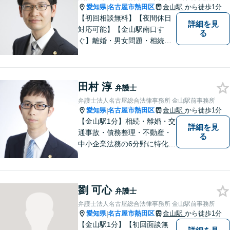
愛知県
名古屋市熱田区
金山駅
から徒歩1分
|
【初回相談無料】【夜間休日
詳細を見
対応可能】【金山駅南口す
る
ぐ】離婚・男女問題・相続・
債務整理・不動産分野を得意
としています。是非一度ご相
談ください。
田村 淳
弁護士
弁護士法人名古屋総合法律事務所 金山駅前事務所
愛知県
名古屋市熱田区
金山駅
から徒歩1分
|
【金山駅1分】相続・離婚・交
詳細を見
通事故・債務整理・不動産・
る
中小企業法務の6分野に特化！
依頼者様の正当な利益の実現
を目指し、日々精進いたしま
す。依頼者様とのコミュニケ
劉 可心
ーションを重視し、情報連携
弁護士
を図りながら納得の解決へと
弁護士法人名古屋総合法律事務所 金山駅前事務所
導いてまいります。
愛知県
名古屋市熱田区
金山駅
から徒歩1分
|
【金山駅1分】【初回面談無