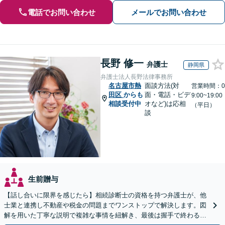
電話でお問い合わせ
メールでお問い合わせ
長野 修一
弁護士
静岡県
弁護士法人長野法律事務所
名古屋市熱
面談方法(対
営業時間：0
田区
からも
面・電話・ビデ
9:00~19:00
相談受付中
オなど)は応相
（平日）
談
生前贈与
【話し合いに限界を感じたら】相続診断士の資格を持つ弁護士が、他
士業と連携し不動産や税金の問題までワンストップで解決します。図
解を用いた丁寧な説明で複雑な事情を紐解き、最後は握手で終わる円