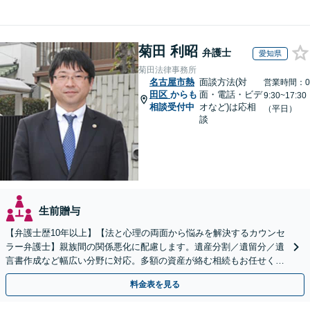
菊田 利昭
弁護士
愛知県
菊田法律事務所
名古屋市熱
面談方法(対
営業時間：0
田区
からも
面・電話・ビデ
9:30~17:30
相談受付中
オなど)は応相
（平日）
談
生前贈与
【弁護士歴10年以上】【法と心理の両面から悩みを解決するカウンセ
ラー弁護士】親族間の関係悪化に配慮します。遺産分割／遺留分／遺
言書作成など幅広い分野に対応。多額の資産が絡む相続もお任せくだ
さい。【夜間・休日の相談可能】【駐車場完備】
料金表を見る