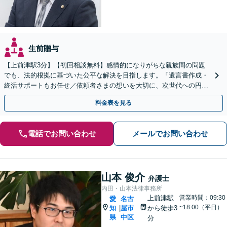
生前贈与
【上前津駅3分】【初回相談無料】感情的になりがちな親族間の問題
でも、法的根拠に基づいた公平な解決を目指します。「遺言書作成・
終活サポートもお任せ／依頼者さまの想いを大切に、次世代への円滑
な財産承継をお手伝いします」【休日・夜間相談可】
料金表を見る
電話でお問い合わせ
メールでお問い合わせ
山本 俊介
弁護士
内田・山本法律事務所
上前津駅
営業時間：09:30
愛
名古
~18:00（平日）
知
屋市
から徒歩3
|
県
中区
分