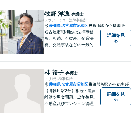
富な経験をもとに最善の解決
を目指します【相続問題】遺
牧野 洋逸
弁護士
産分割調停や審判もお任せく
ラウア・ミコト法律事務所
ださい【東別院駅】
愛知県
名古屋市昭和区
桜山駅
から徒歩8分
|
名古屋市昭和区の法律事務
詳細を見
所。相続、不動産、企業法
る
務、交通事故などの一般的な
法律相談はもちろん、スポー
ツ法務にも積極的に取り組ん
でいます【初回30分相談無
料】【桜山駅より徒歩８分】
林 裕子
弁護士
【駐車場あり】【オンライン
イリゼ法律事務所
相談可】
愛知県
名古屋市昭和区
御器所駅
から徒歩1分
|
【御器所駅2分】相続・遺言、
詳細を見
離婚や男女問題、成年後見、
る
不動産及びマンション管理な
どの分野を得意としておりま
す。 ご相談者様の事情だけで
なく、お気持ちにも寄り添
い、丁寧な説明と迅速な対応