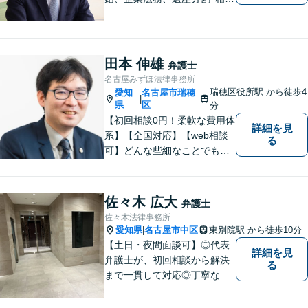
税、立ち退き、税務調査対応
OK！税理士資格を持つ弁護士
が法律・税金問題を一括して
解決。【公式LINE】連絡も便
田本 伸雄
弁護士
利！お気軽にご相談くださ
名古屋みずほ法律事務所
い！
瑞穂区役所駅
から徒歩4
愛知
名古屋市瑞穂
|
県
区
分
【初回相談0円！柔軟な費用体
詳細を見
系】【全国対応】【web相談
る
可】どんな些細なことでもお
気軽にご相談ください。イン
ターネット／削除請求や開示
請求、利用規約などのトラブ
佐々木 広大
弁護士
ルはお任せ！相続／感情面の
佐々木法律事務所
納得感を重視します。
愛知県
名古屋市中区
東別院駅
から徒歩10分
|
【土日・夜間面談可】◎代表
詳細を見
弁護士が、初回相談から解決
る
まで一貫して対応◎丁寧な対
応に強み。【刑事事件】早期
の身柄解放、不起訴など、豊