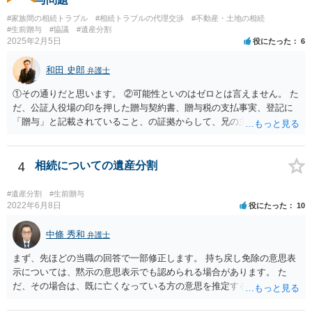
#家族間の相続トラブル
#相続トラブルの代理交渉
#不動産・土地の相続
#生前贈与
#協議
#遺産分割
2025年2月5日
役にたった
6
和田 史郎
弁護士
①その通りだと思います。 ②可能性といのはゼロとは言えません。 た
だ、公証人役場の印を押した贈与契約書、贈与税の支払事実、登記に
「贈与」と記載されていること、の証拠からして、兄の主張は通らな
いようには思います。 ③④その通りだと思います。 話し合いで折り合
わなければ、遺産分割調停を申し立てて進めるのがベターのような気
がしますね。
4
相続についての遺産分割
#遺産分割
#生前贈与
2022年6月8日
役にたった
10
中條 秀和
弁護士
まず、先ほどの当職の回答で一部修正します。 持ち戻し免除の意思表
示については、黙示の意思表示でも認められる場合があります。 た
だ、その場合は、既に亡くなっている方の意思を推定することになり
ますので、なかなか立証のハードルは高いと思われます。それゆえ、