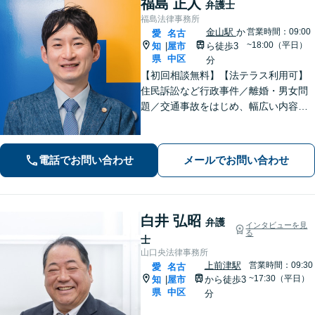
福島 正人
弁護士
福島法律事務所
金山駅
か
営業時間：09:00
愛
名古
~18:00（平日）
知
屋市
ら徒歩3
|
県
中区
分
【初回相談無料】【法テラス利用可】
住民訴訟など行政事件／離婚・男女問
題／交通事故をはじめ、幅広い内容の
ご相談に対応いたします。丁寧で細や
かなコミュニケーションを心掛け、ご
依頼者様にとって納得感の高い解決を
電話でお問い合わせ
メールでお問い合わせ
目指します【夜間・休日相談可】【金
山駅5分】
白井 弘昭
弁護
インタビューを見
る
士
山口央法律事務所
上前津駅
営業時間：09:30
愛
名古
~17:30（平日）
知
屋市
から徒歩3
|
県
中区
分