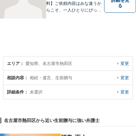
詳細を見
料】ご依頼内容はみな違うか
る
らこそ、一人ひとりにぴった
りの解決を大切にしていま
す。 あなたにとって一番良い
結果を一緒に目指してまいり
ます。誰にも話せず抱えてき
た不安を、どうぞお聞かせく
ださい。【電話・WEB相談も
対応可能】
エリア
愛知県、名古屋市熱田区
変更
相談内容
相続・遺言、生前贈与
変更
詳細条件
未選択
変更
名古屋市熱田区から近い生前贈与に強い弁護士