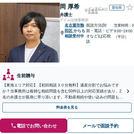
岡 厚希
愛知県
インタビュー
を見る
弁護士
アイル法律事務所
名古屋市熱
面談方法(対
営業時間：0
田区
からも
面・電話・ビデ
9:00~19:00
相談受付中
オなど)は応相
（平日）
談
生前贈与
【東海エリア対応】【初回相談３０分無料】遺産分割でお悩みです
か？当事務所は複雑な相続問題を含む50件以上の対応実績があり、2
名の弁護士が親身に寄り添います。不動産相続や使い込みの問題も分
かりやすく解説。WEB相談可能。LINE予約受付中
料金表を見る
電話でお問い合わせ
メールで面談予約