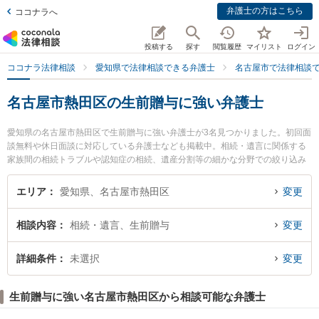
弁護士の方はこちら
ココナラへ
投稿する
探す
閲覧履歴
マイリスト
ログイン
ココナラ法律相談
愛知県で法律相談できる弁護士
名古屋市で法律相談
名古屋市熱田区の生前贈与に強い弁護士
愛知県の名古屋市熱田区で生前贈与に強い弁護士が3名見つかりました。初回面
談無料や休日面談に対応している弁護士なども掲載中。相続・遺言に関係する
家族間の相続トラブルや認知症の相続、遺産分割等の細かな分野での絞り込み
検索もでき便利です。特に弁護士法人名古屋総合法律事務所 金山駅前事務所の
楠野 翔也弁護士や弁護士法人名古屋総合法律事務所 金山駅前事務所の田村 淳
エリア
愛知県、名古屋市熱田区
変更
弁護士、弁護士法人名古屋総合法律事務所 金山駅前事務所の劉 可心弁護士のプ
ロフィール情報や弁護士費用、強みなどが注目されています。『名古屋市熱田
相談内容
相続・遺言、生前贈与
変更
区で土日や夜間に発生した生前贈与のトラブルを今すぐに弁護士に相談した
い』『生前贈与のトラブル解決の実績豊富な近くの弁護士を検索したい』『初
回相談無料で生前贈与を法律相談できる名古屋市熱田区内の弁護士に相談予約
詳細条件
未選択
変更
したい』などでお困りの相談者さんにおすすめです。
生前贈与に強い名古屋市熱田区から相談可能な弁護士