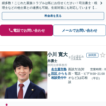
績多数！こじれた親族トラブルは私にお任せください！司法書士・税
理士などの他士業との連携も可能。生前対策にも対応しています【夜
間・休日面談可】【完全個室・秘密厳守】
料金表を見る
電話でお問い合わせ
メールでお問い合わせ
小川 寛大
静岡県
インタビュ
ーを見る
弁護士
静岡法律事務所
名古屋市熱
面談方法(対
営業時間：0
田区
からも
面・電話・ビデ
9:00~21:00
相談受付中
オなど)は応相
（平日）
談