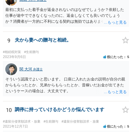
最初に支払った着手金が返金されないのはなぜでしょうか？依頼した
仕事が途中でできなくなったのに、返金しなくても良いのでしょう
か？消費者が一方的に不利になる契約は無効ではありませんか？
着手金は、前の弁護士が倒れるまでにやった仕事に応じて清算する義
務があると思います。 倒れた弁護士が所属する弁護士会に相談さ
れた方がよいと思います。 倒れた弁護士は脳梗塞で倒れたようで
9
夫から妻への贈与と相続。
すが、 判断能力があり、復代理を倒れた弁護士の判断で復代理を
選任したのか 即ち、復代理人の選任は有効なのかという問題もあ
#相続税対策
#生前贈与
ると思います。
2023年9月6日
役にたった
5
関 大河
弁護士
そういう認識でよいと思います。 口座に入れたお金の説明が自分の親
からもらったとか、兄弟からもらったとか、昔稼いだお金が出てきた
というケースの場合は、大丈夫です。
10
調停に持っていけるかどうか悩んでいます
#遺留分侵害額請求・放棄
#生前贈与
#遺留分侵害額請求・放棄
2021年12月7日
役にたった
5