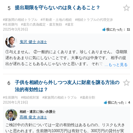
持ち戻し免除の意思表示は書面で明確にしておいていただくべきとい
う結論は変わりません。 誤解を与えるような回答でした。失礼しまし
5
提出期限を守らないのは良くあること？
た。 文言については、「〇〇に対する生前贈与による特別受益の持ち
戻しをすべて免除する」というのがオーソドックスなものですが、ご
#家族間の相続トラブル
#不動産・土地の相続
#相続トラブルの代理交渉
心配ならば、弁護士のところに行って、特別受益となりそうな贈与に
#生前贈与
#遺言の真偽鑑定・遺言無効
#遺言
2025年3月26日
役にたった
11
ついて説明した上で、適切な文言についてご相談してみてはいかがで
しょうか。
鬼沢 健士
弁護士
①与えません。 ②一般的によくあります。珍しくありません。 ③期限
遅れをあまりに気にしないことです。大事なのは中身です。 相手の提
出が遅れることもあるんじゃないかと思います。 それでもあなた有利
にはなりません。
6
子供を相続から外しつつ友人に財産を譲る方法の
法的有効性は？
#生前贈与
#相続税対策
#家族間の相続トラブル
#遺産分割
2026年1月19日
役にたった
4
相続・遺言に強い弁護士
髙橋 俊太
弁護士
ご検討中の方針については一定の有効性はあるものの、リスクも大き
いと思われます。生前贈与1000万円は有効でも、300万円の貸付が実