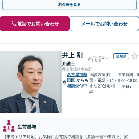
満な解決へ導きます。【東海エリア・神奈川県対応】
料金表を見る
電話でお問い合わせ
メールでお問い合わせ
井上 剛
愛知県
インタビュー
を見る
弁護士
井上剛法律事務所
名古屋市熱
面談方法(対
営業時間：0
田区
からも
面・電話・ビデ
9:00~18:00
相談受付中
オなど)は応相
（平日）
談
生前贈与
【東海エリア対応】お気軽にお電話で相談を【弁護士歴20年以上】実