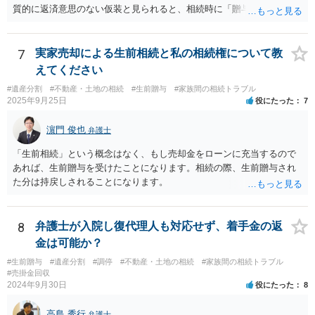
質的に返済意思のない仮装と見られると、相続時に「贈与」と評価さ
れ、子から遺留分侵害額請求を受ける可能性があります。 その他の方
法として考えられるものとしては、 ①信託（家族信託・目的信託） 財
産を信託口に移し、受託者（信頼できる友人や専門職）に管理させ、
7
実家売却による生前相続と私の相続権について教
・生存中はあなたの生活費・介護費に優先充当 ・残余を友人や慈善団
えてください
体へ と使途を厳格に指定。相続ではなく信託帰属になるため、子の関
#遺産分割
#不動産・土地の相続
#生前贈与
#家族間の相続トラブル
与を大きく排除できます。 ②遺言＋生命保険の組合せ 生活資金は手元
2025年9月25日
役にたった
7
に残し、余剰資金で受取人を友人・団体にした保険を活用。保険金は
相続財産とは別枠で、遺留分対策にも有効と思われます。 ③負担付死
濵門 俊也
弁護士
因贈与 「介護・見守り等を条件に、死亡時に財産を渡す」契約。条件
不履行なら無効にでき、老後の安心を担保できます。 ④ 寄附予約＋解
「生前相続」という概念はなく、もし売却金をローンに充当するので
除条件 慈善団体への寄附を予約しつつ、資金不足時は解除できる条項
あれば、生前贈与を受けたことになります。相続の際、生前贈与され
を設定。 などがあり得るかと思われます。
た分は持戻しされることになります。
8
弁護士が入院し復代理人も対応せず、着手金の返
金は可能か？
#生前贈与
#遺産分割
#調停
#不動産・土地の相続
#家族間の相続トラブル
#売掛金回収
2024年9月30日
役にたった
8
高島 秀行
弁護士