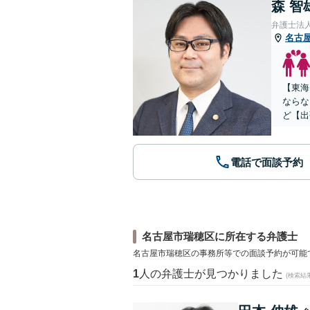
森 智
弁護士法
名古
【東海
ならな
ど【出
電話で面談予約
名古屋市瑞穂区に所在する弁護士
名古屋市瑞穂区の事務所等での面談予約が可能
1
人の弁護士が見つかりました
(検索結