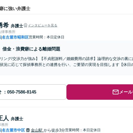
癖に強い弁護士
勇希
弁護士
インタビューを見る
法律事務所
県
名古屋市昭和区
営業時間：本日定休日
|
借金・浪費癖による離婚問題
リング/交渉力が強み】【不貞慰謝料／婚姻費用の請求】論理的な交渉の裏に
状況に応じて探偵事務所との連携を行い、ご要望の実現を目指します【休日
せ
メール
正人
弁護士
事務所
県
名古屋市中区
金山駅
から徒歩3分
営業時間：本日定休日
|