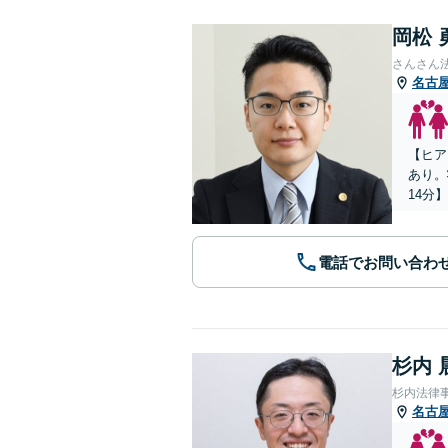
岡松 
さんさん
名古
【ヒア
あり。
14分】
電話でお問い合わ
杉内 
杉内法律
名古