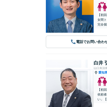
【初回
女間ト
完全個
電話でお問い合わ
白井 
山口央法
愛知
【初回
依頼者
い」【