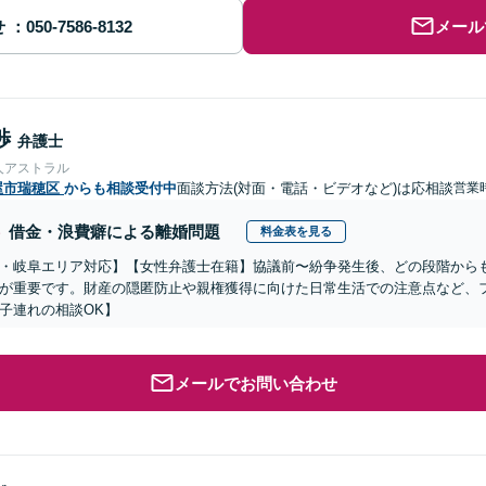
せ
メール
渉
弁護士
人アストラル
屋市瑞穂区
からも相談受付中
面談方法(対面・電話・ビデオなど)は応相談
営業
借金・浪費癖による離婚問題
料金表を見る
・岐阜エリア対応】【女性弁護士在籍】協議前〜紛争発生後、どの段階から
が重要です。財産の隠匿防止や親権獲得に向けた日常生活での注意点など、
子連れの相談OK】
メールでお問い合わせ