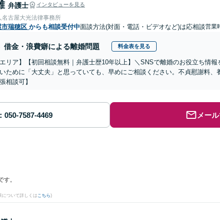
雄
弁護士
インタビューを見る
人名古屋大光法律事務所
屋市瑞穂区
からも相談受付中
面談方法(対面・電話・ビデオなど)は応相談
営業
借金・浪費癖による離婚問題
料金表を見る
エリア】【初回相談無料｜弁護士歴10年以上】＼SNSで離婚のお役立ち情
いために「大丈夫」と思っていても、早めにご相談ください。不貞慰謝料、
張相談可】
メール
です。
果について詳しくは
こちら
)