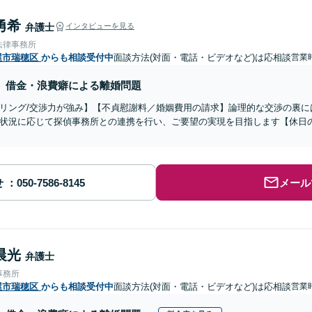
勇希
弁護士
インタビューを見る
法律事務所
屋市瑞穂区
からも相談受付中
面談方法(対面・電話・ビデオなど)は応相談
営業
借金・浪費癖による離婚問題
リング/交渉力が強み】【不貞慰謝料／婚姻費用の請求】論理的な交渉の裏に
状況に応じて探偵事務所との連携を行い、ご要望の実現を目指します【休日
せ
メール
晨光
弁護士
事務所
屋市瑞穂区
からも相談受付中
面談方法(対面・電話・ビデオなど)は応相談
営業