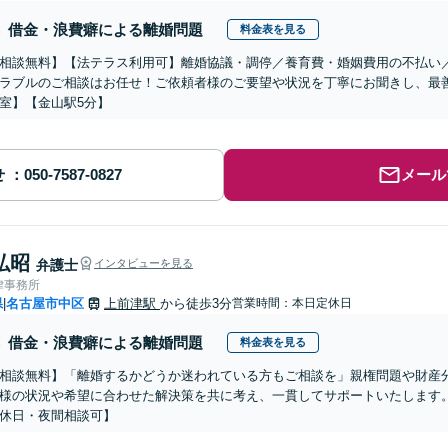
借金・浪費癖による離婚問題
料金表を見る
相談無料】【法テラス利用可】離婚協議・調停／養育費・婚姻費用の不払い
ラブルのご相談はお任せ！ご依頼者様のご要望や状況を丁寧にお聞きし、最
室】【金山駅5分】
せ
メール
弘昭
弁護士
インタビューを見る
律事務所
県
名古屋市中区
上前津駅
から徒歩3分
営業時間：本日定休日
|
借金・浪費癖による離婚問題
料金表を見る
相談無料】「離婚するかどうか迷われている方もご相談を」親権問題や財産
様の状況や希望に合わせた解決策を共に考え、一貫してサポートいたします
休日・夜間相談可】