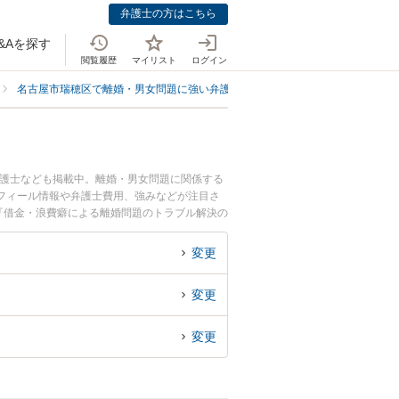
弁護士の方はこちら
&Aを探す
閲覧履歴
マイリスト
ログイン
名古屋市瑞穂区で離婚・男女問題に強い弁護士
名古屋市瑞穂区で借金・浪
弁護士なども掲載中。離婚・男女問題に関係する
フィール情報や弁護士費用、強みなどが注目さ
『借金・浪費癖による離婚問題のトラブル解決の
士に相談予約したい』などでお困りの相談者さん
変更
変更
変更