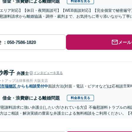
借金・浪費癖による離婚問題
料金表を見る
エリア対応】【休日・夜間面談可】【WEB面談対応】【完全個室で秘密厳守
慰謝料請求から離婚協議・調停・裁判まで、お気持ちに寄り添いながら丁寧
せ
メール
紗希子
弁護士
インタビューを見る
ートアップ法律事務所 大阪支店
屋市瑞穂区
からも相談受付中
面談方法(対面・電話・ビデオなど)は応相談
営業時
借金・浪費癖による離婚問題
料金表を見る
/慰謝料請求に強い弁護士(したい方/されている方)】不倫慰謝料トラブルの相
方はご相談・解決実績の豊富な弁護士による無料相談をご利用ください。【