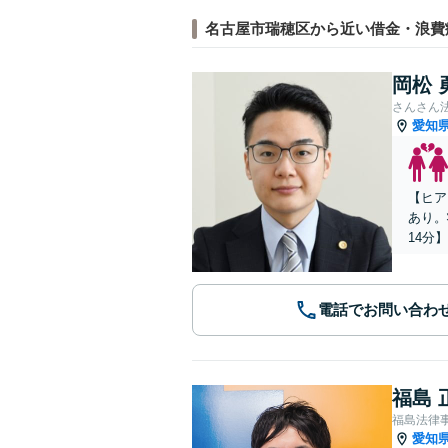
名古屋市瑞穂区から近い借金・浪費
岡松 
さんさん
愛知
【ヒア
あり。
14分】
電話でお問い合わ
福島 
福島法律
愛知