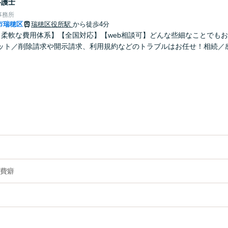
弁護士
事務所
市瑞穂区
瑞穂区役所駅
から徒歩4分
！柔軟な費用体系】【全国対応】【web相談可】どんな些細なことでも
ット／削除請求や開示請求、利用規約などのトラブルはお任せ！相続／
費癖