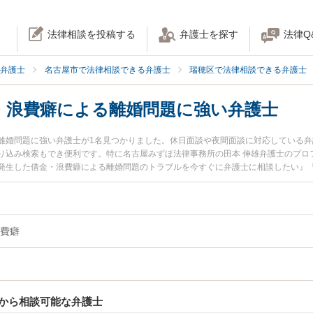
法律相談を投稿する
弁護士を探す
法律Q
弁護士
名古屋市で法律相談できる弁護士
瑞穂区で法律相談できる弁護士
・浪費癖による離婚問題に強い弁護士
離婚問題に強い弁護士が1名見つかりました。休日面談や夜間面談に対応している
り込み検索もでき便利です。特に名古屋みずほ法律事務所の田本 伸雄弁護士のプロ
発生した借金・浪費癖による離婚問題のトラブルを今すぐに弁護士に相談したい』
相談無料で借金・浪費癖による離婚問題を法律相談できる名古屋市瑞穂区内の弁護
費癖
から相談可能な弁護士