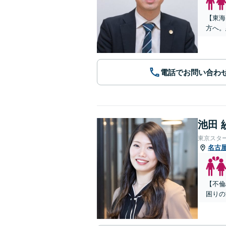
【東海
方へ。
電話でお問い合わ
池田 
東京スタ
名古
【不倫
困りの