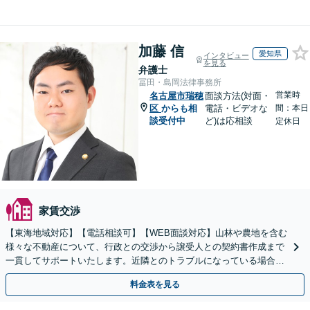
加藤 信
愛知県
インタビュー
を見る
弁護士
冨田・島岡法律事務所
営業時
名古屋市瑞穂
面談方法(対面・
区
からも相
電話・ビデオな
間：本日
談受付中
ど)は応相談
定休日
家賃交渉
【東海地域対応】【電話相談可】【WEB面談対応】山林や農地を含む
様々な不動産について、行政との交渉から譲受人との契約書作成まで
一貫してサポートいたします。近隣とのトラブルになっている場合
や、解決が難航している案件でも、ぜひご相談ください。
料金表を見る