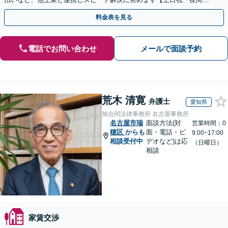
応】【オンライン面談可】【完全個室】
料金表を見る
電話でお問い合わせ
メールで面談予約
荒木 清寛
弁護士
愛知県
旭合同法律事務所 名古屋事務所
名古屋市瑞
面談方法(対
営業時間：0
穂区
からも
面・電話・ビ
9:00~17:00
相談受付中
デオなど)は応
（日曜日）
相談
家賃交渉