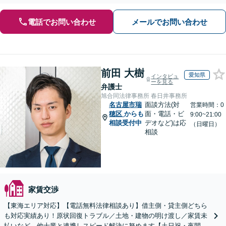
ます。【初回面談無料】【セカンドオピニオン対応】
電話でお問い合わせ
メールでお問い合わせ
前田 大樹
愛知県
インタビュ
ーを見る
弁護士
旭合同法律事務所 春日井事務所
名古屋市瑞
面談方法(対
営業時間：0
穂区
からも
面・電話・ビ
9:00~21:00
相談受付中
デオなど)は応
（日曜日）
相談
家賃交渉
【東海エリア対応】【電話無料法律相談あり】借主側・貸主側どちら
も対応実績あり！原状回復トラブル／土地・建物の明け渡し／家賃未
払いなど、他士業と連携しスピード解決に努めます【土日祝・夜間対