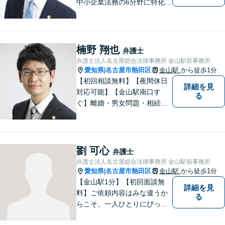
中小企業法務の6分野に特化！
依頼者様の正当な利益の実現
を目指し、日々精進いたしま
す。依頼者様とのコミュニケ
ーションを重視し、情報連携
楠野 翔也
弁護士
を図りながら納得の解決へと
弁護士法人名古屋総合法律事務所 金山駅前事務所
導いてまいります。
愛知県
名古屋市熱田区
金山駅
から徒歩1分
|
【初回相談無料】【夜間休日
詳細を見
対応可能】【金山駅南口す
る
ぐ】離婚・男女問題・相続・
債務整理・不動産分野を得意
としています。是非一度ご相
談ください。
劉 可心
弁護士
弁護士法人名古屋総合法律事務所 金山駅前事務所
愛知県
名古屋市熱田区
金山駅
から徒歩1分
|
【金山駅1分】【初回面談無
詳細を見
料】ご依頼内容はみな違うか
る
らこそ、一人ひとりにぴった
りの解決を大切にしていま