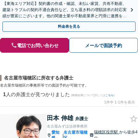
【東海エリア対応】契約書の作成・確認、未払い家賃、共有不動産、
建築トラブルの契約不適合責任など。立ち退き料の増額請求の対応実
績が豊富にございます。他の関連士業や不動産業界と円滑に連携を行
い、正確に手続きを進めてまいります。【初回面談無料】
料金表を見る
電話でお問い合わせ
メールで面談予約
名古屋市瑞穂区に所在する弁護士
名古屋市瑞穂区の事務所等での面談予約が可能です。
1
人の弁護士が見つかりました
(検索結果について詳しくは
こちら
)
1件中 1-1件を表示
田本 伸雄
弁護士
名古屋みずほ法律事務所
瑞穂区役所駅
から徒歩4
愛知
名古屋市瑞穂
|
県
区