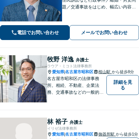
題／交通事故をはじめ、幅広い内容の
ご相談に対応いたします。丁寧で細や
かなコミュニケーションを心掛け、ご
依頼者様にとって納得感の高い解決を
電話でお問い合わせ
メールでお問い合わせ
目指します【夜間・休日相談可】【金
山駅5分】
牧野 洋逸
弁護士
ラウア・ミコト法律事務所
愛知県
名古屋市昭和区
桜山駅
から徒歩8分
|
名古屋市昭和区の法律事務
詳細を見
所。相続、不動産、企業法
る
務、交通事故などの一般的な
法律相談はもちろん、スポー
ツ法務にも積極的に取り組ん
でいます【初回30分相談無
料】【桜山駅より徒歩８分】
林 裕子
弁護士
【駐車場あり】【オンライン
イリゼ法律事務所
相談可】
愛知県
名古屋市昭和区
御器所駅
から徒歩1分
|