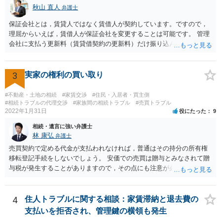
秋山 直人
弁護士
4.20）では、このような特約があっても協議を経ない増額請求も有効
とされているため（本当に賃料が不相当であれば特約に拘束されるの
保証会社とは，賃貸人ではなく賃借人が契約しています。ですので，
は不合理だからという考え方です。「契約条件にかかわらず」とはそ
理屈からいえば，賃借人が保証会社を変更することは可能です。 管理
ういう意味です。）、契約違反だから増額には応じないという理論で
会社に支払う更新料（賃貸借契約の更新料）だけ振り込んで，保証会
はなく、上記のとおり、「不相当」かどうかが判断できないから、と
社との契約は更新しないと主張して，その更新料を振り込まなけれ
いう理論になると思います。 そして、法律上、増額協議が整わない場
ば，その保証会社との契約は更新されません。 ただ，賃貸人との賃貸
合、増額を正当とする判決が確定するまでは相当な賃料（※現在の賃
借契約書上で，賃貸借契約期間中，保証会社との保証契約をする義務
3
実家の権利の買い取り
料）を支払えば足りる、とされています。 もし、貸主が「現在の賃料
が規定されている場合があり，「賃貸人指定の」保証会社との契約が
なら受け取らない」などと言った場合は、最寄りの法務局に現在の賃
義務付けられている場合もあり得ます。この場合には，賃貸人指定以
#不動産・土地の相続
#家賃交渉
#住民・入居者・買主側
料を供託してください。賃料を支払わないと契約が解除される可能性
外の保証会社とは契約できないことになります。そのような縛りがな
#相続トラブルの代理交渉
#家族間の相続トラブル
#売買トラブル
がありますので、注意が必要です。
2022年1月31日
役にたった
9
ければ，別の保証会社との契約に変更できる可能性もあります。 まず
は賃貸借契約書の規定を確認する必要があります。
相続・遺言に強い弁護士
林 康弘
弁護士
売買契約で定める代金が支払われなければ，普通はその持分の所有権
移転登記手続をしないでしょう。 安価での売買は贈与とみなされて贈
与税が発生することがありますので，その点にも注意が必要です。 い
ろいろな疑問点がおありの場合，正式に弁護士への法律相談を申し込
まれることをおすすめします。
4
住人トラブルに関する相談：家賃滞納と退去費の
支払いを拒否され、管理鍵の横領も発生