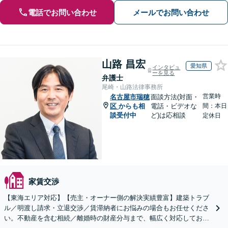
電話でお問い合わせ
メールでお問い合わせ
山路 昌宏
愛知県
インタビュ
ーを見る
弁護士
尾崎・山路法律事務所
営業時
名古屋市瑞穂
面談方法(対面・
区
からも相
電話・ビデオな
間：本日
談受付中
ど)は応相談
定休日
家賃交渉
【東海エリア対応】【売主・オーナー側の解決実績豊富】建築トラブ
ル／明渡し請求・立退交渉／賃滞納者にお悩みの場合もお任せくださ
い。不動産を含む相続／離婚時の財産分与まで、幅広く対応しており