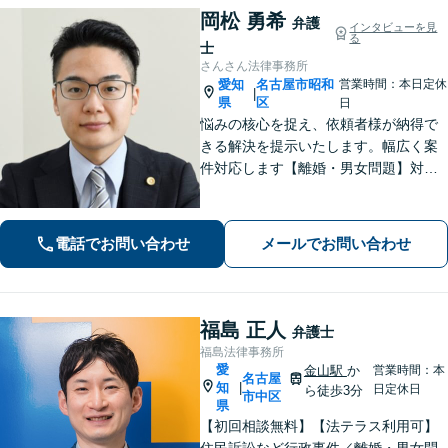
岡松 勇希
弁護
インタビューを見
る
士
さんさん法律事務所
愛知
名古屋市昭和
営業時間：本日定休
|
県
区
日
悩みの核心を捉え、依頼者様が納得で
きる解決を提示いたします。幅広く案
件対応します【離婚・男女問題】対応
実績多数！別居時点で婚姻費用は請求
いただけます【企業法務】安心して事
業展開できるよう、法律家の視点でサ
電話でお問い合わせ
メールでお問い合わせ
ポートします！【御器所駅／桜山駅徒
歩14分】
福島 正人
弁護士
福島法律事務所
愛
金山駅
か
営業時間：本
名古屋
知
|
日定休日
ら徒歩3分
市中区
県
【初回相談無料】【法テラス利用可】
住民訴訟など行政事件／離婚・男女問