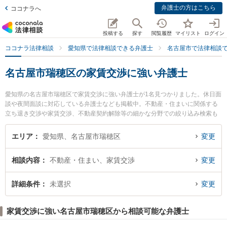
弁護士の方はこちら
ココナラへ
投稿する
探す
閲覧履歴
マイリスト
ログイン
ココナラ法律相談
愛知県で法律相談できる弁護士
名古屋市で法律相談
名古屋市瑞穂区の家賃交渉に強い弁護士
愛知県の名古屋市瑞穂区で家賃交渉に強い弁護士が1名見つかりました。休日面
談や夜間面談に対応している弁護士なども掲載中。不動産・住まいに関係する
立ち退き交渉や家賃交渉、不動産契約解除等の細かな分野での絞り込み検索も
でき便利です。特に名古屋みずほ法律事務所の田本 伸雄弁護士のプロフィール
情報や弁護士費用、強みなどが注目されています。『名古屋市瑞穂区で土日や
エリア
愛知県、名古屋市瑞穂区
変更
夜間に発生した家賃交渉のトラブルを今すぐに弁護士に相談したい』『家賃交
渉のトラブル解決の実績豊富な近くの弁護士を検索したい』『初回相談無料で
相談内容
不動産・住まい、家賃交渉
変更
家賃交渉を法律相談できる名古屋市瑞穂区内の弁護士に相談予約したい』など
でお困りの相談者さんにおすすめです。
詳細条件
未選択
変更
家賃交渉に強い名古屋市瑞穂区から相談可能な弁護士