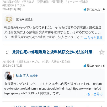
#立ち退き交渉
#家賃交渉
#契約解除
#賃料回収
#オーナー・売主側
#賃貸契約トラブル
2024年5月18日
役にたった
8
匿名A
弁護士
転居先がわかっているのであれば、 そちらに賃料の請求書と鍵の返還
又は鍵交換による損害賠償請求書を送付するという対応になるでしょ
う。 転居先がわからない場合ですが、知人ということで、連絡がつく
のであれば、そちらに連絡をしてという形ですが、知人間ということ
で、適切な対応が望めない場合は、債権回収を弁護士に依頼すること
をご検討ください。
5
賃貸住宅の修理遅延と賃料減額交渉の法的対策
#家賃交渉
#賃貸契約トラブル
#住民・入居者・買主側
2022年11月1日
役にたった
5
秋山 直人
弁護士
有り難うございました。 こちらとは少し内容が違うのですね。 chrom
e-extension://efaidnbmnnnibpcajpcglclefindmkaj/https://www.jpm.jp/pd
f/gengakuguide2.3.19.pdf 興味深いです。