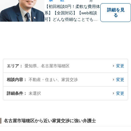
分
【初回相談0円！柔軟な費用体
詳細を見
系】【全国対応】【web相談
る
可】どんな些細なことでもお
気軽にご相談ください。イン
ターネット／削除請求や開示
請求、利用規約などのトラブ
ルはお任せ！相続／感情面の
納得感を重視します。
エリア
愛知県、名古屋市瑞穂区
変更
相談内容
不動産・住まい、家賃交渉
変更
詳細条件
未選択
変更
名古屋市瑞穂区から近い家賃交渉に強い弁護士