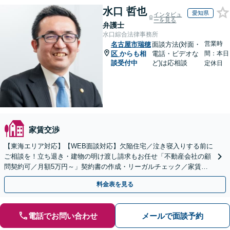
水口 哲也
愛知県
インタビュ
ーを見る
弁護士
水口綜合法律事務所
営業時
名古屋市瑞穂
面談方法(対面・
区
からも相
電話・ビデオな
間：本日
談受付中
ど)は応相談
定休日
家賃交渉
【東海エリア対応】【WEB面談対応】欠陥住宅／泣き寝入りする前に
ご相談を！立ち退き・建物の明け渡し請求もお任せ「不動産会社の顧
問契約可／月額5万円～」契約書の作成・リーガルチェック／家賃の
未払い対応／立退料の増額対応など【休日・夜間相談可】
料金表を見る
電話でお問い合わせ
メールで面談予約