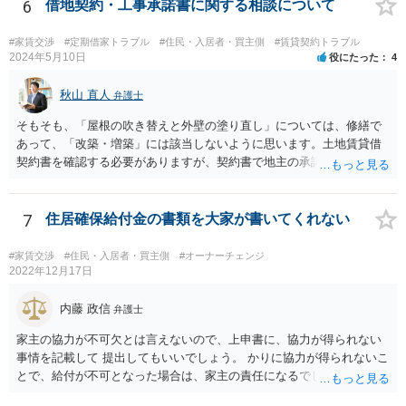
6
借地契約・工事承諾書に関する相談について
#家賃交渉
#定期借家トラブル
#住民・入居者・買主側
#賃貸契約トラブル
2024年5月10日
役にたった
4
秋山 直人
弁護士
そもそも、「屋根の吹き替えと外壁の塗り直し」については、修繕で
あって、「改築・増築」には該当しないように思います。土地賃貸借
契約書を確認する必要がありますが、契約書で地主の承諾が必要とさ
れているのが「改築・増築」だけで、「大規模修繕」は含まれていな
いのであれば、そもそも地主の承諾は不要なのではないでしょうか。
窓の補修も修繕でしょう。 地代の1．8倍増額というのも無理があるよ
7
住居確保給付金の書類を大家が書いてくれない
うに思います。2010年から地代が14年間据え置きなのであれば、増額
はやむを得ないと思いますが、（もちろん立地にもよりますが）80％
#家賃交渉
#住民・入居者・買主側
#オーナーチェンジ
増が認められる可能性は低いように思います。 地代増額については、
2022年12月17日
借地人が増額に応じなければ、地主の側で調停を申し立て、調停が成
立しなければ、地代増額の裁判を起こして、裁判所選任の不動産鑑定
内藤 政信
弁護士
士による鑑定などを実施して増額が相当と認めてもらわなければでき
家主の協力が不可欠とは言えないので、上申書に、協力が得られない
ないことです。そう簡単ではありません。 土地賃貸借から家屋の賃貸
事情を記載して 提出してもいいでしょう。 かりに協力が得られないこ
借に転換するなどということには全く応じる必要がありません。借地
とで、給付が不可となった場合は、家主の責任になるでしょう。
人から建物を無償で（？）買い取って借地権を奪おうということでし
ょう。 一度面談の上で正式に弁護士にご相談されることをお勧めいた