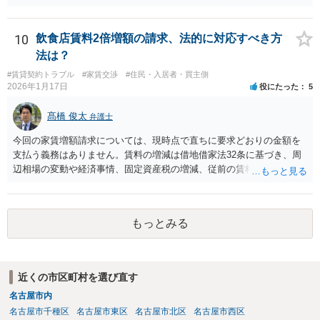
側（あなた側）から同意を取り付けようとしているものと思われま
す。 （建物賃貸借契約の更新等） 第二十六条 建物の賃貸借について
期間の定めがある場合において、当事者が期間の満了の一年前から六
10
飲食店賃料2倍増額の請求、法的に対応すべき方
月前までの間に相手方に対して更新をしない旨の通知又は条件を変更
法は？
しなければ更新をしない旨の通知をしなかったときは、従前の契約と
同一の条件で契約を更新したものとみなす。ただし、その期間は、定
#賃貸契約トラブル
#家賃交渉
#住民・入居者・買主側
2026年1月17日
役にたった
5
めがないものとする。 ２ 前項の通知をした場合であっても、建物の
賃貸借の期間が満了した後建物の賃借人が使用を継続する場合におい
髙橋 俊太
て、建物の賃貸人が遅滞なく異議を述べなかったときも、同項と同様
弁護士
とする。 （建物賃貸借契約の更新拒絶等の要件） 第二十八条 建物の
今回の家賃増額請求については、現時点で直ちに要求どおりの金額を
賃貸人による第二十六条第一項の通知又は建物の賃貸借の解約の申入
支払う義務はありません。賃料の増減は借地借家法32条に基づき、周
れは、建物の賃貸人及び賃借人（転借人を含む。以下この条において
辺相場の変動や経済事情、固定資産税の増減、従前の賃料が不相当に
同じ。）が建物の使用を必要とする事情のほか、建物の賃貸借に関す
なったかどうか等を総合的に考慮して判断されます。仮に近隣相場よ
る従前の経過、建物の利用状況及び建物の現況並びに建物の賃貸人が
り低いと評価される場合でも、長年営業を継続している借主に対し、
建物の明渡しの条件として又は建物の明渡しと引換えに建物の賃借人
一方的に賃料を2倍にするような急激な増額がそのまま認められること
に対して財産上の給付をする旨の申出をした場合におけるその申出を
もっとみる
は、実務上考えにくいです。 内容証明が届いた場合でも、重要なの
考慮して、正当の事由があると認められる場合でなければ、すること
は、増額には同意しない意思を明確に示すこと（ただし協議には応じ
ができない。
る姿勢を示すこと）、従来どおり現行賃料を支払い続け、滞納をしな
いことです。これにより、立場を不利にせず交渉や法的手続に進むこ
近くの市区町村を選び直す
とができます。 仮に、今後、相手方が調停や訴訟を提起した場合で
名古屋市内
も、裁判所は適正賃料を客観的に算定します。23年間にわたる営業実
績や、急激な賃料増額が事業継続に与える影響は、借主側に有利な事
名古屋市千種区
名古屋市東区
名古屋市北区
名古屋市西区