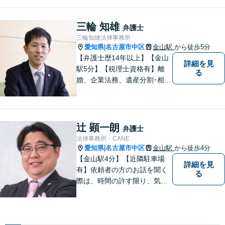
す。 あなたにとって一番良い
結果を一緒に目指してまいり
ます。誰にも話せず抱えてき
三輪 知雄
弁護士
た不安を、どうぞお聞かせく
三輪知雄法律事務所
ださい。【電話・WEB相談も
愛知県
名古屋市中区
金山駅
から徒歩5分
|
対応可能】
【弁護士歴14年以上】【金山
詳細を見
駅5分】【税理士資格有】離
る
婚、企業法務、遺産分割･相続
税、立ち退き、税務調査対応
OK！税理士資格を持つ弁護士
が法律・税金問題を一括して
解決。【公式LINE】連絡も便
辻 顕一朗
弁護士
利！お気軽にご相談くださ
法律事務所・CANE
い！
愛知県
名古屋市中区
金山駅
から徒歩4分
|
【金山駅4分】【近隣駐車場
詳細を見
有】依頼者の方のお話を聞く
る
際は、時間の許す限り、気の
済むまで話をさせてあげると
いうことを心がけています。
相談者様・依頼者様に寄り添
った対応・解決を目指しま