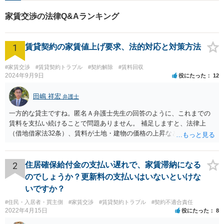
す。ぜひ、お気軽にご相談く
家賃交渉の法律Q&Aランキング
ださい。
1
賃貸契約の家賃値上げ要求、法的対応と対策方法
#家賃交渉
#賃貸契約トラブル
#契約解除
#賃料回収
2024年9月9日
役にたった
12
田嶋 祥宏
弁護士
一方的な貸主ですね。匿名Ａ弁護士先生の回答のように、これまでの
賃料を支払い続けることで問題ありません。 補足しますと、法律上
（借地借家法32条）、賃料が土地・建物の価格の上昇などの経済事情
の変動や、近隣の同種建物の賃料と比較して「不相当となったとき」
は、「契約条件にかかわらず」、当事者は賃料の増減を請求できる、
とされています。 「不相当」かどうかは、貸主から、近隣相場の上昇
2
住居確保給付金の支払い遅れで、家賃滞納になる
を示す同種賃貸物件の根拠資料などを提示してもらわないと判断でき
のでしょうか？更新料の支払いはいないといけな
ませんよね。ご相談者様のケースでは、こうした資料が示されていな
いですか？
いと思われることと、１０％が相当がどうかが分からないので、「不
#住民・入居者・買主側
#家賃交渉
#賃貸契約トラブル
#契約不適合責任
相当」という判断ができないから賃料増額には応じないという主張が
2022年4月15日
役にたった
8
できます。 なお、賃貸借契約書には「家賃の変更は貸主・借主間の合
意の上で行う」という特約があるとのことですが、最高裁判例（S56.