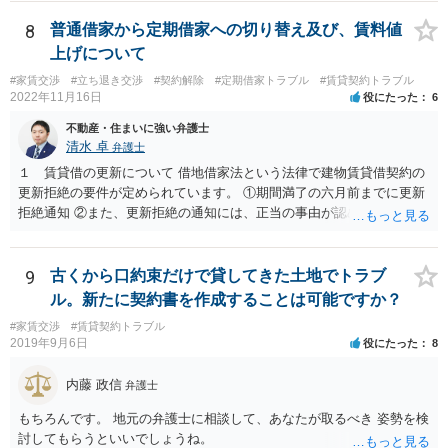
します。
8
普通借家から定期借家への切り替え及び、賃料値
上げについて
#家賃交渉
#立ち退き交渉
#契約解除
#定期借家トラブル
#賃貸契約トラブル
2022年11月16日
役にたった
6
不動産・住まいに強い弁護士
清水 卓
弁護士
１ 賃貸借の更新について 借地借家法という法律で建物賃貸借契約の
更新拒絶の要件が定められています。 ①期間満了の六月前までに更新
拒絶通知 ②また、更新拒絶の通知には、正当の事由が認められる必要
があります。この正当の事由は、賃貸人の建物使用を必要とする事情•
賃借人の建物使用を必要とする事情のほか、従前の経過，建物の利用
状況，建物の現況，いわゆる立退料の申出を考慮して判断するものと
9
古くから口約束だけで貸してきた土地でトラブ
されています。 ③更新拒絶通知がされた場合でも、賃貸借期間満了満
ル。新たに契約書を作成することは可能ですか？
了後も賃借人が建物の使用を継続する場合には、賃借人に対し遅滞な
#家賃交渉
#賃貸契約トラブル
く異議を述べる 大家側（賃貸人側）に正当の事由が認めらるか疑問
2019年9月6日
役にたった
8
のあるご事案かと思います。更新拒絶に正当の事由がない場合、大家
側（賃貸人側）が、更新の予定されている普通賃貸借契約から更新の
内藤 政信
弁護士
ない定期借家契約に一方的に切り替えることはできません。ただし、
正当の事由がない場合でも、賃借人側の同意があれば、定期借家契約
もちろんです。 地元の弁護士に相談して、あなたが取るべき 姿勢を検
への切り替えも可能です。そのため、仲介会社側は、何とか、賃借人
討してもらうといいでしょうね。