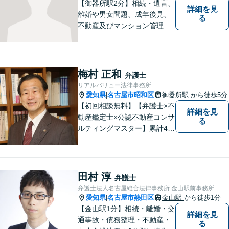
【御器所駅2分】相続・遺言、
詳細を見
離婚や男女問題、成年後見、
る
不動産及びマンション管理な
どの分野を得意としておりま
す。 ご相談者様の事情だけで
なく、お気持ちにも寄り添
い、丁寧な説明と迅速な対応
梅村 正和
弁護士
を心がけております。【完全
リアルバリュー法律事務所
個室】【法テラス利用可】
愛知県
名古屋市昭和区
御器所駅
から徒歩5分
|
【初回相談無料】【弁護士×不
詳細を見
動産鑑定士×公認不動産コンサ
る
ルティングマスター】累計40
00件を超える不動産の調査・
評価実績あり【御器所駅5分】
【不動産鑑定士としての実績
多数】【政府系金融機関勤務
田村 淳
弁護士
経験あり】不動産トラブル／
弁護士法人名古屋総合法律事務所 金山駅前事務所
不動産を含む相続／債権回収
愛知県
名古屋市熱田区
金山駅
から徒歩1分
|
など
【金山駅1分】相続・離婚・交
詳細を見
通事故・債務整理・不動産・
る