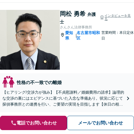
岡松 勇希
弁護
インタビューを見
る
士
さんさん法律事務所
愛知
名古屋市昭和
営業時間：本日定休
|
県
区
日
性格の不一致での離婚
【ヒアリング/交渉力が強み】【不貞慰謝料／婚姻費用の請求】論理的
な交渉の裏にはエビデンスに基づいた入念な準備あり。状況に応じて
探偵事務所との連携を行い、ご要望の実現を目指します【休日の相談
可能】【御器所駅／桜山駅徒歩14分】
電話でお問い合わせ
メールでお問い合わせ