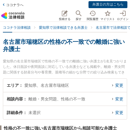
弁護士の方はこちら
ココナラへ
投稿する
探す
閲覧履歴
マイリスト
ログイン
ココナラ法律相談
愛知県で法律相談できる弁護士
名古屋市で法律相談
名古屋市瑞穂区の性格の不一致での離婚に強い
弁護士
愛知県の名古屋市瑞穂区で性格の不一致での離婚に強い弁護士が1名見つかりま
した。休日面談や夜間面談に対応している弁護士なども掲載中。離婚・男女問
題に関係する財産分与や養育費、親権等の細かな分野での絞り込み検索もでき
便利です。特に名古屋みずほ法律事務所の田本 伸雄弁護士のプロフィール情報
や弁護士費用、強みなどが注目されています。『名古屋市瑞穂区で土日や夜間
エリア
愛知県、名古屋市瑞穂区
変更
に発生した性格の不一致での離婚のトラブルを今すぐに弁護士に相談したい』
『性格の不一致での離婚のトラブル解決の実績豊富な近くの弁護士を検索した
相談内容
離婚・男女問題、性格の不一致
変更
い』『初回相談無料で性格の不一致での離婚を法律相談できる名古屋市瑞穂区
内の弁護士に相談予約したい』などでお困りの相談者さんにおすすめです。
詳細条件
未選択
変更
性格の不一致に強い名古屋市瑞穂区から相談可能な弁護士