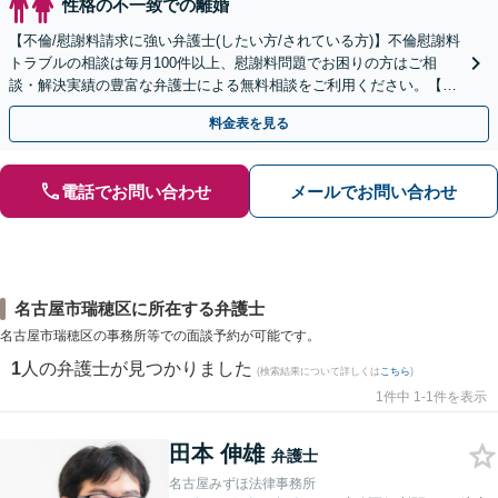
性格の不一致での離婚
【不倫/慰謝料請求に強い弁護士(したい方/されている方)】不倫慰謝料
トラブルの相談は毎月100件以上、慰謝料問題でお困りの方はご相
談・解決実績の豊富な弁護士による無料相談をご利用ください。【不
倫相談は初回0円】【全国対応】
料金表を見る
電話でお問い合わせ
メールでお問い合わせ
名古屋市瑞穂区に所在する弁護士
名古屋市瑞穂区の事務所等での面談予約が可能です。
1
人の弁護士が見つかりました
(検索結果について詳しくは
こちら
)
1件中 1-1件を表示
田本 伸雄
弁護士
名古屋みずほ法律事務所