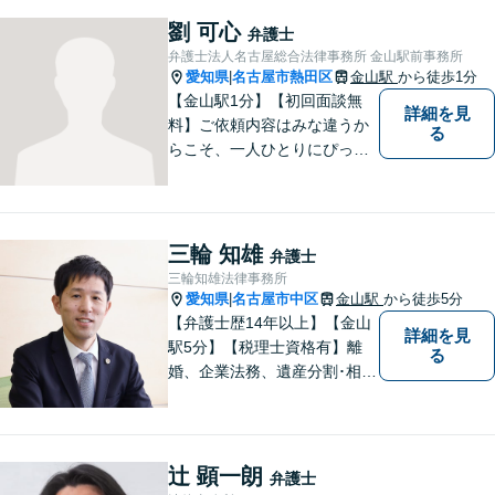
ーションを重視し、情報連携
劉 可心
弁護士
を図りながら納得の解決へと
弁護士法人名古屋総合法律事務所 金山駅前事務所
導いてまいります。
愛知県
名古屋市熱田区
金山駅
から徒歩1分
|
【金山駅1分】【初回面談無
詳細を見
料】ご依頼内容はみな違うか
る
らこそ、一人ひとりにぴった
りの解決を大切にしていま
す。 あなたにとって一番良い
結果を一緒に目指してまいり
ます。誰にも話せず抱えてき
三輪 知雄
弁護士
た不安を、どうぞお聞かせく
三輪知雄法律事務所
ださい。【電話・WEB相談も
愛知県
名古屋市中区
金山駅
から徒歩5分
|
対応可能】
【弁護士歴14年以上】【金山
詳細を見
駅5分】【税理士資格有】離
る
婚、企業法務、遺産分割･相続
税、立ち退き、税務調査対応
OK！税理士資格を持つ弁護士
が法律・税金問題を一括して
解決。【公式LINE】連絡も便
辻 顕一朗
弁護士
利！お気軽にご相談くださ