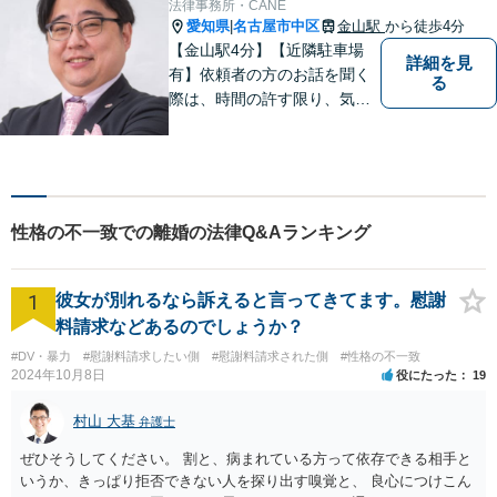
法律事務所・CANE
い！
愛知県
名古屋市中区
金山駅
から徒歩4分
|
【金山駅4分】【近隣駐車場
詳細を見
有】依頼者の方のお話を聞く
る
際は、時間の許す限り、気の
済むまで話をさせてあげると
いうことを心がけています。
相談者様・依頼者様に寄り添
った対応・解決を目指しま
す。ぜひ、お気軽にご相談く
性格の不一致での離婚の法律Q&Aランキング
ださい。
1
彼女が別れるなら訴えると言ってきてます。慰謝
料請求などあるのでしょうか？
#DV・暴力
#慰謝料請求したい側
#慰謝料請求された側
#性格の不一致
2024年10月8日
役にたった
19
村山 大基
弁護士
ぜひそうしてください。 割と、病まれている方って依存できる相手と
いうか、きっぱり拒否できない人を探り出す嗅覚と、 良心につけこん