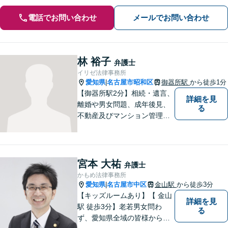
電話でお問い合わせ
メールでお問い合わせ
林 裕子
弁護士
イリゼ法律事務所
愛知県
名古屋市昭和区
御器所駅
から徒歩1分
|
【御器所駅2分】相続・遺言、
詳細を見
離婚や男女問題、成年後見、
る
不動産及びマンション管理な
どの分野を得意としておりま
す。 ご相談者様の事情だけで
なく、お気持ちにも寄り添
い、丁寧な説明と迅速な対応
宮本 大祐
弁護士
を心がけております。【完全
かもめ法律事務所
個室】【法テラス利用可】
愛知県
名古屋市中区
金山駅
から徒歩3分
|
【キッズルームあり】【 金山
詳細を見
駅 徒歩3分】老若男女問わ
る
ず、愛知県全域の皆様から愛