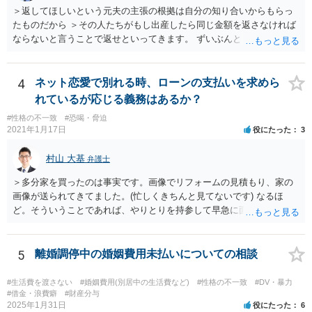
＞返してほしいという元夫の主張の根拠は自分の知り合いからもらっ
経費という問題はあるのですが、一般には、収入から婚姻費用は定め
たものだから ＞その人たちがもし出産したら同じ金額を返さなければ
られ、全ての生活費が入っていると見ます。奥様の利益のために支払
ならないと言うことで返せといってきます。 ずいぶんとトリッキーな
っている費用については、婚姻費用から引くことも相当だと思いま
主張だと感じられます。【その人たちがもし出産したら同じ金額を返
す。
さなければならない】ということですが、元夫がご友人に出産祝いを
贈る場合、その意味合いは贈与・お祝いであって返礼（≒内祝い）で
4
ネット恋愛で別れる時、ローンの支払いを求めら
はないはずです。（というより、返礼義務履行のような意味合いだと
れているが応じる義務はあるか？
したら、出産祝いを受け取る側も気持ちの問題として嫌なのではない
#性格の不一致
#恐喝・脅迫
でしょうか。） いずれにしましても、貴方に返還義務はないので応じ
2021年1月17日
役にたった
3
る必要はありません。あまりにしつこいようであれば、弁護士から内
容証明などで通知すれば止まるのではないかと思います。
村山 大基
弁護士
＞多分家を買ったのは事実です。画像でリフォームの見積もり、家の
画像が送られてきてました。(忙しくきちんと見てないです) なるほ
ど。そういうことであれば、やりとりを持参して早急に面談相談に行
きましょう。 当面、電話には出なくていいと思います。
5
離婚調停中の婚姻費用未払いについての相談
#生活費を渡さない
#婚姻費用(別居中の生活費など)
#性格の不一致
#DV・暴力
#借金・浪費癖
#財産分与
2025年1月31日
役にたった
6