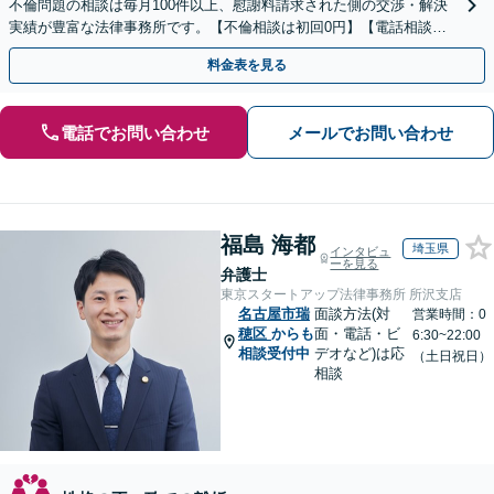
不倫問題の相談は毎月100件以上、慰謝料請求された側の交渉・解決
実績が豊富な法律事務所です。【不倫相談は初回0円】【電話相談で
ご契約まで対応可/来所不要】
料金表を見る
電話でお問い合わせ
メールでお問い合わせ
福島 海都
埼玉県
インタビュ
ーを見る
弁護士
東京スタートアップ法律事務所 所沢支店
名古屋市瑞
面談方法(対
営業時間：0
穂区
からも
面・電話・ビ
6:30~22:00
相談受付中
デオなど)は応
（土日祝日）
相談