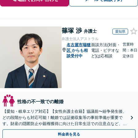
篠塚 渉
弁護士
愛知県
弁護士法人アストラル
営業時
名古屋市瑞穂
面談方法(対面・
区
からも相
電話・ビデオな
間：本日
談受付中
ど)は応相談
定休日
性格の不一致での離婚
【愛知・岐阜エリア対応】【女性弁護士在籍】協議前〜紛争発生後、
どの段階からも対応可能！離婚では証拠収集等の事前準備が重要で
す。財産の隠匿防止や親権獲得に向けた日常生活での注意点など、フ
ェーズに応じたアドバイスを提供します【子連れの相談OK】
料金表を見る