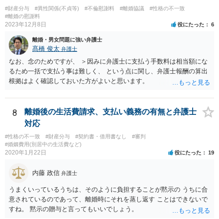
#財産分与
#異性関係(不貞等)
#不倫慰謝料
#離婚協議
#性格の不一致
#離婚の慰謝料
2023年12月8日
役にたった
6
離婚・男女問題に強い弁護士
髙橋 俊太
弁護士
なお、念のためですが、 ＞因みに弁護士に支払う手数料は相当額にな
るため一括で支払う事は難しく、 という点に関し、弁護士報酬の算出
根拠はよく確認しておいた方がよいと思います。
8
離婚後の生活費請求、支払い義務の有無と弁護士
対応
#性格の不一致
#財産分与
#契約書・借用書なし
#審判
#婚姻費用(別居中の生活費など)
2020年1月22日
役にたった
19
内藤 政信
弁護士
うまくいっているうちは、そのように負担することが黙示の うちに合
意されているのであって、離婚時にそれを蒸し返す ことはできないで
すね。 黙示の贈与と言ってもいいでしょう。