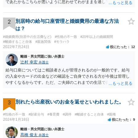
であたかもこちらが悪いように思わせてわがままを通してくる力がす
ごいので、 第三者にも関与してもらい、二人だけで解決しようとしな
いのがおすすめです。 二人だけの密室で好き勝手していても、割と弁
護士とか警察が関与すると しゅんとする人が多いです。
2
別居時の給与口座管理と婚姻費用の最適な方法
は？
#婚姻費用(別居中の生活費など)
#性格の不一致
#20年以上の婚姻期間
#離婚すること自体
#親族関係
#モラハラ
2022年7月24日
役にたった
12
離婚・男女問題に強い弁護士
辻村 幸宏
弁護士
給与口座についてはご相談者さんが管理されるのが一般的です。給与
の入金やカードの出金などの確認をご自身でされる方が今後は管理し
やすくなるからです。ただ、ご夫婦のこれまでの生活で奥様が管理さ
れており不当な出金をしないというのであれば、それはそのまま維持
しても構わないとは思います。 隠し財産といっても、収入は給与だけ
で隠しようがないでしょうし、今わかっていない財産がないのであれ
3
別れたら出産祝いのお金を返せといわれました。
ば別居後に新たな財産ができてもお互いに分与を主張できないことに
はなりますので杞憂ということになろうかと思います。 婚姻費用を渡
#性格の不一致
#財産分与
#養育費
#調停
#離婚すること自体
#親権
さないというおそれを奥様が抱くのはやむない面もあるとは思います
2024年1月18日
役にたった
9
が、ここは信じていただくしかないですし、婚姻費用の金額の合意が
離婚・男女問題に強い弁護士
できるかどうかの方が重要だと思います（合意できなれば納得した金
髙橋 俊太
弁護士
額をもらえないという意味では、奥様の不満は残るからです）。 特別