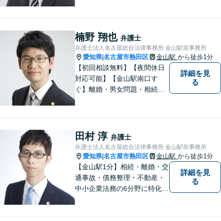
される法律事務所を目指して
おります。 お子様連れの方や
ご年配の方も安心してご来所
ください。
楠野 翔也
弁護士
弁護士法人名古屋総合法律事務所 金山駅前事務所
愛知県
名古屋市熱田区
金山駅
から徒歩1分
|
【初回相談無料】【夜間休日
詳細を見
対応可能】【金山駅南口す
る
ぐ】離婚・男女問題・相続・
債務整理・不動産分野を得意
としています。是非一度ご相
談ください。
田村 淳
弁護士
弁護士法人名古屋総合法律事務所 金山駅前事務所
愛知県
名古屋市熱田区
金山駅
から徒歩1分
|
【金山駅1分】相続・離婚・交
詳細を見
通事故・債務整理・不動産・
る
中小企業法務の6分野に特化！
依頼者様の正当な利益の実現
を目指し、日々精進いたしま
す。依頼者様とのコミュニケ