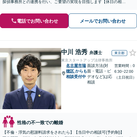
探偵事務所との連携を行い、ご要望の実現を目指します【休日の相談
可能】【御器所駅／桜山駅徒歩14分】
電話でお問い合わせ
メールでお問い合わせ
中川 浩秀
弁護士
東京都
東京スタートアップ法律事務所
名古屋市瑞
面談方法(対
営業時間：0
穂区
からも
面・電話・ビ
6:30~22:00
相談受付中
デオなど)は応
（土日祝日）
相談
性格の不一致での離婚
【不倫・浮気の慰謝料請求をされたら】【当日中の相談可(予約制)】