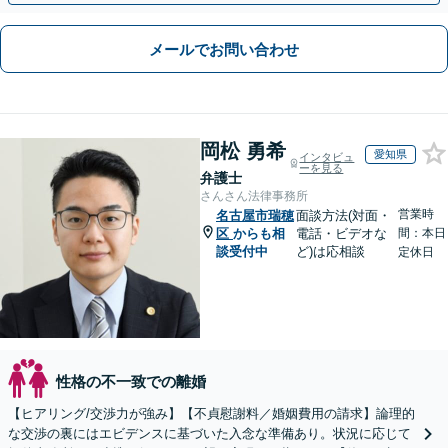
メールでお問い合わせ
岡松 勇希
愛知県
インタビュ
ーを見る
弁護士
さんさん法律事務所
営業時
名古屋市瑞穂
面談方法(対面・
区
からも相
電話・ビデオな
間：本日
談受付中
ど)は応相談
定休日
性格の不一致での離婚
【ヒアリング/交渉力が強み】【不貞慰謝料／婚姻費用の請求】論理的
な交渉の裏にはエビデンスに基づいた入念な準備あり。状況に応じて