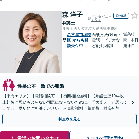
森 洋子
愛知県
インタビュー
を見る
弁護士
弁護士法人名古屋大光法律事務所
営業時
名古屋市瑞穂
面談方法(対面・
区
からも相
電話・ビデオな
間：本日
談受付中
ど)は応相談
定休日
性格の不一致での離婚
【東海エリア】【電話相談可】【初回相談無料】【弁護士歴10年以
上】後々思いもよらない問題にならないために、「大丈夫」と思って
いても、早めにご相談ください。不貞慰謝料、養育費、財産分与、D
V、モラハラなど【出張相談可】
料金表を見る
電話でお問い合わせ
メールで面談予約