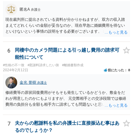
匿名A
弁護士
現在裁判所に提出されている資料が分かりかねますが、双方の収入踏
まえてどれくらいの金額が妥当なのか、現在早急に婚姻費用を得ない
といけないという事情の説明をする必要がございます。 出来なくはな
いのでしょうが、就けていただいた方がいいかとは思います。 現在の
収入にもよりますが、弁護士費用を拠出することが困難でも法テラス
の利用等もございますので全体的な方針の相談をされることをおすす
6
同棲中のカメラ問題による引っ越し費用の請求可
めします。
能性について
#性格の不一致
#慰謝料請求したい側
#離婚書類作成
2024年2月12日
役にたった
8
金光 誉樹
弁護士
修繕費等の原状回復費用がそもそも発生しているかどうか、敷金をだ
れが用意したのかにもよりますが、 元交際相手との交渉段階では修繕
費用の負担分も全額も相手方に請求しても問題ないと思います。 少な
くとも相手も半年住んでいたわけですし、契約の名義上からも修繕費
用は相手方がその危険を引き受けたと捉えることもできます。修繕費
用が争われる場合も、最低でも折半で対応するのが公平と考えます。
7
夫からの慰謝料を私の弁護士に直接振込む事はあ
るのでしょうか？