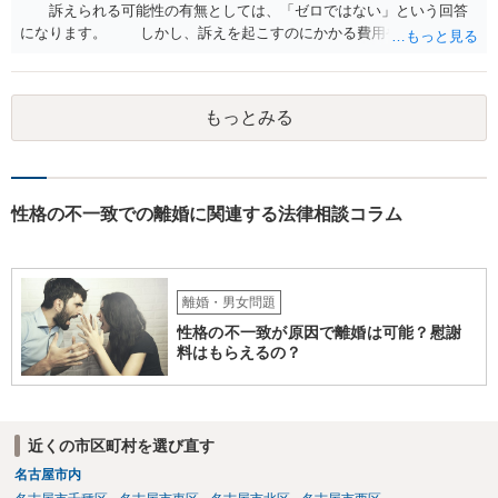
訴えられる可能性の有無としては、「ゼロではない」という回答
になります。 しかし、訴えを起こすのにかかる費用や手間を考え
れば、その可能性は、高くはないと思います。 ② 脅迫や錯誤、意思
能力がない状況で作成した場合などは、無効になったり取り消された
りする可能性があります。しかし、法的には無効や取消しを主張する
もっとみる
ハードルはとても高いです。お聞きする限り、今回のケースでは無効
や取消しとなるような事情はないと思われます。 ③ 公正証書を作成
するには、公正証書を作成すること自体の双方の合意と相互の協力
（作成のためには双方日程を調整して公証役場に同時に赴く必要があ
ります）と、合意内容について双方の了承が必要です。 現状では相
性格の不一致での離婚に関連する法律相談コラム
手方と合意を経るのは、難しいのではないでしょうか。 作成済みの
協議書に記載された養育費の金額が法的にみて低すぎる場合は、養育
費増額を求める調停を提起するのがお勧めです。 調停で話し合いが
まとまらなければ、審判といって、それぞれの収入をもとに裁判所が
離婚・男女問題
適切な金額を判断しますので、一応の決着はつきます。 調停や審判
性格の不一致が原因で離婚は可能？慰謝
で決定された養育費を支払わない場合は、強制執行（例えば給与の差
料はもらえるの？
押えが考えられます。）することが可能です。 作成済みの協議書
が、公正証書ではないのであれば、現状では約束違反に対して強制執
行することができないという状況です。 ④ まず、現状からすれば公
正証書の作成の依頼ではなく、依頼を受けるとすれば養育費増額の調
近くの市区町村を選び直す
停だと思います。 弁護士費用は自由化されており、弁護士ごとに
名古屋市内
異なりますが、依頼時に２０～３０万円程度、増額が実現できた場合