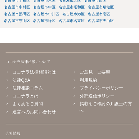
には増額できた金額の●％という形で報酬を設定している場合が多いと
名古屋市千種区
名古屋市東区
名古屋市北区
名古屋市西区
思います。 調停や審判によって、養育費が現状と比べて増減額し
名古屋市中村区
名古屋市中区
名古屋市昭和区
名古屋市瑞穂区
得るのは③で説明したとおりです。 ⑤ 養育費の増額を求めることが
名古屋市熱田区
名古屋市中川区
名古屋市港区
名古屋市南区
できる可能性があるのは③で説明したとおりです。 違反の内容次
名古屋市守山区
名古屋市緑区
名古屋市名東区
名古屋市天白区
第ではありますが、迷惑行為の停止を求めたり、賠償を求める訴訟と
いうものも、一応考えられないではありません。 ただし、訴訟を
起こすにも相応の費用と時間がかかります。 たとえば養育費の増
額調停を依頼して、併せて弁護士から相手に迷惑行為をやめるよう通
知を行い牽制することが考えられます。
ココナラ法律相談について
ココナラ法律相談とは
ご意見・ご要望
法律Q&A
利用規約
法律相談コラム
プライバシーポリシー
ココナラとは
外部送信ポリシー
よくあるご質問
掲載をご検討の弁護士の方
へ
運営へのお問い合わせ
会社情報