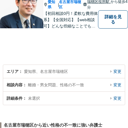
瑞穂区役所駅
から徒歩4
愛知
名古屋市瑞穂
|
県
区
分
【初回相談0円！柔軟な費用体
詳細を見
系】【全国対応】【web相談
る
可】どんな些細なことでもお
気軽にご相談ください。イン
ターネット／削除請求や開示
請求、利用規約などのトラブ
ルはお任せ！相続／感情面の
納得感を重視します。
エリア
愛知県、名古屋市瑞穂区
変更
相談内容
離婚・男女問題、性格の不一致
変更
詳細条件
未選択
変更
名古屋市瑞穂区から近い性格の不一致に強い弁護士