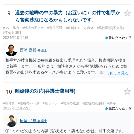
9
過去の喧嘩の中の暴力（お互いに）の件で相手か
ら警察沙汰になるかもしれないです。
#DV・暴力
#性格の不一致
#音信不通
#離婚すること自体
#異性関係(不貞等)
#不倫慰謝料
2024年10月1日
役にたった
7
西浦 嘉博
弁護士
相手方が捜査機関に被害届を提出し受理された場合、捜査機関が捜査
に着手します。 一般的には、相談者さんから事情聴取を行うために警
察署への出頭を求めるケースが多いように思います。 加えて、相手方
から診断書の提出を求めたり、相手方から事情を聴取したり、怪我の
具合などを実況見分調書で保存したりなど証拠を収集し、立件する方
針を決めた場合は検察庁に事件を送致する流れとなることが見込まれ
10
離婚後の対応(弁護士費用等)
ます。
#養育費
#性格の不一致
#モラハラ
#悪意の遺棄
#離婚の慰謝料
#調停
2022年12月22日
役にたった
5
尾畠 弘典
弁護士
① いつどのような内容で訴えるか・訴えないかは、相手次第です。