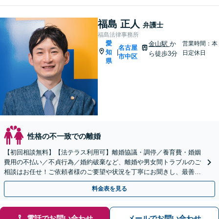
福島 正人
弁護士
福島法律事務所
愛
金山駅
か
営業時間：本
名古屋
知
|
日定休日
ら徒歩3分
市中区
県
性格の不一致での離婚
【初回相談無料】【法テラス利用可】離婚協議・調停／養育費・婚姻
費用の不払い／不貞行為／婚約破棄など、離婚や男女間トラブルのご
相談はお任せ！ご依頼者様のご要望や状況を丁寧にお聞きし、最善の
解決へ向けて尽力します【相談室完全個室】【金山駅5分】
料金表を見る
電話でお問い合わせ
メールでお問い合わせ