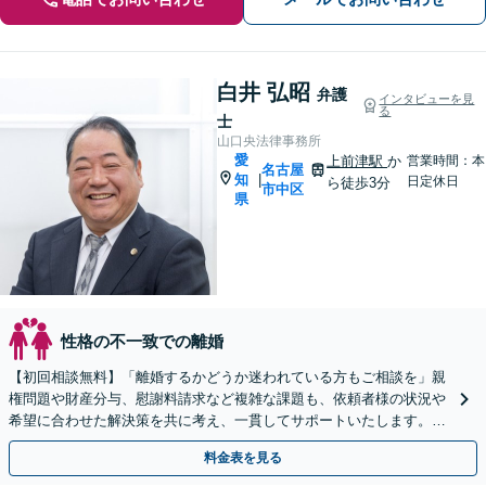
白井 弘昭
弁護
インタビューを見
る
士
山口央法律事務所
愛
上前津駅
か
営業時間：本
名古屋
知
|
日定休日
ら徒歩3分
市中区
県
性格の不一致での離婚
【初回相談無料】「離婚するかどうか迷われている方もご相談を」親
権問題や財産分与、慰謝料請求など複雑な課題も、依頼者様の状況や
希望に合わせた解決策を共に考え、一貫してサポートいたします。
「熟年離婚のご相談もお任せください」【休日・夜間相談可】
料金表を見る