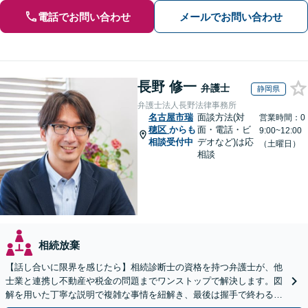
電話でお問い合わせ
メールでお問い合わせ
長野 修一
弁護士
静岡県
弁護士法人長野法律事務所
名古屋市瑞
面談方法(対
営業時間：0
穂区
からも
面・電話・ビ
9:00~12:00
相談受付中
デオなど)は応
（土曜日）
相談
相続放棄
【話し合いに限界を感じたら】相続診断士の資格を持つ弁護士が、他
士業と連携し不動産や税金の問題までワンストップで解決します。図
解を用いた丁寧な説明で複雑な事情を紐解き、最後は握手で終わる円