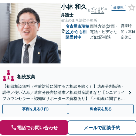
小林 和久
岐阜県
インタビュ
ーを見る
弁護士
清流のまち法律事務所
営業時
名古屋市瑞穂
面談方法(対面・
区
からも相
電話・ビデオな
間：本日
談受付中
ど)は応相談
定休日
相続放棄
【初回相談無料（生前対策に関するご相談を除く）】遺産分割協議・
調停／使い込み／遺留分侵害額請求／相続財産調査など【シニアライ
フカウンセラー・認知症サポーターの資格あり】「不動産に関する相
続もお任せください」【当日・夜間相談可（要相談）】
事例を見る(1件)
料金表を見る
電話でお問い合わせ
メールで面談予約