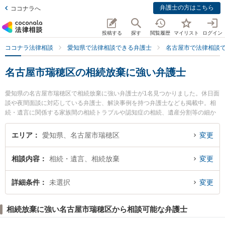
弁護士の方はこちら
ココナラへ
投稿する
探す
閲覧履歴
マイリスト
ログイン
ココナラ法律相談
愛知県で法律相談できる弁護士
名古屋市で法律相談
名古屋市瑞穂区の相続放棄に強い弁護士
愛知県の名古屋市瑞穂区で相続放棄に強い弁護士が1名見つかりました。休日面
談や夜間面談に対応している弁護士、解決事例を持つ弁護士なども掲載中。相
続・遺言に関係する家族間の相続トラブルや認知症の相続、遺産分割等の細か
な分野での絞り込み検索もでき便利です。特に名古屋みずほ法律事務所の田本
伸雄弁護士のプロフィール情報や弁護士費用、強みなどが注目されています。
エリア
愛知県、名古屋市瑞穂区
変更
『名古屋市瑞穂区で土日や夜間に発生した相続放棄のトラブルを今すぐに弁護
士に相談したい』『相続放棄のトラブル解決の実績豊富な近くの弁護士を検索
相談内容
相続・遺言、相続放棄
変更
したい』『初回相談無料で相続放棄を法律相談できる名古屋市瑞穂区内の弁護
士に相談予約したい』などでお困りの相談者さんにおすすめです。
詳細条件
未選択
変更
相続放棄に強い名古屋市瑞穂区から相談可能な弁護士