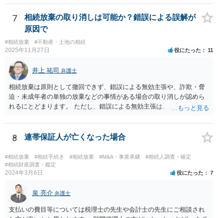
7
相続放棄の取り消しは可能か？錯誤による誤解が
原因で
#相続放棄
#不動産・土地の相続
2025年11月27日
役にたった
11
井上 祐司
弁護士
相続放棄は原則として撤回できず、錯誤による無効主張や、詐欺・脅
迫・未成年者の単独の放棄などの事情がある場合の取り消しが認めら
れるにとどまります。 ただし、錯誤による無効主張は、判例によれ
ば、民法95条の錯誤の無効主張と同様の要件を要求するものであり、
①放棄する動機が相続放棄申述書に記載されるなど、外部に表示され
ている、②その錯誤が相続放棄を取り消しうるほどの重大な影響をも
8
連帯保証人が亡くなった場合
たらしたこと、③相続放棄をした人が十分な調査を行っていたなど重
大な過失がなかったことを証明する必要があります。 なお、前提とし
#相続放棄
#相続手続き
#相続放棄
#M&A・事業承継
#相続人調査・確定
て、相続放棄の無効を単独で主張し認めてもらう法制度は現在、日本
#相続財産調査・鑑定
2024年3月6日
役にたった
7
にはありません。 そのため、個別具体的な権利主張・請求を行う中
で、相続放棄の無効を主張する、という流れになろうかと思います。
泉 亮介
結論として、重要な問題であるため一度は法律相談を実際に受けられ
弁護士
たほうが良いとは思います。 もっとも私見としては、 >相続放棄して
支払いの費目等については税理士の先生や会計士の先生にご相談され
も、その子（孫）が代わりに相続する というのは、真実と受け取って