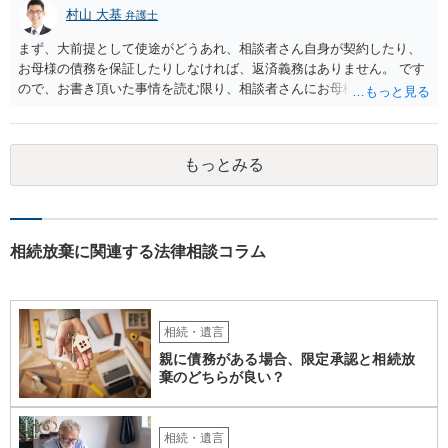
村山 大基
弁護士
まず、大前提として使途がどうあれ、相談者さん自身が契約したり、
お母様の債務を保証したりしなければ、返済義務はありません。 です
ので、お書き頂いた事情を読む限り、相談者さんにお母様の現夫への
返済義務はありません。 対応としては、 ・督促状を放っておく（相手
も法律相談に行けば同趣旨のことを回答されるので、裁判まではしな
いと思います） ・借りたのは母なので、私は支払いませんと伝える あ
もっとみる
たりが良いと思います。
相続放棄に関連する法律相談コラム
相続・遺言
親に債務がある場合、限定承認と相続放
棄のどちらが良い？
相続・遺言