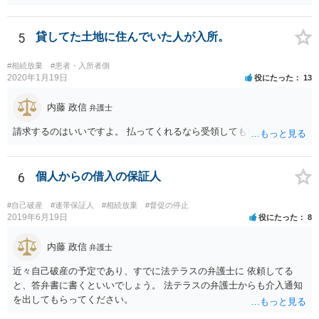
1を相続し、あなたの母が2分の1を相続します。
5
貸してた土地に住んでいた人が入所。
#相続放棄
#患者・入所者側
2020年1月19日
役にたった
13
内藤 政信
弁護士
請求するのはいいですよ。 払ってくれるなら受領してもいいですよ。
6
個人からの借入の保証人
#自己破産
#連帯保証人
#相続放棄
#督促の停止
2019年6月19日
役にたった
8
内藤 政信
弁護士
近々自己破産の予定であり、すでに法テラスの弁護士に 依頼してる
と、答弁書に書くといいでしょう。 法テラスの弁護士からも介入通知
を出してもらってください。