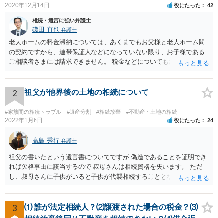
2020年12月14日
役にたった
42
相続・遺言に強い弁護士
磯田 直也
弁護士
老人ホームの料金滞納については、あくまでもお父様と老人ホーム間
の契約ですから、連帯保証人などになっていない限り、お子様である
ご相談者さまには請求できません。 税金などについても滞納している
のはお父様ですから、お子様に請求が来ることはありません。 生活保
護受給の際に扶養できないかという連絡が役所から来ますが、できな
い旨回答すればそれまでです。 相続が開始した場合については先述の
2
祖父が他界後の土地の相続について
通りです。 民法上の扶養義務はご相談者さまがお考えのほど強いもの
ではありません。 あくまでも、余力の範囲で認められるものです。 親
#家族間の相続トラブル
#遺産分割
#相続放棄
#不動産・土地の相続
の介護は子供がみるという民法の条文はありません。 また、親に対す
2022年1月6日
役にたった
24
る扶養義務は配偶者や子に対する扶養義務に比べて弱いものです。 生
まれてすぐ両親が離婚し、その後会っていなかったという事情も、扶
高島 秀行
弁護士
養義務の順位を下げる一つの理由になります。
祖父の書いたという遺言書についてですが 偽造であることを証明でき
れば欠格事由に該当するので 叔母さんは相続資格を失います。 ただ
し、叔母さんに子供がいると子供が代襲相続することとなります。 い
ずれにせよ、弁護士に面談で相談された方が良いと思います。
3
⑴ 誰が法定相続人？⑵譲渡された場合の税金？⑶