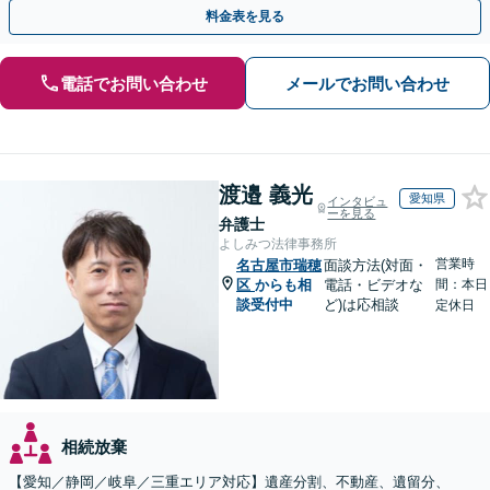
満な解決へ導きます。【東海エリア・神奈川県対応】
料金表を見る
電話でお問い合わせ
メールでお問い合わせ
渡邉 義光
愛知県
インタビュ
ーを見る
弁護士
よしみつ法律事務所
営業時
名古屋市瑞穂
面談方法(対面・
区
からも相
電話・ビデオな
間：本日
談受付中
ど)は応相談
定休日
相続放棄
【愛知／静岡／岐阜／三重エリア対応】遺産分割、不動産、遺留分、