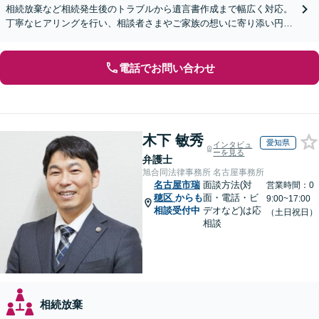
相続放棄など相続発生後のトラブルから遺言書作成まで幅広く対応。
丁寧なヒアリングを行い、相談者さまやご家族の想いに寄り添い円滑
な解決へ導きます【オンライン面談OK】【休日相談可】
電話でお問い合わせ
木下 敏秀
愛知県
インタビュ
ーを見る
弁護士
旭合同法律事務所 名古屋事務所
名古屋市瑞
面談方法(対
営業時間：0
穂区
からも
面・電話・ビ
9:00~17:00
相談受付中
デオなど)は応
（土日祝日）
相談
相続放棄