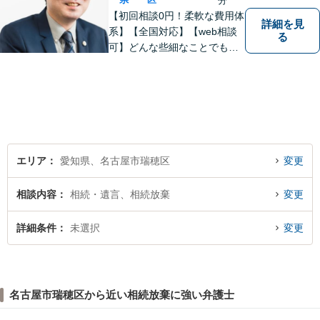
分
【初回相談0円！柔軟な費用体
詳細を見
系】【全国対応】【web相談
る
可】どんな些細なことでもお
気軽にご相談ください。イン
ターネット／削除請求や開示
請求、利用規約などのトラブ
ルはお任せ！相続／感情面の
納得感を重視します。
エリア
愛知県、名古屋市瑞穂区
変更
相談内容
相続・遺言、相続放棄
変更
詳細条件
未選択
変更
名古屋市瑞穂区から近い相続放棄に強い弁護士