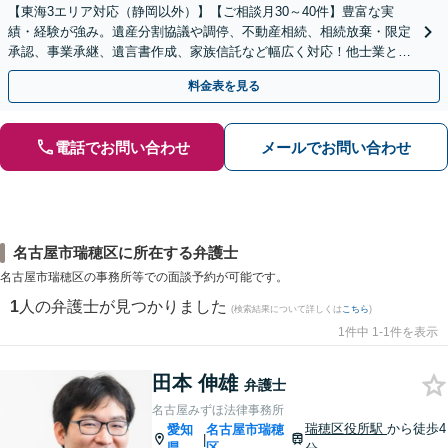
【東海3エリア対応（静岡以外）】【ご相談月30～40件】豊富な実
績・経験が強み。遺産分割協議や調停、不動産相続、相続放棄・限定
承認、事業承継、遺言書作成、家族信託など幅広く対応！他士業と連
携して円滑な問題解決を目指します。【初回面談無料】
料金表を見る
電話でお問い合わせ
メールでお問い合わせ
名古屋市瑞穂区に所在する弁護士
名古屋市瑞穂区の事務所等での面談予約が可能です。
1
人の弁護士が見つかりました
(検索結果について詳しくは
こちら
)
1件中 1-1件を表示
田本 伸雄
弁護士
名古屋みずほ法律事務所
瑞穂区役所駅
から徒歩4
愛知
名古屋市瑞穂
|
県
区