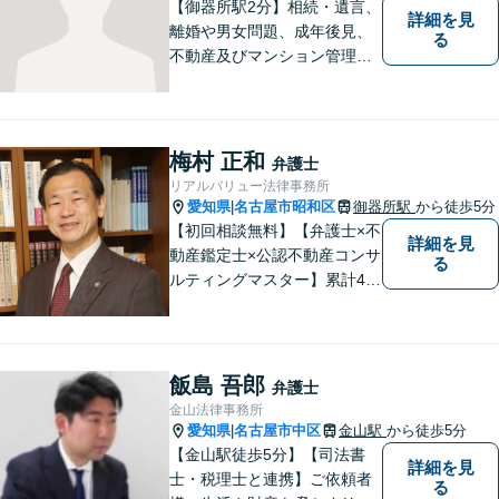
【御器所駅2分】相続・遺言、
詳細を見
離婚や男女問題、成年後見、
る
不動産及びマンション管理な
どの分野を得意としておりま
す。 ご相談者様の事情だけで
なく、お気持ちにも寄り添
い、丁寧な説明と迅速な対応
梅村 正和
弁護士
を心がけております。【完全
リアルバリュー法律事務所
個室】【法テラス利用可】
愛知県
名古屋市昭和区
御器所駅
から徒歩5分
|
【初回相談無料】【弁護士×不
詳細を見
動産鑑定士×公認不動産コンサ
る
ルティングマスター】累計40
00件を超える不動産の調査・
評価実績あり【御器所駅5分】
【不動産鑑定士としての実績
多数】【政府系金融機関勤務
飯島 吾郎
弁護士
経験あり】不動産トラブル／
金山法律事務所
不動産を含む相続／債権回収
愛知県
名古屋市中区
金山駅
から徒歩5分
|
など
【金山駅徒歩5分】【司法書
詳細を見
士・税理士と連携】ご依頼者
る