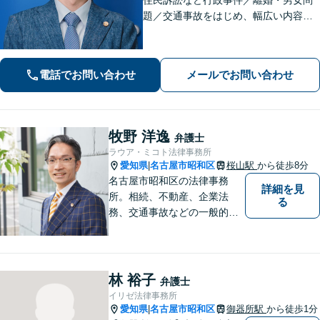
題／交通事故をはじめ、幅広い内容の
ご相談に対応いたします。丁寧で細や
かなコミュニケーションを心掛け、ご
依頼者様にとって納得感の高い解決を
電話でお問い合わせ
メールでお問い合わせ
目指します【夜間・休日相談可】【金
山駅5分】
牧野 洋逸
弁護士
ラウア・ミコト法律事務所
愛知県
名古屋市昭和区
桜山駅
から徒歩8分
|
名古屋市昭和区の法律事務
詳細を見
所。相続、不動産、企業法
る
務、交通事故などの一般的な
法律相談はもちろん、スポー
ツ法務にも積極的に取り組ん
でいます【初回30分相談無
料】【桜山駅より徒歩８分】
林 裕子
弁護士
【駐車場あり】【オンライン
イリゼ法律事務所
相談可】
愛知県
名古屋市昭和区
御器所駅
から徒歩1分
|