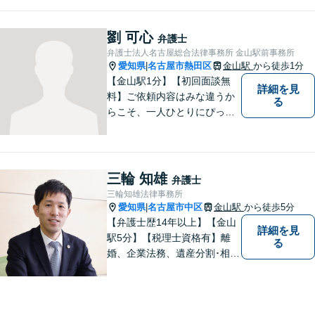
を目指し、日々精進いたしま
す。依頼者様とのコミュニケ
ーションを重視し、情報連携
劉 可心
弁護士
を図りながら納得の解決へと
弁護士法人名古屋総合法律事務所 金山駅前事務所
導いてまいります。
愛知県
名古屋市熱田区
金山駅
から徒歩1分
|
【金山駅1分】【初回面談無
詳細を見
料】ご依頼内容はみな違うか
る
らこそ、一人ひとりにぴった
りの解決を大切にしていま
す。 あなたにとって一番良い
結果を一緒に目指してまいり
ます。誰にも話せず抱えてき
三輪 知雄
弁護士
た不安を、どうぞお聞かせく
三輪知雄法律事務所
ださい。【電話・WEB相談も
愛知県
名古屋市中区
金山駅
から徒歩5分
|
対応可能】
【弁護士歴14年以上】【金山
詳細を見
駅5分】【税理士資格有】離
る
婚、企業法務、遺産分割･相続
税、立ち退き、税務調査対応
OK！税理士資格を持つ弁護士
が法律・税金問題を一括して
解決。【公式LINE】連絡も便