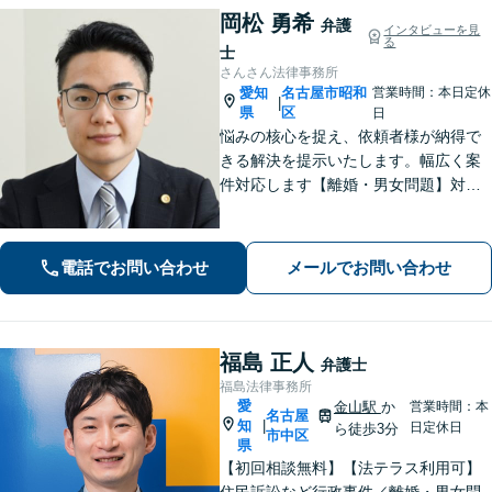
岡松 勇希
弁護
インタビューを見
る
士
さんさん法律事務所
愛知
名古屋市昭和
営業時間：本日定休
|
県
区
日
悩みの核心を捉え、依頼者様が納得で
きる解決を提示いたします。幅広く案
件対応します【離婚・男女問題】対応
実績多数！別居時点で婚姻費用は請求
いただけます【企業法務】安心して事
業展開できるよう、法律家の視点でサ
電話でお問い合わせ
メールでお問い合わせ
ポートします！【御器所駅／桜山駅徒
歩14分】
福島 正人
弁護士
福島法律事務所
愛
金山駅
か
営業時間：本
名古屋
知
|
日定休日
ら徒歩3分
市中区
県
【初回相談無料】【法テラス利用可】
住民訴訟など行政事件／離婚・男女問