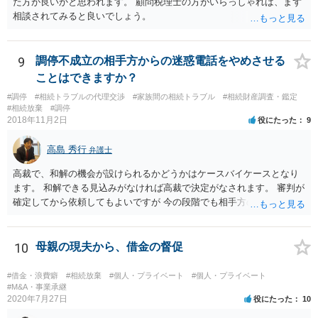
た方が良いかと思われます。 顧問税理士の方がいらっしゃれば、まず
もやむを得ないほど多くの人に広く誤解されている知識、とはいえま
相談されてみると良いでしょう。
せん。 そのため、個人的見解としては上記③において（場合によって
は①も）認められない可能性が高いのではないかと考えます。 ご参考
まで。
9
調停不成立の相手方からの迷惑電話をやめさせる
ことはできますか？
#調停
#相続トラブルの代理交渉
#家族間の相続トラブル
#相続財産調査・鑑定
#相続放棄
#調停
2018年11月2日
役にたった
9
高島 秀行
弁護士
高裁で、和解の機会が設けられるかどうかはケースバイケースとなり
ます。 和解できる見込みがなければ高裁で決定がなされます。 審判が
確定してから依頼してもよいですが 今の段階でも相手方の連絡が迷惑
であれば 弁護士に依頼してもよいと思います。
10
母親の現夫から、借金の督促
#借金・浪費癖
#相続放棄
#個人・プライベート
#個人・プライベート
#M&A・事業承継
2020年7月27日
役にたった
10