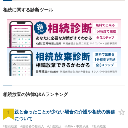
利！お気軽にご相談くださ
相続に関する診断ツール
い！
相続放棄の法律Q&Aランキング
1
親と会ったことが少ない場合の介護や相続の義務
について
#相続放棄
#債務者の相続人
#介護施設
#M&A・事業承継
#相続放棄