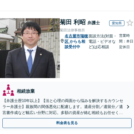
菊田 利昭
弁護士
愛知県
菊田法律事務所
営業時
名古屋市瑞穂
面談方法(対面・
区
からも相
電話・ビデオな
間：本日
談受付中
ど)は応相談
定休日
相続放棄
【弁護士歴10年以上】【法と心理の両面から悩みを解決するカウンセ
ラー弁護士】親族間の関係悪化に配慮します。遺産分割／遺留分／遺
言書作成など幅広い分野に対応。多額の資産が絡む相続もお任せくだ
さい。【夜間・休日の相談可能】【駐車場完備】
料金表を見る