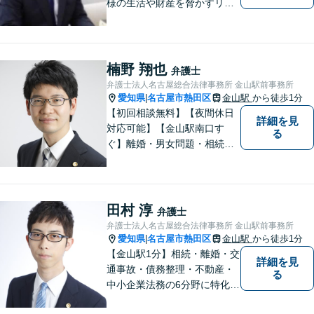
様の生活や財産を脅かすリス
クを排除し、その権利と利益
をお守りするべく尽力を続け
ております。相続問題／借金
問題／不動産問題など幅広く
楠野 翔也
弁護士
対応します。【地域に根差し
弁護士法人名古屋総合法律事務所 金山駅前事務所
た弁護士】お気軽にご相談く
愛知県
名古屋市熱田区
金山駅
から徒歩1分
|
ださい。
【初回相談無料】【夜間休日
詳細を見
対応可能】【金山駅南口す
る
ぐ】離婚・男女問題・相続・
債務整理・不動産分野を得意
としています。是非一度ご相
談ください。
田村 淳
弁護士
弁護士法人名古屋総合法律事務所 金山駅前事務所
愛知県
名古屋市熱田区
金山駅
から徒歩1分
|
【金山駅1分】相続・離婚・交
詳細を見
通事故・債務整理・不動産・
る
中小企業法務の6分野に特化！
依頼者様の正当な利益の実現