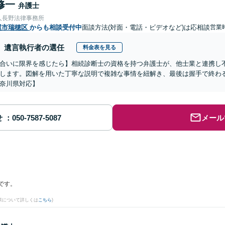
修一
弁護士
人長野法律事務所
屋市瑞穂区
からも相談受付中
面談方法(対面・電話・ビデオなど)は応相談
営業時
遺言執行者の選任
料金表を見る
合いに限界を感じたら】相続診断士の資格を持つ弁護士が、他士業と連携し
します。図解を用いた丁寧な説明で複雑な事情を紐解き、最後は握手で終わ
奈川県対応】
せ
メール
です。
果について詳しくは
こちら
)