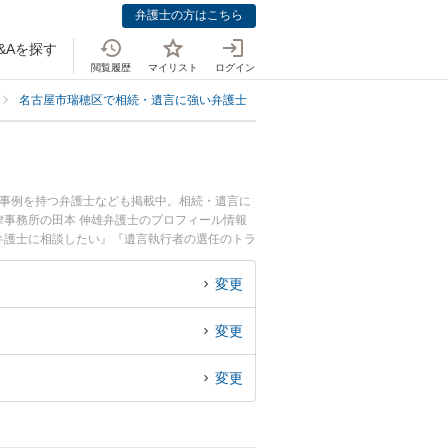
弁護士の方はこちら
&Aを探す
閲覧履歴
マイリスト
ログイン
名古屋市瑞穂区で相続・遺言に強い弁護士
名古屋市瑞穂区で遺言執行者の
決事例を持つ弁護士なども掲載中。相続・遺言に
事務所の田本 伸雄弁護士のプロフィール情報
弁護士に相談したい』『遺言執行者の選任のトラ
士に相談予約したい』などでお困りの相談者さん
変更
変更
変更