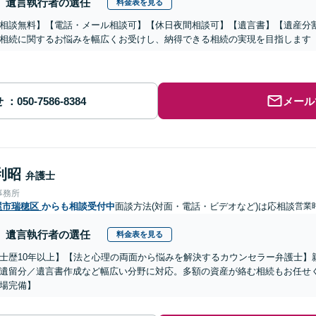
遺言執行者の選任
料金表を見る
相談無料】【電話・メール相談可】【休日夜間相談可】【遺言書】【遺産分
相続に関するお悩みを幅広くお受けし、納得できる相続の実現を目指します
せ
メール
利昭
弁護士
事務所
屋市瑞穂区
からも相談受付中
面談方法(対面・電話・ビデオなど)は応相談
営業時
遺言執行者の選任
料金表を見る
士歴10年以上】【法と心理の両面から悩みを解決するカウンセラー弁護士】
遺留分／遺言書作成など幅広い分野に対応。多額の資産が絡む相続もお任せ
場完備】