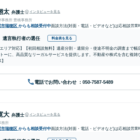
翔太
弁護士
インタビューを見る
律事務所 豊橋事務所
屋市瑞穂区
からも相談受付中
面談方法(対面・電話・ビデオなど)は応相談
営業時
遺言執行者の選任
料金表を見る
エリア対応】【初回相談無料】遺産分割・遺留分・使途不明金の調査まで幅広
トーに、高品質なリーガルサービスを提供します。不動産や株式を含む複雑
K】
電話でお問い合わせ
寛大
弁護士
インタビューを見る
事務所
屋市瑞穂区
からも相談受付中
面談方法(対面・電話・ビデオなど)は応相談
営業時