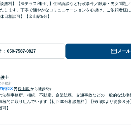
談無料】【法テラス利用可】住民訴訟など行政事件／離婚・男女問題／
たします。丁寧で細やかなコミュニケーションを心掛け、ご依頼者様に
休日相談可】【金山駅5分】
せ
メール
弁護士
律事務所
市昭和区
桜山駅
から徒歩8分
の法律事務所。相続、不動産、企業法務、交通事故などの一般的な法律
積極的に取り組んでいます【初回30分相談無料】【桜山駅より徒歩８分
談可】