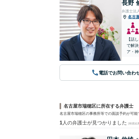
長野 
弁護士法
名古
【話し
で解決
ア・神
電話でお問い合わ
名古屋市瑞穂区に所在する弁護士
名古屋市瑞穂区の事務所等での面談予約が可能
1
人の弁護士が見つかりました
(検索結