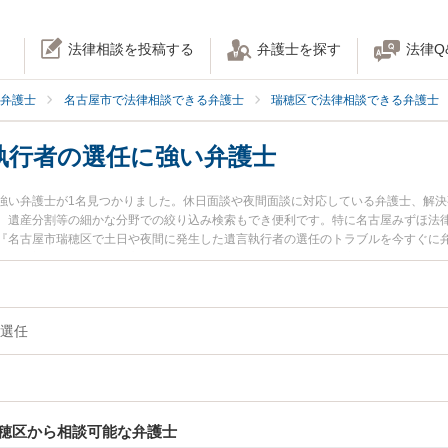
法律相談を投稿する
弁護士を探す
法律Q
弁護士
名古屋市で法律相談できる弁護士
瑞穂区で法律相談できる弁護士
執行者の選任に強い弁護士
強い弁護士が1名見つかりました。休日面談や夜間面談に対応している弁護士、解
、遺産分割等の細かな分野での絞り込み検索もでき便利です。特に名古屋みずほ法律
『名古屋市瑞穂区で土日や夜間に発生した遺言執行者の選任のトラブルを今すぐに
い』『初回相談無料で遺言執行者の選任を法律相談できる名古屋市瑞穂区内の弁護
選任
穂区から相談可能な弁護士