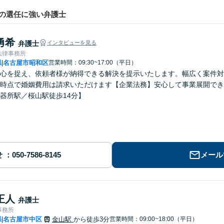
の選任に強い弁護士
勇希
弁護士
インタビューを見る
法律事務所
県
名古屋市昭和区
営業時間：09:30~17:00（平日）
|
心を捉え、依頼者様が納得できる解決を提示いたします。幅広く案件対
時点で婚姻費用は請求いただけます【企業法務】安心して事業展開でき
器所駅／桜山駅徒歩14分】
せ
メール
正人
弁護士
事務所
県
名古屋市中区
金山駅
から徒歩3分
営業時間：09:00~18:00（平日）
|