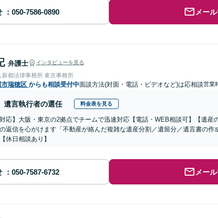
せ
メール
記
弁護士
インタビューを見る
人新都法律事務所 東京事務所
屋市瑞穂区
からも相談受付中
面談方法(対面・電話・ビデオなど)は応相談
営業時
遺言執行者の選任
料金表を見る
対応】大阪・東京の2拠点でチームで迅速対応【電話・WEB相談可】【遺産
の返信を心がけます「不動産が絡んだ複雑な遺産分割／遺留分／遺言書の作
【休日相談あり】
せ
メール