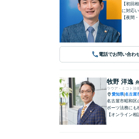
【初回相
に対応い
【夜間・
電話でお問い合わ
牧野 洋逸
ラウア・ミコト法
愛知県
名古屋
|
名古屋市昭和区
ポーツ法務にも
【オンライン相