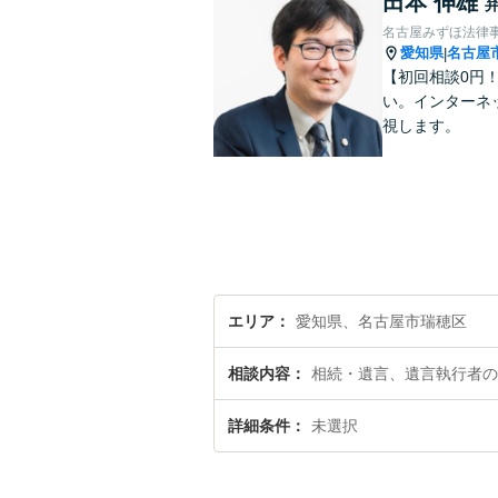
田本 伸雄
名古屋みずほ法律
愛知県
名古屋
|
【初回相談0円
い。インターネ
視します。
エリア
愛知県、名古屋市瑞穂区
相談内容
相続・遺言、遺言執行者の
詳細条件
未選択