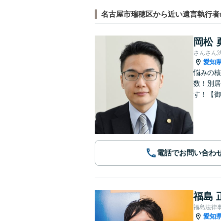
名古屋市瑞穂区から近い遺言執行者
岡松 
さんさん
愛知
悩みの核
数！別居
す！【御
電話でお問い合わ
福島 
福島法律
愛知