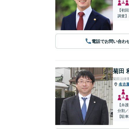
【初回
調査】
電話でお問い合わ
菊田 
菊田法律
名古
【弁護
分割／
【駐車