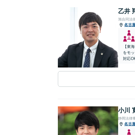
乙井 
旭合同法
名古
【東海
をモッ
対応O
小川 
静岡法律
名古