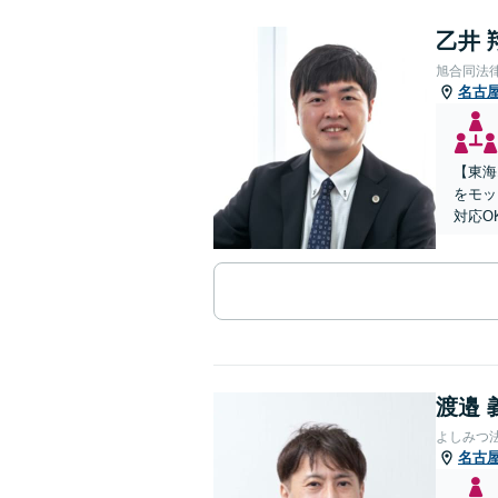
乙井 
旭合同法
名古
【東海
をモッ
対応O
渡邉 
よしみつ
名古