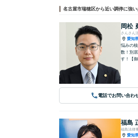
名古屋市瑞穂区から近い調停に強い
岡松 
さんさん
愛知
悩みの核
数！別居
す！【御
電話でお問い合わ
福島 
福島法律
愛知