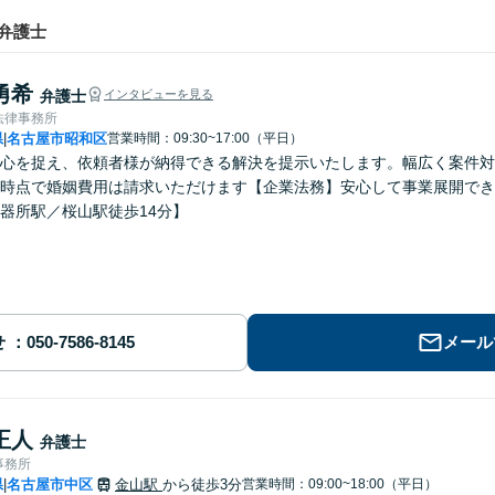
弁護士
勇希
弁護士
インタビューを見る
法律事務所
県
名古屋市昭和区
営業時間：09:30~17:00（平日）
|
心を捉え、依頼者様が納得できる解決を提示いたします。幅広く案件対
時点で婚姻費用は請求いただけます【企業法務】安心して事業展開でき
器所駅／桜山駅徒歩14分】
せ
メール
正人
弁護士
事務所
県
名古屋市中区
金山駅
から徒歩3分
営業時間：09:00~18:00（平日）
|