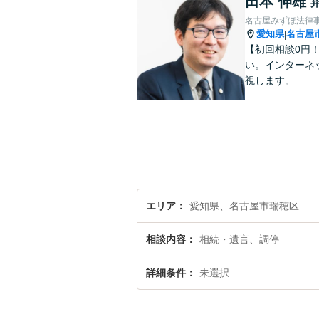
田本 伸雄
名古屋みずほ法律
愛知県
名古屋
|
【初回相談0円
い。インターネ
視します。
エリア
愛知県、名古屋市瑞穂区
相談内容
相続・遺言、調停
詳細条件
未選択