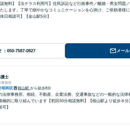
談無料】【法テラス利用可】住民訴訟など行政事件／離婚・男女問題／
たします。丁寧で細やかなコミュニケーションを心掛け、ご依頼者様に
休日相談可】【金山駅5分】
せ
メール
弁護士
律事務所
市昭和区
桜山駅
から徒歩8分
の法律事務所。相続、不動産、企業法務、交通事故などの一般的な法律
積極的に取り組んでいます【初回30分相談無料】【桜山駅より徒歩８分
談可】