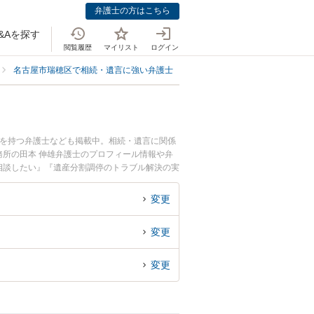
弁護士の方はこちら
&Aを探す
閲覧履歴
マイリスト
ログイン
名古屋市瑞穂区で相続・遺言に強い弁護士
名古屋市瑞穂区で調停に強い弁
例を持つ弁護士なども掲載中。相続・遺言に関係
所の田本 伸雄弁護士のプロフィール情報や弁
相談したい』『遺産分割調停のトラブル解決の実
い』などでお困りの相談者さんにおすすめです。
変更
変更
変更