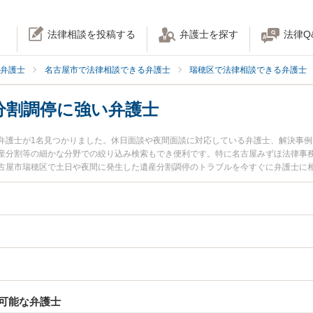
法律相談を投稿する
弁護士を探す
法律Q
弁護士
名古屋市で法律相談できる弁護士
瑞穂区で法律相談できる弁護士
分割調停に強い弁護士
弁護士が1名見つかりました。休日面談や夜間面談に対応している弁護士、解決事
産分割等の細かな分野での絞り込み検索もでき便利です。特に名古屋みずほ法律事務
古屋市瑞穂区で土日や夜間に発生した遺産分割調停のトラブルを今すぐに弁護士に
談無料で遺産分割調停を法律相談できる名古屋市瑞穂区内の弁護士に相談予約した
可能な弁護士