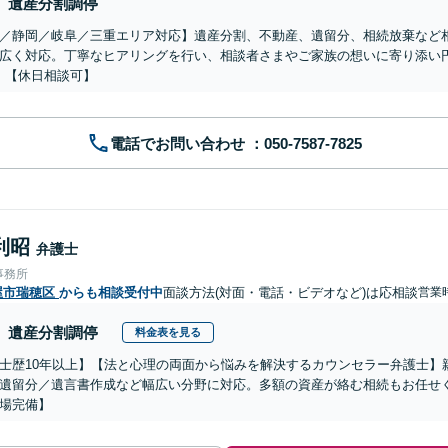
遺産分割調停
／静岡／岐阜／三重エリア対応】遺産分割、不動産、遺留分、相続放棄など
広く対応。丁寧なヒアリングを行い、相談者さまやご家族の想いに寄り添い
】【休日相談可】
電話でお問い合わせ
利昭
弁護士
事務所
屋市瑞穂区
からも相談受付中
面談方法(対面・電話・ビデオなど)は応相談
営業時
遺産分割調停
料金表を見る
士歴10年以上】【法と心理の両面から悩みを解決するカウンセラー弁護士】
遺留分／遺言書作成など幅広い分野に対応。多額の資産が絡む相続もお任せ
場完備】