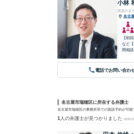
小林 
清流のま
名古
【初回
など【
間相談
電話でお問い合わ
名古屋市瑞穂区に所在する弁護士
名古屋市瑞穂区の事務所等での面談予約が可能
1
人の弁護士が見つかりました
(検索結