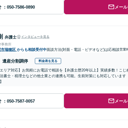
せ
メール
剛
弁護士
インタビューを見る
律事務所
屋市瑞穂区
からも相談受付中
面談方法(対面・電話・ビデオなど)は応相談
営業時
遺産分割調停
料金表を見る
エリア対応】お気軽にお電話で相談を【弁護士歴20年以上】実績多数！こじ
法書士・税理士などの他士業との連携も可能。生前対策にも対応しています
】
せ
メール