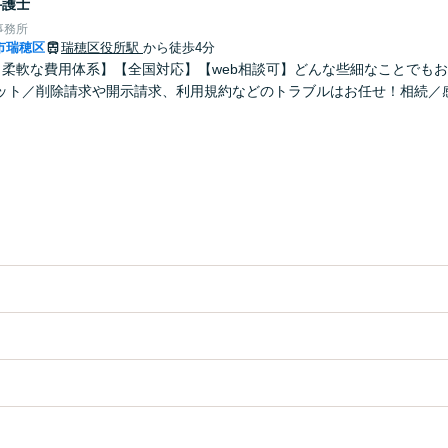
弁護士
事務所
市瑞穂区
瑞穂区役所駅
から徒歩4分
！柔軟な費用体系】【全国対応】【web相談可】どんな些細なことでも
ット／削除請求や開示請求、利用規約などのトラブルはお任せ！相続／