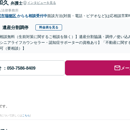
和久
弁護士
インタビューを見る
ち法律事務所
屋市瑞穂区
からも相談受付中
面談方法(対面・電話・ビデオなど)は応相談
営業時
遺産分割調停
料金表を見る
相談無料（生前対策に関するご相談を除く）】遺産分割協議・調停／使い込
シニアライフカウンセラー・認知症サポーターの資格あり】「不動産に関す
可（要相談）】
せ
メー
です。
果について詳しくは
こちら
)