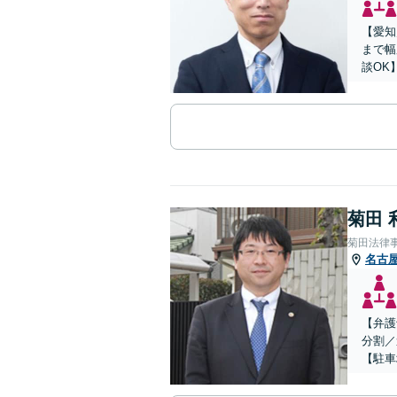
【愛知
まで幅
談OK
菊田 
菊田法律
名古
【弁護
分割／
【駐車