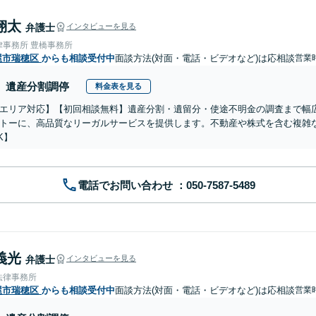
翔太
弁護士
インタビューを見る
律事務所 豊橋事務所
屋市瑞穂区
からも相談受付中
面談方法(対面・電話・ビデオなど)は応相談
営業時
遺産分割調停
料金表を見る
エリア対応】【初回相談無料】遺産分割・遺留分・使途不明金の調査まで幅広
トーに、高品質なリーガルサービスを提供します。不動産や株式を含む複雑
K】
電話でお問い合わせ
義光
弁護士
インタビューを見る
法律事務所
屋市瑞穂区
からも相談受付中
面談方法(対面・電話・ビデオなど)は応相談
営業時