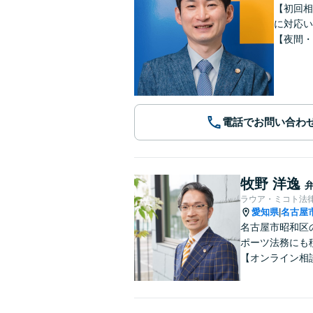
【初回相
に対応い
【夜間・
電話でお問い合わ
牧野 洋逸
ラウア・ミコト法
愛知県
名古屋
|
名古屋市昭和区
ポーツ法務にも
【オンライン相