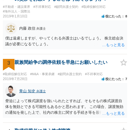
の退職は正当事由が必要です。 解任は自由に可能ですが、正当事由が
#不動産・建設業界
#不祥事対応
#顧問弁護士契約
#取締役解任対応
無ければ、損害賠償の対象になります。 もっとも、元より無報酬な
#海外法人・国際法
ら、損害が無いようには思いますが、その点、何か言ってくるかもし
2019年1月10日
役にたった
8
れませんね。
内藤 政信
弁護士
僕は遠慮しますが、やってくれる弁護士はいるでしょう。 株主総会決
議が必要になるでしょう。
3
親族間紛争の調停依頼を早急にお願いしたい
#取締役解任対応
#M&A・事業承継
#顧問弁護士契約
#不祥事対応
2019年7月28日
役にたった
7
青山 知史
弁護士
脅迫によって株式譲渡を強いられたとすれば、そもそもの株式譲渡自
体を無効とできる可能性もあるかと思われます。 この場合、譲渡無効
の通知を発した上で、社内の株主に関する手続き等を履行していく必
要がありますが、相手方も強硬な姿勢のようであり、場合によっては
株主権確認訴訟等に発展する可能性はあるかと思われます。 いずれに
しても、譲渡時の状況やその裏付けとなる証拠の有無、また、当該会