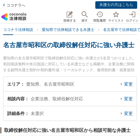
弁護士の方はこちら
ココナラへ
投稿する
探す
閲覧履歴
マイリスト
ログイン
ココナラ法律相談
愛知県で法律相談できる弁護士
名古屋市で法律相談
名古屋市昭和区の取締役解任対応に強い弁護士
愛知県の名古屋市昭和区で取締役解任対応に強い弁護士が1名見つかりました。
初回面談無料や休日面談に対応している弁護士なども掲載中。企業法務に関係
する顧問弁護士契約や契約書作成・リーガルチェック、雇用契約書・就業規則
作成等の細かな分野での絞り込み検索もでき便利です。特にラウア・ミコト法
律事務所の牧野 洋逸弁護士のプロフィール情報や弁護士費用、強みなどが注目
エリア
愛知県、名古屋市昭和区
変更
されています。『名古屋市昭和区で土日や夜間に発生した取締役解任対応のト
ラブルを今すぐに弁護士に相談したい』『取締役解任対応のトラブル解決の実
相談内容
企業法務、取締役解任対応
変更
績豊富な近くの弁護士を検索したい』『初回相談無料で取締役解任対応を法律
相談できる名古屋市昭和区内の弁護士に相談予約したい』などでお困りの相談
者さんにおすすめです。
詳細条件
未選択
変更
取締役解任対応に強い名古屋市昭和区から相談可能な弁護士