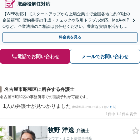
取締役解任対応
【WEB対応】【スタートアップから上場企業まで全国各地に約90社の
企業顧問】契約書等の作成・チェックや取引トラブル対応、M&AやIP
Oなど、企業法務のご相談はお任せください。豊富な実績を活かし的
確に対応を進めてまいります。
料金表を見る
電話でお問い合わせ
メールでお問い合わせ
名古屋市昭和区に所在する弁護士
名古屋市昭和区の事務所等での面談予約が可能です。
1
人の弁護士が見つかりました
(検索結果について詳しくは
こちら
)
1件中 1-1件を表示
牧野 洋逸
弁護士
ラウア・ミコト法律事務所