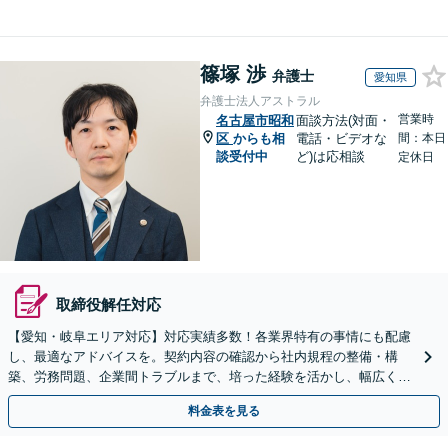
篠塚 渉
弁護士
愛知県
弁護士法人アストラル
営業時
名古屋市昭和
面談方法(対面・
区
からも相
電話・ビデオな
間：本日
談受付中
ど)は応相談
定休日
取締役解任対応
【愛知・岐阜エリア対応】対応実績多数！各業界特有の事情にも配慮
し、最適なアドバイスを。契約内容の確認から社内規程の整備・構
築、労務問題、企業間トラブルまで、培った経験を活かし、幅広く対
応いたします【オンライン面談OK（顧問締結後）】
料金表を見る