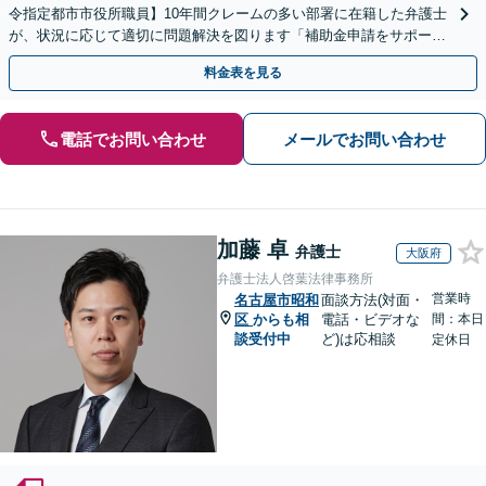
令指定都市市役所職員】10年間クレームの多い部署に在籍した弁護士
が、状況に応じて適切に問題解決を図ります「補助金申請をサポー
ト」【出張相談・WEB面談対応】
料金表を見る
電話でお問い合わせ
メールでお問い合わせ
加藤 卓
弁護士
大阪府
弁護士法人啓葉法律事務所
営業時
名古屋市昭和
面談方法(対面・
区
からも相
電話・ビデオな
間：本日
談受付中
ど)は応相談
定休日