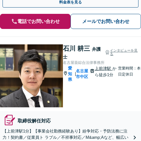
料金表を見る
電話でお問い合わせ
メールでお問い合わせ
石川 耕三
弁護
インタビューを見
る
士
名古屋葵綜合法律事務所
愛
上前津駅
か
営業時間：本
名古屋
知
|
日定休日
ら徒歩1分
市中区
県
取締役解任対応
【上前津駅1分】【事業会社勤務経験あり】紛争対応・予防法務に注
力！契約書／従業員ト ラブル／不祥事対応／M&amp;Aなど、幅広い