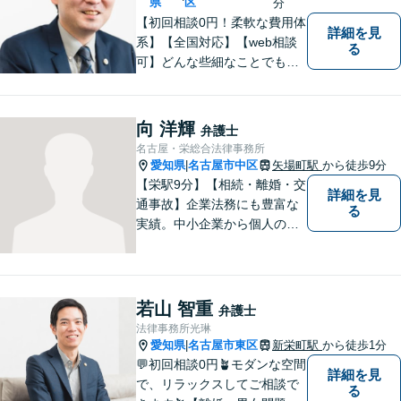
分】
県
区
分
【初回相談0円！柔軟な費用体
詳細を見
系】【全国対応】【web相談
る
可】どんな些細なことでもお
気軽にご相談ください。イン
ターネット／削除請求や開示
請求、利用規約などのトラブ
向 洋輝
弁護士
ルはお任せ！相続／感情面の
名古屋・栄総合法律事務所
納得感を重視します。
愛知県
名古屋市中区
矢場町駅
から徒歩9分
|
【栄駅9分】【相続・離婚・交
詳細を見
通事故】企業法務にも豊富な
る
実績。中小企業から個人の方
まで幅広い法律問題に対応
し、一人ひとりのご事情に寄
り添った解決を目指します。
お困りのことがございました
若山 智重
弁護士
ら、まずはお気軽にご相談く
法律事務所光琳
ださい。
愛知県
名古屋市東区
新栄町駅
から徒歩1分
|
💬初回相談0円🪴モダンな空間
詳細を見
で、リラックスしてご相談で
る