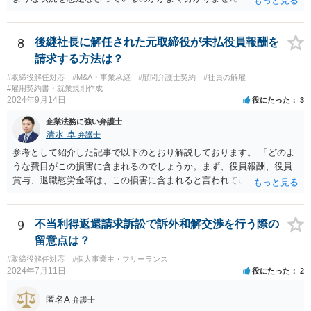
主総会決議取消訴訟の対象あるいは株主総会決議不存在確認訴訟の対
象になるのではないかと思われます。
8
後継社長に解任された元取締役が未払役員報酬を
請求する方法は？
#取締役解任対応
#M&A・事業承継
#顧問弁護士契約
#社員の解雇
#雇用契約書・就業規則作成
2024年9月14日
役にたった
3
企業法務に強い弁護士
清水 卓
弁護士
参考として紹介した記事で以下のとおり解説しております。 「どのよ
うな費目がこの損害に含まれるのでしょうか。まず、役員報酬、役員
賞与、退職慰労金等は、この損害に含まれると言われています。また
手当等異なる名称が使用されていても、実質はこれらと同じような性
質の金員と判断されれば、損害に含まれる可能性があります。 慰謝料
や弁護士費用については、これらの損害に含まれないと述べる裁判例
9
不当利得返還請求訴訟で訴外和解交渉を行う際の
もありますが、含まれるとする見解もあり、争いがあるところです
留意点は？
（なお、含まれないとしても、民法の不法行為などの別の法律構成で
#取締役解任対応
#個人事業主・フリーランス
賠償請求される可能性もあります）。」 → このように、法律構成の工
2024年7月11日
役にたった
2
夫等次第では、慰謝料請求の余地もあるのですが、あなたのケースで
は、不法行為構成で請求しようとすると、３年の消滅時効の壁に阻ま
匿名A
弁護士
れるリスクがあるため、慰謝料請求までは難しいかもしれません。