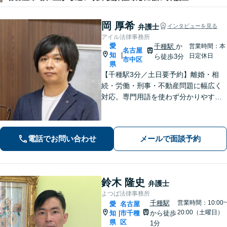
岡 厚希
弁護士
インタビューを見る
アイル法律事務所
愛
千種駅
か
営業時間：本
名古屋
知
|
日定休日
ら徒歩3分
市中区
県
【千種駅3分／土日要予約】離婚・相
続・労働・刑事・不動産問題に幅広く
対応。専門用語を使わず分かりやすく
ご説明します。「話しやすい」と評判
の弁護士が、あなたが気づいていない
最適な解決策まで、期待を超える「必
電話でお問い合わせ
メールで面談予約
要十分以上」のサポートをご提供しま
す。
鈴木 隆史
弁護士
よつば法律事務所
千種駅
営業時間：10:00~
愛
名古屋
20:00（土曜日）
知
市千種
から徒歩
|
県
区
1分