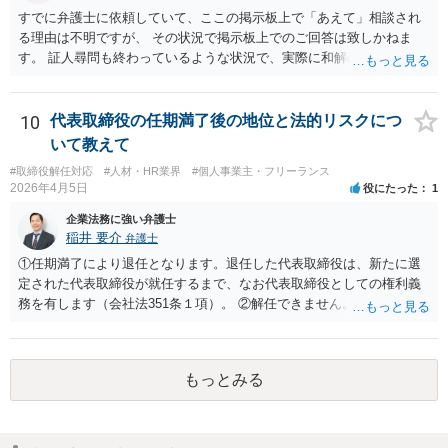
損害のメイン部分は役員報酬の部分かと思われます。会社法第３３９
すでに弁護士に依頼していて、ここの掲示板上で「あえて」相談され
条２項の損害賠償責任の法的性質について、法律により設けられた特
る理由は不明ですが、 その状況で掲示板上でのご回答は致しかねま
別の責任（法定責任）と解する立場であっても、時効期間の観点から
す。 証人尋問も終わっているような状況で、実際に和解のお話も進ん
は、早めに請求行動を試みる等の対策を講じておくべきかと思いま
でいる様子であるところ、 そのような経緯、相手方にそのようにお伝
す。 この掲示板での私からの回答はこれで終わりにさせていただぎ
えになられたい理由、原告側の温度感、裁判の流れ、判決となったと
す。より詳しくは、証拠を持参の上、法律事務所に赴いて弁護士に直
きの見通しなどの事情を排除して、和解に関する要求の妥当性を部分
10
代表取締役の任期満了後の地位と法的リスクにつ
接相談•依頼してみることをご検討下さい。
的にのみ責任を持って判断することはできません。 セカンドオピニオ
いて教えて
ンをご希望であれば、掲示板上で漠然と質問されるよりも、 実際に訴
#取締役解任対応
#人材・HR業界
#個人事業主・フリーランス
訟に関する資料や経緯を踏まえて、直接弁護士事務所にてご相談され
2026年4月5日
役にたった
1
る方が良いかと思います。
企業法務に強い弁護士
稲井 要介
弁護士
①任期満了により退任となります。退任した代表取締役は、新たに選
定された代表取締役が就任するまで、なお代表取締役としての権利義
務を有します（会社法351条１項）。 ②解任できません。 ③金融機関
や取引先より、後任の代表取締役はいつ選任されるか、と指摘される
可能性があります。また、権利義務代表取締役であっても、第三者か
ら損害賠償請求を受けるリスクがあります（会社法429条１項）。
もっとみる