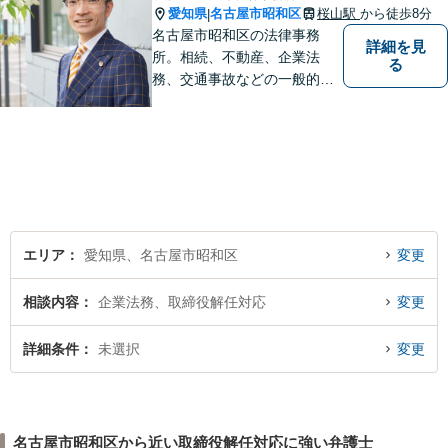
愛知県
名古屋市昭和区
桜山駅
から徒歩8分
|
名古屋市昭和区の法律事務
詳細を見
所。相続、不動産、企業法
る
務、交通事故などの一般的な
法律相談はもちろん、スポー
ツ法務にも積極的に取り組ん
でいます【初回30分相談無
料】【桜山駅より徒歩８分】
【駐車場あり】【オンライン
相談可】
エリア
愛知県、名古屋市昭和区
変更
相談内容
企業法務、取締役解任対応
変更
詳細条件
未選択
変更
名古屋市昭和区から近い取締役解任対応に強い弁護士