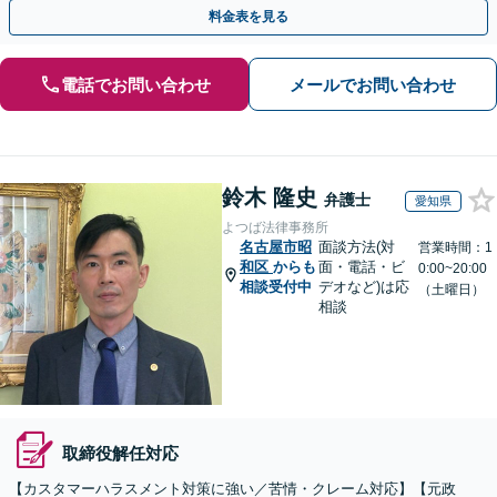
権の相談もお任せ！【顧問契約も受付中】【完全個室】
料金表を見る
電話でお問い合わせ
メールでお問い合わせ
鈴木 隆史
弁護士
愛知県
よつば法律事務所
名古屋市昭
面談方法(対
営業時間：1
和区
からも
面・電話・ビ
0:00~20:00
相談受付中
デオなど)は応
（土曜日）
相談
取締役解任対応
【カスタマーハラスメント対策に強い／苦情・クレーム対応】【元政