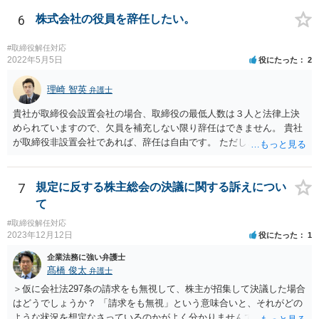
任していた場合には、基本はその選任自体は有効となり、監査も有効
となりますが、当該監査役が損害賠償責任を負う可能性があります。
6
株式会社の役員を辞任したい。
もっとも、親会社が親会社の監査役を子会社の取締役に選任した場合
には、監査が無効になる可能性があります。 いずれにせよ兼任規制に
#取締役解任対応
反する兼任の場合には、監査役の辞任等を検討する対応がベターに思
2022年5月5日
役にたった
2
われます。
理崎 智英
弁護士
貴社が取締役会設置会社の場合、取締役の最低人数は３人と法律上決
められていますので、欠員を補充しない限り辞任はできません。 貴社
が取締役非設置会社であれば、辞任は自由です。 ただし、会社にとっ
て「不利な時期」に辞任した場合であって、辞任により会社に損害が
生じた場合、会社に対して損害賠償をする必要があります。 一度、今
後の対応等について、弁護士にご相談されることをお勧めします。
7
規定に反する株主総会の決議に関する訴えについ
て
#取締役解任対応
2023年12月12日
役にたった
1
企業法務に強い弁護士
髙橋 俊太
弁護士
＞仮に会社法297条の請求をも無視して、株主が招集して決議した場合
はどうでしょうか？ 「請求をも無視」という意味合いと、それがどの
ような状況を想定なさっているのかがよく分かりませんでしたが、株