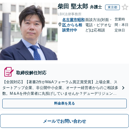
柴田 堅太郎
弁護士
東京都
LBX法律事務所
営業時
名古屋市昭和
面談方法(対面・
区
からも相
電話・ビデオな
間：本日
談受付中
ど)は応相談
定休日
取締役解任対応
【全国対応】【著書2作がM&Aフォーラム賞正賞受賞】上場企業、ス
タートアップ企業、非公開中小企業、オーナー経営者からのご相談多
数。M＆Aを仲介業者に丸投げしていませんか？デューデリジェンス
や契約書作成・交渉はお任せください【初回無料】
料金表を見る
メールでお問い合わせ