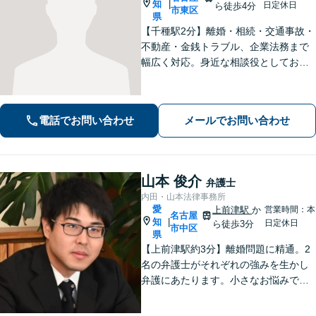
知
|
日定休日
ら徒歩4分
市東区
県
【千種駅2分】離婚・相続・交通事故・
不動産・金銭トラブル、企業法務まで
幅広く対応。身近な相談役としてお悩
みをじっくり伺い、わかりやすくご説
明します。平穏な日常を取り戻すた
め、まずは気軽にご相談ください。
電話でお問い合わせ
メールでお問い合わせ
【土日祝対応可、夜間対応可】【オン
ライン対応可】
山本 俊介
弁護士
内田・山本法律事務所
愛
上前津駅
か
営業時間：本
名古屋
知
|
日定休日
ら徒歩3分
市中区
県
【上前津駅約3分】離婚問題に精通。2
名の弁護士がそれぞれの強みを生かし
弁護にあたります。小さなお悩みで
も、まずは気軽にご相談ください。納
得のいく解決のため、最大限のアドバ