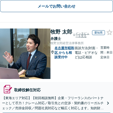
メールでお問い合わせ
牧野 太郎
愛知県
インタビュ
ーを見る
弁護士
牧野太郎経営法律事務所
営業時
名古屋市昭和
面談方法(対面・
区
からも相
電話・ビデオな
間：本日
談受付中
ど)は応相談
定休日
取締役解任対応
【東海エリア対応】【初回相談無料】企業・フリーランスのパートナ
ーとして尽力！クレーム対応／取引先との交渉・契約書のリーガルチ
ェック／売掛金回収／問題社員対応など幅広く対応します。知的財産