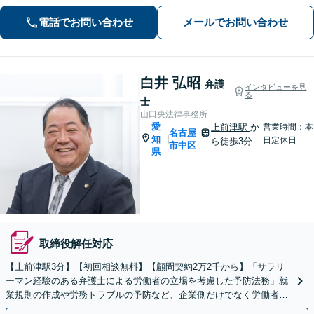
イスを行います！【初回相談無料】
電話でお問い合わせ
メールでお問い合わせ
白井 弘昭
弁護
インタビューを見
る
士
山口央法律事務所
愛
上前津駅
か
営業時間：本
名古屋
知
|
日定休日
ら徒歩3分
市中区
県
取締役解任対応
【上前津駅3分】【初回相談無料】【顧問契約2万2千から】「サラリ
ーマン経験のある弁護士による労働者の立場を考慮した予防法務」就
業規則の作成や労務トラブルの予防など、企業側だけでなく労働者の
視点も大切にしたバランスよい法務サポートを提供します