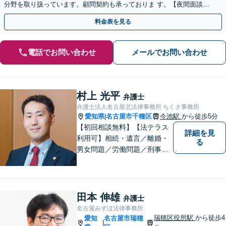
分野を取り扱っています。顧問契約も承っておりま す。【夜間面談可
能】【オンライン相談可能】
料金表を見る
電話でお問い合わせ
メールでお問い合わせ
村上 光平
弁護士
弁護士法人名古屋北法律事務所 ちくさ事務所
愛知県
名古屋市千種区
今池駅
から徒歩5分
|
【初回相談無料】【法テラス
詳細を見
利用可】相続・遺言／離婚・
る
男女問題／労働問題／刑事事
件／借金問題に注力！依頼者
さまのお悩みに寄り添った、
質の高いリーガルサービスを
ご提供。小さなお困り事でも
田本 伸雄
弁護士
構いません【夜間・休日面
名古屋みずほ法律事務所
談】【完全個室】【今池駅3
瑞穂区役所駅
から徒歩4
愛知
名古屋市瑞穂
|