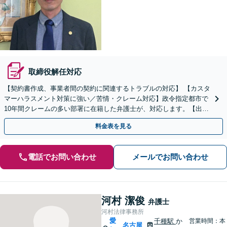
取締役解任対応
【契約書作成、事業者間の契約に関連するトラブルの対応】 【カスタ
マーハラスメント対策に強い／苦情・クレーム対応】政令指定都市で
10年間クレームの多い部署に在籍した弁護士が、対応します。【出張
相談・WEB面談対応】【休日・夜間相談可】
料金表を見る
電話でお問い合わせ
メールでお問い合わせ
河村 潔俊
弁護士
河村法律事務所
愛
千種駅
か
営業時間：本
名古屋