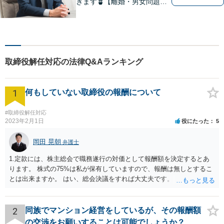
きます🪴【離婚・男女問題】
不倫の慰謝料請求や財産分与
など。「私、離婚するのか
も」と思った時点でお早めに
ご相談ください。明るい未来
に向け一緒に歩んでいきまし
取締役解任対応の法律Q&Aランキング
ょう【相続の相談にも対応】
1
何もしていない取締役の報酬について
#取締役解任対応
2023年2月1日
役にたった
5
岡田 晃朝
弁護士
1.定款には、株主総会で職務遂行の対価として報酬額を決定するとあ
ります。 株式の75%は私が保有していますので、報酬は無しとするこ
とは出来ますか。 はい、総会決議をすれば大丈夫です。 一応、就任時
に報酬を払う約束がある場合、出来る限り決議するように会社が動く
必要がありますが、本件では、そういう約束も無いようですし、大丈
夫でしょう。 2.定款には、任期も総会で決めるとありますので、短縮
2
同族でマンション経営をしているが、その報酬額
して、取締役を任期満了で辞めてもらっても良いでしょうか？ 途中で
の交渉をお願いすることは可能でしょうか？