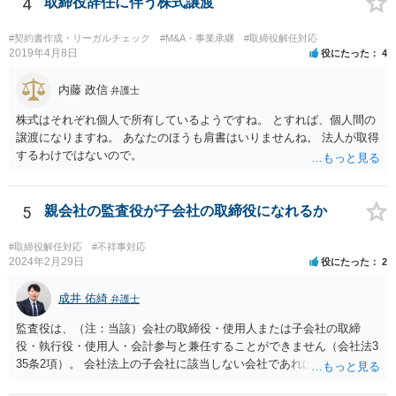
4
取締役辞任に伴う株式譲渡
社の定款等によって、採れる手段も変わってこようかと思われますの
で、早い段階で、 関連資料をお持ちの上、弁護士にご相談をされたほ
#契約書作成・リーガルチェック
#M&A・事業承継
#取締役解任対応
うが良いかと思慮いたします。
2019年4月8日
役にたった
4
内藤 政信
弁護士
株式はそれぞれ個人で所有しているようですね。 とすれば、個人間の
譲渡になりますね。 あなたのほうも肩書はいりませんね。 法人が取得
するわけではないので。
5
親会社の監査役が子会社の取締役になれるか
#取締役解任対応
#不祥事対応
2024年2月29日
役にたった
2
成井 佑綺
弁護士
監査役は、（注：当該）会社の取締役・使用人または子会社の取締
役・執行役・使用人・会計参与と兼任することができません（会社法3
35条2項）。 会社法上の子会社に該当しない会社であれば上記の兼任
規制は及びません。 なお、この兼任規制に反して監査役が取締役を兼