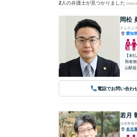
2
人の弁護士が見つかりました
(検索結
岡松 
さんさん
愛知
【未払
用者側
山駅徒
電話でお問い合わ
若月 
法律事務
名古