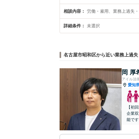
相談内容
労働・雇用、業務上過失・
詳細条件
未選択
名古屋市昭和区から近い業務上過失
岡 厚
アイル法
愛知
【初回
企業双
能です