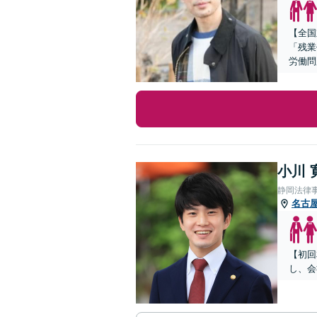
【全国
「残業
労働問
小川 
静岡法律
名古
【初回
し、会