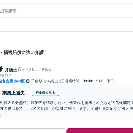
損害賠償
・損害賠償に強い弁護士
希
弁護士
インタビューを見る
律事務所
県
名古屋市中区
千種駅
から徒歩3分
営業時間：09:00~19:00（平日）
|
業務上過失
料金表を見る
相談３０分無料】残業代を請求したい、残業代を請求されたなどの労働問題
方の視点を持ち、2名の弁護士が親身に対応します。問題社員対応など法人法務
。