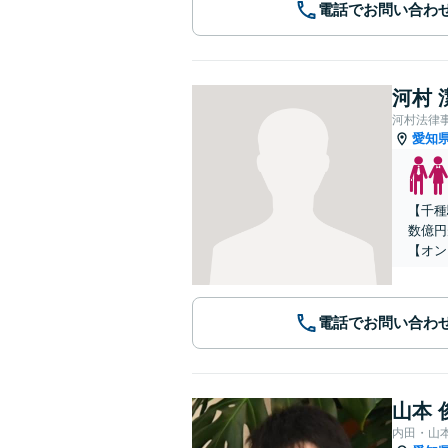
電話でお問い合わ
河村 
河村法律
愛知
【千種
数億円
【オン
電話でお問い合わ
山本 
内田・山