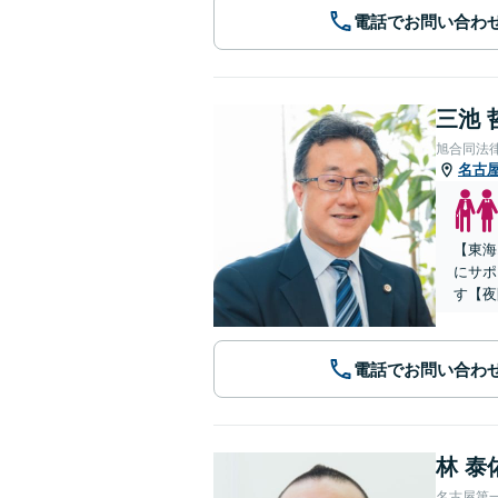
電話でお問い合わ
三池 
旭合同法
名古
【東海
にサポ
す【夜
電話でお問い合わ
林 泰
名古屋第