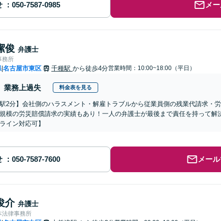
せ
メー
潔俊
弁護士
事務所
県
名古屋市東区
千種駅
から徒歩4分
営業時間：10:00~18:00（平日）
|
業務上過失
料金表を見る
駅2分】会社側のハラスメント・解雇トラブルから従業員側の残業代請求・
規模の労災賠償請求の実績もあり！一人の弁護士が最後まで責任を持って解
ライン対応可】
せ
メール
俊介
弁護士
本法律事務所