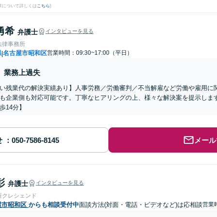
果について詳しくは
こちら
)
勇希
弁護士
インタビューを見る
法律事務所
県
名古屋市昭和区
営業時間：09:30~17:00（平日）
|
業務上過失
い残業代の解決実績あり】人事労務／労働審判／不当解雇など労働や雇用に
も企業側も対応可能です。丁寧なヒアリングの上、様々な解決案を提示しま
歩14分】
せ
メール
彰
弁護士
インタビューを見る
所クレシェンド
屋市昭和区
からも相談受付中
面談方法(対面・電話・ビデオなど)は応相談
営業時