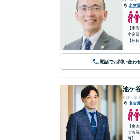
名古
【東海
小企業
【休日
電話でお問い合わ
池ケ谷
弁護士法
名古
【全国
でも泣
可】