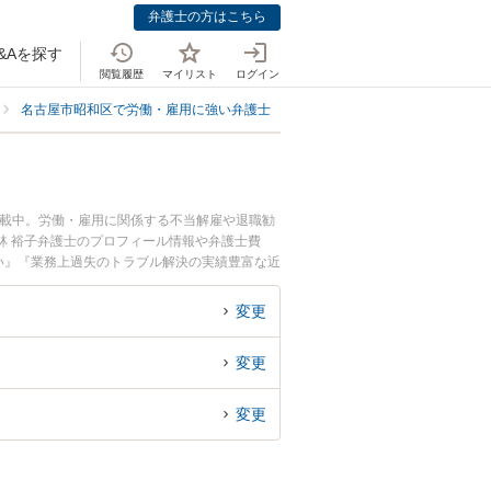
弁護士の方はこちら
&Aを探す
閲覧履歴
マイリスト
ログイン
名古屋市昭和区で労働・雇用に強い弁護士
名古屋市昭和区で業務上過失・
掲載中。労働・雇用に関係する不当解雇や退職勧
林 裕子弁護士のプロフィール情報や弁護士費
い』『業務上過失のトラブル解決の実績豊富な近
困りの相談者さんにおすすめです。
変更
変更
変更