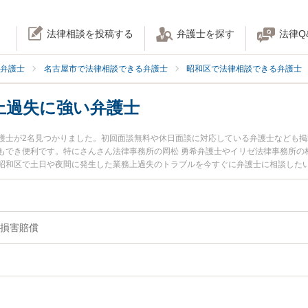
法律相談を投稿する
弁護士を探す
法律Q
弁護士
名古屋市で法律相談できる弁護士
昭和区で法律相談できる弁護士
上過失に強い弁護士
護士が2名見つかりました。初回面談無料や休日面談に対応している弁護士なども
もでき便利です。特にさんさん法律事務所の岡松 勇希弁護士やイリゼ法律事務所の
昭和区で土日や夜間に発生した業務上過失のトラブルを今すぐに弁護士に相談した
務上過失を法律相談できる名古屋市昭和区内の弁護士に相談予約したい』などでお
損害賠償