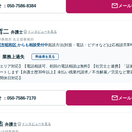
せ
メール
哲二
弁護士
インタビューを見る
律事務所 名古屋事務所
屋市昭和区
からも相談受付中
面談方法(対面・電話・ビデオなど)は応相談
営業時
業務上過失
料金表を見る
エリア対応】【電話相談可、初回の電話相談は無料】【社労士と連携】「証
ートします【弁護士歴30年以上】未払い残業代請求／不当解雇／労災など豊
間休日対応】
せ
メール
佑
弁護士
インタビューを見る
一法律事務所