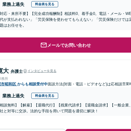
業務上過失
料金表を見る
対応・来所不要】【完全成功報酬制】相談料0、着手金0。電話・メール・W
代が支払われない」「労災保険を使わせてもらえない」「労災保険だけでは
題はお任せを。
メールでお問い合わせ
寛大
弁護士
インタビューを見る
事務所
屋市昭和区
からも相談受付中
面談方法(対面・電話・ビデオなど)は応相談
営業時
業務上過失
料金表を見る
相談無料】【解雇】【退職代行】【残業代請求】【退職金請求】【一般企業
社と対等に交渉。法的な手段を用いて問題を適切に解決！