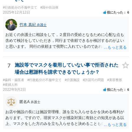
#行政処分の不服申立て
#国や自治体
2025年12月12日
役にたった
6
竹本 真紀
弁護士
お近くの弁護士に相談をして，２度目の受給となるために心配な点も
含めて検討をしていただき，同行まで依頼できるか検討するのがよい
と思います。 同行の依頼まで視野に入れているのであれば，お近くの
弁護士の方の方が，動いてもらいやすいかと思います。
7
施設等でマスクを着用していない事で拒否された
場合は慰謝料を請求できるでしょうか？
#歯科・歯医者
#行政処分の不服申立て
#介護施設
#許認可の問題
#美容整形
#産婦人科
2022年9月2日
役にたった
6
匿名A
弁護士
お店や施設の長には施設管理権、誰を立ち入らせるかを決める権利が
あります。ですので、現状マスクが感染対策に有効との知見がある以
上、マスクをした方のみを立ち入らせると決めることも自由であり、
不当な差別には当たらないと考えられます。 これが公衆浴場や旅館業