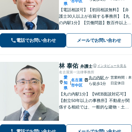
市中区
県
【電話相談可】【初回相談無料】【弁
護士30人以上が在籍する事務所】【丸
の内駅1分】【労働問題】数百件以上の
解決実績あり。残業代、解雇、労働災
害など。企業法務、相続、交通事故､不
電話でお問い合わせ
メールでお問い合わせ
動産、離婚問題、などもお任せくださ
い
林 泰佑
弁護士
インタビューを見る
名古屋第一法律事務所
愛
丸の内駅
か
営業時間：本
名古屋
知
|
日定休日
ら徒歩1分
市中区
県
【丸の内駅1分】【WEB面談対応可】
【創立50年以上の事務所】不動産が関
係する相続では、一般的な建物・土地
から農地まで幅広く対応いたします。
「IT法務部によるチームでの問題解
決」ITに関する深い知見を活かして技
電話でお問い合わせ
メールでお問い合わせ