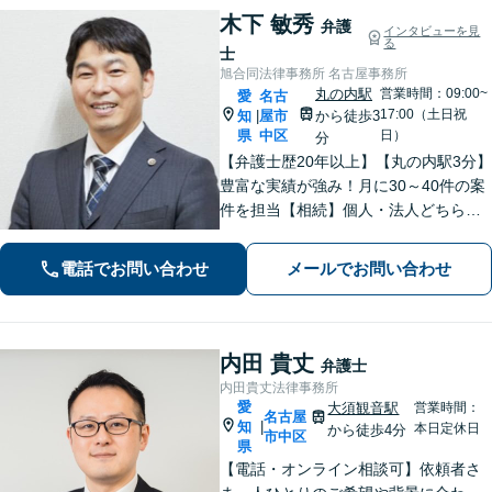
木下 敏秀
弁護
インタビューを見
る
士
旭合同法律事務所 名古屋事務所
丸の内駅
営業時間：09:00~
愛
名古
17:00（土日祝
知
屋市
から徒歩3
|
県
中区
日）
分
【弁護士歴20年以上】【丸の内駅3分】
豊富な実績が強み！月に30～40件の案
件を担当【相続】個人・法人どちらの
相談もお任せください【借金問題】双
方ともに納得する解決を目指します
電話でお問い合わせ
メールでお問い合わせ
【離婚問題】他士業と連携し多角的な
サービスを提供【初回面談無料】
内田 貴丈
弁護士
内田貴丈法律事務所
愛
大須観音駅
営業時間：
名古屋
知
|
本日定休日
から徒歩4分
市中区
県
【電話・オンライン相談可】依頼者さ