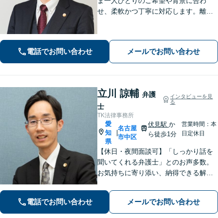
ま一人ひとりのご希望や背景に合わ
せ、柔軟かつ丁寧に対応します。離
婚・男女問題/企業法務労働/債務整理/
債権回収/交通事故など、幅広く対応い
たします。ご相談ください。【大須観
電話でお問い合わせ
メールでお問い合わせ
音駅4分】
立川 諒輔
弁護
インタビューを見
る
士
TK法律事務所
愛
伏見駅
か
営業時間：本
名古屋
知
|
日定休日
ら徒歩1分
市中区
県
【休日・夜間面談可】「しっかり話を
聞いてくれる弁護士」とのお声多数。
お気持ちに寄り添い、納得できる解決
を目指します。【離婚・相続・債務整
理・企業法務など幅広く対応】複数弁
電話でお問い合わせ
メールでお問い合わせ
護士で協議しながら進める体制で、安
心してご相談いただけます。