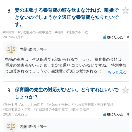
など公益的な側面のある業種ですと、公衆浴場法など各種業法で定め
られた理由以外での利用拒否は禁止されていますし、公の施設でもマ
8
妻の主張する養育費の額を飲まなければ、離婚で
スクなしだけでの利用拒否は問題となりえますが、民間のお店に対し
きないのでしょうか？適正な養育費を知りたいで
ては慰謝料の請求は認められないと考えられます。
す。
#養育費
#行政処分の不服申立て
#調停
#性格の不一致
2019年3月19日
役にたった
8
内藤 政信
弁護士
指摘の車両は、生活保護でも認められるでしょう。 養育費の金額は、
重度の障害者がいるため、算定表通りには いかないですね。 特別事情
で加算されるでしょうが、生活費が詳細に検討される でしょう。 退職
金は、勤続年数に対する別居時までの期間の割合で按分 し、その半額
が分与額になるでしょう。 一度家裁に離婚調停の申立てをしないと、
いつまで立っても、 目処がつかないかもしれないですね。
9
保育園の先生の対応がひどい。どうすればいいで
しょうか？
#学校トラブル・いじめ問題
#自治体や学校などへの損害賠償・慰謝料請求
#教育委員会・学校
#行政処分の不服申立て
#国や自治体
2018年2月22日
役にたった
8
内藤 政信
弁護士