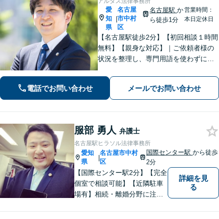
アルタス法律事務所
愛
名古屋
名古屋駅
か
営業時間：
知
市中村
|
本日定休日
ら徒歩1分
県
区
【名古屋駅徒歩2分】【初回相談１時間
無料】【親身な対応】｜ご依頼者様の
状況を整理し、専門用語を使わずに、
丁寧かつ分かりやすくご説明。【借金
問題（債務整理）】に強み。解決でき
電話でお問い合わせ
メールでお問い合わせ
るか悩む前にまずはご相談ください。
服部 勇人
弁護士
名古屋駅ヒラソル法律事務所
国際センター駅
から徒歩
愛知
名古屋市中村
|
県
区
2分
【国際センター駅2分】【完全
詳細を見
個室で相談可能】【近隣駐車
る
場有】相続・離婚分野に注力
しており、多角的にケースを
見ることができるように、相