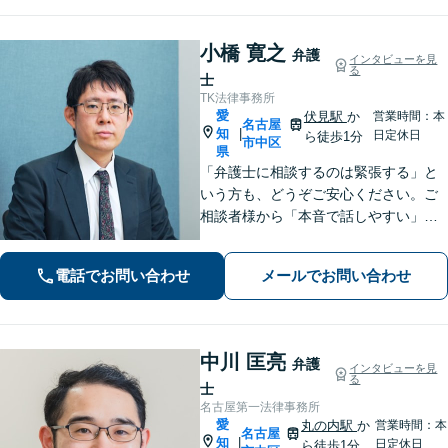
小橋 寛之
弁護
インタビューを見
る
士
TK法律事務所
愛
伏見駅
か
営業時間：本
名古屋
知
|
日定休日
ら徒歩1分
市中区
県
「弁護士に相談するのは緊張する」と
いう方も、どうぞご安心ください。ご
相談者様から「本音で話しやすい」と
言われる親しみやすさが強みです。離
婚や借金、刑事事件など幅広い問題に
電話でお問い合わせ
メールでお問い合わせ
寄り添い、専門家としての確かな視点
で、あなたとの「二人三脚での解決」
を目指します
中川 匡亮
弁護
インタビューを見
る
士
名古屋第一法律事務所
愛
丸の内駅
か
営業時間：本
名古屋
知
|
日定休日
ら徒歩1分