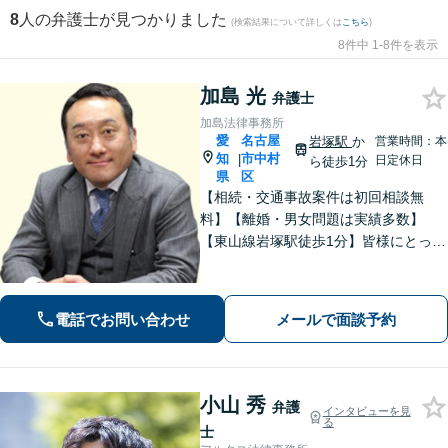
8
人の弁護士が見つかりました
(検索結果について詳しくは
こちら
)
8件中 1-8件を表示
加島 光
弁護士
加島法律事務所
愛
名古屋
岩塚駅
か
営業時間：本
知
市中村
|
日定休日
ら徒歩1分
県
区
【相続・交通事故案件は初回相談無
料】【離婚・男女問題は実績多数】
【東山線岩塚駅徒歩1分】皆様にとって
身近な、敷居の低い弁護士を目指して
います。
電話でお問い合わせ
メールで面談予約
小山 秀
弁護
インタビューを見
る
士