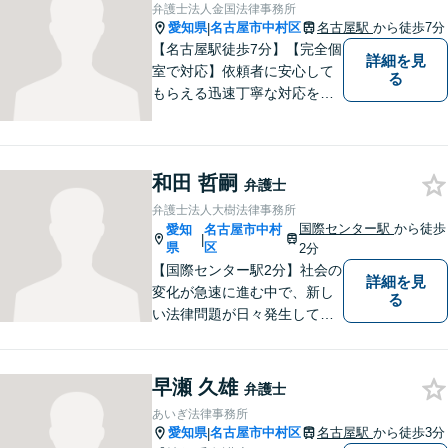
弁護士法人金国法律事務所
な手続きに努めます。【ビデ
愛知県
名古屋市中村区
名古屋駅
から徒歩7分
|
オ面談可】
【名古屋駅徒歩7分】【完全個
詳細を見
室で対応】依頼者に安心して
る
もらえる迅速丁寧な対応をモ
ットーに日々精進。お気軽に
ご相談ください。
和田 哲嗣
弁護士
弁護士法人大樹法律事務所
国際センター駅
から徒歩
愛知
名古屋市中村
|
県
区
2分
【国際センター駅2分】社会の
詳細を見
変化が急速に進む中で、新し
る
い法律問題が日々発生してお
ります。中堅・中小企業が抱
える多様な問題に関して、依
頼者から相談を受け、最良の
早瀬 久雄
弁護士
法的サービスを迅速に提供で
あいぎ法律事務所
きるよう最善の努力をしま
愛知県
名古屋市中村区
名古屋駅
から徒歩3分
|
す。