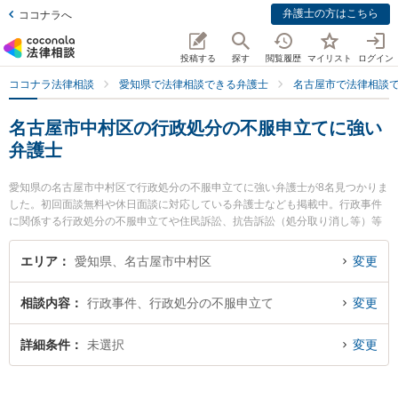
弁護士の方はこちら
ココナラへ
投稿する
探す
閲覧履歴
マイリスト
ログイン
ココナラ法律相談
愛知県で法律相談できる弁護士
名古屋市で法律相談
名古屋市中村区の行政処分の不服申立てに強い
弁護士
愛知県の名古屋市中村区で行政処分の不服申立てに強い弁護士が8名見つかりま
した。初回面談無料や休日面談に対応している弁護士なども掲載中。行政事件
に関係する行政処分の不服申立てや住民訴訟、抗告訴訟（処分取り消し等）等
の細かな分野での絞り込み検索もでき便利です。特に加島法律事務所の加島 光
弁護士やアルタス法律事務所の小山 秀弁護士、名古屋駅ヒラソル法律事務所の
エリア
愛知県、名古屋市中村区
変更
服部 勇人弁護士のプロフィール情報や弁護士費用、強みなどが注目されていま
す。『名古屋市中村区で土日や夜間に発生した行政処分の不服申立てのトラブ
相談内容
行政事件、行政処分の不服申立て
変更
ルを今すぐに弁護士に相談したい』『行政処分の不服申立てのトラブル解決の
実績豊富な近くの弁護士を検索したい』『初回相談無料で行政処分の不服申立
てを法律相談できる名古屋市中村区内の弁護士に相談予約したい』などでお困
詳細条件
未選択
変更
りの相談者さんにおすすめです。