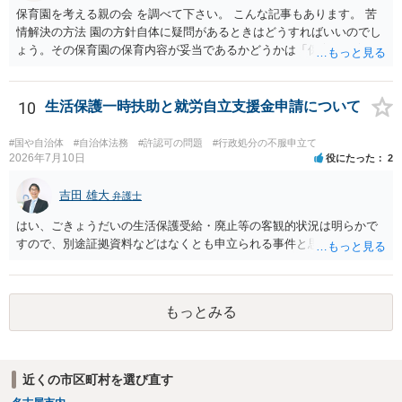
保育園を考える親の会 を調べて下さい。 こんな記事もあります。 苦
情解決の方法 園の方針自体に疑問があるときはどうすればいいのでし
ょう。その保育園の保育内容が妥当であるかどうかは「保育所保育指
針」や「第三者評価基準」などのガイドラインで判断できます。 相談
だけで問題が解決できずにこじれた時には、苦情を文書にして保育園
に提出しましょう。園は保護者の苦情に耳を傾けなくてはならないと
10
生活保護一時扶助と就労自立支援金申請について
法律で義務付けられています（児童福祉施設最低基準第十四条の
三）。さらに苦情解決のための第三者委員を施設ごとにおくことも指
#国や自治体
#自治体法務
#許認可の問題
#行政処分の不服申立て
導されています。 保育園との相談や交渉で解決できない時には、区市
2026年7月10日
役にたった
2
町村の担当課に苦情を上げることになります。また、都道府県には
「福祉サービス運営適正化委員会」が設置されています。 認可保育所
吉田 雄大
弁護士
はもちろんのこと、認可外の保育施設でも補助金を受けている施設
はい、ごきょうだいの生活保護受給・廃止等の客観的状況は明らかで
は、市や区、都道府県などの責任の範囲内にありますから、役所も相
すので、別途証拠資料などはなくとも申立られる事件と思います。
談に応じなくてはなりません。
もっとみる
近くの市区町村を選び直す