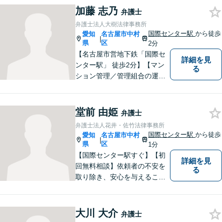
続の専門家と呼ばれる税理士
加藤 志乃
弁護士
の登録もしています。頼れ
弁護士法人大樹法律事務所
る、身近な法律事務所を目指
国際センター駅
から徒歩
愛知
名古屋市中村
|
しています。ぜひ、ご相談く
県
区
2分
ださい。
【名古屋市営地下鉄「国際セ
詳細を見
ンター駅」 徒歩2分】【マン
る
ション管理／管理組合の運営
支援／相続・遺言】皆さんの
お力になれるよう全力を尽く
します。法律問題でお困りの
堂前 由姫
弁護士
方はお気軽にご相談くださ
弁護士法人花井・佐竹法律事務所
い。
国際センター駅
から徒歩
愛知
名古屋市中村
|
県
区
1分
【国際センター駅すぐ】【初
詳細を見
回無料相談】依頼者の不安を
る
取り除き、安心を与えること
を第一に、依頼者の過去との
決別と新しい出発のお手伝い
をします。独自の専門家ネッ
大川 大介
弁護士
トワークを活かし、スムーズ