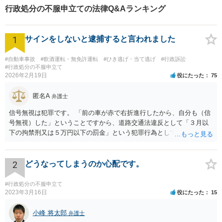
行政処分の不服申立ての法律Q&Aランキング
1
サインをしないと逮捕すると言われました
#自動車事故
#飲酒運転・無免許運転
#ひき逃げ・当て逃げ
#行政訴訟
#行政処分の不服申立て
2026年2月19日
役にたった
75
匿名A
弁護士
信号無視は犯罪です。 「前の車が赤で右折進行したから、自分も（信
号無視）した」ということですから、道路交通法違反として「３月以
下の拘禁刑又は５万円以下の罰金」という犯罪行為として処罰される
可能性がありました。 となると、警察官としては、あなたがサインし
ようとしまいと現行犯逮捕できるわけです。 そこを、「サインをしな
いと逮捕する」というのは、「現行犯逮捕して刑事処分（罰金でも前
2
どうなってしまうのか心配です。
科になる）にできるが、認めてサインすれば反則処理（何千円程度の
反則金があっても前科にならない）ですませてあげる」という意味で
#行政処分の不服申立て
す。 あなたはこの警察官を非難するのではなく、感謝すべきというこ
2023年3月16日
役にたった
15
とです。 警察官の「こんな事を言うのだったら免許証返した方がい
い」との発言ですが、実際「前の車が赤で右折進行したから、自分も
小峰 将太郎
弁護士
（信号無視）した」というあなたと同じ考えの人が運転をしている公