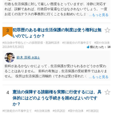
行政も生活保護に対して厳しい態度をとっていますが、冷静に対応す
道は、きちんと交通ルールを守っている人や歩行者らにとってとても
れば、誤解であれば、行政罰や返還などはなされないでしょう。 一度
危険なものであり怖いので、そのような人には是非とも運転免許を返
お近くの法テラスの事務所に行くことをお勧めいたします。
納してほしいと思うのが社会の大勢です。 実際「交通違反を繰り返せ
ば免許停止や取消（強制返納）になる」のはそういうことです。 たま
たま（あなたにとって）いい警察官にあたったことをきっかけに、む
3
犯罪歴のある者は生活保護の制度は使う権利は無
しろ今回を苦い薬（良い教訓）として反省し、次回から「前の車は赤
で右折進行したけど、自分は右折進行を思いとどまった」と交通ルー
いのでしょうか？
ルを遵守するドライバーになってほしいと期待しています。
#自治体や学校などへの損害賠償・慰謝料請求
#行政処分の不服申立て
#国や自治体
2018年5月28日
役にたった
18
鈴木 崇裕
弁護士
前科があるかないかによって，生活保護が受けられるかどうかが変わ
ることはありません。 前科の有無は，生活保護の受給要件ではありま
せん。 役所は生活保護に消極的（できれば受け容れたくない）な姿勢
を示すことが多いようですが， 受給要件を満たしていることをきちん
と説明しましょう。
4
憲法の保障する請願権を実際に行使するには、具
体的にはどのような手続きを踏めばよいのです
か？
#行政処分の不服申立て
#自治体法務
#住民訴訟
#国や自治体
#行政訴訟