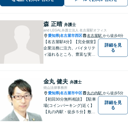
術的な観点からも問題解決をサポー
ト！
森 正晴
弁護士
and LEGAL弁護士法人 名古屋駅オフィス
愛知県
名古屋市西区
名古屋駅
から徒歩4分
|
【名古屋駅4分】【完全個室】
詳細を見
企業法務に注力。バイタリテ
る
ィ溢れるところ、豊富な実
績、気軽に相談できるところ
がアピールポイントです。お
悩みの方は是非ご相談くださ
い。
金丸 健夫
弁護士
焼山法律事務所
愛知県
名古屋市中区
丸の内駅
から徒歩5分
|
【初回30分無料相談】【駐車
詳細を見
場(コインパーキング)近く】
る
【丸の内駅・徒歩５分】敷居
が低く話しやすい雰囲気、難
しい法律用語などをできるだ