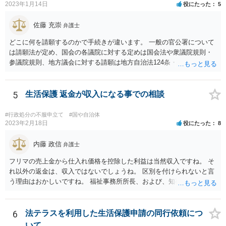
2023年1月14日
役にたった
5
佐藤 充崇
弁護士
どこに何を請願するのかで手続きが違います。 一般の官公署について
は請願法が定め、国会の各議院に対する定めは国会法や衆議院規則・
参議院規則、地方議会に対する請願は地方自治法124条・125条が定め
ています。 請願を行おうとする官公署にまず問いあわせるのが比較的
スムースかと思います。
5
生活保護 返金が収入になる事での相談
#行政処分の不服申立て
#国や自治体
2023年2月18日
役にたった
8
内藤 政信
弁護士
フリマの売上金から仕入れ価格を控除した利益は当然収入ですね。 そ
れ以外の返金は、収入ではないでしょうね。 区別を付けられないと言
う理由はおかしいですね。 福祉事務所所長、および、知事、および、
厚労省の担当部を調べて、 それぞれ同文の質問書を送ってみるといい
でしょう。
6
法テラスを利用した生活保護申請の同行依頼につ
いて