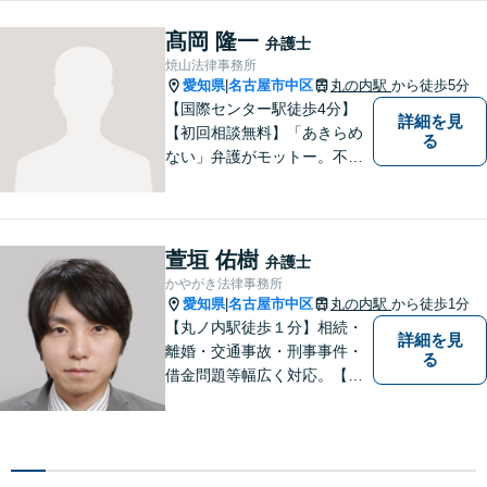
け使わないわかりやすい説明
を常に心がけています。 一人
髙岡 隆一
弁護士
でお悩みを抱え込まず、まず
焼山法律事務所
はご相談を。
愛知県
名古屋市中区
丸の内駅
から徒歩5分
|
【国際センター駅徒歩4分】
詳細を見
【初回相談無料】「あきらめ
る
ない」弁護がモットー。不動
産・離婚・借金など幅広く対
応◎法律問題で不安を抱えて
いる方は、お気軽にご相談く
ださい。共に明るい未来を切
萱垣 佑樹
弁護士
り開いていきましょう。【近
かやがき法律事務所
隣駐車場あり】
愛知県
名古屋市中区
丸の内駅
から徒歩1分
|
【丸ノ内駅徒歩１分】相続・
詳細を見
離婚・交通事故・刑事事件・
る
借金問題等幅広く対応。【迅
速に対応いたします】まず
は、ご相談を。