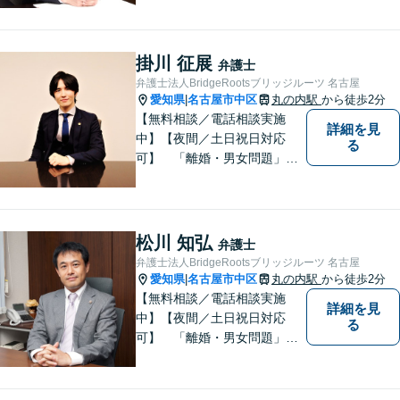
「相続」「債務整理」「刑事
事件」に注力しております。
弁護士と事務職員が力を合わ
掛川 征展
弁護士
せ、依頼者のみなさまに満足
弁護士法人BridgeRootsブリッジルーツ 名古屋
していただけるようサポート
愛知県
名古屋市中区
丸の内駅
から徒歩2分
|
いたします！
【無料相談／電話相談実施
詳細を見
中】【夜間／土日祝日対応
る
可】 「離婚・男女問題」
「交通事故」「労働問題」
「相続」「債務整理」「刑事
事件」に注力しております。
弁護士と事務職員が力を合わ
松川 知弘
弁護士
せ、依頼者のみなさまに満足
弁護士法人BridgeRootsブリッジルーツ 名古屋
していただけるようサポート
愛知県
名古屋市中区
丸の内駅
から徒歩2分
|
いたします！
【無料相談／電話相談実施
詳細を見
中】【夜間／土日祝日対応
る
可】 「離婚・男女問題」
「交通事故」「労働問題」
「相続」「債務整理」「刑事
事件」に注力しております。