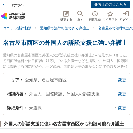
弁護士の方はこちら
ココナラへ
投稿する
探す
閲覧履歴
マイリスト
ログイン
ココナラ法律相談
愛知県で法律相談できる弁護士
名古屋市で法律相談
名古屋市西区の外国人の訴訟支援に強い弁護士
愛知県の名古屋市西区で外国人の訴訟支援に強い弁護士が2名見つかりました。
初回面談無料や休日面談に対応している弁護士なども掲載中。外国人・国際問
題に関係する国際離婚やハーグ条約、国際結婚等の細かな分野での絞り込み検
索もでき便利です。特にand LEGAL弁護士法人 名古屋駅オフィスの森 正晴弁
護士やながえ法律事務所の長江 昂紀弁護士のプロフィール情報や弁護士費用、
エリア
愛知県、名古屋市西区
変更
強みなどが注目されています。『名古屋市西区で土日や夜間に発生した外国人
の訴訟支援のトラブルを今すぐに弁護士に相談したい』『外国人の訴訟支援の
相談内容
外国人・国際問題、外国人の訴訟支援
変更
トラブル解決の実績豊富な近くの弁護士を検索したい』『初回相談無料で外国
人の訴訟支援を法律相談できる名古屋市西区内の弁護士に相談予約したい』な
どでお困りの相談者さんにおすすめです。
詳細条件
未選択
変更
外国人の訴訟支援に強い名古屋市西区から相談可能な弁護士