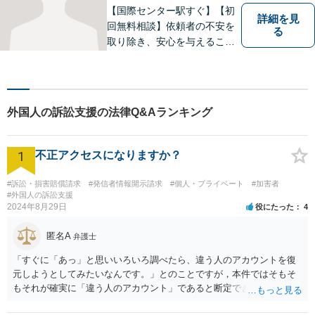
【国際センター駅すぐ】【初
詳細を見
回無料相談】依頼者の不安を
る
取り除き、安心を与えること
を第一に、依頼者の過去との
決別と新しい出発のお手伝い
をします。独自の専門家ネッ
トワークを活かし、スムーズ
外国人の訴訟支援の法律Q&Aランキング
な手続きに努めます。【ビデ
オ面談可】
1
不正アクセスになりますか？
#訴訟・損害賠償請求
#発信者情報開示請求
#個人・プライベート
#加害者
#外国人の訴訟支援
2024年8月29日
役にたった
4
匿名A
弁護士
「すぐに「あっ」と思いいろいろ調べたら、違う人のアカウントを復
元しようとしてみたいなんです。」とのことですが，本件ではそもそ
もそれが確実に「違う人のアカウント」であると断定できていません
し，仮にそのアドレスが実在したとしても不正アクセスの故意が観念