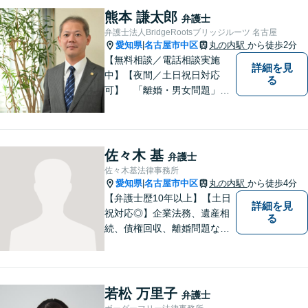
弁護士と事務職員が力を合わ
熊本 謙太郎
弁護士
せ、依頼者のみなさまに満足
弁護士法人BridgeRootsブリッジルーツ 名古屋
していただけるようサポート
愛知県
名古屋市中区
丸の内駅
から徒歩2分
|
いたします！
【無料相談／電話相談実施
詳細を見
中】【夜間／土日祝日対応
る
可】 「離婚・男女問題」
「交通事故」「労働問題」
「相続」「債務整理」「刑事
事件」に注力しております。
弁護士と事務職員が力を合わ
佐々木 基
弁護士
せ、依頼者のみなさまに満足
佐々木基法律事務所
していただけるようサポート
愛知県
名古屋市中区
丸の内駅
から徒歩4分
|
いたします！
【弁護士歴10年以上】【土日
詳細を見
祝対応◎】企業法務、遺産相
る
続、債権回収、離婚問題な
ど、幅広い分野での実績あ
り！トラブルを早期に解決し
て安心頂けるよう全力を尽く
します。お悩みの方はお気軽
若松 万里子
弁護士
にご相談ください！