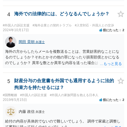
翻訳文も一緒に提出する必要があります。
4
海外での法律的には、どうなるんでしょうか？
#外国人の訴訟支援
#海外企業との契約トラブル
#入管対応・外国人との交渉
2024年10月17日
役にたった
2
岡田 晃朝
弁護士
海外の方からしたらメールを複数送ることは、営業妨害的なことにな
るのでしょうか？それとかその他の罪になったり損害賠償とかになる
のでしょうか？ 異常な数とか異常な内容を送った場合はそういうこと
もあります。海外とあり、その国の法律がどうなっているのかわかり
ませんが、日本ではそうです。 しかし、現実には、あまりないかとは
思います。 お礼を送ったなら、もう伝っているでしょうから、今後
5
財産分与の合意書を外国でも通用するように法的
は、止めておけばよいでしょう。
拘束力を持たせるには？
#国際離婚
#外国人の訴訟支援
#外国人の家族問題を抱える日本人
2019年5月15日
役にたった
2
内藤 政信
弁護士
給付の内容が具体的でないので難しいでしょう。 調停で家裁と調整し
て審判に持って行くのがいいでしょう。