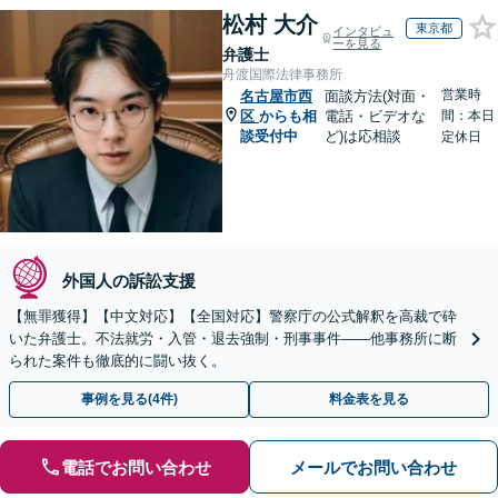
松村 大介
東京都
インタビュ
ーを見る
弁護士
舟渡国際法律事務所
営業時
名古屋市西
面談方法(対面・
区
からも相
電話・ビデオな
間：本日
談受付中
ど)は応相談
定休日
外国人の訴訟支援
【無罪獲得】【中文対応】【全国対応】警察庁の公式解釈を高裁で砕
いた弁護士。不法就労・入管・退去強制・刑事事件——他事務所に断
られた案件も徹底的に闘い抜く。
事例を見る(4件)
料金表を見る
電話でお問い合わせ
メールでお問い合わせ