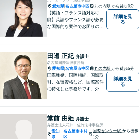
ボーダーフリー法律事務所
愛知県
名古屋市中区
丸の内駅
から徒歩0分
|
【英語・フランス語対応可
詳細を見
能】英語やフランス語が必要
る
な国際的な案件でお困りの方
はご相談ください。
田邊 正紀
弁護士
名古屋国際法律事務所
愛知県
名古屋市中区
丸の内駅
から徒歩5分
|
国際離婚、国際相続、国際取
詳細を見
引、在留資格など、国際案件
る
に特化した事務所です。外国
人の方からの依頼、外国人の
方を相手とする事件、国際ビ
ジネス案件などを多く扱って
います。事務所所属弁護士全
堂前 由姫
弁護士
員、英語での案件対応が可能
弁護士法人花井・佐竹法律事務所
です。
国際センター駅
から徒歩
愛知
名古屋市中村
|
県
区
1分