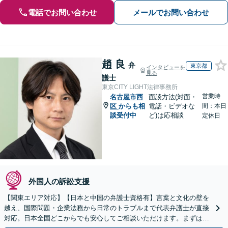
電話でお問い合わせ
メールでお問い合わせ
趙 良
弁
東京都
インタビューを
見る
護士
東京CITY LIGHT法律事務所
営業時
名古屋市西
面談方法(対面・
区
からも相
電話・ビデオな
間：本日
談受付中
ど)は応相談
定休日
外国人の訴訟支援
【関東エリア対応】【日本と中国の弁護士資格有】言葉と文化の壁を
越え、国際問題・企業法務から日常のトラブルまで代表弁護士が直接
対応。日本全国どこからでも安心してご相談いただけます。まずは一