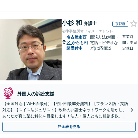
小杉 和
弁護士
京都府
法律事務所オフィス・エトワレ
営業時
名古屋市西
面談方法(対面・
区
からも相
電話・ビデオな
間：本日
談受付中
ど)は応相談
定休日
外国人の訴訟支援
【全国対応｜WEB面談可】【初回相談60分無料】【フランス語・英語
対応】【スイス法ジュリスト】欧州の弁護士ネットワークを活かし、
あなたが真に望む解決を目指します！法人・個人ともに相談多数。細
やかな連絡と粘り強い交渉を徹底【休日・夜間相談可】
料金表を見る