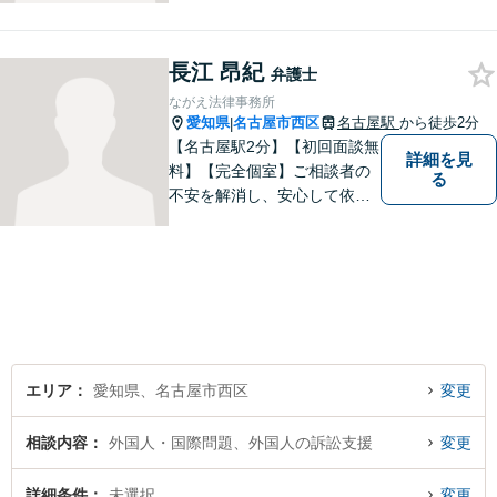
がアピールポイントです。お
悩みの方は是非ご相談くださ
長江 昂紀
い。
弁護士
ながえ法律事務所
愛知県
名古屋市西区
名古屋駅
から徒歩2分
|
【名古屋駅2分】【初回面談無
詳細を見
料】【完全個室】ご相談者の
る
不安を解消し、安心して依頼
いただけるよう、わかりやす
い費用体系を心がけ、事前に
しっかりと説明を行います。
依頼者の気持ちに寄り添い、
最適な解決策をご提案するこ
とを大切にしています。
エリア
愛知県、名古屋市西区
変更
相談内容
外国人・国際問題、外国人の訴訟支援
変更
詳細条件
未選択
変更