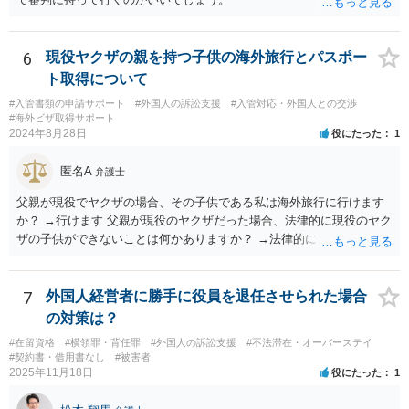
6
現役ヤクザの親を持つ子供の海外旅行とパスポー
ト取得について
#入管書類の申請サポート
#外国人の訴訟支援
#入管対応・外国人との交渉
#海外ビザ取得サポート
2024年8月28日
役にたった
1
匿名A
弁護士
父親が現役でヤクザの場合、その子供である私は海外旅行に行けます
か？ →行けます 父親が現役のヤクザだった場合、法律的に現役のヤク
ザの子供ができないことは何かありますか？ →法律的に、ということ
であれば、ないかと思います。
7
外国人経営者に勝手に役員を退任させられた場合
の対策は？
#在留資格
#横領罪・背任罪
#外国人の訴訟支援
#不法滞在・オーバーステイ
#契約書・借用書なし
#被害者
2025年11月18日
役にたった
1