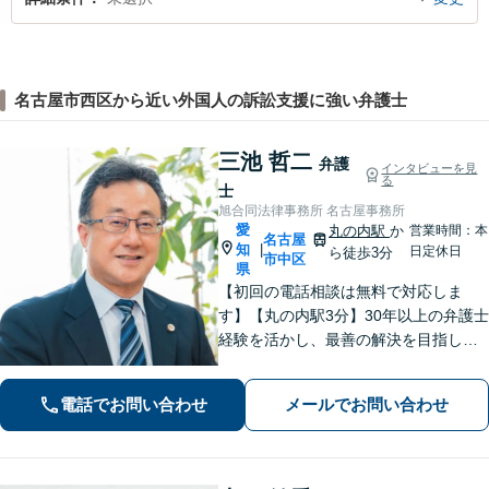
名古屋市西区から近い外国人の訴訟支援に強い弁護士
三池 哲二
弁護
インタビューを見
る
士
旭合同法律事務所 名古屋事務所
愛
丸の内駅
か
営業時間：本
名古屋
知
|
日定休日
ら徒歩3分
市中区
県
【初回の電話相談は無料で対応しま
す】【丸の内駅3分】30年以上の弁護士
経験を活かし、最善の解決を目指しま
す【交通事故】示談金の大幅な増額に
向けて尽力【労働問題】証拠集め・準
電話でお問い合わせ
メールでお問い合わせ
備から親身にサポート【他士業と連
携】