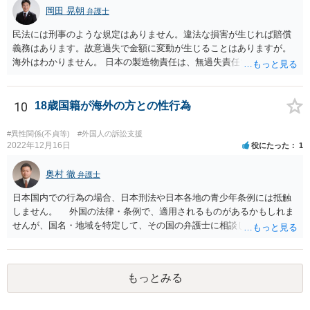
岡田 晃朝
弁護士
民法には刑事のような規定はありません。違法な損害が生じれば賠償
義務はあります。故意過失で金額に変動が生じることはありますが。
海外はわかりません。 日本の製造物責任は、無過失責任です。ですの
で、瑕疵があったかどうかが問題で、過失は問題になりません。
10
18歳国籍が海外の方との性行為
#異性関係(不貞等)
#外国人の訴訟支援
2022年12月16日
役にたった
1
奥村 徹
弁護士
日本国内での行為の場合、日本刑法や日本各地の青少年条例には抵触
しません。 外国の法律・条例で、適用されるものがあるかもしれま
せんが、国名・地域を特定して、その国の弁護士に相談してくださ
い。
もっとみる