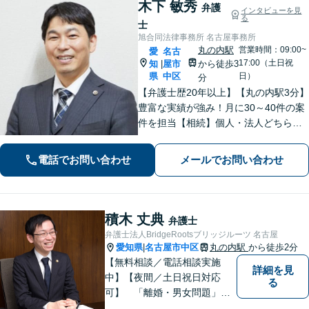
木下 敏秀
弁護
インタビューを見
る
士
旭合同法律事務所 名古屋事務所
丸の内駅
営業時間：09:00~
愛
名古
17:00（土日祝
知
屋市
から徒歩3
|
県
中区
日）
分
【弁護士歴20年以上】【丸の内駅3分】
豊富な実績が強み！月に30～40件の案
件を担当【相続】個人・法人どちらの
相談もお任せください【借金問題】双
方ともに納得する解決を目指します
電話でお問い合わせ
メールでお問い合わせ
【離婚問題】他士業と連携し多角的な
サービスを提供【初回面談無料】
積木 丈典
弁護士
弁護士法人BridgeRootsブリッジルーツ 名古屋
愛知県
名古屋市中区
丸の内駅
から徒歩2分
|
【無料相談／電話相談実施
詳細を見
中】【夜間／土日祝日対応
る
可】 「離婚・男女問題」
「交通事故」「労働問題」