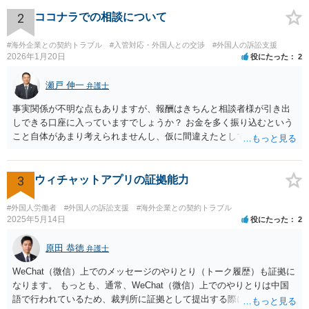
できません。余計な心配でしょう。
2
ココナラでの相談について
#海外企業との契約トラブル
#入管対応・外国人との交渉
#外国人の訴訟支援
2026年1月20日
役にたった
2
瀬戸 伸一
弁護士
事実関係が不明な点もありますが、報酬はきちんと相談者様が引き出
しできる口座に入っていますでしょうか？ お金を多く振り込むという
こと自体があまり考えられませんし、仮に間違えたとしても、海外の
銀行預金口座に現金で振り込んで返金というのが通常と思いますの
で、paypayを使うというのは、話として怪しい感じがします。 絶対に
損のないように行動されるとよいと思われます。
3
ウィチャットアプリの証拠能力
#外国人労働者
#外国人の訴訟支援
#海外企業との契約トラブル
2025年5月14日
役にたった
2
原田 恭徳
弁護士
WeChat（微信）上でのメッセージのやりとり（トーク履歴）も証拠に
なります。 もっとも、通常、WeChat（微信）上でのやりとりは中国
語で行われているため、裁判所に証拠として提出する際には日本語の