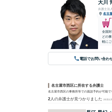
大川 
弁護士法
名古
全国対
どの事
軽にご
電話でお問い合わ
名古屋市西区に所在する弁護士
名古屋市西区の事務所等での面談予約が可能で
2
人の弁護士が見つかりました
(検索結