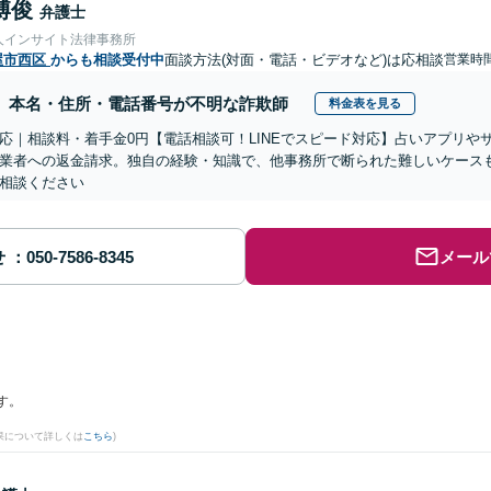
博俊
弁護士
人インサイト法律事務所
屋市西区
からも相談受付中
面談方法(対面・電話・ビデオなど)は応相談
営業時
本名・住所・電話番号が不明な詐欺師
料金表を見る
応｜相談料・着手金0円【電話相談可！LINEでスピード対応】占いアプリや
業者への返金請求。独自の経験・知識で、他事務所で断られた難しいケース
相談ください
せ
メール
す。
果について詳しくは
こちら
)