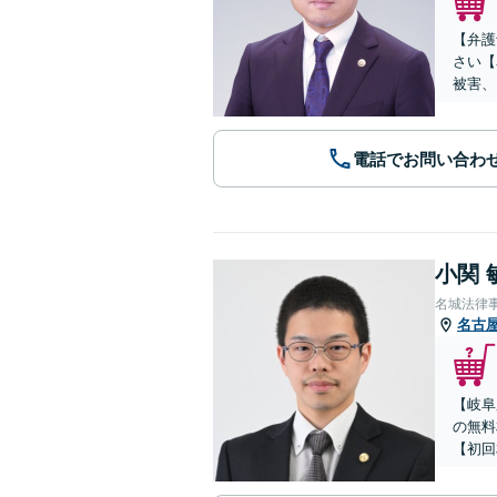
【弁護
さい【
被害、
電話でお問い合わ
小関 
名城法律
名古
【岐阜
の無料
【初回