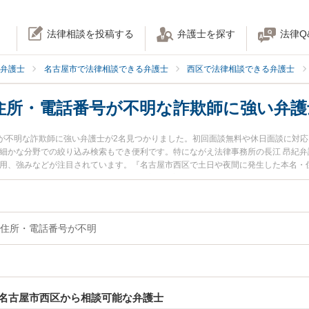
法律相談を投稿する
弁護士を探す
法律Q
弁護士
名古屋市で法律相談できる弁護士
西区で法律相談できる弁護士
住所・電話番号が不明な詐欺師に強い弁護
が不明な詐欺師に強い弁護士が2名見つかりました。初回面談無料や休日面談に対
細かな分野での絞り込み検索もでき便利です。特にながえ法律事務所の長江 昂紀弁護士や
費用、強みなどが注目されています。『名古屋市西区で土日や夜間に発生した本名・
話番号が不明な詐欺師のトラブル解決の実績豊富な近くの弁護士を検索したい』『
に相談予約したい』などでお困りの相談者さんにおすすめです。
住所・電話番号が不明
名古屋市西区から相談可能な弁護士