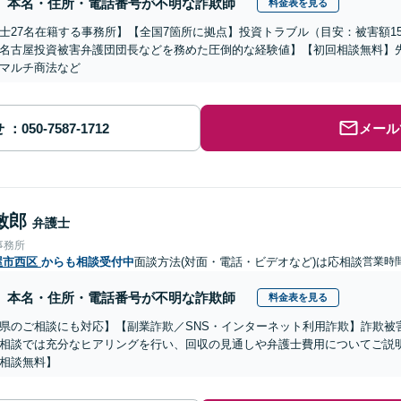
本名・住所・電話番号が不明な詐欺師
料金表を見る
士27名在籍する事務所】【全国7箇所に拠点】投資トラブル（目安：被害額1
名古屋投資被害弁護団団長などを務めた圧倒的な経験値】【初回相談無料】先
マルチ商法など
せ
メール
敏郎
弁護士
事務所
屋市西区
からも相談受付中
面談方法(対面・電話・ビデオなど)は応相談
営業時
本名・住所・電話番号が不明な詐欺師
料金表を見る
県のご相談にも対応】【副業詐欺／SNS・インターネット利用詐欺】詐欺被
相談では充分なヒアリングを行い、回収の見通しや弁護士費用についてご説
相談無料】