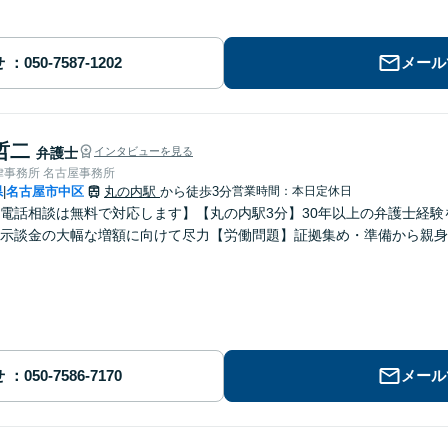
せ
メール
哲二
弁護士
インタビューを見る
律事務所 名古屋事務所
県
名古屋市中区
丸の内駅
から徒歩3分
営業時間：本日定休日
|
電話相談は無料で対応します】【丸の内駅3分】30年以上の弁護士経
】示談金の大幅な増額に向けて尽力【労働問題】証拠集め・準備から親身
せ
メール