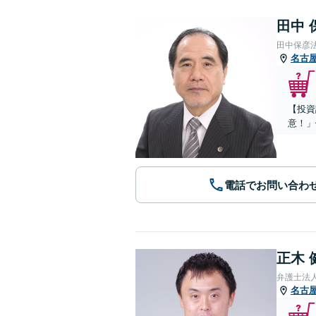
田中 
田中保彦
名古
【投資
意！」
電話でお問い合わ
正木 
弁護士法
名古