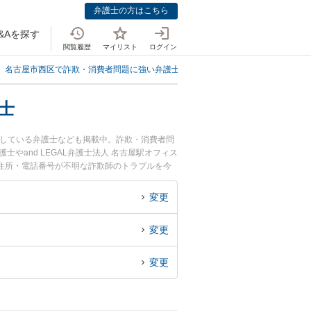
弁護士の方はこちら
&Aを探す
閲覧履歴
マイリスト
ログイン
名古屋市西区で詐欺・消費者問題に強い弁護士
名古屋市西区で本名・住所・
士
応している弁護士なども掲載中。詐欺・消費者問
and LEGAL弁護士法人 名古屋駅オフィス
住所・電話番号が不明な詐欺師のトラブルを今
初回相談無料で本名・住所・電話番号が不明な詐
変更
変更
変更