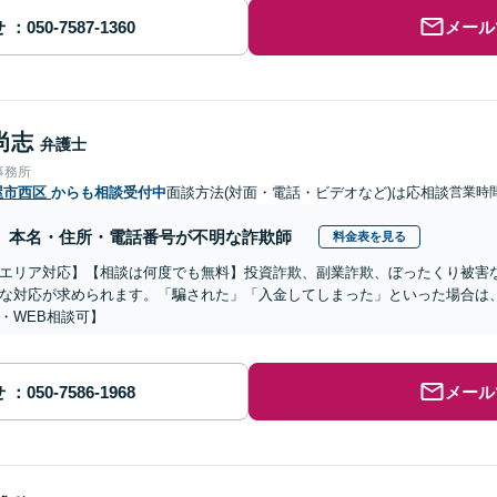
せ
メール
尚志
弁護士
事務所
屋市西区
からも相談受付中
面談方法(対面・電話・ビデオなど)は応相談
営業時
本名・住所・電話番号が不明な詐欺師
料金表を見る
エリア対応】【相談は何度でも無料】投資詐欺、副業詐欺、ぼったくり被害
な対応が求められます。「騙された」「入金してしまった」といった場合は
・WEB相談可】
せ
メール