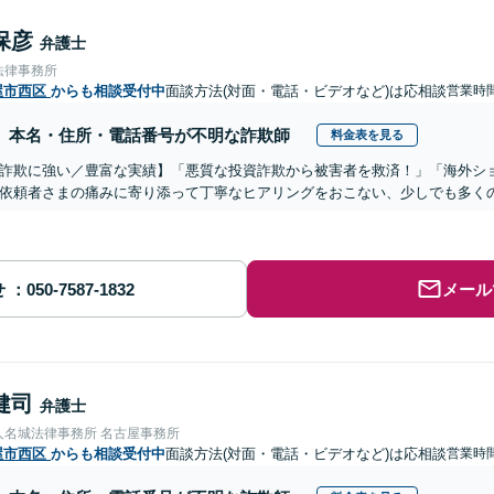
保彦
弁護士
法律事務所
屋市西区
からも相談受付中
面談方法(対面・電話・ビデオなど)は応相談
営業時
本名・住所・電話番号が不明な詐欺師
料金表を見る
詐欺に強い／豊富な実績】「悪質な投資詐欺から被害者を救済！」「海外シ
依頼者さまの痛みに寄り添って丁寧なヒアリングをおこない、少しでも多く
せ
メール
健司
弁護士
人名城法律事務所 名古屋事務所
屋市西区
からも相談受付中
面談方法(対面・電話・ビデオなど)は応相談
営業時