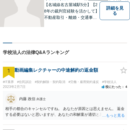
さい。
【名城線名古屋城駅5分】【2
詳細を見
8年の裁判官経験を活かして】
る
不動産取引・離婚・交通事故
など幅広い強みを持つ弁護
士。「先の見通しを踏まえた
適切な問題解決」がモット
ー。あらゆる方向から最適解
を導き出します。まずはご相
学校法人の法律Q&Aランキング
談を！【完全個室対応】
1
動画編集レクチャーの中途解約の返金額
#IT業界
#住民訴訟
#契約解除・契約取消
#労働・雇用契約違反
#学校法人
2023年2月7日
役にたった
4
内藤 政信
弁護士
相手の都合のキャンセルですね。 あなたが原因とは思えません。 返金
する必要はないと思いますが、あなたの和解案が適切と思います。