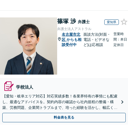
篠塚 渉
弁護士
愛知県
弁護士法人アストラル
営業時
名古屋市北
面談方法(対面・
区
からも相
電話・ビデオな
間：本日
談受付中
ど)は応相談
定休日
学校法人
【愛知・岐阜エリア対応】対応実績多数！各業界特有の事情にも配慮
し、最適なアドバイスを。契約内容の確認から社内規程の整備・構
築、労務問題、企業間トラブルまで、培った経験を活かし、幅広く対
応いたします【オンライン面談OK（顧問締結後）】
料金表を見る