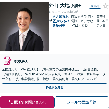
外山 大地
弁護士
東京都
銀座エール法律事務所
営業時
名古屋市北
面談方法(対面・
区
からも相
電話・ビデオな
間：本日
談受付中
ど)は応相談
定休日
学校法人
全国対応可【Web面談可】【博報堂での企業内弁護士】【広告法務】
【電話相談可】YoutubeやSNSの広告規制、カスハラ対策、新規事業
の立ち上げ、事業承継、株式譲渡、英文契約書・英文レターのレビュ
ー・ドラフトなどに対応。
料金表を見る
電話でお問い合わせ
メールで面談予約