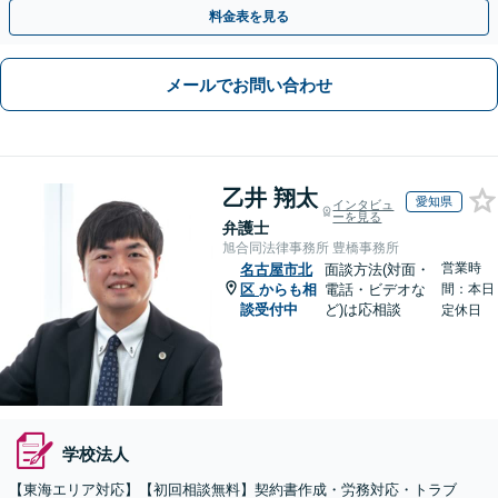
や契約書作成・交渉はお任せください【初回無料】
料金表を見る
メールでお問い合わせ
乙井 翔太
愛知県
インタビュ
ーを見る
弁護士
旭合同法律事務所 豊橋事務所
営業時
名古屋市北
面談方法(対面・
区
からも相
電話・ビデオな
間：本日
談受付中
ど)は応相談
定休日
学校法人
【東海エリア対応】【初回相談無料】契約書作成・労務対応・トラブ