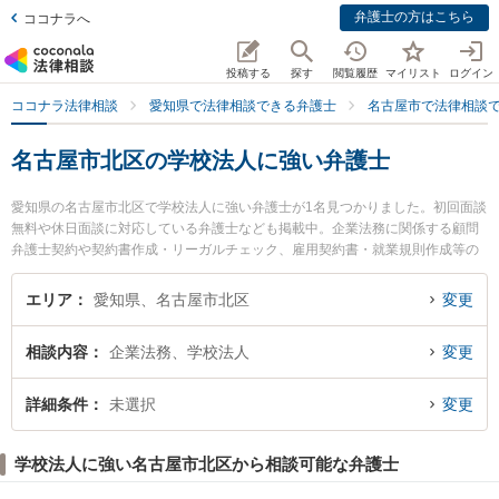
弁護士の方はこちら
ココナラへ
投稿する
探す
閲覧履歴
マイリスト
ログイン
ココナラ法律相談
愛知県で法律相談できる弁護士
名古屋市で法律相談
名古屋市北区の学校法人に強い弁護士
愛知県の名古屋市北区で学校法人に強い弁護士が1名見つかりました。初回面談
無料や休日面談に対応している弁護士なども掲載中。企業法務に関係する顧問
弁護士契約や契約書作成・リーガルチェック、雇用契約書・就業規則作成等の
細かな分野での絞り込み検索もでき便利です。特に弁護士法人名古屋北法律事
務所の新山 直行弁護士のプロフィール情報や弁護士費用、強みなどが注目され
エリア
愛知県、名古屋市北区
変更
ています。『名古屋市北区で土日や夜間に発生した学校法人のトラブルを今す
ぐに弁護士に相談したい』『学校法人のトラブル解決の実績豊富な近くの弁護
相談内容
企業法務、学校法人
変更
士を検索したい』『初回相談無料で学校法人を法律相談できる名古屋市北区内
の弁護士に相談予約したい』などでお困りの相談者さんにおすすめです。
詳細条件
未選択
変更
学校法人に強い名古屋市北区から相談可能な弁護士