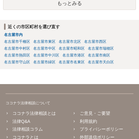
もっとみる
償の交流・学習機会として整理すること。 ・宿泊・交通・レンタカー
等の契約主体および支払は常にクライアント本人と事業者の間で完結
させ、日本語講師は予約手続や支払の代理・媒介・取次・窓口を担わ
ないこと。 ・利用規約・免責条項では、①講師は旅行業者ではなく運
近くの市区町村を選び直す
送・宿泊等のサービス提供者とは独立した立場であること、②参加者
名古屋市内
の移動・アクティビティ参加は自己の判断と責任によること、③講師
の故意・重大な過失を除く範囲で事故等についての責任を限定するこ
名古屋市千種区
名古屋市東区
名古屋市北区
名古屋市西区
とを明示すること。 この辺りは意識して書類等を作成された方がよろ
名古屋市中村区
名古屋市中区
名古屋市昭和区
名古屋市瑞穂区
しいかと思います。 公開の場で個別具体的な内容に従って回答するの
名古屋市熱田区
名古屋市中川区
名古屋市港区
名古屋市南区
にも限界がありますので、資料などを持参の上、弁護士の相談される
名古屋市守山区
名古屋市緑区
名古屋市名東区
名古屋市天白区
ことをお勧めします。
ココナラ法律相談について
ココナラ法律相談とは
ご意見・ご要望
法律Q&A
利用規約
法律相談コラム
プライバシーポリシー
ココナラとは
外部送信ポリシー