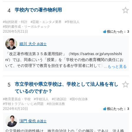
4
学校内での著作物利用
#知的財産・特許
#芸能・エンタメ業界
#学校法人
#契約書作成・リーガルチェック
2026年5月21日
役にたった
3
細川 大介
弁護士
「改正著作権法第３５条運用指針」（https://sartras.or.jp/unyoshishi
n/）では、同条にいう「授業」を「学校その他の教育機関の責任にお
いて、その管理下で教育を担任する者が学習者に対して実施する教育
活動」と定義しています。 該当例として講義・実習、特別活動（学
級活動・クラブ活動・学校行事等）、部活動、課外補習授業等を、該
当しない例として自主的なボランティア活動・保護者会・ＰＴＡ活動
5
市立学校や県立学校は、学校として法人格を有し
等を列挙しています。 本件をこれに当てはめますと、 ①主体である学
ているのですか？
校司書は、学校図書館法第６条第１項上「専ら学校図書館の職務に従
#教育委員会・学校
#学校法人
#行政訴訟
#国や自治体
事する職員」と位置づけられ、運用指針にいう「教育を担任する者」
#学校トラブル・いじめ問題
#自治体法務
に該当しません。 ②活動内容も、特別活動・学校行事等ではなく、図
2024年4月10日
役にたった
3
書館独自の読書推進活動であり、該当例のいずれにも当たりません。
したがって、本件展示は「授業の過程」要件を満たさず、３５条によ
濵門 俊也
弁護士
る適法化はできないと考えられます。 ただし、繰り返しになります
が、ご相談のケースのような事案が裁判沙汰になることが現実的には
公立学校の法的性格は、地方自治法上の「公の施設」であり、法人格