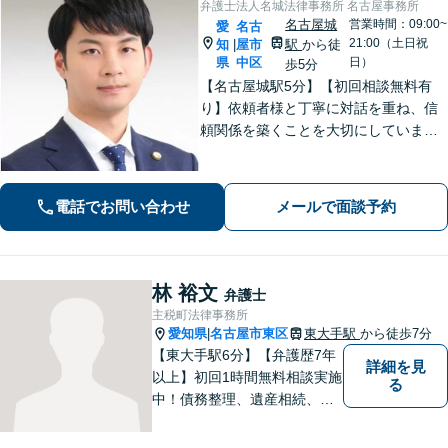
弁護士法人名城法律事務所 名古屋事務所
名古屋城
営業時間：09:00~
愛
名古
21:00（土日祝
知
屋市
駅
から徒
|
県
中区
日）
歩5分
【名古屋城駅5分】【初回相談無料有
り】依頼者様と丁寧に対話を重ね、信
頼関係を築くことを大切にしていま
す。離婚・男女問題、刑事事件、労働
問題（企業側／労働者側）のご相談は
お任せください。納得感の高い、最善
電話でお問い合わせ
メールで面談予約
の解決を目指して尽力いたします【土
日祝対応可】
林 裕文
弁護士
主税町法律事務所
愛知県
名古屋市東区
東大手駅
から徒歩7分
|
【東大手駅6分】【弁護歴7年
詳細を見
以上】初回1時間無料相談実施
る
中！債務整理、遺産相続、離
婚分野で実績多数の弁護士。
地域の皆様に寄り添い、明る