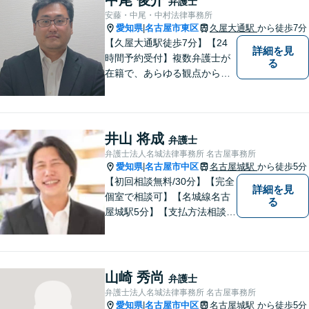
弁護士
密な連携を実現！【初回相談
安藤・中尾・中村法律事務所
無料】
愛知県
名古屋市東区
久屋大通駅
から徒歩7分
|
【久屋大通駅徒歩7分】【24
詳細を見
時間予約受付】複数弁護士が
る
在籍で、あらゆる観点から丁
寧にサポート。他士業連携で
スムーズな手続きが叶いま
す。法律問題でお困りの方
は、一度ご相談ください。
井山 将成
弁護士
【当日・休日・夜間相談可】
弁護士法人名城法律事務所 名古屋事務所
愛知県
名古屋市中区
名古屋城駅
から徒歩5分
|
【初回相談無料/30分】【完全
詳細を見
個室で相談可】【名城線名古
る
屋城駅5分】【支払方法相談
可/分割/後払い】依頼者の悩み
に対して真摯に向き合い、誠
実かつ実直に業務を行うこと
を心がけております。土日
山崎 秀尚
弁護士
祝・夜間の対応可能です。遠
弁護士法人名城法律事務所 名古屋事務所
慮なくお気軽にお問合せくだ
愛知県
名古屋市中区
名古屋城駅
から徒歩5分
|