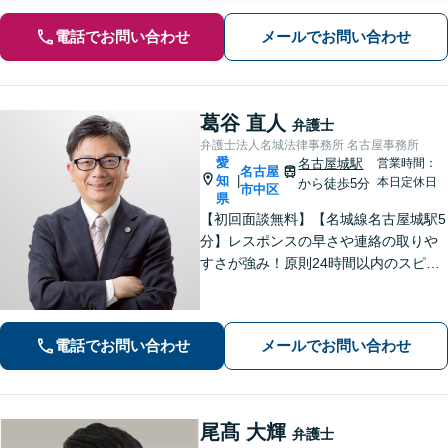
電話でお問い合わせ
メールでお問い合わせ
葛谷 直人
弁護士
弁護士法人名城法律事務所 名古屋事務所
愛
名古屋城駅
営業時間：
名古屋
知
|
本日定休日
から徒歩5分
市中区
県
【初回面談無料】【名城線名古屋城駅5
分】レスポンスの早さや連絡の取りや
すさが強み！原則24時間以内のスピー
ド対応を心がけています【離婚・男女
問題】親権／慰謝料／財産分与／養育
費など幅広く対応できます【相続遺
電話でお問い合わせ
メールでお問い合わせ
言】不動産業者や司法書士とも連携可
尾髙 大輝
弁護士