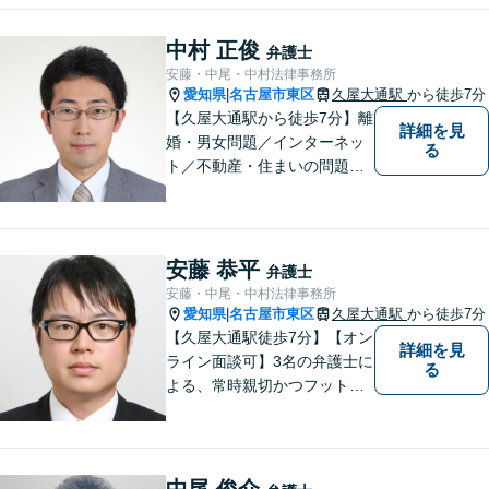
い未来を目指し尽力します。
まずはお気軽にご相談くださ
中村 正俊
弁護士
い！【駐車場近く】
安藤・中尾・中村法律事務所
愛知県
名古屋市東区
久屋大通駅
から徒歩7分
|
【久屋大通駅から徒歩7分】離
詳細を見
婚・男女問題／インターネッ
る
ト／不動産・住まいの問題に
注力しております。依頼者さ
まのお悩みをしっかりとヒア
リングし、これまで得た知見
をもとに柔軟に対応いたしま
安藤 恭平
弁護士
す。まずはご相談ください。
安藤・中尾・中村法律事務所
【土日祝、夜間の相談可】
愛知県
名古屋市東区
久屋大通駅
から徒歩7分
|
【久屋大通駅徒歩7分】【オン
詳細を見
ライン面談可】3名の弁護士に
る
よる、常時親切かつフットワ
ークの軽い対応をいたしま
す。借金・相続・インターネ
ット問題はお任せください。
隣接士業や不動産会社との緊
中尾 俊介