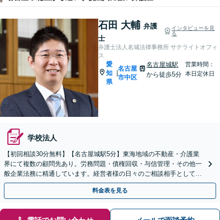
石田 大輔
弁護
インタビューを見
る
士
弁護士法人名城法律事務所 サテライトオフィ
ス
愛
名古屋城駅
営業時間：
名古屋
知
|
本日定休日
から徒歩5分
市中区
県
学校法人
【初回相談30分無料】【名古屋城駅5分】東海地域の不動産・介護業
界にて複数の顧問先あり。労務問題・債権回収・与信管理・その他一
般企業法務に精通しています。経営者様の日々のご相談相手として、
法務面から経営を支えます。単発のご依頼も承ります。
料金表を見る