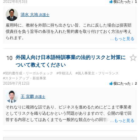
2022年8月3日
役にたった
1
清水 大地
弁護士
雇用時に、教材を外部に持ち出さない旨、これに反した場合は損害賠
償責任を負う旨等の条項を入れた誓約書を取り付けておく方法が考え
られます。
10
外国人向け日本語特訓事業の法的リスクと対策に
ついて教えてください
#契約書作成・リーガルチェック
#学校法人
#個人事業主・フリーランス
#スタートアップ・新規事業
2026年7月12日
役にたった
2
王 宣麟
弁護士
それなりに複雑な話であり、ビジネスを進めるためにどこまで事業者
としてリスクを織り込むかという問題がありますので、公開の場で回
答する内容としてはあくまでも一般的な観点からの回答になります
が、 全体的な方向性でいえば、 ・提供するサービスの中心を「日本語
授業・言語コーチング」と明確に位置付け、サーフィンや農業体験、
工場見学等のアクティビティは、旅行商品ではなく授業に付随した無