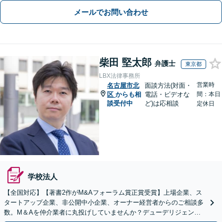
メールでお問い合わせ
柴田 堅太郎
弁護士
東京都
LBX法律事務所
営業時
名古屋市北
面談方法(対面・
区
からも相
電話・ビデオな
間：本日
談受付中
ど)は応相談
定休日
学校法人
【全国対応】【著書2作がM&Aフォーラム賞正賞受賞】上場企業、ス
タートアップ企業、非公開中小企業、オーナー経営者からのご相談多
数。M＆Aを仲介業者に丸投げしていませんか？デューデリジェンス