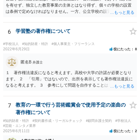
ほぼないため、今後も裁判例が積み重なる可能性がきわめて低く、ど
を有せず、独立した教育事業の主体とはなり得ず、個々の学校の設置
ちらの解釈が正しいのかについて司法の判断が下されることがないも
は条例で定めなければなりません。一方、公立学校の設置者である地
のと思われます。
方公共団体は地方自治法上「法人とする。」と規定され、法律上の権
利義務の主体となる法人格を有し、教育事業の主体となっています。
ちなみに、公立学校は教育行政組織上の取扱いとしては「教育機関」
6
学習塾の著作権について
であり、校舎・校地等は地方自治法上「行政財産」とされています。
#学校法人
#知的財産・特許
#個人事業主・フリーランス
2022年6月29日
役にたった
8
匿名B
弁護士
１ 著作権法違反になると考えます。高校や大学の許諾が必要となり
ます。 ２ 「引用」ではないので、出所を表示しても著作権法違反に
なると考えます。 ３ 参考にして問題を自作することは違法とならな
いと考えますが、例だけだと何とも判断しかねます ４ トリミングし
たとしてもそのまま貼り付けると著作権法違反となる可能性が高いで
す。 市販の問題集を購入して、それを解かせることは問題ないです
7
教育の一環で行う芸術鑑賞会で使用予定の楽曲の
が、複製となると「私的複製」とはならないので著作権法上問題とな
著作権について
ると思います。 いちど著作権取り扱っている弁護士にご相談いただい
#知的財産・特許
#契約書作成・リーガルチェック
#顧問弁護士契約
#学校法人
たほうがよろしいかと思います。
#芸能・エンタメ業界
2025年6月11日
役にたった
2