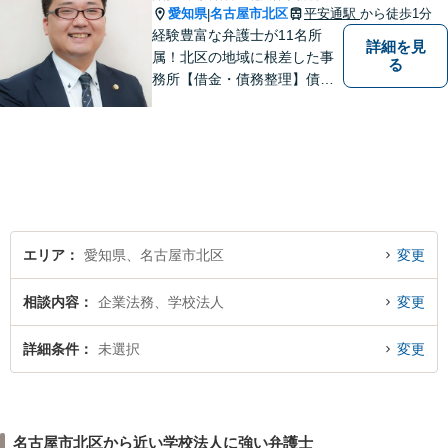
愛知県
名古屋市北区
平安通駅
から徒歩1分
|
経験豊富な弁護士が11名所
詳細を見
属！北区の地域に根差した事
る
務所【借金・債務整理】債務
整理相談は年間150件以上
【労働・労災】全弁護士が労
働弁護団所属、使用者側にも
対応【相続・遺言】他士業と
も連携【平安通駅1分】
エリア
愛知県、名古屋市北区
変更
相談内容
企業法務、学校法人
変更
詳細条件
未選択
変更
名古屋市北区から近い学校法人に強い弁護士