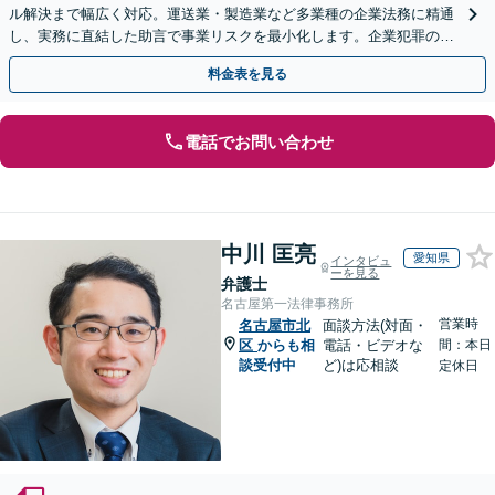
ル解決まで幅広く対応。運送業・製造業など多業種の企業法務に精通
し、実務に直結した助言で事業リスクを最小化します。企業犯罪のご
相談もお任せください【休日・夜間対応OK】
料金表を見る
電話でお問い合わせ
中川 匡亮
愛知県
インタビュ
ーを見る
弁護士
名古屋第一法律事務所
営業時
名古屋市北
面談方法(対面・
区
からも相
電話・ビデオな
間：本日
談受付中
ど)は応相談
定休日