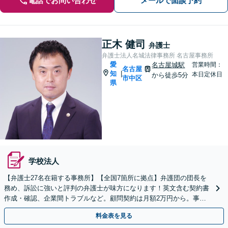
電話でお問い合わせ
メールで面談予約
正木 健司
弁護士
弁護士法人名城法律事務所 名古屋事務所
愛
名古屋城駅
営業時間：
名古屋
知
|
本日定休日
から徒歩5分
市中区
県
学校法人
【弁護士27名在籍する事務所】【全国7箇所に拠点】弁護団の団長を
務め、訴訟に強いと評判の弁護士が味方になります！英文含む契約書
作成・確認、企業間トラブルなど。顧問契約は月額2万円から。事業
成長を法的側面より支援いたします【ビデオ面談可】
料金表を見る