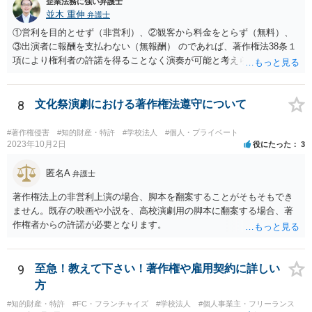
企業法務に強い弁護士
並木 重伸
弁護士
①営利を目的とせず（非営利）、②観客から料金をとらず（無料）、
③出演者に報酬を支払わない（無報酬） のであれば、著作権法38条１
項により権利者の許諾を得ることなく演奏が可能と考えられます。 参
加費無料とのことですし、おそらく営利活動の一環として行われるも
のではないと思われますので、③次第と思われます。
8
文化祭演劇における著作権法遵守について
#著作権侵害
#知的財産・特許
#学校法人
#個人・プライベート
2023年10月2日
役にたった
3
匿名A
弁護士
著作権法上の非営利上演の場合、脚本を翻案することがそもそもでき
ません。既存の映画や小説を、高校演劇用の脚本に翻案する場合、著
作権者からの許諾が必要となります。
9
至急！教えて下さい！著作権や雇用契約に詳しい
方
#知的財産・特許
#FC・フランチャイズ
#学校法人
#個人事業主・フリーランス