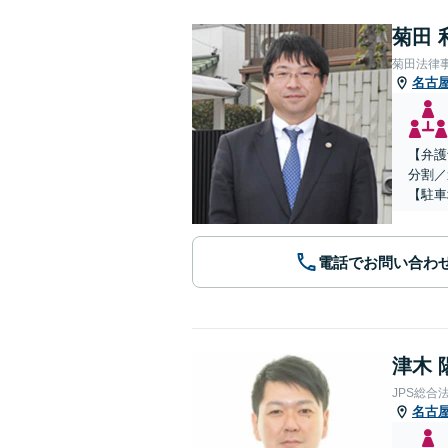
菊田 
菊田法律
名古
【弁護
分割／
【駐車
電話でお問い合わ
津木 
JPS総合
名古