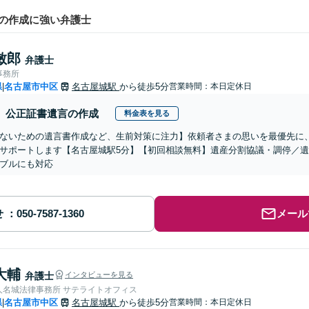
の作成に強い弁護士
敏郎
弁護士
事務所
県
名古屋市中区
名古屋城駅
から徒歩5分
営業時間：本日定休日
|
公正証書遺言の作成
料金表を見る
ないための遺言書作成など、生前対策に注力】依頼者さまの思いを最優先に
サポートします【名古屋城駅5分】【初回相談無料】遺産分割協議・調停／
ブルにも対応
せ
メール
大輔
弁護士
インタビューを見る
人名城法律事務所 サテライトオフィス
県
名古屋市中区
名古屋城駅
から徒歩5分
営業時間：本日定休日
|