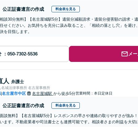
公正証書遺言の作成
料金表を見る
相談30分無料】【名古屋城駅5分】遺留分減殺請求・遺留分侵害額の請求・
任せください。お気持ちを充分に汲み取ること、「相続の落とし穴」を避け
決を目指します。
せ
メー
直人
弁護士
人名城法律事務所 名古屋事務所
県
名古屋市中区
名古屋城駅
から徒歩5分
営業時間：本日定休日
|
公正証書遺言の作成
料金表を見る
面談無料】【名古屋城駅5分】レスポンスの早さや連絡の取りやすさが強み！
います。不動産業者や司法書士とも連携可能です。相談者さまの利益を大切