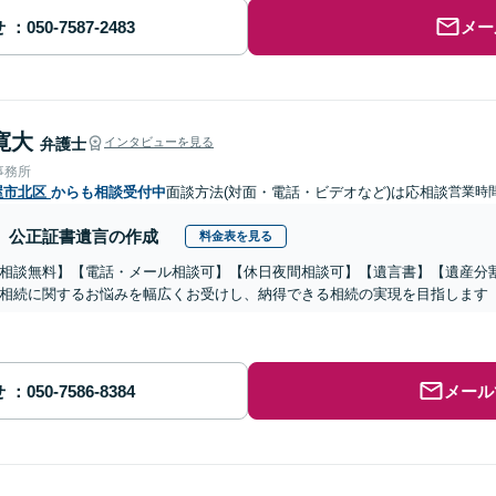
せ
メー
寛大
弁護士
インタビューを見る
事務所
屋市北区
からも相談受付中
面談方法(対面・電話・ビデオなど)は応相談
営業時
公正証書遺言の作成
料金表を見る
相談無料】【電話・メール相談可】【休日夜間相談可】【遺言書】【遺産分
相続に関するお悩みを幅広くお受けし、納得できる相続の実現を目指します
せ
メール