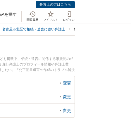
弁護士の方はこちら
&Aを探す
閲覧履歴
マイリスト
ログイン
名古屋市北区で相続・遺言に強い弁護士
名古屋市北区で公正証書遺言の作成
なども掲載中。相続・遺言に関係する家族間の相
 直行弁護士のプロフィール情報や弁護士費
談したい』『公正証書遺言の作成のトラブル解決
予約したい』などでお困りの相談者さんにおすす
変更
変更
変更