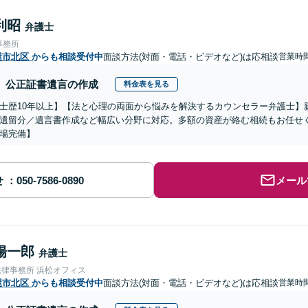
利昭
弁護士
事務所
屋市北区
からも相談受付中
面談方法(対面・電話・ビデオなど)は応相談
営業時
公正証書遺言の作成
料金表を見る
士歴10年以上】【法と心理の両面から悩みを解決するカウンセラー弁護士】
遺留分／遺言書作成など幅広い分野に対応。多額の資産が絡む相続もお任せ
場完備】
せ
メール
陽一郎
弁護士
法律事務所 浜松オフィス
屋市北区
からも相談受付中
面談方法(対面・電話・ビデオなど)は応相談
営業時