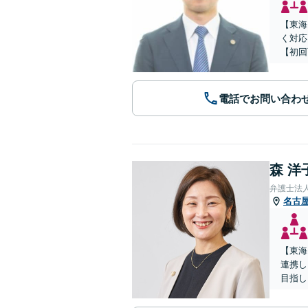
【東海
く対応
【初回
電話でお問い合わ
森 洋
弁護士法
名古
【東海
連携し
目指し