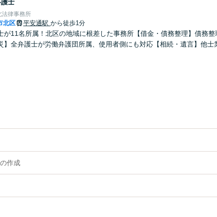
弁護士
北法律事務所
市北区
平安通駅
から徒歩1分
士が11名所属！北区の地域に根差した事務所【借金・債務整理】債務整理
災】全弁護士が労働弁護団所属、使用者側にも対応【相続・遺言】他士
の作成