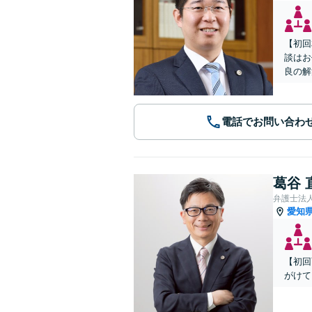
【初回
談はお
良の解
電話でお問い合わ
葛谷 
弁護士法
愛知
【初回
がけて