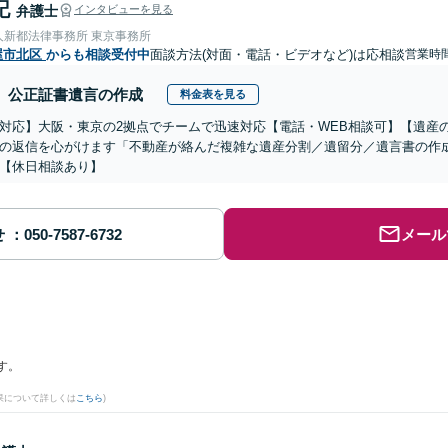
記
弁護士
インタビューを見る
人新都法律事務所 東京事務所
屋市北区
からも相談受付中
面談方法(対面・電話・ビデオなど)は応相談
営業時間
公正証書遺言の作成
料金表を見る
対応】大阪・東京の2拠点でチームで迅速対応【電話・WEB相談可】【遺産
の返信を心がけます「不動産が絡んだ複雑な遺産分割／遺留分／遺言書の作
【休日相談あり】
せ
メール
す。
果について詳しくは
こちら
)