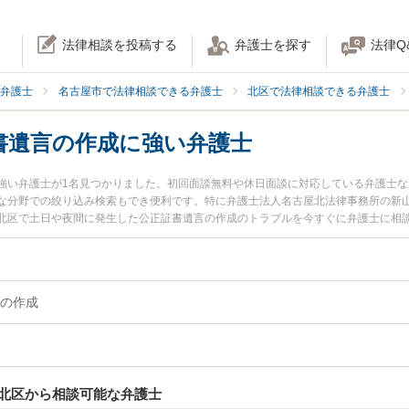
法律相談を投稿する
弁護士を探す
法律Q
弁護士
名古屋市で法律相談できる弁護士
北区で法律相談できる弁護士
書遺言の作成に強い弁護士
強い弁護士が1名見つかりました。初回面談無料や休日面談に対応している弁護士
な分野での絞り込み検索もでき便利です。特に弁護士法人名古屋北法律事務所の新山
北区で土日や夜間に発生した公正証書遺言の作成のトラブルを今すぐに弁護士に相
回相談無料で公正証書遺言の作成を法律相談できる名古屋市北区内の弁護士に相談
の作成
北区から相談可能な弁護士