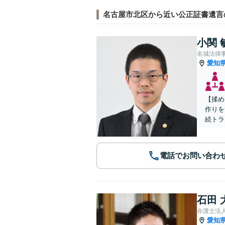
名古屋市北区から近い公正証書遺言
小関 
名城法律
愛知
【揉め
作りを
続トラ
電話でお問い合わ
石田 
弁護士法
愛知