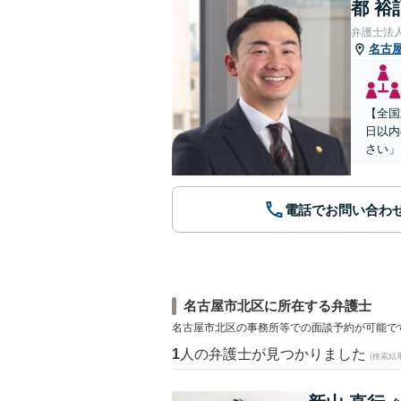
都 裕
弁護士法
名古
【全国
日以内
さい」
電話でお問い合わ
名古屋市北区に所在する弁護士
名古屋市北区の事務所等での面談予約が可能で
1
人の弁護士が見つかりました
(検索結