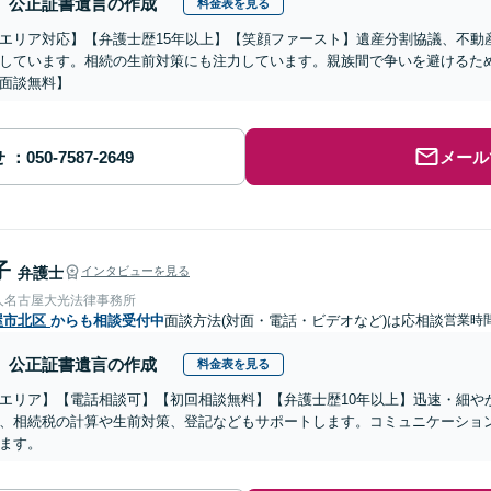
公正証書遺言の作成
料金表を見る
エリア対応】【弁護士歴15年以上】【笑顔ファースト】遺産分割協議、不動
しています。相続の生前対策にも注力しています。親族間で争いを避けるた
面談無料】
せ
メール
子
弁護士
インタビューを見る
人名古屋大光法律事務所
屋市北区
からも相談受付中
面談方法(対面・電話・ビデオなど)は応相談
営業時
公正証書遺言の作成
料金表を見る
エリア】【電話相談可】【初回相談無料】【弁護士歴10年以上】迅速・細や
、相続税の計算や生前対策、登記などもサポートします。コミュニケーショ
ます。