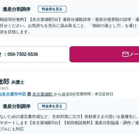
遺産分割調停
料金表を見る
相談30分無料】【名古屋城駅5分】遺留分減殺請求・遺留分侵害額の請求・
任せください。お気持ちを充分に汲み取ること、「相続の落とし穴」を避け
決を目指します。
せ
メー
敏郎
弁護士
事務所
県
名古屋市中区
名古屋城駅
から徒歩5分
営業時間：本日定休日
|
遺産分割調停
料金表を見る
ないための遺言書作成など、生前対策に注力】依頼者さまの思いを最優先に
サポートします【名古屋城駅5分】【初回相談無料】遺産分割協議・調停／
ブルにも対応