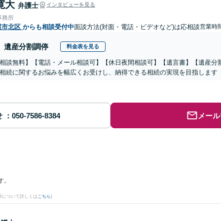
寛大
弁護士
インタビューを見る
事務所
屋市北区
からも相談受付中
面談方法(対面・電話・ビデオなど)は応相談
営業時
遺産分割調停
料金表を見る
相談無料】【電話・メール相談可】【休日夜間相談可】【遺言書】【遺産分
相続に関するお悩みを幅広くお受けし、納得できる相続の実現を目指します
せ
メール
す。
果について詳しくは
こちら
)