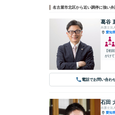
名古屋市北区から近い調停に強い弁
葛谷 
弁護士法
愛知
【初回
がけて
電話でお問い合わ
石田 
弁護士法
愛知