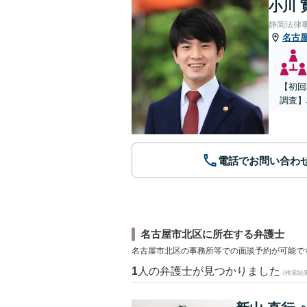
小川 
静岡法律
名古
【初回
調査】
電話でお問い合わ
名古屋市北区に所在する弁護士
名古屋市北区の事務所等での面談予約が可能で
1
人の弁護士が見つかりました
(検索結