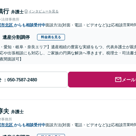
鎮行
弁護士
インタビューを見る
い法律事務所
屋市北区
からも相談受付中
面談方法(対面・電話・ビデオなど)は応相談
営業時
遺産分割調停
料金表を見る
・愛知・岐阜・奈良エリア】遺産相続の豊富な実績をもつ、代表弁護士が親
応や出張相談にも対応し、ご家族の円満な解決へ導きます。税理士・司法書
夜間面談可】
せ
メール
淳夫
弁護士
律事務所
屋市北区
からも相談受付中
面談方法(対面・電話・ビデオなど)は応相談
営業時