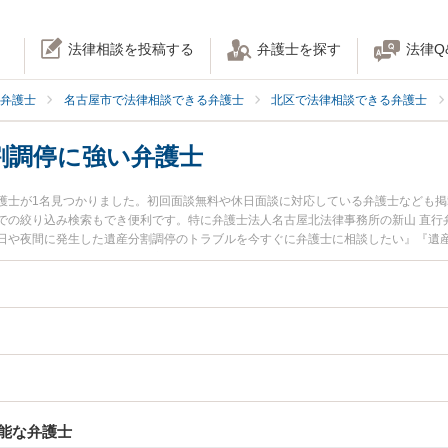
法律相談を投稿する
弁護士を探す
法律Q
弁護士
名古屋市で法律相談できる弁護士
北区で法律相談できる弁護士
割調停に強い弁護士
護士が1名見つかりました。初回面談無料や休日面談に対応している弁護士なども
での絞り込み検索もでき便利です。特に弁護士法人名古屋北法律事務所の新山 直行
日や夜間に発生した遺産分割調停のトラブルを今すぐに弁護士に相談したい』『遺
調停を法律相談できる名古屋市北区内の弁護士に相談予約したい』などでお困りの
能な弁護士