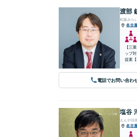
渡部 
松阪みら
名古
【三重
ップ対
提案【
電話でお問い合わ
塩谷 
えんや法
名古