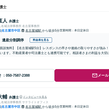
護士
直人
弁護士
人名城法律事務所 名古屋事務所
県
名古屋市中区
名古屋城駅
から徒歩5分
営業時間：本日定休日
|
遺産分割調停
料金表を見る
面談無料】【名古屋城駅5分】レスポンスの早さや連絡の取りやすさが強み！
います。不動産業者や司法書士とも連携可能です。相談者さまの利益を大切
せ
メール
大輔
弁護士
インタビューを見る
人名城法律事務所 サテライトオフィス
県
名古屋市中区
名古屋城駅
から徒歩5分
営業時間：本日定休日
|