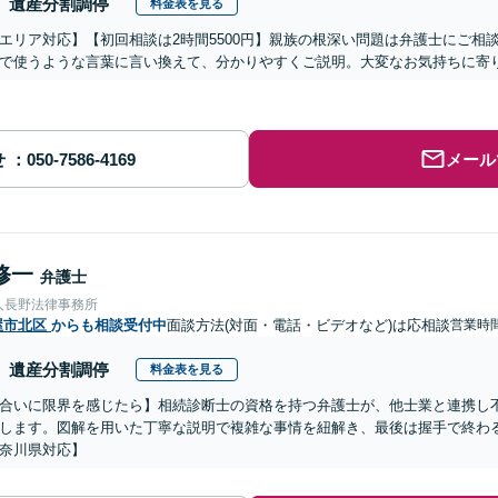
遺産分割調停
料金表を見る
エリア対応】【初回相談は2時間5500円】親族の根深い問題は弁護士にご相
で使うような言葉に言い換えて、分かりやすくご説明。大変なお気持ちに寄
せ
メール
修一
弁護士
人長野法律事務所
屋市北区
からも相談受付中
面談方法(対面・電話・ビデオなど)は応相談
営業時間
遺産分割調停
料金表を見る
合いに限界を感じたら】相続診断士の資格を持つ弁護士が、他士業と連携し
します。図解を用いた丁寧な説明で複雑な事情を紐解き、最後は握手で終わ
奈川県対応】