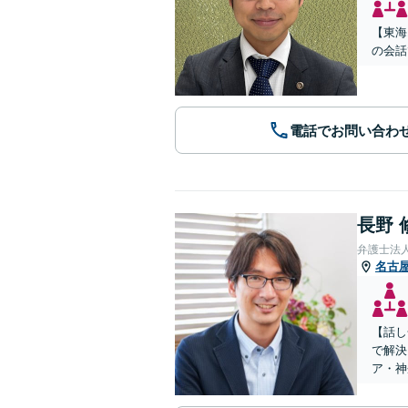
【東海
の会話
電話でお問い合わ
長野 
弁護士法
名古
【話し
で解決
ア・神