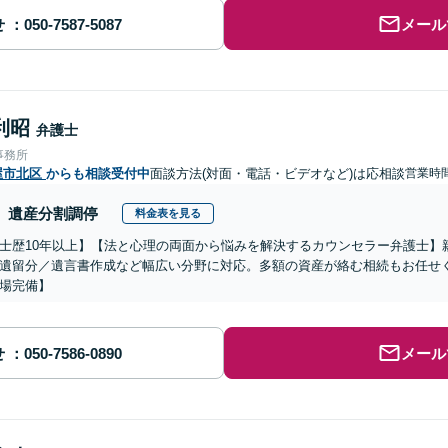
せ
メール
利昭
弁護士
事務所
屋市北区
からも相談受付中
面談方法(対面・電話・ビデオなど)は応相談
営業時
遺産分割調停
料金表を見る
士歴10年以上】【法と心理の両面から悩みを解決するカウンセラー弁護士】
遺留分／遺言書作成など幅広い分野に対応。多額の資産が絡む相続もお任せ
場完備】
せ
メール