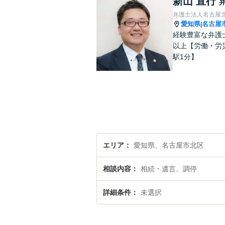
新山 直行
弁護士法人名古屋
愛知県
名古屋
|
経験豊富な弁護
以上【労働・労
駅1分】
エリア
愛知県、名古屋市北区
相談内容
相続・遺言、調停
詳細条件
未選択