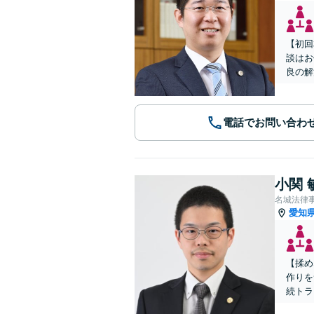
【初回
談はお
良の解
電話でお問い合わ
小関 
名城法律
愛知
【揉め
作りを
続トラ