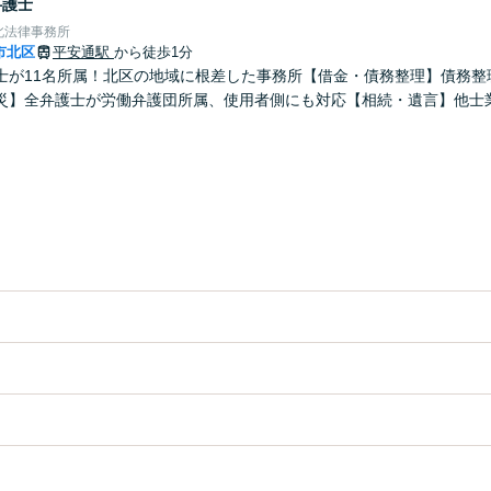
弁護士
北法律事務所
市北区
平安通駅
から徒歩1分
士が11名所属！北区の地域に根差した事務所【借金・債務整理】債務整理
災】全弁護士が労働弁護団所属、使用者側にも対応【相続・遺言】他士