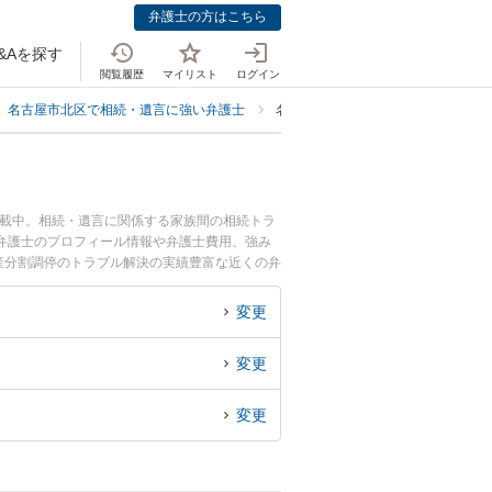
弁護士の方はこちら
&Aを探す
閲覧履歴
マイリスト
ログイン
名古屋市北区で相続・遺言に強い弁護士
名古屋市北区で調停に強い弁護士
掲載中。相続・遺言に関係する家族間の相続トラ
弁護士のプロフィール情報や弁護士費用、強み
産分割調停のトラブル解決の実績豊富な近くの弁
相談者さんにおすすめです。
変更
変更
変更