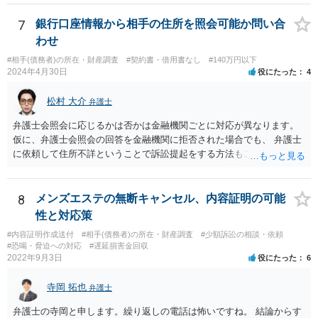
になります。 手間であったり、忘れたり、諦めたりで情報が出回らな
いだけです。
7
銀行口座情報から相手の住所を照会可能か問い合
わせ
#相手(債務者)の所在・財産調査
#契約書・借用書なし
#140万円以下
2024年4月30日
役にたった
4
松村 大介
弁護士
弁護士会照会に応じるかは否かは金融機関ごとに対応が異なります。
仮に、弁護士会照会の回答を金融機関に拒否された場合でも、 弁護士
に依頼して住所不詳ということで訴訟提起をする方法もございます。
一度、弁護士にご相談された方がよろしいと思われます。
8
メンズエステの無断キャンセル、内容証明の可能
性と対応策
#内容証明作成送付
#相手(債務者)の所在・財産調査
#少額訴訟の相談・依頼
#恐喝・脅迫への対応
#遅延損害金回収
2022年9月3日
役にたった
6
寺岡 拓也
弁護士
弁護士の寺岡と申します。繰り返しの電話は怖いですね。 結論からす