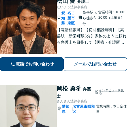
松山 健
弁護士
たいよう法律事務所
高岳駅
か
営業時間：10:00~
愛
名古
20:00（土曜日）
知
屋市
ら徒歩6
|
県
東区
分
【電話相談可】【初回相談無料】【高
岳駅・新栄町駅6分】家族のように頼れ
る弁護士を目指して【医療・介護問
題】医療事故の経験豊富。慰謝料請
求、事故調査など対応【不動産・住ま
い】不動産は高額な財産が関わる問
電話でお問い合わせ
メールでお問い合わせ
題。関連士業と連携し、円滑な解決を
目指します
岡松 勇希
弁護
インタビューを見
る
士
さんさん法律事務所
愛知
名古屋市昭和
営業時間：本日定休
|
県
区
日