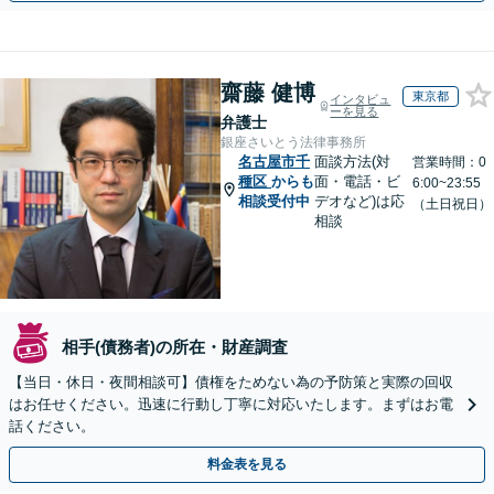
齋藤 健博
東京都
インタビュ
ーを見る
弁護士
銀座さいとう法律事務所
名古屋市千
面談方法(対
営業時間：0
種区
からも
面・電話・ビ
6:00~23:55
相談受付中
デオなど)は応
（土日祝日）
相談
相手(債務者)の所在・財産調査
【当日・休日・夜間相談可】債権をためない為の予防策と実際の回収
はお任せください。迅速に行動し丁寧に対応いたします。まずはお電
話ください。
料金表を見る