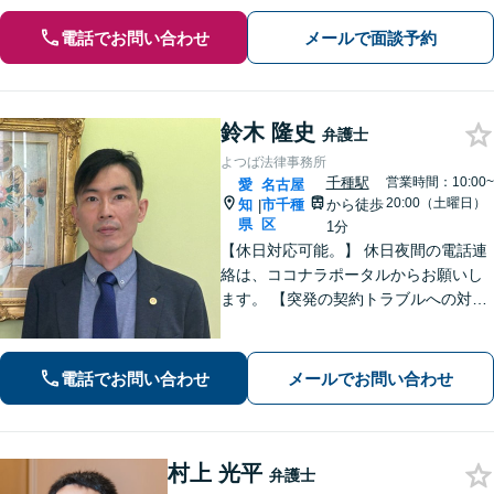
電話でお問い合わせ
メールで面談予約
鈴木 隆史
弁護士
よつば法律事務所
千種駅
営業時間：10:00~
愛
名古屋
20:00（土曜日）
知
市千種
から徒歩
|
県
区
1分
【休日対応可能。】 休日夜間の電話連
絡は、ココナラポータルからお願いし
ます。 【突発の契約トラブルへの対応
可能】 【WEB面談可能】 「元官公庁
職員／10年間クレームの多い部署に在
籍」トラブル等に対し状況に応じて適
電話でお問い合わせ
メールでお問い合わせ
切に問題解決を図ります。
村上 光平
弁護士