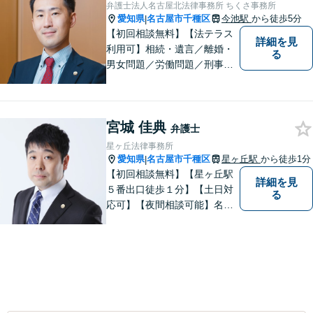
弁護士法人名古屋北法律事務所 ちくさ事務所
愛知県
名古屋市千種区
今池駅
から徒歩5分
|
【初回相談無料】【法テラス
詳細を見
利用可】相続・遺言／離婚・
る
男女問題／労働問題／刑事事
件／借金問題に注力！依頼者
さまのお悩みに寄り添った、
質の高いリーガルサービスを
宮城 佳典
ご提供。小さなお困り事でも
弁護士
構いません【夜間・休日面
星ヶ丘法律事務所
談】【完全個室】【今池駅3
愛知県
名古屋市千種区
星ヶ丘駅
から徒歩1分
|
分】
【初回相談無料】【星ヶ丘駅
詳細を見
５番出口徒歩１分】【土日対
る
応可】【夜間相談可能】名古
屋市千種区の弁護士です。ぜ
ひ一度ご相談ください。