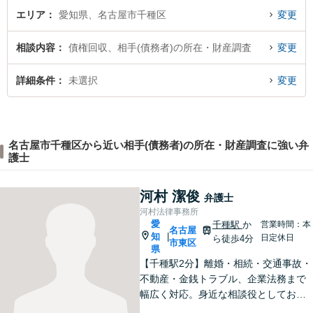
エリア
愛知県、名古屋市千種区
変更
相談内容
債権回収、相手(債務者)の所在・財産調査
変更
詳細条件
未選択
変更
名古屋市千種区から近い相手(債務者)の所在・財産調査に強い弁
護士
河村 潔俊
弁護士
河村法律事務所
愛
千種駅
か
営業時間：本
名古屋
知
|
日定休日
ら徒歩4分
市東区
県
【千種駅2分】離婚・相続・交通事故・
不動産・金銭トラブル、企業法務まで
幅広く対応。身近な相談役としてお悩
みをじっくり伺い、わかりやすくご説