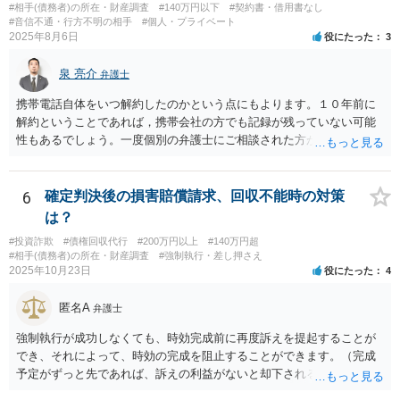
#相手(債務者)の所在・財産調査
#140万円以下
#契約書・借用書なし
というものです。
#音信不通・行方不明の相手
#個人・プライベート
2025年8月6日
役にたった
3
泉 亮介
弁護士
携帯電話自体をいつ解約したのかという点にもよります。１０年前に
解約ということであれば，携帯会社の方でも記録が残っていない可能
性もあるでしょう。一度個別の弁護士にご相談された方が良いかと思
われます。
6
確定判決後の損害賠償請求、回収不能時の対策
は？
#投資詐欺
#債権回収代行
#200万円以上
#140万円超
#相手(債務者)の所在・財産調査
#強制執行・差し押さえ
2025年10月23日
役にたった
4
匿名A
弁護士
強制執行が成功しなくても、時効完成前に再度訴えを提起することが
でき、それによって、時効の完成を阻止することができます。（完成
予定がずっと先であれば、訴えの利益がないと却下されるので、その
点は注意してください。）再訴で勝訴できれば、その確定から１０年