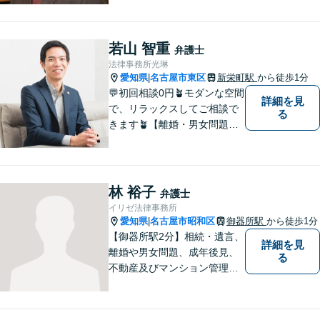
評価実績あり【御器所駅5分】
【不動産鑑定士としての実績
多数】【政府系金融機関勤務
若山 智重
弁護士
経験あり】不動産トラブル／
法律事務所光琳
不動産を含む相続／債権回収
愛知県
名古屋市東区
新栄町駅
から徒歩1分
|
など
💬初回相談0円🪴モダンな空間
詳細を見
で、リラックスしてご相談で
る
きます🪴【離婚・男女問題】
不倫の慰謝料請求や財産分与
など。「私、離婚するのか
も」と思った時点でお早めに
ご相談ください。明るい未来
林 裕子
弁護士
に向け一緒に歩んでいきまし
イリゼ法律事務所
ょう【相続の相談にも対応】
愛知県
名古屋市昭和区
御器所駅
から徒歩1分
|
【御器所駅2分】相続・遺言、
詳細を見
離婚や男女問題、成年後見、
る
不動産及びマンション管理な
どの分野を得意としておりま
す。 ご相談者様の事情だけで
なく、お気持ちにも寄り添