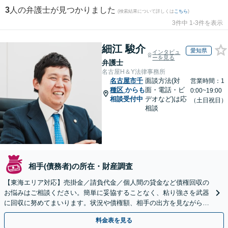
3
人の弁護士が見つかりました
(検索結果について詳しくは
こちら
)
3件中 1-3件を表示
細江 駿介
愛知県
インタビュ
ーを見る
弁護士
名古屋H＆Y法律事務所
名古屋市千
面談方法(対
営業時間：1
種区
からも
面・電話・ビ
0:00~19:00
相談受付中
デオなど)は応
（土日祝日）
相談
相手(債務者)の所在・財産調査
【東海エリア対応】売掛金／請負代金／個人間の貸金など債権回収の
お悩みはご相談ください。簡単に妥協することなく、粘り強さを武器
に回収に努めてまいります。状況や債権額、相手の出方を見ながら、
効果的な方法を臨機応変に対応いたします【土日祝対応可】
料金表を見る