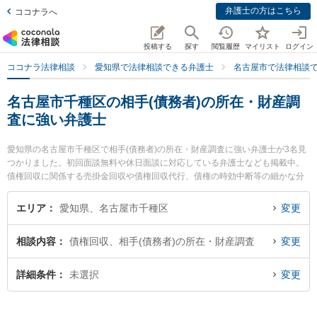
弁護士の方はこちら
ココナラへ
投稿する
探す
閲覧履歴
マイリスト
ログイン
ココナラ法律相談
愛知県で法律相談できる弁護士
名古屋市で法律相談
名古屋市千種区の相手(債務者)の所在・財産調
査に強い弁護士
愛知県の名古屋市千種区で相手(債務者)の所在・財産調査に強い弁護士が3名見
つかりました。初回面談無料や休日面談に対応している弁護士なども掲載中。
債権回収に関係する売掛金回収や債権回収代行、債権の時効中断等の細かな分
野での絞り込み検索もでき便利です。特によつば法律事務所の鈴木 隆史弁護士
や弁護士法人名古屋北法律事務所 ちくさ事務所の村上 光平弁護士、星ヶ丘法律
エリア
愛知県、名古屋市千種区
変更
事務所の宮城 佳典弁護士のプロフィール情報や弁護士費用、強みなどが注目さ
れています。『名古屋市千種区で土日や夜間に発生した相手(債務者)の所在・財
相談内容
債権回収、相手(債務者)の所在・財産調査
変更
産調査のトラブルを今すぐに弁護士に相談したい』『相手(債務者)の所在・財産
調査のトラブル解決の実績豊富な近くの弁護士を検索したい』『初回相談無料
で相手(債務者)の所在・財産調査を法律相談できる名古屋市千種区内の弁護士に
詳細条件
未選択
変更
相談予約したい』などでお困りの相談者さんにおすすめです。