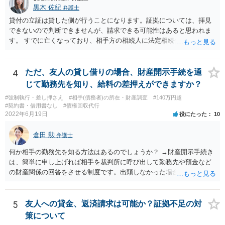
黒木 佐紀
弁護士
貸付の立証は貸した側が行うことになります。証拠については、拝見
できないので判断できませんが、請求できる可能性はあると思われま
す。 すでに亡くなっており、相手方の相続人に法定相続分に応じて請
求していくことになりますが、相続人が相続放棄すると請求すること
が難しくなります。 お早めに相続人に請求していくか、それが難しい
場合は、弁護士に相談されるのがよろしいかと思います。
4
ただ、友人の貸し借りの場合、財産開示手続を通
じて勤務先を知り、給料の差押えができますか？
#強制執行・差し押さえ
#相手(債務者)の所在・財産調査
#140万円超
#契約書・借用書なし
#債権回収代行
2022年6月19日
役にたった
10
倉田 勲
弁護士
何か相手の勤務先を知る方法はあるのでしょうか？ →財産開示手続き
は、簡単に申し上げれば相手を裁判所に呼び出して勤務先や預金など
の財産関係の回答をさせる制度です。出頭しなかった場合や虚偽の回
答をした場合刑事罰の対象となります。したがって、財産開示手続き
で相手を呼び出して回答させることで勤務先を知ることができます。
財産開示手続きは確定判決があれば可能ですので、ご指摘のような請
5
友人への貸金、返済請求は可能か？証拠不足の対
求権がなければ利用できない制度というわけではありません。そのよ
策について
うな請求権がないと利用できないのは第三者に対する情報取得手続き