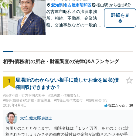
愛知県
名古屋市昭和区
桜山駅
から徒歩8分
|
名古屋市昭和区の法律事務
詳細を見
所。相続、不動産、企業法
る
務、交通事故などの一般的な
法律相談はもちろん、スポー
ツ法務にも積極的に取り組ん
でいます【初回30分相談無
料】【桜山駅より徒歩８分】
【駐車場あり】【オンライン
相手(債務者)の所在・財産調査の法律Q&Aランキング
相談可】
1
居場所のわからない相手に貸したお金を回収(債
権回収)できますか？
#音信不通・行方不明の相手
#契約書・借用書なし
#相手(債務者)の所在・財産調査
#内容証明作成送付
#債権回収代行
2018年4月4日
役にたった
20
大竹 健太郎
弁護士
お困りのことと存じます。 相談者様は「１５４万円」をどのように計
算されたでしょうか？その都度の貸付日や金額が記載されたメモや手