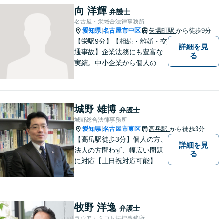
い、丁寧な説明と迅速な対応
向 洋輝
弁護士
を心がけております。【完全
名古屋・栄総合法律事務所
個室】【法テラス利用可】
愛知県
名古屋市中区
矢場町駅
から徒歩9分
|
【栄駅9分】【相続・離婚・交
詳細を見
通事故】企業法務にも豊富な
る
実績。中小企業から個人の方
まで幅広い法律問題に対応
し、一人ひとりのご事情に寄
り添った解決を目指します。
お困りのことがございました
城野 雄博
弁護士
ら、まずはお気軽にご相談く
城野総合法律事務所
ださい。
愛知県
名古屋市東区
高岳駅
から徒歩3分
|
【高岳駅徒歩3分】個人の方、
詳細を見
法人の方問わず、幅広い問題
る
に対応【土日祝対応可能】
牧野 洋逸
弁護士
ラウア・ミコト法律事務所