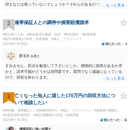
控えなどは残っていないでしょうか？それらがあるのであればメール
と共に証拠として用いることが可能です。メールについては内容次第
です。 彼の住所については住民票上の住所であれば調査することは可
能です。 弁護士に依頼した際の費用にいては現在弁護士費用が自由化
2
連帯保証人との調停や損害賠償請求
されており法律事務所によって異なりますので、あくまで目安となり
ますが、交渉を依頼すると①着手金が請求額×8％or10万円の高い方、
#銀行借り入れ
#借金返済の相談・交渉
#特定調停
#多重債務
②成功報酬が16％、③実費というところでしょうか。法律事務所によ
#相手(債務者)の所在・財産調査
#個人・プライベート
2024年7月26日
役にたった
2
っては別途日当を請求するところもあると思います。 勝訴の見込みや
回収の見込み、私にご依頼いただいた場合の費用については、詳細を
匿名B
お伺いできればお伝えさせていただきますので、宜しければ、個別に
弁護士
ご連絡頂けますと幸いです。 宜しくお願い致します。
すみません。民法を勉強して下さいとしか。感情的に損害があるか否
かと、請求可能かどうかは別問題です。質問でなく議論になっている
ので、回答を終わります。
3
亡くなった知人に貸した170万円の回収方法につ
いて相談したい
#契約書・借用書なし
#債権回収代行
#個人・プライベート
#債務者の相続人
#内容証明作成送付
#相手(債務者)の所在・財産調査
2024年7月19日
役にたった
11
債権回収に強い弁護士