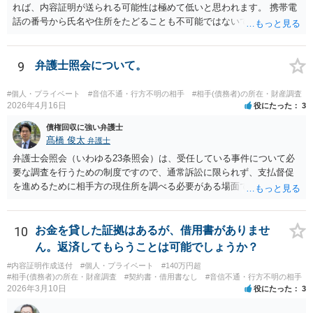
れば、内容証明が送られる可能性は極めて低いと思われます。 携帯電
話の番号から氏名や住所をたどることも不可能ではないですが、発生
している「損害」がほとんどないに等しいと考えられます。 ですから
弁護士に依頼してそこまでしても結局のところ弁護士費用の方がかさ
み、費用倒れとなってしまいます。 おそらくはキャンセルされた腹い
9
弁護士照会について。
せとして一種の捨て台詞的に「弁護士」や「内容証明」という言葉を
使っているのでしょう。 可能性という言葉を使う以上、ゼロとは言え
#個人・プライベート
#音信不通・行方不明の相手
#相手(債務者)の所在・財産調査
ませんが、気に病む必要はないと思われます。
2026年4月16日
役にたった
3
債権回収に強い弁護士
髙橋 俊太
弁護士
弁護士会照会（いわゆる23条照会）は、受任している事件について必
要な調査を行うための制度ですので、通常訴訟に限られず、支払督促
を進めるために相手方の現住所を調べる必要がある場面でも利用が検
討されます。 もっとも、いくつか注意点があります。まず、23条照会
は「住所調査だけ単体」で依頼するものではなく、支払督促申立てな
どの事件そのものを弁護士に依頼した上で、その事件処理の一環とし
10
お金を貸した証拠はあるが、借用書がありませ
て行う必要があります。また、23条照会をかければ必ず住所が判明す
ん。返済してもらうことは可能でしょうか？
るとは限りません。どの情報を手掛かりに、どこに照会するか、照会
#内容証明作成送付
#個人・プライベート
#140万円超
先が回答に応じるかによって結果は変わります。したがって、支払督
#相手(債務者)の所在・財産調査
#契約書・借用書なし
#音信不通・行方不明の相手
促の段階でも利用は可能だが、成功するかは事案次第ということにな
2026年3月10日
役にたった
3
ります。 まずは、相手について現在わかっている情報を整理して、弁
護士に「支払督促申立てを前提に住所調査もお願いしたい」と相談す