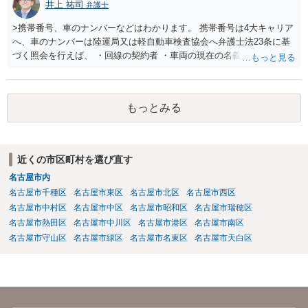
井上 祐司
弁護士
るのがよいと思われます。
>携帯番号、車のナンバーなどはわかります。 携帯番号は4大キャリア
へ、車のナンバーは陸運局又は軽自動車検査協会へ弁護士法23条に基
づく照会を行えば、 ・回線の契約者 ・車両の現在の名義人 は、分か
ります。 その交際相手が回線の実の契約者であったり、車両の実の名
義人であれば住所の特定につながりますが、 ・元彼・元カノ名義の回
線を使用している ・友人の車を借りたり名義残りのまま使用している
もっとみる
場合が稀にあり、この場合は照会しても住所の特定ができない場合も
しばしば存在します。 なお、貸金返還請求事件の受任を前提とせず弁
護士法23条照会のみを受任する弁護士は基本的にいないと思われま
す。
近くの市区町村を選び直す
名古屋市内
名古屋市千種区
名古屋市東区
名古屋市北区
名古屋市西区
名古屋市中村区
名古屋市中区
名古屋市昭和区
名古屋市瑞穂区
名古屋市熱田区
名古屋市中川区
名古屋市港区
名古屋市南区
名古屋市守山区
名古屋市緑区
名古屋市名東区
名古屋市天白区