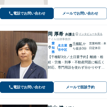
明します。平穏な日常を取り戻すた
め、まずは気軽にご相談ください。
電話でお問い合わせ
メールでお問い合わせ
【土日祝対応可、夜間対応可】【オン
ライン対応可】
岡 厚希
弁護士
インタビューを見る
アイル法律事務所
愛
千種駅
か
営業時間：本
名古屋
知
|
日定休日
ら徒歩3分
市中区
県
【千種駅3分／土日要予約】離婚・相
続・労働・刑事・不動産問題に幅広く
対応。専門用語を使わず分かりやすく
ご説明します。「話しやすい」と評判
の弁護士が、あなたが気づいていない
最適な解決策まで、期待を超える「必
電話でお問い合わせ
メールで面談予約
要十分以上」のサポートをご提供しま
す。