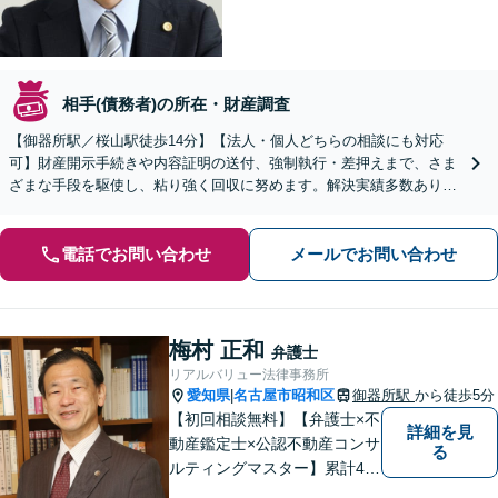
相手(債務者)の所在・財産調査
【御器所駅／桜山駅徒歩14分】【法人・個人どちらの相談にも対応
可】財産開示手続きや内容証明の送付、強制執行・差押えまで、さま
ざまな手段を駆使し、粘り強く回収に努めます。解決実績多数あり。
【債権回収にお困りの企業様の顧問契約にも注力】
電話でお問い合わせ
メールでお問い合わせ
梅村 正和
弁護士
リアルバリュー法律事務所
愛知県
名古屋市昭和区
御器所駅
から徒歩5分
|
【初回相談無料】【弁護士×不
詳細を見
動産鑑定士×公認不動産コンサ
る
ルティングマスター】累計40
00件を超える不動産の調査・