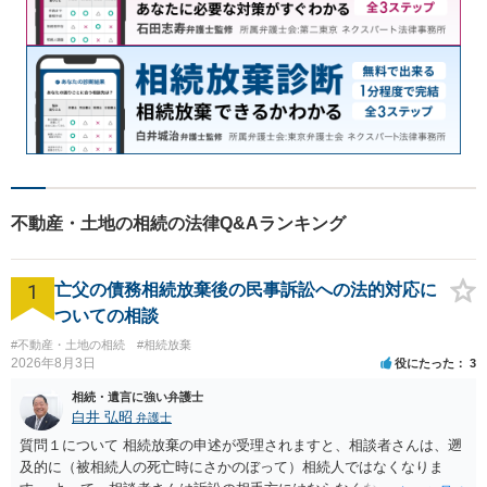
不動産・土地の相続の法律Q&Aランキング
1
亡父の債務相続放棄後の民事訴訟への法的対応に
ついての相談
#不動産・土地の相続
#相続放棄
2026年8月3日
役にたった
3
相続・遺言に強い弁護士
白井 弘昭
弁護士
質問１について 相続放棄の申述が受理されますと、相談者さんは、遡
及的に（被相続人の死亡時にさかのぼって）相続人ではなくなりま