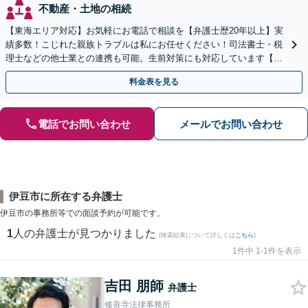
不動産・土地の相続
【東海エリア対応】お気軽にお電話で相談を【弁護士歴20年以上】実
績多数！こじれた親族トラブルは私にお任せください！司法書士・税
理士などの他士業との連携も可能。生前対策にも対応しています【夜
間・休日面談可】【完全個室・秘密厳守】
料金表を見る
電話でお問い合わせ
メールでお問い合わせ
伊豆市に所在する弁護士
伊豆市の事務所等での面談予約が可能です。
1
人の弁護士が見つかりました
(検索結果について詳しくは
こちら
)
1件中 1-1件を表示
吉田 朋師
弁護士
修善寺法律事務所