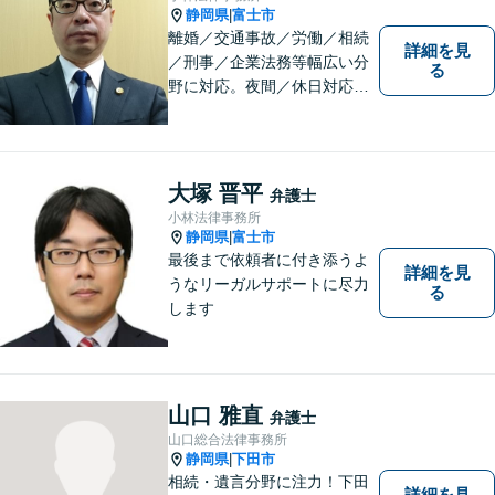
静岡県
富士市
|
離婚／交通事故／労働／相続
詳細を見
／刑事／企業法務等幅広い分
る
野に対応。夜間／休日対応
分割払い対応 相談料30分55
00円（税込） ※電話相談は行
っていません
大塚 晋平
弁護士
小林法律事務所
静岡県
富士市
|
最後まで依頼者に付き添うよ
詳細を見
うなリーガルサポートに尽力
る
します
山口 雅直
弁護士
山口総合法律事務所
静岡県
下田市
|
相続・遺言分野に注力！下田
詳細を見