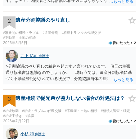
す。 よって、相談者さんは訴訟の相手方にはならなくなるので（明け
渡し請求の対象ではなくなるので）請求棄却となります。 相続放棄受
理証明を家庭裁判所で取得し、コピーを答弁書に添えて裁判所に提出
してください。 質問２について 請求棄却を求める答弁書を提出すれ
2
遺産分割協議のやり直し
ば、第１回期日は出席する必要がありません。その日は差支え（用事
があり出席できない）との記載で十分です。 質問３について 弁護士で
#家族間の相続トラブル
#遺産分割
#相続トラブルの代理交渉
はないので、ｍｉｎｔｓでの提出の必要は無いと思います。郵送（期
#不動産・土地の相続
2026年8月5日
役にたった
2
限までに届けばよい）で十分です。 詳細は、書面記載の裁判所書記官
にお問い合わせください。 以上、ご参考まで。
井上 祐司
弁護士
>分割協議のやり直しの裁判を起こすと言われています。 伯母の主張
通り協議書は無効なのでしょうか。 現時点では、遺産分割協議に基
づく不動産登記がされている状況で、分割協議自体の無効を裁判所が
認めたわけではないので、分割協議の効力に影響はありません。 先
方の訴訟の主張及び立証次第ですが、 ・御祖母様の認知能力に関する
医師の意見書、筆跡鑑定 が提出されればその効力が否定される可能性
3
遺産相続で従兄弟が協力しない場合の対処法は？
はありますが、 ・伯母様自身が分割協議に加わっていること ・御祖母
様の意に反する遺産分割協議を行う実益が誰にあったかの立証が困難
#相続放棄
#相続トラブルの代理交渉
#不動産・土地の相続
#相続人調査・確定
であること からすると、実際に遺産分割協議の効力が否定される可能
#相続手続き
#協議
2026年7月22日
役にたった
2
性はそれほど高くない（立証のハードルは非常に高い）ということが
言えると思います。
小杉 和
弁護士