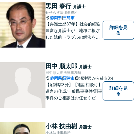
黒田 泰行
弁護士
せせらぎ法律事務所
静岡県
三島市
|
【弁護士歴37年】社会的経験
詳細を見
豊富な弁護士が、地域に根ざ
る
した法的トラブルの解決を目
指します。労働問題、不動産
トラブル、遺産相続など個
人・法人問わず誠実に対応い
たします。
田中 順太郎
弁護士
田中順太郎法律事務所
静岡県
沼津市
沼津駅
から徒歩3分
|
【沼津駅3分】【電話相談可】
詳細を見
遺言の作成/一般民事事件/刑事
る
事件のご相談はお任せくださ
い。検事30年の間の豊富な法
廷立会の経験を活かし、遺言
の訴訟について適切な弁護を
いたします。まずはお気軽に
小林 扶由樹
弁護士
ご相談ください。
小林法律事務所