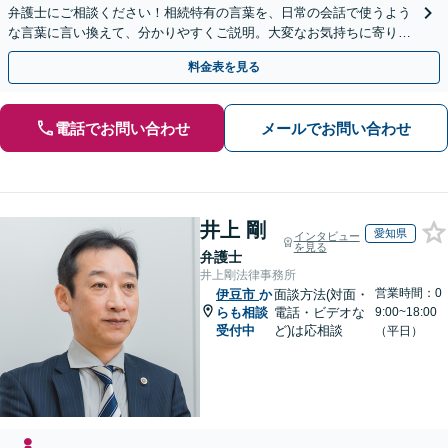
弁護士にご相談ください！相続特有の言葉を、日常の会話で使うよう
な言葉に言い換えて、分かりやすくご説明。大変なお気持ちに寄り添
い、納得できる解決を目指します
料金表を見る
電話でお問い合わせ
メールでお問い合わせ
井上 剛
愛知県
インタビュー
を見る
弁護士
井上剛法律事務所
営業時間：0
伊豆市
か
面談方法(対面・
らも相談
電話・ビデオな
9:00~18:00
受付中
ど)は応相談
（平日）