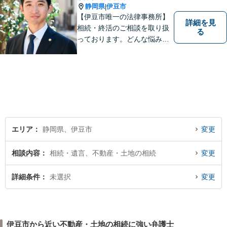
静岡県
伊豆市
|
【伊豆市唯一の法律事務所】
詳細を見
相続・終活のご相談を取り扱
る
っております。どんな悩みや
不安に対しても、一緒に考え
最適な解決策をご提案するこ
とを心がけています。 ご移動
が困難な方については、病院
や施設などへの訪問相談も対
応。 まずはご相談ください。
【駐車場有】
エリア
静岡県、伊豆市
変更
相談内容
相続・遺言、不動産・土地の相続
変更
詳細条件
未選択
変更
伊豆市から近い不動産・土地の相続に強い弁護士