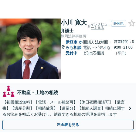
小川 寛大
静岡県
インタビュ
ーを見る
弁護士
静岡法律事務所
営業時間：0
伊豆市
か
面談方法(対面・
らも相談
電話・ビデオな
9:00~21:00
受付中
ど)は応相談
（平日）
不動産・土地の相続
【初回相談無料】【電話・メール相談可】【休日夜間相談可】【遺言
書】【遺産分割】【相続放棄】【遺留分】【相続人調査】相続に関す
るお悩みを幅広くお受けし、納得できる相続の実現を目指します
料金表を見る