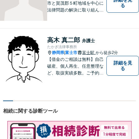
市と賀茂郡５町地域を中心に
る
法律問題の解決に取り組んで
います。特に所有者不明土地
問題の解決に力を入れていま
す。ぜひお気軽にご相談くだ
さい。
高木 真二郎
弁護士
たかぎ法律事務所
静岡県
富士市
富士駅
から徒歩2分
|
【借金のご相談は無料】自己
詳細を見
破産、個人再生、任意整理な
る
ど、取扱実績多数。ご予約の
受付時間は平日９：３０～１
６：３０ですが、ご相談自体
は夕方以降や週末でも可能で
す。
相続に関する診断ツール