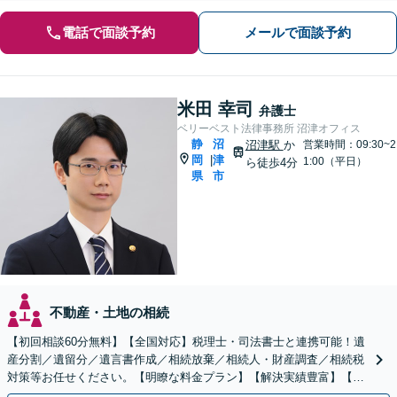
電話で面談予約
メールで面談予約
米田 幸司
弁護士
ベリーベスト法律事務所 沼津オフィス
静
沼
沼津駅
か
営業時間：09:30~2
岡
津
|
1:00（平日）
ら徒歩4分
県
市
不動産・土地の相続
【初回相談60分無料】【全国対応】税理士・司法書士と連携可能！遺
産分割／遺留分／遺言書作成／相続放棄／相続人・財産調査／相続税
対策等お任せください。【明瞭な料金プラン】【解決実績豊富】【電
話相談可】