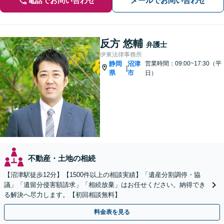
電話でお問い合わせ
メールでお問い合わせ
反方 悠輔
弁護士
伊東法律事務所
静岡
沼津
営業時間：09:00~17:30（平
|
県
市
日）
不動産・土地の相続
【沼津駅徒歩12分】【1500件以上の相談実績】「遺産分割調停・協
議」「遺留分侵害額請求」「相続放棄」はお任せください。納得でき
る解決へ尽力します。【初回相談無料】
料金表を見る