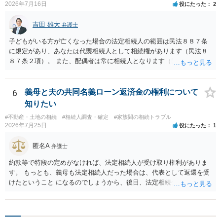
2026年7月16日
役にたった
2
吉田 雄大
弁護士
子どもがいる方が亡くなった場合の法定相続人の範囲は民法８８７条
に規定があり、あなたは代襲相続人として相続権があります（民法８
８７条２項）。 また、配偶者は常に相続人となります（民法８９０
条）。 「祖父の子供３人」の方の配偶者がご健在であれば、その方に
も相続権があります。つまり、孫５人に加えて「おじ又はおば」にも
相続権がある可能性があります。
6
義母と夫の共同名義ローン返済金の権利について
知りたい
#不動産・土地の相続
#相続人調査・確定
#家族間の相続トラブル
2026年7月25日
役にたった
1
匿名A
弁護士
約款等で特段の定めがなければ、法定相続人が受け取り権利がありま
す。 もっとも、義母も法定相続人だった場合は、代表として返還を受
けたということ になるのでしょうから、後日、法定相続分に基づいて
精算を求めることは可能と思います。