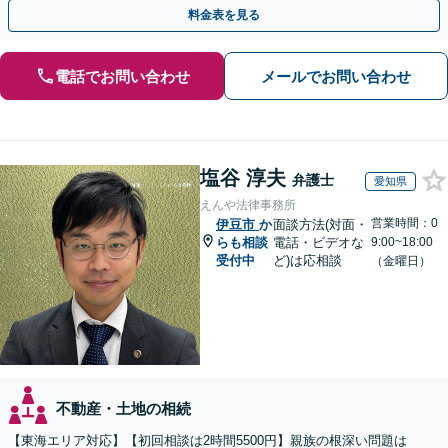
満な解決へ導きます。【東海エリア・神奈川県対応】
料金表を見る
電話でお問い合わせ
メールでお問い合わせ
塩谷 淳夫
弁護士
愛知県
えんや法律事務所
営業時間：0
伊豆市
か
面談方法(対面・
らも相談
電話・ビデオな
9:00~18:00
受付中
ど)は応相談
（金曜日）
不動産・土地の相続
【東海エリア対応】【初回相談は2時間5500円】親族の根深い問題は