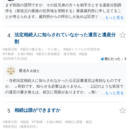
まず前段の質問ですが、その従兄弟の方々を相手方とする遺産分割調
停を（曾祖父の最後の住所地を管轄する）家庭裁判所に申し立てるこ
とが考えられます。裁判所からの呼出しがあれば応答する可能性がま
だあるのではないでしょうか。 後段の質問については、相続放棄は可
能と思われます。時間が思った以上にないので必要書類をてきぱきと
揃える必要があります。その点是非御注意ください。
4
法定相続人に知らされていなかった遺言と遺産分
割
#遺産分割
#遺言の書き直し・やり直し
#相続トラブルの代理交渉
#不動産・土地の相続
#遺言の真偽鑑定・遺言無効
#協議
2026年7月18日
役にたった
3
匿名A
弁護士
・当初法定相続人に知らされなかった公正証書遺言は有効なものです
か。 →有効です。知らせる必要はありません。 ・上記のような状況で
の遺言の書き換えは、叔父に瑕疵がありますか。→無いです。 ・分割
する場合の比率は、現状で、客観的に見てどの程度が妥当と考えられ
ますか。 →本人が自由に決められますので、どこが妥当とは言えない
です。客観的な基準もありません。 ・できれば穏やかに、分割を拒否
5
相続は誰ができますか
することはできますか。 →分割を拒否するということは、遺産はいら
ないということでしょうか。遺言で、受取を指定されててもいらない
#遺産分割
#協議
#不動産・土地の相続
#相続人調査・確定
と拒否することはできます。理由を説明する必要はありません。
#相続登記（義務化対応）