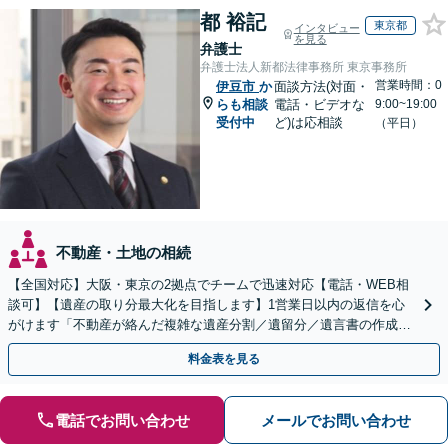
都 裕記
東京都
インタビュー
を見る
弁護士
弁護士法人新都法律事務所 東京事務所
営業時間：0
伊豆市
か
面談方法(対面・
らも相談
電話・ビデオな
9:00~19:00
受付中
ど)は応相談
（平日）
不動産・土地の相続
【全国対応】大阪・東京の2拠点でチームで迅速対応【電話・WEB相
談可】【遺産の取り分最大化を目指します】1営業日以内の返信を心
がけます「不動産が絡んだ複雑な遺産分割／遺留分／遺言書の作成・
執行／事業承継など、お任せください」【休日相談あり】
料金表を見る
電話でお問い合わせ
メールでお問い合わせ