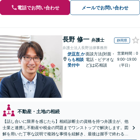
電話でお問い合わせ
メールでお問い合わせ
長野 修一
弁護士
静岡県
弁護士法人長野法律事務所
営業時間：0
伊豆市
か
面談方法(対面・
らも相談
電話・ビデオな
9:00~19:00
受付中
ど)は応相談
（平日）
不動産・土地の相続
【話し合いに限界を感じたら】相続診断士の資格を持つ弁護士が、他
士業と連携し不動産や税金の問題までワンストップで解決します。図
解を用いた丁寧な説明で複雑な事情を紐解き、最後は握手で終わる円