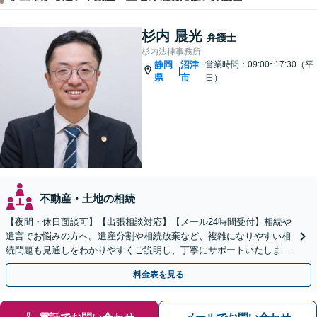
杉内 晨光
弁護士
杉内法律事務所
静岡
沼津
営業時間：09:00~17:30（平
|
県
市
日）
不動産・土地の相続
【夜間・休日面談可】【出張相談対応】【メール24時間受付】相続や
遺言でお悩みの方へ。遺産分割や相続放棄など、複雑になりやすい相
続問題も見通しをわかりやすくご説明し、丁寧にサポートいたしま
す。
料金表を見る