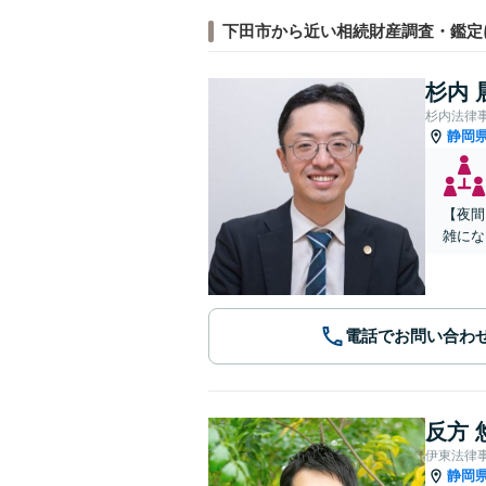
下田市から近い相続財産調査・鑑定
杉内 
杉内法律
静岡
【夜間
雑にな
電話でお問い合わ
反方 
伊東法律
静岡