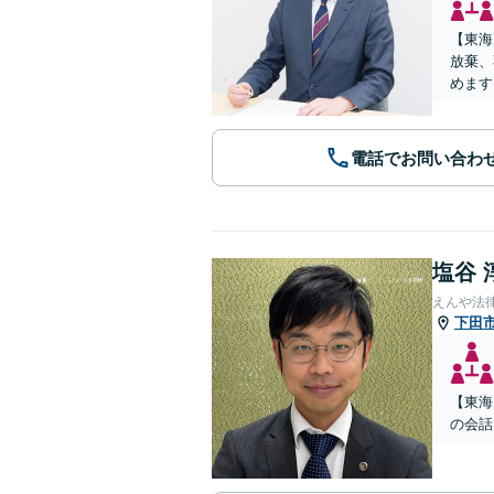
【東海
放棄、
めます
電話でお問い合わ
塩谷 
えんや法
下田
【東海
の会話