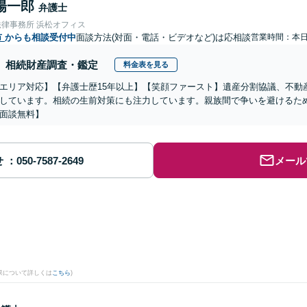
陽一郎
弁護士
法律事務所 浜松オフィス
市
からも相談受付中
面談方法(対面・電話・ビデオなど)は応相談
営業時間：本
相続財産調査・鑑定
料金表を見る
エリア対応】【弁護士歴15年以上】【笑顔ファースト】遺産分割協議、不動
しています。相続の生前対策にも注力しています。親族間で争いを避けるた
面談無料】
せ
メール
果について詳しくは
こちら
)