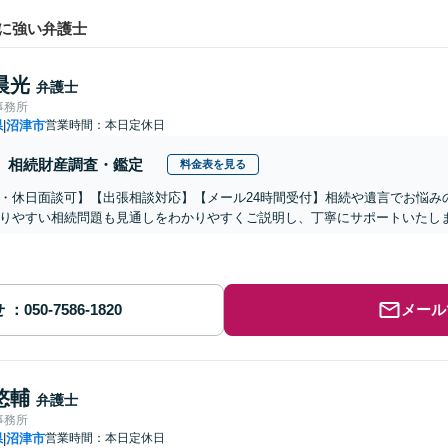
に強い弁護士
晨光
弁護士
事務所
県
沼津市
営業時間：本日定休日
|
相続財産調査・鑑定
料金表を見る
・休日面談可】【出張相談対応】【メール24時間受付】相続や遺言でお悩み
りやすい相続問題も見通しをわかりやすくご説明し、丁寧にサポートいたし
せ
メール
悠輔
弁護士
事務所
県
沼津市
営業時間：本日定休日
|