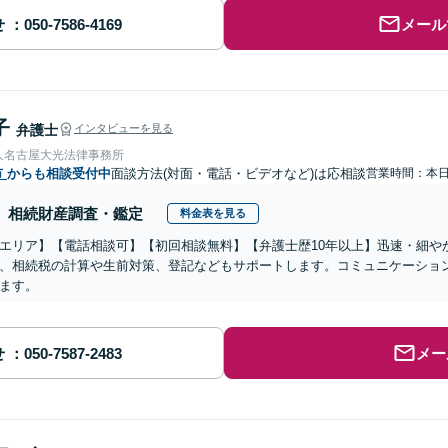
せ
メール
子
弁護士
インタビューを見る
人名古屋大光法律事務所
市
からも相談受付中
面談方法(対面・電話・ビデオなど)は応相談
営業時間：本
相続財産調査・鑑定
料金表を見る
エリア】【電話相談可】【初回相談無料】【弁護士歴10年以上】迅速・細や
、相続税の計算や生前対策、登記などもサポートします。コミュニケーショ
ます。
せ
メー