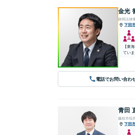
金光 
静岡法律
下田
【東海
ていま
電話でお問い合わ
青田 
藤枝市役
下田