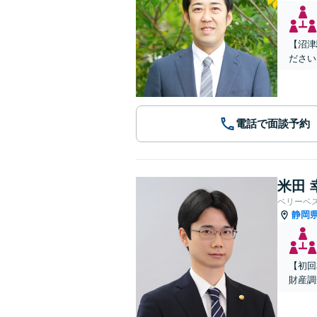
【沼津
ださい
電話で面談予約
米田 
ベリーベ
静岡
【初回
財産調