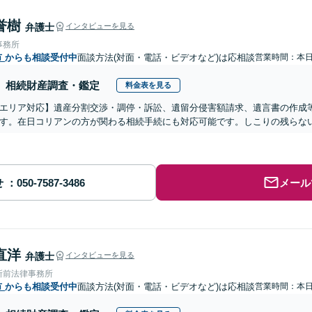
誉樹
弁護士
インタビューを見る
事務所
市
からも相談受付中
面談方法(対面・電話・ビデオなど)は応相談
営業時間：本
相続財産調査・鑑定
料金表を見る
エリア対応】遺産分割交渉・調停・訴訟、遺留分侵害額請求、遺言書の作成
す。在日コリアンの方が関わる相続手続にも対応可能です。しこりの残らな
せ
メール
直洋
弁護士
インタビューを見る
所前法律事務所
市
からも相談受付中
面談方法(対面・電話・ビデオなど)は応相談
営業時間：本