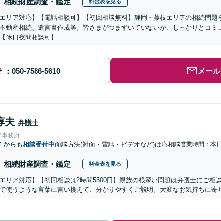
相続財産調査・鑑定
料金表を見る
エリア対応】【電話相談可】【初回相談無料】静岡・藤枝エリアの相続問題
不動産相続、遺言書作成等。皆さまがつまずいていないか、しっかりとコミ
【休日夜間相談可】
せ
メール
淳夫
弁護士
律事務所
市
からも相談受付中
面談方法(対面・電話・ビデオなど)は応相談
営業時間：本
相続財産調査・鑑定
料金表を見る
エリア対応】【初回相談は2時間5500円】親族の根深い問題は弁護士にご相
で使うような言葉に言い換えて、分かりやすくご説明。大変なお気持ちに寄