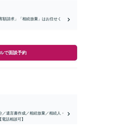
侵害額請求」「相続放棄」はお任せく
ルで面談予約
分／遺言書作成／相続放棄／相続人・
【電話相談可】