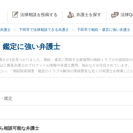
法律相談を投稿する
弁護士を探す
法律Q
弁護士
下田市で法律相談できる弁護士
下田市で相続・遺言に強い弁護士
・鑑定に強い弁護士
護士が1名見つかりました。相続・遺言に関係する家族間の相続トラブルや認知症
山口 雅直弁護士のプロフィール情報や弁護士費用、強みなどが注目されています。
たい』『相続財産調査・鑑定のトラブル解決の実績豊富な近くの弁護士を検索した
』などでお困りの相談者さんにおすすめです。
・鑑定
ら相談可能な弁護士