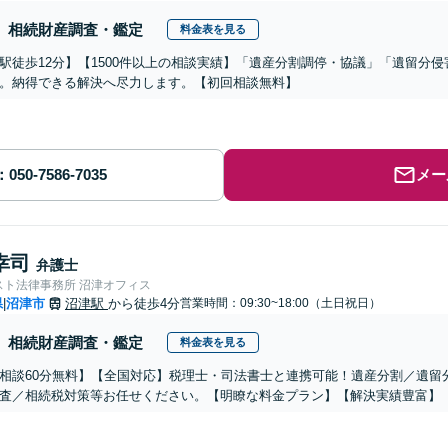
相続財産調査・鑑定
料金表を見る
駅徒歩12分】【1500件以上の相談実績】「遺産分割調停・協議」「遺留分
。納得できる解決へ尽力します。【初回相談無料】
メー
幸司
弁護士
スト法律事務所 沼津オフィス
県
沼津市
沼津駅
から徒歩4分
営業時間：09:30~18:00（土日祝日）
|
相続財産調査・鑑定
料金表を見る
相談60分無料】【全国対応】税理士・司法書士と連携可能！遺産分割／遺留
査／相続税対策等お任せください。【明瞭な料金プラン】【解決実績豊富】