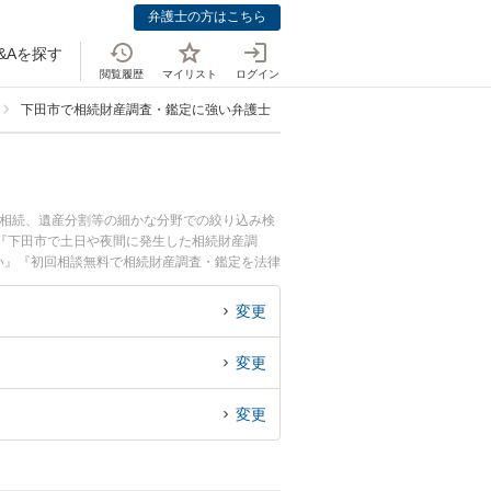
弁護士の方はこちら
&Aを探す
閲覧履歴
マイリスト
ログイン
下田市で相続財産調査・鑑定に強い弁護士
の相続、遺産分割等の細かな分野での絞り込み検
『下田市で土日や夜間に発生した相続財産調
い』『初回相談無料で相続財産調査・鑑定を法律
変更
変更
変更