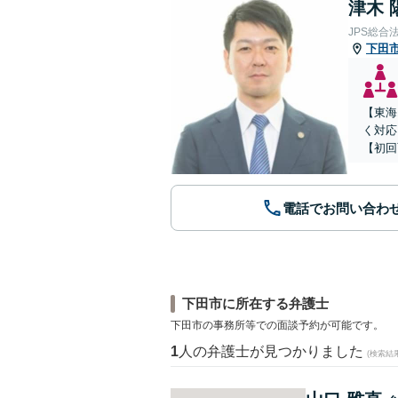
津木 
JPS総合
下田
【東海
く対応
【初回
電話でお問い合わ
下田市に所在する弁護士
下田市の事務所等での面談予約が可能です。
1
人の弁護士が見つかりました
(検索結