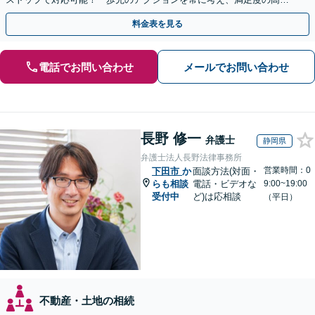
解決を目指します
料金表を見る
電話でお問い合わせ
メールでお問い合わせ
長野 修一
弁護士
静岡県
弁護士法人長野法律事務所
営業時間：0
下田市
か
面談方法(対面・
らも相談
電話・ビデオな
9:00~19:00
受付中
ど)は応相談
（平日）
不動産・土地の相続