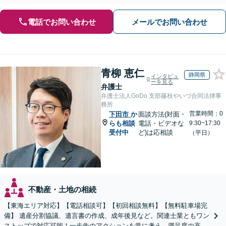
電話でお問い合わせ
メールでお問い合わせ
青柳 恵仁
静岡県
インタビュ
ーを見る
弁護士
弁護士法人GoDo 支部藤枝やいづ合同法律事
務所
営業時間：0
下田市
か
面談方法(対面・
らも相談
電話・ビデオな
9:30~17:30
受付中
ど)は応相談
（平日）
不動産・土地の相続
【東海エリア対応】【電話相談可】【初回相談無料】【無料駐車場完
備】 遺産分割協議、遺言書の作成、成年後見など。関連士業ともワン
ストップで対応可能！一歩先のアクションを常に考え、満足度の高い