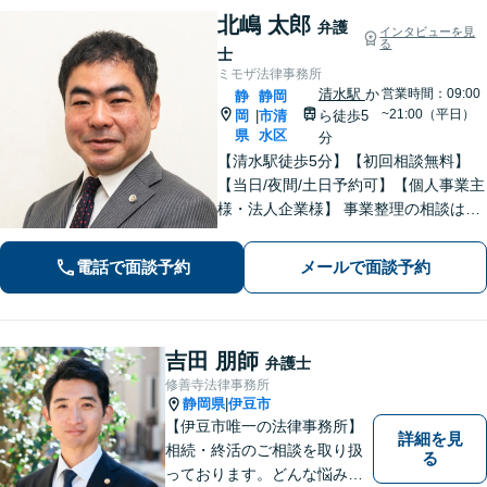
北嶋 太郎
弁護
インタビューを見
る
士
ミモザ法律事務所
清水駅
か
営業時間：09:00
静
静岡
~21:00（平日）
岡
市清
ら徒歩5
|
県
水区
分
【清水駅徒歩5分】【初回相談無料】
【当日/夜間/土日予約可】【個人事業主
様・法人企業様】 事業整理の相談はお
任せください。離婚・親権・養育費・
不倫慰謝料・交通事故・借金・刑事事
電話で面談予約
メールで面談予約
件・賃貸トラブルなど身近な法律問題
はお気軽にご相談ください。
吉田 朋師
弁護士
修善寺法律事務所
静岡県
伊豆市
|
【伊豆市唯一の法律事務所】
詳細を見
相続・終活のご相談を取り扱
る
っております。どんな悩みや