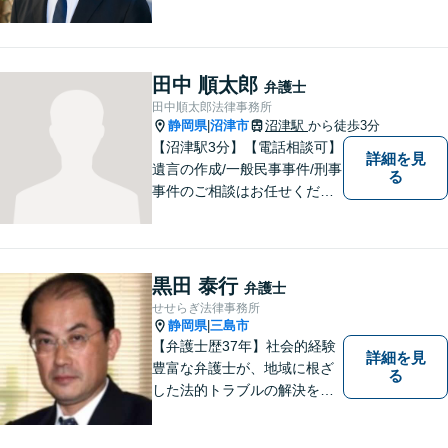
不安に対しても、一緒に考え
最適な解決策をご提案するこ
とを心がけています。 ご移動
が困難な方については、病院
田中 順太郎
弁護士
や施設などへの訪問相談も対
田中順太郎法律事務所
応。 まずはご相談ください。
静岡県
沼津市
沼津駅
から徒歩3分
|
【駐車場有】
【沼津駅3分】【電話相談可】
詳細を見
遺言の作成/一般民事事件/刑事
る
事件のご相談はお任せくださ
い。検事30年の間の豊富な法
廷立会の経験を活かし、遺言
の訴訟について適切な弁護を
いたします。まずはお気軽に
黒田 泰行
弁護士
ご相談ください。
せせらぎ法律事務所
静岡県
三島市
|
【弁護士歴37年】社会的経験
詳細を見
豊富な弁護士が、地域に根ざ
る
した法的トラブルの解決を目
指します。労働問題、不動産
トラブル、遺産相続など個