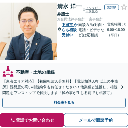
清水 洋一
愛知県
インタビュ
ーを見る
弁護士
旭合同法律事務所 一宮事務所
営業時間：0
下田市
か
面談方法(対面・
らも相談
電話・ビデオな
9:00~18:00
受付中
ど)は応相談
（平日）
不動産・土地の相続
【東海エリア対応】【初回相談30分無料】【電話相談30年以上の事務
所】難易度の高い相続紛争もお任せください！他業種と連携し、相続
問題をワンストップで解決します「揉め事が生じる前でも相談可」
【分割払い対応】【完全個室制】【休日夜間相談可】
料金表を見る
電話でお問い合わせ
メールで面談予約