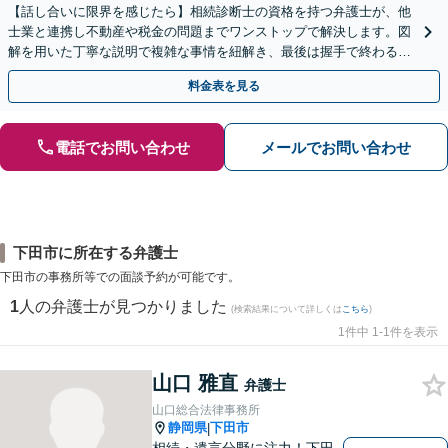
【話し合いに限界を感じたら】相続診断士の資格を持つ弁護士が、他
士業と連携し不動産や税金の問題までワンストップで解決します。図
解を用いた丁寧な説明で複雑な事情を紐解き、最後は握手で終わる円
満な解決へ導きます。【東海エリア・神奈川県対応】
料金表を見る
電話でお問い合わせ
メールでお問い合わせ
下田市に所在する弁護士
下田市の事務所等での面談予約が可能です。
1
人の弁護士が見つかりました
(検索結果について詳しくは
こちら
)
1件中 1-1件を表示
山口 雅直
弁護士
山口総合法律事務所
静岡県
下田市
|