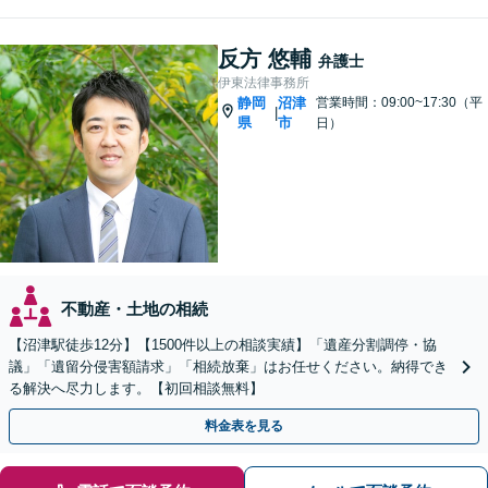
反方 悠輔
弁護士
伊東法律事務所
静岡
沼津
営業時間：09:00~17:30（平
|
県
市
日）
不動産・土地の相続
【沼津駅徒歩12分】【1500件以上の相談実績】「遺産分割調停・協
議」「遺留分侵害額請求」「相続放棄」はお任せください。納得でき
る解決へ尽力します。【初回相談無料】
料金表を見る