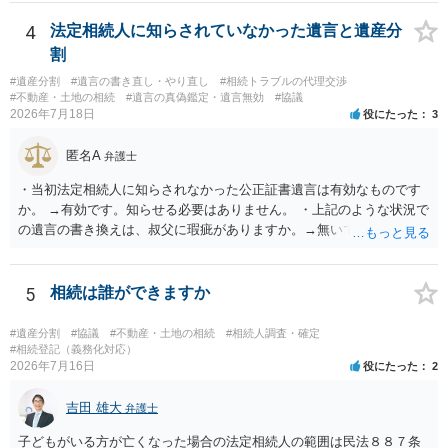
能と思われます。時間が思った以上にないので必要書類をてきぱきと
揃える必要があります。その点是非御注意ください。
4
法定相続人に知らされていなかった遺言と遺産分
割
#遺産分割
#遺言の書き直し・やり直し
#相続トラブルの代理交渉
#不動産・土地の相続
#遺言の真偽鑑定・遺言無効
#協議
2026年7月18日
役にたった
3
匿名A
弁護士
・当初法定相続人に知らされなかった公正証書遺言は有効なものです
か。 →有効です。知らせる必要はありません。 ・上記のような状況で
の遺言の書き換えは、叔父に瑕疵がありますか。→無いです。 ・分割
する場合の比率は、現状で、客観的に見てどの程度が妥当と考えられ
ますか。 →本人が自由に決められますので、どこが妥当とは言えない
です。客観的な基準もありません。 ・できれば穏やかに、分割を拒否
5
相続は誰ができますか
することはできますか。 →分割を拒否するということは、遺産はいら
ないということでしょうか。遺言で、受取を指定されててもいらない
#遺産分割
#協議
#不動産・土地の相続
#相続人調査・確定
と拒否することはできます。理由を説明する必要はありません。
#相続登記（義務化対応）
2026年7月16日
役にたった
2
吉田 雄大
弁護士
子どもがいる方が亡くなった場合の法定相続人の範囲は民法８８７条