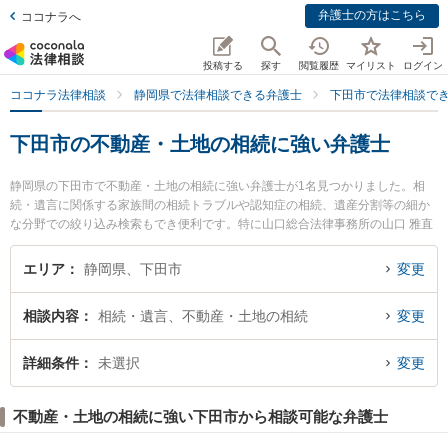
弁護士の方はこちら
ココナラへ
投稿する
探す
閲覧履歴
マイリスト
ログイン
ココナラ法律相談
静岡県で法律相談できる弁護士
下田市で法律相談で
下田市の不動産・土地の相続に強い弁護士
静岡県の下田市で不動産・土地の相続に強い弁護士が1名見つかりました。相
続・遺言に関係する家族間の相続トラブルや認知症の相続、遺産分割等の細か
な分野での絞り込み検索もでき便利です。特に山口総合法律事務所の山口 雅直
弁護士のプロフィール情報や弁護士費用、強みなどが注目されています。『下
田市で土日や夜間に発生した不動産・土地の相続のトラブルを今すぐに弁護士
エリア
静岡県、下田市
変更
に相談したい』『不動産・土地の相続のトラブル解決の実績豊富な近くの弁護
士を検索したい』『初回相談無料で不動産・土地の相続を法律相談できる下田
相談内容
相続・遺言、不動産・土地の相続
変更
市内の弁護士に相談予約したい』などでお困りの相談者さんにおすすめです。
詳細条件
未選択
変更
不動産・土地の相続に強い下田市から相談可能な弁護士