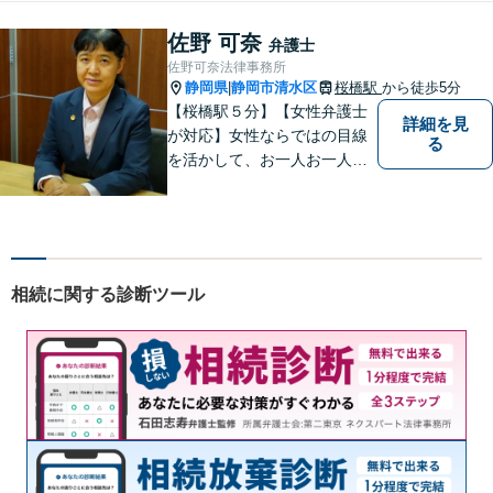
人・法人問わず誠実に対応い
たします。
佐野 可奈
弁護士
佐野可奈法律事務所
静岡県
静岡市清水区
桜橋駅
から徒歩5分
|
【桜橋駅５分】【女性弁護士
詳細を見
が対応】女性ならではの目線
る
を活かして、お一人お一人の
ご相談に対して地道に誠実に
応え、依頼者様のお悩み解決
に尽力いたします。お話をじ
っくり聞かせていただきま
す。法律面・精神面の両方か
相続に関する診断ツール
らサポートいたします。