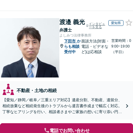
渡邉 義光
愛知県
インタビュ
ーを見る
弁護士
よしみつ法律事務所
営業時間：0
下田市
か
面談方法(対面・
らも相談
電話・ビデオな
9:00~19:00
受付中
ど)は応相談
（平日）
不動産・土地の相続
【愛知／静岡／岐阜／三重エリア対応】遺産分割、不動産、遺留分、
相続放棄など相続発生後のトラブルから遺言書作成まで幅広く対応。
丁寧なヒアリングを行い、相談者さまやご家族の想いに寄り添い円滑
な解決へ導きます【オンライン面談OK】【休日相談可】
電話でお問い合わせ