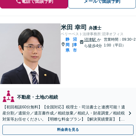
電話で面談予約
メールで面談予約
米田 幸司
弁護士
ベリーベスト法律事務所 沼津オフィス
静
沼
沼津駅
か
営業時間：09:30~2
岡
津
|
1:00（平日）
ら徒歩4分
県
市
不動産・土地の相続
【初回相談60分無料】【全国対応】税理士・司法書士と連携可能！遺
産分割／遺留分／遺言書作成／相続放棄／相続人・財産調査／相続税
対策等お任せください。【明瞭な料金プラン】【解決実績豊富】【電
話相談可】
料金表を見る