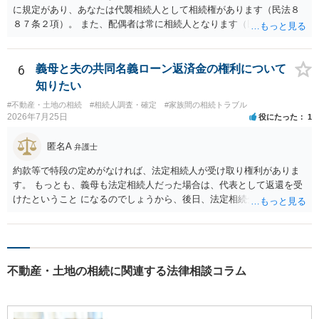
に規定があり、あなたは代襲相続人として相続権があります（民法８
８７条２項）。 また、配偶者は常に相続人となります（民法８９０
条）。 「祖父の子供３人」の方の配偶者がご健在であれば、その方に
も相続権があります。つまり、孫５人に加えて「おじ又はおば」にも
相続権がある可能性があります。
6
義母と夫の共同名義ローン返済金の権利について
知りたい
#不動産・土地の相続
#相続人調査・確定
#家族間の相続トラブル
2026年7月25日
役にたった
1
匿名A
弁護士
約款等で特段の定めがなければ、法定相続人が受け取り権利がありま
す。 もっとも、義母も法定相続人だった場合は、代表として返還を受
けたということ になるのでしょうから、後日、法定相続分に基づいて
精算を求めることは可能と思います。
不動産・土地の相続に関連する法律相談コラム