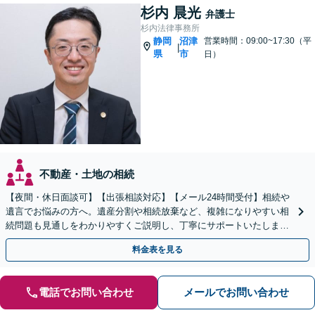
杉内 晨光
弁護士
杉内法律事務所
静岡
沼津
営業時間：09:00~17:30（平
|
県
市
日）
不動産・土地の相続
【夜間・休日面談可】【出張相談対応】【メール24時間受付】相続や
遺言でお悩みの方へ。遺産分割や相続放棄など、複雑になりやすい相
続問題も見通しをわかりやすくご説明し、丁寧にサポートいたしま
す。
料金表を見る
電話でお問い合わせ
メールでお問い合わせ