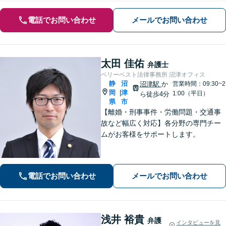
電話でお問い合わせ
メールでお問い合わせ
太田 佳佑
弁護士
ベリーベスト法律事務所 沼津オフィス
静
沼
沼津駅
か
営業時間：09:30~2
岡
津
|
1:00（平日）
ら徒歩4分
県
市
【離婚・刑事事件・労働問題・交通事
故など幅広く対応】各分野の専門チー
ムがお客様をサポートします。
電話でお問い合わせ
メールでお問い合わせ
浅井 裕貴
弁護
インタビューを見