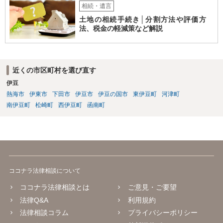
相続・遺言
土地の相続手続き│分割方法や評価方
法、税金の軽減策など解説
近くの市区町村を選び直す
伊豆
熱海市
伊東市
下田市
伊豆市
伊豆の国市
東伊豆町
河津町
南伊豆町
松崎町
西伊豆町
函南町
ココナラ法律相談について
ココナラ法律相談とは
ご意見・ご要望
法律Q&A
利用規約
法律相談コラム
プライバシーポリシー