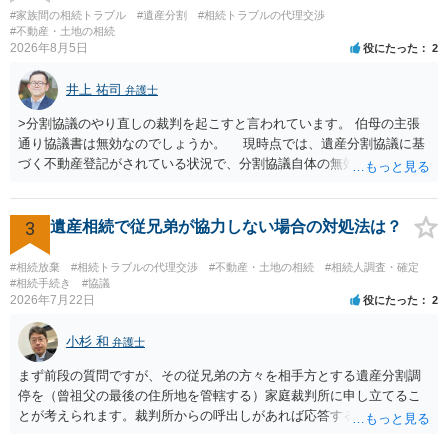
があり出席できない）との記載で十分です。 質問３について 弁護士で
#家族間の相続トラブル
#遺産分割
#相続トラブルの代理交渉
はないので、ｍｉｎｔｓでの提出の必要は無いと思います。郵送（期
#不動産・土地の相続
2026年8月5日
役にたった
2
限までに届けばよい）で十分です。 詳細は、書面記載の裁判所書記官
にお問い合わせください。 以上、ご参考まで。
井上 祐司
弁護士
>分割協議のやり直しの裁判を起こすと言われています。 伯母の主張
通り協議書は無効なのでしょうか。 現時点では、遺産分割協議に基
づく不動産登記がされている状況で、分割協議自体の無効を裁判所が
認めたわけではないので、分割協議の効力に影響はありません。 先
方の訴訟の主張及び立証次第ですが、 ・御祖母様の認知能力に関する
医師の意見書、筆跡鑑定 が提出されればその効力が否定される可能性
3
遺産相続で従兄弟が協力しない場合の対処法は？
はありますが、 ・伯母様自身が分割協議に加わっていること ・御祖母
様の意に反する遺産分割協議を行う実益が誰にあったかの立証が困難
#相続放棄
#相続トラブルの代理交渉
#不動産・土地の相続
#相続人調査・確定
であること からすると、実際に遺産分割協議の効力が否定される可能
#相続手続き
#協議
2026年7月22日
役にたった
2
性はそれほど高くない（立証のハードルは非常に高い）ということが
言えると思います。
小杉 和
弁護士
まず前段の質問ですが、その従兄弟の方々を相手方とする遺産分割調
停を（曾祖父の最後の住所地を管轄する）家庭裁判所に申し立てるこ
とが考えられます。裁判所からの呼出しがあれば応答する可能性がま
だあるのではないでしょうか。 後段の質問については、相続放棄は可