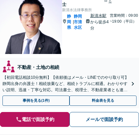
る
士
新清水法律事務所
新清水駅
営業時間：09:00
静
静岡
~19:00（平日）
岡
市清
から徒歩4
|
県
水区
分
不動産・土地の相続
【初回電話相談10分無料】【依頼後はメール・LINEでのやり取り可】
静岡出身の弁護士！相続放棄など、相続トラブルに精通。わかりやす
い説明、迅速・丁寧な対応。司法書士、税理士、不動産業者とも連携
し、遺産相続をトータルサポート【完全個室相談】
事例を見る(1件)
料金表を見る
電話で面談予約
メールで面談予約