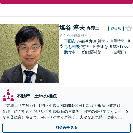
塩谷 淳夫
弁護士
愛知県
えんや法律事務所
営業時間：0
下田市
か
面談方法(対面・
らも相談
電話・ビデオな
9:00~18:00
受付中
ど)は応相談
（金曜日）
不動産・土地の相続
【東海エリア対応】【初回相談は2時間5500円】親族の根深い問題は
弁護士にご相談ください！相続特有の言葉を、日常の会話で使うよう
な言葉に言い換えて、分かりやすくご説明。大変なお気持ちに寄り添
い、納得できる解決を目指します
料金表を見る