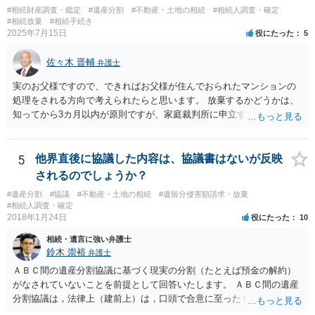
#相続財産調査・鑑定
#遺産分割
#不動産・土地の相続
#相続人調査・確定
#相続放棄
#相続手続き
2025年7月15日
役にたった
5
佐々木 晋輔
弁護士
実のお父様ですので、できればお父様が住んでおられたマンションの
処理をされる方向で考えられたらと思います。 放棄するかどうかは、
知ってから3カ月以内が原則ですが、家庭裁判所に申立すれば3カ月の
期間を伸長することができます。 その間に、財産の状況を調査して、
放棄するかどうか決めることができます。 銀行やサラ金が数年も放置
することはありませんので、数年後に借金が発見される可能性はほぼ
5
他界直後に協議した内容は、協議書はないが反映
ありません。 なお、私が扱った相続放棄を検討していた案件で、期間
されるのでしょうか？
伸長して調査したところ、サラ金に対する過払金など相当な財産が見
#遺産分割
#協議
#不動産・土地の相続
#遺留分侵害額請求・放棄
つかったため相続したという事例がありました。
#相続人調査・確定
2018年1月24日
役にたった
10
相続・遺言に強い弁護士
鈴木 崇裕
弁護士
ＡＢＣ間の遺産分割協議に基づく現実の分割（たとえば預金の解約）
がなされていないことを前提として回答いたします。 ＡＢＣ間の遺産
分割協議は，法律上（建前上）は，口頭で合意に至ったものであって
も有効です。 しかし，口頭で合意したことを立証する方法がありませ