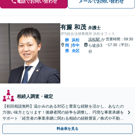
電話でお問い合わせ
メールでお問い合わせ
有簾 和茂
弁護士
JPS総合法律事務所 浜松オフィス
浜松駅
か
営業時間：09:30
静
浜松
~17:30（平日）
岡
市中
ら徒歩3
|
県
央区
分
相続人調査・確定
【初回相談無料】温かみのある対応と豊富な経験を活かし、あなたの
力強い味方となります！後継者間の紛争を調整し、円滑な事業承継を
サポート「経営者の事業承継に関わる相続の経験豊富／株式や不動産
の名義変更など、事業承継特有の資産管理の問題に精通」
料金表を見る