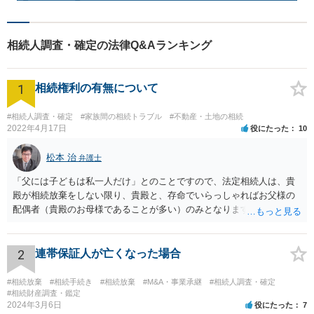
相続人調査・確定の法律Q&Aランキング
1
相続権利の有無について
#相続人調査・確定
#家族間の相続トラブル
#不動産・土地の相続
2022年4月17日
役にたった
10
松本 治
弁護士
「父には子どもは私一人だけ」とのことですので、法定相続人は、貴
殿が相続放棄をしない限り、貴殿と、存命でいらっしゃればお父様の
配偶者（貴殿のお母様であることが多い）のみとなります。遺言がな
い限り、「次男」（お父様の弟）らの相続権は発生しません。
2
連帯保証人が亡くなった場合
#相続放棄
#相続手続き
#相続放棄
#M&A・事業承継
#相続人調査・確定
#相続財産調査・鑑定
2024年3月6日
役にたった
7