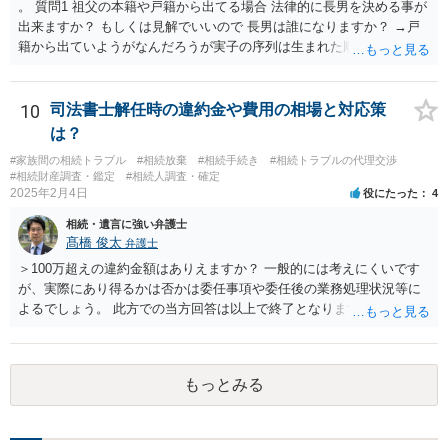
。 質問1 祖父の本籍や戸籍から出てる場合 法律的に長男を決める事が
出来ますか？ もしくは見解でいいので 長男は誰になりますか？ →戸
籍から出ていようがなんだろうが実子の序列は生まれた順ですから、
先方が後から生まれたならばお父様がお祖父様の長男です。 質問2 遺
書が腹違いの長男に向けてある場合 書かれてる内容が最優先にされる
のですか？ →遺書というのが、法律上の遺言の形式を守っている限り
10
司法書士解任時の違約金や費用の相場と対応策
はそのとおりです。 質問3 父が腹違いの長男に法律的に優位になれそ
は？
うな事はありますか？ →遺言が有効な場合、優位に立つことはできま
#家族間の相続トラブル
#相続放棄
#相続手続き
#相続トラブルの代理交渉
せんが、お祖父様が認知症であるなどの「遺言が作れないはずの事
#相続財産調査・鑑定
#相続人調査・確定
情」があるならば①遺言無効確認の訴えを起こすのは一つの手です。
2025年2月4日
役にたった
4
それができない場合は②遺留分侵害額請求で争うほかありません。 質
相続・遺言に強い弁護士
問4 相続トラブルの代理交渉は可能でしょうか。 →一般論としては可
髙橋 俊太
弁護士
能ですが、お伺いする内容ですとお祖父様が亡くなられた後に動くこ
とになるでしょう。
＞100万超えの違約金額はありえますか？ 一般的には考えにくいです
が、実際にあり得るかは否かは委任事項や委任後の業務処理状況等に
よるでしょう。 此方での当方回答は以上で終了となりますが、参考に
なりましたら幸いです。
もっとみる