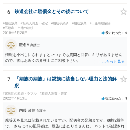
ん。 また，不動産の名義を移転するためには，遺産分割協議書への署
名捺印を得る必要があります。 したがって，残念ながら，「ＡＢＣ間
6
鉄道会社に賠償金とその後について
の遺産分割協議が有効に成立している」という前提に基づく主張は困
難と思われます。 「ＡＢＣ間の遺産分割協議は未了のまま，ＡとＢが
#相続放棄
#相続人調査・確定
#相続手続き
#相続放棄
#口座凍結解除
死亡し，二次相続が発生した」という前提に基づいて協議を進める必
#不動産・土地の相続
2019年6月28日
役にたった
6
要があります。 もちろん，Ｃの立場としては，ＡＢＣ間の遺産分割協
議の内容を前提とした主張をすることが最も有利ですが，ＡＢの相続
匿名A
人は応じない姿勢を示していることから，実現は困難だと思います。
弁護士
主張としては維持しつつも，現実的な解決方法（遺産分割協議の落と
情報を小出しにされますといつまでも質問と回答にキリがありません
しどころ）としては，譲歩することを甘受しなければならないかもし
ので、後はお近くの弁護士にご相談下さい。
れません。
7
「姻族の姻族」は親族に該当しない理由と法的解
釈
#家族間の相続トラブル
#相続人調査・確定
2022年4月13日
役にたった
9
内藤 政信
弁護士
親等図を見れば記載されていますが、配偶者の兄弟までが、姻族2親等
で、 さらにその配偶者は、姻族にあたりませんね。 ネットで確認され