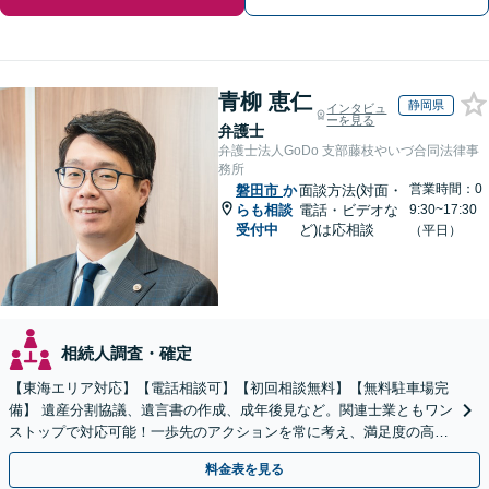
青柳 恵仁
静岡県
インタビュ
ーを見る
弁護士
弁護士法人GoDo 支部藤枝やいづ合同法律事
務所
営業時間：0
磐田市
か
面談方法(対面・
らも相談
電話・ビデオな
9:30~17:30
受付中
ど)は応相談
（平日）
相続人調査・確定
【東海エリア対応】【電話相談可】【初回相談無料】【無料駐車場完
備】 遺産分割協議、遺言書の作成、成年後見など。関連士業ともワン
ストップで対応可能！一歩先のアクションを常に考え、満足度の高い
解決を目指します
料金表を見る