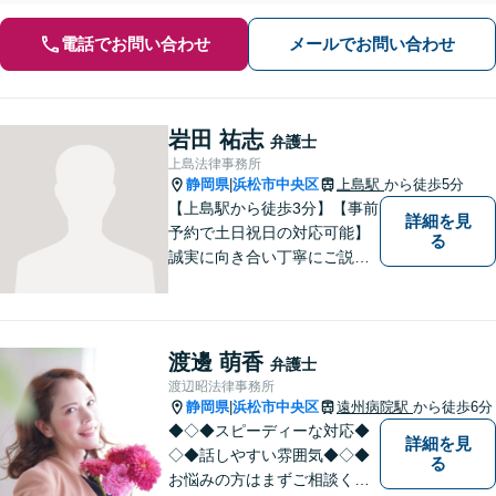
電話でお問い合わせ
メールでお問い合わせ
岩田 祐志
弁護士
上島法律事務所
静岡県
浜松市中央区
上島駅
から徒歩5分
|
【上島駅から徒歩3分】【事前
詳細を見
予約で土日祝日の対応可能】
る
誠実に向き合い丁寧にご説明
します。
渡邊 萌香
弁護士
渡辺昭法律事務所
静岡県
浜松市中央区
遠州病院駅
から徒歩6分
|
◆◇◆スピーディーな対応◆
詳細を見
◇◆話しやすい雰囲気◆◇◆
る
お悩みの方はまずご相談くだ