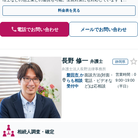
間・休日面談可】【完全個室・秘密厳守】
料金表を見る
電話でお問い合わせ
メールでお問い合わせ
長野 修一
弁護士
静岡県
弁護士法人長野法律事務所
営業時間：0
磐田市
か
面談方法(対面・
らも相談
電話・ビデオな
9:00~19:00
受付中
ど)は応相談
（平日）
相続人調査・確定