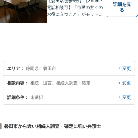
【磐田駅徒歩5分】【Zoom・
詳細を見
電話相談可】「市民の方々の
る
お役に立つこと」がモットー
です。英語対応可で、海外の
事件に精通する弁護士。離
婚・刑事・交通事故など、あ
らゆる問題に真摯に向き合っ
てまいります。【駐車場あ
り】
エリア
静岡県、磐田市
変更
相談内容
相続・遺言、相続人調査・確定
変更
詳細条件
未選択
変更
磐田市から近い相続人調査・確定に強い弁護士