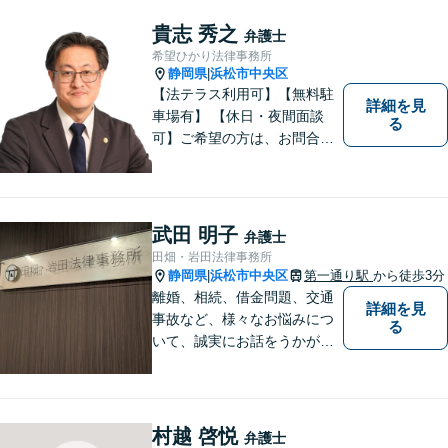
にご相談下さい。【男女2名の
法律事務所】
貴志 秀之
弁護士
希望ひかり法律事務所
静岡県
浜松市中央区
|
【法テラス利用可】【無料駐
詳細を見
車場有】 【休日・夜間面談
る
可】ご希望の方は、お問合せ
時にご相談ください。 ◆個人
の負債整理は、初回1時間相談
料無料◆
武田 明子
弁護士
田畑・岩田法律事務所
静岡県
浜松市中央区
第一通り駅
から徒歩3分
|
離婚、相続、借金問題、交通
詳細を見
事故など、様々なお悩みにつ
る
いて、誠実にお話をうかが
い、丁寧かつ迅速な問題解決
を目指します。まずはお気軽
にご相談下さい。
村越 啓悦
弁護士