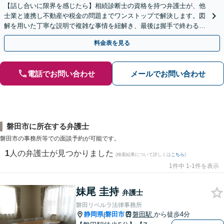
【話し合いに限界を感じたら】相続診断士の資格を持つ弁護士が、他
士業と連携し不動産や税金の問題までワンストップで解決します。図
解を用いた丁寧な説明で複雑な事情を紐解き、最後は握手で終わる円
満な解決へ導きます。【東海エリア・神奈川県対応】
料金表を見る
電話でお問い合わせ
メールでお問い合わせ
磐田市に所在する弁護士
磐田市の事務所等での面談予約が可能です。
1
人の弁護士が見つかりました
(検索結果について詳しくは
こちら
)
1件中 1-1件を表示
妹尾 圭持
弁護士
磐田リベルラ法律事務所
静岡県
磐田市
磐田駅
から徒歩4分
|