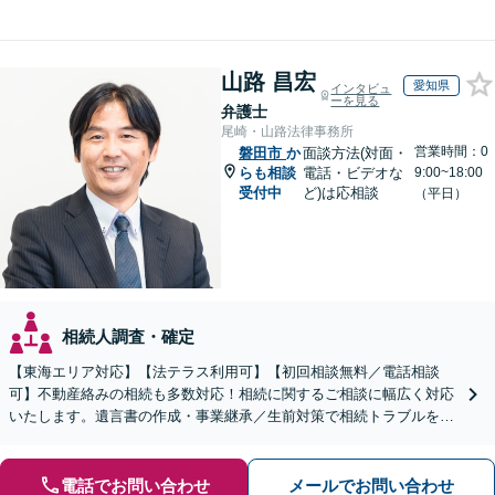
山路 昌宏
愛知県
インタビュ
ーを見る
弁護士
尾崎・山路法律事務所
営業時間：0
磐田市
か
面談方法(対面・
らも相談
電話・ビデオな
9:00~18:00
受付中
ど)は応相談
（平日）
相続人調査・確定
【東海エリア対応】【法テラス利用可】【初回相談無料／電話相談
可】不動産絡みの相続も多数対応！相続に関するご相談に幅広く対応
いたします。遺言書の作成・事業継承／生前対策で相続トラブルを回
避！【遺産分割の経験豊富】相続放棄／寄与分／財産調査など
電話でお問い合わせ
メールでお問い合わせ