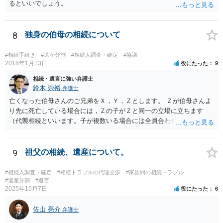
るといいでしょう。
8
独身の伯母の相続について
#相続手続き
#遺産分割
#相続人調査・確定
#協議
2018年1月13日
役にたった
9
相続・遺言に強い弁護士
鈴木 崇裕
弁護士
亡くなった伯母さんのご兄弟をＸ，Ｙ，Ｚとします。 Ｚが伯母さんよ
り先に死亡している場合には，Ｚの子がＺと同一の立場に立ちます
（代襲相続といいます。子が複数いる場合には全員合わせてＺと同一
の取り分です。）。 Ｘ，Ｙ，Ｚ（またＺの子）はそれぞれ３分の１ず
つの相続分を有していますので， そのことを前提として，遺産分割協
議をすることになります（必ずしも３分の１ずつにしなくても，合意
9
祖父の相続、遺産について。
ができれば構いません。）。 今後の対応としては， ①伯母さんの相続
財産（遺産）の全容を整理する（預貯金，有価証券，不動産等の有無
#相続人調査・確定
#相続トラブルの代理交渉
#家族間の相続トラブル
を調べることになります。） ②相続財産に照らし，相続税の申告の準
#遺産分割
#遺言
2025年10月7日
役にたった
6
備をする（税理士の先生にご相談ください。） ③遺産分割協議をする
（ご本人同士で行っても構いませんし，弁護士に相談することもよろ
佐山 亮介
しいと思います。） ことになります。
弁護士