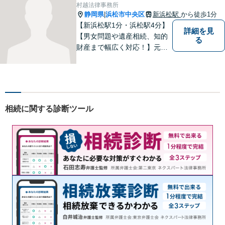
村越法律事務所
静岡県
浜松市中央区
新浜松駅
から徒歩1分
|
【新浜松駅1分・浜松駅4分】
詳細を見
【男女問題や遺産相続、知的
る
財産まで幅広く対応！】元裁
判官のキャリアを生かし 「皆
様の納得のいく裁判の進め
方」 をご提案します。依頼者
様との信頼関係を第一に、事
件解決を推敲してまいりま
相続に関する診断ツール
す。