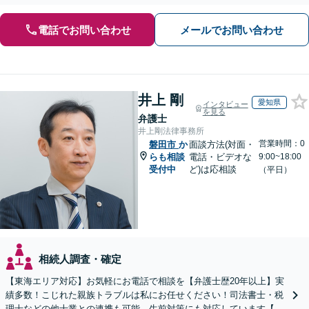
電話でお問い合わせ
メールでお問い合わせ
井上 剛
愛知県
インタビュー
を見る
弁護士
井上剛法律事務所
営業時間：0
磐田市
か
面談方法(対面・
らも相談
電話・ビデオな
9:00~18:00
受付中
ど)は応相談
（平日）
相続人調査・確定
【東海エリア対応】お気軽にお電話で相談を【弁護士歴20年以上】実
績多数！こじれた親族トラブルは私にお任せください！司法書士・税
理士などの他士業との連携も可能。生前対策にも対応しています【夜