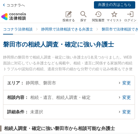
弁護士の方はこちら
ココナラへ
投稿する
探す
閲覧履歴
マイリスト
ログイン
ココナラ法律相談
静岡県で法律相談できる弁護士
磐田市で法律相談で
磐田市の相続人調査・確定に強い弁護士
静岡県の磐田市で相続人調査・確定に強い弁護士が1名見つかりました。WEB
面談に対応している弁護士なども掲載中。相続・遺言に関係する家族間の相続
トラブルや認知症の相続、遺産分割等の細かな分野での絞り込み検索もでき便
利です。特に磐田リベルラ法律事務所の妹尾 圭持弁護士のプロフィール情報や
弁護士費用、強みなどが注目されています。『磐田市で土日や夜間に発生した
エリア
静岡県、磐田市
変更
相続人調査・確定のトラブルを今すぐに弁護士に相談したい』『相続人調査・
確定のトラブル解決の実績豊富な近くの弁護士を検索したい』『初回相談無料
相談内容
相続・遺言、相続人調査・確定
変更
で相続人調査・確定を法律相談できる磐田市内の弁護士に相談予約したい』な
どでお困りの相談者さんにおすすめです。
詳細条件
未選択
変更
相続人調査・確定に強い磐田市から相談可能な弁護士