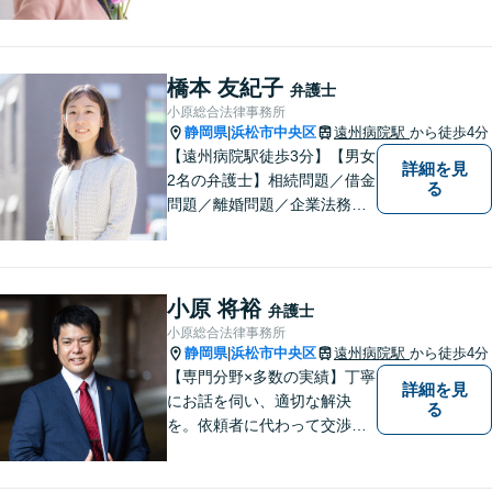
さい。
橋本 友紀子
弁護士
小原総合法律事務所
静岡県
浜松市中央区
遠州病院駅
から徒歩4分
|
【遠州病院駅徒歩3分】【男女
詳細を見
2名の弁護士】相続問題／借金
る
問題／離婚問題／企業法務な
ど、幅広く対応。お困りの方
はお気軽にご相談ください。
小原 将裕
弁護士
小原総合法律事務所
静岡県
浜松市中央区
遠州病院駅
から徒歩4分
|
【専門分野×多数の実績】丁寧
詳細を見
にお話を伺い、適切な解決
る
を。依頼者に代わって交渉・
裁判を行います。まずはご相
談だけでも結構です。お気軽