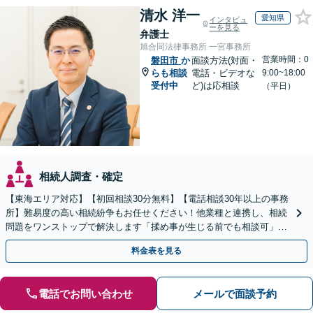
清水 洋一
愛知県
インタビュ
ーを見る
弁護士
旭合同法律事務所 一宮事務所
営業時間：0
磐田市
か
面談方法(対面・
らも相談
電話・ビデオな
9:00~18:00
受付中
ど)は応相談
（平日）
相続人調査・確定
【東海エリア対応】【初回相談30分無料】【電話相談30年以上の事務
所】難易度の高い相続紛争もお任せください！他業種と連携し、相続
問題をワンストップで解決します「揉め事が生じる前でも相談可」
【分割払い対応】【完全個室制】【休日夜間相談可】
料金表を見る
電話でお問い合わせ
メールで面談予約