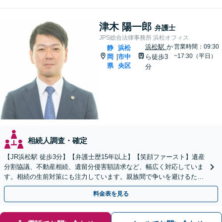
津木 陽一郎
弁護士
JPS総合法律事務所 浜松オフィス
浜松駅
か
営業時間：09:30
静
浜松
~17:30（平日）
岡
市中
ら徒歩3
|
県
央区
分
相続人調査・確定
【JR浜松駅 徒歩3分】【弁護士歴15年以上】【笑顔ファースト】遺産
分割協議、不動産相続、遺留分侵害額請求など、幅広く対応していま
す。相続の生前対策にも注力しています。親族間で争いを避けるため
にも、お早めにご相談ください。【初回面談無料】
料金表を見る