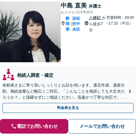
中島 直美
弁護士
あさがお法律事務所
八幡駅
か
営業時間：09:00
静
浜松
~17:20（平日）
岡
市中
ら徒歩7
|
県
央区
分
相続人調査・確定
依頼者さまに寄り添いじっくりとお話を伺います。遺言作成、遺産分
割、相続放棄など幅広くご対応。「こんなことを相談しても大丈夫だ
ろうか？」と躊躇せずにご相談ください。迅速かつ丁寧な対応で、今
後の親族関係も考慮しながら進めます。
料金表を見る
電話でお問い合わせ
メールでお問い合わせ