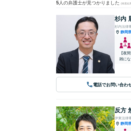
5
人の弁護士が見つかりました
(検索結
杉内 
杉内法律
静岡
【夜間
雑にな
電話でお問い合わ
反方 
伊東法律
静岡