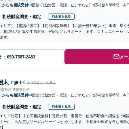
市
からも相談受付中
面談方法(対面・電話・ビデオなど)は応相談
営業時間：本
相続財産調査・鑑定
料金表を見る
エリア】【電話相談可】【初回相談無料】【弁護士歴10年以上】迅速・細や
、相続税の計算や生前対策、登記などもサポートします。コミュニケーショ
ます。
せ
メー
翔太
弁護士
インタビューを見る
律事務所 豊橋事務所
市
からも相談受付中
面談方法(対面・電話・ビデオなど)は応相談
営業時間：本
相続財産調査・鑑定
料金表を見る
エリア対応】【初回相談無料】遺産分割・遺留分・使途不明金の調査まで幅広
トーに、高品質なリーガルサービスを提供します。不動産や株式を含む複雑
K】