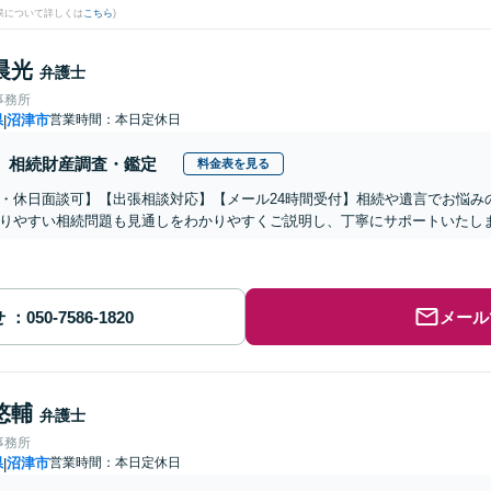
果について詳しくは
こちら
)
晨光
弁護士
事務所
県
沼津市
営業時間：本日定休日
|
相続財産調査・鑑定
料金表を見る
・休日面談可】【出張相談対応】【メール24時間受付】相続や遺言でお悩み
りやすい相続問題も見通しをわかりやすくご説明し、丁寧にサポートいたし
せ
メール
悠輔
弁護士
事務所
県
沼津市
営業時間：本日定休日
|