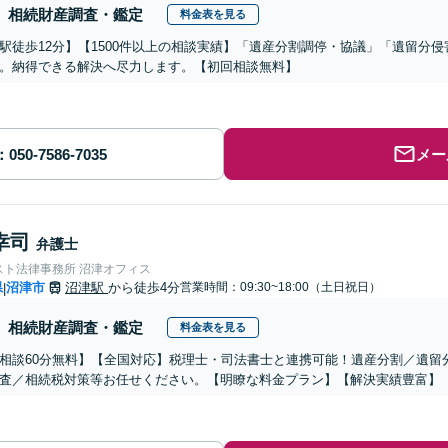
相続財産調査・鑑定
料金表を見る
駅徒歩12分】【1500件以上の相談実績】「遺産分割調停・協議」「遺留分
。納得できる解決へ尽力します。【初回相談無料】
メー
幸司
弁護士
スト法律事務所 沼津オフィス
県
沼津市
沼津駅
から徒歩4分
営業時間：09:30~18:00（土日祝日）
|
相続財産調査・鑑定
料金表を見る
相談60分無料】【全国対応】税理士・司法書士と連携可能！遺産分割／遺留
査／相続税対策等お任せください。【明瞭な料金プラン】【解決実績豊富】