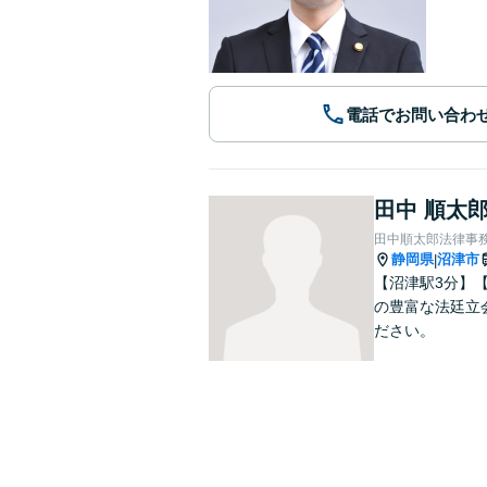
電話でお問い合わ
田中 順太
田中順太郎法律事
静岡県
沼津市
|
【沼津駅3分】
の豊富な法廷立
ださい。