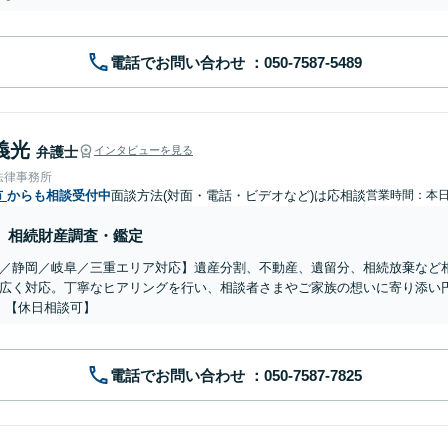
電話でお問い合わせ
義光
弁護士
インタビューを見る
法律事務所
市
からも相談受付中
面談方法(対面・電話・ビデオなど)は応相談
営業時間：本
相続財産調査・鑑定
／静岡／岐阜／三重エリア対応】遺産分割、不動産、遺留分、相続放棄など
広く対応。丁寧なヒアリングを行い、相談者さまやご家族の想いに寄り添い
】【休日相談可】
電話でお問い合わせ