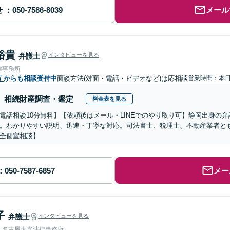
せ
メール
裕貴
弁護士
インタビューを見る
律事務所
市
からも相談受付中
面談方法(対面・電話・ビデオなど)は応相談
営業時間：本
相続財産調査・鑑定
料金表を見る
電話相談10分無料】【依頼後はメール・LINEでのやり取り可】静岡出身の
。わかりやすい説明、迅速・丁寧な対応。司法書士、税理士、不動産業者と
全個室相談】
メー
子
弁護士
インタビューを見る
人名古屋大光法律事務所