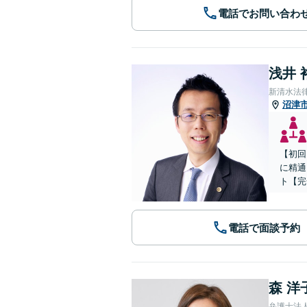
電話でお問い合わ
浅井 
新清水法
沼津
【初回
に精通
ト【完
電話で面談予約
森 洋
弁護士法