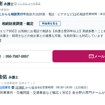
剛
弁護士
インタビューを見る
律事務所
市
からも相談受付中
面談方法(対面・電話・ビデオなど)は応相談
営業時間：本
相続財産調査・鑑定
料金表を見る
エリア対応】お気軽にお電話で相談を【弁護士歴20年以上】実績多数！こじ
法書士・税理士などの他士業との連携も可能。生前対策にも対応しています
】
せ
メール
佳佑
弁護士
スト法律事務所 沼津オフィス
県
沼津市
沼津駅
から徒歩4分
営業時間：09:30~18:00（土日祝日）
|
・刑事事件・労働問題・交通事故など幅広く対応】各分野の専門チーム