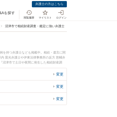
弁護士の方はこちら
&Aを探す
閲覧履歴
マイリスト
ログイン
沼津市で相続財産調査・鑑定に強い弁護士
事例を持つ弁護士なども掲載中。相続・遺言に関
内 晨光弁護士や伊東法律事務所の反方 悠輔弁
。『沼津市で土日や夜間に発生した相続財産調
い』『初回相談無料で相続財産調査・鑑定を法律
変更
変更
変更