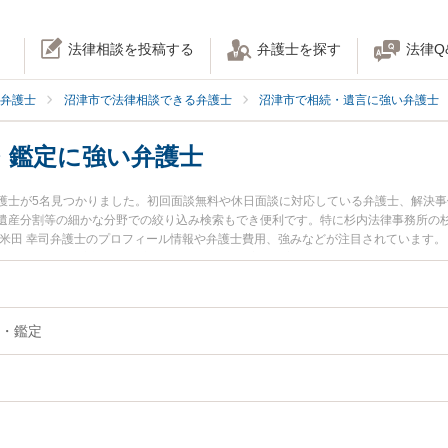
法律相談を投稿する
弁護士を探す
法律Q
弁護士
沼津市で法律相談できる弁護士
沼津市で相続・遺言に強い弁護士
・鑑定に強い弁護士
護士が5名見つかりました。初回面談無料や休日面談に対応している弁護士、解決
遺産分割等の細かな分野での絞り込み検索もでき便利です。特に杉内法律事務所の杉
の米田 幸司弁護士のプロフィール情報や弁護士費用、強みなどが注目されています
たい』『相続財産調査・鑑定のトラブル解決の実績豊富な近くの弁護士を検索した
』などでお困りの相談者さんにおすすめです。
・鑑定