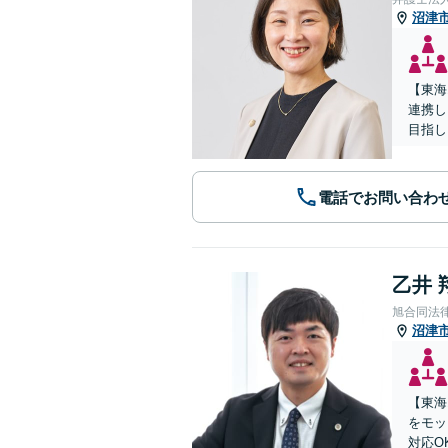
沼津
【東海
連携し
目指し
電話でお問い合わ
乙井 
旭合同法
沼津
【東海
をモッ
対応O