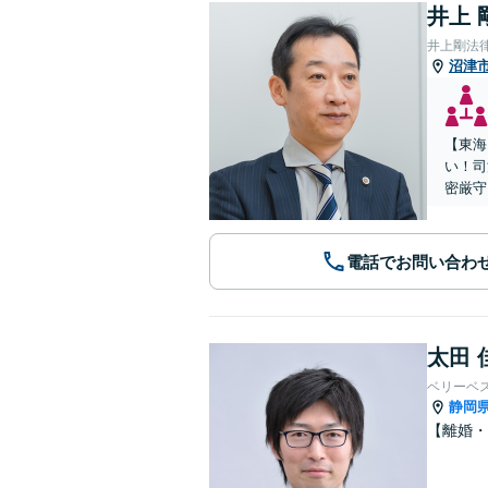
井上 
井上剛法
沼津
【東海
い！司
密厳守
電話でお問い合わ
太田 
ベリーベ
静岡
【離婚