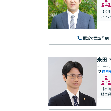
【沼津
ださい
電話で面談予約
米田 
ベリーベ
静岡
【初回
財産調