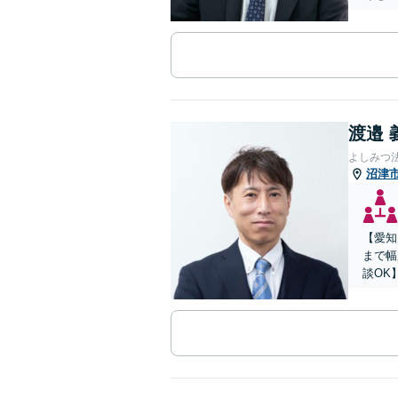
渡邉 
よしみつ
沼津
【愛知
まで幅
談OK