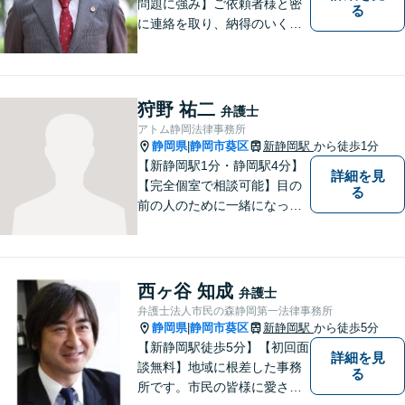
問題に強み】ご依頼者様と密
る
に連絡を取り、納得のいく解
決へと導きます。法的トラブ
ルは非常に辛いものですの
で、精神面のサポートも積極
的に行っております。お困り
狩野 祐二
弁護士
でしたら、お気軽にご相談く
アトム静岡法律事務所
ださい！
静岡県
静岡市葵区
新静岡駅
から徒歩1分
|
【新静岡駅1分・静岡駅4分】
詳細を見
【完全個室で相談可能】目の
る
前の人のために一緒になって
考え、本気で活動することを
やりがいに日々の弁護士業務
に励んでいます。 依頼者様と
のコミュニケーションを尊重
西ヶ谷 知成
弁護士
し、常に最善を尽くすことを
弁護士法人市民の森静岡第一法律事務所
お約束します。 ぜひご相談く
静岡県
静岡市葵区
新静岡駅
から徒歩5分
|
ださい。
【新静岡駅徒歩5分】【初回面
詳細を見
談無料】地域に根差した事務
る
所です。市民の皆様に愛され