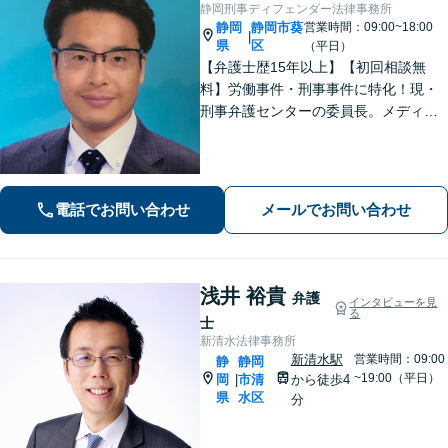
静岡刑事ディフェンダー法律事務所
静岡
静岡市葵
営業時間：09:00~18:00
|
県
区
（平日）
【弁護士歴15年以上】【初回相談無
料】労働事件・刑事事件に特化！現・
刑事弁護センターの委員長。メディア
掲載案件多数！豊富な経験を活かし早
期釈放を目指します【労働・雇用】依
頼者さま目線のサポートを心がけま
す。地域密着型の法律事務所
電話でお問い合わせ
メールでお問い合わせ
浅井 裕貴
弁護
インタビューを見
る
士
新清水法律事務所
新清水駅
営業時間：09:00
静
静岡
~19:00（平日）
岡
市清
から徒歩4
|
県
水区
分