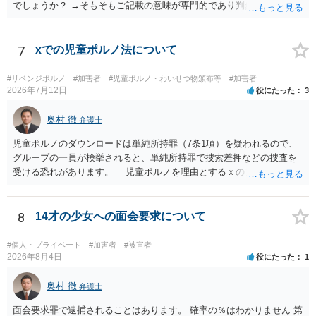
でしょうか？ →そもそもご記載の意味が専門的であり判然としないも
のと存じます。直接弁護士に、そのゲームの内容をご説明になりなが
らご相談になることをお勧めいたします。
7
xでの児童ポルノ法について
#リベンジポルノ
#加害者
#児童ポルノ・わいせつ物頒布等
#加害者
2026年7月12日
役にたった
3
奥村 徹
弁護士
児童ポルノのダウンロードは単純所持罪（7条1項）を疑われるので、
グループの一員が検挙されると、単純所持罪で捜索差押などの捜査を
受ける恐れがあります。 児童ポルノを理由とするｘのアカウント凍
結は日本警察に通報されることがあって（確率はわかりませんが実例
は珍しくない）、これも捜索差押を受けるおそれがあります
8
14才の少女への面会要求について
#個人・プライベート
#加害者
#被害者
2026年8月4日
役にたった
1
奥村 徹
弁護士
面会要求罪で逮捕されることはあります。 確率の％はわかりません 第