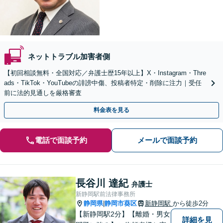
ネットトラブル加害者側
【初回相談無料・全国対応／弁護士歴15年以上】X・Instagram・Thre
ads・TikTok・YouTubeの誹謗中傷、投稿者特定・削除に注力｜受任
前に法的見通しを厳格審査
料金表を見る
電話で面談予約
メールで面談予約
長谷川 達紀
弁護士
新静岡駅前法律事務所
静岡県
静岡市葵区
新静岡駅
から徒歩2分
|
【新静岡駅2分】【離婚・男女
詳細を見