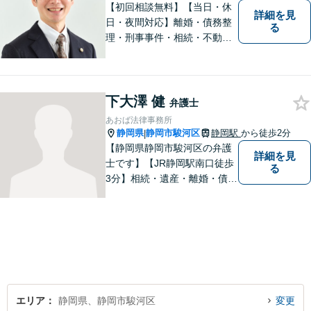
【初回相談無料】【当日・休
詳細を見
日・夜間対応】離婚・債務整
る
理・刑事事件・相続・不動産
問題・交通事故等、多数の解
決実績あり。お悩みに真摯に
向き合うことを心がけていま
す。法人・個人事業主の事業
下大澤 健
弁護士
再建・債務整理の問題解決に
あおば法律事務所
自信があります。
静岡県
静岡市駿河区
静岡駅
から徒歩2分
|
【静岡県静岡市駿河区の弁護
詳細を見
士です】【JR静岡駅南口徒歩
る
3分】相続・遺産・離婚・債務
整理・交通事故・不動産取引
などの個人に関わる問題や契
約・商取引・債権回収・事業
整理など企業に関わる問題を
幅広く取り扱っております。
どうぞお気軽にご相談くださ
い。
エリア
静岡県、静岡市駿河区
変更