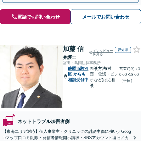
電話でお問い合わせ
メールでお問い合わせ
加藤 信
愛知県
インタビュー
を見る
弁護士
冨田・島岡法律事務所
静岡市駿河
面談方法(対
営業時間：1
区
からも
面・電話・ビデ
0:00~18:00
相談受付中
オなど)は応相
（平日）
談
ネットトラブル加害者側
【東海エリア対応】個人事業主・クリニックの誹謗中傷に強い／Goog
leマップ口コミ削除・発信者情報開示請求・SNSアカウント復旧／カ