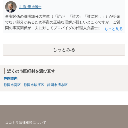
川添 圭
弁護士
事実関係の説明部分の主体（「誰が」「誰の」「誰に対し」）が明確
でない部分があるため事案の正確な理解が難しいところですが、ご質
問の事実関係が、夫に対してプロバイダの代理人弁護士から発信者情
報開示請求の意見照会が届いたということであれば、いずれは発信者
情報として夫の氏名と住所が開示され、開示請求者（の代理人弁護
士）が、夫に対して内容証明郵便を送ったり訴訟の提起がなされたり
もっとみる
する可能性があるように思われます。この場合は、開示請求者（とあ
る女性？）の代理人弁護士へ、実は投稿者があなたであるという内容
とともに、あなたから連絡することもあり得ます。 夫がクレーム電話
を入れた「相手方の法律事務所」というのがプロバイダの代理人の事
近くの市区町村を選び直す
務所であるのか、それとも開示請求者の代理人の事務所なのかが不明
静岡市内
ですが、もし前者であれば、書類の再送要請にはあまり意味はなく、
一方、後者であるなら、夫を被告として提訴に至る可能性も考える必
静岡市葵区
静岡市駿河区
静岡市清水区
要が出てきます。 あなたと夫との夫婦関係の状況（別居中なのか、夫
婦関係は良好なのか、あなたが夫へ嘘をついたのか等）がよくわから
ないところがあり、実際にどのような対応がベターなのかを正確に検
討するためには、公開の相談ではなく、詳しい事実関係を整理した上
で弁護士へ直接相談するべきでしょう。
ココナラ法律相談について