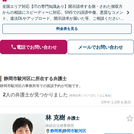
全国エリア対応【ITの専門知識あり】開示請求する側・された側双方
からの相談にスピーディーに対応。SNSでの誹謗中傷、悪質なコメン
ト、違法DLやアップロード、開示請求が届いた等、ご相談ください
【WEB面談OK&解決実績豊富】【千葉中央駅4分】
料金表を見る
電話でお問い合わせ
メールでお問い合わせ
静岡市駿河区に所在する弁護士
静岡市駿河区の事務所等での面談予約が可能です。
2
人の弁護士が見つかりました
(検索結果について詳しくは
こちら
)
2件中 1-2件を表示
林 克樹
弁護士
林総合法律事務所
静岡県
静岡市駿河区
|