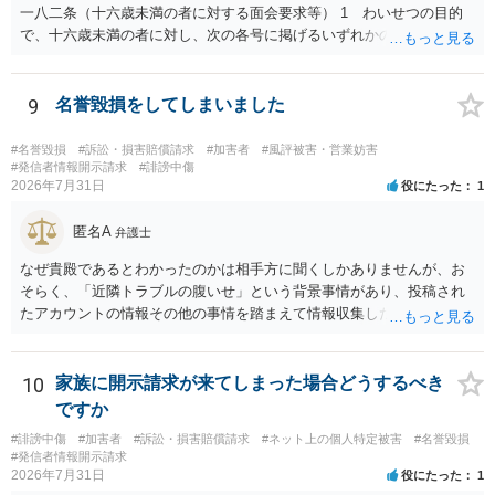
一八二条（十六歳未満の者に対する面会要求等） 1 わいせつの目的
で、十六歳未満の者に対し、次の各号に掲げるいずれかの行為をした
者（当該十六歳未満の者が十三歳以上である場合については、その者
が生まれた日より五年以上前の日に生まれた者に限る。）は、一年以
下の拘禁刑又は五十万円以下の罰金に処する。 一 威迫し、偽計を用
9
名誉毀損をしてしまいました
い又は誘惑して面会を要求すること。 二 拒まれたにもかかわらず、
反復して面会を要求すること。 三 金銭その他の利益を供与し、又は
#名誉毀損
#訴訟・損害賠償請求
#加害者
#風評被害・営業妨害
その申込み若しくは約束をして面会を要求すること。 2前項の罪を犯
#発信者情報開示請求
#誹謗中傷
2026年7月31日
役にたった
1
し、よってわいせつの目的で当該十六歳未満の者と面会をした者は、
二年以下の拘禁刑又は百万円以下の罰金に処する。
匿名A
弁護士
なぜ貴殿であるとわかったのかは相手方に聞くしかありませんが、お
そらく、「近隣トラブルの腹いせ」という背景事情があり、投稿され
たアカウントの情報その他の事情を踏まえて情報収集した結果、この
ような投稿をするのは貴殿しかいないと推測したもので、これに対し
貴殿が投稿した事実を認めてしまったことで「答え合わせ」になって
しまったのではないでしょうか。 相手方の動きについても、相手方次
10
家族に開示請求が来てしまった場合どうするべき
第ですので何とも言えません。公開の場で回答するには情報が乏し
ですか
く、ここで詳細を明らかにすることは事案の特定に繋がってしまうの
#誹謗中傷
#加害者
#訴訟・損害賠償請求
#ネット上の個人特定被害
#名誉毀損
で、弁護士へ直接相談した方がよいです。
#発信者情報開示請求
2026年7月31日
役にたった
1