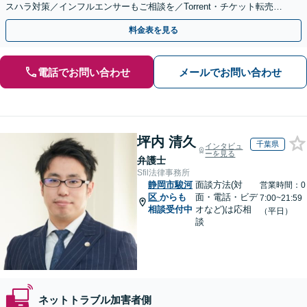
スハラ対策／インフルエンサーもご相談を／Torrent・チケット転売等
の加害者側対応も得意
料金表を見る
電話でお問い合わせ
メールでお問い合わせ
坪内 清久
千葉県
インタビュ
ーを見る
弁護士
Sfil法律事務所
静岡市駿河
面談方法(対
営業時間：0
区
からも
面・電話・ビデ
7:00~21:59
相談受付中
オなど)は応相
（平日）
談
ネットトラブル加害者側