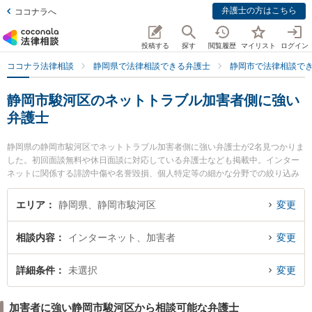
弁護士の方はこちら
ココナラへ
投稿する
探す
閲覧履歴
マイリスト
ログイン
ココナラ法律相談
静岡県で法律相談できる弁護士
静岡市で法律相談で
静岡市駿河区のネットトラブル加害者側に強い
弁護士
静岡県の静岡市駿河区でネットトラブル加害者側に強い弁護士が2名見つかりま
した。初回面談無料や休日面談に対応している弁護士なども掲載中。インター
ネットに関係する誹謗中傷や名誉毀損、個人特定等の細かな分野での絞り込み
検索もでき便利です。特に林総合法律事務所の林 克樹弁護士やあおば法律事務
所の下大澤 健弁護士のプロフィール情報や弁護士費用、強みなどが注目されて
エリア
静岡県、静岡市駿河区
変更
います。『静岡市駿河区で土日や夜間に発生したネットトラブル加害者側のト
ラブルを今すぐに弁護士に相談したい』『ネットトラブル加害者側のトラブル
相談内容
インターネット、加害者
変更
解決の実績豊富な近くの弁護士を検索したい』『初回相談無料でネットトラブ
ル加害者側を法律相談できる静岡市駿河区内の弁護士に相談予約したい』など
でお困りの相談者さんにおすすめです。
詳細条件
未選択
変更
加害者に強い静岡市駿河区から相談可能な弁護士