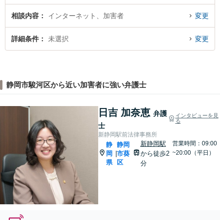
相談内容
インターネット、加害者
変更
詳細条件
未選択
変更
静岡市駿河区から近い加害者に強い弁護士
日吉 加奈恵
弁護
インタビューを見
る
士
新静岡駅前法律事務所
新静岡駅
営業時間：09:00
静
静岡
~20:00（平日）
岡
市葵
から徒歩2
|
県
区
分