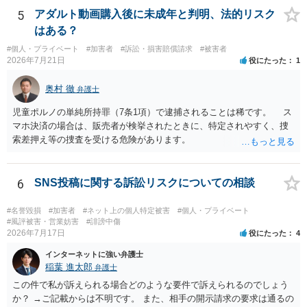
5
アダルト動画購入後に未成年と判明、法的リスク
はある？
#個人・プライベート
#加害者
#訴訟・損害賠償請求
#被害者
2026年7月21日
役にたった
1
奥村 徹
弁護士
児童ポルノの単純所持罪（7条1項）で逮捕されることは稀です。 ス
マホ決済の場合は、販売者が検挙されたときに、特定されやすく、捜
索差押え等の捜査を受ける危険があります。
6
SNS投稿に関する訴訟リスクについての相談
#名誉毀損
#加害者
#ネット上の個人特定被害
#個人・プライベート
#風評被害・営業妨害
#誹謗中傷
2026年7月17日
役にたった
4
インターネットに強い弁護士
稲葉 進太郎
弁護士
この件で私が訴えられる場合どのような要件で訴えられるのでしょう
か？ →ご記載からは不明です。 また、相手の開示請求の要求は通るの