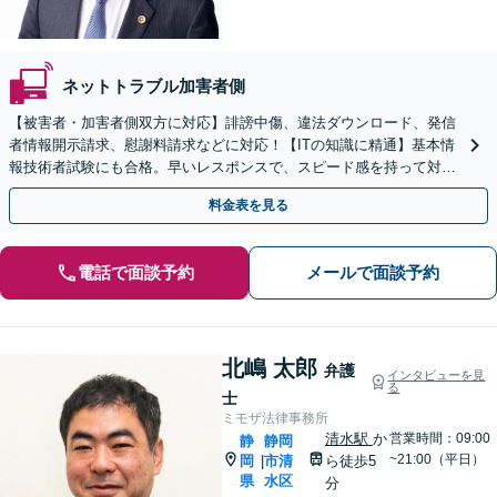
ネットトラブル加害者側
【被害者・加害者側双方に対応】誹謗中傷、違法ダウンロード、発信
者情報開示請求、慰謝料請求などに対応！【ITの知識に精通】基本情
報技術者試験にも合格。早いレスポンスで、スピード感を持って対応
します。【Torrent（トレント）に関する相談◎】
料金表を見る
電話で面談予約
メールで面談予約
北嶋 太郎
弁護
インタビューを見
る
士
ミモザ法律事務所
清水駅
か
営業時間：09:00
静
静岡
~21:00（平日）
岡
市清
ら徒歩5
|
県
水区
分