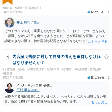
した。 そこから、撮影するまで暇なので顔の雰囲気の写真を交換して
欲しい、住んでいる都道府県と区を教えてと言われたので教えたりと
#加害者
#訴訟・損害賠償請求
言ったやり取りをしていました。 というやりとりは、青少年条例違反
2026年7月25日
役にたった
1
（わいせつ行為）の疑いがあります。18歳未満と知らなくても処罰可
能です。
井上 祐司
弁護士
そのトラウマである事実をあなたが既に知っており、そのことをあえ
て認識しながら相手を傷つけようとしたことが客観的な証拠によって
認定できない限り、何の罰則も問題となる法令もないと思われます。
4
内容証明郵便に対して自身の考えを返答しなけれ
ばなりませんか？
#名誉毀損
#訴訟・損害賠償請求
#誹謗中傷
#加害者
#風評被害・営業妨害
#被害者
2026年7月10日
役にたった
2
インターネットに強い弁護士
三村 勇人
弁護士
回答をする法的義務はございません。 もっとも、なんら回答しない場
合、訴訟に移行する可能性が高まるかと思います。