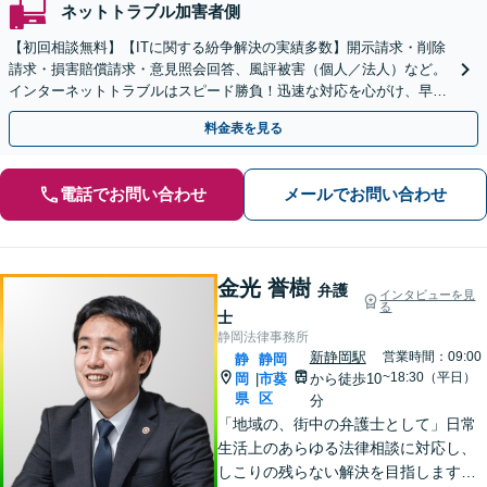
ネットトラブル加害者側
【初回相談無料】【ITに関する紛争解決の実績多数】開示請求・削除
請求・損害賠償請求・意見照会回答、風評被害（個人／法人）など。
インターネットトラブルはスピード勝負！迅速な対応を心がけ、早期
解決を目指します【新静岡駅直結】【夜間・休日相談可】
料金表を見る
電話でお問い合わせ
メールでお問い合わせ
金光 誉樹
弁護
インタビューを見
る
士
静岡法律事務所
新静岡駅
営業時間：09:00
静
静岡
~18:30（平日）
岡
市葵
から徒歩10
|
県
区
分
「地域の、街中の弁護士として」日常
生活上のあらゆる法律相談に対応し、
しこりの残らない解決を目指します。