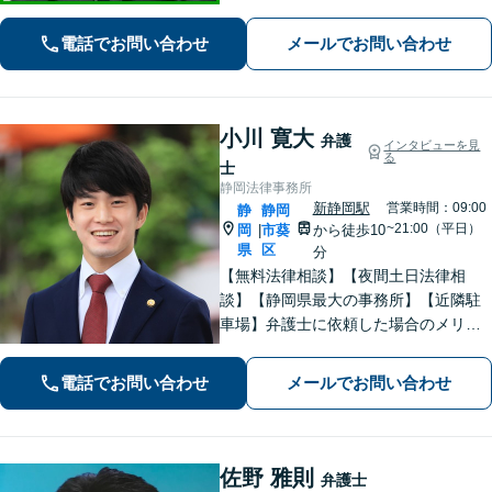
「この人に相談してよかった」と心か
ら思っていただけるよう、どのような
電話でお問い合わせ
メールでお問い合わせ
案件にも誠心誠意取り組んでいく所存
です。
小川 寛大
弁護
インタビューを見
る
士
静岡法律事務所
新静岡駅
営業時間：09:00
静
静岡
~21:00（平日）
岡
市葵
から徒歩10
|
県
区
分
【無料法律相談】【夜間土日法律相
談】【静岡県最大の事務所】【近隣駐
車場】弁護士に依頼した場合のメリッ
ト・デメリットを丁寧に説明します。
電話でお問い合わせ
メールでお問い合わせ
佐野 雅則
弁護士