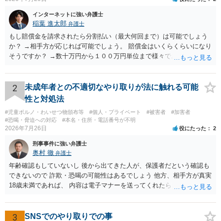
インターネットに強い弁護士
稲葉 進太郎
弁護士
もし賠償金を請求されたら分割払い（最大何回まで）は可能でしょう
か？ →相手方が応じれば可能でしょう。 賠償金はいくらくらいになり
そうですか？ →数十万円から１００万円単位まで様々であり、不明で
す。相手方から相談者様に対し請求がなされた場合、減額や分割の交
渉が行われ、双方合意に至れば支払が開始され、決裂して相手方が訴
訟提起を選択すれば訴訟の中で解決がなされる流れが通常です。
2
未成年者との不適切なやり取りが法に触れる可能
性と対処法
#児童ポルノ・わいせつ物頒布等
#個人・プライベート
#被害者
#加害者
#恐喝・脅迫への対応
#本名・住所・電話番号が不明
2026年7月26日
役にたった
2
刑事事件に強い弁護士
奥村 徹
弁護士
年齢確認もしていないし 後から出てきた人が、保護者だという確認も
できないので 詐欺・恐喝の可能性はあるでしょう 他方、相手方が真実
18歳未満であれば、 内容は電子マナーを送ってくれたら自慰行為など
の動画を要望通りに撮って送るよと言ったやりとりでした。 自分は動
画の尺は10分ほど、服を着たままで胸を触って欲しい、などの要望を
して、要求された金額(1000円程度)の電子マネーを送信してしまいま
3
SNSでのやり取りでの事