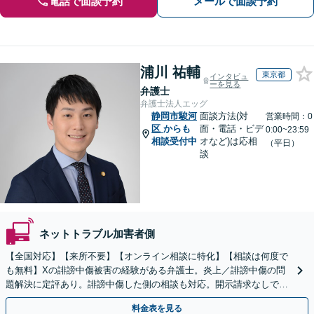
電話で面談予約
メールで面談予約
浦川 祐輔
東京都
インタビュ
ーを見る
弁護士
弁護士法人エッグ
静岡市駿河
面談方法(対
営業時間：0
区
からも
面・電話・ビデ
0:00~23:59
相談受付中
オなど)は応相
（平日）
談
ネットトラブル加害者側
【全国対応】【来所不要】【オンライン相談に特化】【相談は何度で
も無料】Xの誹謗中傷被害の経験がある弁護士。炎上／誹謗中傷の問
題解決に定評あり。誹謗中傷した側の相談も対応。開示請求なしで本
人の特定ができる場合もあり。
料金表を見る