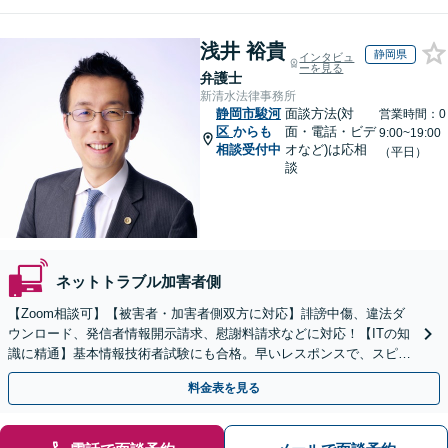
浅井 裕貴
静岡県
インタビュ
ーを見る
弁護士
新清水法律事務所
静岡市駿河
面談方法(対
営業時間：0
区
からも
面・電話・ビデ
9:00~19:00
相談受付中
オなど)は応相
（平日）
談
ネットトラブル加害者側
【Zoom相談可】【被害者・加害者側双方に対応】誹謗中傷、違法ダ
ウンロード、発信者情報開示請求、慰謝料請求などに対応！【ITの知
識に精通】基本情報技術者試験にも合格。早いレスポンスで、スピー
ド感を持って対応します。【Torrentの相談◎】
料金表を見る