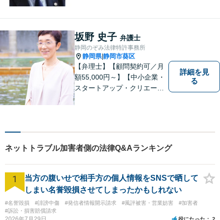
る事務所を目指しています。
【法テラス利用可能】【当日
／夜間／休日対応可能】お気
軽にご連絡ください。
坂野 史子
弁護士
静岡のぞみ法律特許事務所
静岡県
静岡市葵区
|
【弁理士】【顧問契約可／月
詳細を見
額55,000円～】【中小企業・
る
スタートアップ・クリエータ
ー支援】契約書チェックや知
的財産権に関する企業法務サ
ポート。「特許、意匠、商
標、著作権、不正競争防止法
の専門知識・経験豊富」「リ
ネットトラブル加害者側の法律Q&Aランキング
ーガルフォースの高精度契約
書チェック」
1
当方の腹いせで相手方の個人情報をSNSで晒して
しまい名誉毀損させてしまったかもしれない
#名誉毀損
#誹謗中傷
#発信者情報開示請求
#風評被害・営業妨害
#加害者
#訴訟・損害賠償請求
2026年7月29日
役にたった
2