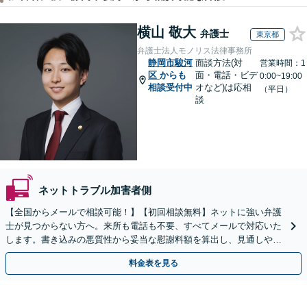
横山 敬大
弁護士
東京都
弁護士法人モノリス法律事務所
静岡市駿河
面談方法(対
営業時間：1
区
からも
面・電話・ビデ
0:00~19:00
相談受付中
オなど)は応相
（平日）
談
ネットトラブル加害者側
【全国からメールで相談可能！】【初回相談無料】ネットに強い弁護
士が見つからない方へ。来所も電話も不要、すべてメールで対応いた
します。書き込みの悪質性から妥当な慰謝料額を算出し、見通しや費
用面のリスクも包み隠さずお伝えしサポートします。
料金表を見る