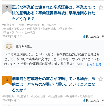
スムースかと思います。
2
正式な卒業前に渡された卒業証書は、卒業までは
法的意義ある？卒業証書授与後に卒業撤回された
らどうなる？
#教育委員会・学校
#行政訴訟
#自治体法務
#自治体や学校などへの損害賠償・慰謝料請求
#国や自治体
#学校トラブル・いじめ問題
2023年3月13日
役にたった
5
匿名A
弁護士
＞つまり証明書とは、こういう風に、将来的に効力が発生する見込み
として、前倒しで当事者に交付するという事も、やってよいというわ
けですか？ 学校の学事日程の関係で効力発生日よりも前に交付したか
らとしても、効力発生日が記載されている証明書の効力に影響はない
でしょう。 両者をそろえるに越したことはないですが、卒業式の日程
自体は各学校によって慣例として定められることが多いですし、学籍
3
刑事罰と懲戒処分の重さが逆転している場合、法
離脱日も、学校によって異なるようですから、そのこと自体に特に問
的には、どちらのが罪が〝重い〟ということにな
題はないでしょう。 ＞万一、効力発生日より前に、その効力が無効と
るのか？
なる出来事が起こったとしたら、その証明書は効力を発生する事な
#刑事裁判
#執行猶予
#国や自治体
#自治体法務
#飲酒運転・無免許運転
く、証明書としては無効化されるということですね？ そう考えるのが
2023年2月15日
役にたった
4
自然でしょう。 ただし、卒業証書自体は、通常記載されている内容