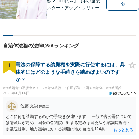
額55,000円～】【中小企業・
る
スタートアップ・クリエータ
ー支援】契約書チェックや知
的財産権に関する企業法務サ
ポート。「特許、意匠、商
標、著作権、不正競争防止法
の専門知識・経験豊富」「リ
自治体法務の法律Q&Aランキング
ーガルフォースの高精度契約
書チェック」
1
憲法の保障する請願権を実際に行使するには、具
体的にはどのような手続きを踏めばよいのです
か？
#行政処分の不服申立て
#自治体法務
#住民訴訟
#国や自治体
#行政訴訟
2023年1月14日
役にたった
5
佐藤 充崇
弁護士
どこに何を請願するのかで手続きが違います。 一般の官公署について
は請願法が定め、国会の各議院に対する定めは国会法や衆議院規則・
参議院規則、地方議会に対する請願は地方自治法124条・125条が定め
ています。 請願を行おうとする官公署にまず問いあわせるのが比較的