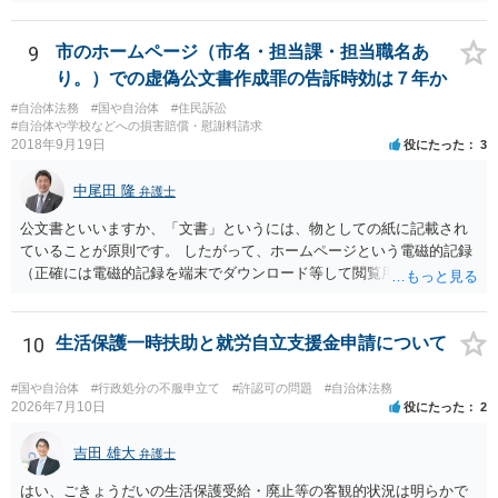
9
市のホームページ（市名・担当課・担当職名あ
り。）での虚偽公文書作成罪の告訴時効は７年か
#自治体法務
#国や自治体
#住民訴訟
#自治体や学校などへの損害賠償・慰謝料請求
2018年9月19日
役にたった
3
中尾田 隆
弁護士
公文書といいますか、「文書」というには、物としての紙に記載され
ていることが原則です。 したがって、ホームページという電磁的記録
（正確には電磁的記録を端末でダウンロード等して閲覧用のソフトで
表示している画面）は文書ではありません。刑法１６１条の２に該当
するか否かとなります。 また、自動計算シートが「権利、義務又は事
実証明に関する電磁的記録」に該当するか否かは、具体的な裁判とな
10
生活保護一時扶助と就労自立支援金申請について
ったときに裁判所がどのように判断するかは予測できません。 私見で
すが、一般論としては、ホームページ上の自動計算シートはあくまで
#国や自治体
#行政処分の不服申立て
#許認可の問題
#自治体法務
参考の情報であり、何か手続きをするさいに具体的に算定することに
2026年7月10日
役にたった
2
なると思われますので、「権利、義務又は事実証明に関する電磁的記
録」に該当しないと考えられます。 なお、刑法１６１条の２は「人の
吉田 雄大
弁護士
事務処理を誤らせる目的で、」という要件がかかっているため、当該
はい、ごきょうだいの生活保護受給・廃止等の客観的状況は明らかで
目的を欠く場合は刑法１６１条の２に該当しません。