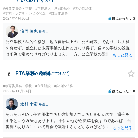
ているのですか？
#教育委員会・学校
#学校法人
#行政訴訟
#国や自治体
#学校トラブル・いじめ問題
#自治体法務
2024年4月10日
役にたった
3
濵門 俊也
弁護士
公立学校の法的性格は、地方自治法上の「公の施設」であり、法人格
を有せず、独立した教育事業の主体とはなり得ず、個々の学校の設置
は条例で定めなければなりません。一方、公立学校の設置者である地
方公共団体は地方自治法上「法人とする。」と規定され、法律上の権
利義務の主体となる法人格を有し、教育事業の主体となっています。
ちなみに、公立学校は教育行政組織上の取扱いとしては「教育機関」
6
PTA業務の強制について
であり、校舎・校地等は地方自治法上「行政財産」とされています。
#教育委員会・学校
#住民訴訟
#自治体法務
2022年11月24日
役にたった
6
辻村 幸宏
弁護士
そもそもPTAは任意団体であり強制加入ではありませんので、退会を
するという方法もあります。 中にいながら変革を促すのであれば、当
番制のあり方について総会で議論するなどなさればどうでしょうか。