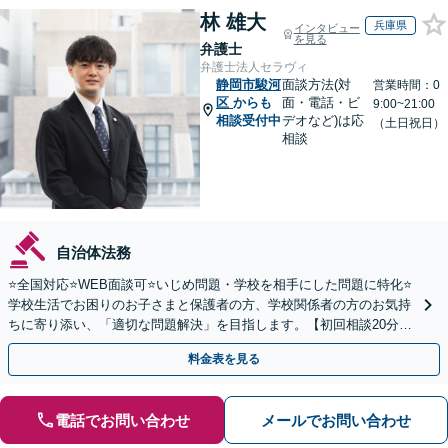
林 雄大
兵庫県
インタビュー
を見る
弁護士
弁護士法人セラヴィ
静岡市駿河
面談方法(対
営業時間：0
区
からも
面・電話・ビ
9:00~21:00
相談受付中
デオなど)は応
（土日祝日）
相談
自治体法務
⭐️全国対応⭐️WEB面談可⭐️いじめ問題・学校を相手にした問題に特化⭐️
学校生活でお困りのお子さまと保護者の方、学校関係者の方のお気持
ちに寄り添い、「適切な問題解決」を目指します。【初回相談20分無
料】
料金表を見る
電話でお問い合わせ
メールでお問い合わせ