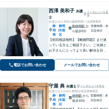
西澤 美和子
弁護
インタビューを見
る
士
弁護士法人市民の森静岡第一法律事務所
静
静岡
新静岡駅
か
営業時間：本
岡
市葵
|
日定休日
ら徒歩5分
県
区
【初回相談無料】【離婚問題】まだ迷
っている方もご相談下さい。ご夫婦と
お子さんにとってより良い解決を目指
します。相続・交通事故・債務整理・
労働問題など、幅広いお悩みに対応し
電話でお問い合わせ
メールでお問い合わせ
ます。【静岡市／焼津市／島田市／藤
枝市エリア対応】
守屋 典
弁護士
インタビューを見る
弁護士法人GoDo 静岡合同法律事務所
静
静岡
静岡駅
から
営業時間：本
岡
市葵
|
日定休日
徒歩10分
県
区