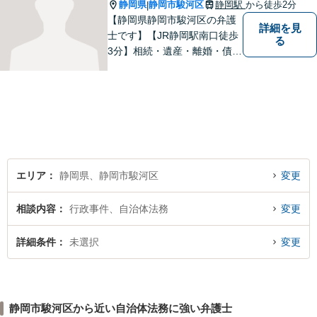
自信があります。
静岡県
静岡市駿河区
静岡駅
から徒歩2分
|
【静岡県静岡市駿河区の弁護
詳細を見
士です】【JR静岡駅南口徒歩
る
3分】相続・遺産・離婚・債務
整理・交通事故・不動産取引
などの個人に関わる問題や契
約・商取引・債権回収・事業
整理など企業に関わる問題を
幅広く取り扱っております。
どうぞお気軽にご相談くださ
い。
エリア
静岡県、静岡市駿河区
変更
相談内容
行政事件、自治体法務
変更
詳細条件
未選択
変更
静岡市駿河区から近い自治体法務に強い弁護士