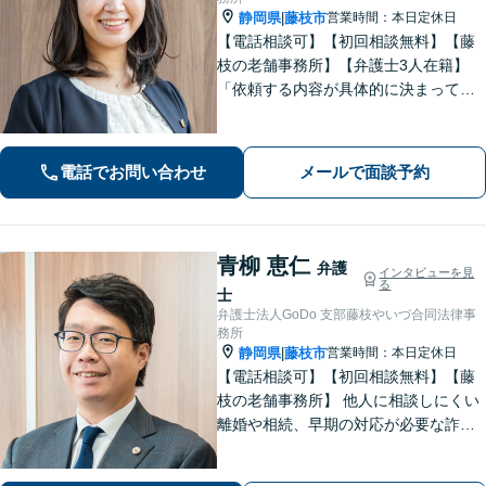
静岡県
藤枝市
営業時間：本日定休日
|
【電話相談可】【初回相談無料】【藤
枝の老舗事務所】【弁護士3人在籍】
「依頼する内容が具体的に決まってい
ない」「どうしたらいいか分からな
い」という方もまずはご相談くださ
い。相続遺言、離婚問題、交通事故、
電話でお問い合わせ
メールで面談予約
借金問題、債権回収など【夜間休日応
相談】
青柳 恵仁
弁護
インタビューを見
る
士
弁護士法人GoDo 支部藤枝やいづ合同法律事
務所
静岡県
藤枝市
営業時間：本日定休日
|
【電話相談可】【初回相談無料】【藤
枝の老舗事務所】 他人に相談しにくい
離婚や相続、早期の対応が必要な詐欺
被害や借金問題など幅広く対応できま
す！「こんなことで相談していいの