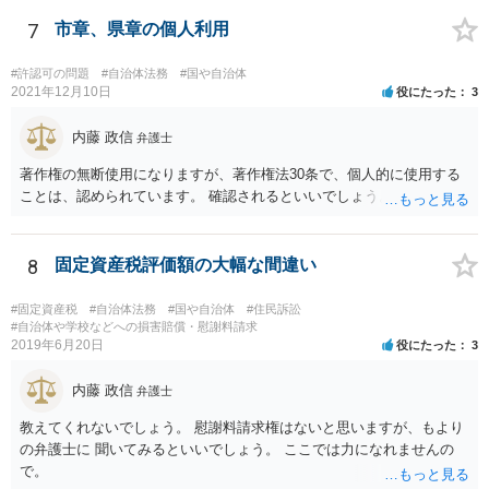
7
市章、県章の個人利用
#許認可の問題
#自治体法務
#国や自治体
2021年12月10日
役にたった
3
内藤 政信
弁護士
著作権の無断使用になりますが、著作権法30条で、個人的に使用する
ことは、認められています。 確認されるといいでしょう。
8
固定資産税評価額の大幅な間違い
#固定資産税
#自治体法務
#国や自治体
#住民訴訟
#自治体や学校などへの損害賠償・慰謝料請求
2019年6月20日
役にたった
3
内藤 政信
弁護士
教えてくれないでしょう。 慰謝料請求権はないと思いますが、もより
の弁護士に 聞いてみるといいでしょう。 ここでは力になれませんの
で。