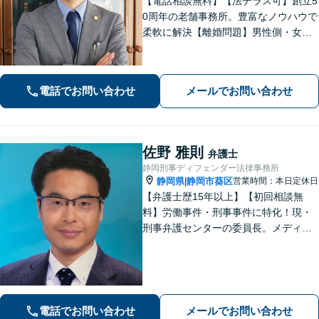
【電話相談無料】【法テラス可】創立5
0周年の老舗事務所。豊富なノウハウで
柔軟に解決【離婚問題】男性側・女性
側どちらも対応可！離婚協議・調停、
慰謝料、養育費、面会交流など幅広く
対応【借金・債務整理】個人・法人と
電話でお問い合わせ
メールでお問い合わせ
もに相談可【静岡駅10分】
佐野 雅則
弁護士
静岡刑事ディフェンダー法律事務所
静岡県
静岡市葵区
営業時間：本日定休日
|
【弁護士歴15年以上】【初回相談無
料】労働事件・刑事事件に特化！現・
刑事弁護センターの委員長。メディア
掲載案件多数！豊富な経験を活かし早
期釈放を目指します【労働・雇用】依
頼者さま目線のサポートを心がけま
す。地域密着型の法律事務所
電話でお問い合わせ
メールでお問い合わせ