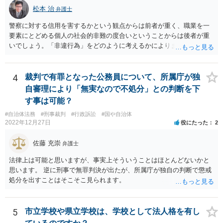
が、全課程を修了したという事実について記載されており、卒業式時
松本 治
弁護士
点では、そのこと自体は過去の事実として間違いないので、卒業証書
自体の無効かどうかという法的な効力を議論するものではないでしょ
警察に対する信用を害するかという観点からは前者が重く、職業を一
う。 問題は、証書そのものではなく、在学中に何らかの問題を起こし
要素にとどめる個人の社会的非難の度合いということからは後者が重
て学籍を剥奪されたかどうか、ということなので、厳密に言えば卒業
いでしょう。「非違行為」をどのように考えるかによります。
証書自体の議論とは直接関係しないと思います。
4
裁判で有罪となった公務員について、所属庁が独
自審理により「無実なので不処分」との判断を下
す事は可能？
#自治体法務
#刑事裁判
#行政訴訟
#国や自治体
2022年12月27日
役にたった
2
佐藤 充崇
弁護士
法律上は可能と思いますが、事実上そういうことはほとんどないかと
思います。 逆に刑事で無罪判決が出たが、所属庁が独自の判断で懲戒
処分を出すことはそこそこ見られます。
5
市立学校や県立学校は、学校として法人格を有し