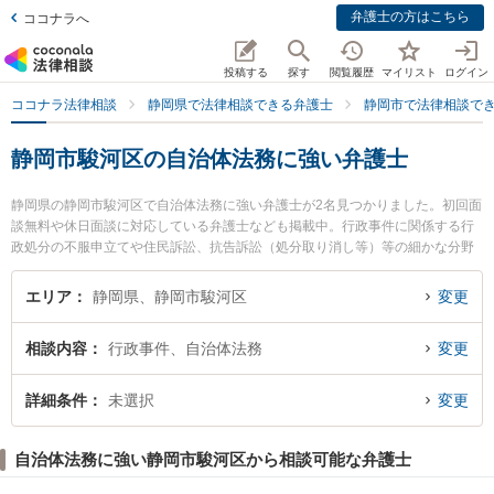
弁護士の方はこちら
ココナラへ
投稿する
探す
閲覧履歴
マイリスト
ログイン
ココナラ法律相談
静岡県で法律相談できる弁護士
静岡市で法律相談で
静岡市駿河区の自治体法務に強い弁護士
静岡県の静岡市駿河区で自治体法務に強い弁護士が2名見つかりました。初回面
談無料や休日面談に対応している弁護士なども掲載中。行政事件に関係する行
政処分の不服申立てや住民訴訟、抗告訴訟（処分取り消し等）等の細かな分野
での絞り込み検索もでき便利です。特に林総合法律事務所の林 克樹弁護士やあ
おば法律事務所の下大澤 健弁護士のプロフィール情報や弁護士費用、強みなど
エリア
静岡県、静岡市駿河区
変更
が注目されています。『静岡市駿河区で土日や夜間に発生した自治体法務のト
ラブルを今すぐに弁護士に相談したい』『自治体法務のトラブル解決の実績豊
相談内容
行政事件、自治体法務
変更
富な近くの弁護士を検索したい』『初回相談無料で自治体法務を法律相談でき
る静岡市駿河区内の弁護士に相談予約したい』などでお困りの相談者さんにお
すすめです。
詳細条件
未選択
変更
自治体法務に強い静岡市駿河区から相談可能な弁護士