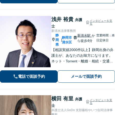
浅井 裕貴
弁護
インタビューを見
る
士
新清水法律事務所
静
新清水駅
か
営業時間：本
静岡市
岡
|
日定休日
ら徒歩4分
清水区
県
【相談実績2000件以上】静岡出身の弁
護士が、あなたのお味方になります。
ネット・Torrent・離婚・相続・交通事
故・刑事事件など、一人で悩まずご相
談ください。初回電話10分無料。全国
電話で面談予約
メールで面談予約
対応。親身なサポートをいたします。
【新清水駅5分】
横田 有里
弁護
インタビューを見
る
士
弁護士法人GoDo 支部藤枝やいづ合同法律事
務所