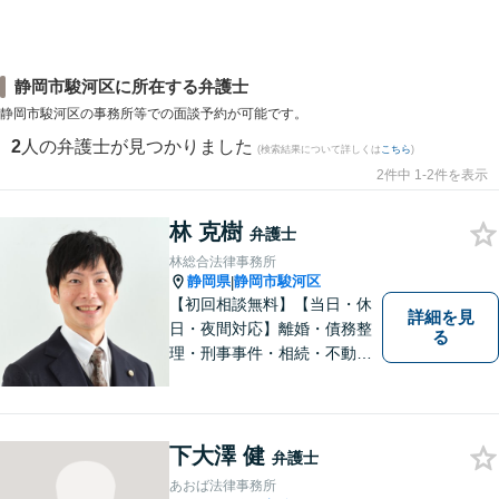
静岡市駿河区に所在する弁護士
静岡市駿河区の事務所等での面談予約が可能です。
2
人の弁護士が見つかりました
(検索結果について詳しくは
こちら
)
2件中 1-2件を表示
林 克樹
弁護士
林総合法律事務所
静岡県
静岡市駿河区
|
【初回相談無料】【当日・休
詳細を見
日・夜間対応】離婚・債務整
る
理・刑事事件・相続・不動産
問題・交通事故等、多数の解
決実績あり。お悩みに真摯に
向き合うことを心がけていま
す。法人・個人事業主の事業
下大澤 健
弁護士
再建・債務整理の問題解決に
あおば法律事務所