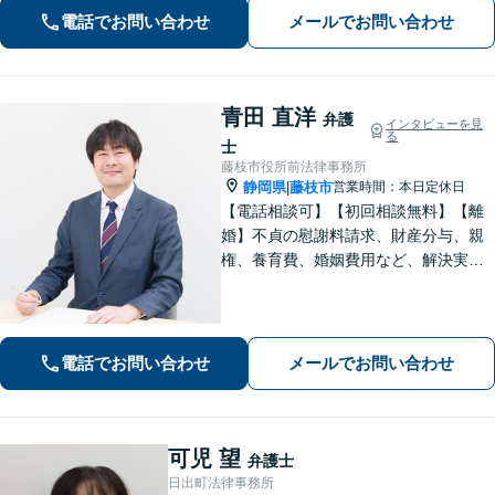
か」と悩まずに、まずはご相談くださ
電話でお問い合わせ
メールでお問い合わせ
い【弁護士3人在籍】
青田 直洋
弁護
インタビューを見
る
士
藤枝市役所前法律事務所
静岡県
藤枝市
営業時間：本日定休日
|
【電話相談可】【初回相談無料】【離
婚】不貞の慰謝料請求、財産分与、親
権、養育費、婚姻費用など、解決実績
は豊富です【相続】皆さまがつまずい
ていないか、しっかりとコミュニケー
ションを取りながらお話を進めてまい
ります【法テラス利用可】【藤枝市役
電話でお問い合わせ
メールでお問い合わせ
所裏】
可児 望
弁護士
日出町法律事務所