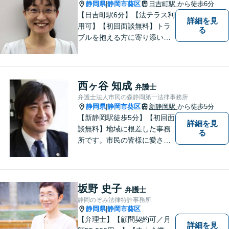
静岡県
静岡市葵区
日吉町駅
から徒歩6分
|
【日吉町駅6分】【法テラス利
詳細を見
用可】【初回面談無料】トラ
る
ブルを抱える方に寄り添い、
その方に合った法的サービス
を提供します。お気軽にご相
談ください。
西ヶ谷 知成
弁護士
弁護士法人市民の森静岡第一法律事務所
静岡県
静岡市葵区
新静岡駅
から徒歩5分
|
【新静岡駅徒歩5分】【初回面
詳細を見
談無料】地域に根差した事務
る
所です。市民の皆様に愛され
る事務所を目指しています。
【法テラス利用可能】【当日
／夜間／休日対応可能】お気
軽にご連絡ください。
坂野 史子
弁護士
静岡のぞみ法律特許事務所
静岡県
静岡市葵区
|
【弁理士】【顧問契約可／月
詳細を見