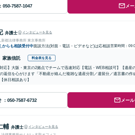
メー
記
弁護士
インタビューを見る
人新都法律事務所 東京事務所
市
からも相談受付中
面談方法(対面・電話・ビデオなど)は応相談
営業時間：09:0
家族信託
料金表を見る
対応】大阪・東京の2拠点でチームで迅速対応【電話・WEB相談可】【遺産
の返信を心がけます「不動産が絡んだ複雑な遺産分割／遺留分／遺言書の作
【休日相談あり】
せ
メール
仁輔
弁護士
インタビューを見る
人法律事務所せんだい 名取オフィス