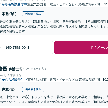
市
からも相談受付中
面談方法(対面・電話・ビデオなど)は応相談
営業時間：09:0
家族信託
料金表を見る
分割や遺留分に注力】【東北各地より相談・解決実績多数】【初回相談無料】
遺留物侵害額請求／相続放棄など、相続に関するあらゆる問題に対応します
解決を目指します
せ
メール
啓吾
弁護士
インタビューを見る
ゆかり法律事務所
市
からも相談受付中
面談方法(対面・電話・ビデオなど)は応相談
営業時間：10:0
家族信託
料金表を見る
道・東北エリア対応】トラブルを防ぐ・最小限にするため早めにご相談を。
ポートいたします。遺産分割／遺留分の請求／遺言書の作成など【初回相談6