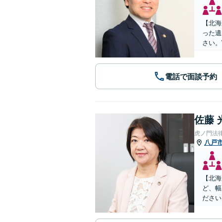
【北海
った遺
さい。
電話で面談予約
佐藤 
虎ノ門法
八戸
【北海
ど、幅
ださい