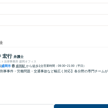
士
 宏行
弁護士
スト法律事務所 盛岡オフィス
県
盛岡市
盛岡駅
から徒歩1分
営業時間：09:30~21:00（平日）
|
刑事事件・労働問題・交通事故など幅広く対応】各分野の専門チームが