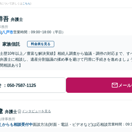
果について詳しくは
こちら
)
祥吾
弁護士
事務所
県
八戸市
営業時間：09:00~18:00（平日）
|
家族信託
料金表を見る
士歴10年以上／豊富な解決実績】相続人調査から協議・調停の対応まで、す
弁護士に相談し、遺産分割協議の揉め事を避けて円滑に手続きを進めましょ
間相談あり】
せ
メール
遼
弁護士
インタビューを見る
法律事務所
市
からも相談受付中
面談方法(対面・電話・ビデオなど)は応相談
営業時間：09:3