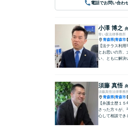
電話でお問い合わ
小澤 博之
青い森法律事務所
青森県
青森市
|
【法テラス利用
とお思いの方、
い、ともに解決
須藤 真悟
須藤真悟法律事務
青森県
青森市
|
【弁護士歴１５
さった方々が、
心して相談でき