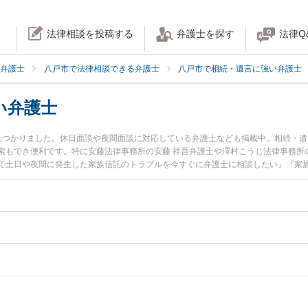
法律相談を投稿する
弁護士を探す
法律Q
弁護士
八戸市で法律相談できる弁護士
八戸市で相続・遺言に強い弁護士
い弁護士
見つかりました。休日面談や夜間面談に対応している弁護士なども掲載中。相続・
索もでき便利です。特に安藤法律事務所の安藤 祥吾弁護士や澤村こうじ法律事務所
で土日や夜間に発生した家族信託のトラブルを今すぐに弁護士に相談したい』『家
律相談できる八戸市内の弁護士に相談予約したい』などでお困りの相談者さんにお