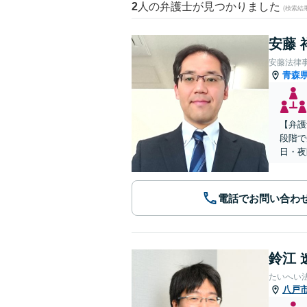
2
人の弁護士が見つかりました
(検索結
安藤 
安藤法律
青森
【弁護
段階で
日・夜
電話でお問い合わ
鈴江 
たいへい
八戸