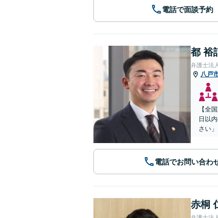
電話で面談予約
都 裕
弁護士法
八戸
【全国
日以内
さい」
電話でお問い合わ
赤桐 
弁護士法