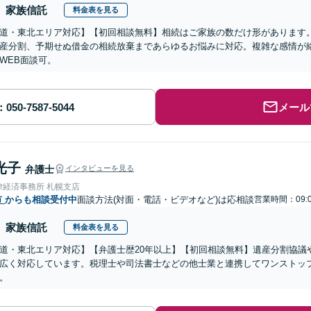
家族信託
料金表を見る
道・東北エリア対応】【初回相談無料】相続はご家族の数だけ形があります
産分割、予期せぬ借金の相続放棄まであらゆるお悩みに対応。複雑な感情が
WEB面談可。
メール
光子
弁護士
インタビューを見る
律経済事務所 札幌支店
市
からも相談受付中
面談方法(対面・電話・ビデオなど)は応相談
営業時間：09:0
家族信託
料金表を見る
道・東北エリア対応】【弁護士歴20年以上】【初回相談無料】遺産分割協議
広く対応しています。税理士や司法書士などの他士業と連携してワンストッ
。