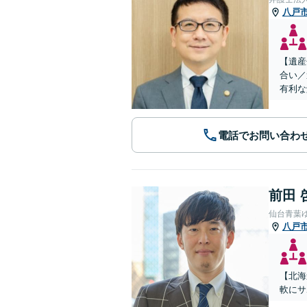
八戸
【遺産
合い／
有利な
電話でお問い合わ
前田 
仙台青葉
八戸
【北海
軟にサ