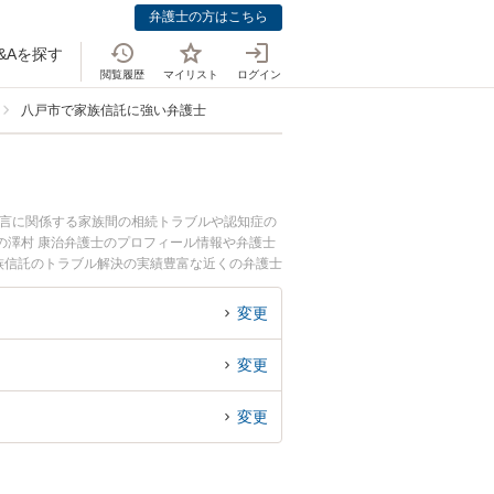
弁護士の方はこちら
&Aを探す
閲覧履歴
マイリスト
ログイン
八戸市で家族信託に強い弁護士
遺言に関係する家族間の相続トラブルや認知症の
の澤村 康治弁護士のプロフィール情報や弁護士
族信託のトラブル解決の実績豊富な近くの弁護士
すすめです。
変更
変更
変更