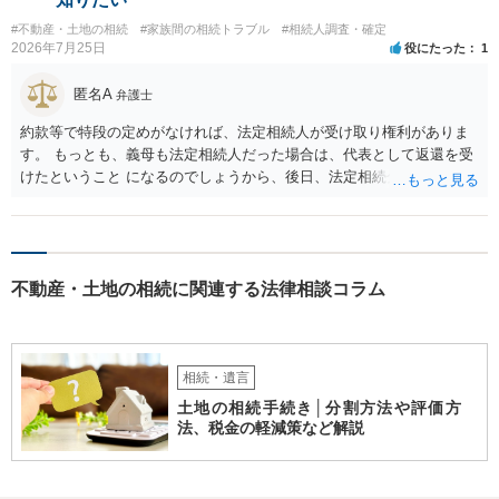
#不動産・土地の相続
#家族間の相続トラブル
#相続人調査・確定
2026年7月25日
役にたった
1
匿名A
弁護士
約款等で特段の定めがなければ、法定相続人が受け取り権利がありま
す。 もっとも、義母も法定相続人だった場合は、代表として返還を受
けたということ になるのでしょうから、後日、法定相続分に基づいて
精算を求めることは可能と思います。
不動産・土地の相続に関連する法律相談コラム
相続・遺言
土地の相続手続き│分割方法や評価方
法、税金の軽減策など解説