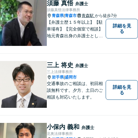
い。 皆様が抱えている問題に
須藤 真悟
弁護士
真摯に向き合い、ともに解決
須藤真悟法律事務所
いたします。
青森県
青森市
青森駅
から徒歩7分
|
【弁護士歴１５年以上】【駐
詳細を見
車場有】【完全個室で相談】
る
地元青森出身の弁護士とし
て、相談にお越しくださった
方々が、平穏な日常を取り戻
すことができるように、迅速
に、そして真剣に取り組みま
三上 将史
弁護士
す。皆様が安心して相談でき
三上法律事務所
るような雰囲気づくりを行な
岩手県
盛岡市
|
っています。
交通事故のご相談は、初回相
詳細を見
談無料です。夕方、土日のご
る
相談も対応いたします。
小保内 義和
弁護士
北奥法律事務所