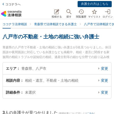
弁護士の方はこちら
ココナラへ
投稿する
探す
閲覧履歴
マイリスト
ログイン
ココナラ法律相談
青森県で法律相談できる弁護士
八戸市で法律相談で
八戸市の不動産・土地の相続に強い弁護士
青森県の八戸市で不動産・土地の相続に強い弁護士が3名見つかりました。休日
面談や夜間面談に対応している弁護士なども掲載中。相続・遺言に関係する家
族間の相続トラブルや認知症の相続、遺産分割等の細かな分野での絞り込み検
索もでき便利です。特に安藤法律事務所の安藤 祥吾弁護士や澤村こうじ法律事
務所の澤村 康治弁護士、弁護士法人青森リーガルサービス 八戸シティ法律事務
エリア
青森県、八戸市
変更
所の山口 龍介弁護士のプロフィール情報や弁護士費用、強みなどが注目されて
います。『八戸市で土日や夜間に発生した不動産・土地の相続のトラブルを今
相談内容
相続・遺言、不動産・土地の相続
変更
すぐに弁護士に相談したい』『不動産・土地の相続のトラブル解決の実績豊富
な近くの弁護士を検索したい』『初回相談無料で不動産・土地の相続を法律相
談できる八戸市内の弁護士に相談予約したい』などでお困りの相談者さんにお
詳細条件
未選択
変更
すすめです。
3
人の弁護士が見つかりました
(検索結果について詳しくは
こちら
)