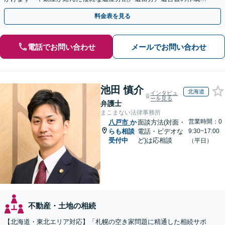
執行／事業承継など、お任せください」【休日相談あり】
料金表を見る
電話でお問い合わせ
メールでお問い合わせ
池田 慎介
北海道
インタビュ
ーを見る
弁護士
まこまない法律事務所
営業時間：0
八戸市
か
面談方法(対面・
らも相談
電話・ビデオな
9:30~17:00
受付中
ど)は応相談
（平日）
不動産・土地の相続
【北海道・東北エリア対応】「札幌の空き家問題に精通した相続サポ