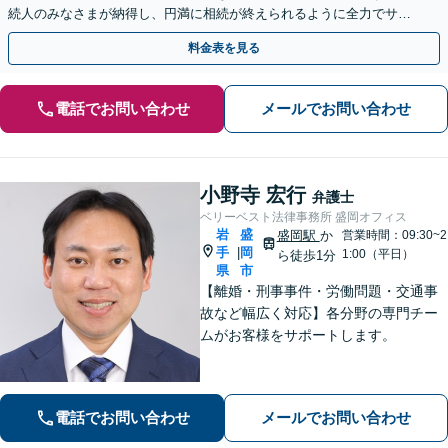
続人のみなさまが納得し、円満に相続が終えられるように全力でサポ
ートいたします。ぜひご相談ください。【WEB面談可】
料金表を見る
電話でお問い合わせ
メールでお問い合わせ
小野寺 宏行
弁護士
ベリーベスト法律事務所 盛岡オフィス
岩
盛
盛岡駅
か
営業時間：09:30~2
手
岡
|
1:00（平日）
ら徒歩1分
県
市
【離婚・刑事事件・労働問題・交通事
故など幅広く対応】各分野の専門チー
ムがお客様をサポートします。
電話でお問い合わせ
メールでお問い合わせ