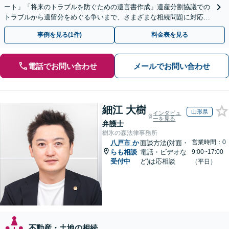
ート」「将来のトラブルを防ぐための遺言書作成」遺産分割協議での
トラブルから遺留分をめぐる争いまで、さまざまな相続問題に対応し
ています「アクセス良好・WEB面談対応で安心の相談」
事例を見る(1件)
料金表を見る
電話でお問い合わせ
メールでお問い合わせ
細江 大樹
山形県
インタビュ
ーを見る
弁護士
樹氷の森法律事務所
営業時間：0
八戸市
か
面談方法(対面・
らも相談
電話・ビデオな
9:00~17:00
受付中
ど)は応相談
（平日）
不動産・土地の相続