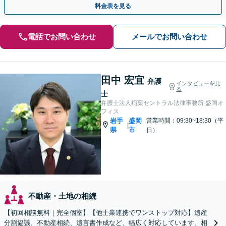
料金表を見る
電話でお問い合わせ
メールでお問い合わせ
田中 宏宜
弁護
インタビューを見
る
士
弁護士法人稲葉セントラル法律事務所 盛岡オ
フィス
岩手
盛岡
営業時間：09:30~18:30（平
|
県
市
日）
不動産・土地の相続
【初回相談無料｜完全個室】【他士業連携でワンストップ対応】遺産
分割協議、不動産相続、遺言書作成など、幅広く対応しています。相