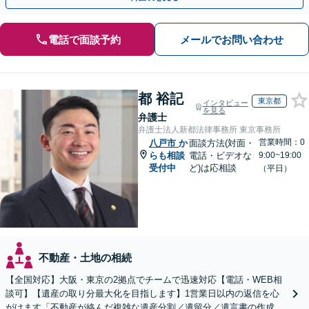
電話で面談予約
メールでお問い合わせ
都 裕記
東京都
インタビュー
を見る
弁護士
弁護士法人新都法律事務所 東京事務所
営業時間：0
八戸市
か
面談方法(対面・
らも相談
電話・ビデオな
9:00~19:00
受付中
ど)は応相談
（平日）
不動産・土地の相続
【全国対応】大阪・東京の2拠点でチームで迅速対応【電話・WEB相
談可】【遺産の取り分最大化を目指します】1営業日以内の返信を心
がけます「不動産が絡んだ複雑な遺産分割／遺留分／遺言書の作成・