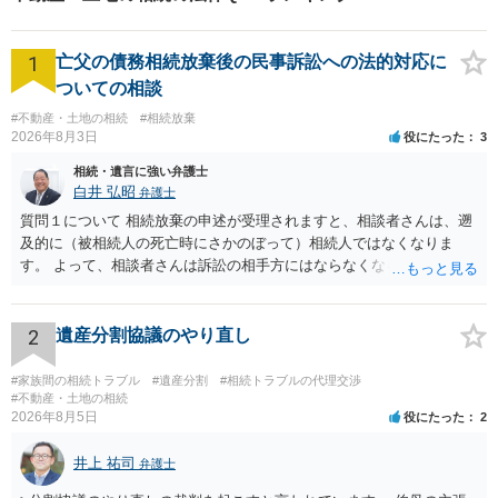
1
亡父の債務相続放棄後の民事訴訟への法的対応に
ついての相談
#不動産・土地の相続
#相続放棄
2026年8月3日
役にたった
3
相続・遺言に強い弁護士
白井 弘昭
弁護士
質問１について 相続放棄の申述が受理されますと、相談者さんは、遡
及的に（被相続人の死亡時にさかのぼって）相続人ではなくなりま
す。 よって、相談者さんは訴訟の相手方にはならなくなるので（明け
渡し請求の対象ではなくなるので）請求棄却となります。 相続放棄受
理証明を家庭裁判所で取得し、コピーを答弁書に添えて裁判所に提出
してください。 質問２について 請求棄却を求める答弁書を提出すれ
2
遺産分割協議のやり直し
ば、第１回期日は出席する必要がありません。その日は差支え（用事
があり出席できない）との記載で十分です。 質問３について 弁護士で
#家族間の相続トラブル
#遺産分割
#相続トラブルの代理交渉
はないので、ｍｉｎｔｓでの提出の必要は無いと思います。郵送（期
#不動産・土地の相続
2026年8月5日
役にたった
2
限までに届けばよい）で十分です。 詳細は、書面記載の裁判所書記官
にお問い合わせください。 以上、ご参考まで。
井上 祐司
弁護士