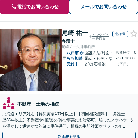
電話でお問い合わせ
メールでお問い合わせ
尾崎 祐一
北海道
インタビュ
ーを見る
弁護士
尾崎祐一法律事務所
営業時間：0
八戸市
か
面談方法(対面・
らも相談
電話・ビデオな
9:00~20:00
受付中
ど)は応相談
（平日）
不動産・土地の相続
北海道エリア対応【解決実績400件以上】【初回相談無料】【弁護士
歴35年以上】不動産や相続税が絡む事案にも対応可。培ったノウハウ
を活かして迅速かつ的確に事件処理。相続の生前対策やペットの年金
システムもお任せ【完全個室】【自衛隊前駅8分】
料金表を見る