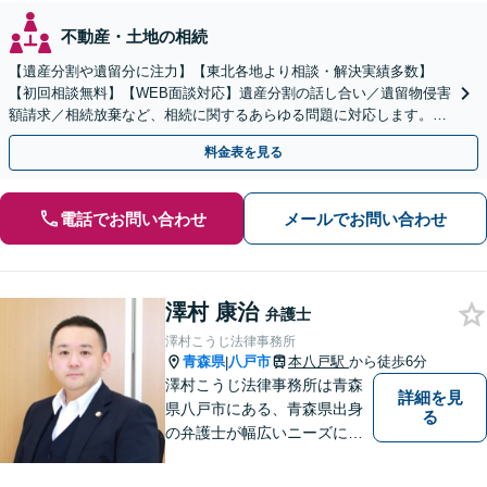
不動産・土地の相続
【遺産分割や遺留分に注力】【東北各地より相談・解決実績多数】
【初回相談無料】【WEB面談対応】遺産分割の話し合い／遺留物侵害
額請求／相続放棄など、相続に関するあらゆる問題に対応します。ご
事情やご意向を丁寧にお聞きし、有利な解決を目指します
料金表を見る
電話でお問い合わせ
メールでお問い合わせ
澤村 康治
弁護士
澤村こうじ法律事務所
青森県
八戸市
本八戸駅
から徒歩6分
|
澤村こうじ法律事務所は青森
詳細を見
県八戸市にある、青森県出身
る
の弁護士が幅広いニーズにお
応えするアットホームな法律
事務所です。