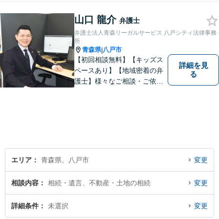
山口 龍介
弁護士
弁護士法人青森リーガルサービス 八戸シティ法律事務
所
青森県
八戸市
|
【初回相談無料】【キッズス
詳細を見
ペースあり】【地域密着の弁
る
護士】様々なご相談・ご依頼
案件に迅速・丁寧に対応いた
します。お困りの方はぜひご
相談ください。
エリア
青森県、八戸市
変更
相談内容
相続・遺言、不動産・土地の相続
変更
詳細条件
未選択
変更