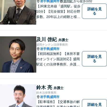
岩手県
盛岡市
盛岡駅
から徒歩10分
|
【JR東北本線『盛岡駅』徒歩
詳細を見
10分】【完全個室】対応分野
る
多数。20年以上の経験と様々
な分野での膨大な実績を活か
し「貴方に会えて良かった」
と感じていただける最善の解
決を目指します。 お気軽にご
及川 啓紀
弁護士
お相談ください。
盛岡ナンテン法律事務所
岩手県
盛岡市
|
【初回相談無料】【来所不要
詳細を見
のオンライン面談対応】盛岡
る
駅近くの法律事務所。弁護士
歴10年以上、離婚問題・相
続・労働・刑事事件等幅広く
対応が可能です。可能な限り
専門用語は避け、依頼者様が
鈴木 亮
弁護士
理解しやすい対応を心がけて
鈴木法律事務所
います。【土日祝・時間外対
岩手県
盛岡市
|
応可】
【駐車場有】【交通事故の解
詳細を見
決実績豊富】弁護士は敷居が