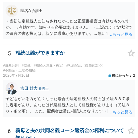
匿名A
弁護士
・当初法定相続人に知らされなかった公正証書遺言は有効なものです
か。 →有効です。知らせる必要はありません。 ・上記のような状況で
の遺言の書き換えは、叔父に瑕疵がありますか。→無いです。 ・分割
する場合の比率は、現状で、客観的に見てどの程度が妥当と考えられ
ますか。 →本人が自由に決められますので、どこが妥当とは言えない
です。客観的な基準もありません。 ・できれば穏やかに、分割を拒否
5
相続は誰ができますか
することはできますか。 →分割を拒否するということは、遺産はいら
ないということでしょうか。遺言で、受取を指定されててもいらない
#遺産分割
#協議
#相続人調査・確定
#相続登記（義務化対応）
と拒否することはできます。理由を説明する必要はありません。
#不動産・土地の相続
2026年7月16日
役にたった
2
吉田 雄大
弁護士
子どもがいる方が亡くなった場合の法定相続人の範囲は民法８８７条
に規定があり、あなたは代襲相続人として相続権があります（民法８
８７条２項）。 また、配偶者は常に相続人となります（民法８９０
条）。 「祖父の子供３人」の方の配偶者がご健在であれば、その方に
も相続権があります。つまり、孫５人に加えて「おじ又はおば」にも
相続権がある可能性があります。
6
義母と夫の共同名義ローン返済金の権利について
知りたい