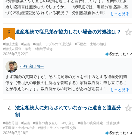
>分割協議のやり直しの裁判を起こすと言われています。 伯母の主張
通り協議書は無効なのでしょうか。 現時点では、遺産分割協議に基
づく不動産登記がされている状況で、分割協議自体の無効を裁判所が
認めたわけではないので、分割協議の効力に影響はありません。 先
方の訴訟の主張及び立証次第ですが、 ・御祖母様の認知能力に関する
医師の意見書、筆跡鑑定 が提出されればその効力が否定される可能性
3
遺産相続で従兄弟が協力しない場合の対処法は？
はありますが、 ・伯母様自身が分割協議に加わっていること ・御祖母
様の意に反する遺産分割協議を行う実益が誰にあったかの立証が困難
#相続放棄
#協議
#相続トラブルの代理交渉
#不動産・土地の相続
であること からすると、実際に遺産分割協議の効力が否定される可能
#相続人調査・確定
#相続手続き
2026年7月22日
役にたった
2
性はそれほど高くない（立証のハードルは非常に高い）ということが
言えると思います。
小杉 和
弁護士
まず前段の質問ですが、その従兄弟の方々を相手方とする遺産分割調
停を（曾祖父の最後の住所地を管轄する）家庭裁判所に申し立てるこ
とが考えられます。裁判所からの呼出しがあれば応答する可能性がま
だあるのではないでしょうか。 後段の質問については、相続放棄は可
能と思われます。時間が思った以上にないので必要書類をてきぱきと
揃える必要があります。その点是非御注意ください。
4
法定相続人に知らされていなかった遺言と遺産分
割
#遺産分割
#協議
#遺言の書き直し・やり直し
#遺言の真偽鑑定・遺言無効
#不動産・土地の相続
#相続トラブルの代理交渉
2026年7月18日
役にたった
3