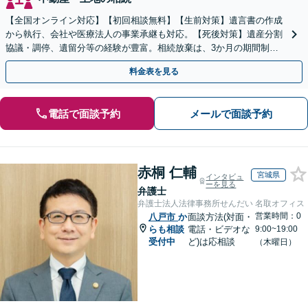
【全国オンライン対応】【初回相談無料】【生前対策】遺言書の作成
から執行、会社や医療法人の事業承継も対応。【死後対策】遺産分割
協議・調停、遺留分等の経験が豊富。相続放棄は、3か月の期間制限
があるため、お早めにご相談ください。【無料駐車場あり】
料金表を見る
電話で面談予約
メールで面談予約
赤桐 仁輔
宮城県
インタビュ
ーを見る
弁護士
弁護士法人法律事務所せんだい 名取オフィス
営業時間：0
八戸市
か
面談方法(対面・
らも相談
電話・ビデオな
9:00~19:00
受付中
ど)は応相談
（木曜日）