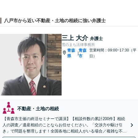
八戸市から近い不動産・土地の相続に強い弁護士
三上 大介
弁護士
雪のまち法律事務所
青森
青森
営業時間：09:00~17:30（平
|
県
市
日）
不動産・土地の相続
【青森市主催の終活セミナーで講演】【相談件数の累計200件】相続
人の調査／遺産相続のことならお任せください。「交渉力や駆け引
き」で問題を整理します！全国各地に相続人がいる場合／複雑な不動
産の相続にも対応【初回相談無料／当日・夜間可】