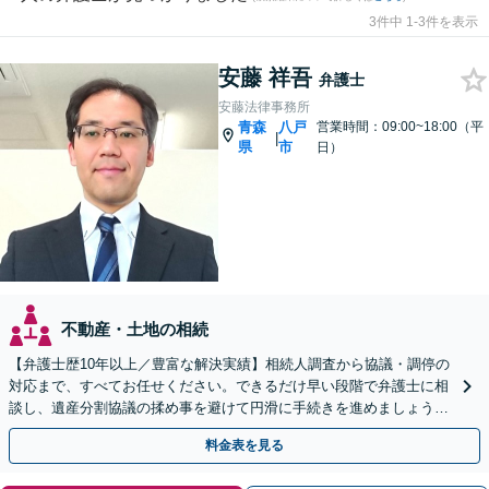
3件中 1-3件を表示
安藤 祥吾
弁護士
安藤法律事務所
青森
八戸
営業時間：09:00~18:00（平
|
県
市
日）
不動産・土地の相続
【弁護士歴10年以上／豊富な解決実績】相続人調査から協議・調停の
対応まで、すべてお任せください。できるだけ早い段階で弁護士に相
談し、遺産分割協議の揉め事を避けて円滑に手続きを進めましょう
【秘密厳守】【完全個室対応】【休日・夜間相談あり】
料金表を見る