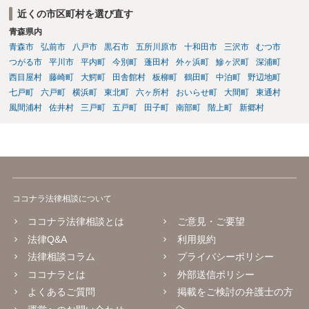
近くの市区町村を選び直す
青森県内
青森市
弘前市
八戸市
黒石市
五所川原市
十和田市
三沢市
むつ市
つがる市
平川市
平内町
今別町
蓬田村
外ヶ浜町
鰺ヶ沢町
深浦町
西目屋村
藤崎町
大鰐町
田舎館村
板柳町
鶴田町
中泊町
野辺地町
七戸町
六戸町
横浜町
東北町
六ヶ所村
おいらせ町
大間町
東通村
風間浦村
佐井村
三戸町
五戸町
田子町
南部町
階上町
新郷村
ココナラ法律相談について
ココナラ法律相談とは
ご意見・ご要望
法律Q&A
利用規約
法律相談コラム
プライバシーポリシー
ココナラとは
外部送信ポリシー
よくあるご質問
掲載をご検討の弁護士の方
へ