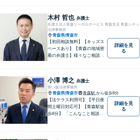
木村 哲也
弁護士
弁護士法人青森リーガルサービス 青森支店 青森シティ
法律事務所
青森県
青森市
|
【初回相談無料】【キッズス
詳細を見
ペースあり】【青森の地域密
る
着の弁護士】様々なご相談・
ご依頼案件に迅速・丁寧に対
応いたします。
小澤 博之
弁護士
青い森法律事務所
青森県
青森市
青森駅
から徒歩8分
|
【法テラス利用可】【平日夜
詳細を見
間土曜日対応可】【青森駅徒
る
歩8分】 「こんなこと相談し
ていいのだろうか」とお思い
の方、大丈夫です。どのよう
なお悩みでもご相談くださ