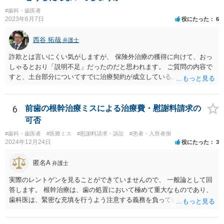
項に違反します。 均等法違反は行政指導の対象となり、事業者が是正
#歯科・歯医者
勧告に従わない場合には企業名が公表される可能性もあります。 実際
2023年6月7日
役にたった
6
に小さな医院で公表までいったケースがありますが、かなり稀なケー
スと言えます。 また、産休・育休を理由とした解雇は無効であり、損
西谷 拓哉
弁護士
害賠償請求の対象にもなります。 実際にどのようなアクションを取る
かは、職場での人間関係など気になる点があると思いますが、弁護士
詐欺とは言いにくい気がしますが、 保険外治療の獲得に向けて、おっ
か労基署へ一度ご相談いただくと安心だと思います。 均等法 （婚姻、
しゃるとおり「説明不足」だったのだと思われます。 ご質問の内容で
妊娠、出産等を理由とする不利益取扱いの禁止等） 第九条 事業主
すと、土台部分についてすでに治療契約が成立しているように思われ
は、女性労働者が婚姻し、妊娠し、又は出産したことを退職理由とし
ますが、 治療契約を取消すことができれば、５万円の支払義務を消滅
て予定する定めをしてはならない。 ２ 事業主は、女性労働者が婚姻
させることができます。 消費者契約法は、いくつか取消の類型を定め
したことを理由として、解雇してはならない。 ３ 事業主は、その雇
ています。 いくつか該当しそうな取消権をご参考までのせます。 ①土
6
前歯の根幹治療ミスによる治療費・慰謝料請求の
用する女性労働者が妊娠したこと、出産したこと、労働基準法（昭和
台と被せ物の治療は通常同じ歯科で行いますので、被せ物の治療費が
可否
二十二年法律第四十九号）第六十五条第一項の規定による休業を請求
４０万円もかかるというのは 治療費という重要な事項について、不利
し、又は同項若しくは同条第二項の規定による休業をしたことその他
#歯科・歯医者
#医療ミス
#慰謝料請求・訴訟
#患者・入所者側
益なる事実の不告知があった認められると考えられます。 そのため、
2024年12月24日
役にたった
3
の妊娠又は出産に関する事由であつて厚生労働省令で定めるものを理
４０万円もかかるとは夢にも思わなかったという事情があれば、不利
由として、当該女性労働者に対して解雇その他不利益な取扱いをして
益事実の不告知を理由とした取消権を主張することが出来る可能性が
匿名A
はならない。 ４ 妊娠中の女性労働者及び出産後一年を経過しない女
弁護士
あります（消費者契約法４条２項）。 ②また、保険外治療の必要性に
性労働者に対してなされた解雇は、無効とする。ただし、事業主が当
ついて虚偽の説明があったのであれば、不実告知取消ということも考
実際のレントゲンを見ることができていませんので、 一般論として回
該解雇が前項に規定する事由を理由とする解雇でないことを証明した
えられます（消費者契約法４条１項１号）。 ③そのほか、歯科治療
答します。 根幹治療は、歯の処置において極めて重大なものであり、
ときは、この限りでない。
中、抗らうことが困難な状態で保険外治療の勧誘をされたということ
歯科医は、緊密な充填を行うよう注意する義務を負っていると考えら
であれば、最近（令和５年６月１日）施行されたばかりですが、 退去
れます。 （同趣旨の判示をした裁判例として、東京地裁平20(ワ)30392
困難場所（たとえば、待合から診察台へ）に同行された上で困惑して
号事件） 当該義務に違反した場合、診療契約の不履行又は不法行為に