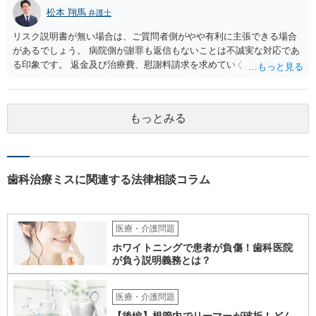
松本 翔馬
弁護士
リスク説明書が無い場合は、ご質問者側がやや有利に主張できる場合
があるでしょう。 病院側が謝罪も返信もないことは不誠実な対応であ
る印象です。 返金及び治療費、慰謝料請求を求めていくことになるか
と思います。 ご自身で内容証明を出すこともあり得ますが、弁護士が
代理人として病院側との交渉窓口となることも方法の一つです。 ご自
身で内容証明を出される場合、書面にご質問者の不利になる事情を記
もっとみる
載した場合はそれ以降の交渉ハードルが上がってしまうため慎重に検
討されるとよいでしょう。
歯科治療ミスに関連する法律相談コラム
医療・介護問題
ホワイトニングで患者が負傷！歯科医院
が負う説明義務とは？
医療・介護問題
【後編】根管内でリーマーが破折！どん