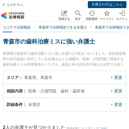
弁護士の方はこちら
ココナラへ
投稿する
探す
閲覧履歴
マイリスト
ログイン
ココナラ法律相談
青森県で法律相談できる弁護士
青森市で法律相談で
青森市の歯科治療ミスに強い弁護士
青森県の青森市で歯科治療ミスに強い弁護士が2名見つかりました。初回面談無
料や休日面談に対応している弁護士なども掲載中。医療・介護問題に関係する
歯科治療ミスや美容整形のトラブル、産婦人科の訴訟等の細かな分野での絞り
込み検索もでき便利です。特に雪のまち法律事務所の三上 大介弁護士や青い森
法律事務所の小澤 博之弁護士のプロフィール情報や弁護士費用、強みなどが注
エリア
青森県、青森市
変更
目されています。『青森市で土日や夜間に発生した歯科治療ミスのトラブルを
今すぐに弁護士に相談したい』『歯科治療ミスのトラブル解決の実績豊富な近
相談内容
医療・介護問題、歯科・歯医者
変更
くの弁護士を検索したい』『初回相談無料で歯科治療ミスを法律相談できる青
森市内の弁護士に相談予約したい』などでお困りの相談者さんにおすすめで
す。
詳細条件
未選択
変更
2
人の弁護士が見つかりました
(検索結果について詳しくは
こちら
)