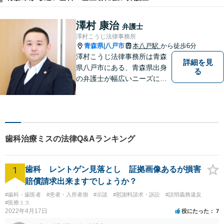
澤村 康治
弁護士
澤村こうじ法律事務所
青森県
八戸市
本八戸駅
から徒歩6分
|
澤村こうじ法律事務所は青森
詳細を見
県八戸市にある、青森県出身
る
の弁護士が幅広いニーズにお
応えするアットホームな法律
事務所です。
歯科治療ミスの法律Q&Aランキング
1
歯科 レントゲン見落とし 証拠画像あるが損害
賠償請求出来ますでしょうか？
#歯科・歯医者
#患者・入所者側
#示談
#慰謝料請求・訴訟
#説明義務違反
#医療ミス
2022年4月17日
役にたった
7