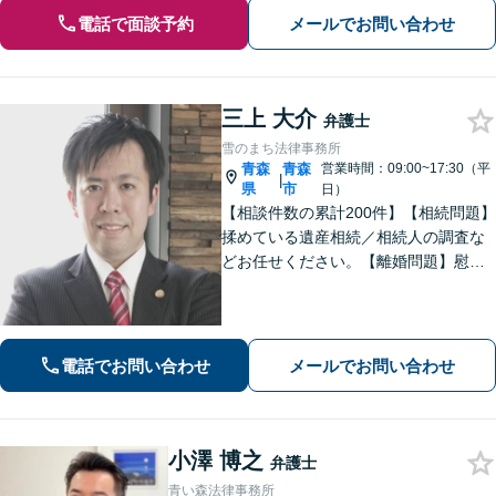
電話で面談予約
メールでお問い合わせ
三上 大介
弁護士
雪のまち法律事務所
青森
青森
営業時間：09:00~17:30（平
|
県
市
日）
【相談件数の累計200件】【相続問題】
揉めている遺産相続／相続人の調査な
どお任せください。【離婚問題】慰謝
料請求を「したい側」「された側」に
対応します。交渉力と駆け引きで問題
解決へ【初回相談無料／当日・夜間も
相談可】
電話でお問い合わせ
メールでお問い合わせ
小澤 博之
弁護士
青い森法律事務所