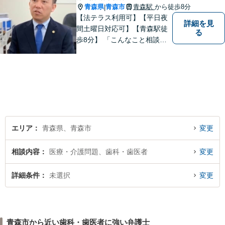
青森県
青森市
青森駅
から徒歩8分
|
【法テラス利用可】【平日夜
詳細を見
間土曜日対応可】【青森駅徒
る
歩8分】 「こんなこと相談し
ていいのだろうか」とお思い
の方、大丈夫です。どのよう
なお悩みでもご相談くださ
い。 皆様が抱えている問題に
真摯に向き合い、ともに解決
いたします。
エリア
青森県、青森市
変更
相談内容
医療・介護問題、歯科・歯医者
変更
詳細条件
未選択
変更
青森市から近い歯科・歯医者に強い弁護士