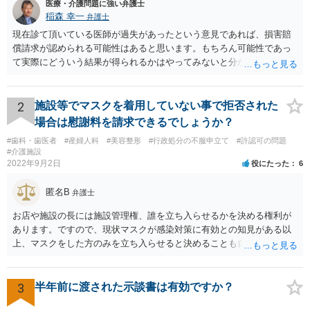
医療・介護問題に強い弁護士
稲森 幸一
弁護士
現在診て頂いている医師が過失があったという意見であれば、損害賠
償請求が認められる可能性はあると思います。もちろん可能性であっ
て実際にどういう結果が得られるかはやってみないと分かりません
が。 損害としては、その過失によって生じた症状の治療にかかった治
療費や精神的苦痛を受けた分の慰謝料や仕事に影響があれば休業損害
などが考えられます。 頑張ってください。
2
施設等でマスクを着用していない事で拒否された
場合は慰謝料を請求できるでしょうか？
#歯科・歯医者
#産婦人科
#美容整形
#行政処分の不服申立て
#許認可の問題
#介護施設
2022年9月2日
役にたった
6
匿名B
弁護士
お店や施設の長には施設管理権、誰を立ち入らせるかを決める権利が
あります。ですので、現状マスクが感染対策に有効との知見がある以
上、マスクをした方のみを立ち入らせると決めることも自由であり、
不当な差別には当たらないと考えられます。 これが公衆浴場や旅館業
など公益的な側面のある業種ですと、公衆浴場法など各種業法で定め
られた理由以外での利用拒否は禁止されていますし、公の施設でもマ
3
半年前に渡された示談書は有効ですか？
スクなしだけでの利用拒否は問題となりえますが、民間のお店に対し