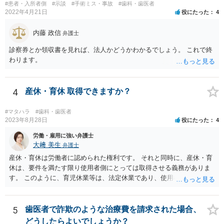
ては慰謝料の請求は認められないと考えられます。
#患者・入所者側
#示談
#手術ミス・事故
#歯科・歯医者
2022年4月21日
役にたった
4
内藤 政信
弁護士
診察券とか領収書を見れば、法人かどうかわかるでしょう。 これで終
わります。
4
産休・育休 取得できますか？
#マタハラ
#歯科・歯医者
2023年8月28日
役にたった
4
労働・雇用に強い弁護士
大﨑 美生
弁護士
産休・育休は労働者に認められた権利です。 それと同時に、産休・育
休は、要件を満たす限り使用者側にとっては取得させる義務がありま
す。 このように、育児休業等は、法定休業であり、使用者側で任意に
設けられる休暇制度とは異なります。 小さな個人歯科医院だからとい
って、産休・育休を認めないということはできません。 ただし、残念
ながら実際には、妊娠・出産をしたら退職する慣行の事業者はありま
5
歯医者で詐欺のような治療費を請求された場合、
す。 しかし、このような慣行となっていること自体が、均等法９条１
どうしたらよいでしょうか？