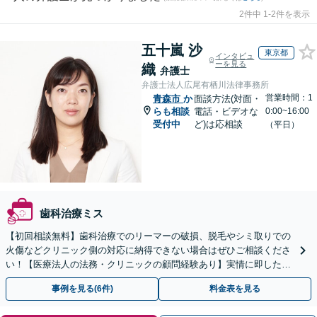
2件中 1-2件を表示
五十嵐 沙
東京都
インタビュ
ーを見る
織
弁護士
弁護士法人広尾有栖川法律事務所
営業時間：1
青森市
か
面談方法(対面・
らも相談
電話・ビデオな
0:00~16:00
受付中
ど)は応相談
（平日）
歯科治療ミス
【初回相談無料】歯科治療でのリーマーの破損、脱毛やシミ取りでの
火傷などクリニック側の対応に納得できない場合はぜひご相談くださ
い！【医療法人の法務・クリニックの顧問経験あり】実情に即したア
ドバイスで、納得のできるトラブルの解決を目指します。
事例を見る(6件)
料金表を見る