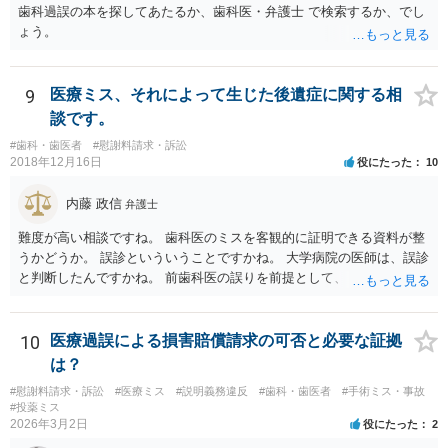
歯科過誤の本を探してあたるか、歯科医・弁護士 で検索するか、でし
ょう。
9
医療ミス、それによって生じた後遺症に関する相
談です。
#歯科・歯医者
#慰謝料請求・訴訟
2018年12月16日
役にたった
10
内藤 政信
弁護士
難度が高い相談ですね。 歯科医のミスを客観的に証明できる資料が整
うかどうか。 誤診といういうことですかね。 大学病院の医師は、誤診
と判断したんですかね。 前歯科医の誤りを前提として、 その医師はど
のように判断し、治療計画を立てたんでしょうかね。 現在の症状は、
前医師の診断の誤りに起因するものかどうか、 大学病院の医師は、ど
う見ているんでしょうかね。 歯科医の資格を持ってる弁護士もいます
10
医療過誤による損害賠償請求の可否と必要な証拠
ね。 そのような弁護士を探すのもいいと思いますね。
は？
#慰謝料請求・訴訟
#医療ミス
#説明義務違反
#歯科・歯医者
#手術ミス・事故
#投薬ミス
2026年3月2日
役にたった
2