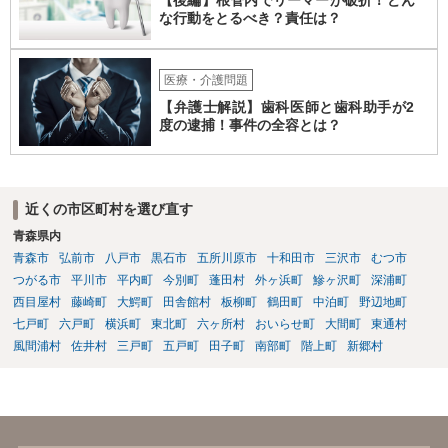
な行動をとるべき？責任は？
医療・介護問題
【弁護士解説】歯科医師と歯科助手が2
度の逮捕！事件の全容とは？
近くの市区町村を選び直す
青森県内
青森市
弘前市
八戸市
黒石市
五所川原市
十和田市
三沢市
むつ市
つがる市
平川市
平内町
今別町
蓬田村
外ヶ浜町
鰺ヶ沢町
深浦町
西目屋村
藤崎町
大鰐町
田舎館村
板柳町
鶴田町
中泊町
野辺地町
七戸町
六戸町
横浜町
東北町
六ヶ所村
おいらせ町
大間町
東通村
風間浦村
佐井村
三戸町
五戸町
田子町
南部町
階上町
新郷村