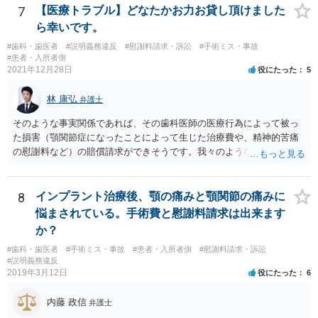
契約したという類型の取消権（改正消費者契約法４条３項３号）も使
基づく損害賠償請求の可能性が生じます。 慰謝料に関しては、通院慰
7
【医療トラブル】どなたかお力お貸し頂けました
える可能性があります。 一旦、書面で消費者契約法に基づく取消権を
謝料といった形での請求になろうかと思います。
ら幸いです。
行使するので払えないという 通知をして様子をみるのも手かと思いま
す。 その他、消費生活センターに相談して、間に入ってもらうことも
#歯科・歯医者
#説明義務違反
#慰謝料請求・訴訟
#手術ミス・事故
#患者・入所者側
手かもしれません。
2021年12月28日
役にたった
5
林 康弘
弁護士
そのような事実関係であれば、その歯科医師の医療行為によって被っ
た損害（顎関節症になったことによって生じた治療費や、精神的苦痛
の慰謝料など）の賠償請求ができそうです。我々のような弁護士に依
頼した上で、その歯科でのカルテ等の医療記録の取得や、後医（Ｂ歯
科）の先生の協力等を得ることも必要だと思います。
8
インプラント治療後、顎の痛みと顎関節の痛みに
悩まされている。手術費と慰謝料請求は出来ます
か？
#歯科・歯医者
#手術ミス・事故
#患者・入所者側
#慰謝料請求・訴訟
#説明義務違反
2019年3月12日
役にたった
6
内藤 政信
弁護士