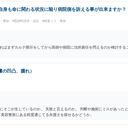
分自身も命に関わる状況に陥り病院側を訴える事が出来ますか？
ス・事故
#慰謝料請求・訴訟
#検査ミス・事故
ればまずカルテ開示をしてから医師や病院に法的責任を問えるのか検討する
膚の凹凸、腫れ）
にそごが生じているのか。 失敗と言えるのか。 判断や施術にミスがあったと
 美容整形にある程度通じてる弁護士を探せるかどうか。