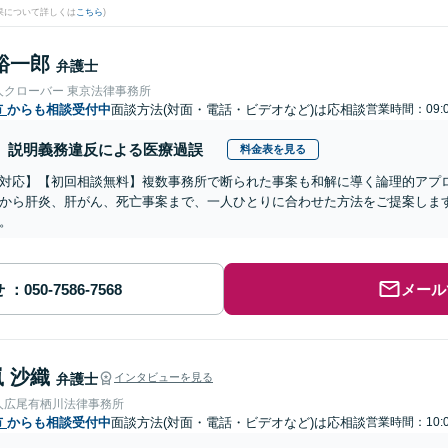
果について詳しくは
こちら
)
裕一郎
弁護士
人クローバー 東京法律事務所
市
からも相談受付中
面談方法(対面・電話・ビデオなど)は応相談
営業時間：09:0
説明義務違反による医療過誤
料金表を見る
対応】【初回相談無料】複数事務所で断られた事案も和解に導く論理的アプ
から肝炎、肝がん、死亡事案まで、一人ひとりに合わせた方法をご提案しま
。
せ
メール
 沙織
弁護士
インタビューを見る
人広尾有栖川法律事務所
市
からも相談受付中
面談方法(対面・電話・ビデオなど)は応相談
営業時間：10:0