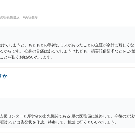
#説明義務違反
#美容整形
受けてしまうと、もともとの手術にミスがあったことの立証が余計に難しくな
るからです。 心身の苦痛はあるでしょうけれども、損害賠償請求などをご検
ことを強くお勧めいたします。
すか
支援センターと厚労省の出先機関である 県の医務係に連絡して、今後の方法
害届あるいは告発状を作成、持参して、相談に行くといいでしょう。