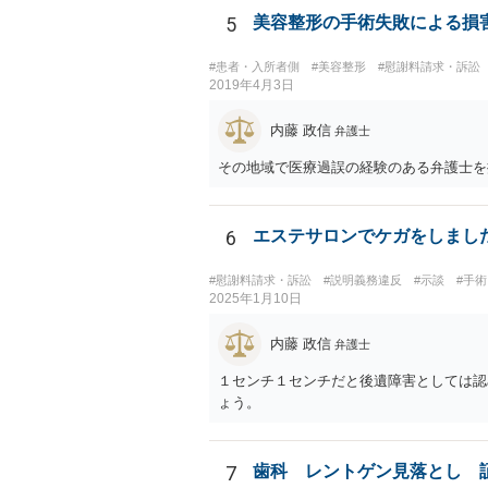
5
美容整形の手術失敗による損
#患者・入所者側
#美容整形
#慰謝料請求・訴訟
2019年4月3日
内藤 政信
弁護士
その地域で医療過誤の経験のある弁護士を
6
エステサロンでケガをしまし
#慰謝料請求・訴訟
#説明義務違反
#示談
#手
2025年1月10日
内藤 政信
弁護士
１センチ１センチだと後遺障害としては認
ょう。
7
歯科 レントゲン見落とし 