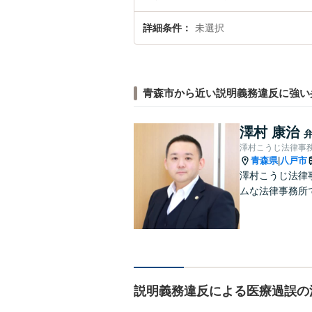
詳細条件
未選択
青森市から近い説明義務違反に強い
澤村 康治
澤村こうじ法律事
青森県
八戸市
|
澤村こうじ法律
ムな法律事務所
説明義務違反による医療過誤の