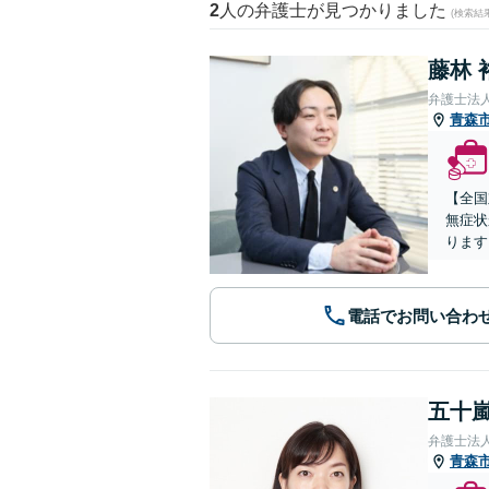
2
人の弁護士が見つかりました
(検索結
藤林 
弁護士法
青森
【全国
無症状
ります
電話でお問い合わ
五十嵐
弁護士法
青森