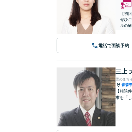
【初回
ぜひご
ルの解
電話で面談予約
三上 
雪のまち
青森
【相談件
求を「し