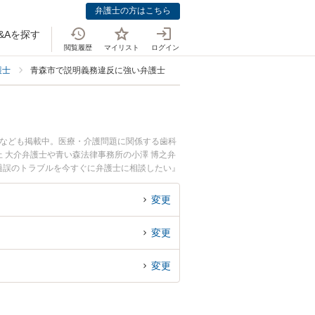
弁護士の方はこちら
&Aを探す
閲覧履歴
マイリスト
ログイン
護士
青森市で説明義務違反に強い弁護士
士なども掲載中。医療・介護問題に関係する歯科
 大介弁護士や青い森法律事務所の小澤 博之弁
過誤のトラブルを今すぐに弁護士に相談したい』
療過誤を法律相談できる青森市内の弁護士に相談
変更
変更
変更