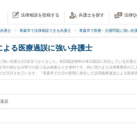
法律相談を投稿する
弁護士を探す
法律Q
弁護士
青森市で法律相談できる弁護士
青森市で医療・介護問題に強い弁
による医療過誤に強い弁護士
に強い弁護士が2名見つかりました。初回面談無料や休日面談に対応している弁護
訟等の細かな分野での絞り込み検索もでき便利です。特に雪のまち法律事務所の三上
どが注目されています。『青森市で土日や夜間に発生した説明義務違反による医療
の実績豊富な近くの弁護士を検索したい』『初回相談無料で説明義務違反による医
すめです。
違反