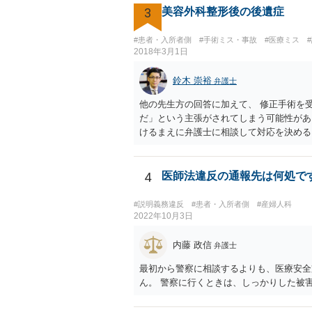
3
美容外科整形後の後遺症
#患者・入所者側
#手術ミス・事故
#医療ミス
2018年3月1日
鈴木 崇裕
弁護士
他の先生方の回答に加えて、 修正手術を
だ」という主張がされてしまう可能性があ
けるまえに弁護士に相談して対応を決める
4
医師法違反の通報先は何処で
#説明義務違反
#患者・入所者側
#産婦人科
2022年10月3日
内藤 政信
弁護士
最初から警察に相談するよりも、医療安全
ん。 警察に行くときは、しっかりした被