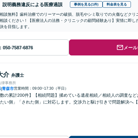
説明義務違反による医療過誤
事例を見る(1件)
料金表を見る
相談無料】歯科治療でのリーマーの破損、脱毛やシミ取りでの火傷などクリ
相談ください！【医療法人の法務・クリニックの顧問経験あり】実情に即し
決を目指します。
メール
大介
弁護士
法律事務所
県
青森市
営業時間：09:00~17:30（平日）
|
数の累計200件】【相続問題】揉めている遺産相続／相続人の調査な
たい側」「された側」に対応します。交渉力と駆け引きで問題解決へ【