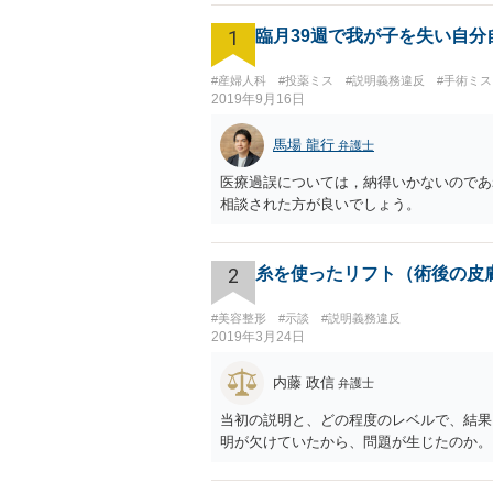
1
臨月39週で我が子を失い自
#産婦人科
#投薬ミス
#説明義務違反
#手術ミ
2019年9月16日
馬場 龍行
弁護士
医療過誤については，納得いかないのであ
相談された方が良いでしょう。
2
糸を使ったリフト（術後の皮
#美容整形
#示談
#説明義務違反
2019年3月24日
内藤 政信
弁護士
当初の説明と、どの程度のレベルで、結果
明が欠けていたから、問題が生じたのか。