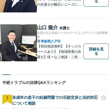
る
の弁護士が幅広いニーズにお
応えするアットホームな法律
事務所です。
山口 龍介
弁護士
弁護士法人青森リーガルサービス 八戸シティ法律事務
所
青森県
八戸市
|
【初回相談無料】【キッズス
詳細を見
ペースあり】【地域密着の弁
る
護士】様々なご相談・ご依頼
案件に迅速・丁寧に対応いた
します。お困りの方はぜひご
相談ください。
中絶トラブルの法律Q&Aランキング
1
未成年の息子の妊娠問題での示談交渉と法的対応
について相談