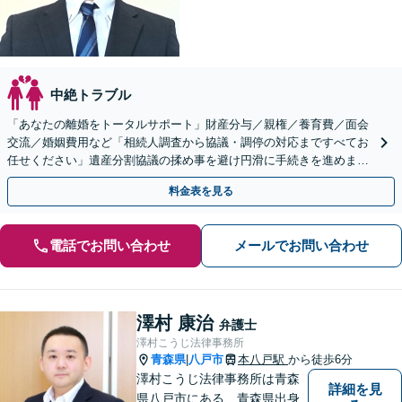
中絶トラブル
「あなたの離婚をトータルサポート」財産分与／親権／養育費／面会
交流／婚姻費用など「相続人調査から協議・調停の対応まですべてお
任せください」遺産分割協議の揉め事を避け円滑に手続きを進めまし
ょう【秘密厳守】【子連れ相談可】【休日・夜間相談あり】
料金表を見る
電話でお問い合わせ
メールでお問い合わせ
澤村 康治
弁護士
澤村こうじ法律事務所
青森県
八戸市
本八戸駅
から徒歩6分
|
澤村こうじ法律事務所は青森
詳細を見
県八戸市にある、青森県出身