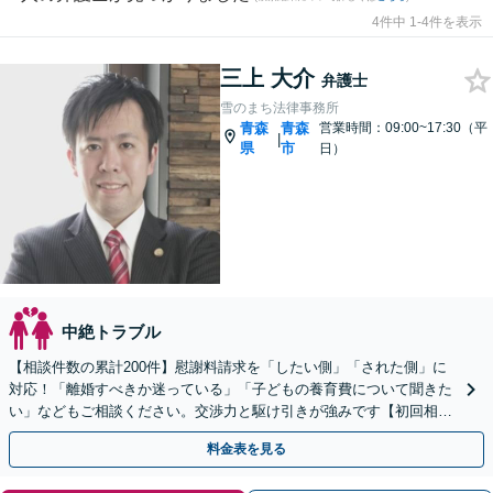
4件中 1-4件を表示
三上 大介
弁護士
雪のまち法律事務所
青森
青森
営業時間：09:00~17:30（平
|
県
市
日）
中絶トラブル
【相談件数の累計200件】慰謝料請求を「したい側」「された側」に
対応！「離婚すべきか迷っている」「子どもの養育費について聞きた
い」などもご相談ください。交渉力と駆け引きが強みです【初回相談
無料／当日・夜間も相談可】
料金表を見る