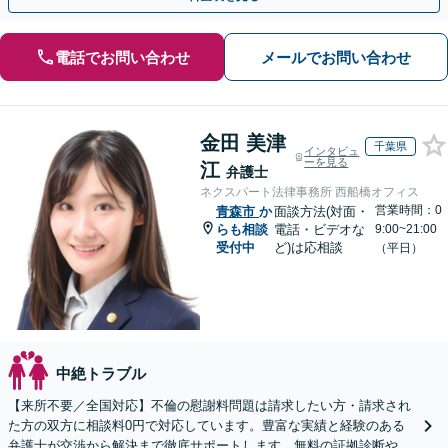
電話でお問い合わせ
メールでお問い合わせ
金田 美津
千葉県
インタビュ
ーを見る
江
弁護士
ネクスパート法律事務所 西船橋オフィス
営業時間：0
青森市
か
面談方法(対面・
らも相談
電話・ビデオな
9:00~21:00
受付中
ど)は応相談
（平日）
中絶トラブル
【来所不要／全国対応】不倫の慰謝料問題は請求したい方・請求され
た方の双方に相談料0円で対応しています。豊富な実績と経験のある
弁護士が交渉から解決まで徹底サポートします。無料の証拠診断や着