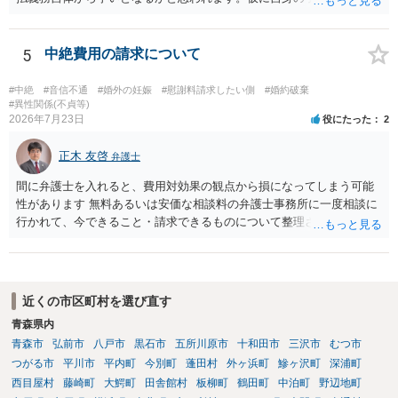
して、そのことから当然に補償義務が発生するものではありません。
相手に弁護士がついているということであれば、依頼をするかしない
かは別として一度ご自身も個別に弁護士に相談をされたほうが良いで
5
中絶費用の請求について
しょう。
#中絶
#音信不通
#婚外の妊娠
#慰謝料請求したい側
#婚約破棄
#異性関係(不貞等)
2026年7月23日
役にたった
2
正木 友啓
弁護士
間に弁護士を入れると、費用対効果の観点から損になってしまう可能
性があります 無料あるいは安価な相談料の弁護士事務所に一度相談に
行かれて、今できること・請求できるものについて整理されるのがよ
いかと思います
近くの市区町村を選び直す
青森県内
青森市
弘前市
八戸市
黒石市
五所川原市
十和田市
三沢市
むつ市
つがる市
平川市
平内町
今別町
蓬田村
外ヶ浜町
鰺ヶ沢町
深浦町
西目屋村
藤崎町
大鰐町
田舎館村
板柳町
鶴田町
中泊町
野辺地町