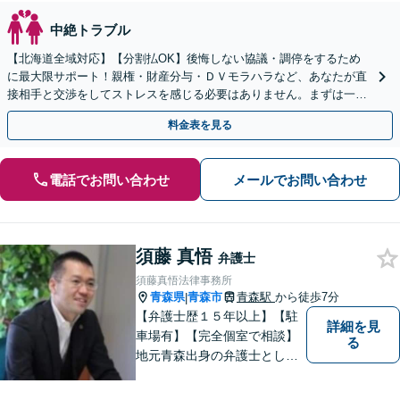
中絶トラブル
【北海道全域対応】【分割払OK】後悔しない協議・調停をするため
に最大限サポート！親権・財産分与・ＤＶモラハラなど、あなたが直
接相手と交渉をしてストレスを感じる必要はありません。まずは一度
ご相談ください。
料金表を見る
電話でお問い合わせ
メールでお問い合わせ
須藤 真悟
弁護士
須藤真悟法律事務所
青森県
青森市
青森駅
から徒歩7分
|
【弁護士歴１５年以上】【駐
詳細を見
車場有】【完全個室で相談】
る
地元青森出身の弁護士とし
て、相談にお越しくださった
方々が、平穏な日常を取り戻