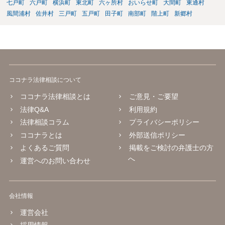
七戸町
六戸町
横浜町
東北町
六ヶ所村
おいらせ町
大間町
東通村
風間浦村
佐井村
三戸町
五戸町
田子町
南部町
階上町
新郷村
ココナラ法律相談について
ココナラ法律相談とは
ご意見・ご要望
法律Q&A
利用規約
法律相談コラム
プライバシーポリシー
ココナラとは
外部送信ポリシー
よくあるご質問
掲載をご検討の弁護士の方
へ
運営へのお問い合わせ
会社情報
運営会社