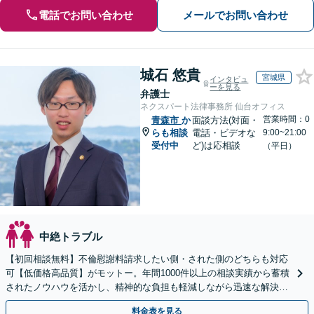
電話でお問い合わせ
メールでお問い合わせ
城石 悠貴
宮城県
インタビュ
ーを見る
弁護士
ネクスパート法律事務所 仙台オフィス
営業時間：0
青森市
か
面談方法(対面・
らも相談
電話・ビデオな
9:00~21:00
受付中
ど)は応相談
（平日）
中絶トラブル
【初回相談無料】不倫慰謝料請求したい側・された側のどちらも対応
可【低価格高品質】がモットー。年間1000件以上の相談実績から蓄積
されたノウハウを活かし、精神的な負担も軽減しながら迅速な解決を
目指します。【休日・夜間相談あり】【ビデオ面談可】
料金表を見る