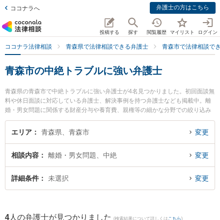
弁護士の方はこちら
ココナラへ
投稿する
探す
閲覧履歴
マイリスト
ログイン
ココナラ法律相談
青森県で法律相談できる弁護士
青森市で法律相談で
青森市の中絶トラブルに強い弁護士
青森県の青森市で中絶トラブルに強い弁護士が4名見つかりました。初回面談無
料や休日面談に対応している弁護士、解決事例を持つ弁護士なども掲載中。離
婚・男女問題に関係する財産分与や養育費、親権等の細かな分野での絞り込み
検索もでき便利です。特に雪のまち法律事務所の三上 大介弁護士や須藤真悟法
律事務所の須藤 真悟弁護士、青い森法律事務所の小澤 博之弁護士のプロフィー
エリア
青森県、青森市
変更
ル情報や弁護士費用、強みなどが注目されています。『青森市で土日や夜間に
発生した中絶トラブルのトラブルを今すぐに弁護士に相談したい』『中絶トラ
相談内容
離婚・男女問題、中絶
変更
ブルのトラブル解決の実績豊富な近くの弁護士を検索したい』『初回相談無料
で中絶トラブルを法律相談できる青森市内の弁護士に相談予約したい』などで
お困りの相談者さんにおすすめです。
詳細条件
未選択
変更
4
人の弁護士が見つかりました
(検索結果について詳しくは
こちら
)