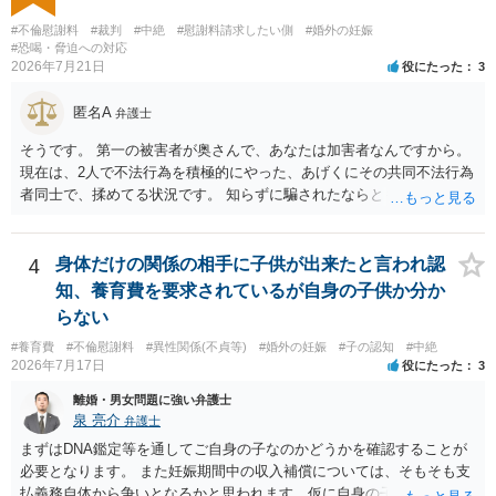
するものではない」旨を明記しておく方が安全です。また、清算条項
を入れる場合にも、「夫と不貞相手との間に限る」と対象を明確にす
#不倫慰謝料
#裁判
#中絶
#慰謝料請求したい側
#婚外の妊娠
べきです。 他方、不貞相手が夫から示談金を受け取る場合、その名目
#恐喝・脅迫への対応
2026年7月21日
役にたった
3
や内容によっては、後に貴方が不貞相手へ慰謝料請求する際、不貞相
手側から「すでに夫との間で一定の清算がされている」「夫側から支
匿名A
払を受けた」などと（その当否は別として）反論等されてこじれてし
弁護士
まう可能性があります。そのため、示談金の趣旨、清算対象、妻の請
そうです。 第一の被害者が奥さんで、あなたは加害者なんですから。
求権への影響を明確にしておくことが重要です。示談金１８０万円の
現在は、2人で不法行為を積極的にやった、あげくにその共同不法行為
妥当性については、中絶、精神的苦痛、通院・治療の有無、診断内
者同士で、揉めてる状況です。 知らずに騙されたならともか
容、夫の説明内容、妊娠・中絶に至る経緯等によって変わります。中
く・・・。 それでも経緯を考えれば多少は、その男よりは同情できる
絶について双方同意があったとしても、身体的・精神的負担が考慮さ
というだけですから。
れることはありますが、夫が当初から離婚できないと伝えていた事情
4
身体だけの関係の相手に子供が出来たと言われ認
があるなら、結婚期待を理由とする損害については争い得る部分もあ
知、養育費を要求されているが自身の子供か分か
ります。 なお、貴方から不貞相手へ請求する慰謝料額は、夫が不貞相
手に支払う示談金額だけで決まるものではありません。不貞期間、回
らない
数、婚姻期間、夫婦関係への影響、離婚・別居の有無、相手方の認識
#養育費
#不倫慰謝料
#異性関係(不貞等)
#婚外の妊娠
#子の認知
#中絶
等によって判断されます。 今後の状況等に応じて、弁護士への個別相
2026年7月17日
役にたった
3
談も検討なさった方がよいでしょう。
離婚・男女問題に強い弁護士
泉 亮介
弁護士
まずはDNA鑑定等を通してご自身の子なのかどうかを確認することが
必要となります。 また妊娠期間中の収入補償については、そもそも支
払義務自体から争いとなるかと思われます。仮に自身の子であったと