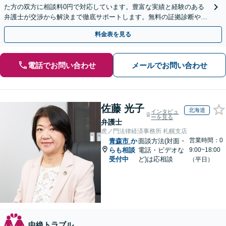
た方の双方に相談料0円で対応しています。豊富な実績と経験のある
弁護士が交渉から解決まで徹底サポートします。無料の証拠診断や着
手金の返還保証もありますので安心してご相談ください。
料金表を見る
電話でお問い合わせ
メールでお問い合わせ
佐藤 光子
北海道
インタビュ
ーを見る
弁護士
虎ノ門法律経済事務所 札幌支店
営業時間：0
青森市
か
面談方法(対面・
らも相談
電話・ビデオな
9:00~18:00
受付中
ど)は応相談
（平日）
中絶トラブル