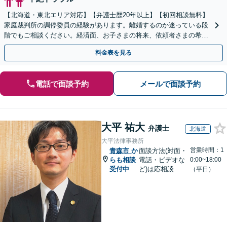
【北海道・東北エリア対応】【弁護士歴20年以上】【初回相談無料】
家庭裁判所の調停委員の経験があります。離婚するのか迷っている段
階でもご相談ください。経済面、お子さまの将来、依頼者さまの希望
を考慮した最善の解決策をご提案します。
料金表を見る
電話で面談予約
メールで面談予約
大平 祐大
弁護士
北海道
大平法律事務所
営業時間：1
青森市
か
面談方法(対面・
らも相談
電話・ビデオな
0:00~18:00
受付中
ど)は応相談
（平日）