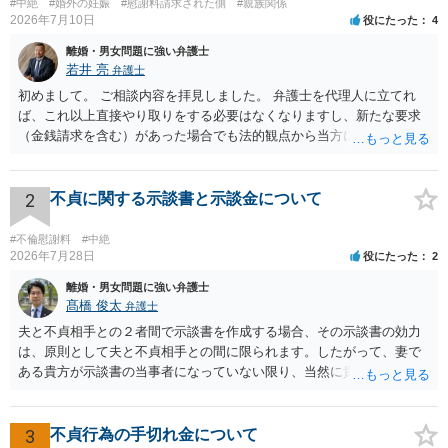
#中絶
#婚外の妊娠
#慰謝料請求された側
#親族関係
2026年7月10日
役にたった
4
離婚・男女問題に強い弁護士
若井 亮
弁護士
初めまして。 ご相談内容を拝見しました。 弁護士を代理人に立てれ
ば、これ以上直接やり取りをする必要はなくなりますし、新たな要求
（金銭請求を含む）があった場合でも法的観点から当方に支払うべき
義務があるのかを精査し、回答することができます。 代理人を立てな
いのであれば、基本的にはご自身で対応していくことになります。 こ
れ以上の要求を回避するためには、合意内容を書面しておくことで
2
不貞に関する示談書と示談金について
す。 特に重要な点としては、合意事項以外には貸し借りが無いことを
確認する条項（清算条項）をきちんと盛り込んでおくことです。 お金
#不倫慰謝料
#中絶
を払うにしても、紛争が蒸し返されないよう、合意書を作成して取り
2026年7月28日
役にたった
2
交わすようにしてください。
離婚・男女問題に強い弁護士
髙橋 俊太
弁護士
夫と不貞相手との２者間で示談書を作成する場合、その示談書の効力
は、原則として夫と不貞相手との間に限られます。したがって、妻で
ある貴方が示談書の当事者になっていない限り、当然に貴方の不貞慰
謝料請求権が消滅するわけではありません。もっとも、後日の争いを
避けるためには、示談書の中に「本示談は夫と不貞相手との間の清算
に限るものであり、妻の不貞相手に対する慰謝料請求権を放棄・制限
3
不貞行為の手切れ金について