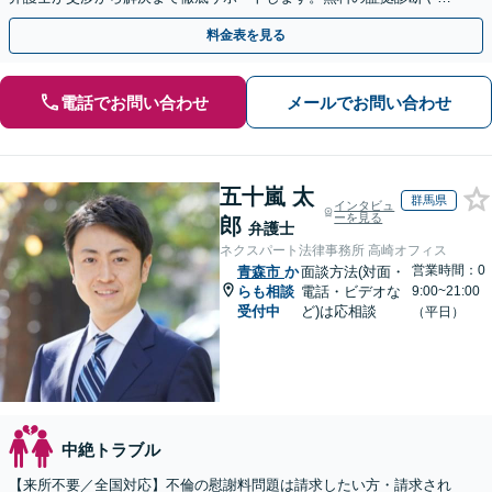
手金の返還保証もありますので安心してご相談ください。
料金表を見る
電話でお問い合わせ
メールでお問い合わせ
五十嵐 太
群馬県
インタビュ
ーを見る
郎
弁護士
ネクスパート法律事務所 高崎オフィス
営業時間：0
青森市
か
面談方法(対面・
らも相談
電話・ビデオな
9:00~21:00
受付中
ど)は応相談
（平日）
中絶トラブル
【来所不要／全国対応】不倫の慰謝料問題は請求したい方・請求され