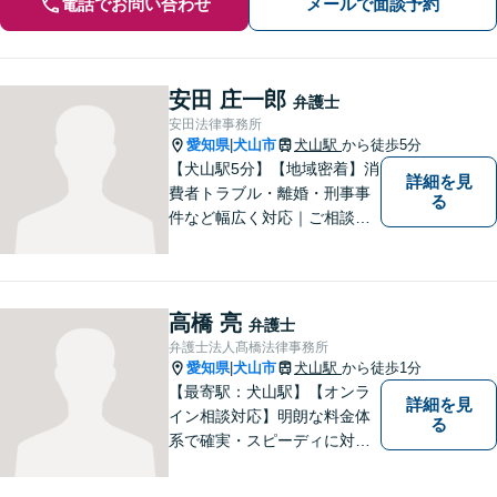
電話でお問い合わせ
メールで面談予約
安田 庄一郎
弁護士
安田法律事務所
愛知県
犬山市
犬山駅
から徒歩5分
|
【犬山駅5分】【地域密着】消
詳細を見
費者トラブル・離婚・刑事事
る
件など幅広く対応｜ご相談者
のお話を丁寧に伺い、一人ひ
とりに合った最適な解決方法
をご提案します【事前予約で
休日・時間外対応可】
高橋 亮
弁護士
弁護士法人髙橋法律事務所
愛知県
犬山市
犬山駅
から徒歩1分
|
【最寄駅：犬山駅】【オンラ
詳細を見
イン相談対応】明朗な料金体
る
系で確実・スピーディに対応
します。離婚問題／刑事事件
／企業法務／ネット問題／労