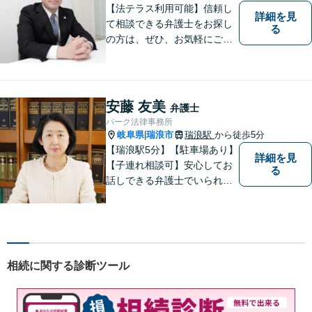
い。
【法テラス利用可能】信頼し
詳細を見
て相談できる弁護士をお探し
る
の方は、ぜひ、お気軽にご連
絡ください。
安藤 友美
弁護士
パーク法律事務所
岐阜県
瑞浪市
瑞浪駅
から徒歩5分
|
【瑞浪駅5分】【駐車場あり】
詳細を見
【子連れ相談可】安心してお
る
話しできる弁護士でいられる
ように、依頼者の方のお話を
しっかり伺い分かりやすく親
身にサポートさせていただき
ます。より良い解決ができる
ようサポートしたいと考えて
相続に関する診断ツール
おります。