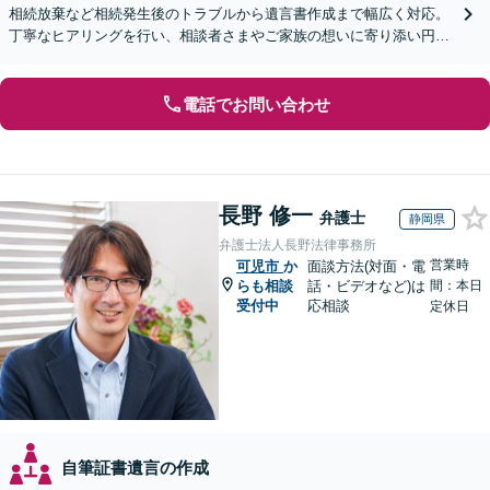
相続放棄など相続発生後のトラブルから遺言書作成まで幅広く対応。
丁寧なヒアリングを行い、相談者さまやご家族の想いに寄り添い円滑
な解決へ導きます【オンライン面談OK】【休日相談可】
電話でお問い合わせ
長野 修一
弁護士
静岡県
弁護士法人長野法律事務所
営業時
可児市
か
面談方法(対面・電
らも相談
話・ビデオなど)は
間：本日
受付中
応相談
定休日
自筆証書遺言の作成