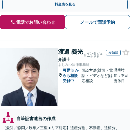
かりやすく解説。WEB相談可能。LINE予約受付中
料金表を見る
電話でお問い合わせ
メールで面談予約
渡邉 義光
愛知県
インタビュ
ーを見る
弁護士
よしみつ法律事務所
営業時
可児市
か
面談方法(対面・電
らも相談
話・ビデオなど)は
間：本日
受付中
応相談
定休日
自筆証書遺言の作成
【愛知／静岡／岐阜／三重エリア対応】遺産分割、不動産、遺留分、