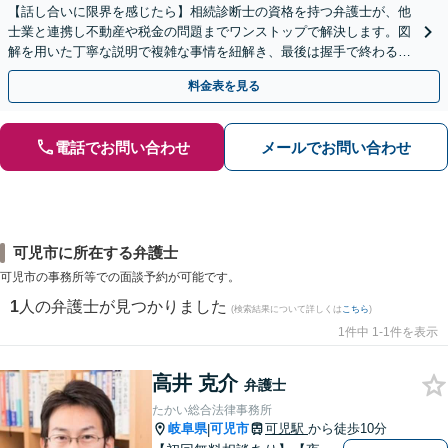
【話し合いに限界を感じたら】相続診断士の資格を持つ弁護士が、他
士業と連携し不動産や税金の問題までワンストップで解決します。図
解を用いた丁寧な説明で複雑な事情を紐解き、最後は握手で終わる円
満な解決へ導きます。【東海エリア・神奈川県対応】
料金表を見る
電話でお問い合わせ
メールでお問い合わせ
可児市に所在する弁護士
可児市の事務所等での面談予約が可能です。
1
人の弁護士が見つかりました
(検索結果について詳しくは
こちら
)
1件中 1-1件を表示
高井 克介
弁護士
たかい総合法律事務所
岐阜県
可児市
可児駅
から徒歩10分
|