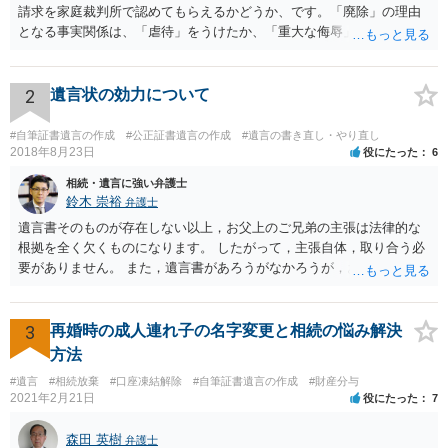
請求を家庭裁判所で認めてもらえるかどうか、です。「廃除」の理由
となる事実関係は、「虐待」をうけたか、「重大な侮辱」を受けた
か、推定相続人たる夫に「その他著しい非行」があったか否かです。
「廃除」は遺言でも可能です（民法８９３条）。 弁護士に具体的な事
情を話して相談して、「廃除」が可能か、実際に法律相談を受けるこ
2
遺言状の効力について
とをお勧めします。
#自筆証書遺言の作成
#公正証書遺言の作成
#遺言の書き直し・やり直し
2018年8月23日
役にたった
6
相続・遺言に強い弁護士
鈴木 崇裕
弁護士
遺言書そのものが存在しない以上，お父上のご兄弟の主張は法律的な
根拠を全く欠くものになります。 したがって，主張自体，取り合う必
要がありません。 また，遺言書があろうがなかろうが，お父上のご兄
弟と面会しなければならない義務はもともとありません。 峰岸先生の
ご回答にもありますが， 代理人弁護士をたてて，その弁護士から相手
方に対して， ・相続に関する主張は法的根拠がなく，一切応じないこ
3
再婚時の成人連れ子の名字変更と相続の悩み解決
と ・今後一切の連絡をしてこないでほしいこと ・連絡を継続してくる
方法
ようであれば警察への通報や法的措置も辞さないこと などを記載した
#遺言
#相続放棄
#口座凍結解除
#自筆証書遺言の作成
#財産分与
書面を発送してもらうことがよろしいように思います。
2021年2月21日
役にたった
7
森田 英樹
弁護士