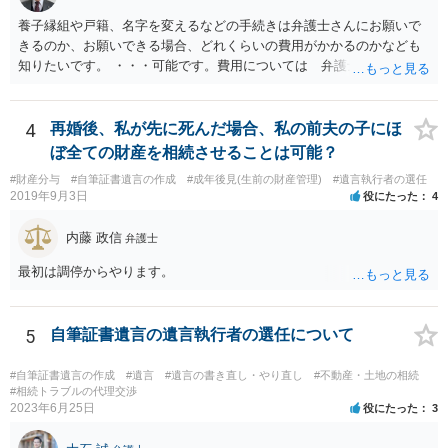
養子縁組や戸籍、名字を変えるなどの手続きは弁護士さんにお願いで
きるのか、お願いできる場合、どれくらいの費用がかかるのかなども
知りたいです。 ・・・可能です。費用については 弁護士と直接面談
の上 内容を確認し 協議の上個別に契約によって決まることになっ
ています。 やはり、成人した子のことまでごちゃごちゃ考えず、自分
の事だけ考えるべきなのでしょうか ・・・お子さんの事をまで含め良
4
再婚後、私が先に死んだ場合、私の前夫の子にほ
い解決案があればお悩みになるのは当然と言えば当然のことです。 彼
ぼ全ての財産を相続させることは可能？
と親子関係を結びたいと思っているが、名字は変えたくない・・・養
#財産分与
#自筆証書遺言の作成
#成年後見(生前の財産管理)
#遺言執行者の選任
子縁組の必要があり 氏も変更することになります。 しかし 彼は成人
2019年9月3日
役にたった
4
しているとは言え、自分の子と私の連れ子、全て平等にしたいと希
望。もちろん私もそうできればと思います。 ・・・婚姻前の契約 あ
内藤 政信
弁護士
るいは 遺言書などで その意思を実現する方法はあります。 弁護
士に相談してみてください。
最初は調停からやります。
5
自筆証書遺言の遺言執行者の選任について
#自筆証書遺言の作成
#遺言
#遺言の書き直し・やり直し
#不動産・土地の相続
#相続トラブルの代理交渉
2023年6月25日
役にたった
3