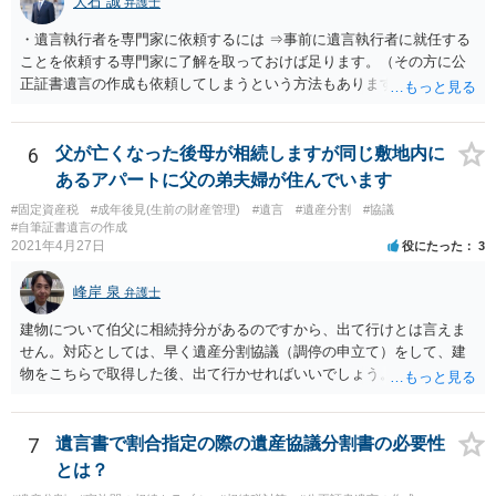
大石 誠
弁護士
・遺言執行者を専門家に依頼するには ⇒事前に遺言執行者に就任する
ことを依頼する専門家に了解を取っておけば足ります。（その方に公
正証書遺言の作成も依頼してしまうという方法もあります） 事前に了
解を取るだけであれば、契約は不要ですし、契約料を払う必要もあり
ません。 遺言執行者に就任し、遺言執行が完了したときの報酬だけ、
弁護士費用としてかかります。 ・亡くなった際に、法務局に預けた自
6
父が亡くなった後母が相続しますが同じ敷地内に
筆証書遺言の存在を親族がなかったものにされる可能性 ⇒自筆の遺言
あるアパートに父の弟夫婦が住んでいます
書を法務局に保管した場合、死亡後、法務局に遺言書の有無を照会す
#固定資産税
#成年後見(生前の財産管理)
#遺言
#遺産分割
#協議
ることになりますので、「法務局に預けた自筆証書遺言の存在を親族
#自筆証書遺言の作成
がなかったもの」にすることはできません。 存在をなかったものにす
2021年4月27日
役にたった
3
るというよりも、遺言の効力を争う（遺言は無効だ）と主張する場合
がありえますが、その予防方法は、遺言者と面談してみないと判断が
峰岸 泉
弁護士
難しいです。
建物について伯父に相続持分があるのですから、出て行けとは言えま
せん。対応としては、早く遺産分割協議（調停の申立て）をして、建
物をこちらで取得した後、出て行かせればいいでしょう。 建物の固定
資産税については、持分に応じた負担が考えられますが、時効にかか
っていない部分については請求すればいいと思います。 なお、家賃に
ついては、お父様自身が遺産分割手続をしなかったのですから、あき
7
遺言書で割合指定の際の遺産協議分割書の必要性
らめるしかないと思います。
とは？