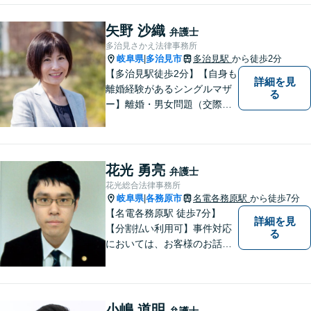
働問題など、幅広いトラブル
に対応します。【初回相談無
矢野 沙織
弁護士
料】法律トラブルでお悩みの
多治見さかえ法律事務所
方は、お気軽にご相談くださ
岐阜県
多治見市
多治見駅
から徒歩2分
|
い。
【多治見駅徒歩2分】【自身も
詳細を見
離婚経験があるシングルマザ
る
ー】離婚・男女問題（交際ト
ラブル）はお任せください。
自身の経験をもとに、離婚後
の生活まで見据えた解決策を
ご提案いたします。【夫婦カ
花光 勇亮
弁護士
ウンセラーの資格あり】
花光総合法律事務所
岐阜県
各務原市
名電各務原駅
から徒歩7分
|
【名電各務原駅 徒歩7分】
詳細を見
【分割払い利用可】事件対応
る
においては、お客様のお話を
丁寧に聞くこと・お客様が疑
問を抱えたままにならないよ
う分かりやすく丁寧に説明す
ることを心がけています。
小嶋 道明
弁護士