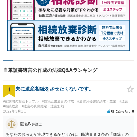
自筆証書遺言の作成の法律Q&Aランキング
1
夫に遺産相続をさせたくないです。
#家族間の相続トラブル
#自筆証書遺言の作成
#遺留分侵害額請求・放棄
#遺言
#相続放棄
#遺言の真偽鑑定・遺言無効
2022年3月1日
役にたった
8
匿名B
弁護士
あなたのお考えが実現できるかどうかは、民法８９２条の「廃除」の