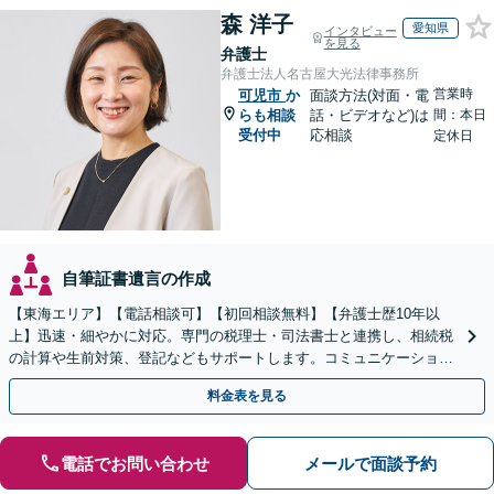
森 洋子
愛知県
インタビュー
を見る
弁護士
弁護士法人名古屋大光法律事務所
営業時
可児市
か
面談方法(対面・電
らも相談
話・ビデオなど)は
間：本日
受付中
応相談
定休日
自筆証書遺言の作成
【東海エリア】【電話相談可】【初回相談無料】【弁護士歴10年以
上】迅速・細やかに対応。専門の税理士・司法書士と連携し、相続税
の計算や生前対策、登記などもサポートします。コミュニケーション
を大事にし、より納得できる解決を目指します。
料金表を見る
電話でお問い合わせ
メールで面談予約