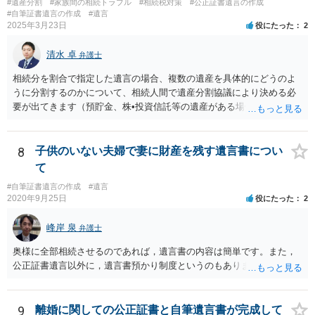
#遺産分割
#家族間の相続トラブル
#相続税対策
#公正証書遺言の作成
#自筆証書遺言の作成
#遺言
2025年3月23日
役にたった
2
清水 卓
弁護士
相続分を割合で指定した遺言の場合、複数の遺産を具体的にどうのよ
うに分割するのかについて、相続人間で遺産分割協議により決める必
要が出てきます（預貯金、株•投資信託等の遺産がある場合に、どの遺
産についても相続分の割合で分けるのか、預貯金はある相続人に、株•
投資信託は他の相続人にというような分け方をするのか等について
は、相続人間で遺産分割協議により決める必要があります）。
8
子供のいない夫婦で妻に財産を残す遺言書につい
て
#自筆証書遺言の作成
#遺言
2020年9月25日
役にたった
2
峰岸 泉
弁護士
奥様に全部相続させるのであれば，遺言書の内容は簡単です。また，
公正証書遺言以外に，遺言書預かり制度というのもあります。
9
離婚に関しての公正証書と自筆遺言書が完成して