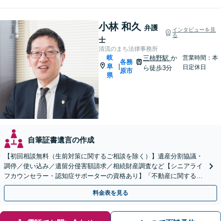
小林 和久
弁護
インタビューを見
る
士
清流のまち法律事務所
岐
三柿野駅
か
営業時間：本
各務
阜
|
日定休日
ら徒歩3分
原市
県
自筆証書遺言の作成
【初回相談無料（生前対策に関するご相談を除く）】遺産分割協議・
調停／使い込み／遺留分侵害額請求／相続財産調査など【シニアライ
フカウンセラー・認知症サポーターの資格あり】「不動産に関する相
続もお任せください」【当日・夜間相談可（要相談）】
料金表を見る