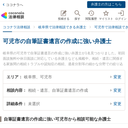
弁護士の方はこちら
ココナラへ
投稿する
探す
閲覧履歴
マイリスト
ログイン
ココナラ法律相談
岐阜県で法律相談できる弁護士
可児市で法律相談で
可児市の自筆証書遺言の作成に強い弁護士
岐阜県の可児市で自筆証書遺言の作成に強い弁護士が1名見つかりました。初回
面談無料や休日面談に対応している弁護士なども掲載中。相続・遺言に関係す
る家族間の相続トラブルや認知症の相続、遺産分割等の細かな分野での絞り込
み検索もでき便利です。特にたかい総合法律事務所の高井 克介弁護士のプロフ
ィール情報や弁護士費用、強みなどが注目されています。『可児市で土日や夜
エリア
岐阜県、可児市
変更
間に発生した自筆証書遺言の作成のトラブルを今すぐに弁護士に相談したい』
『自筆証書遺言の作成のトラブル解決の実績豊富な近くの弁護士を検索した
相談内容
相続・遺言、自筆証書遺言の作成
変更
い』『初回相談無料で自筆証書遺言の作成を法律相談できる可児市内の弁護士
に相談予約したい』などでお困りの相談者さんにおすすめです。
詳細条件
未選択
変更
自筆証書遺言の作成に強い可児市から相談可能な弁護士