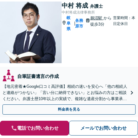
中村 将成
弁護士
中村将成法律事務所
岐
鵜沼駅
から
営業時間：本
各務
阜
|
日定休日
徒歩3分
原市
県
自筆証書遺言の作成
【地元密着★Google口コミ高評価】相続の迷いを安心へ「他の相続人
と連絡がつかない」「言い分に納得できない」とお悩みの方はご相談
ください。弁護士歴10年以上の実績で、複雑な遺産分割から事業承継
まで幅広く対応【休日・夜間相談可｜駐車場あり】
料金表を見る
電話でお問い合わせ
メールでお問い合わせ