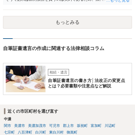
もらうよう約束した男性に支払いをお願いするしかないように思われ
ます。 入籍した場合でも、原則契約者が単独で全ての債務を負うこと
には変わりがありません。 なかなか対応に難しい案件であり、公開の
もっとみる
場でアドバイスを行うのも限界があるように思われますので、資料等
を持参のうえ個別に弁護士に相談されることをお勧めします。
自筆証書遺言の作成に関連する法律相談コラム
相続・遺言
自筆証書遺言の書き方│法改正の変更点
とは？必要書類や注意点など解説
近くの市区町村を選び直す
中濃
関市
美濃市
美濃加茂市
可児市
郡上市
坂祝町
富加町
川辺町
七宗町
八百津町
白川町
東白川村
御嵩町