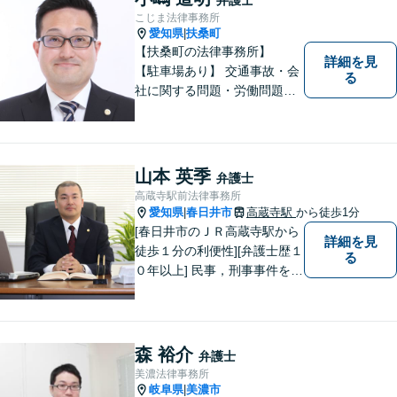
こじま法律事務所
愛知県
扶桑町
|
【扶桑町の法律事務所】
詳細を見
【駐車場あり】 交通事故・会
る
社に関する問題・労働問題・
離婚・相続・刑事事件に力を
入れています。
山本 英季
弁護士
高蔵寺駅前法律事務所
愛知県
春日井市
高蔵寺駅
から徒歩1分
|
[春日井市のＪＲ高蔵寺駅から
詳細を見
徒歩１分の利便性][弁護士歴１
る
０年以上] 民事，刑事事件を問
わず全ての案件について所長
である弁護士が責任をもって
対応。依頼者さまにとって最
善の解決となることを目指し
森 裕介
弁護士
ます。 一お困り事がございま
美濃法律事務所
したらお気軽にご相談下さ
岐阜県
美濃市
|