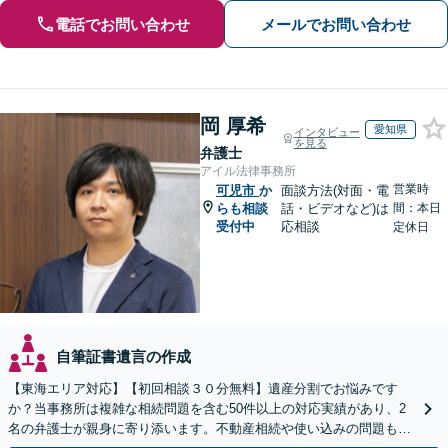
電話でお問い合わせ
メールでお問い合わせ
岡 厚希
愛知県
インタビュー
を見る
弁護士
アイル法律事務所
営業時
可児市
か
面談方法(対面・電
らも相談
話・ビデオなど)は
間：本日
受付中
応相談
定休日
自筆証書遺言の作成
【東海エリア対応】【初回相談３０分無料】遺産分割でお悩みです
か？当事務所は複雑な相続問題を含む50件以上の対応実績があり、2
名の弁護士が親身に寄り添います。不動産相続や使い込みの問題も分