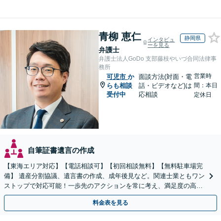
青柳 恵仁
静岡県
インタビュ
ーを見る
弁護士
弁護士法人GoDo 支部藤枝やいづ合同法律事
務所
営業時
可児市
か
面談方法(対面・電
らも相談
話・ビデオなど)は
間：本日
受付中
応相談
定休日
自筆証書遺言の作成
【東海エリア対応】【電話相談可】【初回相談無料】【無料駐車場完
備】 遺産分割協議、遺言書の作成、成年後見など。関連士業ともワン
ストップで対応可能！一歩先のアクションを常に考え、満足度の高い
解決を目指します
料金表を見る