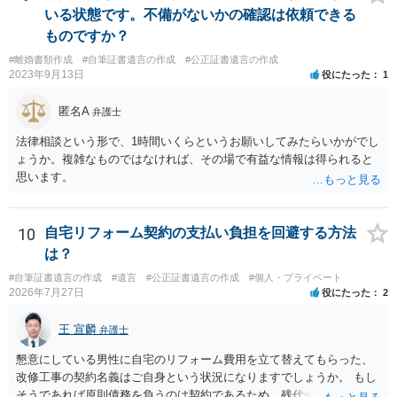
いる状態です。不備がないかの確認は依頼できる
ものですか？
#離婚書類作成
#自筆証書遺言の作成
#公正証書遺言の作成
2023年9月13日
役にたった
1
匿名A
弁護士
法律相談という形で、1時間いくらというお願いしてみたらいかがでし
ょうか。複雑なものではなければ、その場で有益な情報は得られると
思います。
10
自宅リフォーム契約の支払い負担を回避する方法
は？
#自筆証書遺言の作成
#遺言
#公正証書遺言の作成
#個人・プライベート
2026年7月27日
役にたった
2
王 宣麟
弁護士
懇意にしている男性に自宅のリフォーム費用を立て替えてもらった、
改修工事の契約名義はご自身という状況になりますでしょうか。 もし
そうであれば原則債務を負うのは契約であるため、残代金を捻出して