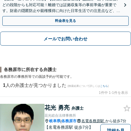
どの段階からも対応可能！離婚では証拠収集等の事前準備が重要で
す。財産の隠匿防止や親権獲得に向けた日常生活での注意点など、フ
ェーズに応じたアドバイスを提供します【子連れの相談OK】
料金表を見る
メールでお問い合わせ
各務原市に所在する弁護士
各務原市の事務所等での面談予約が可能です。
1
人の弁護士が見つかりました
(検索結果について詳しくは
こちら
)
1件中 1-1件を表示
花光 勇亮
弁護士
花光総合法律事務所
岐阜県
各務原市
名電各務原駅
から徒歩7分
|
【名電各務原駅 徒歩7分】
詳細を見