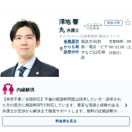
澤地 響
神奈川県
インタビュ
ーを見る
丸
弁護士
ネクスパート法律事務所 横浜オフィス
各務原市
面談方法(対
営業時間：09:
からも相
面・電話・ビデ
00~21:00（土
談受付中
オなど)は応相
日祝日）
談
内縁解消
【来所不要／全国対応】不倫の慰謝料問題は請求したい方・請求され
た方の双方に相談料0円で対応しています。豊富な実績と経験のある
弁護士が交渉から解決まで徹底サポートします。無料の証拠診断や着
手金の返還保証もありますので安心してご相談ください。
料金表を見る