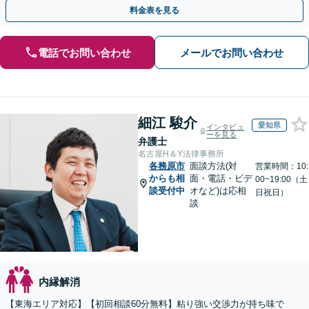
指します【女性弁護士・男性弁護士どちらも所属】
料金表を見る
電話でお問い合わせ
メールでお問い合わせ
細江 駿介
愛知県
インタビュ
ーを見る
弁護士
名古屋H＆Y法律事務所
各務原市
面談方法(対
営業時間：10:
からも相
面・電話・ビデ
00~19:00（土
談受付中
オなど)は応相
日祝日）
談
内縁解消
【東海エリア対応】【初回相談60分無料】粘り強い交渉力が持ち味で