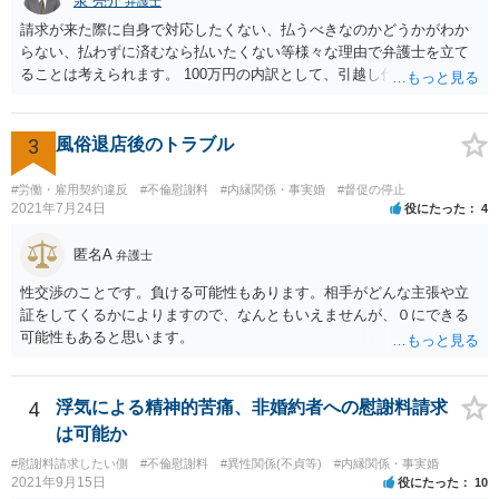
泉 亮介
弁護士
請求が来た際に自身で対応したくない、払うべきなのかどうかがわか
らない、払わずに済むなら払いたくない等様々な理由で弁護士を立て
ることは考えられます。 100万円の内訳として、引越し代等でどの程
度の費用がかかったのかや、慰謝料としての支払いだったのかどうか
によっても追加での請求については変わってくるかと思われます。 ま
た、請求する金額によっては、相手方の判断として、それで全て終わ
3
風俗退店後のトラブル
るのであれば払っておしまいにする、という考え方もあり得ます。
#労働・雇用契約違反
#不倫慰謝料
#内縁関係・事実婚
#督促の停止
2021年7月24日
役にたった
4
匿名A
弁護士
性交渉のことです。負ける可能性もあります。相手がどんな主張や立
証をしてくるかによりますので、なんともいえませんが、０にできる
可能性もあると思います。
4
浮気による精神的苦痛、非婚約者への慰謝料請求
は可能か
#慰謝料請求したい側
#不倫慰謝料
#異性関係(不貞等)
#内縁関係・事実婚
2021年9月15日
役にたった
10