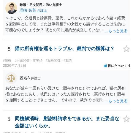
離婚・男女問題に強い弁護士
理崎 智英
弁護士
＞そこで、交通費と診察費、薬代、これからかかるであろう諸々経費
を慰謝料として彼、または浮気相手の女性から請求することは法的に
可能なのでしょうか？ 彼との間に婚約が成立していない場合には，彼
や浮気相手の女性に対して慰謝料を請求することはできません。
5
猫の所有権を巡るトラブル、裁判での勝算は？
#親権
#内縁関係・事実婚
#親族関係
#裁判
2026年7月2日
役にたった
4
匿名A
弁護士
あなたが猫を一度もらい受けた（贈与された）のであれば、猫の所有
権はあなたにあり、彼氏にはいったん履行された（実行された）贈与
を撤回することはできません。 ですので、裁判では彼氏が勝つことは
できません。 もっとも、贈与が立証（証明）できるかどうかはご記載
の事情からははっきりしませんので、早めに弁護士に面談相談する方
がいいでしょう。 場合によっては弁護士名で通知等出してもらうほう
6
同棲解消時、慰謝料請求をできるか。また妥当な
がいいかもしれません。
金額はいくらか。