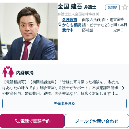
金国 建吾
弁護士
愛知県
弁護士法人金国法律事務所
営業時
各務原市
面談方法(対面・電
からも相談
話・ビデオなど)は
間：本日
受付中
応相談
定休日
内縁解消
【電話相談可】【初回相談無料】「皆様に寄り添った相談を。 私たち
はあなたの味方です」経験豊富な弁護士がサポート。不貞慰謝料請求
や財産分与、婚姻費用、親権、面会交流など、幅広く対応します【夜
間・休日面談可】【完全個室】【名古屋駅7分】
料金表を見る
電話で面談予約
メールでお問い合わせ