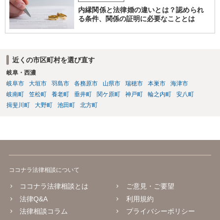
内縁関係と法律婚の違いとは？認められ
る条件、関係の証明に必要なこととは
近くの市区町村を選び直す
岐阜・西濃
岐阜市
大垣市
羽島市
各務原市
山県市
瑞穂市
本巣市
海津市
岐南町
笠松町
養老町
垂井町
関ケ原町
神戸町
輪之内町
安八町
揖斐川町
大野町
池田町
北方町
ココナラ法律相談について
ココナラ法律相談とは
ご意見・ご要望
法律Q&A
利用規約
法律相談コラム
プライバシーポリシー