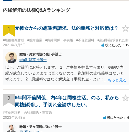
内縁解消の法律Q&Aランキング
1
元彼女からの慰謝料請求、法的義務と対応策は？
#離婚書類作成
#離婚協議
#内縁関係・事実婚
#不倫慰謝料
#慰謝料請求された側
2021年8月5日
役にたった
15
離婚・男女問題に強い弁護士
理崎 智英
弁護士
以下、ご質問にお答えします。 1 ご事情を拝見する限り、婚約や内
縁が成立しているとまでは言えないので、慰謝料の支払義務はないと
考えます。 2 慰謝料ではなく解決金（手切れ金）という名目で数十
万円支払えば良いと思います。 3 今後同じような請求をされないよ
うに合意書を取り交わす必要はあると思います。 4 合意書を取り交
わし、その中で精算条項（一切の債権債務のないことを確認する）を
2
6年間不倫関係、内4年は同棲生活。のち、私から
設ければ、大丈夫です。
同棲解消し、手切れ金請求したい。
#不倫慰謝料
#内縁関係・事実婚
2023年9月8日
役にたった
6
離婚・男女問題に強い弁護士