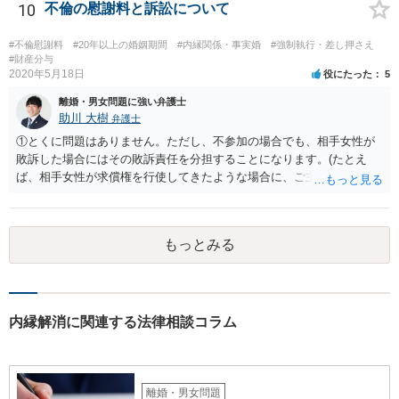
と説明されています。 そして、再婚後の養子縁組によって夫婦の共同
10
不倫の慰謝料と訴訟について
親権となった場合は、血縁上の父親からの父を親権者とする協議に代
わる調停及び審判（民法819条5項）は認められないと考えます。 この
#不倫慰謝料
#20年以上の婚姻期間
#内縁関係・事実婚
#強制執行・差し押さえ
点について明確な判例はありませんが、離婚後の親権者変更（民法819
#財産分与
2020年5月18日
役にたった
5
条6項）においては、離婚後に親権者が再婚して元夫婦の子と再婚相手
が養子縁組した場合には、親権者変更の申立ては認められないとする
離婚・男女問題に強い弁護士
最高裁判例があり、その判例で述べられている理由は民法819条5項の
助川 大樹
弁護士
場面でも同様であると考えられるからです。
①とくに問題はありません。ただし、不参加の場合でも、相手女性が
敗訴した場合にはその敗訴責任を分担することになります。(たとえ
ば、相手女性が求償権を行使してきたような場合に、ご主人から、今
回の訴訟で出てきた主張と反する主張が出来なくなります。) ②その可
能性もあるでしょうが、真相は分かりません。 ③ならないと思いま
す。 ④- ⑤それにはなりえます。 ⑥一般論ですが、裁判官は証拠に基
もっとみる
づいて事実を認定するわけですから、証拠が大切です。 証拠をきちん
と整えての訴訟提起だとは思いますが、これからでも整えられるので
あれば準備しておくことが大切でしょう。 ⑦今回の不貞行為が原因で
離婚に至るのであれば100万円以上で和解・判決になることが多いと思
います。具体的な事情が分かりかねますので、幅のありすぎる回答で
内縁解消に関連する法律相談コラム
申し訳ありません。 現在、法律事務所にご依頼されているようですか
ら、ご担当の先生にも聞いてみて頂ければと存じます。 ご参考になれ
ば幸いです。
離婚・男女問題