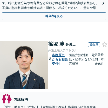
す。特に財産分与や養育費など金銭が絡む問題の解決実績多数あり。
不貞の慰謝料請求や離婚協議・調停もご相談ください。ご意向や思い
に寄り添いながら最善の解決を目指します／土日祝相談可
料金表を見る
篠塚 渉
弁護士
愛知県
弁護士法人アストラル
営業時
各務原市
面談方法(対面・電
からも相談
話・ビデオなど)は
間：本日
受付中
応相談
定休日
内縁解消
【愛知・岐阜エリア対応】【女性弁護士在籍】協議前〜紛争発生後、