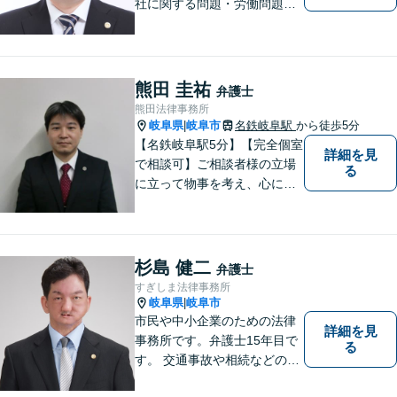
社に関する問題・労働問題・
離婚・相続・刑事事件に力を
入れています。
熊田 圭祐
弁護士
熊田法律事務所
岐阜県
岐阜市
名鉄岐阜駅
から徒歩5分
|
【名鉄岐阜駅5分】【完全個室
詳細を見
で相談可】ご相談者様の立場
る
に立って物事を考え、心に寄
り添って解決に導くことを大
切にしています。法律問題は
お早めの相談が納得のいく解
決への第一歩です。小さな問
杉島 健二
弁護士
題から大きな問題まで、お気
すぎしま法律事務所
軽にご相談ください。
岐阜県
岐阜市
|
市民や中小企業のための法律
詳細を見
事務所です。弁護士15年目で
る
す。 交通事故や相続などの相
談料は、初回無料です。 交通