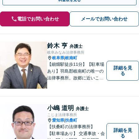
電話でお問い合わせ
メールでお問い合わせ
鈴木 亨
弁護士
岐阜みなみ法律事務所
岐阜県
岐南町
|
【細畑駅徒歩11分】【駐車場
詳細を見
あり】羽島郡岐南町の唯一の
る
法律事務所。故郷に近いこの
町で、お困りの方の未来を明
るいものにすべく、誠心誠意
弁護をいたします。依頼者と
弁護士という垣根を超えて、
小嶋 道明
弁護士
良きパートナーとして貢献し
こじま法律事務所
ます。【会社勤務経験あり】
愛知県
扶桑町
|
【扶桑町の法律事務所】
詳細を見
【駐車場あり】 交通事故・会
る