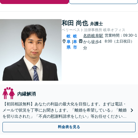
和田 尚也
弁護士
ベリーベスト法律事務所 岐阜オフィス
名鉄岐阜駅
営業時間：09:30~1
岐
岐
8:00（土日祝日）
阜
阜
から徒歩4
|
県
市
分
内縁解消
【初回相談無料】あなたの利益の最大化を目指します。まずは電話・
メールで状況を丁寧にお聞きします。「離婚を希望している」「離婚
を切り出された」「不貞の慰謝料請求をしたい」等お任せください。
【リーズナブルな料金設定】
料金表を見る