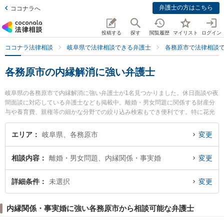
弁護士の方はこちら
ココナラへ
投稿する
探す
閲覧履歴
マイリスト
ログイン
ココナラ法律相談
岐阜県で法律相談できる弁護士
各務原市で法律相談
各務原市の内縁解消に強い弁護士
岐阜県の各務原市で内縁解消に強い弁護士が1名見つかりました。休日面談や夜
間面談に対応している弁護士なども掲載中。離婚・男女問題に関係する財産分
与や養育費、親権等の細かな分野での絞り込み検索もでき便利です。特に花光
総合法律事務所の花光 勇亮弁護士のプロフィール情報や弁護士費用、強みなど
が注目されています。『各務原市で土日や夜間に発生した内縁解消のトラブル
エリア
岐阜県、各務原市
変更
を今すぐに弁護士に相談したい』『内縁解消のトラブル解決の実績豊富な近く
の弁護士を検索したい』『初回相談無料で内縁解消を法律相談できる各務原市
相談内容
離婚・男女問題、内縁関係・事実婚
変更
内の弁護士に相談予約したい』などでお困りの相談者さんにおすすめです。
詳細条件
未選択
変更
内縁関係・事実婚に強い各務原市から相談可能な弁護士