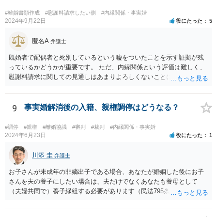
るのは、二枚舌との誹りを受けても仕方がない面もあるように思いま
す。 ですので、被請求側の弁護士は、タイムチャージを併用したり、
#離婚書類作成
#慰謝料請求したい側
#内縁関係・事実婚
対応継続月毎に報酬を受けたり、出廷日当で調整したり、できるだけ
2024年9月22日
役にたった
5
排除額ベースの成功報酬の割合を落としていった方が良いようにも思
いますが、そうなってくると弁護士に勝訴インセンティブが働きにく
匿名A
弁護士
くなるのがなかなか難しいところです。 二枚舌を避けつつ、勝訴イン
既婚者で配偶者と死別しているという嘘をついたことを示す証拠が残
センティブも確保するためには、請求側の主張額を鵜呑みにした排除
っているかどうかが重要です。 ただ、内縁関係という評価は難しく、
額ベースとするのではなく、弁護士として反対の立場であれば、２～
慰謝料請求に関しての見通しはあまりよろしくないことにご留意なさ
３割くらいの確率で認められそうな金額がいくらくらいかを提示した
ったうえで今後の対応を検討する必要があります。
上で、そこからの排除額ベースとすることも考えられますが、それだ
と弱気な弁護士だと思われたり、先生は私の主張を分かってくれてい
9
事実婚解消後の入籍、親権調停はどうなる？
ないと目くじらを立てる依頼者もいそうなので、やはり難点がありま
す。 個人的には、着手金の割合を高めて、タイムチャージ併用型にし
たり、長期化した場合は追加着手金を請求できるようにしたりして最
#調停
#親権
#離婚協議
#審判
#裁判
#内縁関係・事実婚
2024年6月23日
役にたった
1
悪排除額ベースの成功報酬はもらえなくても気にしないというのが良
いように思っています。 いずれにせよ、どういう形をとるにせよ、支
川添 圭
払う報酬額はあまり変わらないと思いますので、そのとおりに支払っ
弁護士
ても損にはならないはずです。 基本的に弁護士に1時間動いてもらう
お子さんが未成年の非嫡出子である場合、あなたが婚姻した後にお子
場合の相場は税抜2万円くらいですので、あなたの事件に50時間以上費
さんを夫の養子にしたい場合は、夫だけでなくあなたも養母として
やしているのであれば排除額ベースの成功報酬が支払われないと弁護
（夫婦共同で）養子縁組する必要があります（民法795条本文）。これ
士にとっては割りの悪い事件ということになるかと存じます。
は、養親と子の間には嫡出子の関係が生じるところ（民法809条）、実
母と子の間が非嫡出子の関係のままではバランスに欠けるためである