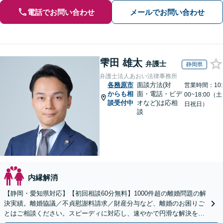
電話でお問い合わせ
メールでお問い合わせ
雫田 雄太
弁護士
静岡県
弁護士法人あおい法律事務所
各務原市
面談方法(対
営業時間：10:
からも相
面・電話・ビデ
00~18:00（土
談受付中
オなど)は応相
日祝日）
談
内縁解消
【静岡・愛知県対応】【初回相談60分無料】1000件超の離婚問題の解
決実績。離婚協議／不貞慰謝料請求／財産分与など、離婚のお困りご
とはご相談ください。スピーディに対応し、速やかで円滑な解決を目