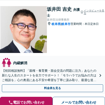
坂井田 吉史
弁護
インタビューを見
る
士
坂井田法律事務所
岐阜県
岐阜市
営業時間：本日定休日
|
内縁解消
【初回相談無料】「親権・養育費・面会交流の問題に注力」あなたの
新たな人生のスタートを全力でサポート！「モラハラでお悩みの方は
ご相談を」心の奥底にある不安や希望を丁寧に汲み取り、最適な道筋
を一緒に見出します【WEB面談対応】【出張相談可】
料金表を見る
電話でお問い合わせ
メールでお問い合わせ