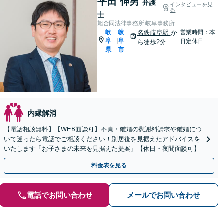
平田 伸男
弁護
インタビューを見
る
士
旭合同法律事務所 岐阜事務所
岐
岐
名鉄岐阜駅
か
営業時間：本
阜
阜
|
日定休日
ら徒歩2分
県
市
内縁解消
【電話相談無料】【WEB面談可】不貞・離婚の慰謝料請求や離婚につ
いて迷ったら電話でご相談ください！別居後を見据えたアドバイスを
いたします「お子さまの未来を見据えた提案」【休日・夜間面談可】
料金表を見る
電話でお問い合わせ
メールでお問い合わせ