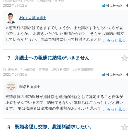
#慰謝料請求したい側
#内縁関係・事実婚
2022年5月12日
役にたった
6
村山 大基
弁護士
＞慰謝料の請求はできますでしょうか。また請求するならいくらが妥
当でしょうか。 お書きいただいた事情からだと、そもそも婚約が成立
しているかどうか、 面談で相談に行って検討されると良いと思いま
す。 結婚前提の交際にとどまり、婚約とまでは認められない可能性が
あるからです。 他方で、実際問題として同棲のために金銭的不利益が
生じているので、 厳密に婚約が成立しているかどうかは別として、話
7
弁護士への報酬に納得がいきません
し合いにより一定の支払いを受けて別れる、というのも考えられま
す。 相手としても、裁判までして争って支払いゼロを目指すよりは、
#財産分与
#内縁関係・事実婚
#慰謝料増額
#損害賠償増額
一定額を支払って円満に解決したいと考える可能性はあります。
2021年6月30日
役にたった
6
匿名B
弁護士
被請求側の成功報酬が排除額を経済的利益として算定すること自体が
矛盾を孕んでいるので、納得できないお気持ちはごもっともだと思い
ます。 要は依頼者は請求側の主張額がおかしいと思っているからこそ
弁護士を頼んでいて、弁護士も請求側の主張額がおかしいことを主張
しておきながら、成功報酬の請求の段になるとその「おかしい」請求
側の主張額を基準にして排除額を経済的利益として成功報酬を算定す
8
既婚者隠し交際、慰謝料請求したい。