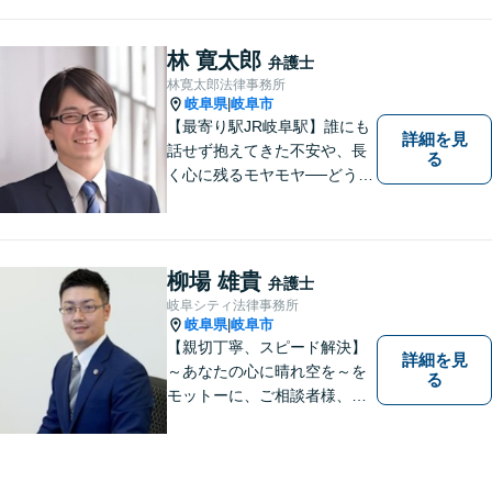
事故などの民事事件や、相続
などの家事事件を解決してき
ました。特に交通事故では多
林 寛太郎
弁護士
くの後遺障害事故や死亡事故
林寛太郎法律事務所
を解決してきました。
岐阜県
岐阜市
|
【最寄り駅JR岐阜駅】誰にも
詳細を見
話せず抱えてきた不安や、長
る
く心に残るモヤモヤ──どうぞ
安心してお聞かせください。
あなたの想いに丁寧に寄り添
いながら、これからの一歩を
一緒に見つけていきます。
柳場 雄貴
弁護士
【丁寧なヒアリング】【地域
岐阜シティ法律事務所
密着型の法律事務所】
岐阜県
岐阜市
|
【親切丁寧、スピード解決】
詳細を見
～あなたの心に晴れ空を～を
る
モットーに、ご相談者様、依
頼者様の良きリーガルパート
ナーになれるよう責任を持っ
てサポートさせて頂きます。
お気軽にご相談下さい。