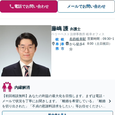
電話でお問い合わせ
メールでお問い合わせ
藤嶋 護
弁護士
ベリーベスト法律事務所 岐阜オフィス
名鉄岐阜駅
営業時間：09:30~1
岐
岐
8:00（土日祝日）
阜
阜
から徒歩4
|
県
市
分
内縁解消
【初回相談無料】あなたの利益の最大化を目指します。まずは電話・
メールで状況を丁寧にお聞きします。「離婚を希望している」「離婚
を切り出された」「不貞の慰謝料請求をしたい」等お任せください。
【リーズナブルな料金設定】
料金表を見る