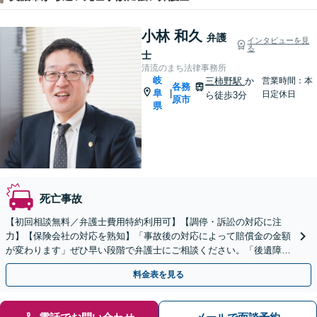
小林 和久
弁護
インタビューを見
る
士
清流のまち法律事務所
岐
三柿野駅
か
営業時間：本
各務
阜
|
日定休日
ら徒歩3分
原市
県
死亡事故
【初回相談無料／弁護士費用特約利用可】【調停・訴訟の対応に注
力】【保険会社の対応を熟知】「事故後の対応によって賠償金の金額
が変わります」ぜひ早い段階で弁護士にご相談ください。「後遺障害
等級認定の結果に納得がいかない／異議申し立てのサポート」
料金表を見る