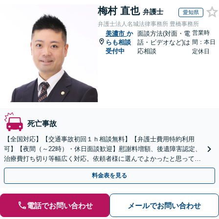
梅村 直也
弁護士
愛知県
弁護士法人名城法律事務所 豊橋事務所
営業時
美濃市
か
面談方法(対面・電
らも相談
話・ビデオなど)は
間：本日
受付中
応相談
定休日
死亡事故
【全国対応】【交通事故初回１ｈ相談無料】【弁護士費用特約利用
可】【夜間（～22時）・休日面談歓迎】慰謝料増額、後遺障害認定、
治療費打ち切り等幅広く対応。依頼者様に選んでよかったと思っても
らえるよう尽力します。ぜひご相談ください。
料金表を見る
電話でお問い合わせ
メールでお問い合わせ