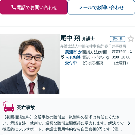
電話でお問い合わせ
メールでお問い合わせ
尾中 翔
弁護士
愛知県
弁護士法人中部法律事務所 春日井事務所
営業時間：1
美濃市
か
面談方法(対面・
らも相談
電話・ビデオな
3:00~18:00
受付中
ど)は応相談
（土曜日）
死亡事故
【初回相談無料】交通事故の賠償金・慰謝料の請求はお任せくださ
い。示談交渉・裁判で、適切な賠償金額獲得に尽力します。解決まで
徹底的にフルサポート。弁護士費用特約なら自己負担0円です【電