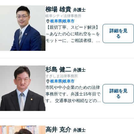
柳場 雄貴
弁護士
岐阜シティ法律事務所
岐阜県
岐阜市
|
【親切丁寧、スピード解決】
詳細を見
～あなたの心に晴れ空を～を
る
モットーに、ご相談者様、依
頼者様の良きリーガルパート
ナーになれるよう責任を持っ
てサポートさせて頂きます。
お気軽にご相談下さい。
杉島 健二
弁護士
すぎしま法律事務所
岐阜県
岐阜市
|
市民や中小企業のための法律
詳細を見
事務所です。弁護士15年目で
る
す。 交通事故や相続などの相
談料は、初回無料です。 交通
事故などの民事事件や、相続
などの家事事件を解決してき
ました。特に交通事故では多
高井 克介
弁護士
くの後遺障害事故や死亡事故