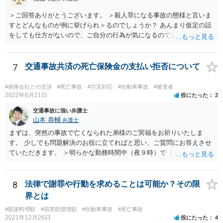
＞ご回答ありがとうございます。 ＞殺人罪になる事故の態様と言いま
すとどんなものが例に挙げられ＞るのでしょうか？ あんまり仮定の話
をしても仕方がないので、ご自分の行為が気になるのであれば、何を
して、どう人を死なせてしまったかもしれないのか書いて質問をする
か、直接弁護士に相談に行くかしたほうがいいと思います。 殺人罪に
なりうる事故の態様だと、自転車が改造自転車か何かで時速１００キ
7
交通事故共済の死亡保険金の支払い拒否について
ロや１５０キロくらい出していれば殺人罪の実行行為性は認められる
と思いますので、殺人罪が成立しえますが・・・ 思いつく限りの例を
#保険会社との交渉
#死亡事故
#労災対応
#自動車事故
#被害者
全て挙げるのは不可能ではあります。 ＞私は決して人を殺そうと思っ
2022年6月21日
役にたった
2
て危険な運転をしたわけではありま＞せん。 殺人罪の故意は、「自分
交通事故に強い弁護士
の危険な運転で誰か人が死んでも構わない」くらいで成立します。そ
山本 恭輔
弁護士
して自分でそう思っていなくても、客観的に人が死んでもおかしくな
まずは、突然の事故で亡くなられた弟様のご冥福をお祈りいたしま
い危険行為を、危険だと知っていてやると故意は認められてしまう可
す。 少しでも問題解決のお役に立てればと思い、ご質問にお答えさせ
能性が高いです。人を殺そうという意欲までは不要です。
ていただきます。 ＞明らかな勤務時間中（夜９時）で（元従業員の証
言）、従業員（死亡）と同乗しており、移動中の事故でありながら、
相手方の言い分は通るのでしょうか？ 勿論、正式に支払い拒否となれ
ば、裁判になると思いますが、勝算はありますか？ →共済組合の対応
8
法律で謝罪や行動を求めることは可能か？その限
はやや硬直的なように感じますが、相手方の言い分が通るか、そして
界とは
その裏返しとして裁判での勝算があるかは、共済約款などに規定され
#慰謝料増額
#損害賠償増額
#自動車事故
#死亡事故
ている給付金の支給要件や、証拠の有無によってきますので、この掲
2021年12月26日
役にたった
4
示板では最終的な回答というのは難しいと思われます。 金額も大き