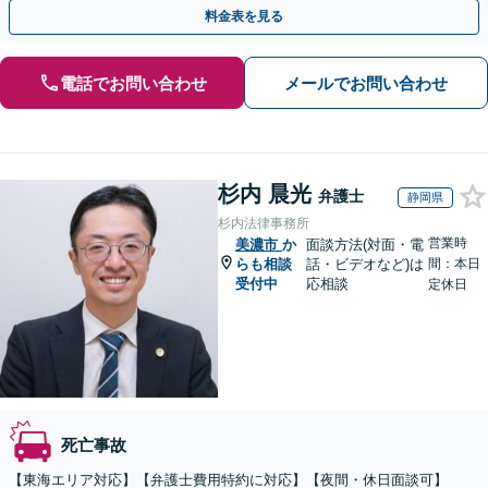
話・オンライン相談可】
料金表を見る
電話でお問い合わせ
メールでお問い合わせ
杉内 晨光
弁護士
静岡県
杉内法律事務所
営業時
美濃市
か
面談方法(対面・電
らも相談
話・ビデオなど)は
間：本日
受付中
応相談
定休日
死亡事故
【東海エリア対応】【弁護士費用特約に対応】【夜間・休日面談可】