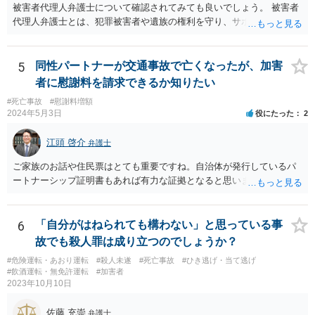
観性・継続性・反復性の有無」、「公開性の有無」及び「道路性の有
被害者代理人弁護士について確認されてみても良いでしょう。 被害者
無」を検討するのが一般的です（道路交通執務研究会編著『執務資料
代理人弁護士とは、犯罪被害者や遺族の権利を守り、サポートする専
道路交通法解説（１８訂版）』（東京法令出版、２０２０年１１月）
門家という位置付けです。 主として、告訴状・被害届の提出、加害者
７頁）。つまり、総合判断が必要になります。
との示談交渉、刑事裁判への参加（被害者参加制度）、損害賠償請求
などを代理で行い、被害者や遺族の心理的負担を軽減する役割を担い
5
同性パートナーが交通事故で亡くなったが、加害
ます。 なお、都道府県によっては弁護士会事務局を通して、弁護士会
者に慰謝料を請求できるか知りたい
の被害者支援委員会が窓口となることもあります。 ご依頼の弁護士さ
#死亡事故
#慰謝料増額
んと相談された上で、ご参考ください。
2024年5月3日
役にたった
2
江頭 啓介
弁護士
ご家族のお話や住民票はとても重要ですね。自治体が発行しているパ
ートナーシップ証明書もあれば有力な証拠となると思います。
6
「自分がはねられても構わない」と思っている事
故でも殺人罪は成り立つのでしょうか？
#危険運転・あおり運転
#殺人未遂
#死亡事故
#ひき逃げ・当て逃げ
#飲酒運転・無免許運転
#加害者
2023年10月10日
佐藤 充崇
弁護士