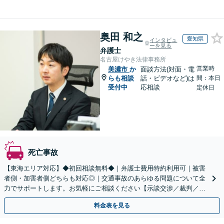
奥田 和之
愛知県
インタビュ
ーを見る
弁護士
名古屋けやき法律事務所
営業時
美濃市
か
面談方法(対面・電
らも相談
話・ビデオなど)は
間：本日
受付中
応相談
定休日
死亡事故
【東海エリア対応】◆初回相談無料◆｜弁護士費用特約利用可｜被害
者側・加害者側どちらも対応◎｜交通事故のあらゆる問題について全
力でサポートします。お気軽にご相談ください【示談交渉／裁判／被
害者請求／後遺障害等級】
料金表を見る