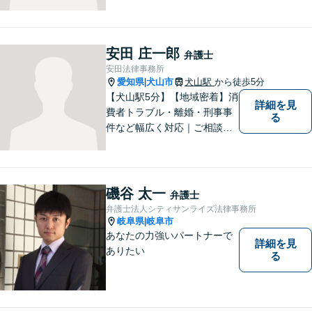
します。離婚問題／刑事事件
／企業法務／ネット問題／労
働問題など、幅広いトラブル
に対応します。【初回相談無
安田 庄一郎
弁護士
料】法律トラブルでお悩みの
安田法律事務所
方は、お気軽にご相談くださ
愛知県
犬山市
犬山駅
から徒歩5分
|
い。
【犬山駅5分】【地域密着】消
詳細を見
費者トラブル・離婚・刑事事
る
件など幅広く対応｜ご相談者
のお話を丁寧に伺い、一人ひ
とりに合った最適な解決方法
をご提案します【事前予約で
休日・時間外対応可】
磯谷 太一
弁護士
弁護士法人シティサンライズ法律事務所
岐阜県
岐阜市
|
あなたの力強いパートナーで
詳細を見
ありたい
る