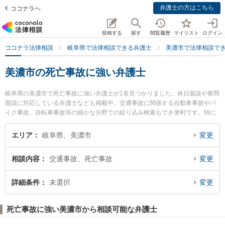
弁護士の方はこちら
ココナラへ
投稿する
探す
閲覧履歴
マイリスト
ログイン
ココナラ法律相談
岐阜県で法律相談できる弁護士
美濃市で法律相談で
美濃市の死亡事故に強い弁護士
岐阜県の美濃市で死亡事故に強い弁護士が1名見つかりました。休日面談や夜間
面談に対応している弁護士なども掲載中。交通事故に関係する自動車事故やバ
イク事故、自転車事故等の細かな分野での絞り込み検索もでき便利です。特に
美濃法律事務所の森 裕介弁護士のプロフィール情報や弁護士費用、強みなどが
注目されています。『美濃市で土日や夜間に発生した死亡事故のトラブルを今
エリア
岐阜県、美濃市
変更
すぐに弁護士に相談したい』『死亡事故のトラブル解決の実績豊富な近くの弁
護士を検索したい』『初回相談無料で死亡事故を法律相談できる美濃市内の弁
相談内容
交通事故、死亡事故
変更
護士に相談予約したい』などでお困りの相談者さんにおすすめです。
詳細条件
未選択
変更
死亡事故に強い美濃市から相談可能な弁護士