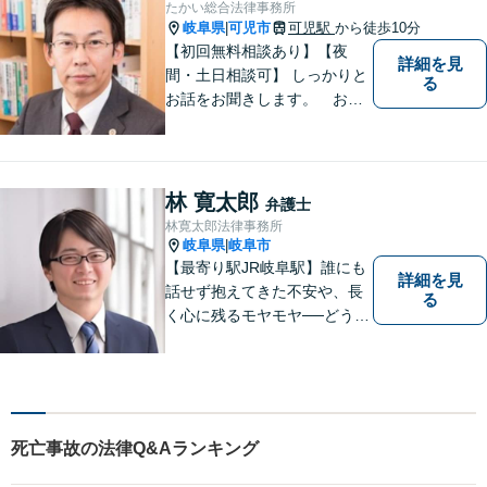
たかい総合法律事務所
を解決してきました。
岐阜県
可児市
可児駅
から徒歩10分
|
【初回無料相談あり】【夜
詳細を見
間・土日相談可】 しっかりと
る
お話をお聞きします。 お気
軽にお立ち寄り下さい。
林 寛太郎
弁護士
林寛太郎法律事務所
岐阜県
岐阜市
|
【最寄り駅JR岐阜駅】誰にも
詳細を見
話せず抱えてきた不安や、長
る
く心に残るモヤモヤ──どうぞ
安心してお聞かせください。
あなたの想いに丁寧に寄り添
いながら、これからの一歩を
一緒に見つけていきます。
【丁寧なヒアリング】【地域
死亡事故の法律Q&Aランキング
密着型の法律事務所】