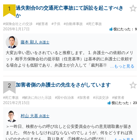
1
過失割合0の交通死亡事故にて訴訟を起こすべき
か
#保険会社との交渉
#被害者
#子供
#自動車事故
#死亡事故
2026年1月17日
役にたった
9
藤本 顯人
弁護士
大変お辛い思いをされていると推察します。 1. 弁護士への依頼のメリ
ット 相手方保険会社の提示額（任意基準）は基本的に弁護士に依頼す
る場合よりも低額であり、弁護士が介入して「裁判基準（弁護士基
準）」で交渉・訴訟することで、賠償額が大幅に増額する可能性が高
いです。 2. 訴訟と示談交渉のメリット・デメリット 判決（訴訟）: 勝
訴判決まで至れば、本来の賠償額に加え「遅延損害金（事故時から発
2
加害者側の弁護士の先生をさがしています
生）」と「弁護士費用相当額（認容額の約1割）」が加算されます。
訴訟上の和解: 訴訟を起こしても、判決前に裁判所での「和解」で終わ
#死亡事故
#解決に向けた示談
#国や自治体
#加害者
#示談交渉
#被害者
るケースが多いです。 この場合、遅延損害金や弁護士費用はカットさ
2021年2月15日
役にたった
23
れることが大半です。もっとも「調整金」として上乗せされることが
あります。 3. 逸失利益（将来の収入）の計算 未就学女児の場合、賃
村山 大基
弁護士
金センサスの「男女全年齢平均賃金」などを用いて計算することが多
＞一昨日、検察からの呼び出しと公安委員会からの意見聴取書が届き
いです。 一般的に「大卒（22歳就労）」前提で計算した方が、「高卒
ました。 何かをしなければならないのでしょうが、何をどうすれば良
（18歳就労）」よりも総額が高くなる傾向にあります。 なお、それが
いのかわかりません。 取り急ぎ、①検察からの呼び出しにはきちんと