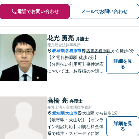
電話でお問い合わせ
メールでお問い合わせ
花光 勇亮
弁護士
花光総合法律事務所
岐阜県
各務原市
名電各務原駅
から徒歩7分
|
【名電各務原駅 徒歩7分】
詳細を見
【分割払い利用可】事件対応
る
においては、お客様のお話を
丁寧に聞くこと・お客様が疑
問を抱えたままにならないよ
う分かりやすく丁寧に説明す
ることを心がけています。
高橋 亮
弁護士
弁護士法人髙橋法律事務所
愛知県
犬山市
犬山駅
から徒歩1分
|
【最寄駅：犬山駅】【オンラ
詳細を見
イン相談対応】明朗な料金体
る
系で確実・スピーディに対応