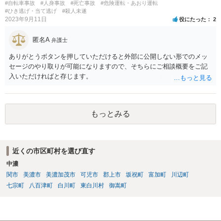
#自転車事故
#人身事故
#死亡事故
#危険運転・あおり運転
#ひき逃げ・当て逃げ
#殺人未遂
2023年9月11日
役にたった
2
匿名A
弁護士
ありがとうボタンを押していただけると外部に公開しない形でのメッ
セージのやり取りが可能になりますので、そちらにご相談概要をご記
入いただければと存じます。
もっとみる
近くの市区町村を選び直す
中濃
関市
美濃市
美濃加茂市
可児市
郡上市
坂祝町
富加町
川辺町
七宗町
八百津町
白川町
東白川村
御嵩町