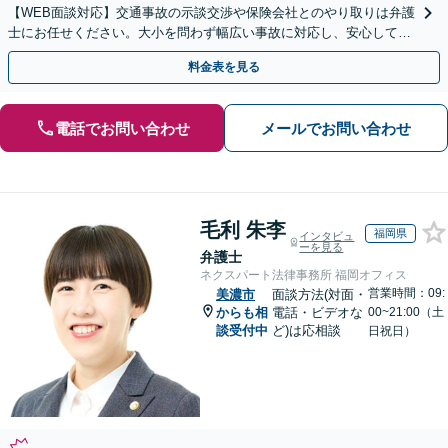
【WEB面談対応】交通事故の示談交渉や保険会社とのやり取りは弁護
士にお任せください。大小を問わず幅広い事故に対応し、安心して治
療に専念できるようサポートいたします。
料金表を見る
電話でお問い合わせ
メールでお問い合わせ
毛利 朱李
福岡県
インタビュ
ーを見る
弁護士
ネクスパート法律事務所 福岡オフィス
営業時間：09:
美濃市
面談方法(対面・
からも相
電話・ビデオな
00~21:00（土
談受付中
ど)は応相談
日祝日）