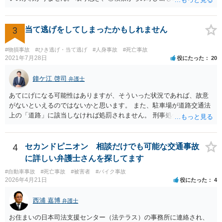
認められるかはご両親の学歴や教育方針や実際の教育状況がどうだっ
応じることと、②早めに届いた書類を持って弁護士に相談に行くのが
たかなどで大学進学の蓋然性があるかという個別事情によります。 推
いいと思います。 ＞示談と刑事の両方を相談できる弁護士の先生をさ
奨される方針 相手が保険会社であれば、判決後の不払いはまずありま
がしております。 ネットでさがすとあまりの多さに戸惑っておりま
3
当て逃げをしてしまったかもしれません
せん。 ご質問者様が「長期化しても戦いたい」という強い意志をお持
す。 どの方にお願いしても同じなのでしょうか。 話してみた感じや説
ちで、かつ、賠償額の最大化（遅延損害金等の獲得）を目指すのであ
明など、いろいろ考慮して判断することになります。 書類が届いたば
れば、示談交渉では妥結せず、提訴（訴訟）を前提に進めるのが最適
#物損事故
#ひき逃げ・当て逃げ
#人身事故
#死亡事故
かりで不安でしょうから、どこかしら相談に行ってみると良いと思い
2021年7月28日
役にたった
20
解です。 どのような方向性を目指すのかメリットデメリットを検討す
ます。 複数の弁護士に相談されて決められるケースもありますし、は
るためにも、相談時には弁護士にその意向を伝え、疑問を解消した方
じめに相談したところで依頼しなければならないわけではありませ
鐘ケ江 啓司
が良いです。 その上で委任契約を結んだ方が良いです。 なお、弁護士
弁護士
ん。
費用特約に加入されている場合には、相談料10万円、報酬300万円まで
あてにげになる可能性はありますが、そういった状況であれば、故意
は賄われることが多いので、保険の加入状況もご確認した方が良いで
がないといえるのではないかと思います。 また、駐車場が道路交通法
す。 併せて、交通事故の刑事事件についても被害者参加制度といって
上の「道路」に該当しなければ処罰されません。 刑事処分がなされる
加害者の処分を決める裁判において意見を述べる機会もあります。 ご
かどうかは、その駐車場が道路交通法の「道路（一般交通の用に供す
参考になれば幸いです。
るその他の場所）」にあたるかが重要です。 駐車場が「道路」にあた
るかは難しい問題で、私が経験した事例でも、コインパーキングで警
4
セカンドピニオン 相談だけでも可能な交通事故
察官は「道路」と判断して道路交通法違反で立件したものの、検察官
に詳しい弁護士さんを探してます
は「道路」にあたらないとして不起訴処分にしたものがあります（検
#自動車事故
#死亡事故
#被害者
#バイク事故
察官に意見書を出しました）。コンビニやスーパーの駐車場では「道
2026年4月21日
役にたった
4
路」とした裁判例もあります。 「一般交通の用に供するその他の場
所」とは、道路法に規定する道路及び道路運送法に規定する自動車道
西浦 嘉博
弁護士
以外で不特定の人や車が自由に通行することができる場所をいうとさ
れています。 この判断にあたっては、「道路の体裁の有無」、「客
お住まいの日本司法支援センター（法テラス）の事務所に連絡され、