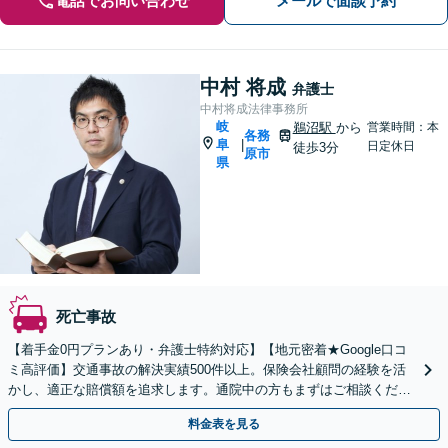
電話でお問い合わせ
メールで面談予約
中村 将成
弁護士
中村将成法律事務所
岐
鵜沼駅
から
営業時間：本
各務
阜
|
日定休日
徒歩3分
原市
県
死亡事故
【着手金0円プランあり・弁護士特約対応】【地元密着★Google口コ
ミ高評価】交通事故の解決実績500件以上。保険会社顧問の経験を活
かし、適正な賠償額を追求します。通院中の方もまずはご相談くださ
い【休日・夜間相談可】【駐車場あり】
料金表を見る