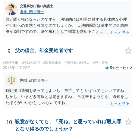
く、非常に重要な件かと思いますので、今後の方針の検討も含め一度
交通事故に強い弁護士
面談にて法律相談をされることをおすすめします。
倉田 勲
弁護士
最近聞く様になったのですが、法律的には相手に対する具体的な心理
や行動への要求も可能なのでしょうか。 →法的問題は基本的に金銭解
決が原則ですので、法的権利として謝罪を求めることは原則としてで
きません。もっとも和解や示談をして解決する際には、和解書や示談
書に相手の合意の下で謝罪の文言を入れることはあります。それ以上
に相手に謝罪を強制することはできません。
9
父の借金、年金受給者です
#相続放棄
#時効の援用
#消費者金融
#債務者の相続人
#死亡事故
2018年11月22日
役にたった
2
内藤 政信
弁護士
時効援用通知を送ってもよいし、放置しても いずれでもいいですね。
しかし、いまどき電報とは驚きますね。 再度来るようなら、通知をし
たほうがいいかも しれないですね。
10
殺意がなくても、「死ね」と思っていれば殺人罪
となり得るのでしょうか？