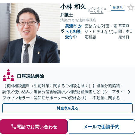
小林 和久
岐阜県
インタビュ
ーを見る
弁護士
清流のまち法律事務所
営業時
美濃市
か
面談方法(対面・電
らも相談
話・ビデオなど)は
間：本日
受付中
応相談
定休日
口座凍結解除
【初回相談無料（生前対策に関するご相談を除く）】遺産分割協議・
調停／使い込み／遺留分侵害額請求／相続財産調査など【シニアライ
フカウンセラー・認知症サポーターの資格あり】「不動産に関する相
続もお任せください」【当日・夜間相談可（要相談）】
料金表を見る
電話でお問い合わせ
メールで面談予約