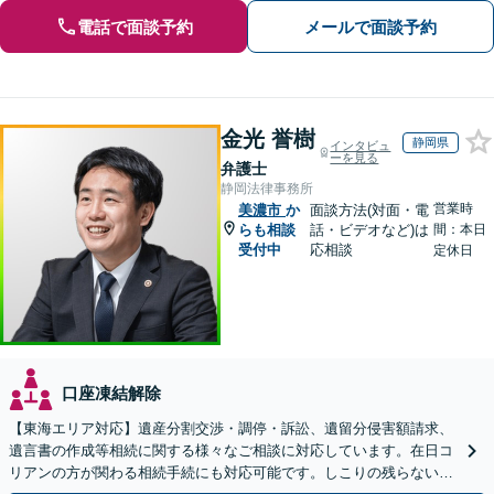
電話で面談予約
メールで面談予約
金光 誉樹
静岡県
インタビュ
ーを見る
弁護士
静岡法律事務所
営業時
美濃市
か
面談方法(対面・電
らも相談
話・ビデオなど)は
間：本日
受付中
応相談
定休日
口座凍結解除
【東海エリア対応】遺産分割交渉・調停・訴訟、遺留分侵害額請求、
遺言書の作成等相続に関する様々なご相談に対応しています。在日コ
リアンの方が関わる相続手続にも対応可能です。しこりの残らない解