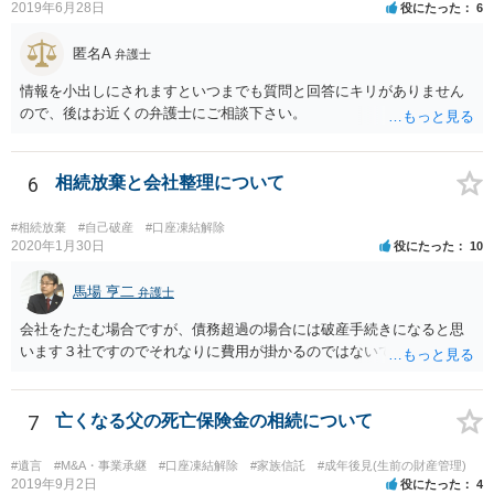
2019年6月28日
役にたった
6
を拝見するかぎり、再婚相手のかたは既に相続放棄をされている可能
性があるかもしれません。
匿名A
弁護士
情報を小出しにされますといつまでも質問と回答にキリがありません
ので、後はお近くの弁護士にご相談下さい。
6
相続放棄と会社整理について
#相続放棄
#自己破産
#口座凍結解除
2020年1月30日
役にたった
10
馬場 亨二
弁護士
会社をたたむ場合ですが、債務超過の場合には破産手続きになると思
います３社ですのでそれなりに費用が掛かるのではないでしょうか。
7
亡くなる父の死亡保険金の相続について
#遺言
#M&A・事業承継
#口座凍結解除
#家族信託
#成年後見(生前の財産管理)
2019年9月2日
役にたった
4