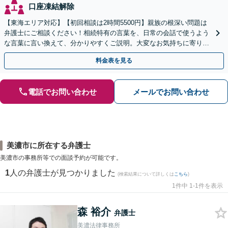
口座凍結解除
【東海エリア対応】【初回相談は2時間5500円】親族の根深い問題は
弁護士にご相談ください！相続特有の言葉を、日常の会話で使うよう
な言葉に言い換えて、分かりやすくご説明。大変なお気持ちに寄り添
い、納得できる解決を目指します
料金表を見る
電話でお問い合わせ
メールでお問い合わせ
美濃市に所在する弁護士
美濃市の事務所等での面談予約が可能です。
1
人の弁護士が見つかりました
(検索結果について詳しくは
こちら
)
1件中 1-1件を表示
森 裕介
弁護士
美濃法律事務所