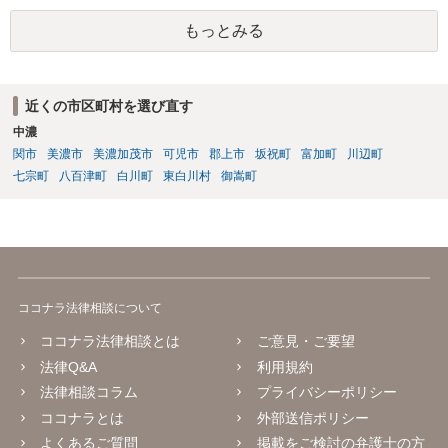
もっとみる
近くの市区町村を選び直す
中濃
関市
美濃市
美濃加茂市
可児市
郡上市
坂祝町
富加町
川辺町
七宗町
八百津町
白川町
東白川村
御嵩町
ココナラ法律相談について
ココナラ法律相談とは
ご意見・ご要望
法律Q&A
利用規約
法律相談コラム
プライバシーポリシー
ココナラとは
外部送信ポリシー
よくあるご質問
掲載をご検討の弁護士の方