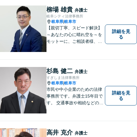
柳場 雄貴
弁護士
岐阜シティ法律事務所
岐阜県
岐阜市
|
【親切丁寧、スピード解決】
詳細を見
～あなたの心に晴れ空を～を
る
モットーに、ご相談者様、依
頼者様の良きリーガルパート
ナーになれるよう責任を持っ
てサポートさせて頂きます。
お気軽にご相談下さい。
杉島 健二
弁護士
すぎしま法律事務所
岐阜県
岐阜市
|
市民や中小企業のための法律
詳細を見
事務所です。弁護士15年目で
る
す。 交通事故や相続などの相
談料は、初回無料です。 交通
事故などの民事事件や、相続
などの家事事件を解決してき
ました。特に交通事故では多
高井 克介
弁護士
くの後遺障害事故や死亡事故