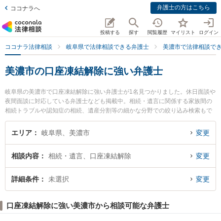
弁護士の方はこちら
ココナラへ
投稿する
探す
閲覧履歴
マイリスト
ログイン
ココナラ法律相談
岐阜県で法律相談できる弁護士
美濃市で法律相談で
美濃市の口座凍結解除に強い弁護士
岐阜県の美濃市で口座凍結解除に強い弁護士が1名見つかりました。休日面談や
夜間面談に対応している弁護士なども掲載中。相続・遺言に関係する家族間の
相続トラブルや認知症の相続、遺産分割等の細かな分野での絞り込み検索もで
き便利です。特に美濃法律事務所の森 裕介弁護士のプロフィール情報や弁護士
費用、強みなどが注目されています。『美濃市で土日や夜間に発生した口座凍
エリア
岐阜県、美濃市
変更
結解除のトラブルを今すぐに弁護士に相談したい』『口座凍結解除のトラブル
解決の実績豊富な近くの弁護士を検索したい』『初回相談無料で口座凍結解除
相談内容
相続・遺言、口座凍結解除
変更
を法律相談できる美濃市内の弁護士に相談予約したい』などでお困りの相談者
さんにおすすめです。
詳細条件
未選択
変更
口座凍結解除に強い美濃市から相談可能な弁護士