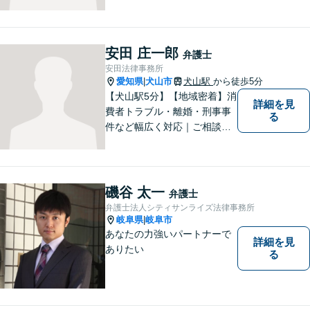
します。離婚問題／刑事事件
／企業法務／ネット問題／労
働問題など、幅広いトラブル
に対応します。【初回相談無
安田 庄一郎
弁護士
料】法律トラブルでお悩みの
安田法律事務所
方は、お気軽にご相談くださ
愛知県
犬山市
犬山駅
から徒歩5分
|
い。
【犬山駅5分】【地域密着】消
詳細を見
費者トラブル・離婚・刑事事
る
件など幅広く対応｜ご相談者
のお話を丁寧に伺い、一人ひ
とりに合った最適な解決方法
をご提案します【事前予約で
休日・時間外対応可】
磯谷 太一
弁護士
弁護士法人シティサンライズ法律事務所
岐阜県
岐阜市
|
あなたの力強いパートナーで
詳細を見
ありたい
る