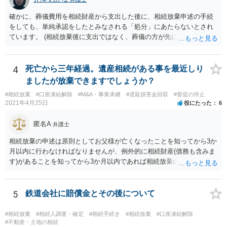
確かに、葬儀費用を相続財産から支出した後に、相続放棄申述の手続
をしても、単純承認をしたとみなされる「処分」にあたらないとされ
ています。 (相続放棄後に支出ではなく、葬儀の方が先に来るのが通常
だと思いますので、葬儀→葬儀費用を相続財産から支出→相続放棄申
述の手続ということだと思いますが) ただ、葬儀費用ならいくらでもよ
いということではなく、身分相応の、社会的儀式として当然認められ
4
死亡から三年経過。遺産相続がある事を最近しり
る程度の金額に留まると考えた方がよいです。 もし、相続人の皆さん
ましたが放棄できますでしょうか？
に葬儀費用を支出する経済力がなく、質素な葬儀を行った費用であれ
#相続放棄
#口座凍結解除
#M&A・事業承継
#遅延損害金回収
#督促の停止
ば相続財産から支出しても単純承認と認められない可能性が高いの
2021年4月25日
役にたった
6
で、相続放棄申述が受理される可能性も高いと思います。
匿名A
弁護士
相続放棄の申述は原則としてお父様が亡くなったことを知ってから3か
月以内に行わなければなりませんが、例外的に相続財産(債務も含みま
す)があることを知ってから3か月以内であれば相続放棄の申述が認め
られる可能性もありますので、通知が届いたのが3か月以内の話なので
したら、早急に家裁に行って相続放棄の申述をしたい旨告げて必要な
書類を提出されることをおすすめいたします。 なお、お父様の債務が
5
鉄道会社に賠償金とその後について
他にもあるかもしれないというリスクを考えますと、相続放棄の申述
にあたっては、法テラスの無料相談等を利用して弁護士に相談するこ
#相続放棄
#相続人調査・確定
#相続手続き
#相続放棄
#口座凍結解除
とも十分考えられるかと存じます。また、ご記載いただいた事実関係
#不動産・土地の相続