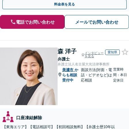
決を特に意識しています。
料金表を見る
電話でお問い合わせ
メールでお問い合わせ
森 洋子
愛知県
インタビュー
を見る
弁護士
弁護士法人名古屋大光法律事務所
営業時
美濃市
か
面談方法(対面・電
らも相談
話・ビデオなど)は
間：本日
受付中
応相談
定休日
口座凍結解除
【東海エリア】【電話相談可】【初回相談無料】【弁護士歴10年以