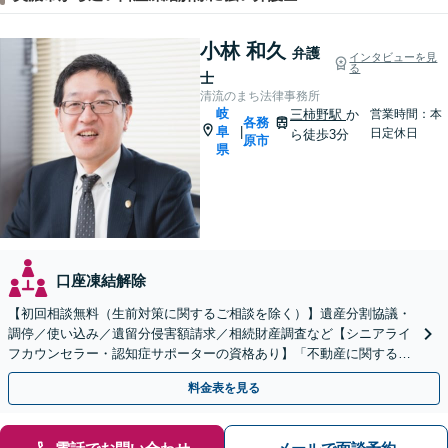
小林 和久
弁護
インタビューを見
る
士
清流のまち法律事務所
岐
三柿野駅
か
営業時間：本
各務
阜
|
日定休日
ら徒歩3分
原市
県
口座凍結解除
【初回相談無料（生前対策に関するご相談を除く）】遺産分割協議・
調停／使い込み／遺留分侵害額請求／相続財産調査など【シニアライ
フカウンセラー・認知症サポーターの資格あり】「不動産に関する相
続もお任せください」【当日・夜間相談可（要相談）】
料金表を見る