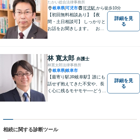
たかい総合法律事務所
を解決してきました。
岐阜県
可児市
可児駅
から徒歩10分
|
【初回無料相談あり】【夜
詳細を見
間・土日相談可】 しっかりと
る
お話をお聞きします。 お気
軽にお立ち寄り下さい。
林 寛太郎
弁護士
林寛太郎法律事務所
岐阜県
岐阜市
|
【最寄り駅JR岐阜駅】誰にも
詳細を見
話せず抱えてきた不安や、長
る
く心に残るモヤモヤ──どうぞ
安心してお聞かせください。
あなたの想いに丁寧に寄り添
いながら、これからの一歩を
一緒に見つけていきます。
【丁寧なヒアリング】【地域
相続に関する診断ツール
密着型の法律事務所】