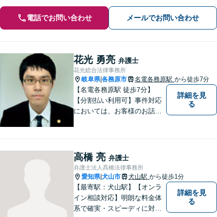
電話でお問い合わせ
メールでお問い合わせ
花光 勇亮
弁護士
花光総合法律事務所
岐阜県
各務原市
名電各務原駅
から徒歩7分
|
【名電各務原駅 徒歩7分】
詳細を見
【分割払い利用可】事件対応
る
においては、お客様のお話を
丁寧に聞くこと・お客様が疑
問を抱えたままにならないよ
う分かりやすく丁寧に説明す
ることを心がけています。
高橋 亮
弁護士
弁護士法人髙橋法律事務所
愛知県
犬山市
犬山駅
から徒歩1分
|
【最寄駅：犬山駅】【オンラ
詳細を見
イン相談対応】明朗な料金体
る
系で確実・スピーディに対応