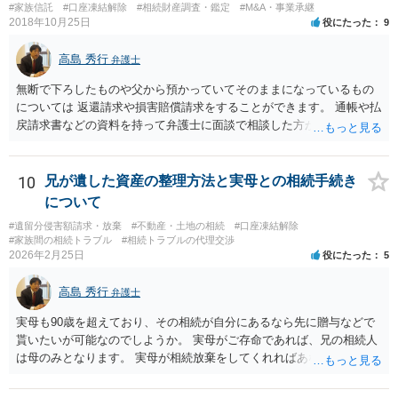
と親子関係を結びたいと思っているが、名字は変えたくない・・・養
#家族信託
#口座凍結解除
#相続財産調査・鑑定
#M&A・事業承継
子縁組の必要があり 氏も変更することになります。 しかし 彼は成人
2018年10月25日
役にたった
9
しているとは言え、自分の子と私の連れ子、全て平等にしたいと希
望。もちろん私もそうできればと思います。 ・・・婚姻前の契約 あ
高島 秀行
弁護士
るいは 遺言書などで その意思を実現する方法はあります。 弁護
無断で下ろしたものや父から預かっていてそのままになっているもの
士に相談してみてください。
については 返還請求や損害賠償請求をすることができます。 通帳や払
戻請求書などの資料を持って弁護士に面談で相談した方がよいと思い
ます。
10
兄が遺した資産の整理方法と実母との相続手続き
について
#遺留分侵害額請求・放棄
#不動産・土地の相続
#口座凍結解除
#家族間の相続トラブル
#相続トラブルの代理交渉
2026年2月25日
役にたった
5
高島 秀行
弁護士
実母も90歳を超えており、その相続が自分にあるなら先に贈与などで
貰いたいが可能なのでしようか。 実母がご存命であれば、兄の相続人
は母のみとなります。 実母が相続放棄をしてくれればあなた方兄弟及
び実母の子が相続人となります。 実母に連絡を取って話してみるほか
ないと思います。