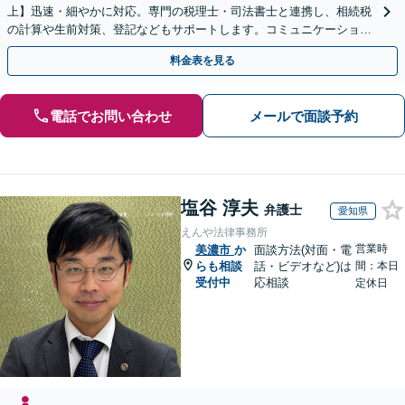
上】迅速・細やかに対応。専門の税理士・司法書士と連携し、相続税
の計算や生前対策、登記などもサポートします。コミュニケーション
を大事にし、より納得できる解決を目指します。
料金表を見る
電話でお問い合わせ
メールで面談予約
塩谷 淳夫
弁護士
愛知県
えんや法律事務所
営業時
美濃市
か
面談方法(対面・電
らも相談
話・ビデオなど)は
間：本日
受付中
応相談
定休日