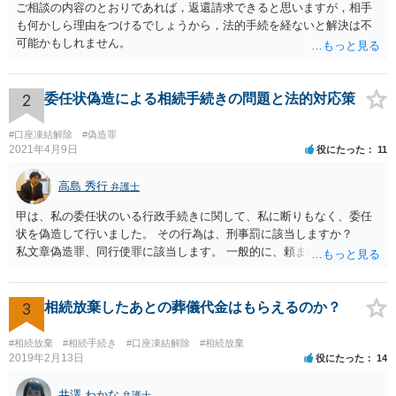
ご相談の内容のとおりであれば，返還請求できると思いますが，相手
も何かしら理由をつけるでしょうから，法的手続を経ないと解決は不
可能かもしれません。
2
委任状偽造による相続手続きの問題と法的対応策
#口座凍結解除
#偽造罪
2021年4月9日
役にたった
11
高島 秀行
弁護士
甲は、私の委任状のいる行政手続きに関して、私に断りもなく、委任
状を偽造して行いました。 その行為は、刑事罰に該当しますか？
私文章偽造罪、同行使罪に該当します。 一般的に、頼まれた（委任さ
れた）人は、行政に提出する委任状の署名を偽造できるのでしょう
か？ 委任状を偽造して使用することはまでは依頼の範囲ではない
ので できないと思います。
3
相続放棄したあとの葬儀代金はもらえるのか？
#相続放棄
#相続手続き
#口座凍結解除
#相続放棄
2019年2月13日
役にたった
14
井澤 わかな
弁護士