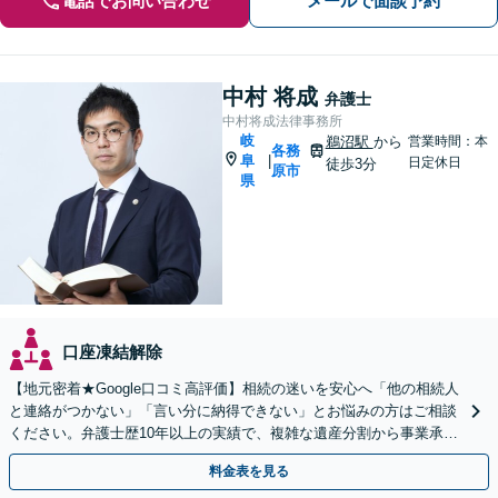
電話でお問い合わせ
メールで面談予約
中村 将成
弁護士
中村将成法律事務所
岐
鵜沼駅
から
営業時間：本
各務
阜
|
日定休日
徒歩3分
原市
県
口座凍結解除
【地元密着★Google口コミ高評価】相続の迷いを安心へ「他の相続人
と連絡がつかない」「言い分に納得できない」とお悩みの方はご相談
ください。弁護士歴10年以上の実績で、複雑な遺産分割から事業承継
まで幅広く対応【休日・夜間相談可｜駐車場あり】
料金表を見る