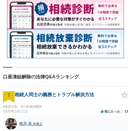
口座凍結解除の法律Q&Aランキング
1
相続人同士の義務とトラブル解決方法
#遺産分割
#口座凍結解除
2020年3月17日
役にたった
13
峰岸 泉
弁護士