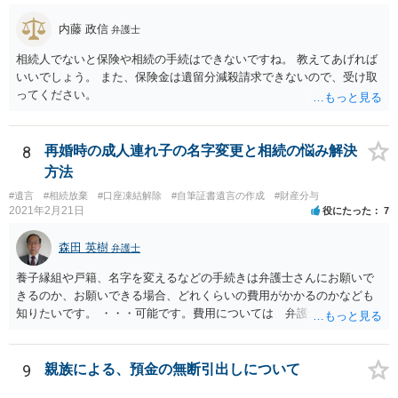
内藤 政信
弁護士
相続人でないと保険や相続の手続はできないですね。 教えてあげれば
いいでしょう。 また、保険金は遺留分減殺請求できないので、受け取
ってください。
8
再婚時の成人連れ子の名字変更と相続の悩み解決
方法
#遺言
#相続放棄
#口座凍結解除
#自筆証書遺言の作成
#財産分与
2021年2月21日
役にたった
7
森田 英樹
弁護士
養子縁組や戸籍、名字を変えるなどの手続きは弁護士さんにお願いで
きるのか、お願いできる場合、どれくらいの費用がかかるのかなども
知りたいです。 ・・・可能です。費用については 弁護士と直接面談
の上 内容を確認し 協議の上個別に契約によって決まることになっ
ています。 やはり、成人した子のことまでごちゃごちゃ考えず、自分
の事だけ考えるべきなのでしょうか ・・・お子さんの事をまで含め良
9
親族による、預金の無断引出しについて
い解決案があればお悩みになるのは当然と言えば当然のことです。 彼