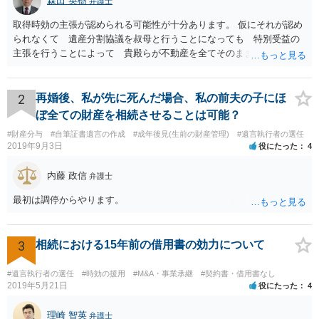
森田 英樹
弁護士
取得時効の主張が認められる可能性が十分あります。 仮にそれが認め
られなくて 遺産分割協議を叔母と行うことになっても 特別受益の
主張を行うことによって 貴殿らが不動産を全てそのまま取得できる
ことが可能でしょう。
2
再婚後、私が先に死んだ場合、私の前夫の子にほ
ぼ全ての財産を相続させることは可能？
#財産分与
#自筆証書遺言の作成
#成年後見(生前の財産管理)
#遺言執行者の選任
2019年9月3日
役にたった
4
内藤 政信
弁護士
最初は調停からやります。
3
相続における15年前の借用書の効力について
#遺言執行者の選任
#時効の援用
#M&A・事業承継
#契約書・借用書なし
2019年5月21日
役にたった
4
理崎 智英
弁護士