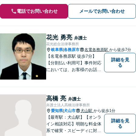
電話でお問い合わせ
メールでお問い合わせ
花光 勇亮
弁護士
花光総合法律事務所
岐阜県
各務原市
名電各務原駅
から徒歩7分
|
【名電各務原駅 徒歩7分】
詳細を見
【分割払い利用可】事件対応
る
においては、お客様のお話を
丁寧に聞くこと・お客様が疑
問を抱えたままにならないよ
う分かりやすく丁寧に説明す
ることを心がけています。
高橋 亮
弁護士
弁護士法人髙橋法律事務所
愛知県
犬山市
犬山駅
から徒歩1分
|
【最寄駅：犬山駅】【オンラ
詳細を見
イン相談対応】明朗な料金体
る
系で確実・スピーディに対応