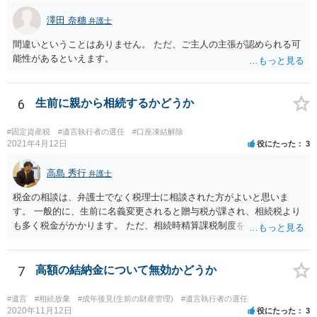
澤田 奈穗
弁護士
間違いということはありません。 ただ、ご主人の主張が認められる可
能性があるといえます。
6
生前に親から相続するかどうか
#固定資産税
#遺言執行者の選任
#口座凍結解除
2021年4月12日
役にたった
3
高島 秀行
弁護士
税金の相談は、弁護士でなく税理士に相談された方がよいと思いま
す。 一般的に、生前に名義変更されると贈与税が課され、相続税より
も多く税金がかかります。 ただ、相続時精算課税制度を取れば、実質
的に相続税と同等の税金で済む可能性があります。 実際に税理士にど
ういう場合にどれくらい税金がかかるか計算してもらって どういう方
針を取るか決められたらよいと思います。
7
高額の結納金について無効かどうか
#遺言
#相続放棄
#成年後見(生前の財産管理)
#遺言執行者の選任
2020年11月12日
役にたった
3