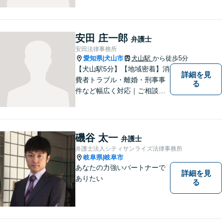
します。離婚問題／刑事事件
／企業法務／ネット問題／労
働問題など、幅広いトラブル
に対応します。【初回相談無
安田 庄一郎
弁護士
料】法律トラブルでお悩みの
安田法律事務所
方は、お気軽にご相談くださ
愛知県
犬山市
犬山駅
から徒歩5分
|
い。
【犬山駅5分】【地域密着】消
詳細を見
費者トラブル・離婚・刑事事
る
件など幅広く対応｜ご相談者
のお話を丁寧に伺い、一人ひ
とりに合った最適な解決方法
をご提案します【事前予約で
休日・時間外対応可】
磯谷 太一
弁護士
弁護士法人シティサンライズ法律事務所
岐阜県
岐阜市
|
あなたの力強いパートナーで
詳細を見
ありたい
る