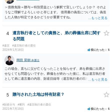
＞債務免除＝贈与＝特別受益という解釈で宜しいでしょうか？ そのよ
うなご理解でよろしいかと存じます。 借用書の偽造については、偽造
した人物が特定できるかどうかが重要ですね。
4
遺言執行者としての責務と、弟の葬儀出席に関す
る問題
#遺言
#遺言執行者の選任
2024年1月18日
役にたった
5
岡田 晃朝
弁護士
この場合、直ちに父が亡くなったことを知らせず、弟を葬儀に出席さ
せなくても問題ないですか。葬儀をが終わった後に、私は遺言執行者
として弟に遺言書の内容、財産目録等（遺言執行者の職務）を知らせ
ればよいですか。 葬儀は喪主が主催する行事ですから、誰を参加させ
るかは喪主の自由です。 呼ばなくてもかまいません。 そもそも、そう
いう法律関係にありません。 遺言の内容と遺産の総額の通知、公正証
5
贈与された土地は特有財産？
書でない場合は遺言の検認については、執行者に通知義務があるの
で、対応しましょう。 そのあとは遺留分の請求などがあればそれへの
#財産分与
#審判
#遺言執行者の選任
対応となるでしょう。
2021年7月19日
役にたった
5