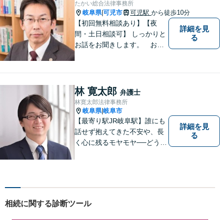
たかい総合法律事務所
を解決してきました。
岐阜県
可児市
可児駅
から徒歩10分
|
【初回無料相談あり】【夜
詳細を見
間・土日相談可】 しっかりと
る
お話をお聞きします。 お気
軽にお立ち寄り下さい。
林 寛太郎
弁護士
林寛太郎法律事務所
岐阜県
岐阜市
|
【最寄り駅JR岐阜駅】誰にも
詳細を見
話せず抱えてきた不安や、長
る
く心に残るモヤモヤ──どうぞ
安心してお聞かせください。
あなたの想いに丁寧に寄り添
いながら、これからの一歩を
一緒に見つけていきます。
【丁寧なヒアリング】【地域
相続に関する診断ツール
密着型の法律事務所】