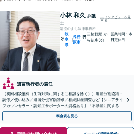
小林 和久
弁護
インタビューを見
る
士
清流のまち法律事務所
岐
三柿野駅
か
営業時間：本
各務
阜
|
日定休日
ら徒歩3分
原市
県
遺言執行者の選任
【初回相談無料（生前対策に関するご相談を除く）】遺産分割協議・
調停／使い込み／遺留分侵害額請求／相続財産調査など【シニアライ
フカウンセラー・認知症サポーターの資格あり】「不動産に関する相
続もお任せください」【当日・夜間相談可（要相談）】
料金表を見る