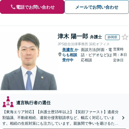
電話でお問い合わせ
メールでお問い合わせ
津木 陽一郎
弁護士
静岡県
JPS総合法律事務所 浜松オフィス
営業時
美濃市
か
面談方法(対面・電
らも相談
話・ビデオなど)は
間：本日
受付中
応相談
定休日
遺言執行者の選任
【東海エリア対応】【弁護士歴15年以上】【笑顔ファースト】遺産分
割協議、不動産相続、遺留分侵害額請求など、幅広く対応していま
す。相続の生前対策にも注力しています。親族間で争いを避けるため