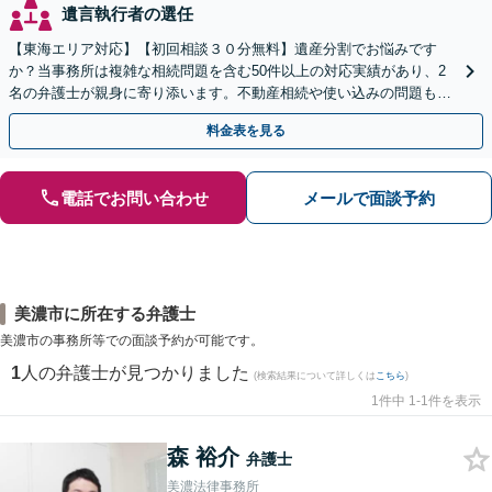
遺言執行者の選任
【東海エリア対応】【初回相談３０分無料】遺産分割でお悩みです
か？当事務所は複雑な相続問題を含む50件以上の対応実績があり、2
名の弁護士が親身に寄り添います。不動産相続や使い込みの問題も分
かりやすく解説。WEB相談可能。LINE予約受付中
料金表を見る
電話でお問い合わせ
メールで面談予約
美濃市に所在する弁護士
美濃市の事務所等での面談予約が可能です。
1
人の弁護士が見つかりました
(検索結果について詳しくは
こちら
)
1件中 1-1件を表示
森 裕介
弁護士
美濃法律事務所