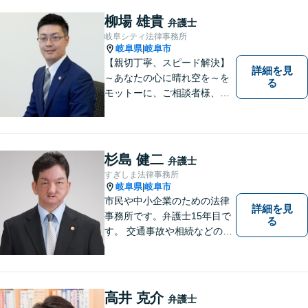
柳場 雄貴
弁護士
岐阜シティ法律事務所
岐阜県
岐阜市
|
【親切丁寧、スピード解決】
詳細を見
～あなたの心に晴れ空を～を
る
モットーに、ご相談者様、依
頼者様の良きリーガルパート
ナーになれるよう責任を持っ
てサポートさせて頂きます。
お気軽にご相談下さい。
杉島 健二
弁護士
すぎしま法律事務所
岐阜県
岐阜市
|
市民や中小企業のための法律
詳細を見
事務所です。弁護士15年目で
る
す。 交通事故や相続などの相
談料は、初回無料です。 交通
事故などの民事事件や、相続
などの家事事件を解決してき
ました。特に交通事故では多
高井 克介
弁護士
くの後遺障害事故や死亡事故