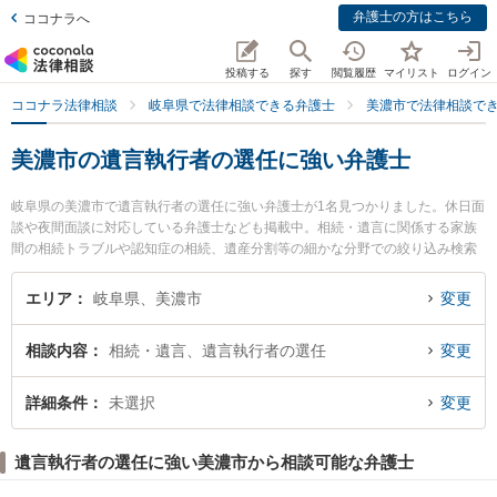
弁護士の方はこちら
ココナラへ
投稿する
探す
閲覧履歴
マイリスト
ログイン
ココナラ法律相談
岐阜県で法律相談できる弁護士
美濃市で法律相談で
美濃市の遺言執行者の選任に強い弁護士
岐阜県の美濃市で遺言執行者の選任に強い弁護士が1名見つかりました。休日面
談や夜間面談に対応している弁護士なども掲載中。相続・遺言に関係する家族
間の相続トラブルや認知症の相続、遺産分割等の細かな分野での絞り込み検索
もでき便利です。特に美濃法律事務所の森 裕介弁護士のプロフィール情報や弁
護士費用、強みなどが注目されています。『美濃市で土日や夜間に発生した遺
エリア
岐阜県、美濃市
変更
言執行者の選任のトラブルを今すぐに弁護士に相談したい』『遺言執行者の選
任のトラブル解決の実績豊富な近くの弁護士を検索したい』『初回相談無料で
相談内容
相続・遺言、遺言執行者の選任
変更
遺言執行者の選任を法律相談できる美濃市内の弁護士に相談予約したい』など
でお困りの相談者さんにおすすめです。
詳細条件
未選択
変更
遺言執行者の選任に強い美濃市から相談可能な弁護士