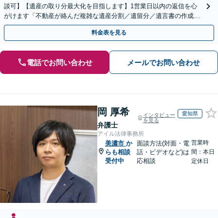
談可】【遺産の取り分最大化を目指します】1営業日以内の返信を心
がけます「不動産が絡んだ複雑な遺産分割／遺留分／遺言書の作成・
執行／事業承継など、お任せください」【休日相談あり】
料金表を見る
電話でお問い合わせ
メールでお問い合わせ
岡 厚希
愛知県
インタビュー
を見る
弁護士
アイル法律事務所
営業時
美濃市
か
面談方法(対面・電
らも相談
話・ビデオなど)は
間：本日
受付中
応相談
定休日