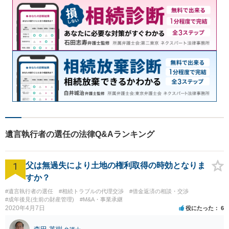
遺言執行者の選任の法律Q&Aランキング
1
父は無過失により土地の権利取得の時効となりま
すか？
#遺言執行者の選任
#相続トラブルの代理交渉
#借金返済の相談・交渉
#成年後見(生前の財産管理)
#M&A・事業承継
2020年4月7日
役にたった
6