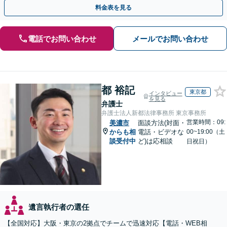
にも、お早めにご相談ください。【初回面談無料】
料金表を見る
電話でお問い合わせ
メールでお問い合わせ
都 裕記
東京都
インタビュー
を見る
弁護士
弁護士法人新都法律事務所 東京事務所
営業時間：09:
美濃市
面談方法(対面・
からも相
電話・ビデオな
00~19:00（土
談受付中
ど)は応相談
日祝日）
遺言執行者の選任
【全国対応】大阪・東京の2拠点でチームで迅速対応【電話・WEB相