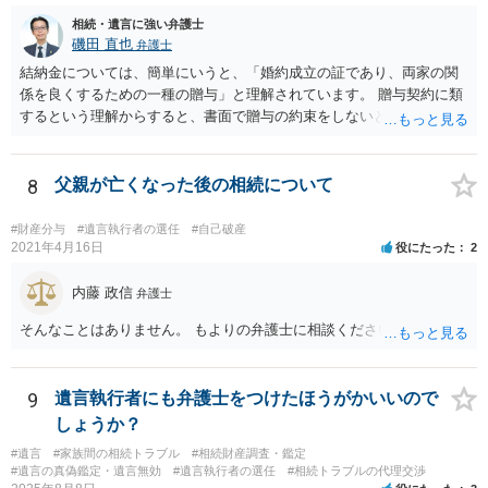
相続・遺言に強い弁護士
磯田 直也
弁護士
結納金については、簡単にいうと、「婚約成立の証であり、両家の関
係を良くするための一種の贈与」と理解されています。 贈与契約に類
するという理解からすると、書面で贈与の約束をしないと相手方は支
払いを請求できません。 反面、実際に支払ったあとから返金を求める
ことは困難です。 くれぐれも今後お気をつけください。 弁護士に対応
を依頼されるのも悪くはありませんが、感情的な理由が強いと思いま
8
父親が亡くなった後の相続について
すので法的観点から説得を試みても解決は難しいように思います。
#財産分与
#遺言執行者の選任
#自己破産
2021年4月16日
役にたった
2
内藤 政信
弁護士
そんなことはありません。 もよりの弁護士に相談ください。
9
遺言執行者にも弁護士をつけたほうがかいいので
しょうか？
#遺言
#家族間の相続トラブル
#相続財産調査・鑑定
#遺言の真偽鑑定・遺言無効
#遺言執行者の選任
#相続トラブルの代理交渉