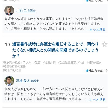
2025年8月8日
役にたった
3
川添 圭
弁護士
弁護士へ依頼するかどうかは事案によりますが、あなたも遺言執行者
の立場としての法的なアドバイスが必要であるとお見受けしますの
で、弁護士へ相談することをお勧めします。「あちらの弁護士」（元
嫁と娘の弁護士のことでしょうか）へ聴いても、自分に有利な主張や
誘導しかしてこないと思います。
10
遺言書作成時に弁護士を選任することで、関わり
たくない相続人との関係を回避できるのでしょう
か？
#家族間の相続トラブル
#遺言
#遺産分割
#公正証書遺言の作成
#相続手続き
#遺言執行者の選任
2023年9月1日
役にたった
3
髙橋 俊太
弁護士
相続人が複数おられて、一部の方について関わりたくないとお考えの
場合は、関わってもよい方を遺言執行者にしておくという方法も考え
られます。もちろん、弁護士を遺言執行者に指定することもできます
が、（関わってもよい）相続人を遺言執行者に指定しておいて、その
方に再委任の権限を付与しておくという方法もあります。 一度、弁護