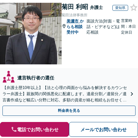
菊田 利昭
弁護士
愛知県
菊田法律事務所
営業時
美濃市
か
面談方法(対面・電
らも相談
話・ビデオなど)は
間：本日
受付中
応相談
定休日
遺言執行者の選任
【弁護士歴10年以上】【法と心理の両面から悩みを解決するカウンセ
ラー弁護士】親族間の関係悪化に配慮します。遺産分割／遺留分／遺
言書作成など幅広い分野に対応。多額の資産が絡む相続もお任せくだ
さい。【夜間・休日の相談可能】【駐車場完備】
料金表を見る
電話でお問い合わせ
メールでお問い合わせ