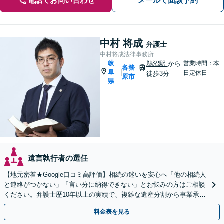
電話でお問い合わせ
メールで面談予約
中村 将成
弁護士
中村将成法律事務所
岐
鵜沼駅
から
営業時間：本
各務
阜
|
日定休日
徒歩3分
原市
県
遺言執行者の選任
【地元密着★Google口コミ高評価】相続の迷いを安心へ「他の相続人
と連絡がつかない」「言い分に納得できない」とお悩みの方はご相談
ください。弁護士歴10年以上の実績で、複雑な遺産分割から事業承継
まで幅広く対応【休日・夜間相談可｜駐車場あり】
料金表を見る