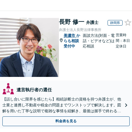
長野 修一
弁護士
静岡県
弁護士法人長野法律事務所
営業時
美濃市
か
面談方法(対面・電
らも相談
話・ビデオなど)は
間：本日
受付中
応相談
定休日
遺言執行者の選任
【話し合いに限界を感じたら】相続診断士の資格を持つ弁護士が、他
士業と連携し不動産や税金の問題までワンストップで解決します。図
解を用いた丁寧な説明で複雑な事情を紐解き、最後は握手で終わる円
満な解決へ導きます。【東海エリア・神奈川県対応】
料金表を見る