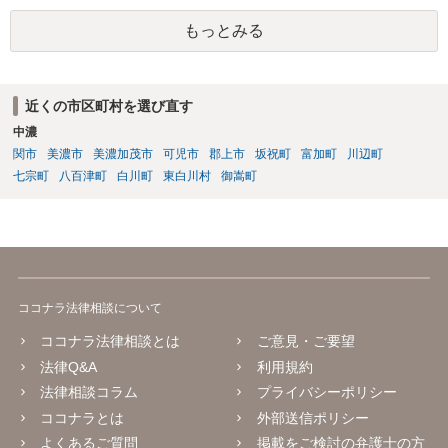
士に直接ご相談されることをお勧めいたします。
もっとみる
近くの市区町村を選び直す
中濃
関市
美濃市
美濃加茂市
可児市
郡上市
坂祝町
富加町
川辺町
七宗町
八百津町
白川町
東白川村
御嵩町
ココナラ法律相談について
ココナラ法律相談とは
ご意見・ご要望
法律Q&A
利用規約
法律相談コラム
プライバシーポリシー
ココナラとは
外部送信ポリシー
よくあるご質問
掲載をご検討の弁護士の方