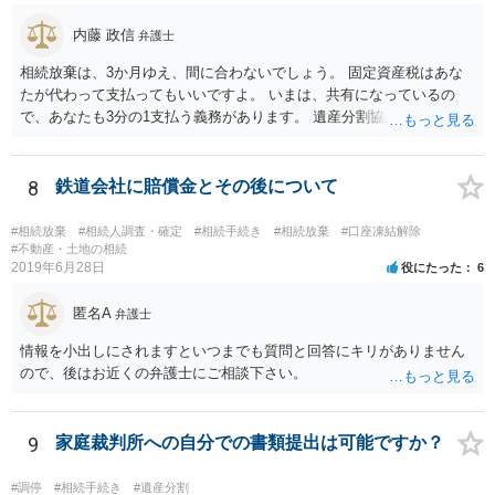
で、相続放棄申述が受理される可能性も高いと思います。
内藤 政信
弁護士
相続放棄は、3か月ゆえ、間に合わないでしょう。 固定資産税はあな
たが代わって支払ってもいいですよ。 いまは、共有になっているの
で、あなたも3分の1支払う義務があります。 遺産分割協議をして、不
動産取得者を決めて、相続登記する必要があります。 登記名義人に支
払い義務があります。
8
鉄道会社に賠償金とその後について
#相続放棄
#相続人調査・確定
#相続手続き
#相続放棄
#口座凍結解除
#不動産・土地の相続
2019年6月28日
役にたった
6
匿名A
弁護士
情報を小出しにされますといつまでも質問と回答にキリがありません
ので、後はお近くの弁護士にご相談下さい。
9
家庭裁判所への自分での書類提出は可能ですか？
#調停
#相続手続き
#遺産分割