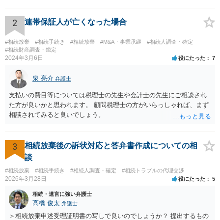
持分を父親が取得した場合，住み続けるのは難しいかも知れません。
2
連帯保証人が亡くなった場合
#相続放棄
#相続手続き
#相続放棄
#M&A・事業承継
#相続人調査・確定
#相続財産調査・鑑定
2024年3月6日
役にたった
7
泉 亮介
弁護士
支払いの費目等については税理士の先生や会計士の先生にご相談され
た方が良いかと思われます。 顧問税理士の方がいらっしゃれば、まず
相談されてみると良いでしょう。
3
相続放棄後の訴状対応と答弁書作成についての相
談
#相続放棄
#相続手続き
#相続人調査・確定
#相続トラブルの代理交渉
2026年3月28日
役にたった
5
相続・遺言に強い弁護士
髙橋 俊太
弁護士
＞相続放棄申述受理証明書の写しで良いのでしょうか？ 提出するもの