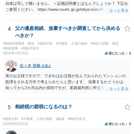
自体は写しで構いません。 ＞証拠説明書とはなんでしょうか？ 下記を
ご参照ください。 https://www.courts.go.jp/tokyo-s/vc-files/tokyo-s/file/
14-1kisairei.pdf
4
父の遺産相続、放棄すべきか調査してから決める
べきか？
#相続財産調査・鑑定
#遺産分割
#不動産・土地の相続
#相続人調査・確定
#相続放棄
#相続手続き
2025年7月15日
役にたった
5
佐々木 晋輔
弁護士
実のお父様ですので、できればお父様が住んでおられたマンションの
処理をされる方向で考えられたらと思います。 放棄するかどうかは、
知ってから3カ月以内が原則ですが、家庭裁判所に申立すれば3カ月の
期間を伸長することができます。 その間に、財産の状況を調査して、
放棄するかどうか決めることができます。 銀行やサラ金が数年も放置
することはありませんので、数年後に借金が発見される可能性はほぼ
5
相続税の節税になるのは？
ありません。 なお、私が扱った相続放棄を検討していた案件で、期間
伸長して調査したところ、サラ金に対する過払金など相当な財産が見
#遺産分割
#不動産・土地の相続
#協議
#相続手続き
つかったため相続したという事例がありました。
2024年8月25日
役にたった
5