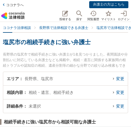
弁護士の方はこちら
ココナラへ
投稿する
探す
閲覧履歴
マイリスト
ログイン
ココナラ法律相談
長野県で法律相談できる弁護士
塩尻市で法律相談で
塩尻市の相続手続きに強い弁護士
長野県の塩尻市で相続手続きに強い弁護士が1名見つかりました。夜間面談や分
割払いに対応している弁護士なども掲載中。相続・遺言に関係する家族間の相
続トラブルや認知症の相続、遺産分割等の細かな分野での絞り込み検索もでき
便利です。特に塩尻法律事務所の池内 好史弁護士のプロフィール情報や弁護士
費用、強みなどが注目されています。『塩尻市で土日や夜間に発生した相続手
エリア
長野県、塩尻市
変更
続きのトラブルを今すぐに弁護士に相談したい』『相続手続きのトラブル解決
の実績豊富な近くの弁護士を検索したい』『初回相談無料で相続手続きを法律
相談内容
相続・遺言、相続手続き
変更
相談できる塩尻市内の弁護士に相談予約したい』などでお困りの相談者さんに
おすすめです。
詳細条件
未選択
変更
相続手続きに強い塩尻市から相談可能な弁護士