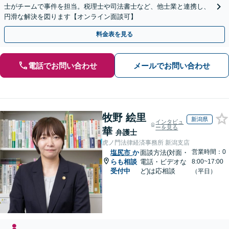
士がチームで事件を担当。税理士や司法書士など、他士業と連携し、
円滑な解決を図ります【オンライン面談可】
料金表を見る
電話でお問い合わせ
メールでお問い合わせ
牧野 絵里
新潟県
インタビュ
ーを見る
華
弁護士
虎ノ門法律経済事務所 新潟支店
営業時間：0
塩尻市
か
面談方法(対面・
らも相談
電話・ビデオな
8:00~17:00
受付中
ど)は応相談
（平日）