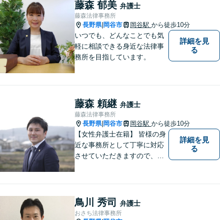
忙しい方もお気軽にご相談く
藤森 郁美
弁護士
ださい。
藤森法律事務所
長野県
岡谷市
岡谷駅
から徒歩10分
|
いつでも、どんなことでも気
詳細を見
軽に相談できる身近な法律事
る
務所を目指しています。
藤森 頼継
弁護士
藤森法律事務所
長野県
岡谷市
岡谷駅
から徒歩10分
|
【女性弁護士在籍】 皆様の身
詳細を見
近な事務所として丁寧に対応
る
させていただきますので、お
気軽にお電話下さい。
鳥川 秀司
弁護士
おさち法律事務所