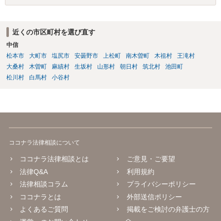
近くの市区町村を選び直す
中信
松本市
大町市
塩尻市
安曇野市
上松町
南木曽町
木祖村
王滝村
大桑村
木曽町
麻績村
生坂村
山形村
朝日村
筑北村
池田町
松川村
白馬村
小谷村
ココナラ法律相談について
ココナラ法律相談とは
ご意見・ご要望
法律Q&A
利用規約
法律相談コラム
プライバシーポリシー
ココナラとは
外部送信ポリシー
よくあるご質問
掲載をご検討の弁護士の方
へ