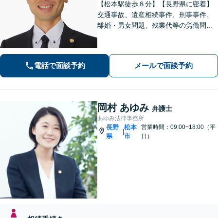
【松本駅徒歩８分】【長野県に密着】
交通事故、遺産相続事件、刑事事件、
離婚・男女問題、残業代等の労働問題
等の個人の法律問題や企業法務まで、
法的トラブルを解決、予防すべく、依
頼者様と共に歩みます。お一人で悩ま
電話で面談予約
メールで面談予約
ず是非ご相談ください。
岡村 あゆみ
弁護士
あゆみ法律事務所
長野
松本
営業時間：09:00~18:00（平
|
県
市
日）