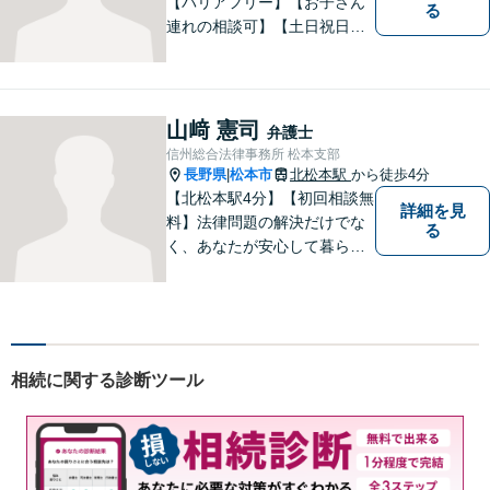
【バリアフリー】【お子さん
る
連れの相談可】【土日祝日応
相談】どなたにも相談しやす
い事務所です。
山﨑 憲司
弁護士
信州総合法律事務所 松本支部
長野県
松本市
北松本駅
から徒歩4分
|
【北松本駅4分】【初回相談無
詳細を見
料】法律問題の解決だけでな
る
く、あなたが安心して暮らせ
る「その先の未来」も一緒に
考えてサポートいたします。
一人で悩まずにお話をお聞か
せください。お気持ちに寄り
添い、より良い選択ができる
相続に関する診断ツール
よう全力を尽くします。【法
テラス利用可】