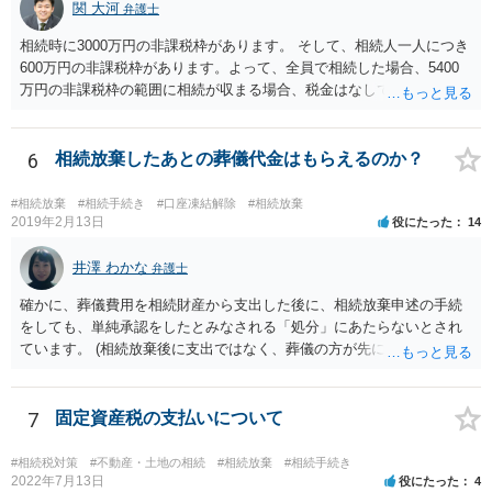
関 大河
弁護士
相続時に3000万円の非課税枠があります。 そして、相続人一人につき
600万円の非課税枠があります。よって、全員で相続した場合、5400
万円の非課税枠の範囲に相続が収まる場合、税金はなしです。 一人が
相続放棄すると、600万円の枠が一つ減ります。よって、4800万円の
範囲となります。 一般的には、全員で相続する方が税金はお得です。
また、全員で相続しても、話し合いの結果、親がすべて相続と決める
6
相続放棄したあとの葬儀代金はもらえるのか？
こともできます。この場合でも相続の非課税枠は、全員で相続した540
0万円分使えます。 父が亡くなり、母が全部相続すると、母から三人
#相続放棄
#相続手続き
#口座凍結解除
#相続放棄
で相続する際は、4800万円が非課税枠となります。 そうすると、母が
2019年2月13日
役にたった
14
亡くなってから相続すると、両親のどちらかが亡くなってから相続す
るより非課税の枠が減少します。 計画的に相続をするのがおすすめと
井澤 わかな
弁護士
いうことになります。これ以外にも気をつける点はあるかもしれませ
確かに、葬儀費用を相続財産から支出した後に、相続放棄申述の手続
んので、一度相談して想定するのがおすすめと思います。
をしても、単純承認をしたとみなされる「処分」にあたらないとされ
ています。 (相続放棄後に支出ではなく、葬儀の方が先に来るのが通常
だと思いますので、葬儀→葬儀費用を相続財産から支出→相続放棄申
述の手続ということだと思いますが) ただ、葬儀費用ならいくらでもよ
いということではなく、身分相応の、社会的儀式として当然認められ
7
固定資産税の支払いについて
る程度の金額に留まると考えた方がよいです。 もし、相続人の皆さん
に葬儀費用を支出する経済力がなく、質素な葬儀を行った費用であれ
#相続税対策
#不動産・土地の相続
#相続放棄
#相続手続き
ば相続財産から支出しても単純承認と認められない可能性が高いの
2022年7月13日
役にたった
4