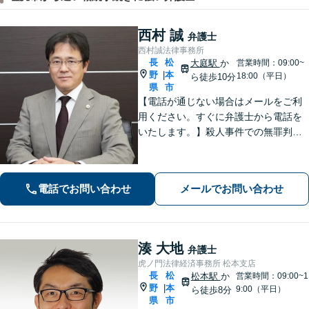
西村 誠
弁護士
西村誠法律事務所
長
松
大庭駅
か
営業時間：09:00~
野
本
|
18:00（平日）
ら徒歩10分
県
市
【電話が通じない場合はメールをご利
用ください。すぐに弁護士から電話を
いたします。】殺人事件での無罪判決
有り、法廷技術の研修多数参加、取調
べ拒否権を実現する会（ＲＡＩＳ）会
員、裁判員裁判対応可、夜間休日対応
電話でお問い合わせ
メールでお問い合わせ
可能、専用駐車場あり（無料）
湊 大地
弁護士
虎ノ門法律経済事務所 松本支店
長
松
松本駅
か
営業時間：09:00~1
野
本
|
9:00（平日）
ら徒歩8分
県
市