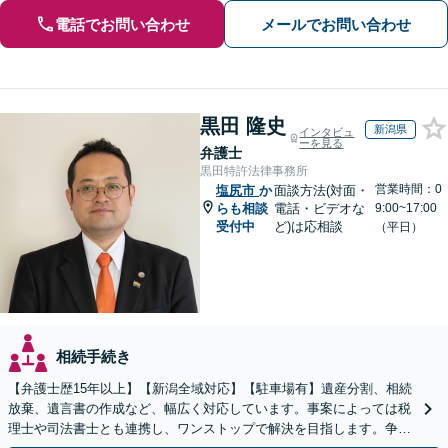
電話でお問い合わせ
メールでお問い合わせ
黒田 隆史
新潟県
インタビュ
ーを見る
弁護士
黒田特許法律事務所
営業時間：0
塩尻市
か
面談方法(対面・
らも相談
電話・ビデオな
9:00~17:00
受付中
ど)は応相談
（平日）
相続手続き
【弁護士歴15年以上】【新潟全域対応】【駐車場有】遺産分割、相続
放棄、遺言書の作成など、幅広く対応しています。事案によっては税
理士や司法書士とも連携し、ワンストップで解決を目指します。争い