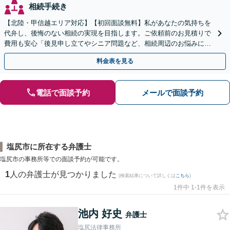
相続手続き
【北陸・甲信越エリア対応】【初回面談無料】私があなたの気持ちを
代弁し、後悔のない相続の実現を目指します。ご依頼前のお見積りで
費用も安心「後見申し立てやシニア問題など、相続周辺のお悩みにも
対処可能」【WEB面談対応】
料金表を見る
電話で面談予約
メールで面談予約
塩尻市に所在する弁護士
塩尻市の事務所等での面談予約が可能です。
1
人の弁護士が見つかりました
(検索結果について詳しくは
こちら
)
1件中 1-1件を表示
池内 好史
弁護士
塩尻法律事務所