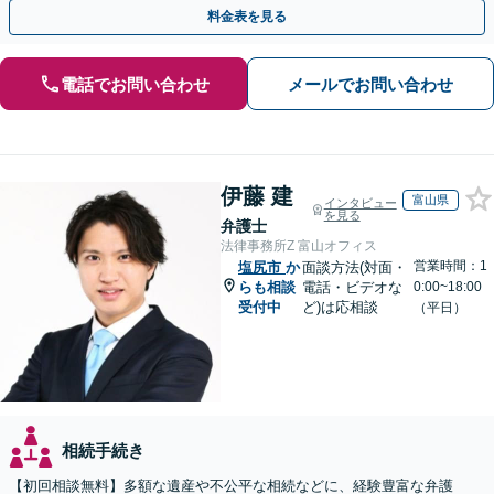
を防ぐためにもぜひご相談ください。【分割払い可】
料金表を見る
電話でお問い合わせ
メールでお問い合わせ
伊藤 建
富山県
インタビュー
を見る
弁護士
法律事務所Z 富山オフィス
営業時間：1
塩尻市
か
面談方法(対面・
らも相談
電話・ビデオな
0:00~18:00
受付中
ど)は応相談
（平日）
相続手続き
【初回相談無料】多額な遺産や不公平な相続などに、経験豊富な弁護