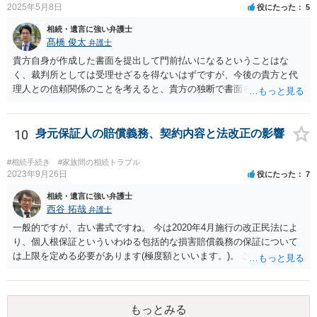
2025年5月8日
役にたった
5
相続・遺言に強い弁護士
髙橋 俊太
弁護士
貴方自身が作成した書面を提出して門前払いになるということはな
く、裁判所としては受理せざるを得ないはずですが、今後の貴方と代
理人との信頼関係のことを考えると、貴方の独断で書面を提出したり
裁判所に電話したりするのはお勧めしにくいところです。 現在の弁護
士が主張書面の提出を渋っているようですが、弁護士として提出の実
益がないと考えている可能性もあると思いますので、そのあたりも含
10
身元保証人の賠償義務、契約内容と法改正の影響
めて、弁護士見解を確認等するためによく打ち合わせた方がよいと思
います。単に面倒臭いということで書面提出をしないということであ
#相続手続き
#家族間の相続トラブル
れば、当該弁護士との委任関係を修了した上で、貴方のほうで書面提
2023年9月26日
役にたった
7
出することを検討なさった方がよいでしょう。
相続・遺言に強い弁護士
西谷 拓哉
弁護士
一般的ですが、古い書式ですね。 今は2020年4月施行の改正民法によ
り、個人根保証といういわゆる包括的な損害賠償義務の保証について
は上限を定める必要があります(極度額といいます。)。 この書式にサ
インしても、実際は連帯保証部分は民法465条の2②により無効とな
り、会社側は請求できない可能性が高そうです。
もっとみる