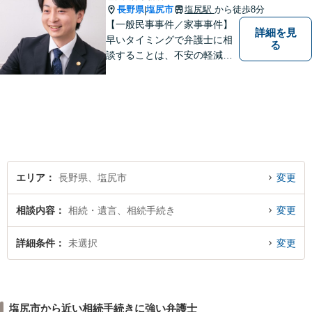
長野県
塩尻市
塩尻駅
から徒歩8分
|
【一般民事事件／家事事件】
詳細を見
早いタイミングで弁護士に相
る
談することは、不安の軽減、
早期解決方法の発見、二次被
害の防止など様々な利点があ
ります。お気軽に御相談くだ
さい。
エリア
長野県、塩尻市
変更
相談内容
相続・遺言、相続手続き
変更
詳細条件
未選択
変更
塩尻市から近い相続手続きに強い弁護士