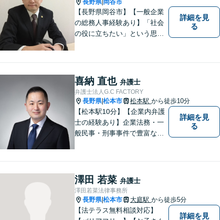
長野県
岡谷市
|
【長野県岡谷市】【一般企業
詳細を見
の総務人事経験あり】「社会
る
の役に立ちたい」という思い
を持って弁護士として活動し
ています。地元に根ざし、岡
谷市・長野県中南信の人々の
権利を守るために懸命に働き
喜納 直也
弁護士
ます。離婚・借金・交通事故
弁護士法人G.C FACTORY
などお気軽にご相談くださ
長野県
松本市
松本駅
から徒歩10分
|
い。
【松本駅10分】【企業内弁護
詳細を見
士の経験あり】企業法務・一
る
般民事・刑事事件で豊富な実
績あり。「依頼をして良かっ
た。」と言っていただけるよ
うなリーガルサービスをご提
供します。
澤田 若菜
弁護士
澤田若菜法律事務所
長野県
松本市
大庭駅
から徒歩5分
|
【法テラス無料相談対応】
詳細を見