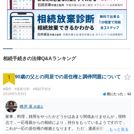
相続手続きの法律Q&Aランキング
1
90歳の父との同居での居住権と調停問題について
#調停
#遺産分割
#相続手続き
2018年5月9日
役にたった
52
峰岸 泉
弁護士
家事，料理，雑用をやったかどうかはあまり関係ありませんが，現時
点で，一応母親からの相続により，持分をもっているようですので，
これが一応の居住権の根拠となります。 ただ，遺産分割により，母の