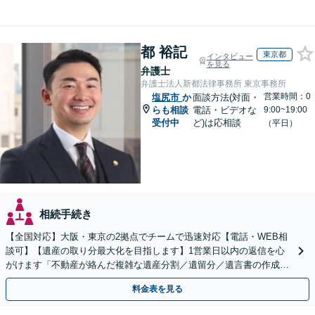
都 裕記
東京都
インタビュー
を見る
弁護士
弁護士法人新都法律事務所 東京事務所
営業時間：0
塩尻市
か
面談方法(対面・
らも相談
電話・ビデオな
9:00~19:00
受付中
ど)は応相談
（平日）
相続手続き
【全国対応】大阪・東京の2拠点でチームで迅速対応【電話・WEB相
談可】【遺産の取り分最大化を目指します】1営業日以内の返信を心
がけます「不動産が絡んだ複雑な遺産分割／遺留分／遺言書の作成・
執行／事業承継など、お任せください」【休日相談あり】
料金表を見る