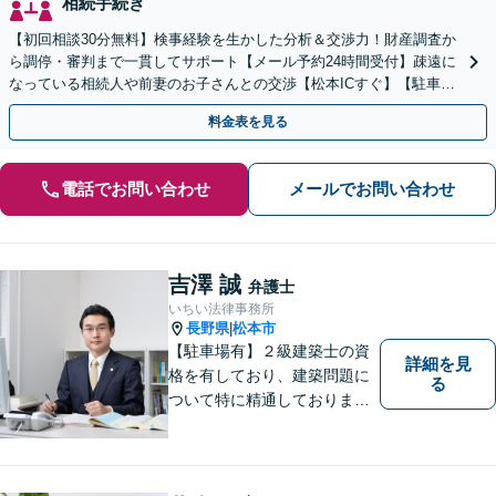
相続手続き
【初回相談30分無料】検事経験を生かした分析＆交渉力！財産調査か
ら調停・審判まで一貫してサポート【メール予約24時間受付】疎遠に
なっている相続人や前妻のお子さんとの交渉【松本ICすぐ】【駐車場
あり】話しやすい雰囲気の事務所
料金表を見る
電話でお問い合わせ
メールでお問い合わせ
吉澤 誠
弁護士
いちい法律事務所
長野県
松本市
|
【駐車場有】２級建築士の資
詳細を見
格を有しており、建築問題に
る
ついて特に精通しておりま
す。ご依頼者さまとの信頼関
係を大切にし、迅速・丁寧な
対応を心がけております。お