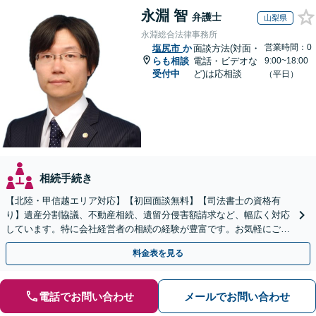
永淵 智
弁護士
山梨県
永淵総合法律事務所
営業時間：0
塩尻市
か
面談方法(対面・
らも相談
電話・ビデオな
9:00~18:00
受付中
ど)は応相談
（平日）
相続手続き
【北陸・甲信越エリア対応】【初回面談無料】【司法書士の資格有
り】遺産分割協議、不動産相続、遺留分侵害額請求など、幅広く対応
しています。特に会社経営者の相続の経験が豊富です。お気軽にご相
談ください。【休日・夜間面談可】【オンライン面談可】
料金表を見る
電話でお問い合わせ
メールでお問い合わせ