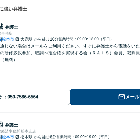
に強い弁護士
誠
弁護士
律事務所
県
松本市
大庭駅
から徒歩10分
営業時間：09:00~18:00（平日）
|
通じない場合はメールをご利用ください。すぐに弁護士から電話をいた
の研修多数参加、取調べ拒否権を実現する会（ＲＡＩＳ）会員、裁判員
（無料）
せ
メール
地
弁護士
律経済事務所 松本支店
県
松本市
松本駅
から徒歩8分
営業時間：09:00~19:00（平日）
|