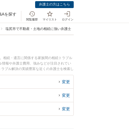
弁護士の方はこちら
&Aを探す
閲覧履歴
マイリスト
ログイン
塩尻市で不動産・土地の相続に強い弁護士
中。相続・遺言に関係する家族間の相続トラブル
ル情報や弁護士費用、強みなどが注目されてい
トラブル解決の実績豊富な近くの弁護士を検索し
おすすめです。
変更
変更
変更