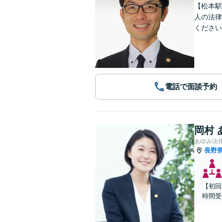
【松本駅
人の法律
ください
電話で面談予約
岡村 
あゆみ法
長野
【初回
時間受