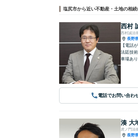
塩尻市から近い不動産・土地の相続
西村 
西村誠法
長野
【電話が
法廷技術
車場あり
電話でお問い合わ
湊 大
虎ノ門法
長野