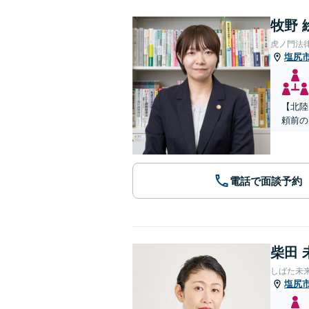
牧野 
虎ノ門法
塩尻
【北陸
頼前の
電話で面談予約
柴田 
しばた未
塩尻