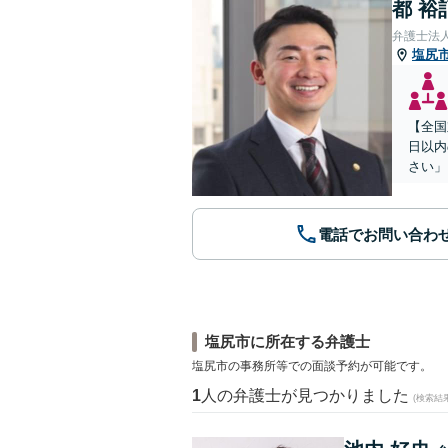
都 裕
弁護士法
塩尻
【全国
日以内
さい」
電話でお問い合わ
塩尻市に所在する弁護士
塩尻市の事務所等での面談予約が可能です。
1
人の弁護士が見つかりました
(検索結