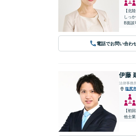
【北陸
しっか
B面談
電話でお問い合わ
伊藤 
法律事務所
塩尻
【初回
他士業