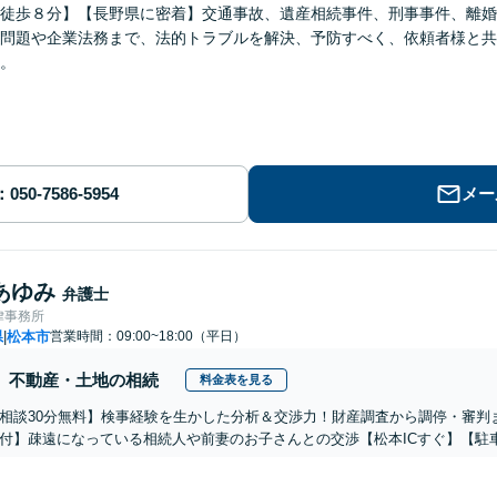
徒歩８分】【長野県に密着】交通事故、遺産相続事件、刑事事件、離婚
問題や企業法務まで、法的トラブルを解決、予防すべく、依頼者様と共
。
メー
あゆみ
弁護士
律事務所
県
松本市
営業時間：09:00~18:00（平日）
|
不動産・土地の相続
料金表を見る
相談30分無料】検事経験を生かした分析＆交渉力！財産調査から調停・審判
付】疎遠になっている相続人や前妻のお子さんとの交渉【松本ICすぐ】【駐