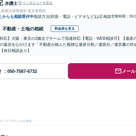
記
弁護士
インタビューを見る
人新都法律事務所 東京事務所
市
からも相談受付中
面談方法(対面・電話・ビデオなど)は応相談
営業時間：09:0
不動産・土地の相続
料金表を見る
対応】大阪・東京の2拠点でチームで迅速対応【電話・WEB相談可】【遺産
の返信を心がけます「不動産が絡んだ複雑な遺産分割／遺留分／遺言書の作
【休日相談あり】
せ
メール
果について詳しくは
こちら
)