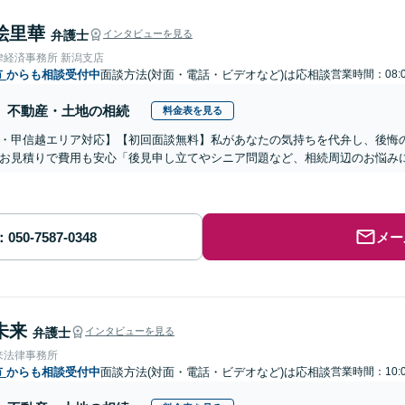
絵里華
弁護士
インタビューを見る
律経済事務所 新潟支店
市
からも相談受付中
面談方法(対面・電話・ビデオなど)は応相談
営業時間：08:0
不動産・土地の相続
料金表を見る
・甲信越エリア対応】【初回面談無料】私があなたの気持ちを代弁し、後悔
お見積りで費用も安心「後見申し立てやシニア問題など、相続周辺のお悩みに
メー
未来
弁護士
インタビューを見る
来法律事務所
市
からも相談受付中
面談方法(対面・電話・ビデオなど)は応相談
営業時間：10:0