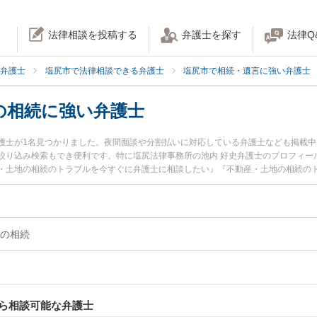
法律相談を投稿する
弁護士を探す
法律Q
弁護士
塩尻市で法律相談できる弁護士
塩尻市で相続・遺言に強い弁護士
の相続に強い弁護士
護士が1名見つかりました。夜間面談や分割払いに対応している弁護士なども掲載
絞り込み検索もでき便利です。特に塩尻法律事務所の池内 好史弁護士のプロフィー
・土地の相続のトラブルを今すぐに弁護士に相談したい』『不動産・土地の相続の
法律相談できる塩尻市内の弁護士に相談予約したい』などでお困りの相談者さんに
の相続
ら相談可能な弁護士