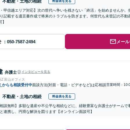
不動産・土地の相続
料金表を見る
・甲信越エリア対応】次の世代へ争いを残さない「終活」を始めませんか。
り記載する遺言書作成で将来のトラブルを防ぎます。何世代も未登記の不動
可】
せ
メール
建
弁護士
インタビューを見る
Z 富山オフィス
市
からも相談受付中
面談方法(対面・電話・ビデオなど)は応相談
営業時間：10:0
不動産・土地の相続
料金表を見る
相談無料】多額な遺産や不公平な相続などに、経験豊富な弁護士がチームで
と連携し、円滑な解決を図ります【オンライン面談可】