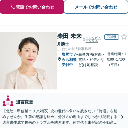
電話でお問い合わせ
メールでお問い合わせ
柴田 未来
石川県
インタビュ
ーを見る
弁護士
しばた未来法律事務所
営業時間：1
塩尻市
か
面談方法(対面・
らも相談
電話・ビデオな
0:00~17:00
受付中
ど)は応相談
（平日）
遺言変更
【北陸・甲信越エリア対応】次の世代へ争いを残さない「終活」を始
めませんか。生前の感謝を込め、分け方の理由までしっかり記載する
遺言書作成で将来のトラブルを防ぎます。何世代も未登記の不動産問