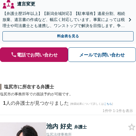
遺言変更
【弁護士歴15年以上】【新潟全域対応】【駐車場有】遺産分割、相続
放棄、遺言書の作成など、幅広く対応しています。事案によっては税
理士や司法書士とも連携し、ワンストップで解決を目指します。争い
を防ぐためにもぜひご相談ください。【分割払い可】
料金表を見る
電話でお問い合わせ
メールでお問い合わせ
塩尻市に所在する弁護士
塩尻市の事務所等での面談予約が可能です。
1
人の弁護士が見つかりました
(検索結果について詳しくは
こちら
)
1件中 1-1件を表示
池内 好史
弁護士
塩尻法律事務所