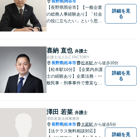
長野県
岡谷市
|
【長野県岡谷市】【一般企業
詳細を見
の総務人事経験あり】「社会
る
の役に立ちたい」という思い
を持って弁護士として活動し
ています。地元に根ざし、岡
谷市・長野県中南信の人々の
権利を守るために懸命に働き
喜納 直也
弁護士
ます。離婚・借金・交通事故
弁護士法人G.C FACTORY
などお気軽にご相談くださ
長野県
松本市
松本駅
から徒歩10分
|
い。
【松本駅10分】【企業内弁護
詳細を見
士の経験あり】企業法務・一
る
般民事・刑事事件で豊富な実
績あり。「依頼をして良かっ
た。」と言っていただけるよ
うなリーガルサービスをご提
供します。
澤田 若菜
弁護士
澤田若菜法律事務所
長野県
松本市
大庭駅
から徒歩5分
|
【法テラス無料相談対応】
詳細を見