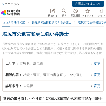
弁護士の方はこちら
ココナラへ
投稿する
探す
閲覧履歴
マイリスト
ログイン
ココナラ法律相談
長野県で法律相談できる弁護士
塩尻市で法律相談で
塩尻市の遺言変更に強い弁護士
長野県の塩尻市で遺言変更に強い弁護士が1名見つかりました。夜間面談や分割
払いに対応している弁護士なども掲載中。相続・遺言に関係する家族間の相続
トラブルや認知症の相続、遺産分割等の細かな分野での絞り込み検索もでき便
利です。特に塩尻法律事務所の池内 好史弁護士のプロフィール情報や弁護士費
用、強みなどが注目されています。『塩尻市で土日や夜間に発生した遺言変更
エリア
長野県、塩尻市
変更
のトラブルを今すぐに弁護士に相談したい』『遺言変更のトラブル解決の実績
豊富な近くの弁護士を検索したい』『初回相談無料で遺言変更を法律相談でき
相談内容
相続・遺言、遺言の書き直し・やり直し
変更
る塩尻市内の弁護士に相談予約したい』などでお困りの相談者さんにおすすめ
です。
詳細条件
未選択
変更
遺言の書き直し・やり直しに強い塩尻市から相談可能な弁護士