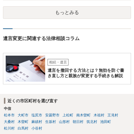
とはできないのです。
もっとみる
遺言変更に関連する法律相談コラム
相続・遺言
遺言を撤回する方法とは？無効を防ぐ書
き直し方と親族が変更する手続きも解説
近くの市区町村を選び直す
中信
松本市
大町市
塩尻市
安曇野市
上松町
南木曽町
木祖村
王滝村
大桑村
木曽町
麻績村
生坂村
山形村
朝日村
筑北村
池田町
松川村
白馬村
小谷村