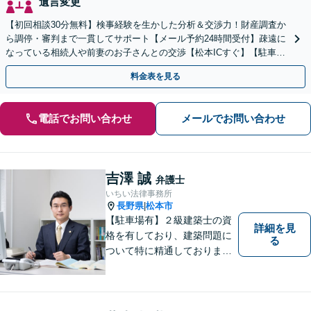
遺言変更
【初回相談30分無料】検事経験を生かした分析＆交渉力！財産調査か
ら調停・審判まで一貫してサポート【メール予約24時間受付】疎遠に
なっている相続人や前妻のお子さんとの交渉【松本ICすぐ】【駐車場
あり】話しやすい雰囲気の事務所
料金表を見る
電話でお問い合わせ
メールでお問い合わせ
吉澤 誠
弁護士
いちい法律事務所
長野県
松本市
|
【駐車場有】２級建築士の資
詳細を見
格を有しており、建築問題に
る
ついて特に精通しておりま
す。ご依頼者さまとの信頼関
係を大切にし、迅速・丁寧な
対応を心がけております。お