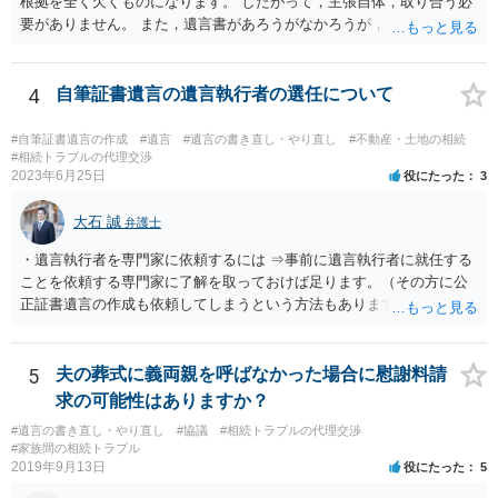
根拠を全く欠くものになります。 したがって，主張自体，取り合う必
要がありません。 また，遺言書があろうがなかろうが，お父上のご兄
弟と面会しなければならない義務はもともとありません。 峰岸先生の
ご回答にもありますが， 代理人弁護士をたてて，その弁護士から相手
方に対して， ・相続に関する主張は法的根拠がなく，一切応じないこ
4
自筆証書遺言の遺言執行者の選任について
と ・今後一切の連絡をしてこないでほしいこと ・連絡を継続してくる
ようであれば警察への通報や法的措置も辞さないこと などを記載した
#自筆証書遺言の作成
#遺言
#遺言の書き直し・やり直し
#不動産・土地の相続
書面を発送してもらうことがよろしいように思います。
#相続トラブルの代理交渉
2023年6月25日
役にたった
3
大石 誠
弁護士
・遺言執行者を専門家に依頼するには ⇒事前に遺言執行者に就任する
ことを依頼する専門家に了解を取っておけば足ります。（その方に公
正証書遺言の作成も依頼してしまうという方法もあります） 事前に了
解を取るだけであれば、契約は不要ですし、契約料を払う必要もあり
ません。 遺言執行者に就任し、遺言執行が完了したときの報酬だけ、
弁護士費用としてかかります。 ・亡くなった際に、法務局に預けた自
5
夫の葬式に義両親を呼ばなかった場合に慰謝料請
筆証書遺言の存在を親族がなかったものにされる可能性 ⇒自筆の遺言
求の可能性はありますか？
書を法務局に保管した場合、死亡後、法務局に遺言書の有無を照会す
#遺言の書き直し・やり直し
#協議
#相続トラブルの代理交渉
ることになりますので、「法務局に預けた自筆証書遺言の存在を親族
#家族間の相続トラブル
がなかったもの」にすることはできません。 存在をなかったものにす
2019年9月13日
役にたった
5
るというよりも、遺言の効力を争う（遺言は無効だ）と主張する場合