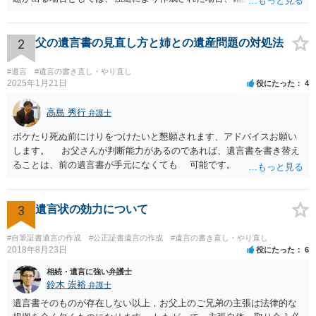
の場合などがあります。 遺言の対象となる財産の多寡などにもよりま
すが、弁護士に作成を依頼する場合は、１０～数十万円程度になるケ
ースが多いと思います。 報酬体系は、弁護士ごとに異なりますので一
2
父の遺言書の見直し方と姉との遺産問題の対処法
律の基準はありません。
#遺言
#遺言の書き直し・やり直し
2025年1月21日
役にたった
4
高島 秀行
弁護士
ボケたり死ぬ前にけりをつけたいと懇願されます、アドバイスお願い
します。 お父さんが判断能力があるのであれば、遺言書を書き替え
ることは、前の遺言書が手元になくても 可能です。 将来遺言の効
力が争われますから、医師にお父さんが判断能力があるかどうか検査
してもらって 診断書を取得して、公証役場へ行って公正証書遺言を
作成するのがよいと思います。 将来争われることが見込まれること
3
遺言状の効力について
から、弁護士に依頼して手続きを進めた方がよいと思います。
#自筆証書遺言の作成
#公正証書遺言の作成
#遺言の書き直し・やり直し
2018年8月23日
役にたった
6
相続・遺言に強い弁護士
鈴木 崇裕
弁護士
遺言書そのものが存在しない以上，お父上のご兄弟の主張は法律的な