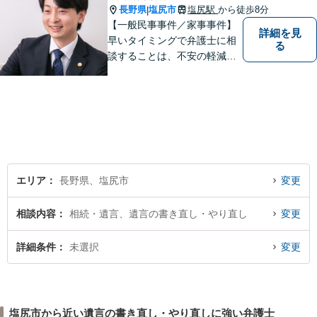
長野県
塩尻市
塩尻駅
から徒歩8分
|
【一般民事事件／家事事件】
詳細を見
早いタイミングで弁護士に相
る
談することは、不安の軽減、
早期解決方法の発見、二次被
害の防止など様々な利点があ
ります。お気軽に御相談くだ
さい。
エリア
長野県、塩尻市
変更
相談内容
相続・遺言、遺言の書き直し・やり直し
変更
詳細条件
未選択
変更
塩尻市から近い遺言の書き直し・やり直しに強い弁護士