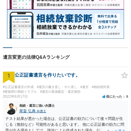
遺言変更の法律Q&Aランキング
1
公正証書遺言を作りたいです。
#公正証書遺言の作成
#遺言の書き直し・やり直し
#遺言
#相続税対策
#家族間の相続トラブル
#遺言の真偽鑑定・遺言無効
2022年6月17日
役にたった
5
相続・遺言に強い弁護士
尾畠 弘典
弁護士
テスト結果が悪かった場合は、公正証書の効力について後々問題が生
じる（無効など）可能性があると思います。 他に公正証書の効力に問
題が出る場合としては、強迫により作成された場合、錯誤（勘違い）