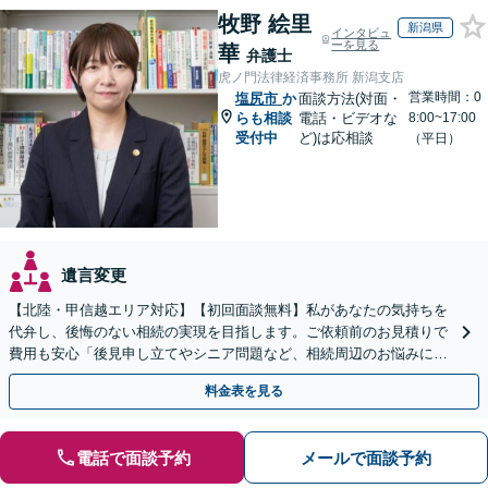
牧野 絵里
新潟県
インタビュ
ーを見る
華
弁護士
虎ノ門法律経済事務所 新潟支店
営業時間：0
塩尻市
か
面談方法(対面・
らも相談
電話・ビデオな
8:00~17:00
受付中
ど)は応相談
（平日）
遺言変更
【北陸・甲信越エリア対応】【初回面談無料】私があなたの気持ちを
代弁し、後悔のない相続の実現を目指します。ご依頼前のお見積りで
費用も安心「後見申し立てやシニア問題など、相続周辺のお悩みにも
対処可能」【WEB面談対応】
料金表を見る
電話で面談予約
メールで面談予約