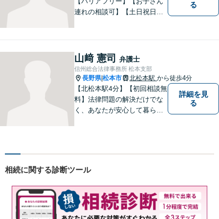
【バリアフリー】【お子さん
る
連れの相談可】【土日祝日応
相談】どなたにも相談しやす
い事務所です。
山﨑 憲司
弁護士
信州総合法律事務所 松本支部
長野県
松本市
北松本駅
から徒歩4分
|
【北松本駅4分】【初回相談無
詳細を見
料】法律問題の解決だけでな
る
く、あなたが安心して暮らせ
る「その先の未来」も一緒に
考えてサポートいたします。
一人で悩まずにお話をお聞か
せください。お気持ちに寄り
添い、より良い選択ができる
相続に関する診断ツール
よう全力を尽くします。【法
テラス利用可】