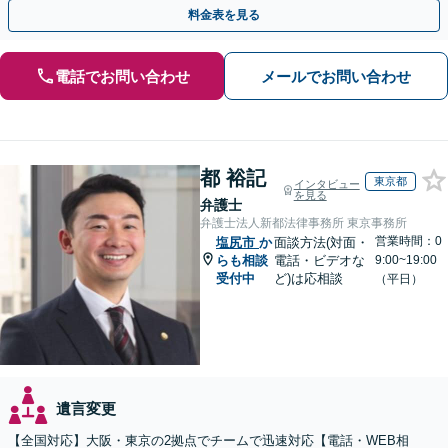
題も対応可能。【電話相談・WEB面談可】
料金表を見る
電話でお問い合わせ
メールでお問い合わせ
都 裕記
東京都
インタビュー
を見る
弁護士
弁護士法人新都法律事務所 東京事務所
営業時間：0
塩尻市
か
面談方法(対面・
らも相談
電話・ビデオな
9:00~19:00
受付中
ど)は応相談
（平日）
遺言変更
【全国対応】大阪・東京の2拠点でチームで迅速対応【電話・WEB相