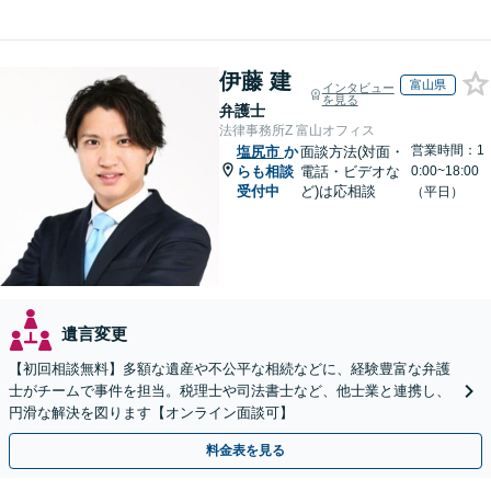
伊藤 建
富山県
インタビュー
を見る
弁護士
法律事務所Z 富山オフィス
営業時間：1
塩尻市
か
面談方法(対面・
らも相談
電話・ビデオな
0:00~18:00
受付中
ど)は応相談
（平日）
遺言変更
【初回相談無料】多額な遺産や不公平な相続などに、経験豊富な弁護
士がチームで事件を担当。税理士や司法書士など、他士業と連携し、
円滑な解決を図ります【オンライン面談可】
料金表を見る