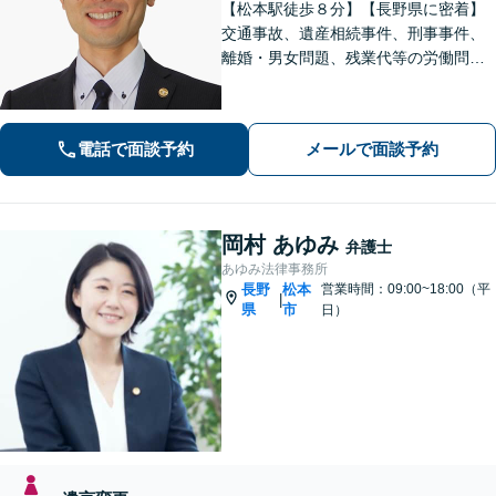
【松本駅徒歩８分】【長野県に密着】
交通事故、遺産相続事件、刑事事件、
離婚・男女問題、残業代等の労働問題
等の個人の法律問題や企業法務まで、
法的トラブルを解決、予防すべく、依
頼者様と共に歩みます。お一人で悩ま
電話で面談予約
メールで面談予約
ず是非ご相談ください。
岡村 あゆみ
弁護士
あゆみ法律事務所
長野
松本
営業時間：09:00~18:00（平
|
県
市
日）