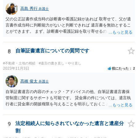
高島 秀行
弁護士
父の公正証書作成当時の診断書や看護記録があれば 取寄せて、父が遺
言書作成当時に判断能力がないと判断できれば 遺言書を無効とするこ
とができます。 まず、診断書や看護記録を取り寄せるのが重要となり
ます。 ご自分で取り寄せるか、弁護士に取り寄せてもらうかしたらよ
いと思います。
8
自筆証書遺言についての質問です
#不動産・土地の相続
#遺言の書き直し・やり直し
2023年11月3日
役にたった
2
髙橋 俊太
弁護士
自筆証書遺言の内容のチェック・アドバイスの他、自筆証書遺言書保
管制度に関するサポートも可能です。 貸金庫の件については、遺言執
行者に貸金庫の開披権限を与えることを明示しておくことでクリアで
きます。
9
法定相続人に知らされていなかった遺言と遺産分
割