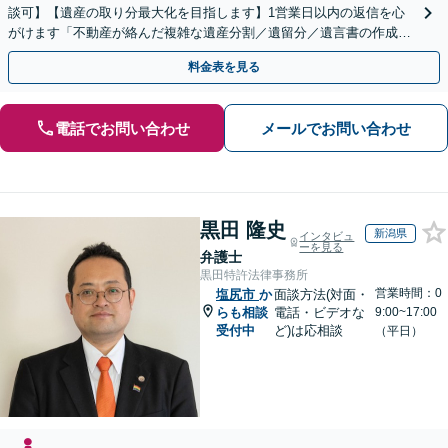
談可】【遺産の取り分最大化を目指します】1営業日以内の返信を心
がけます「不動産が絡んだ複雑な遺産分割／遺留分／遺言書の作成・
執行／事業承継など、お任せください」【休日相談あり】
料金表を見る
電話でお問い合わせ
メールでお問い合わせ
黒田 隆史
新潟県
インタビュ
ーを見る
弁護士
黒田特許法律事務所
営業時間：0
塩尻市
か
面談方法(対面・
らも相談
電話・ビデオな
9:00~17:00
受付中
ど)は応相談
（平日）