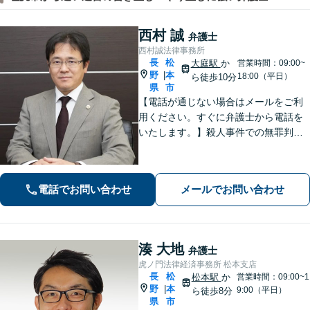
西村 誠
弁護士
西村誠法律事務所
長
松
大庭駅
か
営業時間：09:00~
野
本
|
18:00（平日）
ら徒歩10分
県
市
【電話が通じない場合はメールをご利
用ください。すぐに弁護士から電話を
いたします。】殺人事件での無罪判決
有り、法廷技術の研修多数参加、取調
べ拒否権を実現する会（ＲＡＩＳ）会
員、裁判員裁判対応可、夜間休日対応
電話でお問い合わせ
メールでお問い合わせ
可能、専用駐車場あり（無料）
湊 大地
弁護士
虎ノ門法律経済事務所 松本支店
長
松
松本駅
か
営業時間：09:00~1
野
本
|
9:00（平日）
ら徒歩8分
県
市