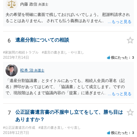
がありえますが、その予防方法は、遺言者と面談してみないと判断が
内藤 政信
弁護士
難しいです。
夫の希望を明確に書面で残しておけばいいでしょう。 慰謝料請求され
ることはありません。 されても払う義務はありません。
6
遺産分割についての相談
#家族間の相続トラブル
#遺言の書き直し・やり直し
2023年7月14日
役にたった
3
松本 治
弁護士
「遺産分割協議書」とタイトルにあっても、相続人全員の署名（記
名）押印があってはじめて、「協議書」として成立します。ですの
で、現段階はあくまで協議内容の「提案」に過ぎません。 納得がいか
なければ、署名（記名）押印を拒むことです。１人でも拒むと協議不
成立となります。その場合、成立させたい相続人が、家庭裁判所に遺
産分割調停を申し立てなければなりません。 なお、弁護士の送付状
7
公正証書遺言書の不服申し立てをして、勝ち目は
は、通常、相続人全員分の（本件であれば４通の）「遺産分割協議
ありますか？
書」を作成するところ、１通だけの作成にとどめる理由が書かれてい
#公正証書遺言の作成
#遺言の書き直し・やり直し
るものです。
2018年12月7日
役にたった
3