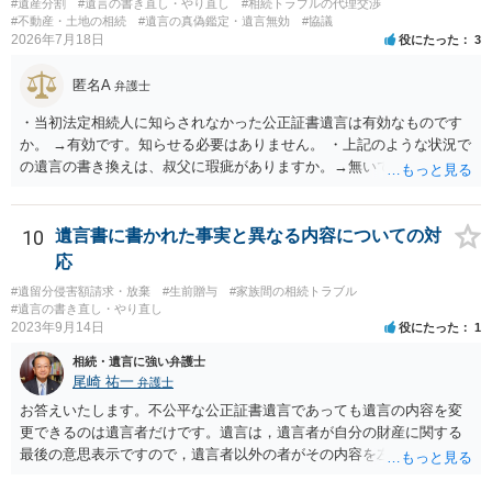
#遺産分割
#遺言の書き直し・やり直し
#相続トラブルの代理交渉
#不動産・土地の相続
#遺言の真偽鑑定・遺言無効
#協議
2026年7月18日
役にたった
3
匿名A
弁護士
・当初法定相続人に知らされなかった公正証書遺言は有効なものです
か。 →有効です。知らせる必要はありません。 ・上記のような状況で
の遺言の書き換えは、叔父に瑕疵がありますか。→無いです。 ・分割
する場合の比率は、現状で、客観的に見てどの程度が妥当と考えられ
ますか。 →本人が自由に決められますので、どこが妥当とは言えない
です。客観的な基準もありません。 ・できれば穏やかに、分割を拒否
10
遺言書に書かれた事実と異なる内容についての対
することはできますか。 →分割を拒否するということは、遺産はいら
応
ないということでしょうか。遺言で、受取を指定されててもいらない
#遺留分侵害額請求・放棄
#生前贈与
#家族間の相続トラブル
と拒否することはできます。理由を説明する必要はありません。
#遺言の書き直し・やり直し
2023年9月14日
役にたった
1
相続・遺言に強い弁護士
尾崎 祐一
弁護士
お答えいたします。不公平な公正証書遺言であっても遺言の内容を変
更できるのは遺言者だけです。遺言は，遺言者が自分の財産に関する
最後の意思表示ですので，遺言者以外の者がその内容を左右させるこ
とはできません。たとえ間違っていても誰かがその内容を変更するこ