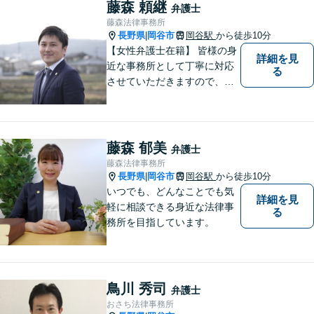
忙しい方もお気軽にご相談く
藤森 頼継
弁護士
ださい。
藤森法律事務所
長野県
岡谷市
岡谷駅
から徒歩10分
|
【女性弁護士在籍】 皆様の身
詳細を見
近な事務所として丁寧に対応
る
させていただきますので、お
気軽にお電話下さい。
藤森 郁美
弁護士
藤森法律事務所
長野県
岡谷市
岡谷駅
から徒歩10分
|
いつでも、どんなことでも気
詳細を見
軽に相談できる身近な法律事
る
務所を目指しています。
鳥川 秀司
弁護士
おさち法律事務所