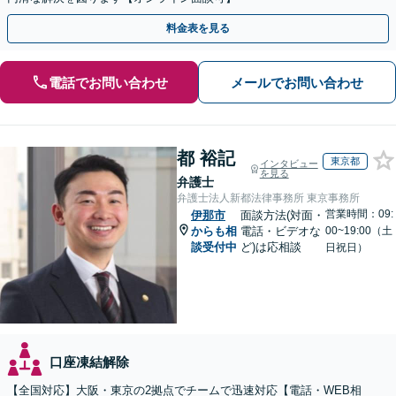
料金表を見る
電話でお問い合わせ
メールでお問い合わせ
都 裕記
東京都
インタビュー
を見る
弁護士
弁護士法人新都法律事務所 東京事務所
営業時間：09:
伊那市
面談方法(対面・
からも相
電話・ビデオな
00~19:00（土
談受付中
ど)は応相談
日祝日）
口座凍結解除
【全国対応】大阪・東京の2拠点でチームで迅速対応【電話・WEB相