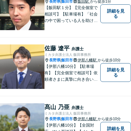
長野県
飯田市
飯田駅
から徒歩1分
|
【飯田駅１分】【完全個室で
詳細を見
相談可】【駐車場有】「社会
る
の中で困っている人を助けた
い」との思いから、弁護士に
なることを志しました。多く
の方から相談しやすい弁護士
であることを心がけ、誠実
佐藤 遼平
弁護士
に、そして丁寧に対応してい
ミカタ弁護士法人 飯田事務所
きます。
長野県
飯田市
伊那八幡駅
から徒歩10分
|
【伊那八幡10分】【駐車場
詳細を見
有】【完全個室で相談可】依
る
頼者さまに真摯に向き合い、
被害者の方のことも十分考慮
した上で事件を解決していき
ます。当事務所の対象エリア
は日本全国です。 遠方の方は
髙山 乃亜
弁護士
Web面談や電話でのご連絡が
ミカタ弁護士法人 飯田事務所
可能です。
長野県
飯田市
伊那八幡駅
から徒歩10分
|
【伊那八幡10分】【全国対
詳細を見