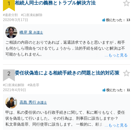
1
相続人同士の義務とトラブル解決方法
#遺産分割
#口座凍結解除
2020年3月17日
役にたった
13
峰岸 泉
弁護士
ご相談の内容のとおりであれば，返還請求できると思いますが，相手
も何かしら理由をつけるでしょうから，法的手続を経ないと解決は不
可能かもしれません。
2
委任状偽造による相続手続きの問題と法的対応策
#口座凍結解除
#偽造罪
2021年4月9日
役にたった
11
高島 秀行
弁護士
甲は、私の委任状のいる行政手続きに関して、私に断りもなく、委任
状を偽造して行いました。 その行為は、刑事罰に該当しますか？
私文章偽造罪、同行使罪に該当します。 一般的に、頼まれた（委任さ
れた）人は、行政に提出する委任状の署名を偽造できるのでしょう