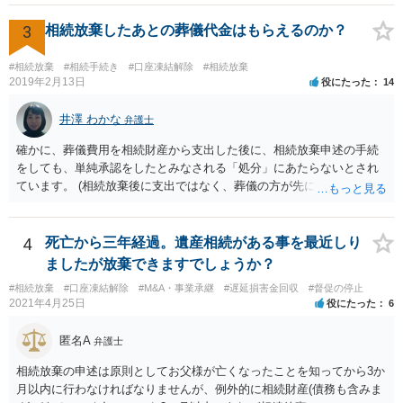
か？ 委任状を偽造して使用することはまでは依頼の範囲ではない
ので できないと思います。
3
相続放棄したあとの葬儀代金はもらえるのか？
#相続放棄
#相続手続き
#口座凍結解除
#相続放棄
2019年2月13日
役にたった
14
井澤 わかな
弁護士
確かに、葬儀費用を相続財産から支出した後に、相続放棄申述の手続
をしても、単純承認をしたとみなされる「処分」にあたらないとされ
ています。 (相続放棄後に支出ではなく、葬儀の方が先に来るのが通常
だと思いますので、葬儀→葬儀費用を相続財産から支出→相続放棄申
述の手続ということだと思いますが) ただ、葬儀費用ならいくらでもよ
いということではなく、身分相応の、社会的儀式として当然認められ
4
死亡から三年経過。遺産相続がある事を最近しり
る程度の金額に留まると考えた方がよいです。 もし、相続人の皆さん
ましたが放棄できますでしょうか？
に葬儀費用を支出する経済力がなく、質素な葬儀を行った費用であれ
#相続放棄
#口座凍結解除
#M&A・事業承継
#遅延損害金回収
#督促の停止
ば相続財産から支出しても単純承認と認められない可能性が高いの
2021年4月25日
役にたった
6
で、相続放棄申述が受理される可能性も高いと思います。
匿名A
弁護士
相続放棄の申述は原則としてお父様が亡くなったことを知ってから3か
月以内に行わなければなりませんが、例外的に相続財産(債務も含みま