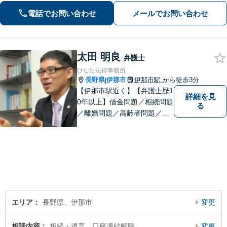
ます!【秘密厳守】【破産管財人】
電話でお問い合わせ
メールでお問い合わせ
太田 明良
弁護士
ひなた法律事務所
長野県
伊那市
伊那市駅
から徒歩3分
|
【伊那市駅近く】【弁護士歴1
詳細を見
0年以上】借金問題／相続問題
る
／離婚問題／高齢者問題／相
続問題／環境問題／企業法務
など、幅広い法律トラブルの
ご相談を承ります。【地域に
根ざした弁護士】もし何かお
困りな事がございましたらお
気軽にご相談ください。
エリア
長野県、伊那市
変更
相談内容
相続・遺言、口座凍結解除
変更