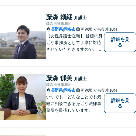
豊富」
藤森 頼継
弁護士
藤森法律事務所
長野県
岡谷市
岡谷駅
から徒歩10分
|
【女性弁護士在籍】 皆様の身
詳細を見
近な事務所として丁寧に対応
る
させていただきますので、お
気軽にお電話下さい。
藤森 郁美
弁護士
藤森法律事務所
長野県
岡谷市
岡谷駅
から徒歩10分
|
いつでも、どんなことでも気
詳細を見
軽に相談できる身近な法律事
る
務所を目指しています。