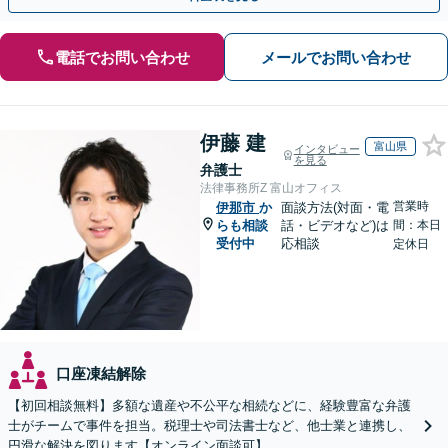
電話でお問い合わせ
メールでお問い合わせ
伊藤 建
富山県
インタビュー
を見る
弁護士
法律事務所Z 富山オフィス
営業時
伊那市
か
面談方法(対面・電
らも相談
話・ビデオなど)は
間：本日
受付中
応相談
定休日
口座凍結解除
【初回相談無料】多額な遺産や不公平な相続などに、経験豊富な弁護
士がチームで事件を担当。税理士や司法書士など、他士業と連携し、
円滑な解決を図ります【オンライン面談可】