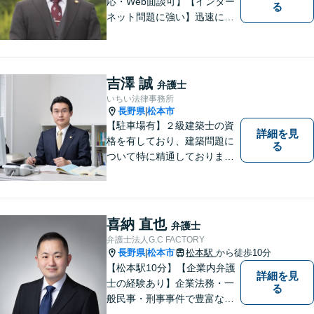
応・Web面談可】【インター
る
ネット問題に強い】迅速に対
応し、依頼者さまの平穏な生
活をいち早く取り戻すサポー
トをさせていただきます。ど
のようなことでも、お気軽に
吉澤 誠
弁護士
ご相談ください。
いちい法律事務所
長野県
松本市
|
【駐車場有】２級建築士の資
詳細を見
格を有しており、建築問題に
る
ついて特に精通しておりま
す。ご依頼者さまとの信頼関
係を大切にし、迅速・丁寧な
対応を心がけております。お
忙しい方もお気軽にご相談く
喜納 直也
弁護士
ださい。
弁護士法人G.C FACTORY
長野県
松本市
松本駅
から徒歩10分
|
【松本駅10分】【企業内弁護
詳細を見
士の経験あり】企業法務・一
る
般民事・刑事事件で豊富な実
績あり。「依頼をして良かっ