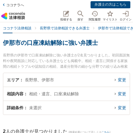
弁護士の方はこちら
ココナラへ
投稿する
探す
閲覧履歴
マイリスト
ログイン
ココナラ法律相談
長野県で法律相談できる弁護士
伊那市で法律相談で
伊那市の口座凍結解除に強い弁護士
長野県の伊那市で口座凍結解除に強い弁護士が2名見つかりました。初回面談無
料や夜間面談に対応している弁護士なども掲載中。相続・遺言に関係する家族
間の相続トラブルや認知症の相続、遺産分割等の細かな分野での絞り込み検索
もでき便利です。特に唐澤洋祐法律事務所の唐澤 洋祐弁護士やひなた法律事務
所の太田 明良弁護士のプロフィール情報や弁護士費用、強みなどが注目されて
エリア
長野県、伊那市
変更
います。『伊那市で土日や夜間に発生した口座凍結解除のトラブルを今すぐに
弁護士に相談したい』『口座凍結解除のトラブル解決の実績豊富な近くの弁護
相談内容
相続・遺言、口座凍結解除
変更
士を検索したい』『初回相談無料で口座凍結解除を法律相談できる伊那市内の
弁護士に相談予約したい』などでお困りの相談者さんにおすすめです。
詳細条件
未選択
変更
2
人の弁護士が見つかりました
(検索結果について詳しくは
こちら
)