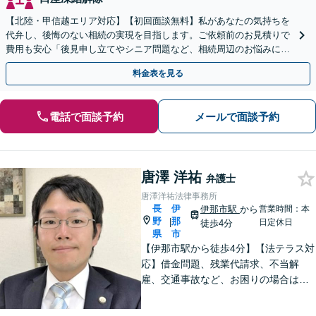
【北陸・甲信越エリア対応】【初回面談無料】私があなたの気持ちを
代弁し、後悔のない相続の実現を目指します。ご依頼前のお見積りで
費用も安心「後見申し立てやシニア問題など、相続周辺のお悩みにも
対処可能」【WEB面談対応】
料金表を見る
電話で面談予約
メールで面談予約
唐澤 洋祐
弁護士
唐澤洋祐法律事務所
長
伊
伊那市駅
から
営業時間：本
野
那
|
日定休日
徒歩4分
県
市
【伊那市駅から徒歩4分】【法テラス対
応】借金問題、残業代請求、不当解
雇、交通事故など、お困りの場合はす
ぐにご相談ください。【個人・企業対
応可能】弁護士が代理人として交渉し