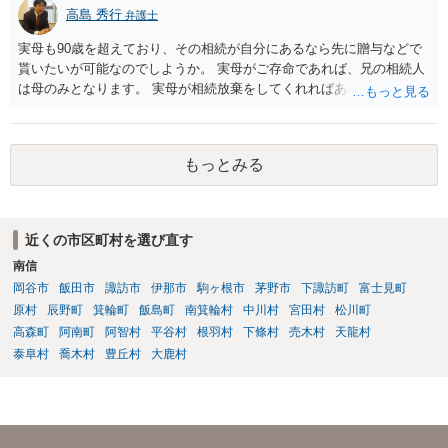
高島 秀行
弁護士
実母も90歳を超えており、その相続が自分にあるなら先に贈与などで
貰いたいが可能なのでしようか。 実母がご存命であれば、兄の相続人
は母のみとなります。 実母が相続放棄をしてくれればあなた方兄弟及
び実母の子が相続人となります。 実母に連絡を取って話してみるほか
ないと思います。
もっとみる
近くの市区町村を選び直す
南信
岡谷市
飯田市
諏訪市
伊那市
駒ヶ根市
茅野市
下諏訪町
富士見町
原村
辰野町
箕輪町
飯島町
南箕輪村
中川村
宮田村
松川町
高森町
阿南町
阿智村
平谷村
根羽村
下條村
売木村
天龍村
泰阜村
喬木村
豊丘村
大鹿村