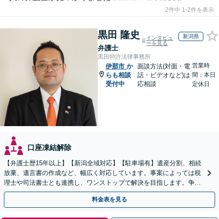
2件中 1-2件を表示
黒田 隆史
新潟県
インタビュ
ーを見る
弁護士
黒田特許法律事務所
営業時
伊那市
か
面談方法(対面・電
らも相談
話・ビデオなど)は
間：本日
受付中
応相談
定休日
口座凍結解除
【弁護士歴15年以上】【新潟全域対応】【駐車場有】遺産分割、相続
放棄、遺言書の作成など、幅広く対応しています。事案によっては税
理士や司法書士とも連携し、ワンストップで解決を目指します。争い
を防ぐためにもぜひご相談ください。【分割払い可】
料金表を見る