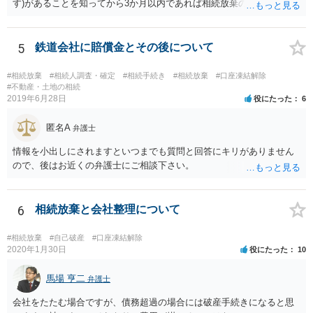
す)があることを知ってから3か月以内であれば相続放棄の申述が認め
られる可能性もありますので、通知が届いたのが3か月以内の話なので
したら、早急に家裁に行って相続放棄の申述をしたい旨告げて必要な
書類を提出されることをおすすめいたします。 なお、お父様の債務が
5
鉄道会社に賠償金とその後について
他にもあるかもしれないというリスクを考えますと、相続放棄の申述
にあたっては、法テラスの無料相談等を利用して弁護士に相談するこ
#相続放棄
#相続人調査・確定
#相続手続き
#相続放棄
#口座凍結解除
とも十分考えられるかと存じます。また、ご記載いただいた事実関係
#不動産・土地の相続
2019年6月28日
役にたった
6
を拝見するかぎり、再婚相手のかたは既に相続放棄をされている可能
性があるかもしれません。
匿名A
弁護士
情報を小出しにされますといつまでも質問と回答にキリがありません
ので、後はお近くの弁護士にご相談下さい。
6
相続放棄と会社整理について
#相続放棄
#自己破産
#口座凍結解除
2020年1月30日
役にたった
10
馬場 亨二
弁護士
会社をたたむ場合ですが、債務超過の場合には破産手続きになると思