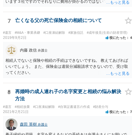
います３社ですのでそれなりに費用が掛かるのではないでしょうか。
7
亡くなる父の死亡保険金の相続について
#遺言
#M&A・事業承継
#口座凍結解除
#家族信託
#成年後見(生前の財産管理)
2019年9月2日
役にたった
4
内藤 政信
弁護士
相続人でないと保険や相続の手続はできないですね。 教えてあげれば
いいでしょう。 また、保険金は遺留分減殺請求できないので、受け取
ってください。
8
再婚時の成人連れ子の名字変更と相続の悩み解決
方法
#遺言
#相続放棄
#口座凍結解除
#自筆証書遺言の作成
#財産分与
2021年2月21日
役にたった
7
森田 英樹
弁護士
養子縁組や戸籍、名字を変えるなどの手続きは弁護士さんにお願いで