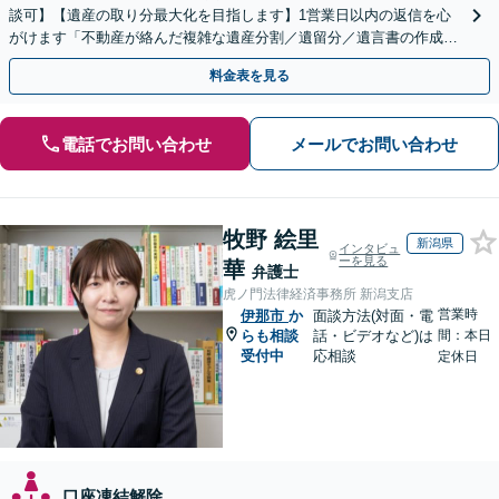
談可】【遺産の取り分最大化を目指します】1営業日以内の返信を心
がけます「不動産が絡んだ複雑な遺産分割／遺留分／遺言書の作成・
執行／事業承継など、お任せください」【休日相談あり】
料金表を見る
電話でお問い合わせ
メールでお問い合わせ
牧野 絵里
新潟県
インタビュ
ーを見る
華
弁護士
虎ノ門法律経済事務所 新潟支店
営業時
伊那市
か
面談方法(対面・電
らも相談
話・ビデオなど)は
間：本日
受付中
応相談
定休日
口座凍結解除