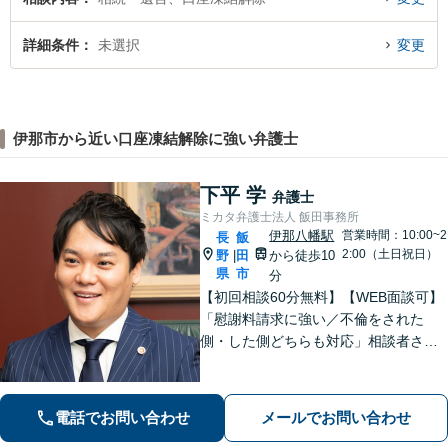
詳細条件
未選択
変更
伊那市から近い口座凍結解除に強い弁護士
下平 学
弁護士
ミカタ弁護士法人 飯田事務所
伊那八幡駅
営業時間：10:00~2
長
飯
2:00（土日祝日）
野
田
から徒歩10
|
県
市
分
【初回相談60分無料】【WEB面談可】
「慰謝料請求に強い／不倫をされた
側・した側どちらも対応」相談者さま
のお話しに真摯に耳を傾け、離婚後の
再出発を全力でサポートします！「契
約書チェック・労務対応など企業法務
電話でお問い合わせ
メールでお問い合わせ
の豊富な実績」「事業承継の対応実績