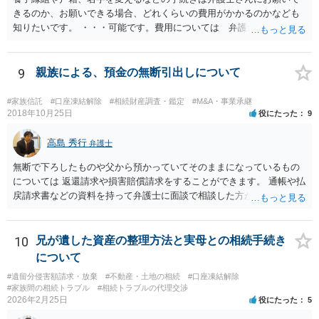
きるのか、お願いできる場合、どれくらいの費用がかかるのかなども
知りたいです。 ・・・可能です。費用については 弁護士と直接面談
の上 内容を確認し 協議の上個別に契約によって決まることになっ
ています。 やはり、成人した子のことまでごちゃごちゃ考えず、自分
の事だけ考えるべきなのでしょうか ・・・お子さんの事をまで含め良
9
親族による、預金の無断引出しについて
い解決案があればお悩みになるのは当然と言えば当然のことです。 彼
と親子関係を結びたいと思っているが、名字は変えたくない・・・養
#家族信託
#口座凍結解除
#相続財産調査・鑑定
#M&A・事業承継
子縁組の必要があり 氏も変更することになります。 しかし 彼は成人
2018年10月25日
役にたった
9
しているとは言え、自分の子と私の連れ子、全て平等にしたいと希
望。もちろん私もそうできればと思います。 ・・・婚姻前の契約 あ
高島 秀行
弁護士
るいは 遺言書などで その意思を実現する方法はあります。 弁護
無断で下ろしたものや父から預かっていてそのままになっているもの
士に相談してみてください。
については 返還請求や損害賠償請求をすることができます。 通帳や払
戻請求書などの資料を持って弁護士に面談で相談した方がよいと思い
ます。
10
兄が遺した資産の整理方法と実母との相続手続き
について
#遺留分侵害額請求・放棄
#不動産・土地の相続
#口座凍結解除
#家族間の相続トラブル
#相続トラブルの代理交渉
2026年2月25日
役にたった
5