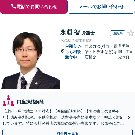
電話でお問い合わせ
メールでお問い合わせ
永淵 智
弁護士
山梨県
永淵総合法律事務所
営業時
伊那市
か
面談方法(対面・電
らも相談
話・ビデオなど)は
間：本日
受付中
応相談
定休日
口座凍結解除
【北陸・甲信越エリア対応】【初回面談無料】【司法書士の資格有
り】遺産分割協議、不動産相続、遺留分侵害額請求など、幅広く対応
しています。特に会社経営者の相続の経験が豊富です。お気軽にご相
談ください。【休日・夜間面談可】【オンライン面談可】
料金表を見る