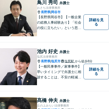
鳥川 秀司
弁護士
おさち法律事務所
長野県
岡谷市
|
【長野県岡谷市】【一般企業
詳細を見
の総務人事経験あり】「社会
る
の役に立ちたい」という思い
を持って弁護士として活動し
ています。地元に根ざし、岡
谷市・長野県中南信の人々の
権利を守るために懸命に働き
池内 好史
弁護士
ます。離婚・借金・交通事故
塩尻法律事務所
などお気軽にご相談くださ
長野県
塩尻市
塩尻駅
から徒歩8分
|
い。
【一般民事事件／家事事件】
詳細を見
早いタイミングで弁護士に相
る
談することは、不安の軽減、
早期解決方法の発見、二次被
害の防止など様々な利点があ
ります。お気軽に御相談くだ
さい。
髙橋 伸夫
弁護士
丘の上みらい法律事務所