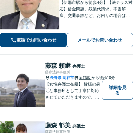
【伊那市駅から徒歩4分】【法テラス対
応】借金問題、残業代請求、不当解
雇、交通事故など、お困りの場合はす
ぐにご相談ください。【個人・企業対
応可能】弁護士が代理人として交渉し
ます!【秘密厳守】【破産管財人】
電話でお問い合わせ
メールでお問い合わせ
藤森 頼継
弁護士
藤森法律事務所
長野県
岡谷市
岡谷駅
から徒歩10分
|
【女性弁護士在籍】 皆様の身
詳細を見
近な事務所として丁寧に対応
る
させていただきますので、お
気軽にお電話下さい。
藤森 郁美
弁護士
藤森法律事務所