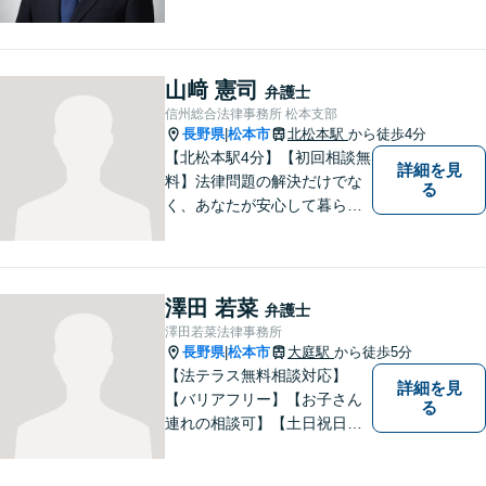
績あり。「依頼をして良かっ
た。」と言っていただけるよ
うなリーガルサービスをご提
供します。
山﨑 憲司
弁護士
信州総合法律事務所 松本支部
長野県
松本市
北松本駅
から徒歩4分
|
【北松本駅4分】【初回相談無
詳細を見
料】法律問題の解決だけでな
る
く、あなたが安心して暮らせ
る「その先の未来」も一緒に
考えてサポートいたします。
一人で悩まずにお話をお聞か
せください。お気持ちに寄り
澤田 若菜
弁護士
添い、より良い選択ができる
澤田若菜法律事務所
よう全力を尽くします。【法
長野県
松本市
大庭駅
から徒歩5分
|
テラス利用可】
【法テラス無料相談対応】
詳細を見
【バリアフリー】【お子さん
る
連れの相談可】【土日祝日応
相談】どなたにも相談しやす
い事務所です。