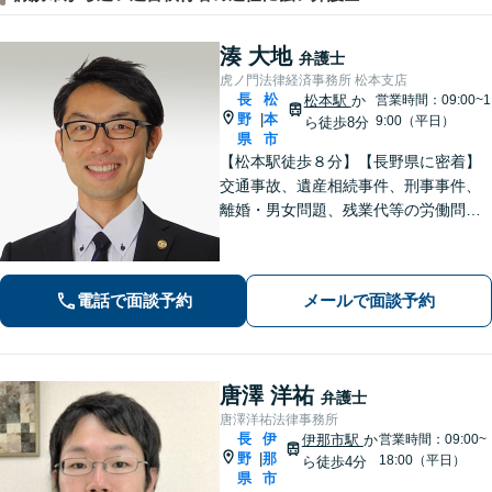
湊 大地
弁護士
虎ノ門法律経済事務所 松本支店
長
松
松本駅
か
営業時間：09:00~1
野
本
|
9:00（平日）
ら徒歩8分
県
市
【松本駅徒歩８分】【長野県に密着】
交通事故、遺産相続事件、刑事事件、
離婚・男女問題、残業代等の労働問題
等の個人の法律問題や企業法務まで、
法的トラブルを解決、予防すべく、依
頼者様と共に歩みます。お一人で悩ま
電話で面談予約
メールで面談予約
ず是非ご相談ください。
唐澤 洋祐
弁護士
唐澤洋祐法律事務所
長
伊
伊那市駅
か
営業時間：09:00~
野
那
|
18:00（平日）
ら徒歩4分
県
市