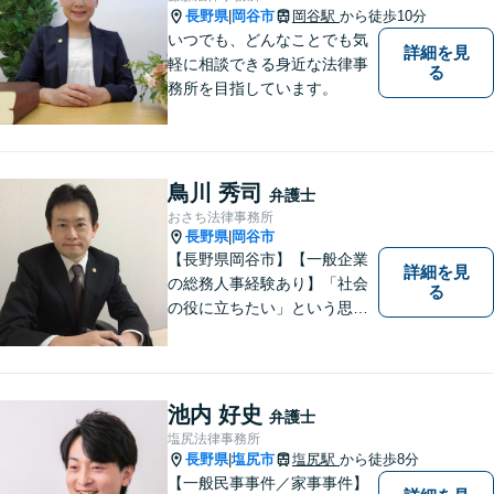
長野県
岡谷市
岡谷駅
から徒歩10分
|
いつでも、どんなことでも気
詳細を見
軽に相談できる身近な法律事
る
務所を目指しています。
鳥川 秀司
弁護士
おさち法律事務所
長野県
岡谷市
|
【長野県岡谷市】【一般企業
詳細を見
の総務人事経験あり】「社会
る
の役に立ちたい」という思い
を持って弁護士として活動し
ています。地元に根ざし、岡
谷市・長野県中南信の人々の
権利を守るために懸命に働き
池内 好史
弁護士
ます。離婚・借金・交通事故
塩尻法律事務所
などお気軽にご相談くださ
長野県
塩尻市
塩尻駅
から徒歩8分
|
い。
【一般民事事件／家事事件】