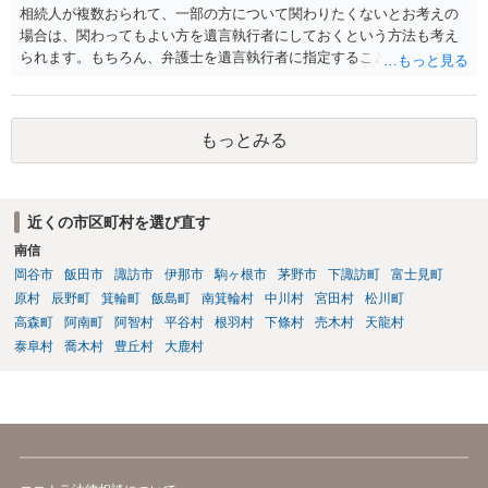
相続人が複数おられて、一部の方について関わりたくないとお考えの
場合は、関わってもよい方を遺言執行者にしておくという方法も考え
られます。もちろん、弁護士を遺言執行者に指定することもできます
が、（関わってもよい）相続人を遺言執行者に指定しておいて、その
方に再委任の権限を付与しておくという方法もあります。 一度、弁護
士に直接ご相談されることをお勧めいたします。
もっとみる
近くの市区町村を選び直す
南信
岡谷市
飯田市
諏訪市
伊那市
駒ヶ根市
茅野市
下諏訪町
富士見町
原村
辰野町
箕輪町
飯島町
南箕輪村
中川村
宮田村
松川町
高森町
阿南町
阿智村
平谷村
根羽村
下條村
売木村
天龍村
泰阜村
喬木村
豊丘村
大鹿村