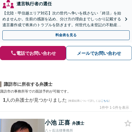
遺言執行者の選任
【北陸・甲信越エリア対応】次の世代へ争いを残さない「終活」を始
めませんか。生前の感謝を込め、分け方の理由までしっかり記載する
遺言書作成で将来のトラブルを防ぎます。何世代も未登記の不動産問
題も対応可能。【電話相談・WEB面談可】
料金表を見る
電話でお問い合わせ
メールでお問い合わせ
諏訪市に所在する弁護士
諏訪市の事務所等での面談予約が可能です。
1
人の弁護士が見つかりました
(検索結果について詳しくは
こちら
)
1件中 1-1件を表示
小池 正喜
弁護士
八ヶ岳法律事務所