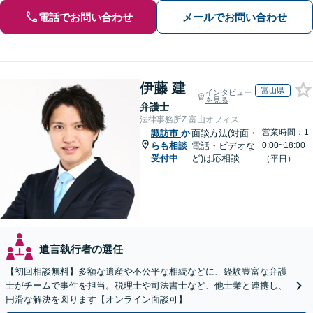
電話でお問い合わせ
メールでお問い合わせ
伊藤 建
富山県
インタビュー
を見る
弁護士
法律事務所Z 富山オフィス
営業時間：1
諏訪市
か
面談方法(対面・
らも相談
電話・ビデオな
0:00~18:00
受付中
ど)は応相談
（平日）
遺言執行者の選任
【初回相談無料】多額な遺産や不公平な相続などに、経験豊富な弁護
士がチームで事件を担当。税理士や司法書士など、他士業と連携し、
円滑な解決を図ります【オンライン面談可】