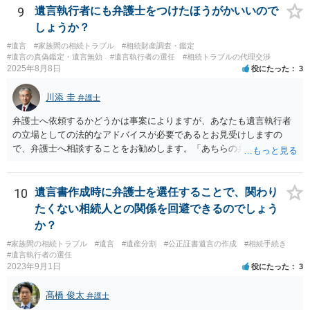
9
遺言執行者にも弁護士をつけたほうがかいいので
しょうか？
#遺言
#家族間の相続トラブル
#相続財産調査・鑑定
#遺言の真偽鑑定・遺言無効
#遺言執行者の選任
#相続トラブルの代理交渉
2025年8月8日
役にたった
3
川添 圭
弁護士
弁護士へ依頼するかどうかは事案によりますが、あなたも遺言執行者
の立場としての法的なアドバイスが必要であるとお見受けしますの
で、弁護士へ相談することをお勧めします。「あちらの弁護士」（元
嫁と娘の弁護士のことでしょうか）へ聴いても、自分に有利な主張や
誘導しかしてこないと思います。
10
遺言書作成時に弁護士を選任することで、関わり
たくない相続人との関係を回避できるのでしょう
か？
#家族間の相続トラブル
#遺言
#遺産分割
#公正証書遺言の作成
#相続手続き
#遺言執行者の選任
2023年9月1日
役にたった
3
髙橋 俊太
弁護士