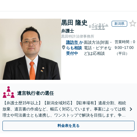
黒田 隆史
新潟県
インタビュ
ーを見る
弁護士
黒田特許法律事務所
営業時間：0
諏訪市
か
面談方法(対面・
らも相談
電話・ビデオな
9:00~17:00
受付中
ど)は応相談
（平日）
遺言執行者の選任
【弁護士歴15年以上】【新潟全域対応】【駐車場有】遺産分割、相続
放棄、遺言書の作成など、幅広く対応しています。事案によっては税
理士や司法書士とも連携し、ワンストップで解決を目指します。争い
を防ぐためにもぜひご相談ください。【分割払い可】
料金表を見る