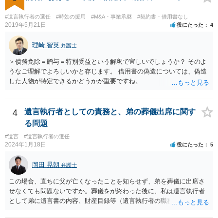
#遺言執行者の選任
#時効の援用
#M&A・事業承継
#契約書・借用書なし
2019年5月21日
役にたった
4
理崎 智英
弁護士
＞債務免除＝贈与＝特別受益という解釈で宜しいでしょうか？ そのよ
うなご理解でよろしいかと存じます。 借用書の偽造については、偽造
した人物が特定できるかどうかが重要ですね。
4
遺言執行者としての責務と、弟の葬儀出席に関す
る問題
#遺言
#遺言執行者の選任
2024年1月18日
役にたった
5
岡田 晃朝
弁護士
この場合、直ちに父が亡くなったことを知らせず、弟を葬儀に出席さ
せなくても問題ないですか。葬儀をが終わった後に、私は遺言執行者
として弟に遺言書の内容、財産目録等（遺言執行者の職務）を知らせ
ればよいですか。 葬儀は喪主が主催する行事ですから、誰を参加させ