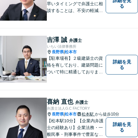
詳細を見
早いタイミングで弁護士に相
る
談することは、不安の軽減、
早期解決方法の発見、二次被
害の防止など様々な利点があ
ります。お気軽に御相談くだ
さい。
吉澤 誠
弁護士
いちい法律事務所
長野県
松本市
|
【駐車場有】２級建築士の資
詳細を見
格を有しており、建築問題に
る
ついて特に精通しておりま
す。ご依頼者さまとの信頼関
係を大切にし、迅速・丁寧な
対応を心がけております。お
忙しい方もお気軽にご相談く
喜納 直也
弁護士
ださい。
弁護士法人G.C FACTORY
長野県
松本市
松本駅
から徒歩10分
|
【松本駅10分】【企業内弁護
詳細を見
士の経験あり】企業法務・一
る
般民事・刑事事件で豊富な実