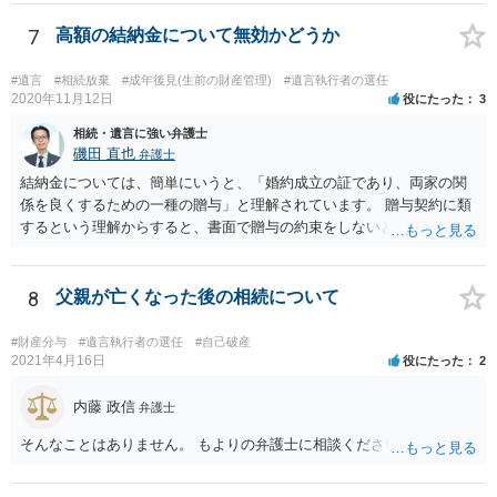
ういう場合にどれくらい税金がかかるか計算してもらって どういう方
針を取るか決められたらよいと思います。
7
高額の結納金について無効かどうか
#遺言
#相続放棄
#成年後見(生前の財産管理)
#遺言執行者の選任
2020年11月12日
役にたった
3
相続・遺言に強い弁護士
磯田 直也
弁護士
結納金については、簡単にいうと、「婚約成立の証であり、両家の関
係を良くするための一種の贈与」と理解されています。 贈与契約に類
するという理解からすると、書面で贈与の約束をしないと相手方は支
払いを請求できません。 反面、実際に支払ったあとから返金を求める
ことは困難です。 くれぐれも今後お気をつけください。 弁護士に対応
を依頼されるのも悪くはありませんが、感情的な理由が強いと思いま
8
父親が亡くなった後の相続について
すので法的観点から説得を試みても解決は難しいように思います。
#財産分与
#遺言執行者の選任
#自己破産
2021年4月16日
役にたった
2
内藤 政信
弁護士
そんなことはありません。 もよりの弁護士に相談ください。