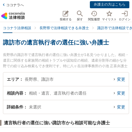
弁護士の方はこちら
ココナラへ
投稿する
探す
閲覧履歴
マイリスト
ログイン
ココナラ法律相談
長野県で法律相談できる弁護士
諏訪市で法律相談で
諏訪市の遺言執行者の選任に強い弁護士
長野県の諏訪市で遺言執行者の選任に強い弁護士が1名見つかりました。相続・
遺言に関係する家族間の相続トラブルや認知症の相続、遺産分割等の細かな分
野での絞り込み検索もでき便利です。特に八ヶ岳法律事務所の小池 正喜弁護士
のプロフィール情報や弁護士費用、強みなどが注目されています。『諏訪市で
土日や夜間に発生した遺言執行者の選任のトラブルを今すぐに弁護士に相談し
エリア
長野県、諏訪市
変更
たい』『遺言執行者の選任のトラブル解決の実績豊富な近くの弁護士を検索し
たい』『初回相談無料で遺言執行者の選任を法律相談できる諏訪市内の弁護士
相談内容
相続・遺言、遺言執行者の選任
変更
に相談予約したい』などでお困りの相談者さんにおすすめです。
詳細条件
未選択
変更
遺言執行者の選任に強い諏訪市から相談可能な弁護士