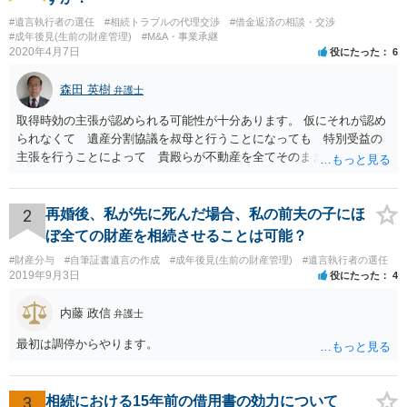
#遺言執行者の選任
#相続トラブルの代理交渉
#借金返済の相談・交渉
#成年後見(生前の財産管理)
#M&A・事業承継
2020年4月7日
役にたった
6
森田 英樹
弁護士
取得時効の主張が認められる可能性が十分あります。 仮にそれが認め
られなくて 遺産分割協議を叔母と行うことになっても 特別受益の
主張を行うことによって 貴殿らが不動産を全てそのまま取得できる
ことが可能でしょう。
2
再婚後、私が先に死んだ場合、私の前夫の子にほ
ぼ全ての財産を相続させることは可能？
#財産分与
#自筆証書遺言の作成
#成年後見(生前の財産管理)
#遺言執行者の選任
2019年9月3日
役にたった
4
内藤 政信
弁護士
最初は調停からやります。
3
相続における15年前の借用書の効力について