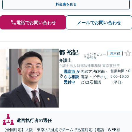
料金表を見る
電話でお問い合わせ
メールでお問い合わせ
都 裕記
東京都
インタビュー
を見る
弁護士
弁護士法人新都法律事務所 東京事務所
営業時間：0
諏訪市
か
面談方法(対面・
らも相談
電話・ビデオな
9:00~19:00
受付中
ど)は応相談
（平日）
遺言執行者の選任
【全国対応】大阪・東京の2拠点でチームで迅速対応【電話・WEB相