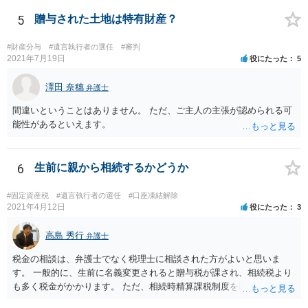
るかは喪主の自由です。 呼ばなくてもかまいません。 そもそも、そう
いう法律関係にありません。 遺言の内容と遺産の総額の通知、公正証
5
贈与された土地は特有財産？
書でない場合は遺言の検認については、執行者に通知義務があるの
で、対応しましょう。 そのあとは遺留分の請求などがあればそれへの
#財産分与
#遺言執行者の選任
#審判
対応となるでしょう。
2021年7月19日
役にたった
5
澤田 奈穗
弁護士
間違いということはありません。 ただ、ご主人の主張が認められる可
能性があるといえます。
6
生前に親から相続するかどうか
#固定資産税
#遺言執行者の選任
#口座凍結解除
2021年4月12日
役にたった
3
高島 秀行
弁護士
税金の相談は、弁護士でなく税理士に相談された方がよいと思いま
す。 一般的に、生前に名義変更されると贈与税が課され、相続税より
も多く税金がかかります。 ただ、相続時精算課税制度を取れば、実質
的に相続税と同等の税金で済む可能性があります。 実際に税理士にど