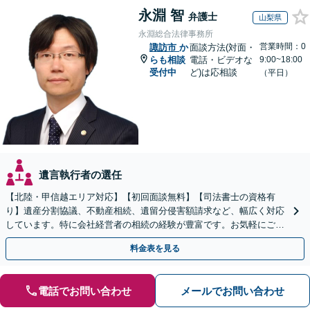
永淵 智
弁護士
山梨県
永淵総合法律事務所
営業時間：0
諏訪市
か
面談方法(対面・
らも相談
電話・ビデオな
9:00~18:00
受付中
ど)は応相談
（平日）
遺言執行者の選任
【北陸・甲信越エリア対応】【初回面談無料】【司法書士の資格有
り】遺産分割協議、不動産相続、遺留分侵害額請求など、幅広く対応
しています。特に会社経営者の相続の経験が豊富です。お気軽にご相
談ください。【休日・夜間面談可】【オンライン面談可】
料金表を見る
電話でお問い合わせ
メールでお問い合わせ