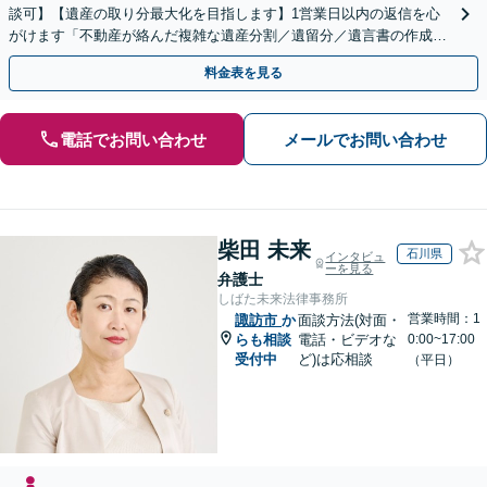
談可】【遺産の取り分最大化を目指します】1営業日以内の返信を心
がけます「不動産が絡んだ複雑な遺産分割／遺留分／遺言書の作成・
執行／事業承継など、お任せください」【休日相談あり】
料金表を見る
電話でお問い合わせ
メールでお問い合わせ
柴田 未来
石川県
インタビュ
ーを見る
弁護士
しばた未来法律事務所
営業時間：1
諏訪市
か
面談方法(対面・
らも相談
電話・ビデオな
0:00~17:00
受付中
ど)は応相談
（平日）