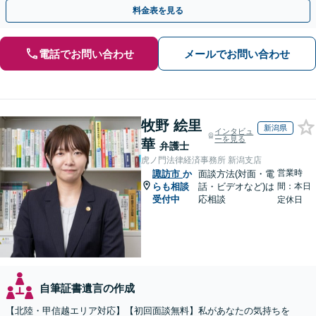
料金表を見る
電話でお問い合わせ
メールでお問い合わせ
牧野 絵里
新潟県
インタビュ
ーを見る
華
弁護士
虎ノ門法律経済事務所 新潟支店
営業時
諏訪市
か
面談方法(対面・電
らも相談
話・ビデオなど)は
間：本日
受付中
応相談
定休日
自筆証書遺言の作成
【北陸・甲信越エリア対応】【初回面談無料】私があなたの気持ちを