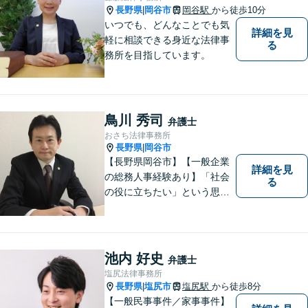
長野県
岡谷市
岡谷駅
から徒歩10分
|
いつでも、どんなことでも気
詳細を見
軽に相談できる身近な法律事
る
務所を目指しています。
鳥川 秀司
弁護士
おさち法律事務所
長野県
岡谷市
|
【長野県岡谷市】【一般企業
詳細を見
の総務人事経験あり】「社会
る
の役に立ちたい」という思い
を持って弁護士として活動し
ています。地元に根ざし、岡
谷市・長野県中南信の人々の
権利を守るために懸命に働き
池内 好史
弁護士
ます。離婚・借金・交通事故
塩尻法律事務所
などお気軽にご相談くださ
長野県
塩尻市
塩尻駅
から徒歩8分
|
い。
【一般民事事件／家事事件】