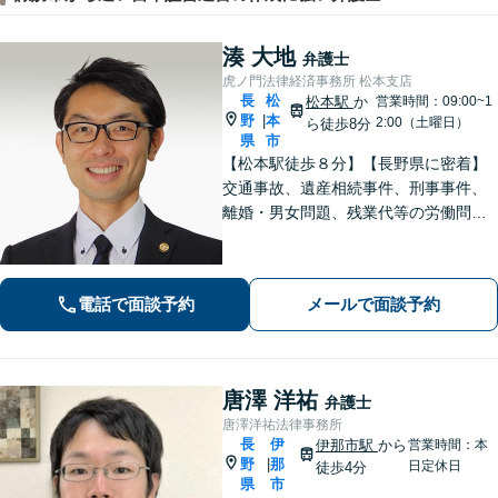
湊 大地
弁護士
虎ノ門法律経済事務所 松本支店
長
松
松本駅
か
営業時間：09:00~1
野
本
|
2:00（土曜日）
ら徒歩8分
県
市
【松本駅徒歩８分】【長野県に密着】
交通事故、遺産相続事件、刑事事件、
離婚・男女問題、残業代等の労働問題
等の個人の法律問題や企業法務まで、
法的トラブルを解決、予防すべく、依
頼者様と共に歩みます。お一人で悩ま
電話で面談予約
メールで面談予約
ず是非ご相談ください。
唐澤 洋祐
弁護士
唐澤洋祐法律事務所
長
伊
伊那市駅
から
営業時間：本
野
那
|
日定休日
徒歩4分
県
市