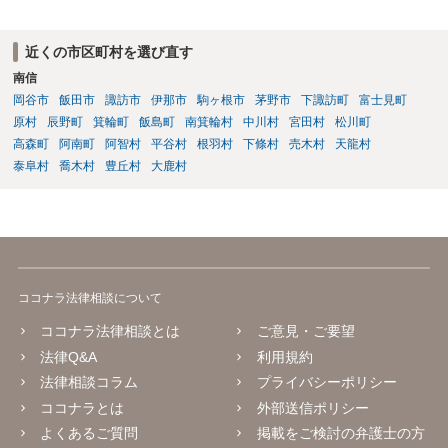
近くの市区町村を選び直す
南信
岡谷市
飯田市
諏訪市
伊那市
駒ヶ根市
茅野市
下諏訪町
富士見町
原村
辰野町
箕輪町
飯島町
南箕輪村
中川村
宮田村
松川町
高森町
阿南町
阿智村
平谷村
根羽村
下條村
売木村
天龍村
泰阜村
喬木村
豊丘村
大鹿村
ココナラ法律相談について
ココナラ法律相談とは
ご意見・ご要望
法律Q&A
利用規約
法律相談コラム
プライバシーポリシー
ココナラとは
外部送信ポリシー
よくあるご質問
掲載をご検討の弁護士の方