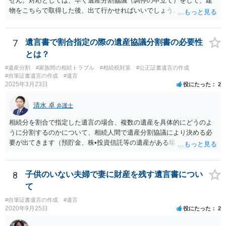
せん。対応としては、早く遺産分割協議（調停の申立て）をして、建
物をこちらで取得した後、出て行かせればいいでしょう。 建物の固定
資産税については、持分に応じた負担が考えられますが、時効にかか
っていない部分については請求すればいいと思います。 なお、家賃に
ついては、お父様自身が遺産分割手続をしなかったのですから、あき
7
遺言書で割合指定の際の遺産協議分割書の必要性
らめるしかないと思います。
とは？
#遺産分割
#家族間の相続トラブル
#相続税対策
#公正証書遺言の作成
#自筆証書遺言の作成
#遺言
2025年3月23日
役にたった
2
清水 卓
弁護士
相続分を割合で指定した遺言の場合、複数の遺産を具体的にどうのよ
うに分割するのかについて、相続人間で遺産分割協議により決める必
要が出てきます（預貯金、株•投資信託等の遺産がある場合に、どの遺
産についても相続分の割合で分けるのか、預貯金はある相続人に、株•
投資信託は他の相続人にというような分け方をするのか等について
は、相続人間で遺産分割協議により決める必要があります）。
8
子供のいない夫婦で妻に財産を残す遺言書につい
て
#自筆証書遺言の作成
#遺言
2020年9月25日
役にたった
2