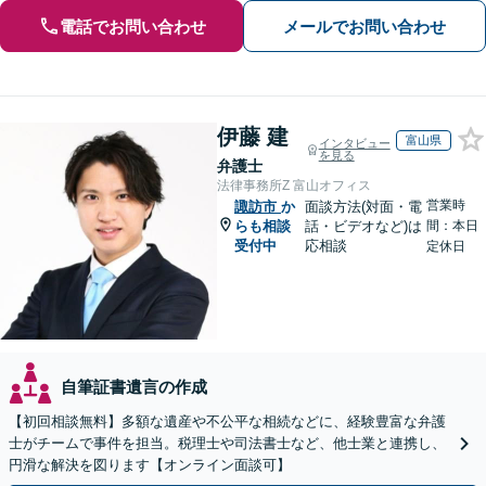
電話でお問い合わせ
メールでお問い合わせ
伊藤 建
富山県
インタビュー
を見る
弁護士
法律事務所Z 富山オフィス
営業時
諏訪市
か
面談方法(対面・電
らも相談
話・ビデオなど)は
間：本日
受付中
応相談
定休日
自筆証書遺言の作成
【初回相談無料】多額な遺産や不公平な相続などに、経験豊富な弁護
士がチームで事件を担当。税理士や司法書士など、他士業と連携し、
円滑な解決を図ります【オンライン面談可】