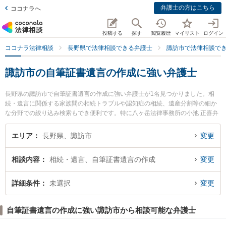
弁護士の方はこちら
ココナラへ
投稿する
探す
閲覧履歴
マイリスト
ログイン
ココナラ法律相談
長野県で法律相談できる弁護士
諏訪市で法律相談で
諏訪市の自筆証書遺言の作成に強い弁護士
長野県の諏訪市で自筆証書遺言の作成に強い弁護士が1名見つかりました。相
続・遺言に関係する家族間の相続トラブルや認知症の相続、遺産分割等の細か
な分野での絞り込み検索もでき便利です。特に八ヶ岳法律事務所の小池 正喜弁
護士のプロフィール情報や弁護士費用、強みなどが注目されています。『諏訪
市で土日や夜間に発生した自筆証書遺言の作成のトラブルを今すぐに弁護士に
エリア
長野県、諏訪市
変更
相談したい』『自筆証書遺言の作成のトラブル解決の実績豊富な近くの弁護士
を検索したい』『初回相談無料で自筆証書遺言の作成を法律相談できる諏訪市
相談内容
相続・遺言、自筆証書遺言の作成
変更
内の弁護士に相談予約したい』などでお困りの相談者さんにおすすめです。
詳細条件
未選択
変更
自筆証書遺言の作成に強い諏訪市から相談可能な弁護士