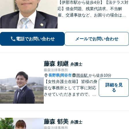
【伊那市駅から徒歩4分】【法テラス対
応】借金問題、残業代請求、不当解
雇、交通事故など、お困りの場合はす
ぐにご相談ください。【個人・企業対
応可能】弁護士が代理人として交渉し
ます!【秘密厳守】【破産管財人】
電話でお問い合わせ
メールでお問い合わせ
藤森 頼継
弁護士
藤森法律事務所
長野県
岡谷市
岡谷駅
から徒歩10分
|
【女性弁護士在籍】 皆様の身
詳細を見
近な事務所として丁寧に対応
る
させていただきますので、お
気軽にお電話下さい。
藤森 郁美
弁護士
藤森法律事務所