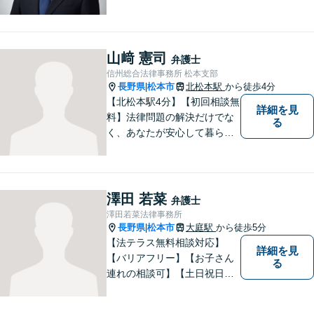
績あり。「依頼をして良かっ
た。」と言っていただけるよ
うなリーガルサービスをご提
供します。
山﨑 憲司
弁護士
信州総合法律事務所 松本支部
長野県
松本市
北松本駅
から徒歩4分
|
【北松本駅4分】【初回相談無
詳細を見
料】法律問題の解決だけでな
る
く、あなたが安心して暮らせ
る「その先の未来」も一緒に
考えてサポートいたします。
一人で悩まずにお話をお聞か
せください。お気持ちに寄り
澤田 若菜
弁護士
添い、より良い選択ができる
澤田若菜法律事務所
よう全力を尽くします。【法
長野県
松本市
大庭駅
から徒歩5分
|
テラス利用可】
【法テラス無料相談対応】
詳細を見
【バリアフリー】【お子さん
る
連れの相談可】【土日祝日応
相談】どなたにも相談しやす
い事務所です。