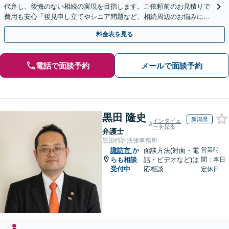
代弁し、後悔のない相続の実現を目指します。ご依頼前のお見積りで
費用も安心「後見申し立てやシニア問題など、相続周辺のお悩みにも
対処可能」【WEB面談対応】
料金表を見る
電話で面談予約
メールで面談予約
黒田 隆史
新潟県
インタビュ
ーを見る
弁護士
黒田特許法律事務所
営業時
諏訪市
か
面談方法(対面・電
らも相談
話・ビデオなど)は
間：本日
受付中
応相談
定休日