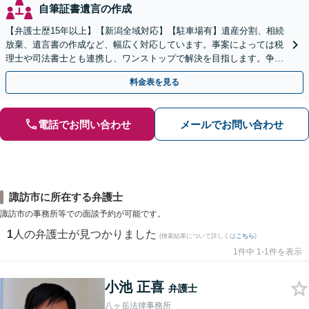
自筆証書遺言の作成
【弁護士歴15年以上】【新潟全域対応】【駐車場有】遺産分割、相続
放棄、遺言書の作成など、幅広く対応しています。事案によっては税
理士や司法書士とも連携し、ワンストップで解決を目指します。争い
を防ぐためにもぜひご相談ください。【分割払い可】
料金表を見る
電話でお問い合わせ
メールでお問い合わせ
諏訪市に所在する弁護士
諏訪市の事務所等での面談予約が可能です。
1
人の弁護士が見つかりました
(検索結果について詳しくは
こちら
)
1件中 1-1件を表示
小池 正喜
弁護士
八ヶ岳法律事務所