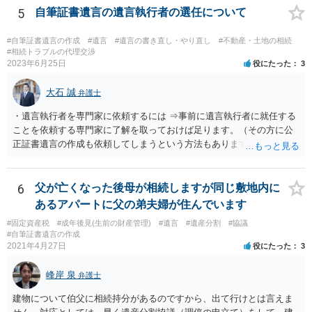
5
自筆証書遺言の遺言執行者の選任について
#自筆証書遺言の作成
#遺言
#遺言の書き直し・やり直し
#不動産・土地の相続
#相続トラブルの代理交渉
2023年6月25日
役にたった
3
大石 誠
弁護士
・遺言執行者を専門家に依頼するには ⇒事前に遺言執行者に就任する
ことを依頼する専門家に了解を取っておけば足ります。（その方に公
正証書遺言の作成も依頼してしまうという方法もあります） 事前に了
解を取るだけであれば、契約は不要ですし、契約料を払う必要もあり
ません。 遺言執行者に就任し、遺言執行が完了したときの報酬だけ、
弁護士費用としてかかります。 ・亡くなった際に、法務局に預けた自
6
父が亡くなった後母が相続しますが同じ敷地内に
筆証書遺言の存在を親族がなかったものにされる可能性 ⇒自筆の遺言
あるアパートに父の弟夫婦が住んでいます
書を法務局に保管した場合、死亡後、法務局に遺言書の有無を照会す
#固定資産税
#成年後見(生前の財産管理)
#遺言
#遺産分割
#協議
ることになりますので、「法務局に預けた自筆証書遺言の存在を親族
#自筆証書遺言の作成
がなかったもの」にすることはできません。 存在をなかったものにす
2021年4月27日
役にたった
3
るというよりも、遺言の効力を争う（遺言は無効だ）と主張する場合
がありえますが、その予防方法は、遺言者と面談してみないと判断が
峰岸 泉
弁護士
難しいです。
建物について伯父に相続持分があるのですから、出て行けとは言えま