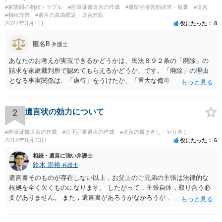
#家族間の相続トラブル
#自筆証書遺言の作成
#遺留分侵害額請求・放棄
#遺言
#相続放棄
#遺言の真偽鑑定・遺言無効
2022年3月1日
役にたった
8
匿名B
弁護士
あなたのお考えが実現できるかどうかは、民法８９２条の「廃除」の
請求を家庭裁判所で認めてもらえるかどうか、です。「廃除」の理由
となる事実関係は、「虐待」をうけたか、「重大な侮辱」を受けた
か、推定相続人たる夫に「その他著しい非行」があったか否かです。
「廃除」は遺言でも可能です（民法８９３条）。 弁護士に具体的な事
情を話して相談して、「廃除」が可能か、実際に法律相談を受けるこ
2
遺言状の効力について
とをお勧めします。
#自筆証書遺言の作成
#公正証書遺言の作成
#遺言の書き直し・やり直し
2018年8月23日
役にたった
6
相続・遺言に強い弁護士
鈴木 崇裕
弁護士
遺言書そのものが存在しない以上，お父上のご兄弟の主張は法律的な
根拠を全く欠くものになります。 したがって，主張自体，取り合う必
要がありません。 また，遺言書があろうがなかろうが，お父上のご兄
弟と面会しなければならない義務はもともとありません。 峰岸先生の
ご回答にもありますが， 代理人弁護士をたてて，その弁護士から相手