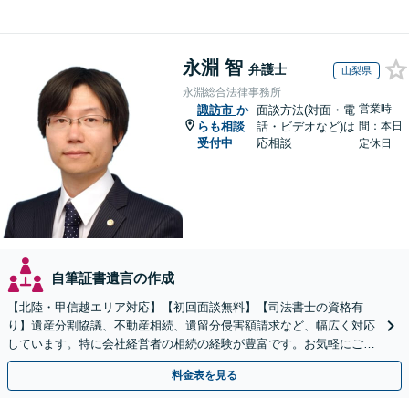
永淵 智
弁護士
山梨県
永淵総合法律事務所
営業時
諏訪市
か
面談方法(対面・電
らも相談
話・ビデオなど)は
間：本日
受付中
応相談
定休日
自筆証書遺言の作成
【北陸・甲信越エリア対応】【初回面談無料】【司法書士の資格有
り】遺産分割協議、不動産相続、遺留分侵害額請求など、幅広く対応
しています。特に会社経営者の相続の経験が豊富です。お気軽にご相
談ください。【休日・夜間面談可】【オンライン面談可】
料金表を見る