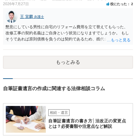
2026年7月27日
役にたった
2
王 宣麟
弁護士
懇意にしている男性に自宅のリフォーム費用を立て替えてもらった、
改修工事の契約名義はご自身という状況になりますでしょうか。 もし
そうであれば原則債務を負うのは契約であるため、残代金を捻出して
もらうよう約束した男性に支払いをお願いするしかないように思われ
ます。 入籍した場合でも、原則契約者が単独で全ての債務を負うこと
には変わりがありません。 なかなか対応に難しい案件であり、公開の
もっとみる
場でアドバイスを行うのも限界があるように思われますので、資料等
を持参のうえ個別に弁護士に相談されることをお勧めします。
自筆証書遺言の作成に関連する法律相談コラム
相続・遺言
自筆証書遺言の書き方│法改正の変更点
とは？必要書類や注意点など解説