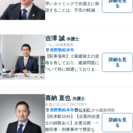
詳細を見
早いタイミングで弁護士に相
る
談することは、不安の軽減、
早期解決方法の発見、二次被
害の防止など様々な利点があ
ります。お気軽に御相談くだ
さい。
吉澤 誠
弁護士
いちい法律事務所
長野県
松本市
|
【駐車場有】２級建築士の資
詳細を見
格を有しており、建築問題に
る
ついて特に精通しておりま
す。ご依頼者さまとの信頼関
係を大切にし、迅速・丁寧な
対応を心がけております。お
忙しい方もお気軽にご相談く
喜納 直也
弁護士
ださい。
弁護士法人G.C FACTORY
長野県
松本市
松本駅
から徒歩10分
|
【松本駅10分】【企業内弁護
詳細を見
士の経験あり】企業法務・一
る
般民事・刑事事件で豊富な実