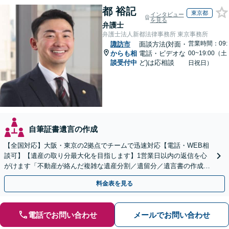
都 裕記
東京都
インタビュー
を見る
弁護士
弁護士法人新都法律事務所 東京事務所
営業時間：09:
諏訪市
面談方法(対面・
からも相
電話・ビデオな
00~19:00（土
談受付中
ど)は応相談
日祝日）
自筆証書遺言の作成
【全国対応】大阪・東京の2拠点でチームで迅速対応【電話・WEB相
談可】【遺産の取り分最大化を目指します】1営業日以内の返信を心
がけます「不動産が絡んだ複雑な遺産分割／遺留分／遺言書の作成・
執行／事業承継など、お任せください」【休日相談あり】
料金表を見る
電話でお問い合わせ
メールでお問い合わせ