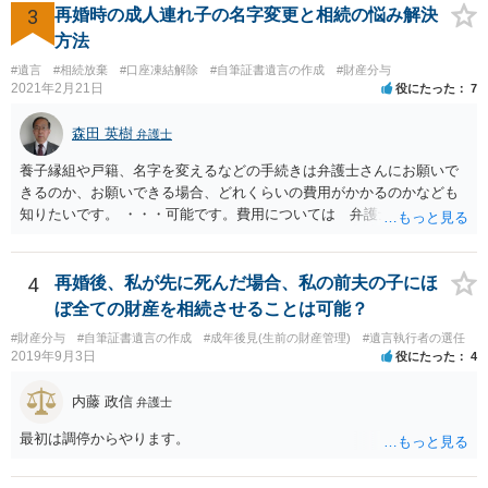
方に対して， ・相続に関する主張は法的根拠がなく，一切応じないこ
3
再婚時の成人連れ子の名字変更と相続の悩み解決
と ・今後一切の連絡をしてこないでほしいこと ・連絡を継続してくる
方法
ようであれば警察への通報や法的措置も辞さないこと などを記載した
#遺言
#相続放棄
#口座凍結解除
#自筆証書遺言の作成
#財産分与
書面を発送してもらうことがよろしいように思います。
2021年2月21日
役にたった
7
森田 英樹
弁護士
養子縁組や戸籍、名字を変えるなどの手続きは弁護士さんにお願いで
きるのか、お願いできる場合、どれくらいの費用がかかるのかなども
知りたいです。 ・・・可能です。費用については 弁護士と直接面談
の上 内容を確認し 協議の上個別に契約によって決まることになっ
ています。 やはり、成人した子のことまでごちゃごちゃ考えず、自分
の事だけ考えるべきなのでしょうか ・・・お子さんの事をまで含め良
4
再婚後、私が先に死んだ場合、私の前夫の子にほ
い解決案があればお悩みになるのは当然と言えば当然のことです。 彼
ぼ全ての財産を相続させることは可能？
と親子関係を結びたいと思っているが、名字は変えたくない・・・養
#財産分与
#自筆証書遺言の作成
#成年後見(生前の財産管理)
#遺言執行者の選任
子縁組の必要があり 氏も変更することになります。 しかし 彼は成人
2019年9月3日
役にたった
4
しているとは言え、自分の子と私の連れ子、全て平等にしたいと希
望。もちろん私もそうできればと思います。 ・・・婚姻前の契約 あ
内藤 政信
弁護士
るいは 遺言書などで その意思を実現する方法はあります。 弁護
士に相談してみてください。
最初は調停からやります。