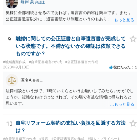
峰岸 泉
弁護士
奥様に全部相続させるのであれば，遺言書の内容は簡単です。また，
公正証書遺言以外に，遺言書預かり制度というのもあります。
9
離婚に関しての公正証書と自筆遺言書が完成して
いる状態です。不備がないかの確認は依頼できる
ものですか？
#離婚書類作成
#自筆証書遺言の作成
#公正証書遺言の作成
2023年9月13日
役にたった
1
匿名A
弁護士
法律相談という形で、1時間いくらというお願いしてみたらいかがでし
ょうか。複雑なものではなければ、その場で有益な情報は得られると
思います。
10
自宅リフォーム契約の支払い負担を回避する方法
は？
#自筆証書遺言の作成
#遺言
#公正証書遺言の作成
#個人・プライベート