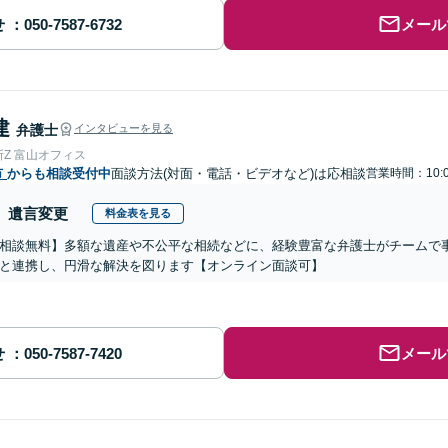
せ
メール
建
弁護士
インタビューを見る
Z 富山オフィス
市
からも相談受付中
面談方法(対面・電話・ビデオなど)は応相談
営業時間：10:0
遺言変更
料金表を見る
相談無料】多額な遺産や不公平な相続などに、経験豊富な弁護士がチームで
と連携し、円滑な解決を図ります【オンライン面談可】
せ
メール