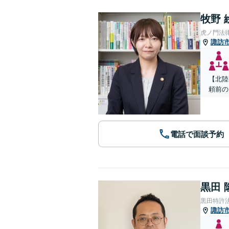
牧野 
虎ノ門法
諏訪
【北陸
頼前の
電話で面談予約
黒田 
黒田特許
諏訪