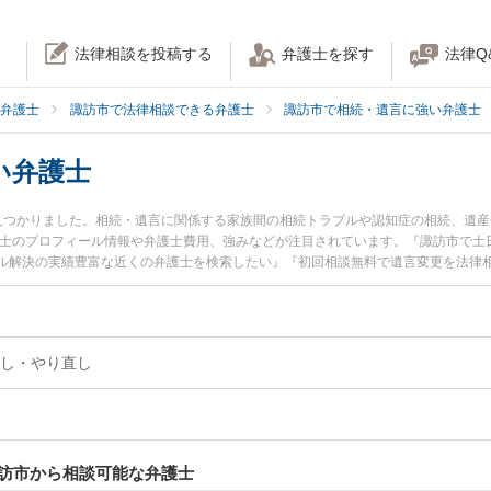
法律相談を投稿する
弁護士を探す
法律Q
弁護士
諏訪市で法律相談できる弁護士
諏訪市で相続・遺言に強い弁護士
い弁護士
見つかりました。相続・遺言に関係する家族間の相続トラブルや認知症の相続、遺
護士のプロフィール情報や弁護士費用、強みなどが注目されています。『諏訪市で土
ル解決の実績豊富な近くの弁護士を検索したい』『初回相談無料で遺言変更を法律
し・やり直し
訪市から相談可能な弁護士