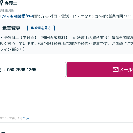
智
弁護士
法律事務所
市
からも相談受付中
面談方法(対面・電話・ビデオなど)は応相談
営業時間：09:0
遺言変更
料金表を見る
・甲信越エリア対応】【初回面談無料】【司法書士の資格有り】遺産分割協
広く対応しています。特に会社経営者の相続の経験が豊富です。お気軽にご
ライン面談可】
せ
メール
果について詳しくは
こちら
)