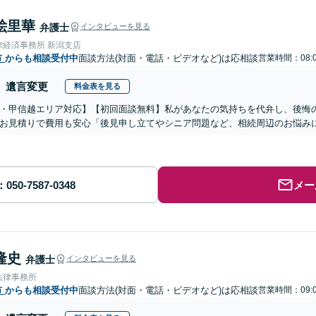
絵里華
弁護士
インタビューを見る
律経済事務所 新潟支店
市
からも相談受付中
面談方法(対面・電話・ビデオなど)は応相談
営業時間：08:0
遺言変更
料金表を見る
・甲信越エリア対応】【初回面談無料】私があなたの気持ちを代弁し、後悔
お見積りで費用も安心「後見申し立てやシニア問題など、相続周辺のお悩みに
メー
隆史
弁護士
インタビューを見る
法律事務所
市
からも相談受付中
面談方法(対面・電話・ビデオなど)は応相談
営業時間：09:0