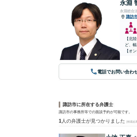
永淵 
永淵総合
諏訪
【北陸
ど、幅
【オン
電話でお問い合わ
諏訪市に所在する弁護士
諏訪市の事務所等での面談予約が可能です。
1
人の弁護士が見つかりました
(検索結