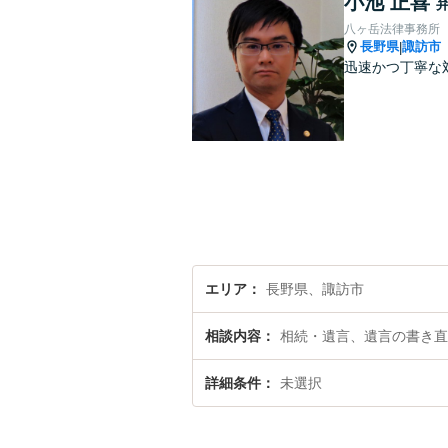
小池 正喜
八ヶ岳法律事務所
長野県
諏訪市
|
迅速かつ丁寧な
エリア
長野県、諏訪市
相談内容
相続・遺言、遺言の書き直
詳細条件
未選択