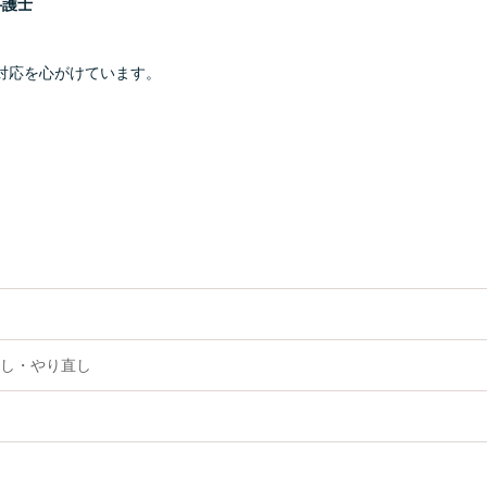
弁護士
対応を心がけています。
し・やり直し