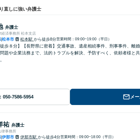
り直しに強い弁護士
地
弁護士
律経済事務所 松本支店
県
松本市
松本駅
から徒歩8分
営業時間：09:00~19:00（平日）
|
徒歩８分】【長野県に密着】交通事故、遺産相続事件、刑事事件、離婚
問題や企業法務まで、法的トラブルを解決、予防すべく、依頼者様と共
。
メー
洋祐
弁護士
法律事務所
県
伊那市
伊那市駅
から徒歩4分
営業時間：09:00~18:00（平日）
|