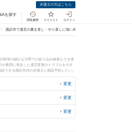
弁護士の方はこちら
&Aを探す
閲覧履歴
マイリスト
ログイン
諏訪市で遺言の書き直し・やり直しに強い弁護士
産分割等の細かな分野での絞り込み検索もでき便
日や夜間に発生した遺言変更のトラブルを今す
相談できる諏訪市内の弁護士に相談予約したい』
変更
変更
変更