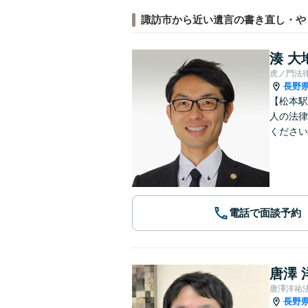
諏訪市から近い遺言の書き直し・や
湊 大
虎ノ門法
長野
【松本駅
人の法律
ください
電話で面談予約
唐澤 
唐澤洋祐
長野