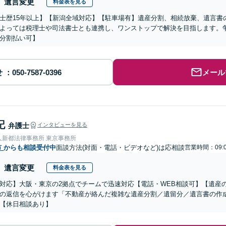
遺言変更
料金表を見る
士歴15年以上】【新潟全域対応】【駐車場有】遺産分割、相続放棄、遺言書
よっては税理士や司法書士とも連携し、ワンストップで解決を目指します。
分割払い可】
せ
メール
記
弁護士
インタビューを見る
人新都法律事務所 東京事務所
市
からも相談受付中
面談方法(対面・電話・ビデオなど)は応相談
営業時間：09:0
遺言変更
料金表を見る
対応】大阪・東京の2拠点でチームで迅速対応【電話・WEB相談可】【遺産
の返信を心がけます「不動産が絡んだ複雑な遺産分割／遺留分／遺言書の作
【休日相談あり】