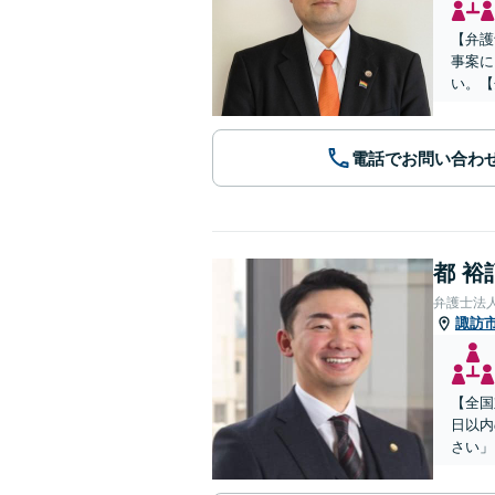
【弁護
事案に
い。【
電話でお問い合わ
都 裕
弁護士法
諏訪
【全国
日以内
さい」