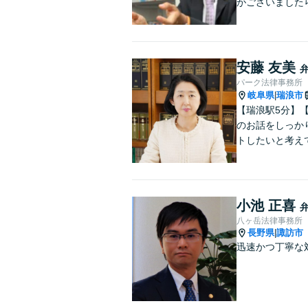
がございました
安藤 友美
パーク法律事務所
岐阜県
瑞浪市
|
【瑞浪駅5分】
のお話をしっか
トしたいと考え
小池 正喜
八ヶ岳法律事務所
長野県
諏訪市
|
迅速かつ丁寧な