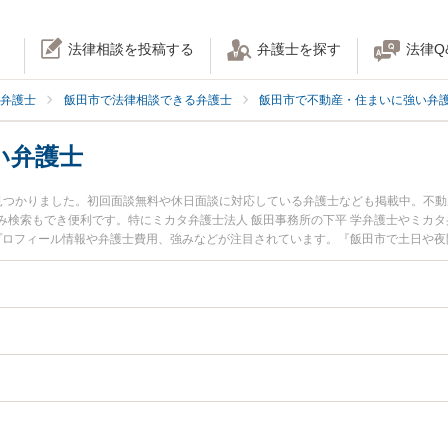
法律相談を投稿する
弁護士を探す
法律Q
弁護士
飯田市で法律相談できる弁護士
飯田市で不動産・住まいに強い弁
い弁護士
見つかりました。初回面談無料や休日面談に対応している弁護士なども掲載中。不
検索もでき便利です。特にミカタ弁護士法人 飯田事務所の下平 学弁護士やミカタ
のプロフィール情報や弁護士費用、強みなどが注目されています。『飯田市で土日や
の実績豊富な近くの弁護士を検索したい』『初回相談無料で事故物件を法律相談で