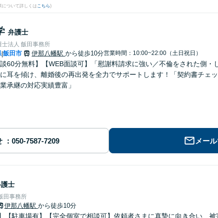
果について詳しくは
こちら
)
学
弁護士
護士法人 飯田事務所
県
飯田市
伊那八幡駅
から徒歩10分
営業時間：10:00~22:00（土日祝日）
|
談60分無料】【WEB面談可】「慰謝料請求に強い／不倫をされた側・
に耳を傾け、離婚後の再出発を全力でサポートします！「契約書チェッ
業承継の対応実績豊富」
せ
メール
弁護士
飯田事務所
伊那八幡駅
から徒歩10分
分】【駐車場有】【完全個室で相談可】依頼者さまに真摯に向き合い、被