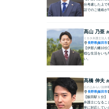
分考慮した上で
話でのご連絡が
髙山 乃亜
ミカタ弁護士法人 
長野県
飯田市
|
【伊那八幡10
穏な生活をいち
い。
髙橋 伸夫
丘の上みらい法律
長野県
飯田市
|
【飯田駅１分】
弁護士になるこ
寧に対応してい