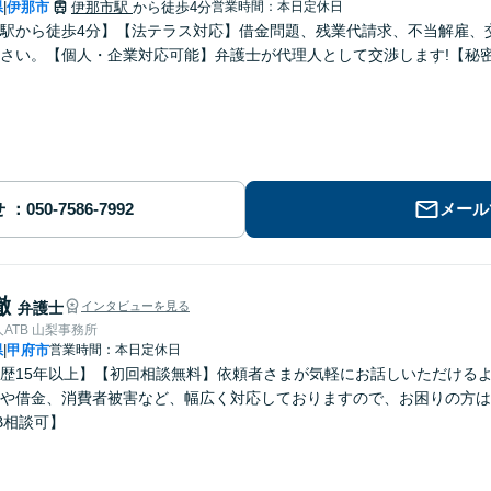
県
伊那市
伊那市駅
から徒歩4分
営業時間：本日定休日
|
駅から徒歩4分】【法テラス対応】借金問題、残業代請求、不当解雇、
さい。【個人・企業対応可能】弁護士が代理人として交渉します!【秘
せ
メール
徹
弁護士
インタビューを見る
ATB 山梨事務所
県
甲府市
営業時間：本日定休日
|
歴15年以上】【初回相談無料】依頼者さまが気軽にお話しいただける
や借金、消費者被害など、幅広く対応しておりますので、お困りの方は
B相談可】