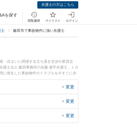
弁護士の方はこちら
&Aを探す
閲覧履歴
マイリスト
ログイン
護士
飯田市で事故物件に強い弁護士
動産・住まいに関係する立ち退き交渉や家賃交
弁護士法人 飯田事務所の佐藤 遼平弁護士、ミカ
夜間に発生した事故物件のトラブルを今すぐに弁
きる飯田市内の弁護士に相談予約したい』などで
変更
変更
変更