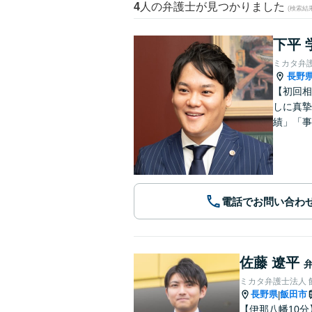
4
人の弁護士が見つかりました
(検索結
下平 
ミカタ弁
長野
【初回相
しに真摯
績」「事
電話でお問い合わ
佐藤 遼平
ミカタ弁護士法人 
長野県
飯田市
|
【伊那八幡10