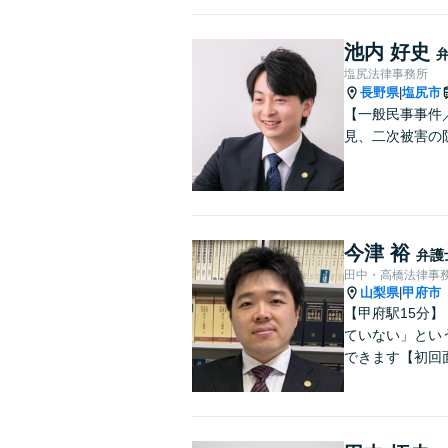
池内 好史
塩尻法律事務所
長野県
塩尻市
|
【一般民事事件
見、二次被害の
今津 裕
弁護
田中・高橋法律事
山梨県
甲府市
|
【甲府駅15分
ていない」とい
できます【初回