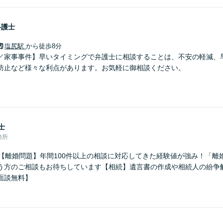
弁護士
塩尻駅
から徒歩8分
／家事事件】早いタイミングで弁護士に相談することは、不安の軽減、
防止など様々な利点があります。お気軽に御相談ください。
士
務所
】【離婚問題】年間100件以上の相談に対応してきた経験値が強み！「離
う方のご相談もお待ちしています【相続】遺言書の作成や相続人の紛争
面談無料】