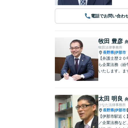
電話でお問い合わ
牧田 豊彦
牧田法律事務所
長野県
伊那市
|
【弁護士歴２０
ら企業法務（紛
いたします。ま
太田 明良
ひなた法律事務所
長野県
伊那市
|
【伊那市駅近く
／企業法務など