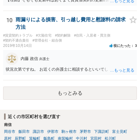
話ですので、騒音問題とは切り離して考えることになります。 さて騒
音ですが、まず「受忍限度論」という考え方がありますのでここから
説明します。 誰しも日々の生活をするにあたり、足音・洗濯機・掃除
10
雨漏りによる損害、引っ越し費用と慰謝料の請求
機・風呂の水音など音を発生させるのはお互い様ですので、音に敏感
方法
な人であっても一定のレベルの音までは甘受しなければなりません。
#賃貸契約トラブル
#欠陥住宅
#契約解除
#住民・入居者・買主側
そして、もし騒音が「一般人基準」で我慢できないレベルの音を継続
#契約不適合責任
#管理会社・組合側
的に出している場合は、慰謝料を支払う義務が生じることになりま
2019年10月14日
役にたった
3
す。 ただし、個人の印象で「騒音が大きい」と言っても取り合っては
もらえないので（逆にクレーマー扱いの憂き目に遭います）、最寄り
内藤 政信
弁護士
の自治体に相談して騒音の測定器を貸してもらうなど、客観的な証拠
を集めるところから始めましょう。 そこまでする精神的な余裕がない
状況次第ですね。 お近くの弁護士に相談するといいでしょう。
方は、端的に静かな場所に引っ越すことをお勧めします。
もっとみる
近くの市区町村を選び直す
南信
岡谷市
飯田市
諏訪市
伊那市
駒ヶ根市
茅野市
下諏訪町
富士見町
原村
辰野町
箕輪町
飯島町
南箕輪村
中川村
宮田村
松川町