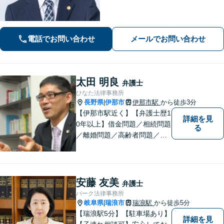
など、幅広く対応しておりますので、
お困りの方はぜひ一度ご相談くださ
い。【電話・メール・WEB相談可】
電話でお問い合わせ
メールでお問い合わせ
太田 明良
弁護士
ひなた法律事務所
長野県
伊那市
伊那市駅
から徒歩3分
|
【伊那市駅近く】【弁護士歴1
詳細を見
0年以上】借金問題／相続問題
る
／離婚問題／高齢者問題／相
続問題／環境問題／企業法務
など、幅広い法律トラブルの
ご相談を承ります。【地域に
根ざした弁護士】もし何かお
安藤 友美
弁護士
困りな事がございましたらお
パーク法律事務所
気軽にご相談ください。
岐阜県
瑞浪市
瑞浪駅
から徒歩5分
|
【瑞浪駅5分】【駐車場あり】
詳細を見