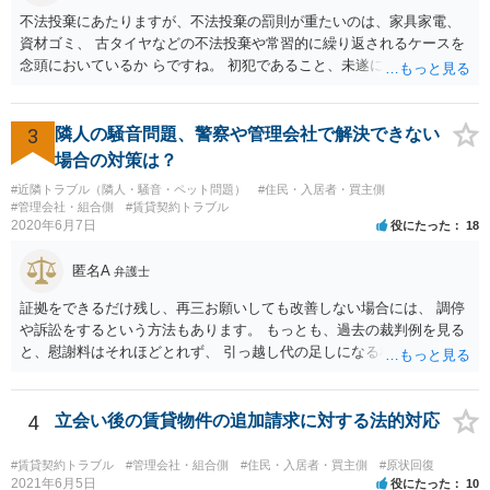
不法投棄にあたりますが、不法投棄の罰則が重たいのは、家具家電、
資材ゴミ、 古タイヤなどの不法投棄や常習的に繰り返されるケースを
念頭においているか らですね。 初犯であること、未遂に終わっている
ことから、かりに通報され、事情聴取が あったとしても、起訴される
ことはないでしょう。 様子見でいいでしょう。
3
隣人の騒音問題、警察や管理会社で解決できない
場合の対策は？
#近隣トラブル（隣人・騒音・ペット問題）
#住民・入居者・買主側
#管理会社・組合側
#賃貸契約トラブル
2020年6月7日
役にたった
18
匿名A
弁護士
証拠をできるだけ残し、再三お願いしても改善しない場合には、 調停
や訴訟をするという方法もあります。 もっとも、過去の裁判例を見る
と、慰謝料はそれほどとれず、 引っ越し代の足しになる程度に終わっ
てしまうかもしれません。
4
立会い後の賃貸物件の追加請求に対する法的対応
#賃貸契約トラブル
#管理会社・組合側
#住民・入居者・買主側
#原状回復
2021年6月5日
役にたった
10