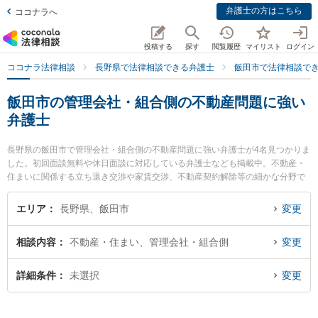
弁護士の方はこちら
ココナラへ
投稿する
探す
閲覧履歴
マイリスト
ログイン
ココナラ法律相談
長野県で法律相談できる弁護士
飯田市で法律相談で
飯田市の管理会社・組合側の不動産問題に強い
弁護士
長野県の飯田市で管理会社・組合側の不動産問題に強い弁護士が4名見つかりま
した。初回面談無料や休日面談に対応している弁護士なども掲載中。不動産・
住まいに関係する立ち退き交渉や家賃交渉、不動産契約解除等の細かな分野で
の絞り込み検索もでき便利です。特にミカタ弁護士法人 飯田事務所の下平 学弁
護士やミカタ弁護士法人 飯田事務所の佐藤 遼平弁護士、ミカタ弁護士法人 飯
エリア
長野県、飯田市
変更
田事務所の髙山 乃亜弁護士のプロフィール情報や弁護士費用、強みなどが注目
されています。『飯田市で土日や夜間に発生した管理会社・組合側の不動産問
相談内容
不動産・住まい、管理会社・組合側
変更
題のトラブルを今すぐに弁護士に相談したい』『管理会社・組合側の不動産問
題のトラブル解決の実績豊富な近くの弁護士を検索したい』『初回相談無料で
管理会社・組合側の不動産問題を法律相談できる飯田市内の弁護士に相談予約
詳細条件
未選択
変更
したい』などでお困りの相談者さんにおすすめです。