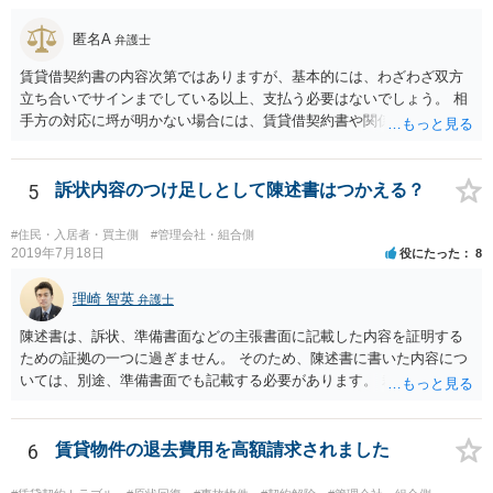
匿名A
弁護士
賃貸借契約書の内容次第ではありますが、基本的には、わざわざ双方
立ち合いでサインまでしている以上、支払う必要はないでしょう。 相
手方の対応に埒が明かない場合には、賃貸借契約書や関係資料を個別
に弁護士に見せ、対応方針をご検討いただくことをお勧めいたしま
す。
5
訴状内容のつけ足しとして陳述書はつかえる？
#住民・入居者・買主側
#管理会社・組合側
2019年7月18日
役にたった
8
理崎 智英
弁護士
陳述書は、訴状、準備書面などの主張書面に記載した内容を証明する
ための証拠の一つに過ぎません。 そのため、陳述書に書いた内容につ
いては、別途、準備書面でも記載する必要があります。 裁判所は弁論
の全趣旨から、主張書面で主張していない事実についても認定する場
合もありますが、 基本的には、主張書面で主張する必要があるという
ことになります。
6
賃貸物件の退去費用を高額請求されました