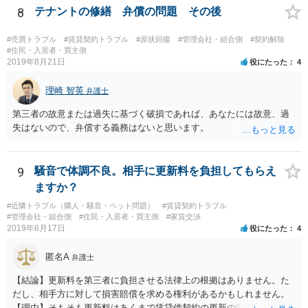
8
テナントの修繕 弁償の問題 その後
#売買トラブル
#賃貸契約トラブル
#原状回復
#管理会社・組合側
#契約解除
#住民・入居者・買主側
2019年8月21日
役にたった
4
理崎 智英
弁護士
第三者の故意または過失に基づく破損であれば、あなたには故意、過
失はないので、弁償する義務はないと思います。
9
騒音で体調不良。相手に更新料を負担してもらえ
ますか？
#近隣トラブル（隣人・騒音・ペット問題）
#賃貸契約トラブル
#管理会社・組合側
#住民・入居者・買主側
#家賃交渉
2019年6月17日
役にたった
4
匿名A
弁護士
【結論】更新料を第三者に負担させる法律上の根拠はありません。た
だし、相手方に対して損害賠償を求める権利があるかもしれません。
【理由】そもそも更新料はあくまで賃貸借契約の更新の際の手数料の