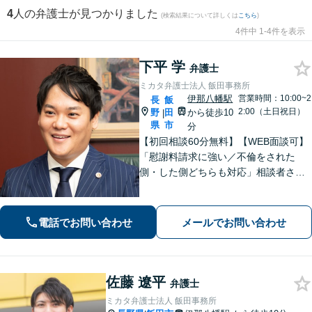
4
人の弁護士が見つかりました
(検索結果について詳しくは
こちら
)
4件中 1-4件を表示
下平 学
弁護士
ミカタ弁護士法人 飯田事務所
伊那八幡駅
営業時間：10:00~2
長
飯
2:00（土日祝日）
野
田
から徒歩10
|
県
市
分
【初回相談60分無料】【WEB面談可】
「慰謝料請求に強い／不倫をされた
側・した側どちらも対応」相談者さま
のお話しに真摯に耳を傾け、離婚後の
再出発を全力でサポートします！「契
約書チェック・労務対応など企業法務
電話でお問い合わせ
メールでお問い合わせ
の豊富な実績」「事業承継の対応実績
豊富」
佐藤 遼平
弁護士
ミカタ弁護士法人 飯田事務所