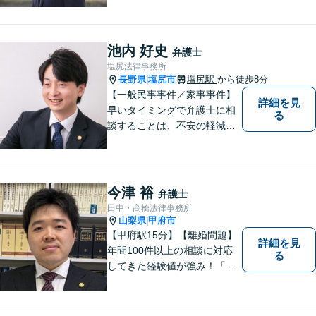
池内 好史
弁護士
塩尻法律事務所
長野県
塩尻市
塩尻駅
から徒歩8分
|
【一般民事事件／家事事件】
詳細を見
早いタイミングで弁護士に相
る
談することは、不安の軽減、
早期解決方法の発見、二次被
害の防止など様々な利点があ
ります。お気軽に御相談くだ
さい。
今津 裕
弁護士
田中・高橋法律事務所
山梨県
甲府市
|
【甲府駅15分】【離婚問題】
詳細を見
年間100件以上の相談に対応
る
してきた経験値が強み！「離
婚する決意が固まっていな
い」という方のご相談もお待
ちしています【相続】遺言書