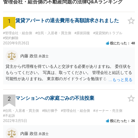
管理会社・組合側の不動産問題の法律Q&Aランキング
ションをご提案いたします。
1
賃貸アパートの退去費用を高額請求されました
#管理会社・組合側
#住民・入居者・買主側
#原状回復
#賃貸契約トラブル
#契約解除
2020年9月26日
役にたった
48
内藤 政信
弁護士
貸主から代理権を得ている人と交渉する必要がありますね。 委任状を
もらってください。 写真は、取ってください。 管理会社と結託してる
可能性がありますね。 東京都のガイドラインを勉強するといいでしょ
う。 払わずに、調停を申し立てるといいでしょう。
2
マンションへの家庭ごみの不法投棄
#住民・入居者・買主側
#執行猶予
#管理会社・組合側
#オーナー・売主側
#不起訴
2022年3月5日
役にたった
26
内藤 政信
弁護士