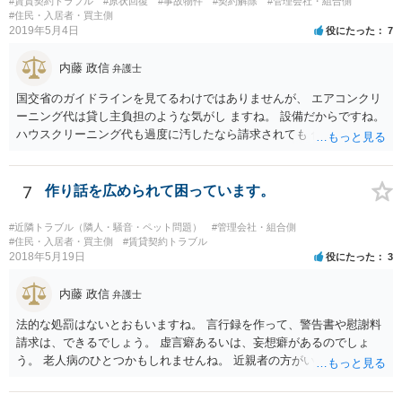
#賃貸契約トラブル
#原状回復
#事故物件
#契約解除
#管理会社・組合側
#住民・入居者・買主側
2019年5月4日
役にたった
7
内藤 政信
弁護士
国交省のガイドラインを見てるわけではありませんが、 エアコンクリ
ーニング代は貸し主負担のような気がし ますね。 設備だからですね。
ハウスクリーニング代も過度に汚したなら請求されても 仕方ないでし
ょうが、生活上の通常の汚れならば、貸し主 負担だと思いますね。 次
の借主のための清掃だと思いますね。 ほっといて争ってみたらいいで
しょう。
7
作り話を広められて困っています。
#近隣トラブル（隣人・騒音・ペット問題）
#管理会社・組合側
#住民・入居者・買主側
#賃貸契約トラブル
2018年5月19日
役にたった
3
内藤 政信
弁護士
法的な処罰はないとおもいますね。 言行録を作って、警告書や慰謝料
請求は、できるでしょう。 虚言癖あるいは、妄想癖があるのでしょ
う。 老人病のひとつかもしれませんね。 近親者の方がいれば、話を通
してみるのもありでしょう。