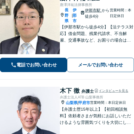
唐澤洋祐法律事務所
長
伊
伊那市駅
から
営業時間：本
野
那
|
日定休日
徒歩4分
県
市
【伊那市駅から徒歩4分】【法テラス対
応】借金問題、残業代請求、不当解
雇、交通事故など、お困りの場合はす
ぐにご相談ください。【個人・企業対
応可能】弁護士が代理人として交渉し
ます!【秘密厳守】【破産管財人】
電話でお問い合わせ
メールでお問い合わせ
木下 徹
弁護士
インタビューを見る
弁護士法人ATB 山梨事務所
山梨県
甲府市
営業時間：本日定休日
|
【弁護士歴15年以上】【初回相談無
料】依頼者さまが気軽にお話しいただ
けるような雰囲気づくりを大切にして
います。交通事故や借金、消費者被害