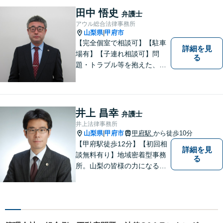
の作成や相続人の紛争解決ま
田中 悟史
弁護士
で幅広く対応できます【初回
アウル総合法律事務所
面談無料】
山梨県
甲府市
|
【完全個室で相談可】【駐車
詳細を見
場有】【子連れ相談可】問
る
題・トラブル等を抱えた、ま
たは、未然に防ぎたいとお考
えの場合には、お気軽にご相
談ください。 法的な観点から
分析し、解決に向けてどのよ
井上 昌幸
弁護士
うな方法・手段を取ることが
井上法律事務所
良いのか等を助言させていた
山梨県
甲府市
甲府駅
から徒歩10分
|
だきます。
【甲府駅徒歩12分】【初回相
詳細を見
談無料有り】地域密着型事務
る
所。山梨の皆様の力になるべ
く、日々研鑽を積み重ねてお
ります。交通事故、遺産相
続、債務など、お困りごとは
なんでもご相談ください。将
来を見据えた適切なソリュー