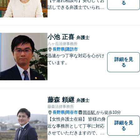
【子連れ相談可】安心してお
る
話しできる弁護士でいられる
ように、依頼者の方のお話を
しっかり伺い分かりやすく親
身にサポートさせていただき
ます。より良い解決ができる
小池 正喜
弁護士
ようサポートしたいと考えて
八ヶ岳法律事務所
おります。
長野県
諏訪市
|
迅速かつ丁寧な対応を心がけ
詳細を見
ています。
る
藤森 頼継
弁護士
藤森法律事務所
長野県
岡谷市
岡谷駅
から徒歩10分
|
【女性弁護士在籍】 皆様の身
詳細を見
近な事務所として丁寧に対応
る
させていただきますので、お
気軽にお電話下さい。