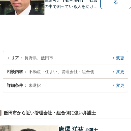
相談可】【駐車場有】「社会
る
の中で困っている人を助けた
い」との思いから、弁護士に
なることを志しました。多く
の方から相談しやすい弁護士
であることを心がけ、誠実
に、そして丁寧に対応してい
きます。
エリア
長野県、飯田市
変更
相談内容
不動産・住まい、管理会社・組合側
変更
詳細条件
未選択
変更
飯田市から近い管理会社・組合側に強い弁護士
唐澤 洋祐
弁護士