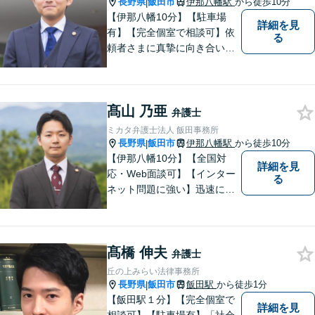
長野県
飯田市
伊那八幡駅
から徒歩10分
|
【伊那八幡10分】【駐車場
詳細を見
有】【完全個室で相談可】依
る
頼者さまに真摯に向き合い、
被害者の方のことも十分考慮
した上で事件を解決していき
ます。当事務所の対象エリア
髙山 乃亜
は日本全国です。 遠方の方は
弁護士
Web面談や電話でのご連絡が
ミカタ弁護士法人 飯田事務所
可能です。
長野県
飯田市
伊那八幡駅
から徒歩10分
|
【伊那八幡10分】【全国対
詳細を見
応・Web面談可】【インター
る
ネット問題に強い】迅速に対
応し、依頼者さまの平穏な生
活をいち早く取り戻すサポー
トをさせていただきます。ど
髙橋 伸夫
のようなことでも、お気軽に
弁護士
ご相談ください。
丘の上みらい法律事務所
長野県
飯田市
飯田駅
から徒歩1分
|
【飯田駅１分】【完全個室で
詳細を見