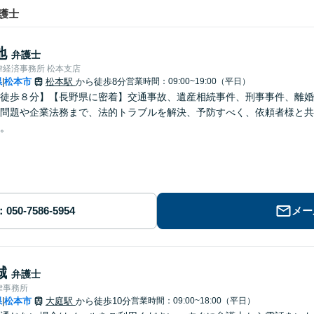
護士
地
弁護士
律経済事務所 松本支店
県
松本市
松本駅
から徒歩8分
営業時間：09:00~19:00（平日）
|
徒歩８分】【長野県に密着】交通事故、遺産相続事件、刑事事件、離婚
問題や企業法務まで、法的トラブルを解決、予防すべく、依頼者様と共
。
メー
誠
弁護士
律事務所
県
松本市
大庭駅
から徒歩10分
営業時間：09:00~18:00（平日）
|