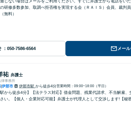
通じない場合はメールをご利用ください。すぐに弁護士から電話をいた
の研修多数参加、取調べ拒否権を実現する会（ＲＡＩＳ）会員、裁判員
（無料）
せ
メール
洋祐
弁護士
法律事務所
県
伊那市
伊那市駅
から徒歩4分
営業時間：09:00~18:00（平日）
|
駅から徒歩4分】【法テラス対応】借金問題、残業代請求、不当解雇、
さい。【個人・企業対応可能】弁護士が代理人として交渉します!【秘