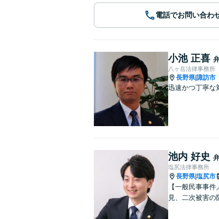
電話でお問い合わ
小池 正喜
八ヶ岳法律事務所
長野県
諏訪市
|
迅速かつ丁寧な
池内 好史
塩尻法律事務所
長野県
塩尻市
|
【一般民事事件
見、二次被害の