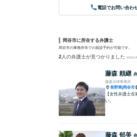
電話でお問い合わ
岡谷市に所在する弁護士
岡谷市の事務所等での面談予約が可能です。
2
人の弁護士が見つかりました
(検索結
藤森 頼継
藤森法律事務所
長野県
岡谷市
|
【女性弁護士在
い。
藤森 郁美