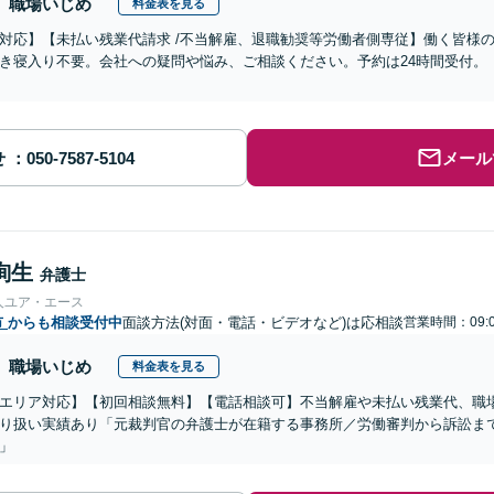
職場いじめ
料金表を見る
対応】【未払い残業代請求 /不当解雇、退職勧奨等労働者側専従】働く皆様
き寝入り不要。会社への疑問や悩み、ご相談ください。予約は24時間受付。
せ
メール
絢生
弁護士
人ユア・エース
市
からも相談受付中
面談方法(対面・電話・ビデオなど)は応相談
営業時間：09:0
職場いじめ
料金表を見る
エリア対応】【初回相談無料】【電話相談可】不当解雇や未払い残業代、職
り扱い実績あり「元裁判官の弁護士が在籍する事務所／労働審判から訴訟ま
」