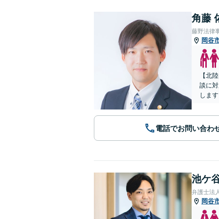
角藤 
藤野法律
岡谷
【北陸
談に対
します
電話でお問い合わ
池ケ谷
弁護士法
岡谷