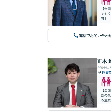
【全国
でも泣
可】
電話でお問い合わ
正木 
弁護士法
岡谷
【全国
題の取
を立案