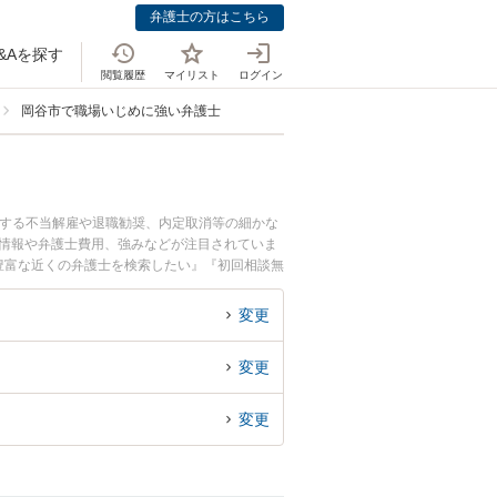
弁護士の方はこちら
&Aを探す
閲覧履歴
マイリスト
ログイン
岡谷市で職場いじめに強い弁護士
係する不当解雇や退職勧奨、内定取消等の細かな
ル情報や弁護士費用、強みなどが注目されていま
豊富な近くの弁護士を検索したい』『初回相談無
変更
変更
変更