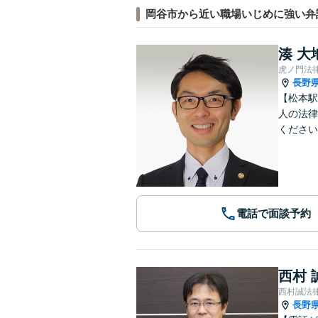
岡谷市から近い職場いじめに強い弁
湊 大
虎ノ門法
長野
【松本駅
人の法律
ください
電話で面談予約
西村 
西村誠法
長野