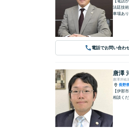
【電話が
法廷技術
車場あり
電話でお問い合わ
唐澤 
唐澤洋祐
長野
【伊那市
相談くだ