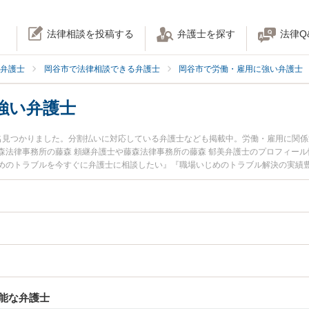
法律相談を投稿する
弁護士を探す
法律Q
弁護士
岡谷市で法律相談できる弁護士
岡谷市で労働・雇用に強い弁護士
強い弁護士
名見つかりました。分割払いに対応している弁護士なども掲載中。労働・雇用に関
森法律事務所の藤森 頼継弁護士や藤森法律事務所の藤森 郁美弁護士のプロフィー
めのトラブルを今すぐに弁護士に相談したい』『職場いじめのトラブル解決の実績
護士に相談予約したい』などでお困りの相談者さんにおすすめです。
能な弁護士