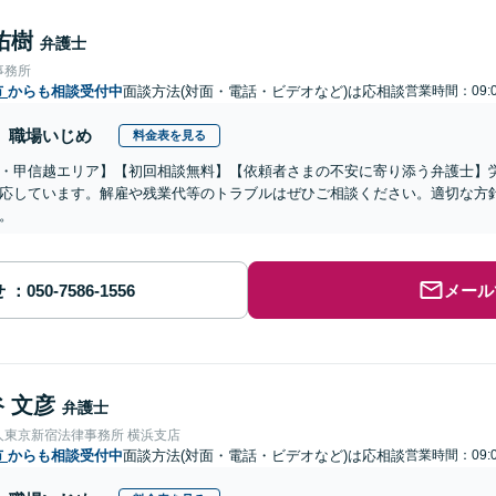
佑樹
弁護士
事務所
市
からも相談受付中
面談方法(対面・電話・ビデオなど)は応相談
営業時間：09:0
職場いじめ
料金表を見る
・甲信越エリア】【初回相談無料】【依頼者さまの不安に寄り添う弁護士】
応しています。解雇や残業代等のトラブルはぜひご相談ください。適切な方
。
せ
メール
 文彦
弁護士
人東京新宿法律事務所 横浜支店
市
からも相談受付中
面談方法(対面・電話・ビデオなど)は応相談
営業時間：09:0