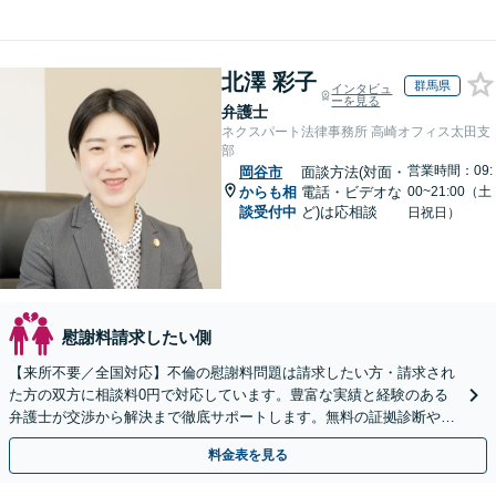
北澤 彩子
群馬県
インタビュ
ーを見る
弁護士
ネクスパート法律事務所 高崎オフィス太田支
部
営業時間：09:
岡谷市
面談方法(対面・
からも相
電話・ビデオな
00~21:00（土
談受付中
ど)は応相談
日祝日）
慰謝料請求したい側
【来所不要／全国対応】不倫の慰謝料問題は請求したい方・請求され
た方の双方に相談料0円で対応しています。豊富な実績と経験のある
弁護士が交渉から解決まで徹底サポートします。無料の証拠診断や着
手金の返還保証もありますので安心してご相談ください。
料金表を見る