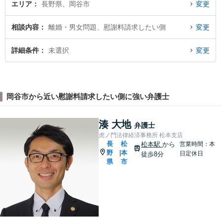
エリア
長野県、岡谷市
変更
相談内容
離婚・男女問題、慰謝料請求したい側
変更
詳細条件
未選択
変更
岡谷市から近い慰謝料請求したい側に強い弁護士
湊 大地
弁護士
虎ノ門法律経済事務所 松本支店
長
松
松本駅
から
営業時間：本
野
本
|
日定休日
徒歩8分
県
市