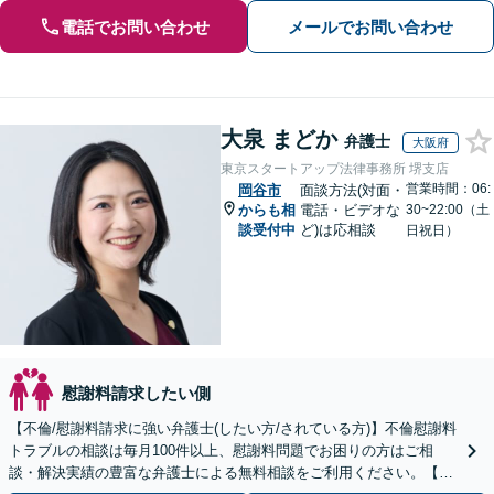
電話でお問い合わせ
メールでお問い合わせ
大泉 まどか
弁護士
大阪府
東京スタートアップ法律事務所 堺支店
営業時間：06:
岡谷市
面談方法(対面・
からも相
電話・ビデオな
30~22:00（土
談受付中
ど)は応相談
日祝日）
慰謝料請求したい側
【不倫/慰謝料請求に強い弁護士(したい方/されている方)】不倫慰謝料
トラブルの相談は毎月100件以上、慰謝料問題でお困りの方はご相
談・解決実績の豊富な弁護士による無料相談をご利用ください。【不