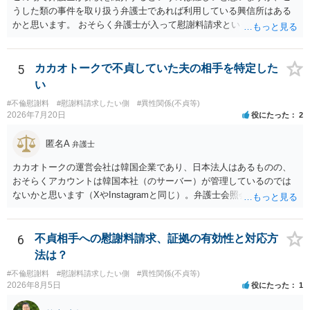
うした類の事件を取り扱う弁護士であれば利用している興信所はある
かと思います。 おそらく弁護士が入って慰謝料請求という流れになる
かと思いますので、いずれにせよ一度法律相談に行かれることをお勧
めします。
5
カカオトークで不貞していた夫の相手を特定した
い
#不倫慰謝料
#慰謝料請求したい側
#異性関係(不貞等)
2026年7月20日
役にたった
2
匿名A
弁護士
カカオトークの運営会社は韓国企業であり、日本法人はあるものの、
おそらくアカウントは韓国本社（のサーバー）が管理しているのでは
ないかと思います（XやInstagramと同じ）。弁護士会照会は日本法に
基づく制度であり、送付先は日本国内とするのが原則で、外国企業に
対する照会は基本的にできないと解されています（弁護士会によって
は例外的に認める扱いもありますが、かなり限定されているので一般
6
不貞相手への慰謝料請求、証拠の有効性と対応方
的ではないでしょう）。もし韓国本社がアカウント管理をしているな
法は？
ら、日本法人へ送っても「ウチでは管理していない」という回答にな
#不倫慰謝料
#慰謝料請求したい側
#異性関係(不貞等)
ります。 個人で直接他人のID情報の開示を求めても拒否されるでしょ
2026年8月5日
役にたった
1
う。