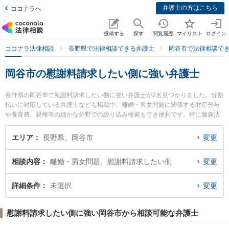
弁護士の方はこちら
ココナラへ
投稿する
探す
閲覧履歴
マイリスト
ログイン
ココナラ法律相談
長野県で法律相談できる弁護士
岡谷市で法律相談で
岡谷市の慰謝料請求したい側に強い弁護士
長野県の岡谷市で慰謝料請求したい側に強い弁護士が2名見つかりました。分割
払いに対応している弁護士なども掲載中。離婚・男女問題に関係する財産分与
や養育費、親権等の細かな分野での絞り込み検索もでき便利です。特に藤森法
律事務所の藤森 郁美弁護士や藤森法律事務所の藤森 頼継弁護士のプロフィール
情報や弁護士費用、強みなどが注目されています。『岡谷市で土日や夜間に発
エリア
長野県、岡谷市
変更
生した慰謝料請求したい側のトラブルを今すぐに弁護士に相談したい』『慰謝
料請求したい側のトラブル解決の実績豊富な近くの弁護士を検索したい』『初
相談内容
離婚・男女問題、慰謝料請求したい側
変更
回相談無料で慰謝料請求したい側を法律相談できる岡谷市内の弁護士に相談予
約したい』などでお困りの相談者さんにおすすめです。
詳細条件
未選択
変更
慰謝料請求したい側に強い岡谷市から相談可能な弁護士