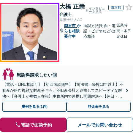
大橋 正崇
東京都
インタビュ
ーを見る
弁護士
弁護士法人AO
営業時
岡谷市
か
面談方法(対面・電
らも相談
話・ビデオなど)は
間：本日
受付中
応相談
定休日
慰謝料請求したい側
【電話・LINE相談可】【初回面談無料】【司法書士経験10年以上】不
動産が絡む複雑な財産分与も、不動産会社と連携してスピーディな解
決へ【弁護士が複数人在籍】事務所内で連携し問題解決へ【休日・夜
間面談可】【子連れ相談可】【虎ノ門駅1分】
事例を見る(1件)
料金表を見る
電話で面談予約
メールでお問い合わせ