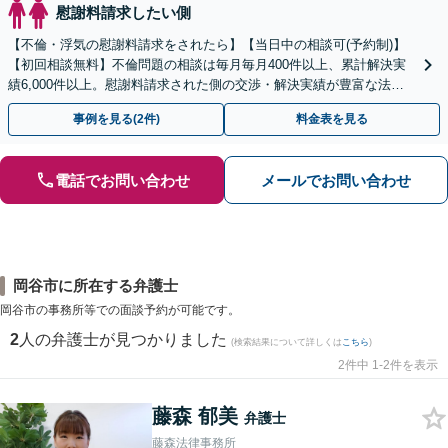
慰謝料請求したい側
【不倫・浮気の慰謝料請求をされたら】【当日中の相談可(予約制)】
【初回相談無料】不倫問題の相談は毎月毎月400件以上、累計解決実
績6,000件以上。慰謝料請求された側の交渉・解決実績が豊富な法律
事務所です。
事例を見る(2件)
料金表を見る
電話でお問い合わせ
メールでお問い合わせ
岡谷市に所在する弁護士
岡谷市の事務所等での面談予約が可能です。
2
人の弁護士が見つかりました
(検索結果について詳しくは
こちら
)
2件中 1-2件を表示
藤森 郁美
弁護士
藤森法律事務所