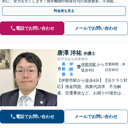
めに、全力を尽くします！熟年離婚や財産分与の実績豊富。不貞慰謝
料もお任せ下さい。
料金表を見る
電話でお問い合わせ
メールでお問い合わせ
唐澤 洋祐
弁護士
唐澤洋祐法律事務所
長
伊
伊那市駅
から
営業時間：本
野
那
|
日定休日
徒歩4分
県
市
【伊那市駅から徒歩4分】【法テラス対
応】借金問題、残業代請求、不当解
雇、交通事故など、お困りの場合はす
ぐにご相談ください。【個人・企業対
応可能】弁護士が代理人として交渉し
ます!【秘密厳守】【破産管財人】
電話でお問い合わせ
メールでお問い合わせ