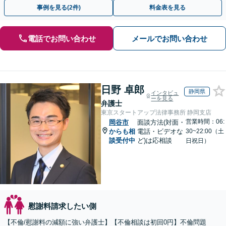
倫相談は初回0円】【全国対応】
事例を見る(2件)
料金表を見る
電話でお問い合わせ
メールでお問い合わせ
日野 卓郎
静岡県
インタビュ
ーを見る
弁護士
東京スタートアップ法律事務所 静岡支店
営業時間：06:
岡谷市
面談方法(対面・
からも相
電話・ビデオな
30~22:00（土
談受付中
ど)は応相談
日祝日）
慰謝料請求したい側
【不倫/慰謝料の減額に強い弁護士】【不倫相談は初回0円】不倫問題