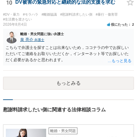
準備書面で的確な指摘ができれば裁判所の理解も深まると思います
10
DV被害の緊急対応と継続的な法的支援を求む
が、和解のときに裁判所から開示された金額からさらに判決金額が増
えるかどうかは、裁判官の個性に依る点が大きいので、何ともいえま
#DV・暴力
#モラハラ
#離婚協議
#慰謝料請求したい側
#暴行・傷害罪
せん。
#生活費を渡さない
2026年8月4日
役にたった
2
離婚・男女問題に強い弁護士
泉 亮介
弁護士
こちらで弁護士を探すことは出来ないため，ココナラの中でお探しい
ただいてご連絡をお取りいただくか，インターネット等でお探しいた
だく必要があるかと思われます。
もっとみる
慰謝料請求したい側に関連する法律相談コラム
離婚・男女問題