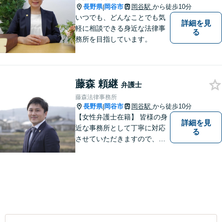
長野県
岡谷市
岡谷駅
から徒歩10分
|
いつでも、どんなことでも気
詳細を見
軽に相談できる身近な法律事
る
務所を目指しています。
藤森 頼継
弁護士
藤森法律事務所
長野県
岡谷市
岡谷駅
から徒歩10分
|
【女性弁護士在籍】 皆様の身
詳細を見
近な事務所として丁寧に対応
る
させていただきますので、お
気軽にお電話下さい。