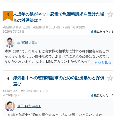
ら２０％程度が設定されていることがあります。訴訟に移行する場合
には、追加着手金や日当、実費が発生することもあります。 もっと
も、証拠が十分にあるか、相手方の住所・勤務先が分かるか、慰謝料
3
未成年の娘がネット恋愛で慰謝料請求を受けた場
額、離婚の有無、交渉で終わるか訴訟まで見込むかによって、費用は
合の対処法は？
変わり得ます。依頼前に、交渉だけの場合、訴訟になった場合、回収
#慰謝料請求された側
#慰謝料請求したい側
#裁判
#婚約破棄
できなかった場合の費用を確認しておくとよいでしょう。 弁護士選び
2026年7月27日
役にたった
3
では、不貞慰謝料案件の経験が相応にあるか、費用体系が明確か、見
通しを過度に楽観的に言い過ぎないか、質問に具体的に答えてくれる
王 宣麟
弁護士
か、連絡方法（メール、電話、弁護士直接か事務局員を介するかな
ど）や対応スピードが合うかを確認するとよいと思います。いずれに
本件において、そもそもご息女様の相手方に対する権利侵害があるの
しましても、弁護士への相談・依頼にあたっては、証拠資料、夫と相
かどうかも疑わしい案件なので、あまり気にされる必要はないのでは
手方の関係、相手方の氏名・住所等、夫婦関係への影響、離婚予定の
ないかと思います。 なお、LINEアカウントからであっても、そこに紐
有無など事実関係をよく整理して相談されることをお勧めいたしま
づけられた電話番号の開示→携帯電話会社から氏名・住所が開示され
す。
るパターンはありえるものの、本件のような精神的損害が発生したと
明確にいえないような案件において開示がなされる可能性も低いので
4
浮気相手への慰謝料請求のための証拠集めと探偵
はないかと推察します。
選び
#不倫慰謝料
#慰謝料請求したい側
2026年7月26日
役にたった
3
笹田 典宏
弁護士
この場で弁護士が探偵を紹介するというのは難しいと思いますが、こ