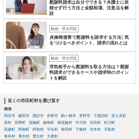
慰謝料請求は自分でできる？弁護士に依
頼せず行う方法と金額相場、注意点を解
説
離婚・男女問題
貞操権侵害で慰謝料を請求する方法│気
をつけるべきポイント、請求の流れとは
離婚・男女問題
浮気相手から慰謝料を取る方法は？慰謝
料請求ができるケースや請求時のポイン
トを解説
近くの市区町村を選び直す
南信
岡谷市
飯田市
諏訪市
伊那市
駒ヶ根市
茅野市
下諏訪町
富士見町
原村
辰野町
箕輪町
飯島町
南箕輪村
中川村
宮田村
松川町
高森町
阿南町
阿智村
平谷村
根羽村
下條村
売木村
天龍村
泰阜村
喬木村
豊丘村
大鹿村