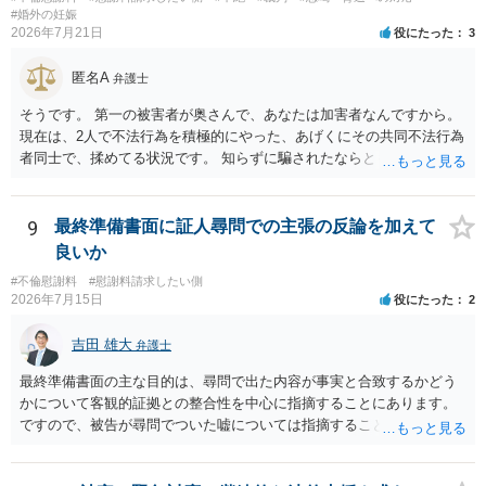
談して進めることを検討した方がよいようにも思います。
#婚外の妊娠
2026年7月21日
役にたった
3
匿名A
弁護士
そうです。 第一の被害者が奥さんで、あなたは加害者なんですから。
現在は、2人で不法行為を積極的にやった、あげくにその共同不法行為
者同士で、揉めてる状況です。 知らずに騙されたならともか
く・・・。 それでも経緯を考えれば多少は、その男よりは同情できる
というだけですから。
9
最終準備書面に証人尋問での主張の反論を加えて
良いか
#不倫慰謝料
#慰謝料請求したい側
2026年7月15日
役にたった
2
吉田 雄大
弁護士
最終準備書面の主な目的は、尋問で出た内容が事実と合致するかどう
かについて客観的証拠との整合性を中心に指摘することにあります。
ですので、被告が尋問でついた嘘については指摘することが大切で
す。また、尋問でそれまで出てこなかった新しい話が出た場合でも、
事実でないとの指摘をすることも必要です。 これらの点について最終