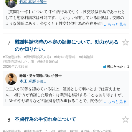
竹本 真紀
弁護士
【質問①～④】について ①性的行為でなく，性交類似行為であったと
しても慰謝料請求は可能です。しかも，保有している証拠は，交際の
ような関係にあり，少なくとも性交類似行為の存在を確実に証明でき
るものです（裏を返せば，証拠で認められる範囲でしか認めていない
ことを窺わせるものです。）。ですから，慰謝料請求を進めることで
よいと思います。 ただ．慰謝料額については，婚姻破綻に至っていな
7
慰謝料請求時の不定の証拠について。効力がある
いとして，この点を考慮されることになるかもしれません。 ②夫との
のか知りたい。
今後のことを考えて書いてもらうか否かを検討するのがよいと思いま
#不倫慰謝料
#異性関係(不貞等)
#離婚の慰謝料
#離婚協議
す。今ある証拠以上のことを証明（証明力を強めることも含む）でき
#慰謝料請求したい側
#離婚書類作成
るのであれば，前向きに検討を進めるという考え方でもよいでしょ
2026年7月29日
役にたった
1
う。慰謝料請求としては証拠として使えることが前提であり，その価
離婚・男女問題に強い弁護士
値と夫との関係との均衡のように思います。 ③行政書士に委任をして
本庄 卓磨
弁護士
いるのであれば，どのような内容の委任なのか不明ですが，その行政
書士との協議になると思います。請求するか，訴訟にするか，その点
ご主人が関係を認めている以上、証拠として弱いとまでは言えませ
の見極めや，相手方は性交類似行為は認めているのか，それさえも否
ん。 相手方が否認した場合には裁判を検討することもあり得ますが、
定しているのかによって，考え方・進め方は変わってくると思いま
LINEのやり取りなどの証拠を積み重ねることで、関係が認定される余
す。 ④性交類似行為を認めているにもかかわらず支払を拒否するので
地は十分にあります。 ただし、手元の証拠でどこまで認定できるかは
あれば，本人（行政書士でも同じだと思います。）への対応ではあま
個別の事情によりますので、お早めに弁護士に相談されることをおす
り変わらないように思います。減額で折り合えるなら本人様の交渉で
すめします。
8
不貞行為の手切れ金について
もよいように思いますが，ゼロかどうかの観点であれば，訴訟に進む
しかなくなるようにも思います。そうしますと，お近くの弁護士に相
#不倫慰謝料
#慰謝料請求したい側
#中絶
#裁判
#恐喝・脅迫への対応