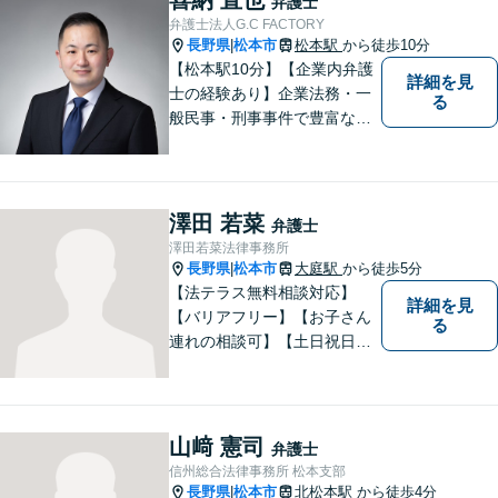
弁護士
ださい。
弁護士法人G.C FACTORY
長野県
松本市
松本駅
から徒歩10分
|
【松本駅10分】【企業内弁護
詳細を見
士の経験あり】企業法務・一
る
般民事・刑事事件で豊富な実
績あり。「依頼をして良かっ
た。」と言っていただけるよ
うなリーガルサービスをご提
供します。
澤田 若菜
弁護士
澤田若菜法律事務所
長野県
松本市
大庭駅
から徒歩5分
|
【法テラス無料相談対応】
詳細を見
【バリアフリー】【お子さん
る
連れの相談可】【土日祝日応
相談】どなたにも相談しやす
い事務所です。
山﨑 憲司
弁護士
信州総合法律事務所 松本支部
長野県
松本市
北松本駅
から徒歩4分
|