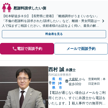
慰謝料請求したい側
【松本駅徒歩８分】【長野県に密着】「離婚調停がうまくいかない」
「不倫の慰謝料を請求された/請求したい」など、離婚・男女問題は一
人で悩まずご相談ください。依頼者様のお話をよく伺い、最良の解決
となるよう全力で取り組みます。
料金表を見る
電話で面談予約
メールで面談予約
西村 誠
弁護士
西村誠法律事務所
長
松
大庭駅
から
営業時間：本
野
本
|
日定休日
徒歩10分
県
市
【電話が通じない場合はメールをご利
用ください。すぐに弁護士から電話を
いたします。】殺人事件での無罪判決