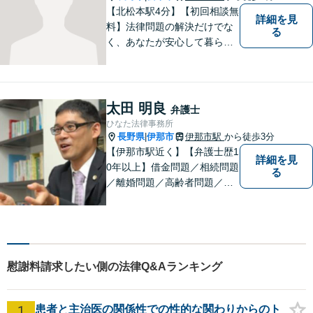
【北松本駅4分】【初回相談無
詳細を見
料】法律問題の解決だけでな
る
く、あなたが安心して暮らせ
る「その先の未来」も一緒に
考えてサポートいたします。
一人で悩まずにお話をお聞か
せください。お気持ちに寄り
太田 明良
弁護士
添い、より良い選択ができる
ひなた法律事務所
よう全力を尽くします。【法
長野県
伊那市
伊那市駅
から徒歩3分
|
テラス利用可】
【伊那市駅近く】【弁護士歴1
詳細を見
0年以上】借金問題／相続問題
る
／離婚問題／高齢者問題／相
続問題／環境問題／企業法務
など、幅広い法律トラブルの
ご相談を承ります。【地域に
根ざした弁護士】もし何かお
困りな事がございましたらお
慰謝料請求したい側の法律Q&Aランキング
気軽にご相談ください。
1
患者と主治医の関係性での性的な関わりからのト