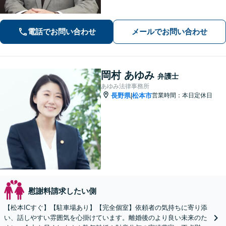
有り、法廷技術の研修多数参加、取調
べ拒否権を実現する会（ＲＡＩＳ）会
員、裁判員裁判対応可、夜間休日対応
電話でお問い合わせ
メールでお問い合わせ
可能、専用駐車場あり（無料）
岡村 あゆみ
弁護士
あゆみ法律事務所
長野県
松本市
営業時間：本日定休日
|
慰謝料請求したい側
【松本ICすぐ】【駐車場あり】【完全個室】依頼者の気持ちに寄り添
い、話しやすい雰囲気を心掛けています。離婚後のより良い未来のた