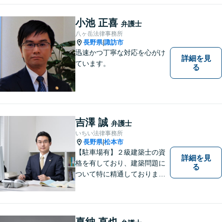
小池 正喜
弁護士
八ヶ岳法律事務所
長野県
諏訪市
|
迅速かつ丁寧な対応を心がけ
詳細を見
ています。
る
吉澤 誠
弁護士
いちい法律事務所
長野県
松本市
|
【駐車場有】２級建築士の資
詳細を見
格を有しており、建築問題に
る
ついて特に精通しておりま
す。ご依頼者さまとの信頼関
係を大切にし、迅速・丁寧な
対応を心がけております。お
忙しい方もお気軽にご相談く
喜納 直也