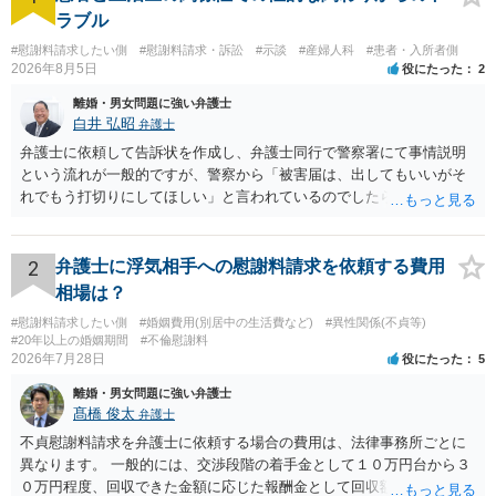
ラブル
#慰謝料請求したい側
#慰謝料請求・訴訟
#示談
#産婦人科
#患者・入所者側
2026年8月5日
役にたった
2
離婚・男女問題に強い弁護士
白井 弘昭
弁護士
弁護士に依頼して告訴状を作成し、弁護士同行で警察署にて事情説明
という流れが一般的ですが、警察から「被害届は、出してもいいがそ
れでもう打切りにしてほしい」と言われているのでしたら、あまり結
論は変わらないかもしれないですね。 所轄の警察を飛び越えて、直接
検察庁に訴えるのもありかもしれないですが、実際に捜査をするの
は、結局所轄だと思われますので、やはり結論は変わらないかもしれ
2
弁護士に浮気相手への慰謝料請求を依頼する費用
ないです。 一度、最寄りの「刑事に強い」とうたっている弁護士に相
相場は？
談してみてはいかがでしょうか。 以上、ご参考まで。
#慰謝料請求したい側
#婚姻費用(別居中の生活費など)
#異性関係(不貞等)
#20年以上の婚姻期間
#不倫慰謝料
2026年7月28日
役にたった
5
離婚・男女問題に強い弁護士
髙橋 俊太
弁護士
不貞慰謝料請求を弁護士に依頼する場合の費用は、法律事務所ごとに
異なります。 一般的には、交渉段階の着手金として１０万円台から３
０万円程度、回収できた金額に応じた報酬金として回収額の１０％か