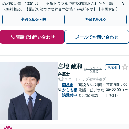
の相談は毎月100件以上、不倫トラブルで慰謝料請求されたら弁護士
へ無料相談。【電話相談でご契約まで対応可/来所不要】【全国対応】
事例を見る(2件)
料金表を見る
電話でお問い合わせ
メールでお問い合わせ
宮地 政和
東京都
インタビュ
ーを見る
弁護士
東京スタートアップ法律事務所
営業時間：06:
岡谷市
面談方法(対面・
からも相
電話・ビデオな
30~22:00（土
談受付中
ど)は応相談
日祝日）