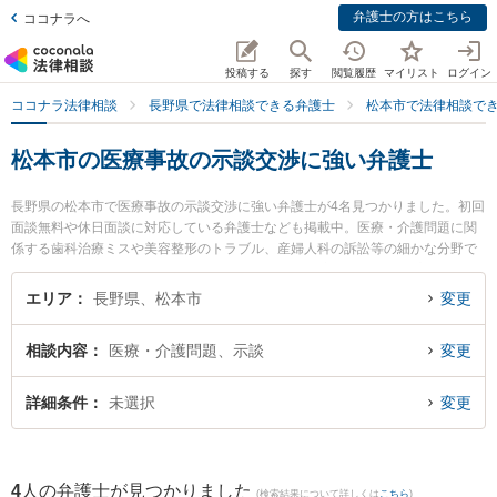
弁護士の方はこちら
ココナラへ
投稿する
探す
閲覧履歴
マイリスト
ログイン
ココナラ法律相談
長野県で法律相談できる弁護士
松本市で法律相談で
松本市の医療事故の示談交渉に強い弁護士
長野県の松本市で医療事故の示談交渉に強い弁護士が4名見つかりました。初回
面談無料や休日面談に対応している弁護士なども掲載中。医療・介護問題に関
係する歯科治療ミスや美容整形のトラブル、産婦人科の訴訟等の細かな分野で
の絞り込み検索もでき便利です。特に虎ノ門法律経済事務所 松本支店の湊 大地
弁護士や西村誠法律事務所の西村 誠弁護士、弁護士法人G.C FACTORYの喜納
エリア
長野県、松本市
変更
直也弁護士のプロフィール情報や弁護士費用、強みなどが注目されています。
『松本市で土日や夜間に発生した医療事故の示談交渉のトラブルを今すぐに弁
相談内容
医療・介護問題、示談
変更
護士に相談したい』『医療事故の示談交渉のトラブル解決の実績豊富な近くの
弁護士を検索したい』『初回相談無料で医療事故の示談交渉を法律相談できる
松本市内の弁護士に相談予約したい』などでお困りの相談者さんにおすすめで
詳細条件
未選択
変更
す。
4
人の弁護士が見つかりました
(検索結果について詳しくは
こちら
)