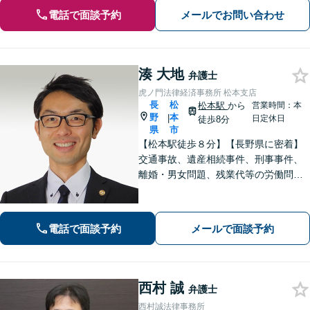
電話で面談予約
メールでお問い合わせ
湊 大地
弁護士
虎ノ門法律経済事務所 松本支店
長
松
松本駅
から
営業時間：本
野
本
|
日定休日
徒歩8分
県
市
【松本駅徒歩８分】【長野県に密着】
交通事故、遺産相続事件、刑事事件、
離婚・男女問題、残業代等の労働問題
等の個人の法律問題や企業法務まで、
法的トラブルを解決、予防すべく、依
頼者様と共に歩みます。お一人で悩ま
電話で面談予約
メールで面談予約
ず是非ご相談ください。
西村 誠
弁護士
西村誠法律事務所