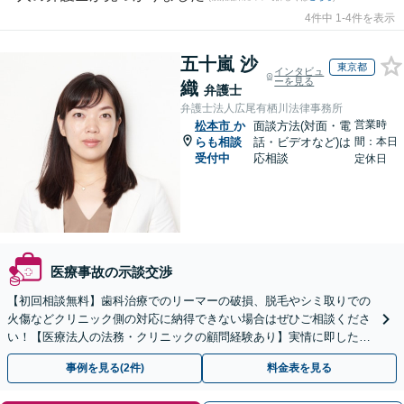
4件中 1-4件を表示
五十嵐 沙
東京都
インタビュ
ーを見る
織
弁護士
弁護士法人広尾有栖川法律事務所
営業時
松本市
か
面談方法(対面・電
らも相談
話・ビデオなど)は
間：本日
受付中
応相談
定休日
医療事故の示談交渉
【初回相談無料】歯科治療でのリーマーの破損、脱毛やシミ取りでの
火傷などクリニック側の対応に納得できない場合はぜひご相談くださ
い！【医療法人の法務・クリニックの顧問経験あり】実情に即したア
ドバイスで、納得のできるトラブルの解決を目指します。
事例を見る(2件)
料金表を見る