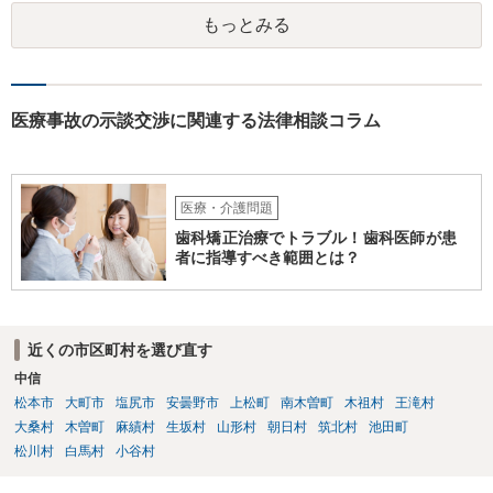
かりませんが、現在お仕事をされて一人暮らしもできているというこ
もっとみる
とですから、自立施設にいたからといって責任無能力者ということに
はなりません。また、お父様が施設に入所させたことと今回の争いと
の間の相当因果関係（関連性）が不明です。 金額としても法外であ
り、弁護士がそのような見解を述べたかは疑問です。「時間もあまり
ない」として考える時間や弁護士に相談する時間を与えないことも怪
医療事故の示談交渉に関連する法律相談コラム
しいです。そもそも弟さんにそのような発言があったかも不明なた
め、弟さんの言動について証拠を開示してもらってください。もし相
手の言っている事実がなければ詐欺ですので警察にもご相談くださ
い。施設の方には、「こちらも弁護士に相談します」と告げ、支払い
医療・介護問題
はせず、弁護士にご相談されることをお勧めします。 ご参考になれば
歯科矯正治療でトラブル！歯科医師が患
幸いです。
者に指導すべき範囲とは？
近くの市区町村を選び直す
中信
松本市
大町市
塩尻市
安曇野市
上松町
南木曽町
木祖村
王滝村
大桑村
木曽町
麻績村
生坂村
山形村
朝日村
筑北村
池田町
松川村
白馬村
小谷村