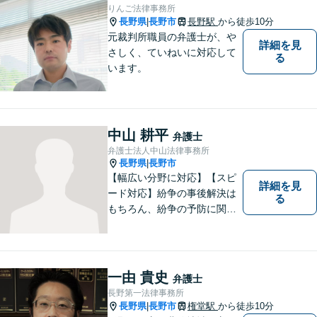
りんご法律事務所
長野県
長野市
長野駅
から徒歩10分
|
元裁判所職員の弁護士が、や
詳細を見
さしく、ていねいに対応して
る
います。
中山 耕平
弁護士
弁護士法人中山法律事務所
長野県
長野市
|
【幅広い分野に対応】【スピ
詳細を見
ード対応】紛争の事後解決は
る
もちろん、紛争の予防に関す
るアドバイスもご提供いたし
ます。そのために、常日頃か
ら弁護士へ事前に法律相談を
する癖をつけることを勧めて
一由 貴史
弁護士
おります。早期相談が早期解
長野第一法律事務所
決に繋がりますのでお気軽に
長野県
長野市
権堂駅
から徒歩10分
|