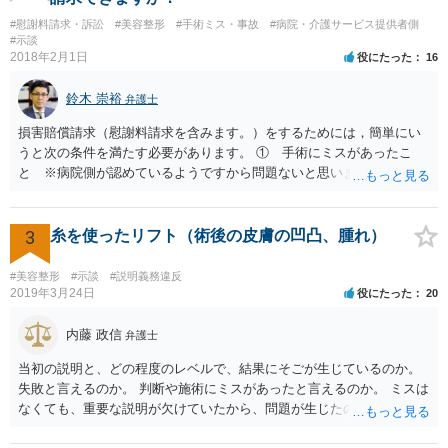
#慰謝料請求・訴訟
#美容整形
#手術ミス・事故
#病院・介護サービス提供者側
#示談
2018年2月1日
役にたった
16
鈴木 崇裕
弁護士
損害賠償請求（慰謝料請求を含みます。）をするためには，簡単にい
うと次の条件を満たす必要があります。 ① 手術にミスがあったこ
と ※病院側が認めているようですから問題ないと思います。 ② 手
術のミスの「せいで」仕事を休まなければならなくなったこと ③ 手
術のミスの「せいで」マスクが外せなくなったこと ④ 仕事を休まな
ければならなくなった「せいで」休業損害が発生したこと ⑤ マスク
3
糸を使ったリフト（術後の皮膚の凹凸、腫れ）
を外せなくなった「せいで」経済的に評価できる精神的な損害が発生
したこと 「せいで」と強調した点が，内藤先生のご指摘なさる「相当
#美容整形
#示談
#説明義務違反
因果関係」です。 手術のミスと関係のないことまでは責任追及ができ
2019年3月24日
役にたった
20
ないということです。 手術のミスの結果，手術前と比べて見た目が著
しく悪くなってしまったとか， 手術のミスの結果，入院期間が延びて
内藤 政信
弁護士
しまったとかいう事情があれば， 追加請求が可能な余地があります。
当初の説明と、どの程度のレベルで、結果にそごが生じているのか。
ただし，手術代の返金に応じた際に「これ以上金銭の請求はしませ
失敗と言えるのか。 判断や施術にミスがあったと言えるのか。 ミスは
ん」という趣旨の合意をしてしまっていると， 上記の請求は，基本的
なくても、重要な説明が欠けていたから、問題が生じたのか。 美容整
には困難となります。
形にある程度通じてる弁護士を探せるかどうか。