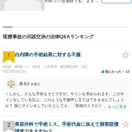
われている場合でも、まずは
ご連絡ください。正確な見通
しと解決方針が立てられま
す。
医療事故の示談交渉の法律Q&Aランキング
1
白内障の手術結果に対する不服
#示談
#医療ミス
#患者・入所者側
#慰謝料請求・訴訟
2022年3月1日
役にたった
13
匿名A
弁護士
＞しかし、どんな手術もそうですが、サインを求められます。このサ
インをしている以上、このような不服申し立てはできませんでしょう
か？ 仮にサインをしていたとしても、「医師のミスが原因で老眼がひ
どくなったといえるような場合」や「白内障の手術の合併症として老
眼が悪化することがあるにもかかわらず、全く説明されなかったよう
な場合」には、請求することは可能です。
2
美容外科で手術ミス。手術代金に加えて損害賠償
請求できますか？