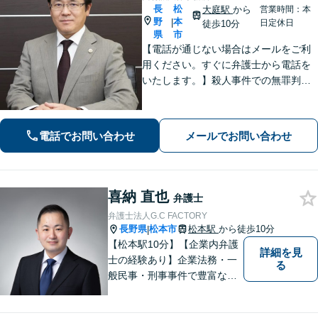
長
松
大庭駅
から
営業時間：本
野
本
|
日定休日
徒歩10分
県
市
【電話が通じない場合はメールをご利
用ください。すぐに弁護士から電話を
いたします。】殺人事件での無罪判決
有り、法廷技術の研修多数参加、取調
べ拒否権を実現する会（ＲＡＩＳ）会
員、裁判員裁判対応可、夜間休日対応
電話でお問い合わせ
メールでお問い合わせ
可能、専用駐車場あり（無料）
喜納 直也
弁護士
弁護士法人G.C FACTORY
長野県
松本市
松本駅
から徒歩10分
|
【松本駅10分】【企業内弁護
詳細を見
士の経験あり】企業法務・一
る
般民事・刑事事件で豊富な実
績あり。「依頼をして良かっ
た。」と言っていただけるよ