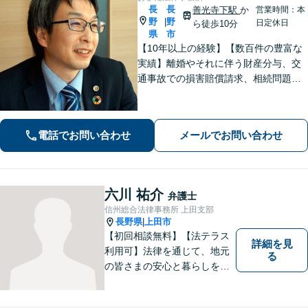
長
長
善光寺下駅
か
営業時間：本
野
野
|
日定休日
ら徒歩10分
県
市
【10年以上の経験】【数百件の豊富な
実績】離婚やそれに伴う財産分与、交
通事故での損害賠償請求、相続問題な
ど幅広い依頼に対応。事務員もベテラ
ンで経験豊富。プライバシーも安心の
戸建て事務所です。【休日・夜間相談
電話でお問い合わせ
メールでお問い合わせ
可】
六川 祐介
弁護士
信州総合法律事務所 上田支部
長野県
上田市
|
【初回相談無料】【法テラス
詳細を見
利用可】法律を通じて、地元
る
の皆さまの安心と暮らしを全
力でサポートいたします！お
一人で抱え込まず、まずはあ