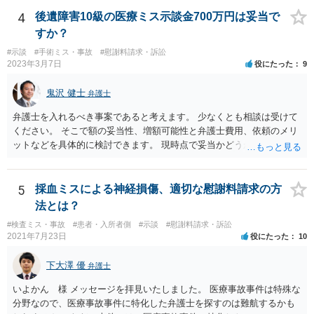
4
後遺障害10級の医療ミス示談金700万円は妥当で
すか？
#示談
#手術ミス・事故
#慰謝料請求・訴訟
2023年3月7日
役にたった
9
鬼沢 健士
弁護士
弁護士を入れるべき事案であると考えます。 少なくとも相談は受けて
ください。 そこで額の妥当性、増額可能性と弁護士費用、依頼のメリ
ットなどを具体的に検討できます。 現時点で妥当かどうかを即断する
ことを避けた方がいいです。
5
採血ミスによる神経損傷、適切な慰謝料請求の方
法とは？
#検査ミス・事故
#患者・入所者側
#示談
#慰謝料請求・訴訟
2021年7月23日
役にたった
10
下大澤 優
弁護士
いよかん 様 メッセージを拝見いたしました。 医療事故事件は特殊な
分野なので、医療事故事件に特化した弁護士を探すのは難航するかも