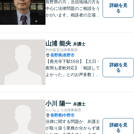
ご相談ください。
長野県の方，北信地域の方を
詳細を見
中心に法律問題のご相談をう
る
かがいます。相談者の立場を
尊重し，かつ，客観的なアド
バイスをいたします。
山浦 能央
弁護士
竹内喜宜法律事務所
長野県
長野市
|
【善光寺下駅15分】【土日・
詳細を見
夜間も柔軟対応】「相談して
る
よかった」とのお声多数｜交
通事故・相続・企業法務など
幅広く対応。話しやすい弁護
士が親身にサポートします。
どんな小さなお悩みでも、ま
小川 陽一
弁護士
ずはお気軽にご相談くださ
らいちょう法律事務所
い。【完全個室で相談】
長野県
中野市
|
法律に関する問題か、弁護士
詳細を見
が取り扱う業務か分からず迷
る