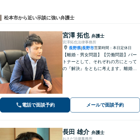
松本市から近い示談に強い弁護士
宮澤 拓也
弁護士
宮澤拓也法律事務所
長野県
長野市
営業時間：本日定休日
|
【離婚・男女問題】【労働問題】パー
トナーとして、それぞれの方にとって
の『解決』をともに考えます。離婚・
男女問題、労働問題に注力しておりま
す。
電話で面談予約
メールで面談予約
長田 雄介
弁護士
おさだ法律事務所