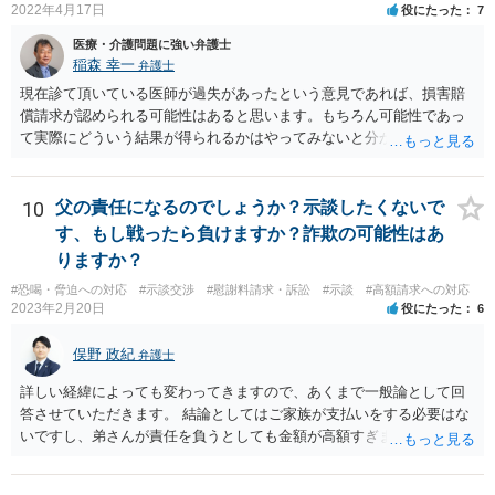
2022年4月17日
役にたった
7
医療・介護問題に強い弁護士
稲森 幸一
弁護士
現在診て頂いている医師が過失があったという意見であれば、損害賠
償請求が認められる可能性はあると思います。もちろん可能性であっ
て実際にどういう結果が得られるかはやってみないと分かりません
が。 損害としては、その過失によって生じた症状の治療にかかった治
療費や精神的苦痛を受けた分の慰謝料や仕事に影響があれば休業損害
などが考えられます。 頑張ってください。
10
父の責任になるのでしょうか？示談したくないで
す、もし戦ったら負けますか？詐欺の可能性はあ
りますか？
#恐喝・脅迫への対応
#示談交渉
#慰謝料請求・訴訟
#示談
#高額請求への対応
2023年2月20日
役にたった
6
俣野 政紀
弁護士
詳しい経緯によっても変わってきますので、あくまで一般論として回
答させていただきます。 結論としてはご家族が支払いをする必要はな
いですし、弟さんが責任を負うとしても金額が高額すぎます。 仮に弟
さんが施設を中傷する発言をし、他の入所者が退所していたことが事
実だとしても責任を負うのは弟さんです。弟さんの詳しいご状況は分