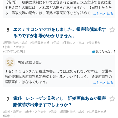
【質問】一般的に裁判において認容される金額と示談交渉で合意に達
する金額との間には、どれほどの開きがありますか。 【回答】そもそ
も、示談交渉の場合には、証拠で事実関係などを詰めていないことが
あることから、一概には言えませんが、裁判で認められる６割～７割
程度にはなると思います。
8
エステサロンでケガをしました。損害賠償請求す
るのですが相場がわかりません。
#慰謝料請求・訴訟
#説明義務違反
#示談
#手術ミス・事故
#美容整形
#患者・入所者側
2025年1月10日
役にたった
5
内藤 政信
弁護士
１センチ１センチだと後遺障害としては認められないですね。 交通事
故の後遺障害慰謝料算定基準を調べるといいでしょう。 通院慰謝料の
増額事由にはなるでしょう。
9
歯科 レントゲン見落とし 証拠画像あるが損害
賠償請求出来ますでしょうか？
#歯科・歯医者
#患者・入所者側
#示談
#慰謝料請求・訴訟
#説明義務違反
#医療ミス