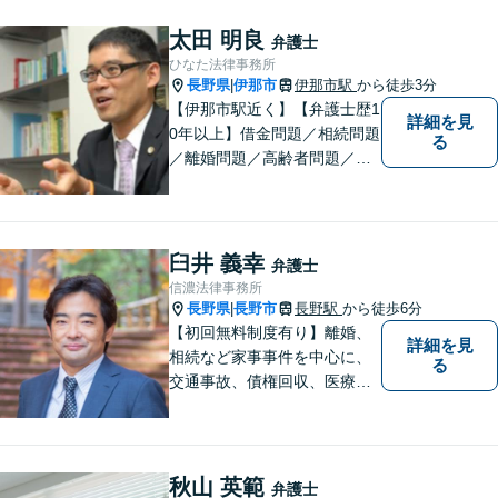
なたのお悩みをお聞かせくだ
さい。どのようなご相談でも
太田 明良
弁護士
真摯に向き合い、解決まで全
ひなた法律事務所
力で伴走します。【地域密着
長野県
伊那市
伊那市駅
から徒歩3分
|
型の法律事務所】
【伊那市駅近く】【弁護士歴1
詳細を見
0年以上】借金問題／相続問題
る
／離婚問題／高齢者問題／相
続問題／環境問題／企業法務
など、幅広い法律トラブルの
ご相談を承ります。【地域に
根ざした弁護士】もし何かお
臼井 義幸
弁護士
困りな事がございましたらお
信濃法律事務所
気軽にご相談ください。
長野県
長野市
長野駅
から徒歩6分
|
【初回無料制度有り】離婚、
詳細を見
相続など家事事件を中心に、
る
交通事故、債権回収、医療過
誤、国際案件などを取り扱っ
ています。
秋山 英範
弁護士