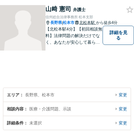
うなリーガルサービスをご提
山﨑 憲司
供します。
弁護士
信州総合法律事務所 松本支部
長野県
松本市
北松本駅
から徒歩4分
|
【北松本駅4分】【初回相談無
詳細を見
料】法律問題の解決だけでな
る
く、あなたが安心して暮らせ
る「その先の未来」も一緒に
考えてサポートいたします。
一人で悩まずにお話をお聞か
せください。お気持ちに寄り
添い、より良い選択ができる
よう全力を尽くします。【法
テラス利用可】
エリア
長野県、松本市
変更
相談内容
医療・介護問題、示談
変更
詳細条件
未選択
変更