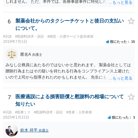
しれません。 ただ、本件では、医療事故事件に特化した弁護士でなく
とも対応は可能かと思われます。 医療事故事件で最も難しいのは医師
の過失（医療ミス）の立証なのですが、本件では過失自体には争いが
ないため、損害額の立証が主なポイントになります。 損害額に立証に
6
製薬会社からのタクシーチケットと後日の支払い
関しては、交通事故事件と同様の発想で考えればよいので、対応でき
について。
る弁護士は多いと思います。 今後の交渉については、ご自身で対応さ
#示談
#慰謝料請求・訴訟
#病院・介護サービス提供者側
れることも可能ではありますが、相手方保険会社は容易に増額に応じ
2019年7月1日
役にたった
15
ない（多少の増額はあり得るとしても、裁判基準での和解は難しい）
と思われます。 弁護士が介入することにより提示額が大きく変わるこ
匿名A
弁護士
とは多々あるため、可能であれば弁護士に依頼した上での交渉をお勧
めしたいところです。
みなし公務員にあたるのではないかと思われます。 製薬会社としては
贈賄行為またはその疑いを持たれる行為をコンプライアンス上避けた
いので上司から指導されたのかもしれません。 先生にも万一迷惑をか
けることになってはいけないと。
7
医療過誤による損害賠償と慰謝料の相場について
知りたい
#示談
#医療ミス
#慰謝料請求・訴訟
#患者・入所者側
2025年1月22日
役にたった
3
鈴木 祥平
弁護士