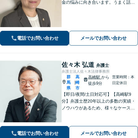
金の悩みに向き合います。うまく話せ
なくても大丈夫です。状況の整理から
ご一緒します【高崎・完全個室・駐車
場無料】
電話でお問い合わせ
メールでお問い合わせ
佐々木 弘道
弁護士
弁護士法人佐々木法律事務所
群
高
高崎駅
から
営業時間：本
馬
崎
|
日定休日
徒歩9分
県
市
【即日/夜間/土日対応可】【高崎駅9
分】弁護士歴20年以上の多数の実績・
ノウハウがあるため、様々なケースで
の解決実績があります。複雑な案件の
場合には、在籍する弁護士複数名の経
験・ノウハウを活かして共同して取り
電話でお問い合わせ
メールでお問い合わせ
組んでいきます。