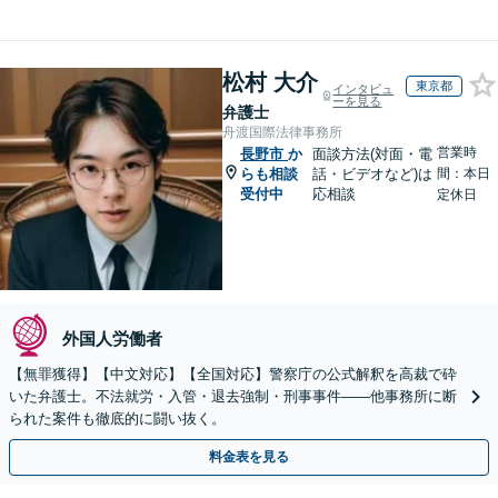
松村 大介
東京都
インタビュ
ーを見る
弁護士
舟渡国際法律事務所
営業時
長野市
か
面談方法(対面・電
らも相談
話・ビデオなど)は
間：本日
受付中
応相談
定休日
外国人労働者
【無罪獲得】【中文対応】【全国対応】警察庁の公式解釈を高裁で砕
いた弁護士。不法就労・入管・退去強制・刑事事件——他事務所に断
られた案件も徹底的に闘い抜く。
料金表を見る