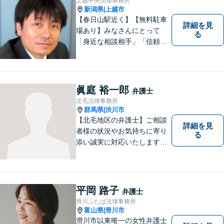
上越中央法律事務所
よう全力を尽くします。【法
新潟県
上越市
|
テラス利用可】
【春日山駅近く】【無料駐車
詳細を見
場あり】みなさんにとって
る
「身近な相談相手」「信頼で
きるパートナー」になりま
す。【地域に根ざした弁護
士】相談にいらっしゃるお一
人お一人の不安や悩みをしっ
眞庭 裕一郎
弁護士
かり受け止め、丁寧な対応を
北毛法律事務所
心がけます。お気軽にご相談
群馬県
渋川市
|
ください。
【北毛地区の弁護士】ご相談
詳細を見
者様の状況やお気持ちに寄り
る
添い誠実に対応いたします。
法律トラブルでお困りの方の
強い味方として丁寧に迅速に
対応します
平岡 路子
弁護士
滑川ふたば法律事務所
富山県
滑川市
|
滑川市以東唯一の女性弁護士