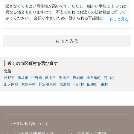
返さなくてもよい可能性が高いです。ただし、細かい事情によっては
異なる場合もありますので、不安であればお近くの法律相談に行って
みてください。 金額が小さいため、訴えられる可能性は低いと思われ
ます。
もっとみる
近くの市区町村を選び直す
北信
長野市
須坂市
中野市
飯山市
千曲市
坂城町
小布施町
高山村
山ノ内町
木島平村
野沢温泉村
信濃町
小川村
飯綱町
栄村
ココナラ法律相談について
ココナラ法律相談とは
ご意見・ご要望