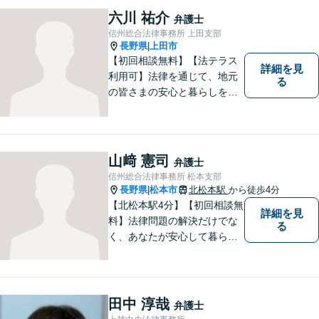
六川 祐介
弁護士
信州総合法律事務所 上田支部
長野県
上田市
|
【初回相談無料】【法テラス
詳細を見
利用可】法律を通じて、地元
る
の皆さまの安心と暮らしを全
力でサポートいたします！お
一人で抱え込まず、まずはあ
なたのお悩みをお聞かせくだ
さい。どのようなご相談でも
山﨑 憲司
弁護士
真摯に向き合い、解決まで全
信州総合法律事務所 松本支部
力で伴走します。【地域密着
長野県
松本市
北松本駅
から徒歩4分
|
型の法律事務所】
【北松本駅4分】【初回相談無
詳細を見
料】法律問題の解決だけでな
る
く、あなたが安心して暮らせ
る「その先の未来」も一緒に
考えてサポートいたします。
一人で悩まずにお話をお聞か
せください。お気持ちに寄り
田中 淳哉
弁護士
添い、より良い選択ができる