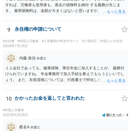
すれば、労働者も使用者も、過去の保険料を納付 する義務が生じま
す。 雇用保険料は、金額が大きくはないと思いますが、社会保険はか
な りの金額になるでしょう。 加入適用事業者なら罰則もあります。
難しい問題の一つなので、年金事務所および必要に応じて社労士にも
相談されるといいでしょう。
9
永住権の申請について
#永住権
#外国人労働者
#入管書類の申請サポート
#入管対応・外国人との交渉
2019年7月19日
内藤 政信
弁護士
１人会社であっても、健康保険、厚生年金に加入することが、 義務付
けられていますね。 年金事務所で加入手続を教えてもらうといいでし
ょう。 また、在留資格については、行政書士で特化した人が何人も い
るので、まずは、そこから情報を得る方が先ですね。 弁護士で得意な
人は少ないですね。
10
かかったお金を返してと言われた
#外国人労働者
2023年4月29日
役にたった
3
匿名A
弁護士