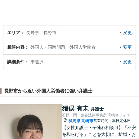
どんな小さなお悩みでも、ま
ずはお気軽にご相談くださ
い。【完全個室で相談】
エリア
長野県、長野市
変更
相談内容
外国人・国際問題、外国人労働者
変更
詳細条件
未選択
変更
長野市から近い外国人労働者に強い弁護士
猪俣 有未
弁護士
石原・関・猿谷法律事務所 高崎オフィス
群馬県
高崎市
営業時間：本日定休日
|
【女性弁護士・子連れ相談可】「不安
を和らげる」ことを大切に、離婚・お