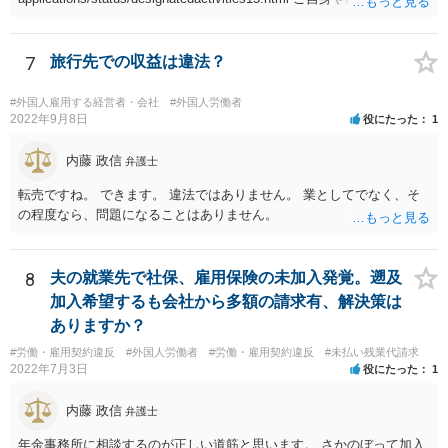
の申請ができない又は難しいのであれば、申請取次者の承認を受けて
いる弁護士や行政書士に相談されるのが良いです。
7
旅行先での収益は違法？
#外国人雇用する経営者・会社
#外国人労働者
2022年9月8日
役にたった
1
内藤 政信
弁護士
転売ですね。 できます。 違法ではありません。 業としてでなく、そ
の程度なら、問題になることはありません。
8
夫の就業先で社保、雇用保険の未加入発覚。遡及
加入希望するも会社から多額の請求有、解決策は
ありますか？
#労働・雇用契約違反
#外国人労働者
#労働・雇用契約違反
#未払い残業代請求
2022年7月3日
役にたった
1
内藤 政信
弁護士
年金事務所に相談するのが正しい道筋と思います。 さかのぼって加入