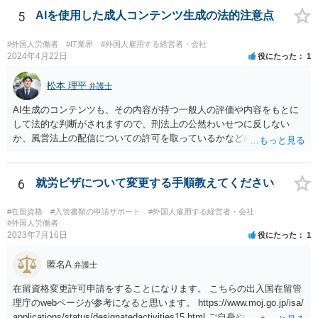
が考えられます。
5
AIを使用した成人コンテンツ生成の法的注意点
#外国人労働者
#IT業界
#外国人雇用する経営者・会社
2024年4月22日
役にたった
1
松本 理平
弁護士
AI生成のコンテンツも、その内容が持つ一般人の評価や内容をもとに
して法的な判断がされますので、刑法上の公然わいせつに反しない
か、風営法上の配信についての許可を取っているかなどの検討が必要
です。また、外国籍である場合には、風営法上の許可を得られるかど
うかの問題も生じます。
6
就労ビザについて変更する手順教えてください
#在留資格
#入管書類の申請サポート
#外国人雇用する経営者・会社
#外国人労働者
2023年7月16日
役にたった
1
匿名A
弁護士
在留資格変更許可申請をすることになります。 こちらの出入国在留管
理庁のwebページが参考になると思います。 https://www.moj.go.jp/isa/
applications/status/designatedactivities15.html ご自身や内定先企業で