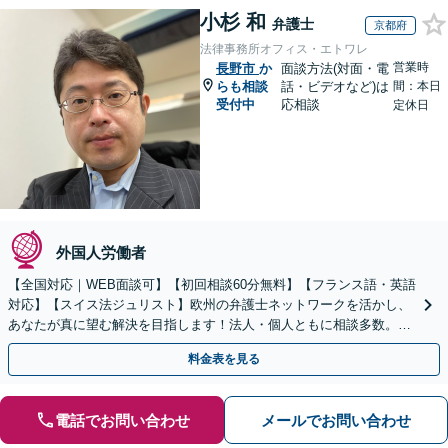
小杉 和
弁護士
京都府
法律事務所オフィス・エトワレ
営業時
長野市
か
面談方法(対面・電
らも相談
話・ビデオなど)は
間：本日
受付中
応相談
定休日
外国人労働者
【全国対応｜WEB面談可】【初回相談60分無料】【フランス語・英語
対応】【スイス法ジュリスト】欧州の弁護士ネットワークを活かし、
あなたが真に望む解決を目指します！法人・個人ともに相談多数。細
やかな連絡と粘り強い交渉を徹底【休日・夜間相談可】
料金表を見る
電話でお問い合わせ
メールでお問い合わせ