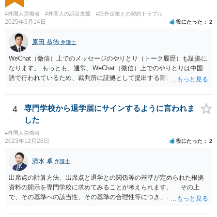
#外国人労働者
#外国人の訴訟支援
#海外企業との契約トラブル
2025年5月14日
役にたった
2
原田 恭徳
弁護士
WeChat（微信）上でのメッセージのやりとり（トーク履歴）も証拠に
なります。 もっとも、通常、WeChat（微信）上でのやりとりは中国
語で行われているため、裁判所に証拠として提出する際には日本語の
翻訳文も一緒に提出する必要があります。
4
専門学校から退学届にサインするように言われま
した
#外国人労働者
2023年12月28日
役にたった
2
清水 卓
弁護士
出席点の計算方法、出席点と退学との関係等の基準が定められた根拠
資料の開示を専門学校に求めてみることが考えられます。 その上
で、その基準への該当性、その基準の合理性等につき、さらなる精査
をしてみる方法もあります。 さらに、もし専門学校側があなたを強
引に退学処分にした場合には、裁判等で退学処分の有効性を争うこと