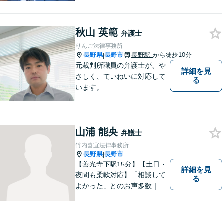
ています。
秋山 英範
弁護士
りんご法律事務所
長野県
長野市
長野駅
から徒歩10分
|
元裁判所職員の弁護士が、や
詳細を見
さしく、ていねいに対応して
る
います。
山浦 能央
弁護士
竹内喜宜法律事務所
長野県
長野市
|
【善光寺下駅15分】【土日・
詳細を見
夜間も柔軟対応】「相談して
る
よかった」とのお声多数｜交
通事故・相続・企業法務など
幅広く対応。話しやすい弁護
士が親身にサポートします。