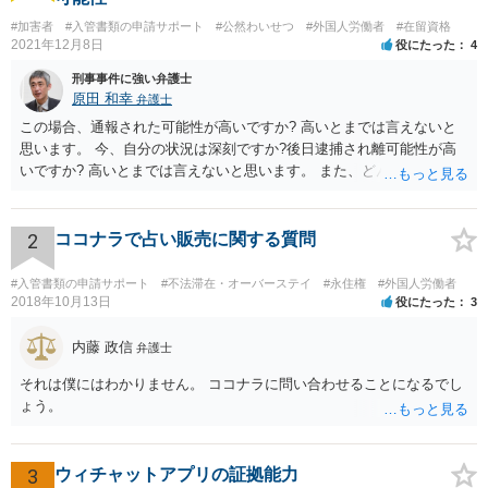
#加害者
#入管書類の申請サポート
#公然わいせつ
#外国人労働者
#在留資格
2021年12月8日
役にたった
4
刑事事件に強い弁護士
原田 和幸
弁護士
この場合、通報された可能性が高いですか? 高いとまでは言えないと
思います。 今、自分の状況は深刻ですか?後日逮捕され離可能性が高
いですか? 高いとまでは言えないと思います。 また、どんな犯罪をし
てしまいしまったでしょうか? 考えられるとすれば、建造物侵入罪あ
たりでしょうか。
2
ココナラで占い販売に関する質問
#入管書類の申請サポート
#不法滞在・オーバーステイ
#永住権
#外国人労働者
2018年10月13日
役にたった
3
内藤 政信
弁護士
それは僕にはわかりません。 ココナラに問い合わせることになるでし
ょう。
3
ウィチャットアプリの証拠能力