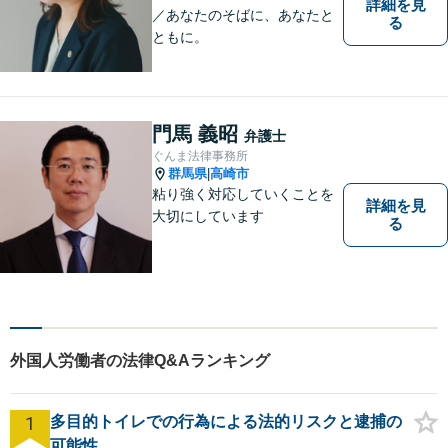
詳細を見
／あなたのそばに、あなたと
る
ともに。
門馬 義昭
弁護士
ぐんま法律事務所
群馬県
高崎市
|
粘り強く対応していくことを
詳細を見
大切にしています
る
外国人労働者の法律Q&Aランキング
1
多目的トイレでの行為による法的リスクと逮捕の
可能性