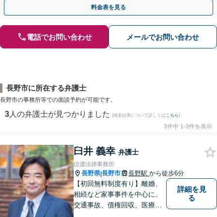
歩を踏み出してみませんか。【初回相談無料】
料金表を見る
電話でお問い合わせ
メールでお問い合わせ
長野市に所在する弁護士
長野市の事務所等での面談予約が可能です。
3
人の弁護士が見つかりました
(検索結果について詳しくは
こちら
)
3件中 1-3件を表示
臼井 義幸
弁護士
信濃法律事務所
長野県
長野市
長野駅
から徒歩6分
|
【初回無料制度有り】離婚、
詳細を見
相続など家事事件を中心に、
る
交通事故、債権回収、医療過
誤、国際案件などを取り扱っ