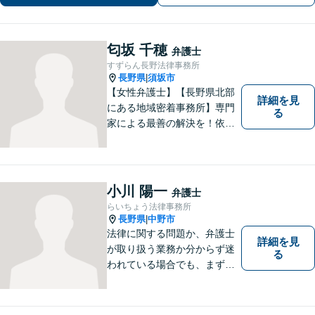
匂坂 千穂
弁護士
すずらん長野法律事務所
長野県
須坂市
|
【女性弁護士】【長野県北部
詳細を見
にある地域密着事務所】専門
る
家による最善の解決を！依頼
者の笑顔を取り戻すため、迅
速かつ丁寧なリーガルサービ
スをご提供します。
小川 陽一
弁護士
らいちょう法律事務所
長野県
中野市
|
法律に関する問題か、弁護士
詳細を見
が取り扱う業務か分からず迷
る
われている場合でも、まずは
ご連絡ください。正確な見通
しと解決方針が立てられま
す。