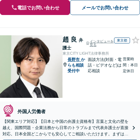
電話でお問い合わせ
メールでお問い合わせ
趙 良
弁
東京都
インタビューを
見る
護士
東京CITY LIGHT法律事務所
営業時
長野市
か
面談方法(対面・電
らも相談
話・ビデオなど)は
間：本日
受付中
応相談
定休日
外国人労働者
【関東エリア対応】【日本と中国の弁護士資格有】言葉と文化の壁を
越え、国際問題・企業法務から日常のトラブルまで代表弁護士が直接
対応。日本全国どこからでも安心してご相談いただけます。まずは一