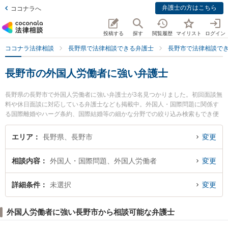
弁護士の方はこちら
ココナラへ
投稿する
探す
閲覧履歴
マイリスト
ログイン
ココナラ法律相談
長野県で法律相談できる弁護士
長野市で法律相談で
長野市の外国人労働者に強い弁護士
長野県の長野市で外国人労働者に強い弁護士が3名見つかりました。初回面談無
料や休日面談に対応している弁護士なども掲載中。外国人・国際問題に関係す
る国際離婚やハーグ条約、国際結婚等の細かな分野での絞り込み検索もでき便
利です。特に信濃法律事務所の臼井 義幸弁護士やりんご法律事務所の秋山 英範
弁護士、竹内喜宜法律事務所の山浦 能央弁護士のプロフィール情報や弁護士費
エリア
長野県、長野市
変更
用、強みなどが注目されています。『長野市で土日や夜間に発生した外国人労
働者のトラブルを今すぐに弁護士に相談したい』『外国人労働者のトラブル解
相談内容
外国人・国際問題、外国人労働者
変更
決の実績豊富な近くの弁護士を検索したい』『初回相談無料で外国人労働者を
法律相談できる長野市内の弁護士に相談予約したい』などでお困りの相談者さ
んにおすすめです。
詳細条件
未選択
変更
外国人労働者に強い長野市から相談可能な弁護士