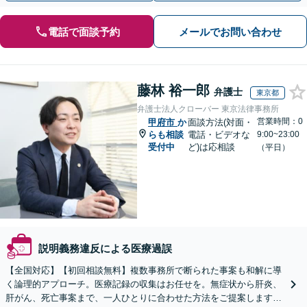
電話で面談予約
メールでお問い合わせ
藤林 裕一郎
弁護士
東京都
弁護士法人クローバー 東京法律事務所
営業時間：0
甲府市
か
面談方法(対面・
らも相談
電話・ビデオな
9:00~23:00
受付中
ど)は応相談
（平日）
説明義務違反による医療過誤
【全国対応】【初回相談無料】複数事務所で断られた事案も和解に導
く論理的アプローチ。医療記録の収集はお任せを。無症状から肝炎、
肝がん、死亡事案まで、一人ひとりに合わせた方法をご提案します。