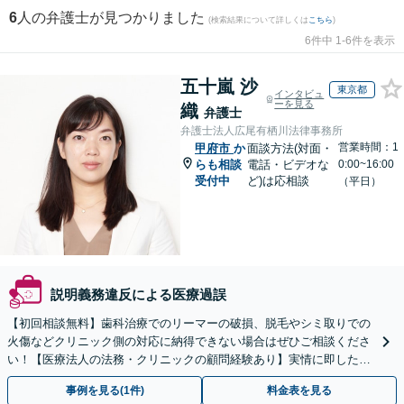
6
人の弁護士が見つかりました
(検索結果について詳しくは
こちら
)
6件中 1-6件を表示
五十嵐 沙
東京都
インタビュ
ーを見る
織
弁護士
弁護士法人広尾有栖川法律事務所
営業時間：1
甲府市
か
面談方法(対面・
らも相談
電話・ビデオな
0:00~16:00
受付中
ど)は応相談
（平日）
説明義務違反による医療過誤
【初回相談無料】歯科治療でのリーマーの破損、脱毛やシミ取りでの
火傷などクリニック側の対応に納得できない場合はぜひご相談くださ
い！【医療法人の法務・クリニックの顧問経験あり】実情に即したア
ドバイスで、納得のできるトラブルの解決を目指します。
事例を見る(1件)
料金表を見る