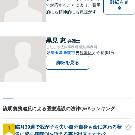
詳細を見
で対応することにより、費用
る
的にも精神的にも負担がずっ
と軽くなります。 さらに言え
ば、紛争・トラブルの「予
防」こそ、重要なのです。ぜ
ひ一度ご相談ください。
黒見 恵
弁護士
こだまや法律事務所 飯能事務所
埼玉県
飯能市
飯能駅
から徒歩1分
|
詳細を見る
説明義務違反による医療過誤の法律Q&Aランキング
1
臨月39週で我が子を失い自分自身も命に関わる状
況に陥り病院側を訴える事が出来ますか？