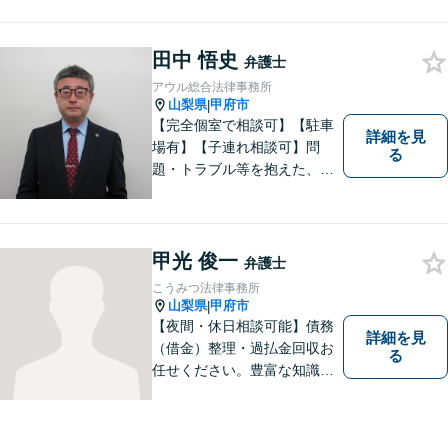
ン面談可】
田中 悟史
弁護士
アウル総合法律事務所
山梨県
甲府市
|
【完全個室で相談可】【駐車
詳細を見
場有】【子連れ相談可】問
る
題・トラブル等を抱えた、ま
たは、未然に防ぎたいとお考
えの場合には、お気軽にご相
談ください。 法的な観点から
分析し、解決に向けてどのよ
甲光 俊一
弁護士
うな方法・手段を取ることが
こうみつ法律事務所
良いのか等を助言させていた
山梨県
甲府市
|
だきます。
【夜間・休日相談可能】債務
詳細を見
（借金）整理・過払金回収お
る
任せください。豊富な知識・
経験を生かしてあなたの生活
再建を全力でサポートいたし
ます。