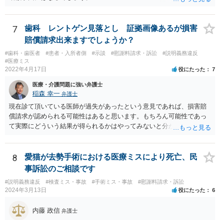
7
歯科 レントゲン見落とし 証拠画像あるが損害
賠償請求出来ますでしょうか？
#歯科・歯医者
#患者・入所者側
#示談
#慰謝料請求・訴訟
#説明義務違反
#医療ミス
2022年4月17日
役にたった
7
医療・介護問題に強い弁護士
稲森 幸一
弁護士
現在診て頂いている医師が過失があったという意見であれば、損害賠
償請求が認められる可能性はあると思います。もちろん可能性であっ
て実際にどういう結果が得られるかはやってみないと分かりません
が。 損害としては、その過失によって生じた症状の治療にかかった治
療費や精神的苦痛を受けた分の慰謝料や仕事に影響があれば休業損害
などが考えられます。 頑張ってください。
8
愛猫が去勢手術における医療ミスにより死亡、民
事訴訟のご相談です
#説明義務違反
#検査ミス・事故
#手術ミス・事故
#慰謝料請求・訴訟
2024年3月13日
役にたった
6
内藤 政信
弁護士