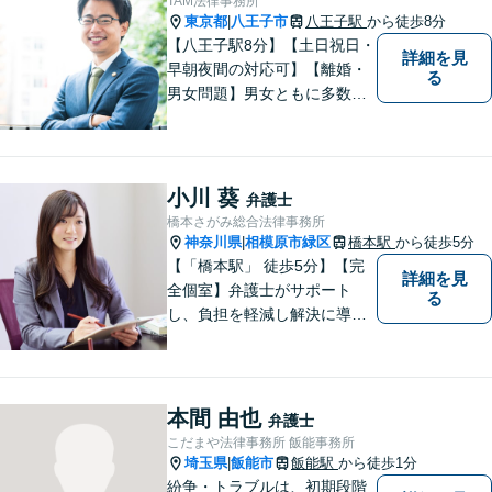
TAM法律事務所
東京都
八王子市
八王子駅
から徒歩8分
|
【八王子駅8分】【土日祝日・
詳細を見
早朝夜間の対応可】【離婚・
る
男女問題】男女ともに多数実
績アリ。親権、財産分与～養
育費まで幅広く対応【交通事
故】【相続】もお任せくださ
い。
小川 葵
弁護士
橋本さがみ総合法律事務所
神奈川県
相模原市緑区
橋本駅
から徒歩5分
|
【「橋本駅」 徒歩5分】【完
詳細を見
全個室】弁護士がサポート
る
し、負担を軽減し解決に導き
ます。 お話をじっくり聞き、
お客様の気持ちを尊重しなが
ら解決策を提案します。 まず
はご相談いただき、今後の進
本間 由也
弁護士
め方を一緒に考えましょう。
こだまや法律事務所 飯能事務所
【法テラス利用可】
埼玉県
飯能市
飯能駅
から徒歩1分
|
紛争・トラブルは、初期段階