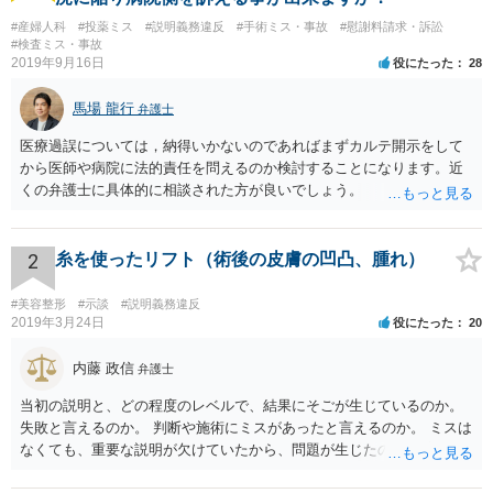
#産婦人科
#投薬ミス
#説明義務違反
#手術ミス・事故
#慰謝料請求・訴訟
#検査ミス・事故
2019年9月16日
役にたった
28
馬場 龍行
弁護士
医療過誤については，納得いかないのであればまずカルテ開示をして
から医師や病院に法的責任を問えるのか検討することになります。近
くの弁護士に具体的に相談された方が良いでしょう。
2
糸を使ったリフト（術後の皮膚の凹凸、腫れ）
#美容整形
#示談
#説明義務違反
2019年3月24日
役にたった
20
内藤 政信
弁護士
当初の説明と、どの程度のレベルで、結果にそごが生じているのか。
失敗と言えるのか。 判断や施術にミスがあったと言えるのか。 ミスは
なくても、重要な説明が欠けていたから、問題が生じたのか。 美容整
形にある程度通じてる弁護士を探せるかどうか。