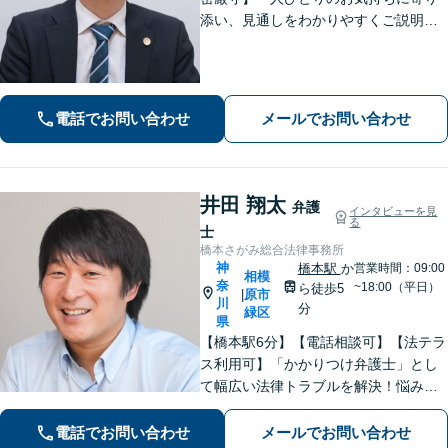
添い、見通しをわかりやすくご説明。
その先の生活や将来も見据えながら、
安心してご相談いただけるようサポー
トいたします。
電話でお問い合わせ
メールでお問い合わせ
井田 翔太
弁護
インタビューを見
る
士
橋本さがみ総合法律事務所
神
橋本駅
か
営業時間：09:00
相模
奈
~18:00（平日）
ら徒歩5
原市
|
川
分
緑区
県
【橋本駅6分】【電話相談可】【法テラ
ス利用可】「かかりつけ弁護士」とし
て幅広い法律トラブルを解決！悩みに
寄り添いながら、誠実な対応を心がけ
ております「粘り強い交渉とフットワ
電話でお問い合わせ
メールでお問い合わせ