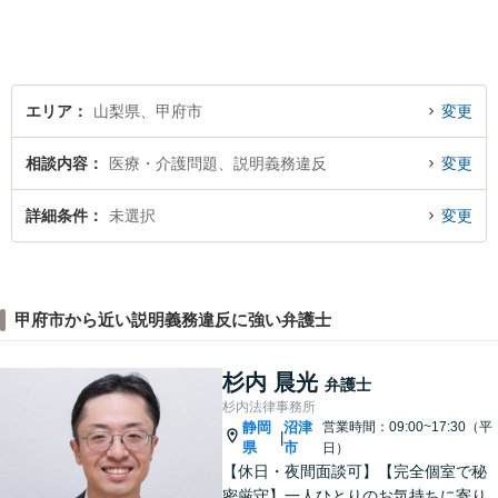
エリア
山梨県、甲府市
変更
相談内容
医療・介護問題、説明義務違反
変更
詳細条件
未選択
変更
甲府市から近い説明義務違反に強い弁護士
杉内 晨光
弁護士
杉内法律事務所
静岡
沼津
営業時間：09:00~17:30（平
|
県
市
日）
【休日・夜間面談可】【完全個室で秘
密厳守】一人ひとりのお気持ちに寄り