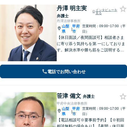
丹澤 明主実
インタビューを
見る
弁護士
丹澤法律事務所
山梨
甲府
営業時間：09:00~17:00（平
|
県
市
日）
【休日面談／夜間面談可】相談者さま
に寄り添う気持ちを第 一にしておりま
す。解決水準や勝ち筋をご説明する際
は、できる限り数字を用い て具体的に
お伝えします。有利な解決のために
も、ぜひご相談ください。
電話でお問い合わせ
笹津 備文
弁護士
甲府中央法律事務所
山梨
甲府
営業時間：09:00~17:00（平
|
県
市
日）
【電話相談可※要事前予約】【※初回
相談無料の場合あり】【夜間・休日面