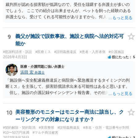
裁判所が認める損害額が低調なので、受任を躊躇する弁護士が多いの
でしょう。 ここでの紹介は出来ませんが、ペットを飼った経験のある
弁護士なら、受けて くれる可能性がありますから、何人か問い合わせ
してみることになるでしょう。
9
義父が施設で誤飲事故、施設と病院へ法的対応可
能か
#慰謝料請求・訴訟
#医療ミス
#説明義務違反
#患者・入所者側
#介護施設
2026年4月3日
役にたった
5
医療・介護問題に強い弁護士
浜田 宏
弁護士
「施設側へ安全配慮義務違反と病院側へ緊急搬送するタイミングの判
断ミス」を主張して、損害賠償請求出来る可能性はあると思います。
但し、施設の介護記録やインシデント報告書、その他施設内で作成
された誤飲事故に関する資料、搬送先の病院の医療記録、救急搬送さ
れているのであれば消防の記録等を調査してみなければ、裁判で勝て
る可能性があるかどうかまでは判断できません。これはどの介護事
10
美容整形のモニターはモニター商法に該当し、ク
故・医療事故でも同様です。 一度弁護士にご相談の上、まずは調査
ーリングオフの対象になりますか？
事件として依頼された方が良いと思います。
#契約解除・契約取消
#美容整形
#説明義務違反
#本名・住所・電話番号が判明
#10〜50万円未満
#マルチ商法被害
2023年9月26日
役にたった
3