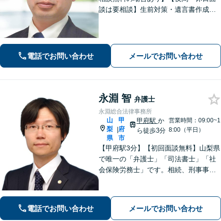
談は要相談】生前対策・遺言書作成は
「出張サービスあり！」他士業連携に
よる不動産を含む財産分与・遺産分割
／債務整理で生活再建も／交通事故の
示談交渉【法テラス相談利用可※事件
電話でお問い合わせ
メールでお問い合わせ
による】
永淵 智
弁護士
永淵総合法律事務所
山
甲
甲府駅
か
営業時間：09:00~1
梨
府
|
8:00（平日）
ら徒歩3分
県
市
【甲府駅3分】【初回面談無料】山梨県
で唯一の「弁護士」「司法書士」「社
会保険労務士」です。相続、刑事事
件、不動産など、ぜひお任せくださ
い。専門的な知識と豊富な経験を活か
し、最善の解決策をご提案いたしま
電話でお問い合わせ
メールでお問い合わせ
す。【休日・夜間面談可】【オンライ