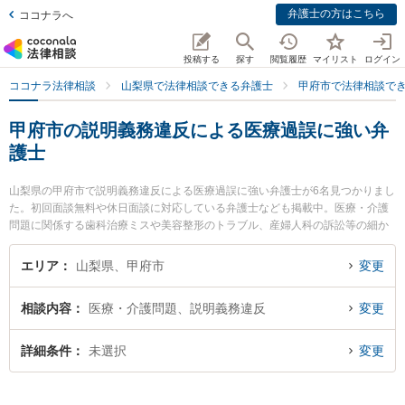
弁護士の方はこちら
ココナラへ
投稿する
探す
閲覧履歴
マイリスト
ログイン
ココナラ法律相談
山梨県で法律相談できる弁護士
甲府市で法律相談で
甲府市の説明義務違反による医療過誤に強い弁
護士
山梨県の甲府市で説明義務違反による医療過誤に強い弁護士が6名見つかりまし
た。初回面談無料や休日面談に対応している弁護士なども掲載中。医療・介護
問題に関係する歯科治療ミスや美容整形のトラブル、産婦人科の訴訟等の細か
な分野での絞り込み検索もでき便利です。特に弁護士法人ATB 山梨事務所の木
下 徹弁護士や丹澤法律事務所の丹澤 明主実弁護士、甲府中央法律事務所の笹津
エリア
山梨県、甲府市
変更
備文弁護士のプロフィール情報や弁護士費用、強みなどが注目されています。
『甲府市で土日や夜間に発生した説明義務違反による医療過誤のトラブルを今
相談内容
医療・介護問題、説明義務違反
変更
すぐに弁護士に相談したい』『説明義務違反による医療過誤のトラブル解決の
実績豊富な近くの弁護士を検索したい』『初回相談無料で説明義務違反による
医療過誤を法律相談できる甲府市内の弁護士に相談予約したい』などでお困り
詳細条件
未選択
変更
の相談者さんにおすすめです。