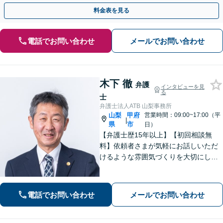
手続きの負担を減らし、権利を守ります。
料金表を見る
電話でお問い合わせ
メールでお問い合わせ
木下 徹
弁護
インタビューを見
る
士
弁護士法人ATB 山梨事務所
山梨
甲府
営業時間：09:00~17:00（平
|
県
市
日）
【弁護士歴15年以上】【初回相談無
料】依頼者さまが気軽にお話しいただ
けるような雰囲気づくりを大切にして
います。交通事故や借金、消費者被害
など、幅広く対応しておりますので、
お困りの方はぜひ一度ご相談くださ
電話でお問い合わせ
メールでお問い合わせ
い。【電話・メール・WEB相談可】