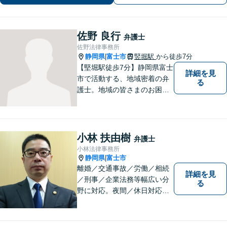
ークの軽さが強み」男性・女性弁護士
が所属し多角的な視点から解決へ尽力
いたします
佐野 良行
弁護士
佐野法律事務所
静岡県
富士市
竪堀駅
から徒歩7分
|
【堅堀駅徒歩7分】静岡県富士
詳細を見
市で活動する、地域密着の弁
る
護士。地域の皆さまのお困り
ごとに寄り添い、最善の解決
方法をご提案いたします。個
人・法人問わず幅広い分野の
問題に対応可能です。お気軽
小林 扶由樹
弁護士
にご相談ください。
小林法律事務所
静岡県
富士市
|
離婚／交通事故／労働／相続
詳細を見
／刑事／企業法務等幅広い分
る
野に対応。夜間／休日対応
分割払い対応 相談料30分55
00円（税込） ※電話相談は行
っていません