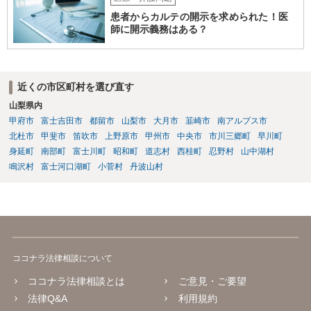
患者からカルテの開示を求められた！医
師に開示義務はある？
近くの市区町村を選び直す
山梨県内
甲府市
富士吉田市
都留市
山梨市
大月市
韮崎市
南アルプス市
北杜市
甲斐市
笛吹市
上野原市
甲州市
中央市
市川三郷町
早川町
身延町
南部町
富士川町
昭和町
道志村
西桂町
忍野村
山中湖村
鳴沢村
富士河口湖町
小菅村
丹波山村
ココナラ法律相談について
ココナラ法律相談とは
ご意見・ご要望
法律Q&A
利用規約