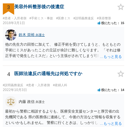
3
美容外科整形後の後遺症
#患者・入所者側
#手術ミス・事故
#医療ミス
#説明義務違反
#美容整形
2018年3月1日
役にたった
15
鈴木 崇裕
弁護士
他の先生方の回答に加えて、 修正手術を受けてしまうと、もともとの
手術にミスがあったことの立証が余計に難しくなります。 「それは修
正手術で発生したミスだ」という主張がされてしまう可能性があるか
らです。 心身の苦痛はあるでしょうけれども、損害賠償請求などをご
検討なさっているのであれば、修正手術を受けるまえに弁護士に相談
して対応を決めることを強くお勧めいたします。
4
医師法違反の通報先は何処ですか
#説明義務違反
#患者・入所者側
#産婦人科
2022年10月3日
役にたった
14
内藤 政信
弁護士
最初から警察に相談するよりも、医療安全支援センターと厚労省の出
先機関である 県の医務係に連絡して、今後の方法など情報を収集する
といいかもしれません。 警察に行くときは、しっかりした被害届ある