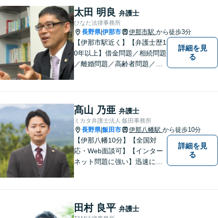
太田 明良
弁護士
ひなた法律事務所
長野県
伊那市
伊那市駅
から徒歩3分
|
【伊那市駅近く】【弁護士歴1
詳細を見
0年以上】借金問題／相続問題
る
／離婚問題／高齢者問題／相
続問題／環境問題／企業法務
など、幅広い法律トラブルの
ご相談を承ります。【地域に
根ざした弁護士】もし何かお
髙山 乃亜
弁護士
困りな事がございましたらお
ミカタ弁護士法人 飯田事務所
気軽にご相談ください。
長野県
飯田市
伊那八幡駅
から徒歩10分
|
【伊那八幡10分】【全国対
詳細を見
応・Web面談可】【インター
る
ネット問題に強い】迅速に対
応し、依頼者さまの平穏な生
活をいち早く取り戻すサポー
トをさせていただきます。ど
のようなことでも、お気軽に
田村 良平
弁護士
ご相談ください。