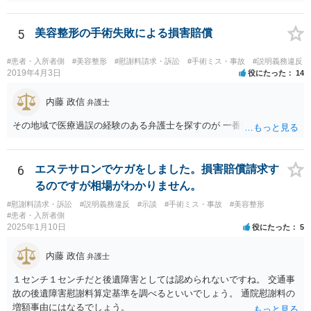
いは告発状を作成、持参して、相談に行くといいでしょう。
5
美容整形の手術失敗による損害賠償
#患者・入所者側
#美容整形
#慰謝料請求・訴訟
#手術ミス・事故
#説明義務違反
2019年4月3日
役にたった
14
内藤 政信
弁護士
その地域で医療過誤の経験のある弁護士を探すのが 一番近道だね。
6
エステサロンでケガをしました。損害賠償請求す
るのですが相場がわかりません。
#慰謝料請求・訴訟
#説明義務違反
#示談
#手術ミス・事故
#美容整形
#患者・入所者側
2025年1月10日
役にたった
5
内藤 政信
弁護士
１センチ１センチだと後遺障害としては認められないですね。 交通事
故の後遺障害慰謝料算定基準を調べるといいでしょう。 通院慰謝料の
増額事由にはなるでしょう。